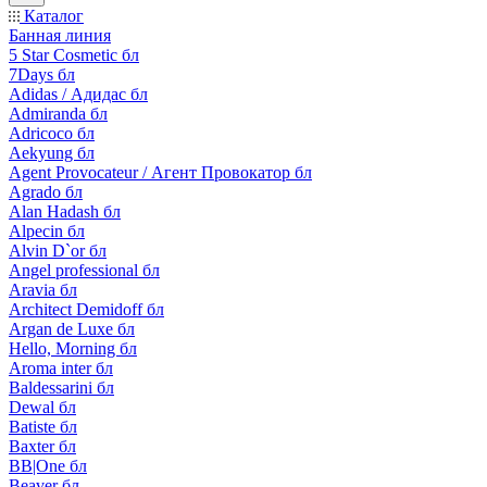
Каталог
Банная линия
5 Star Cosmetic бл
7Days бл
Adidas / Адидас бл
Admiranda бл
Adricoco бл
Aekyung бл
Agent Provocateur / Агент Провокатор бл
Agrado бл
Alan Hadash бл
Alpecin бл
Alvin D`or бл
Angel professional бл
Aravia бл
Architect Demidoff бл
Argan de Luxe бл
Hello, Morning бл
Aroma inter бл
Baldessarini бл
Dewal бл
Batiste бл
Baxter бл
BB|One бл
Beaver бл