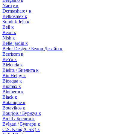
Bergamo к
Naexy к
Dermashare+ к
Belkosmex к
Sunduk Jeju к
Bell к
Beon к
Nish к
Belle jardin к
Belor Design / Белор Дезайн к
Berrisom к
BeYu к
Bielenda к
Bielita / Биэлита к
Bio Helpy к
Bioaqua к
Biomax к
Biotherm к
Black к
Botanique к
Botavikos к
Bourjois / Буржуа к
Brelil / Брелил к
Bvlgari / Булгари к
C.S. Kang (CSK) к