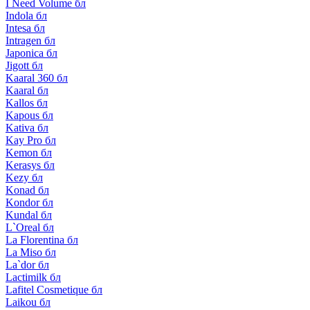
I Need Volume бл
Indola бл
Intesa бл
Intragen бл
Japonica бл
Jigott бл
Kaaral 360 бл
Kaaral бл
Kallos бл
Kapous бл
Kativa бл
Kay Pro бл
Kemon бл
Kerasys бл
Kezy бл
Konad бл
Kondor бл
Kundal бл
L`Oreal бл
La Florentina бл
La Miso бл
La`dor бл
Lactimilk бл
Lafitel Cosmetique бл
Laikou бл