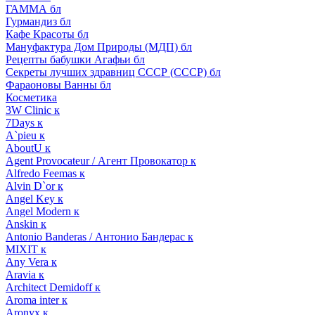
ГАММА бл
Гурмандиз бл
Кафе Красоты бл
Мануфактура Дом Природы (МДП) бл
Рецепты бабушки Агафьи бл
Секреты лучших здравниц СССР (СССР) бл
Фараоновы Ванны бл
Косметика
3W Clinic к
7Days к
A`pieu к
AboutU к
Agent Provocateur / Агент Провокатор к
Alfredo Feemas к
Alvin D`or к
Angel Key к
Angel Modern к
Anskin к
Antonio Banderas / Антонио Бандерас к
MIXIT к
Any Vera к
Aravia к
Architect Demidoff к
Aroma inter к
Aronyx к