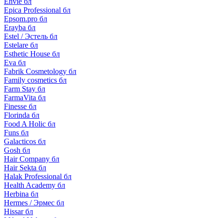
Envie бл
Epica Professional бл
Epsom.pro бл
Erayba бл
Estel / Эстель бл
Estelare бл
Esthetic House бл
Eva бл
Fabrik Cosmetology бл
Family cosmetics бл
Farm Stay бл
FarmaVita бл
Finesse бл
Florinda бл
Food A Holic бл
Funs бл
Galacticos бл
Gosh бл
Hair Company бл
Hair Sekta бл
Halak Professional бл
Health Academy бл
Herbina бл
Hermes / Эрмес бл
Hissar бл