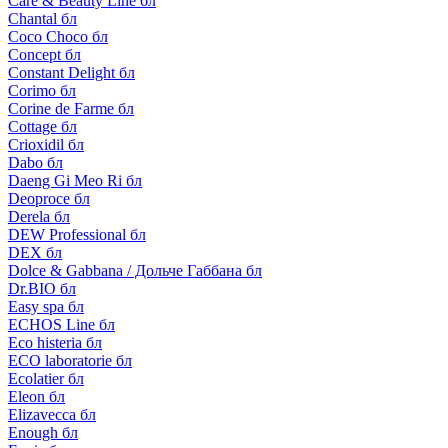
Care & Beauty Line бл
Chantal бл
Coco Choco бл
Concept бл
Constant Delight бл
Corimo бл
Corine de Farme бл
Cottage бл
Crioxidil бл
Dabo бл
Daeng Gi Meo Ri бл
Deoproce бл
Derela бл
DEW Professional бл
DEX бл
Dolce & Gabbana / Дольче Габбана бл
Dr.BIO бл
Easy spa бл
ECHOS Line бл
Eco histeria бл
ECO laboratorie бл
Ecolatier бл
Eleon бл
Elizavecca бл
Enough бл