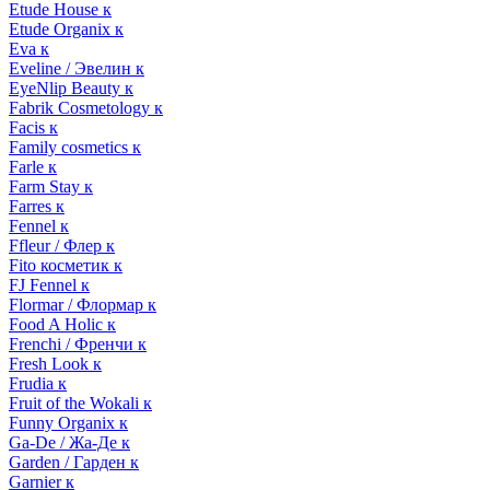
Etude House к
Etude Organix к
Eva к
Eveline / Эвелин к
EyeNlip Beauty к
Fabrik Cosmetology к
Facis к
Family cosmetics к
Farle к
Farm Stay к
Farres к
Fennel к
Ffleur / Флер к
Fito косметик к
FJ Fennel к
Flormar / Флормар к
Food A Holic к
Frenchi / Френчи к
Fresh Look к
Frudia к
Fruit of the Wokali к
Funny Organix к
Ga-De / Жа-Де к
Garden / Гарден к
Garnier к