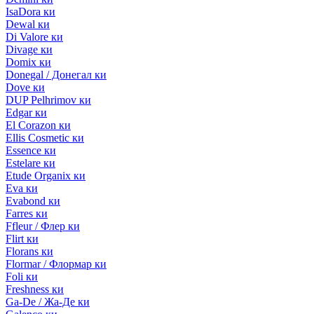
IsaDora ки
Dewal ки
Di Valore ки
Divage ки
Domix ки
Donegal / Донегал ки
Dove ки
DUP Pelhrimov ки
Edgar ки
El Corazon ки
Ellis Cosmetic ки
Essence ки
Estelare ки
Etude Organix ки
Eva ки
Evabond ки
Farres ки
Ffleur / Флер ки
Flirt ки
Florans ки
Flormar / Флормар ки
Foli ки
Freshness ки
Ga-De / Жа-Де ки