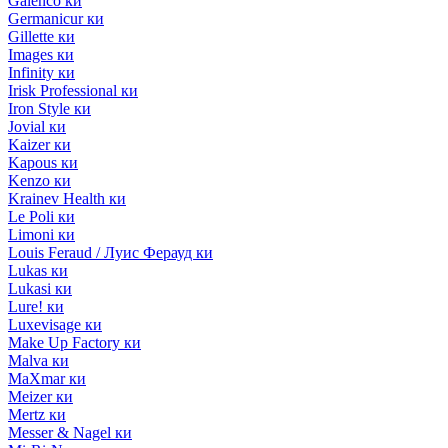
Galenco ки
Germanicur ки
Gillette ки
Images ки
Infinity ки
Irisk Professional ки
Iron Style ки
Jovial ки
Kaizer ки
Kapous ки
Kenzo ки
Krainev Health ки
Le Poli ки
Limoni ки
Louis Feraud / Луис Ферауд ки
Lukas ки
Lukasi ки
Lure! ки
Luxevisage ки
Make Up Factory ки
Malva ки
MaXmar ки
Meizer ки
Mertz ки
Messer & Nagel ки