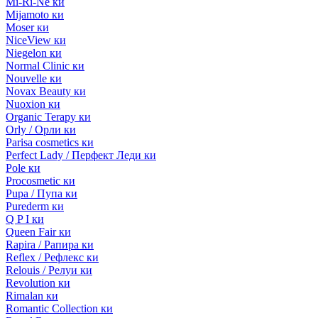
Mi-Ri-Ne ки
Mijamoto ки
Moser ки
NiceView ки
Niegelon ки
Normal Clinic ки
Nouvelle ки
Novax Beauty ки
Nuoxion ки
Organic Terapy ки
Orly / Орли ки
Parisa cosmetics ки
Perfect Lady / Перфект Леди ки
Pole ки
Procosmetic ки
Pupa / Пупа ки
Purederm ки
Q P I ки
Queen Fair ки
Rapira / Рапира ки
Reflex / Рефлекс ки
Relouis / Релуи ки
Revolution ки
Rimalan ки
Romantic Collection ки