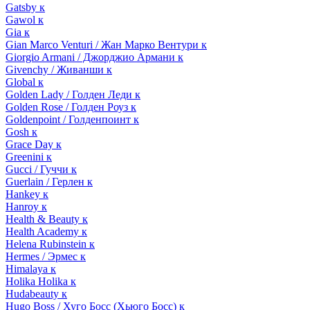
Gatsby к
Gawol к
Gia к
Gian Marco Venturi / Жан Марко Вентури к
Giorgio Armani / Джорджио Армани к
Givenchy / Живанши к
Global к
Golden Lady / Голден Леди к
Golden Rose / Голден Роуз к
Goldenpoint / Голденпоинт к
Gosh к
Grace Day к
Greenini к
Gucci / Гуччи к
Guerlain / Герлен к
Hankey к
Hanroy к
Health & Beauty к
Health Academy к
Helena Rubinstein к
Hermes / Эрмес к
Himalaya к
Holika Holika к
Hudabeauty к
Hugo Boss / Хуго Босс (Хьюго Босс) к