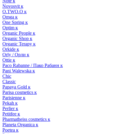
Note к
Novosvit к
O.TWO.O к
Omga к
One Spring к
Optim к
Organic People к
Organic Shop к
Organic Terapy к
Orkide к
Orly / Орли к
Ottie к
Paco Rabanne / Пако Рабанн к
Pani Walewska к
Chic
Classic
Papaya Gold к
Parisa cosmetics к
Parisienne к
Pekah к
Perlier к
Petitfee к
Pharmatheiss cosmetics к
Planeta Organica к
Poetea к