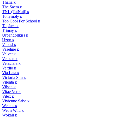
Thalia к
The Saem к
TNL (TatNail) к
Tonymoly к
Too Cool For School к
Topface к
Trimay к
Urbandollkiss к
Uzon к
Vacosi к
Vaseline к
Velvet к
Venzen к
Veraclara к
Verdio к
Via Lata к
Victoria Shu к
Vilenta к
Vilsen к
Vitae Ver к
Vitex к
Vivienne Sabo к
Welcos к
Wet n Wild к
Wokali к