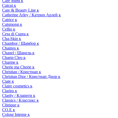
Cafe Mimi к
Caicui к
Care & Beauty Line к
Catherine Arley / Катрин Арлей к
Catrice к
Catsmong к
Cellio к
Cera di Cupra к
Cha-Skin к
Chambor / Шамбор к
Chamos к
Chanel / Шанель к
Charm Cleo к
Charme к
Cherie ma Cherie к
Christian / Кристиан к
Christian Dior / Кристиан Диор к
Ciate к
Claire cosmetics к
Clarins к
Clarity / Кларити к
Classics / Классикс к
Clinique к
CO.E к
Colour Intense к