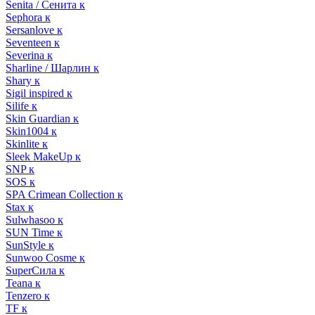
Senita / Сенита к
Sephora к
Sersanlove к
Seventeen к
Severina к
Sharline / Шарлин к
Shary к
Sigil inspired к
Silife к
Skin Guardian к
Skin1004 к
Skinlite к
Sleek MakeUp к
SNP к
SOS к
SPA Crimean Collection к
Stax к
Sulwhasoo к
SUN Time к
SunStyle к
Sunwoo Cosme к
SuperСила к
Teana к
Tenzero к
TF к