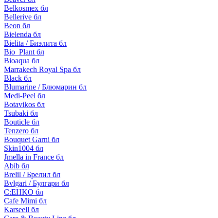
Belkosmex бл
Bellerive бл
Beon бл
Bielenda бл
Bielita / Биэлита бл
Bio_Plant бл
Bioaqua бл
Marrakech Royal Spa бл
Black бл
Blumarine / Блюмарин бл
Medi-Peel бл
Botavikos бл
Tsubaki бл
Bouticle бл
Tenzero бл
Bouquet Garni бл
Skin1004 бл
Jmella in France бл
Abib бл
Brelil / Брелил бл
Bvlgari / Булгари бл
C:EHKO бл
Cafe Mimi бл
Karseell бл