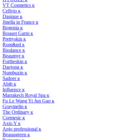
VT Cosmetics к
Cellvio к
Dasique к
Jmella in France к
Bogenia к
Bouqet Garni к
Prettyskin к
Rom&nd к
Biodance к
Beaumyr к
Fortheskin к
Daejong к
Numbuzin к
Sadoer к
Abib к
Influence к
Marrakech Royal Spa к
Fu Le Wang Yi Jun Gao к
Graymelin к
The Ordinary к
Cormesic к
Axis-Y к
Anjo professional к
Beauugreen к