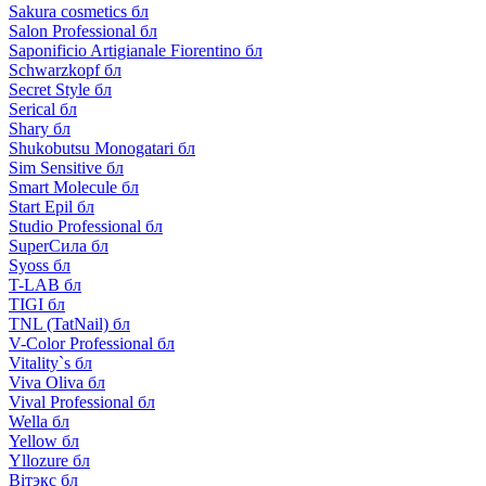
Sakura cosmetics бл
Salon Professional бл
Saponificio Artigianale Fiorentino бл
Schwarzkopf бл
Secret Style бл
Serical бл
Shary бл
Shukobutsu Monogatari бл
Sim Sensitive бл
Smart Molecule бл
Start Epil бл
Studio Professional бл
SuperСила бл
Syoss бл
T-LAB бл
TIGI бл
TNL (TatNail) бл
V-Color Professional бл
Vitality`s бл
Viva Oliva бл
Vival Professional бл
Wella бл
Yellow бл
Yllozure бл
Вiтэкс бл