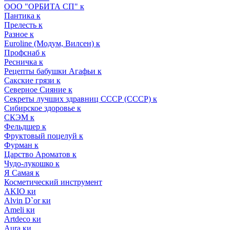
ООО "ОРБИТА СП" к
Пантика к
Прелесть к
Разное к
Euroline (Модум, Вилсен) к
Профснаб к
Ресничка к
Рецепты бабушки Агафьи к
Сакские грязи к
Северное Сияние к
Секреты лучших здравниц СССР (СССР) к
Сибирское здоровье к
СКЭМ к
Фельдшер к
Фруктовый поцелуй к
Фурман к
Царство Ароматов к
Чудо-лукошко к
Я Самая к
Косметический инструмент
AKIO ки
Alvin D`or ки
Ameli ки
Artdeco ки
Aura ки