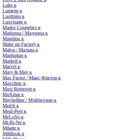
Luke к
Lumene к
Luofmiss к
Luxvisage к
Mades Cosmetics к
Madonna / Мадонна к
Magidou к
Make up Factory к
Malva / Мальва к
Manhattan к
Markell к
Marvel к
Mary & May к
Max Factor / Макс Фактор к
Maxclinic к
Maxi Remover к
MaXmar к
Maybelline / Мэйбеллин к
Med:b к
Medi-Peel к
MeLoSo к
Mi-Ri-Ne к
Milatte к
Mildlook к