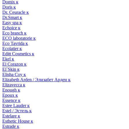
Domix к
Doris к
Dr. Ceuracle к
Dr.Smart к
Easy spa к
Echoice к
Eco branch к
ECO laboratorie к
Eco Tavrida к
Ecolatier к
Editt Cosmetics к
Ekel к
El Corazon к
El`Skin к
Elisha Coy к
Elizabeth Arden / Элизабет Арден к
Elizavecca к
Enough к
Epoux к
Essence к
Estee Lauder к
Estel / Эстель к
Estelare к
Esthetic House к
Estrade к