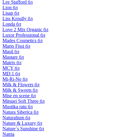
Lee Stafford бл
Lion бл
Lisap бл
Liss Kroully бл
Londa бл
Love 2 Mix Organic бл
Luxor Professional бл
Mades Cosmetics бл
Mario Fissi бл
Masil бл
Mastare бл
Matrix бл
MCY бл
MD:1 бл
Mi-Ri-Ne бл
Milk & Flowers бл
Milk & Sweets бл
Mise en scene бл
Mitsuei Soft Three бл
Mustika ratu бл
Natura Siberica бл
Naturalium бл
Nature & Luxury бл
Nature`s Sunshine бл
Natria