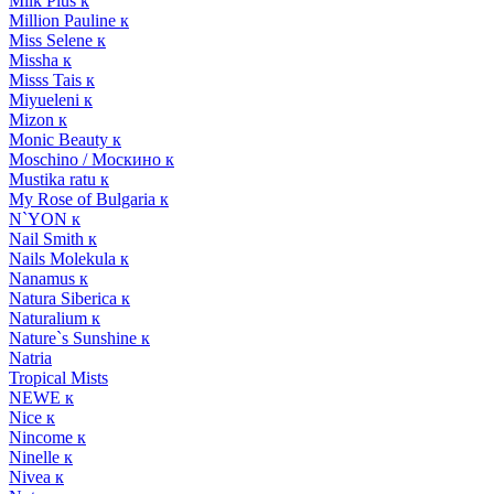
Milk Plus к
Million Pauline к
Miss Selene к
Missha к
Misss Tais к
Miyueleni к
Mizon к
Monic Beauty к
Moschino / Москино к
Mustika ratu к
My Rose of Bulgaria к
N`YON к
Nail Smith к
Nails Molekula к
Nanamus к
Natura Siberica к
Naturalium к
Nature`s Sunshine к
Natria
Tropical Mists
NEWE к
Nice к
Nincome к
Ninelle к
Nivea к