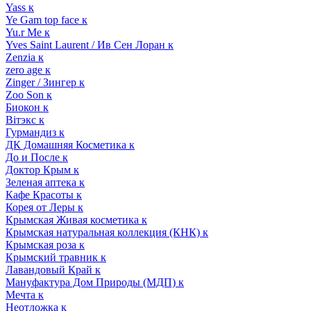
Yass к
Ye Gam top face к
Yu.r Me к
Yves Saint Laurent / Ив Сен Лоран к
Zenzia к
zero age к
Zinger / Зингер к
Zoo Son к
Биокон к
Вiтэкс к
Гурмандиз к
ДК Домашняя Косметика к
До и После к
Доктор Крым к
Зеленая аптека к
Кафе Красоты к
Корея от Леры к
Крымская Живая косметика к
Крымская натуральная коллекция (КНК) к
Крымская роза к
Крымский травник к
Лавандовый Край к
Мануфактура Дом Природы (МДП) к
Мечта к
Неотложка к