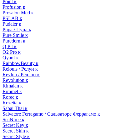
Point к
Profusion к
Prosalon Med к
PSLAB к
Pudaier к
Pupa / Пупа к
Pure Smile к
Purederm к
Q P I к
Q2 Pro к
Qyanf к
RainbowBeauty к
Relouis / Релуи к
Revlon / Ревлон к
Revolution к
Rimalan к
Rimmel к
Rorec к
Rozetta к
Sabai Thai к
Salvatore Ferragamo / Сальваторе Феррагамо к
SeaNtree к
Secret Key к
Secret Skin к
Secret Style к