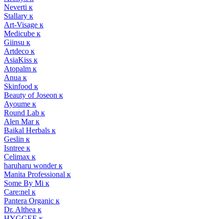
Neverti к
Stallary к
Art-Visage к
Medicube к
Giinsu к
Artdeco к
AsiaKiss к
Atopalm к
Anua к
Skinfood к
Beauty of Joseon к
Ayoume к
Round Lab к
Alen Mar к
Baikal Herbals к
Geslin к
Isntree к
Celimax к
haruharu wonder к
Manita Professional к
Some By Mi к
Care:nel к
Pantera Organic к
Dr. Althea к
HYGGEE к