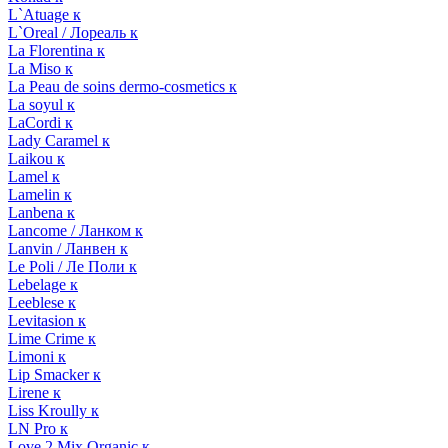
L`Atuage к
L`Oreal / Лореаль к
La Florentina к
La Miso к
La Peau de soins dermo-cosmetics к
La soyul к
LaCordi к
Lady Caramel к
Laikou к
Lamel к
Lamelin к
Lanbena к
Lancome / Ланком к
Lanvin / Ланвен к
Le Poli / Ле Поли к
Lebelage к
Leeblese к
Levitasion к
Lime Crime к
Limoni к
Lip Smacker к
Lirene к
Liss Kroully к
LN Pro к
Love 2 Mix Organic к