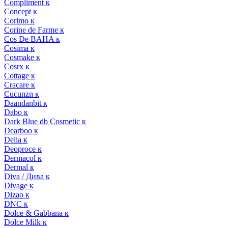
Compliment к
Concept к
Corimo к
Corine de Farme к
Cos De BAHA к
Cosima к
Cosmake к
Cosrx к
Cottage к
Cracare к
Cucunzn к
Daandanbit к
Dabo к
Dark Blue db Cosmetic к
Dearboo к
Delia к
Deoproce к
Dermacol к
Dermal к
Diva / Дива к
Divage к
Dizao к
DNC к
Dolce & Gabbana к
Dolce Milk к