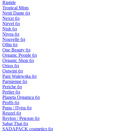
Riptide
Tropical Mists
Nesti Dante бл
Nexxt бл
Nirvel бл
Nish бл
Nivea бл
Nouvelle бл
Ollin бл
One Beauty бл
Organic People бл
Organic Shop бл
Oriox бл
Ostwint бл
Pani Walewska бл
Parisienne бл
Periche бл
Perlier бл
Planeta Organica бл
Proffs бл
Pupa / Пупа бл
Reuzel бл
Revlon / Ревлон бл
Sabai Thai бл
SADAPACK cosmetics бл