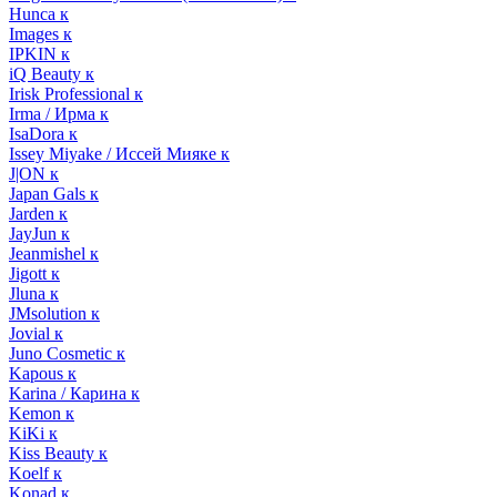
Hunca к
Images к
IPKIN к
iQ Beauty к
Irisk Professional к
Irma / Ирма к
IsaDora к
Issey Miyake / Иссей Мияке к
J|ON к
Japan Gals к
Jarden к
JayJun к
Jeanmishel к
Jigott к
Jluna к
JMsolution к
Jovial к
Juno Cosmetic к
Kapous к
Karina / Карина к
Kemon к
KiKi к
Kiss Beauty к
Koelf к
Konad к