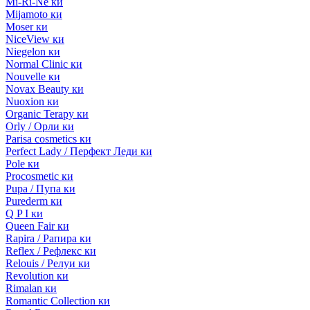
Mi-Ri-Ne ки
Mijamoto ки
Moser ки
NiceView ки
Niegelon ки
Normal Clinic ки
Nouvelle ки
Novax Beauty ки
Nuoxion ки
Organic Terapy ки
Orly / Орли ки
Parisa cosmetics ки
Perfect Lady / Перфект Леди ки
Pole ки
Procosmetic ки
Pupa / Пупа ки
Purederm ки
Q P I ки
Queen Fair ки
Rapira / Рапира ки
Reflex / Рефлекс ки
Relouis / Релуи ки
Revolution ки
Rimalan ки
Romantic Collection ки