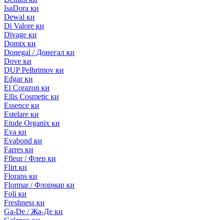
IsaDora ки
Dewal ки
Di Valore ки
Divage ки
Domix ки
Donegal / Донегал ки
Dove ки
DUP Pelhrimov ки
Edgar ки
El Corazon ки
Ellis Cosmetic ки
Essence ки
Estelare ки
Etude Organix ки
Eva ки
Evabond ки
Farres ки
Ffleur / Флер ки
Flirt ки
Florans ки
Flormar / Флормар ки
Foli ки
Freshness ки
Ga-De / Жа-Де ки