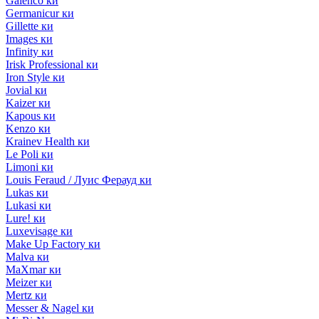
Galenco ки
Germanicur ки
Gillette ки
Images ки
Infinity ки
Irisk Professional ки
Iron Style ки
Jovial ки
Kaizer ки
Kapous ки
Kenzo ки
Krainev Health ки
Le Poli ки
Limoni ки
Louis Feraud / Луис Ферауд ки
Lukas ки
Lukasi ки
Lure! ки
Luxevisage ки
Make Up Factory ки
Malva ки
MaXmar ки
Meizer ки
Mertz ки
Messer & Nagel ки