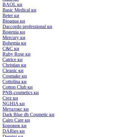
BAOL ки
Basic Medical ки
Beter ки
Bioaqua ки
Daccordo professional ки
Bogenia ки
Mercury ки
Bohemia ки
C&C ки
Ruby Rose ки
Catrice ки
Christian ки
Cleanic ки
Cosmake ки
Cottolina ки
Cotton Club ки
PNB-cosmetics ки
Crez ки
NGHIA ки
Металэкс ки
Dark Blue db Cosmetic ки
Cairo Care ки
Боровик ки
DARies ки
Demini ки