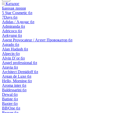
Каталог
Банная линия
5 Star Cosmetic бл
7Days бл
Adidas / Адидас бл
Admiranda бл
Adricoco бл
Aekyung бл
Agent Provocateur / Агент Провокатор бл
Agrado бл
Alan Hadash бл
Alpecin бл
Alvin D`or бл
Angel professional бл
Aravia бл
Architect Demidoff бл
Argan de Luxe бл
Hello, Morning бл
Aroma inter бл
Baldessarini бл
Dewal бл
Batiste бл
Baxter бл
BB|One бл
Beaver бл