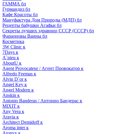
ГАММА бл
Гурмандиз бл
Кафе Красоты бл
Мануфактура Дом Природы (МДП) бл
Рецепты бабушки Агафьи бл
Секреты лучших здравниц СССР (СССР) бл
Фараоновы Ванны бл
Косметика
3W Clinic к
7Days к
A`pieu к
AboutU к
Agent Provocateur / Агент Провокатор к
Alfredo Feemas к
Alvin D`or к
Angel Key к
Angel Modern к
Anskin к
Antonio Banderas / Антонио Бандерас к
MIXIT к
Any Vera к
Aravia к
Architect Demidoff к
Aroma inter к
Aronyx к