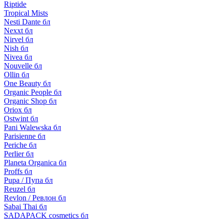
Riptide
Tropical Mists
Nesti Dante бл
Nexxt бл
Nirvel бл
Nish бл
Nivea бл
Nouvelle бл
Ollin бл
One Beauty бл
Organic People бл
Organic Shop бл
Oriox бл
Ostwint бл
Pani Walewska бл
Parisienne бл
Periche бл
Perlier бл
Planeta Organica бл
Proffs бл
Pupa / Пупа бл
Reuzel бл
Revlon / Ревлон бл
Sabai Thai бл
SADAPACK cosmetics бл