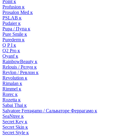
Point к
Profusion к
Prosalon Med к
PSLAB к
Pudaier к
Pupa / Пупа к
Pure Smile к
Purederm к
Q P I к
Q2 Pro к
Qyanf к
RainbowBeauty к
Relouis / Релуи к
Revlon / Ревлон к
Revolution к
Rimalan к
Rimmel к
Rorec к
Rozetta к
Sabai Thai к
Salvatore Ferragamo / Сальваторе Феррагамо к
SeaNtree к
Secret Key к
Secret Skin к
Secret Style к