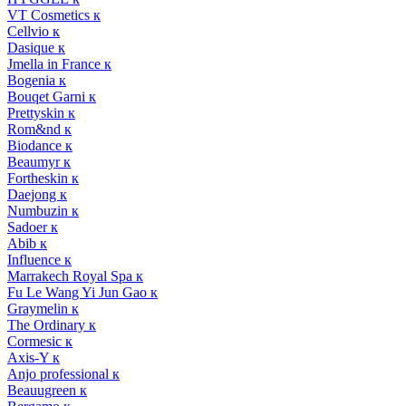
VT Cosmetics к
Cellvio к
Dasique к
Jmella in France к
Bogenia к
Bouqet Garni к
Prettyskin к
Rom&nd к
Biodance к
Beaumyr к
Fortheskin к
Daejong к
Numbuzin к
Sadoer к
Abib к
Influence к
Marrakech Royal Spa к
Fu Le Wang Yi Jun Gao к
Graymelin к
The Ordinary к
Cormesic к
Axis-Y к
Anjo professional к
Beauugreen к