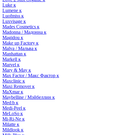
Luke к
Lumene к
Luofmiss к
Luxvisage к
Mades Cosmetics к
Madonna / Мадонна к
Magidou к
Make up Factory к
Malva / Мальва к
Manhattan к
Markell к
Marvel к
Mary & May к
Max Factor / Макс Фактор к
Maxclinic к
Maxi Remover к
MaXmar к
Maybelline / Мэйбеллин к
Med:b к
Medi-Peel к
MeLoSo к
Mi-Ri-Ne к
Milatte к
Mildlook к