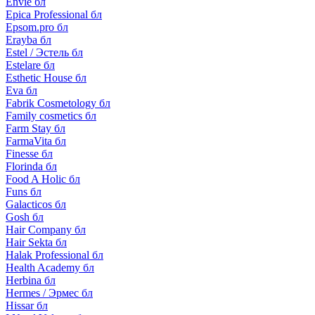
Envie бл
Epica Professional бл
Epsom.pro бл
Erayba бл
Estel / Эстель бл
Estelare бл
Esthetic House бл
Eva бл
Fabrik Cosmetology бл
Family cosmetics бл
Farm Stay бл
FarmaVita бл
Finesse бл
Florinda бл
Food A Holic бл
Funs бл
Galacticos бл
Gosh бл
Hair Company бл
Hair Sekta бл
Halak Professional бл
Health Academy бл
Herbina бл
Hermes / Эрмес бл
Hissar бл