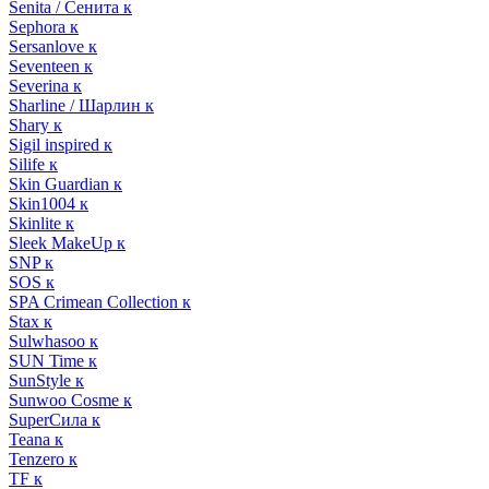
Senita / Сенита к
Sephora к
Sersanlove к
Seventeen к
Severina к
Sharline / Шарлин к
Shary к
Sigil inspired к
Silife к
Skin Guardian к
Skin1004 к
Skinlite к
Sleek MakeUp к
SNP к
SOS к
SPA Crimean Collection к
Stax к
Sulwhasoo к
SUN Time к
SunStyle к
Sunwoo Cosme к
SuperСила к
Teana к
Tenzero к
TF к