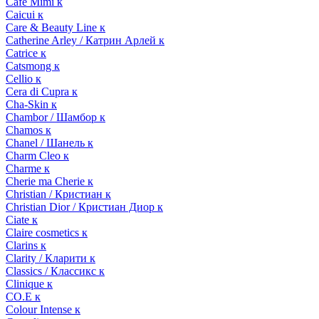
Cafe Mimi к
Caicui к
Care & Beauty Line к
Catherine Arley / Катрин Арлей к
Catrice к
Catsmong к
Cellio к
Cera di Cupra к
Cha-Skin к
Chambor / Шамбор к
Chamos к
Chanel / Шанель к
Charm Cleo к
Charme к
Cherie ma Cherie к
Christian / Кристиан к
Christian Dior / Кристиан Диор к
Ciate к
Claire cosmetics к
Clarins к
Clarity / Кларити к
Classics / Классикс к
Clinique к
CO.E к
Colour Intense к