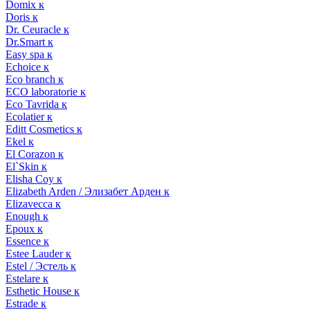
Domix к
Doris к
Dr. Ceuracle к
Dr.Smart к
Easy spa к
Echoice к
Eco branch к
ECO laboratorie к
Eco Tavrida к
Ecolatier к
Editt Cosmetics к
Ekel к
El Corazon к
El`Skin к
Elisha Coy к
Elizabeth Arden / Элизабет Арден к
Elizavecca к
Enough к
Epoux к
Essence к
Estee Lauder к
Estel / Эстель к
Estelare к
Esthetic House к
Estrade к