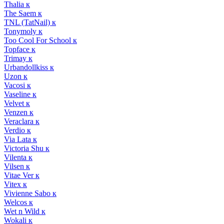
Thalia к
The Saem к
TNL (TatNail) к
Tonymoly к
Too Cool For School к
Topface к
Trimay к
Urbandollkiss к
Uzon к
Vacosi к
Vaseline к
Velvet к
Venzen к
Veraclara к
Verdio к
Via Lata к
Victoria Shu к
Vilenta к
Vilsen к
Vitae Ver к
Vitex к
Vivienne Sabo к
Welcos к
Wet n Wild к
Wokali к