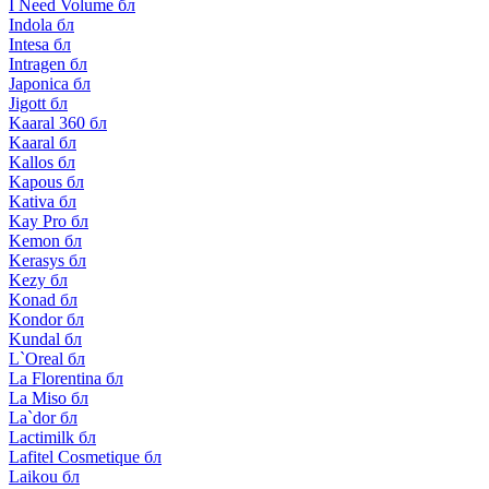
I Need Volume бл
Indola бл
Intesa бл
Intragen бл
Japonica бл
Jigott бл
Kaaral 360 бл
Kaaral бл
Kallos бл
Kapous бл
Kativa бл
Kay Pro бл
Kemon бл
Kerasys бл
Kezy бл
Konad бл
Kondor бл
Kundal бл
L`Oreal бл
La Florentina бл
La Miso бл
La`dor бл
Lactimilk бл
Lafitel Cosmetique бл
Laikou бл