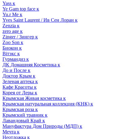
Yass к
Ye Gam top face к
Yu.r Me к
Yves Saint Laurent / Ив Сен Лоран к
Zenzia к
zero age к
Zinger / Зингер к
Zoo Son к
Биокон к
Вiтэкс к
Гурмандиз к
ДК Домашняя Косметика к
До и После к
Доктор Крым к
Зеленая аптека к
Кафе Красоты к
Корея от Леры к
Крымская Живая косметика к
Крымская натуральная коллекция (КНК) к
Крымская роза к
Крымский травник к
Лавандовый Край к
Мануфактура Дом Природы (МДП) к
Мечта к
Неотложка к