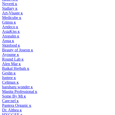
Neverti к
Stallary к
Art-Visage к
Medicube к
Giinsu к
Artdeco к
AsiaKiss к
Atopalm к
Anua к
Skinfood к
Beauty of Joseon к
Ayoume к
Round Lab к
Alen Mar к
Baikal Herbals к
Geslin к
Isntree к
Celimax к
haruharu wonder к
Manita Professional к
Some By Mi к
Care:nel к
Pantera Organic к
Dr. Althea к
HYGGEE к