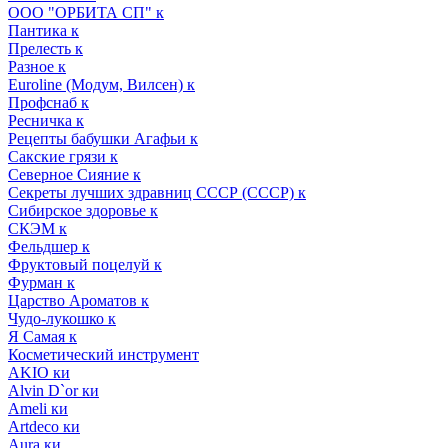
ООО "ОРБИТА СП" к
Пантика к
Прелесть к
Разное к
Euroline (Модум, Вилсен) к
Профснаб к
Ресничка к
Рецепты бабушки Агафьи к
Сакские грязи к
Северное Сияние к
Секреты лучших здравниц СССР (СССР) к
Сибирское здоровье к
СКЭМ к
Фельдшер к
Фруктовый поцелуй к
Фурман к
Царство Ароматов к
Чудо-лукошко к
Я Самая к
Косметический инструмент
AKIO ки
Alvin D`or ки
Ameli ки
Artdeco ки
Aura ки