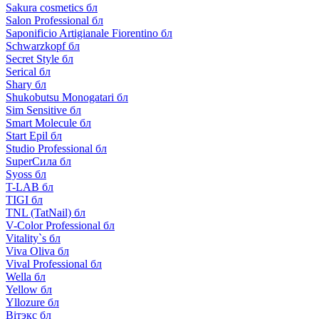
Sakura cosmetics бл
Salon Professional бл
Saponificio Artigianale Fiorentino бл
Schwarzkopf бл
Secret Style бл
Serical бл
Shary бл
Shukobutsu Monogatari бл
Sim Sensitive бл
Smart Molecule бл
Start Epil бл
Studio Professional бл
SuperСила бл
Syoss бл
T-LAB бл
TIGI бл
TNL (TatNail) бл
V-Color Professional бл
Vitality`s бл
Viva Oliva бл
Vival Professional бл
Wella бл
Yellow бл
Yllozure бл
Вiтэкс бл