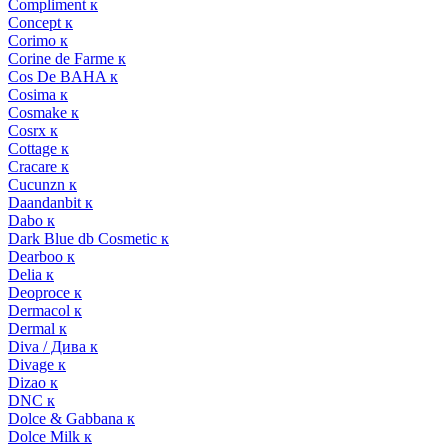
Compliment к
Concept к
Corimo к
Corine de Farme к
Cos De BAHA к
Cosima к
Cosmake к
Cosrx к
Cottage к
Cracare к
Cucunzn к
Daandanbit к
Dabo к
Dark Blue db Cosmetic к
Dearboo к
Delia к
Deoproce к
Dermacol к
Dermal к
Diva / Дива к
Divage к
Dizao к
DNC к
Dolce & Gabbana к
Dolce Milk к