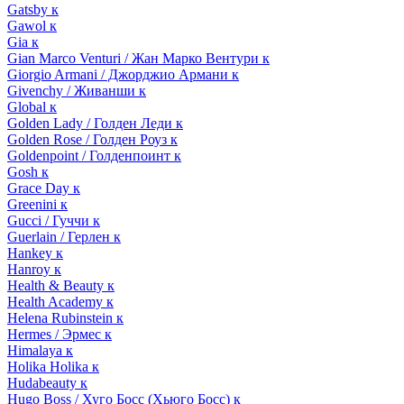
Gatsby к
Gawol к
Gia к
Gian Marco Venturi / Жан Марко Вентури к
Giorgio Armani / Джорджио Армани к
Givenchy / Живанши к
Global к
Golden Lady / Голден Леди к
Golden Rose / Голден Роуз к
Goldenpoint / Голденпоинт к
Gosh к
Grace Day к
Greenini к
Gucci / Гуччи к
Guerlain / Герлен к
Hankey к
Hanroy к
Health & Beauty к
Health Academy к
Helena Rubinstein к
Hermes / Эрмес к
Himalaya к
Holika Holika к
Hudabeauty к
Hugo Boss / Хуго Босс (Хьюго Босс) к