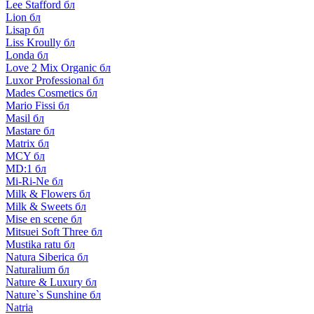
Lee Stafford бл
Lion бл
Lisap бл
Liss Kroully бл
Londa бл
Love 2 Mix Organic бл
Luxor Professional бл
Mades Cosmetics бл
Mario Fissi бл
Masil бл
Mastare бл
Matrix бл
MCY бл
MD:1 бл
Mi-Ri-Ne бл
Milk & Flowers бл
Milk & Sweets бл
Mise en scene бл
Mitsuei Soft Three бл
Mustika ratu бл
Natura Siberica бл
Naturalium бл
Nature & Luxury бл
Nature`s Sunshine бл
Natria