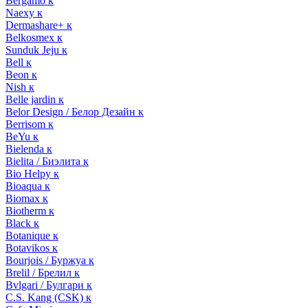
Bergamo к
Naexy к
Dermashare+ к
Belkosmex к
Sunduk Jeju к
Bell к
Beon к
Nish к
Belle jardin к
Belor Design / Белор Дезайн к
Berrisom к
BeYu к
Bielenda к
Bielita / Биэлита к
Bio Helpy к
Bioaqua к
Biomax к
Biotherm к
Black к
Botanique к
Botavikos к
Bourjois / Буржуа к
Brelil / Брелил к
Bvlgari / Булгари к
C.S. Kang (CSK) к