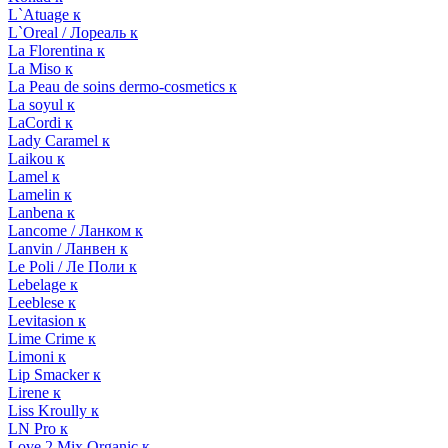
L`Atuage к
L`Oreal / Лореаль к
La Florentina к
La Miso к
La Peau de soins dermo-cosmetics к
La soyul к
LaCordi к
Lady Caramel к
Laikou к
Lamel к
Lamelin к
Lanbena к
Lancome / Ланком к
Lanvin / Ланвен к
Le Poli / Ле Поли к
Lebelage к
Leeblese к
Levitasion к
Lime Crime к
Limoni к
Lip Smacker к
Lirene к
Liss Kroully к
LN Pro к
Love 2 Mix Organic к