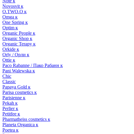
Note к
Novosvit к
O.TWO.O к
Omga к
One Spring к
Optim к
Organic People к
Organic Shop к
Organic Terapy к
Orkide к
Orly / Орли к
Ottie к
Paco Rabanne / Пако Рабанн к
Pani Walewska к
Chic
Classic
Papaya Gold к
Parisa cosmetics к
Parisienne к
Pekah к
Perlier к
Petitfee к
Pharmatheiss cosmetics к
Planeta Organica к
Poetea к