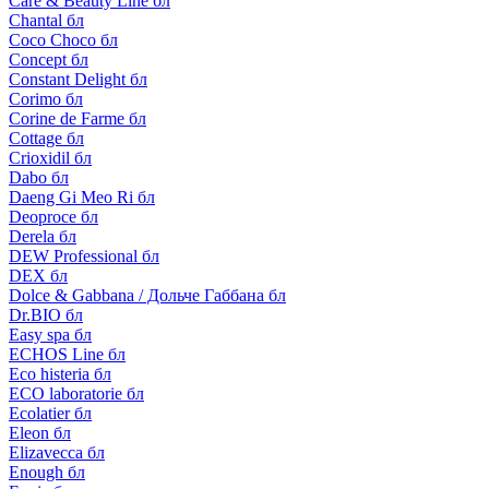
Care & Beauty Line бл
Chantal бл
Coco Choco бл
Concept бл
Constant Delight бл
Corimo бл
Corine de Farme бл
Cottage бл
Crioxidil бл
Dabo бл
Daeng Gi Meo Ri бл
Deoproce бл
Derela бл
DEW Professional бл
DEX бл
Dolce & Gabbana / Дольче Габбана бл
Dr.BIO бл
Easy spa бл
ECHOS Line бл
Eco histeria бл
ECO laboratorie бл
Ecolatier бл
Eleon бл
Elizavecca бл
Enough бл