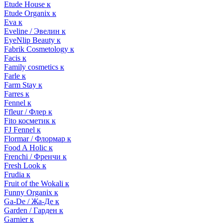
Etude House к
Etude Organix к
Eva к
Eveline / Эвелин к
EyeNlip Beauty к
Fabrik Cosmetology к
Facis к
Family cosmetics к
Farle к
Farm Stay к
Farres к
Fennel к
Ffleur / Флер к
Fito косметик к
FJ Fennel к
Flormar / Флормар к
Food A Holic к
Frenchi / Френчи к
Fresh Look к
Frudia к
Fruit of the Wokali к
Funny Organix к
Ga-De / Жа-Де к
Garden / Гарден к
Garnier к