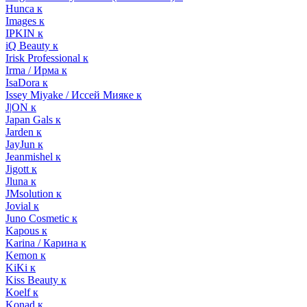
Hunca к
Images к
IPKIN к
iQ Beauty к
Irisk Professional к
Irma / Ирма к
IsaDora к
Issey Miyake / Иссей Мияке к
J|ON к
Japan Gals к
Jarden к
JayJun к
Jeanmishel к
Jigott к
Jluna к
JMsolution к
Jovial к
Juno Cosmetic к
Kapous к
Karina / Карина к
Kemon к
KiKi к
Kiss Beauty к
Koelf к
Konad к