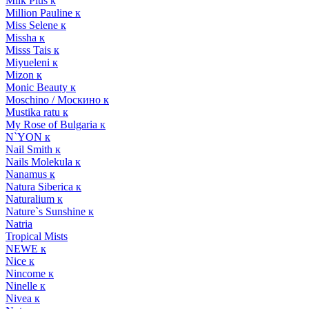
Milk Plus к
Million Pauline к
Miss Selene к
Missha к
Misss Tais к
Miyueleni к
Mizon к
Monic Beauty к
Moschino / Москино к
Mustika ratu к
My Rose of Bulgaria к
N`YON к
Nail Smith к
Nails Molekula к
Nanamus к
Natura Siberica к
Naturalium к
Nature`s Sunshine к
Natria
Tropical Mists
NEWE к
Nice к
Nincome к
Ninelle к
Nivea к