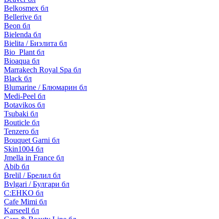
Belkosmex бл
Bellerive бл
Beon бл
Bielenda бл
Bielita / Биэлита бл
Bio_Plant бл
Bioaqua бл
Marrakech Royal Spa бл
Black бл
Blumarine / Блюмарин бл
Medi-Peel бл
Botavikos бл
Tsubaki бл
Bouticle бл
Tenzero бл
Bouquet Garni бл
Skin1004 бл
Jmella in France бл
Abib бл
Brelil / Брелил бл
Bvlgari / Булгари бл
C:EHKO бл
Cafe Mimi бл
Karseell бл