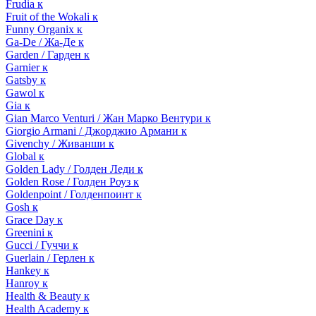
Frudia к
Fruit of the Wokali к
Funny Organix к
Ga-De / Жа-Де к
Garden / Гарден к
Garnier к
Gatsby к
Gawol к
Gia к
Gian Marco Venturi / Жан Марко Вентури к
Giorgio Armani / Джорджио Армани к
Givenchy / Живанши к
Global к
Golden Lady / Голден Леди к
Golden Rose / Голден Роуз к
Goldenpoint / Голденпоинт к
Gosh к
Grace Day к
Greenini к
Gucci / Гуччи к
Guerlain / Герлен к
Hankey к
Hanroy к
Health & Beauty к
Health Academy к