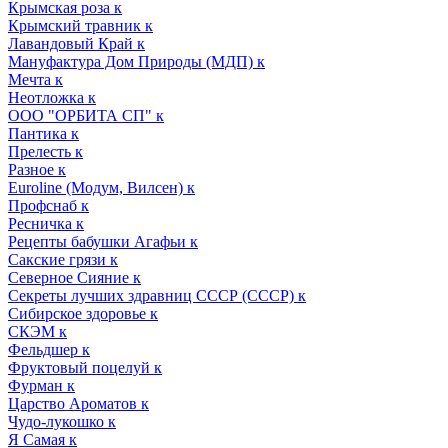
Крымская роза к
Крымский травник к
Лавандовый Край к
Мануфактура Дом Природы (МДП) к
Мечта к
Неотложка к
ООО "ОРБИТА СП" к
Пантика к
Прелесть к
Разное к
Euroline (Модум, Вилсен) к
Профснаб к
Ресничка к
Рецепты бабушки Агафьи к
Сакские грязи к
Северное Сияние к
Секреты лучших здравниц СССР (СССР) к
Сибирское здоровье к
СКЭМ к
Фельдшер к
Фруктовый поцелуй к
Фурман к
Царство Ароматов к
Чудо-лукошко к
Я Самая к