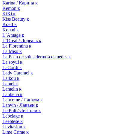
Karina / Карина к
Kemon к
KiKi к
Kiss Beauty к
Koelf к
Konad к
L`Atuage к
L`Oreal / Лореаль к
La Florentina к
La Miso к
La Peau de soins dermo-cosmetics к
La soyul к
LaCordi к
Lady Caramel к
Laikou к
Lamel к
Lamelin к
Lanbena к
Lancome / Ланком к
Lanvin / Ланвен к
Le Poli / Ле Поли к
Lebelage к
Leeblese к
Levitasion к
Lime Crime к