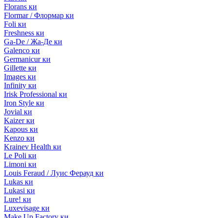
Florans ки
Flormar / Флормар ки
Foli ки
Freshness ки
Ga-De / Жа-Де ки
Galenco ки
Germanicur ки
Gillette ки
Images ки
Infinity ки
Irisk Professional ки
Iron Style ки
Jovial ки
Kaizer ки
Kapous ки
Kenzo ки
Krainev Health ки
Le Poli ки
Limoni ки
Louis Feraud / Луис Ферауд ки
Lukas ки
Lukasi ки
Lure! ки
Luxevisage ки
Make Up Factory ки