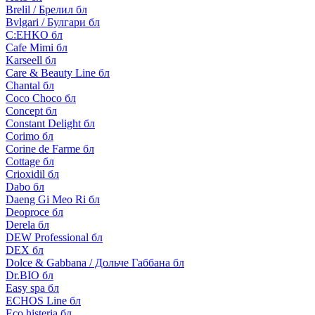
Brelil / Брелил бл
Bvlgari / Булгари бл
C:EHKO бл
Cafe Mimi бл
Karseell бл
Care & Beauty Line бл
Chantal бл
Coco Choco бл
Concept бл
Constant Delight бл
Corimo бл
Corine de Farme бл
Cottage бл
Crioxidil бл
Dabo бл
Daeng Gi Meo Ri бл
Deoproce бл
Derela бл
DEW Professional бл
DEX бл
Dolce & Gabbana / Дольче Габбана бл
Dr.BIO бл
Easy spa бл
ECHOS Line бл
Eco histeria бл