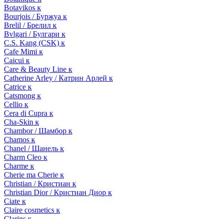
Botavikos к
Bourjois / Буржуа к
Brelil / Брелил к
Bvlgari / Булгари к
C.S. Kang (CSK) к
Cafe Mimi к
Caicui к
Care & Beauty Line к
Catherine Arley / Катрин Арлей к
Catrice к
Catsmong к
Cellio к
Cera di Cupra к
Cha-Skin к
Chambor / Шамбор к
Chamos к
Chanel / Шанель к
Charm Cleo к
Charme к
Cherie ma Cherie к
Christian / Кристиан к
Christian Dior / Кристиан Диор к
Ciate к
Claire cosmetics к
Clarins к