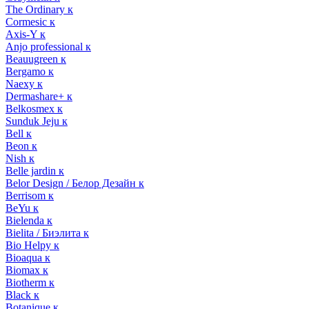
The Ordinary к
Cormesic к
Axis-Y к
Anjo professional к
Beauugreen к
Bergamo к
Naexy к
Dermashare+ к
Belkosmex к
Sunduk Jeju к
Bell к
Beon к
Nish к
Belle jardin к
Belor Design / Белор Дезайн к
Berrisom к
BeYu к
Bielenda к
Bielita / Биэлита к
Bio Helpy к
Bioaqua к
Biomax к
Biotherm к
Black к
Botanique к