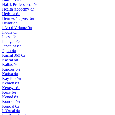
Halak Professional бл
Health Academy бл
Herbina бл
Hermes / Эрмес бл
Hissar бл
I Need Volume бл
Indola бл
Intesa бл
Intragen бл
Japonica бл
Jigott бл
Kaaral 360 бл
Kaaral бл
Kallos бл
Kapous бл
Kativa бл
Kay Pro бл
Kemon бл
Kerasys бл
Kezy бл
Konad бл
Kondor бл
Kundal бл
L`Oreal бл