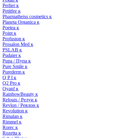
Perlier к
Petitfee к
Pharmatheiss cosmetics к
Planeta Organica к
Poetea к
Point к
Profusion к
Prosalon Med к
PSLAB к
Pudaier к
Pupa / Пупа к
Pure Smile к
Purederm к
Q P I к
Q2 Pro к
Qyanf к
RainbowBeauty к
Relouis / Релуи к
Revlon / Ревлон к
Revolution к
Rimalan к
Rimmel к
Rorec к
Rozetta к