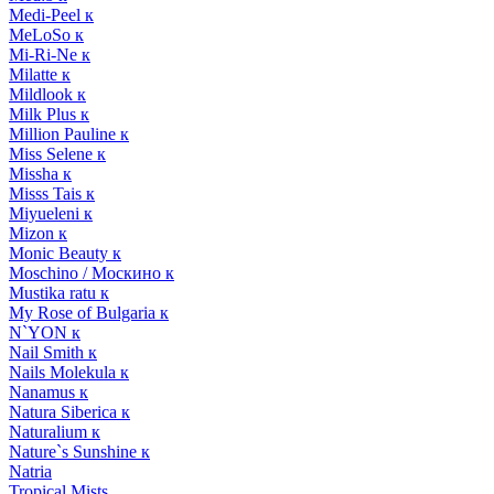
Medi-Peel к
MeLoSo к
Mi-Ri-Ne к
Milatte к
Mildlook к
Milk Plus к
Million Pauline к
Miss Selene к
Missha к
Misss Tais к
Miyueleni к
Mizon к
Monic Beauty к
Moschino / Москино к
Mustika ratu к
My Rose of Bulgaria к
N`YON к
Nail Smith к
Nails Molekula к
Nanamus к
Natura Siberica к
Naturalium к
Nature`s Sunshine к
Natria
Tropical Mists