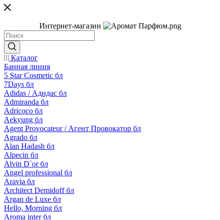
Интернет-магазин
Каталог
Банная линия
5 Star Cosmetic бл
7Days бл
Adidas / Адидас бл
Admiranda бл
Adricoco бл
Aekyung бл
Agent Provocateur / Агент Провокатор бл
Agrado бл
Alan Hadash бл
Alpecin бл
Alvin D`or бл
Angel professional бл
Aravia бл
Architect Demidoff бл
Argan de Luxe бл
Hello, Morning бл
Aroma inter бл