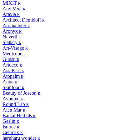
MIXIT к
Any Vera к
Aravia к
Architect Demidoff к
Aroma inter к
Aronyx к
Neverti к
Stallary к
Art-Visage к
Medicube к
Giinsu к
Artdeco к
AsiaKiss к
Atopalm к
Anua к
Skinfood к
Beauty of Joseon к
Ayoume к
Round Lab к
Alen Mar к
Baikal Herbals к
Geslin к
Isntree к
Celimax к
haruharu wonder к