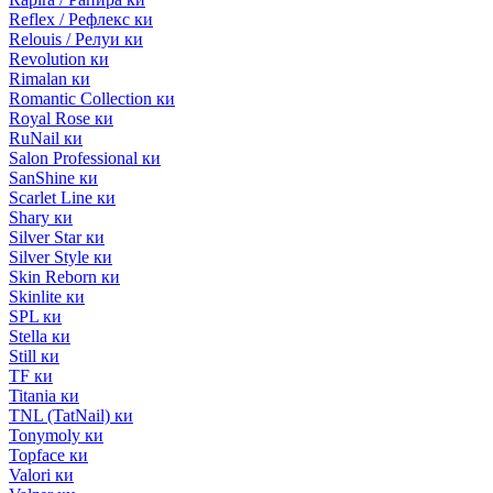
Reflex / Рефлекс ки
Relouis / Релуи ки
Revolution ки
Rimalan ки
Romantic Collection ки
Royal Rose ки
RuNail ки
Salon Professional ки
SanShine ки
Scarlet Line ки
Shary ки
Silver Star ки
Silver Style ки
Skin Reborn ки
Skinlite ки
SPL ки
Stella ки
Still ки
TF ки
Titania ки
TNL (TatNail) ки
Tonymoly ки
Topface ки
Valori ки