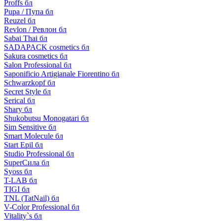
Proffs бл
Pupa / Пупа бл
Reuzel бл
Revlon / Ревлон бл
Sabai Thai бл
SADAPACK cosmetics бл
Sakura cosmetics бл
Salon Professional бл
Saponificio Artigianale Fiorentino бл
Schwarzkopf бл
Secret Style бл
Serical бл
Shary бл
Shukobutsu Monogatari бл
Sim Sensitive бл
Smart Molecule бл
Start Epil бл
Studio Professional бл
SuperСила бл
Syoss бл
T-LAB бл
TIGI бл
TNL (TatNail) бл
V-Color Professional бл
Vitality`s бл