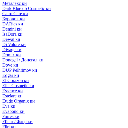
Металэкс ки
Dark Blue db Cosmetic ки
Cairo Care ки
Боровик ки
DARies ки
Demini ки
IsaDora ки
Dewal ки
Di Valore ки
Divage ки
Domix ки
Donegal / Донегал ки
Dove ки
DUP Pelhrimov ки
Edgar ки
El Corazon ки
Ellis Cosmetic ки
Essence ки
Estelare ки
Etude Organix ки
Eva ки
Evabond ки
Farres ки
Ffleur / Флер ки
Flirt ки