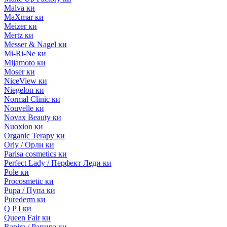
Malva ки
MaXmar ки
Meizer ки
Mertz ки
Messer & Nagel ки
Mi-Ri-Ne ки
Mijamoto ки
Moser ки
NiceView ки
Niegelon ки
Normal Clinic ки
Nouvelle ки
Novax Beauty ки
Nuoxion ки
Organic Terapy ки
Orly / Орли ки
Parisa cosmetics ки
Perfect Lady / Перфект Леди ки
Pole ки
Procosmetic ки
Pupa / Пупа ки
Purederm ки
Q P I ки
Queen Fair ки
Rapira / Рапира ки