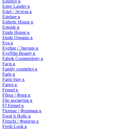
Essence к
Estee Lauder к
Estel / Эстель к
Estelare к
Esthetic House к
Estrade к
Etude House к
Etude Organix к
Eva к
Eveline / Эвелин к
EyeNlip Beauty к
Fabrik Cosmetology к
Facis к
Family cosmetics к
Farle к
Farm Stay к
Farres к
Fennel к
Ffleur / Флер к
Fito косметик к
FJ Fennel к
Flormar / Флормар к
Food A Holic к
Frenchi / Френчи к
Fresh Look к