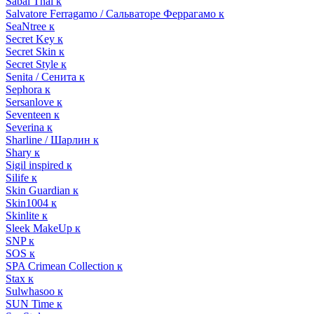
Sabai Thai к
Salvatore Ferragamo / Сальваторе Феррагамо к
SeaNtree к
Secret Key к
Secret Skin к
Secret Style к
Senita / Сенита к
Sephora к
Sersanlove к
Seventeen к
Severina к
Sharline / Шарлин к
Shary к
Sigil inspired к
Silife к
Skin Guardian к
Skin1004 к
Skinlite к
Sleek MakeUp к
SNP к
SOS к
SPA Crimean Collection к
Stax к
Sulwhasoo к
SUN Time к