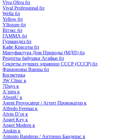
Viva Oliva бл
Vival Professional бл
Wella бл
Yellow бл
Yllozure бл
Вiтэкс бл
ГАММА бл
Гурмандиз бл
Кафе Красоты бл
Мануфактура Дом Природы (МДП) бл
Рецепты бабушки Агафьи бл
Секреты лучших здравниц СССР (СССР) бл
Фараоновы Ванны бл
Косметика
3W Clinic к
7Days к
A`pieu к
AboutU к
Agent Provocateur / Агент Провокатор к
Alfredo Feemas к
Alvin D`or к
Angel Key к
Angel Modern к
Anskin к
Antonio Banderas / Антонио Бандерас к