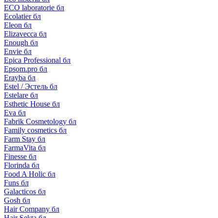
ECO laboratorie бл
Ecolatier бл
Eleon бл
Elizavecca бл
Enough бл
Envie бл
Epica Professional бл
Epsom.pro бл
Erayba бл
Estel / Эстель бл
Estelare бл
Esthetic House бл
Eva бл
Fabrik Cosmetology бл
Family cosmetics бл
Farm Stay бл
FarmaVita бл
Finesse бл
Florinda бл
Food A Holic бл
Funs бл
Galacticos бл
Gosh бл
Hair Company бл
Hair Sekta бл