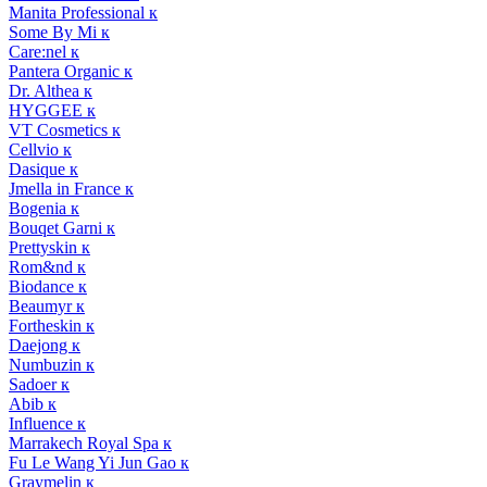
Manita Professional к
Some By Mi к
Care:nel к
Pantera Organic к
Dr. Althea к
HYGGEE к
VT Cosmetics к
Cellvio к
Dasique к
Jmella in France к
Bogenia к
Bouqet Garni к
Prettyskin к
Rom&nd к
Biodance к
Beaumyr к
Fortheskin к
Daejong к
Numbuzin к
Sadoer к
Abib к
Influence к
Marrakech Royal Spa к
Fu Le Wang Yi Jun Gao к
Graymelin к