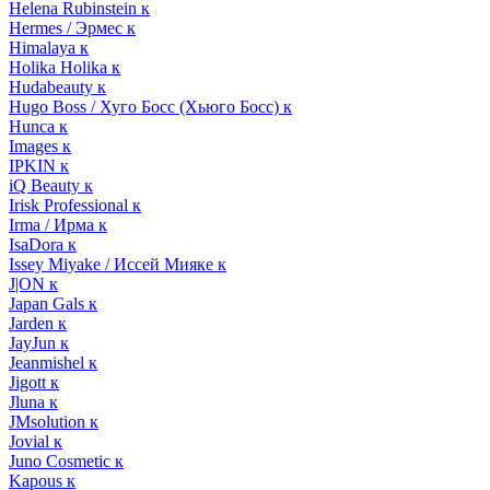
Helena Rubinstein к
Hermes / Эрмес к
Himalaya к
Holika Holika к
Hudabeauty к
Hugo Boss / Хуго Босс (Хьюго Босс) к
Hunca к
Images к
IPKIN к
iQ Beauty к
Irisk Professional к
Irma / Ирма к
IsaDora к
Issey Miyake / Иссей Мияке к
J|ON к
Japan Gals к
Jarden к
JayJun к
Jeanmishel к
Jigott к
Jluna к
JMsolution к
Jovial к
Juno Cosmetic к
Kapous к