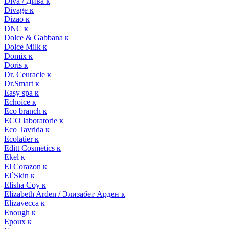
Diva / Дива к
Divage к
Dizao к
DNC к
Dolce & Gabbana к
Dolce Milk к
Domix к
Doris к
Dr. Ceuracle к
Dr.Smart к
Easy spa к
Echoice к
Eco branch к
ECO laboratorie к
Eco Tavrida к
Ecolatier к
Editt Cosmetics к
Ekel к
El Corazon к
El`Skin к
Elisha Coy к
Elizabeth Arden / Элизабет Арден к
Elizavecca к
Enough к
Epoux к