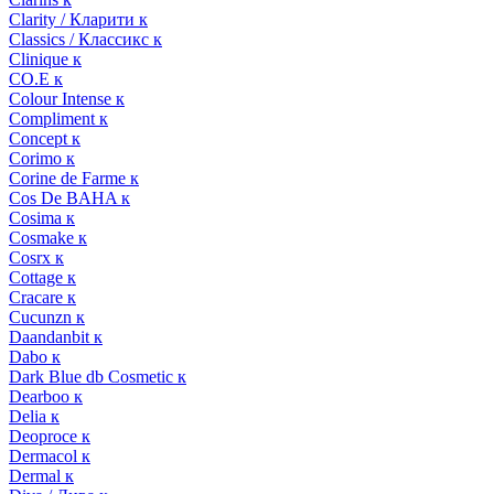
Clarity / Кларити к
Classics / Классикс к
Clinique к
CO.E к
Colour Intense к
Compliment к
Concept к
Corimo к
Corine de Farme к
Cos De BAHA к
Cosima к
Cosmake к
Cosrx к
Cottage к
Cracare к
Cucunzn к
Daandanbit к
Dabo к
Dark Blue db Cosmetic к
Dearboo к
Delia к
Deoproce к
Dermacol к
Dermal к