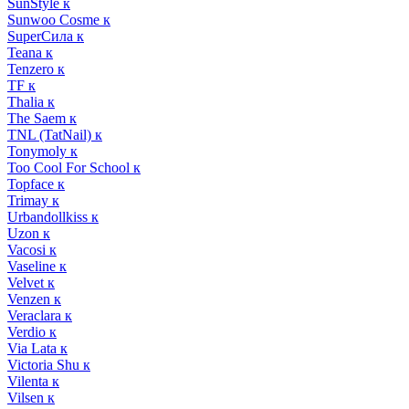
SunStyle к
Sunwoo Cosme к
SuperСила к
Teana к
Tenzero к
TF к
Thalia к
The Saem к
TNL (TatNail) к
Tonymoly к
Too Cool For School к
Topface к
Trimay к
Urbandollkiss к
Uzon к
Vacosi к
Vaseline к
Velvet к
Venzen к
Veraclara к
Verdio к
Via Lata к
Victoria Shu к
Vilenta к
Vilsen к