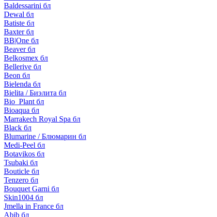
Baldessarini бл
Dewal бл
Batiste бл
Baxter бл
BB|One бл
Beaver бл
Belkosmex бл
Bellerive бл
Beon бл
Bielenda бл
Bielita / Биэлита бл
Bio_Plant бл
Bioaqua бл
Marrakech Royal Spa бл
Black бл
Blumarine / Блюмарин бл
Medi-Peel бл
Botavikos бл
Tsubaki бл
Bouticle бл
Tenzero бл
Bouquet Garni бл
Skin1004 бл
Jmella in France бл
Abib бл