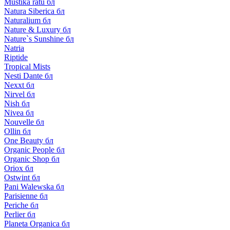
Mustika ratu бл
Natura Siberica бл
Naturalium бл
Nature & Luxury бл
Nature`s Sunshine бл
Natria
Riptide
Tropical Mists
Nesti Dante бл
Nexxt бл
Nirvel бл
Nish бл
Nivea бл
Nouvelle бл
Ollin бл
One Beauty бл
Organic People бл
Organic Shop бл
Oriox бл
Ostwint бл
Pani Walewska бл
Parisienne бл
Periche бл
Perlier бл
Planeta Organica бл