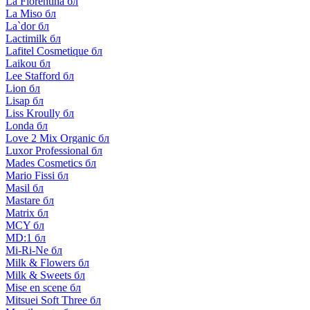
La Florentina бл
La Miso бл
La`dor бл
Lactimilk бл
Lafitel Cosmetique бл
Laikou бл
Lee Stafford бл
Lion бл
Lisap бл
Liss Kroully бл
Londa бл
Love 2 Mix Organic бл
Luxor Professional бл
Mades Cosmetics бл
Mario Fissi бл
Masil бл
Mastare бл
Matrix бл
MCY бл
MD:1 бл
Mi-Ri-Ne бл
Milk & Flowers бл
Milk & Sweets бл
Mise en scene бл
Mitsuei Soft Three бл