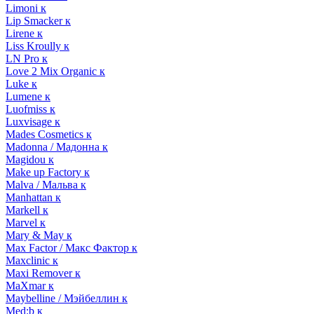
Limoni к
Lip Smacker к
Lirene к
Liss Kroully к
LN Pro к
Love 2 Mix Organic к
Luke к
Lumene к
Luofmiss к
Luxvisage к
Mades Cosmetics к
Madonna / Мадонна к
Magidou к
Make up Factory к
Malva / Мальва к
Manhattan к
Markell к
Marvel к
Mary & May к
Max Factor / Макс Фактор к
Maxclinic к
Maxi Remover к
MaXmar к
Maybelline / Мэйбеллин к
Med:b к