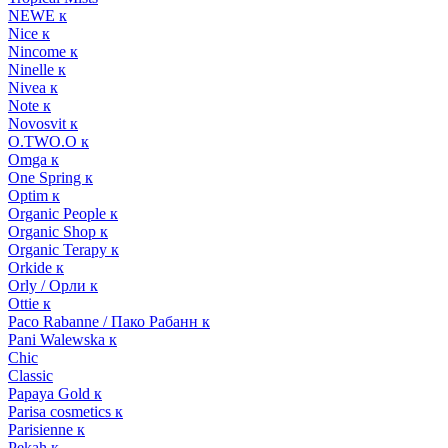
NEWE к
Nice к
Nincome к
Ninelle к
Nivea к
Note к
Novosvit к
O.TWO.O к
Omga к
One Spring к
Optim к
Organic People к
Organic Shop к
Organic Terapy к
Orkide к
Orly / Орли к
Ottie к
Paco Rabanne / Пако Рабанн к
Pani Walewska к
Chic
Classic
Papaya Gold к
Parisa cosmetics к
Parisienne к
Pekah к