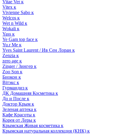
Vitae Ver к
Vitex к
Vivienne Sabo к
Welcos к
Wet n Wild к
Wokali к
Yass к
Ye Gam top face к
Yu.r Me к
Yves Saint Laurent / Ив Сен Лоран к
Zenzia к
zero age к
Zinger / Зингер к
Zoo Son к
Биокон к
Вiтэкс к
Гурмандиз к
ДК Домашняя Косметика к
До и После к
Доктор Крым к
Зеленая аптека к
Кафе Красоты к
Корея от Леры к
Крымская Живая косметика к
Крымская натуральная коллекция (КНК) к