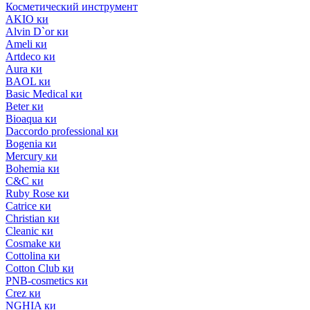
Косметический инструмент
AKIO ки
Alvin D`or ки
Ameli ки
Artdeco ки
Aura ки
BAOL ки
Basic Medical ки
Beter ки
Bioaqua ки
Daccordo professional ки
Bogenia ки
Mercury ки
Bohemia ки
C&C ки
Ruby Rose ки
Catrice ки
Christian ки
Cleanic ки
Cosmake ки
Cottolina ки
Cotton Club ки
PNB-cosmetics ки
Crez ки
NGHIA ки