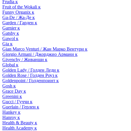
Frudia к
Fruit of the Wokali к
Funny Organix к
Ga-De / Жа-Де к
Garden / Гарден к
Garnier к
Gatsby к
Gawol к
Gia к
Gian Marco Venturi / Жан Марко Вентури к
Giorgio Armani / Джорджио Армани к
Givenchy / Живанши к
Global к
Golden Lady / Голден Леди к
Golden Rose / Голден Роуз к
Goldenpoint / Голденпоинт к
Gosh к
Grace Day к
Greenini к
Gucci / Гуччи к
Guerlain / Герлен к
Hankey к
Hanroy к
Health & Beauty к
Health Academy к