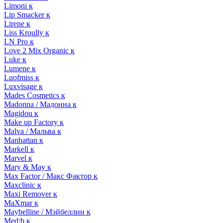
Limoni к
Lip Smacker к
Lirene к
Liss Kroully к
LN Pro к
Love 2 Mix Organic к
Luke к
Lumene к
Luofmiss к
Luxvisage к
Mades Cosmetics к
Madonna / Мадонна к
Magidou к
Make up Factory к
Malva / Мальва к
Manhattan к
Markell к
Marvel к
Mary & May к
Max Factor / Макс Фактор к
Maxclinic к
Maxi Remover к
MaXmar к
Maybelline / Мэйбеллин к
Med:b к