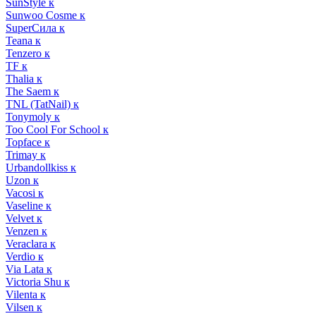
SunStyle к
Sunwoo Cosme к
SuperСила к
Teana к
Tenzero к
TF к
Thalia к
The Saem к
TNL (TatNail) к
Tonymoly к
Too Cool For School к
Topface к
Trimay к
Urbandollkiss к
Uzon к
Vacosi к
Vaseline к
Velvet к
Venzen к
Veraclara к
Verdio к
Via Lata к
Victoria Shu к
Vilenta к
Vilsen к