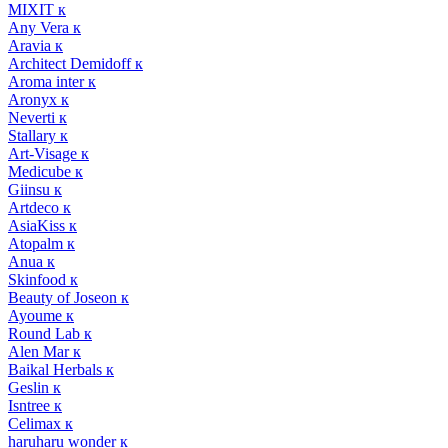
MIXIT к
Any Vera к
Aravia к
Architect Demidoff к
Aroma inter к
Aronyx к
Neverti к
Stallary к
Art-Visage к
Medicube к
Giinsu к
Artdeco к
AsiaKiss к
Atopalm к
Anua к
Skinfood к
Beauty of Joseon к
Ayoume к
Round Lab к
Alen Mar к
Baikal Herbals к
Geslin к
Isntree к
Celimax к
haruharu wonder к