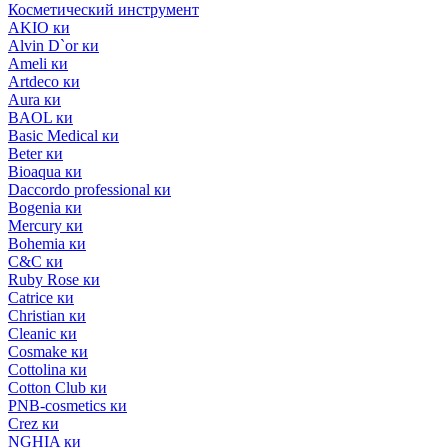
Косметический инструмент
AKIO ки
Alvin D`or ки
Ameli ки
Artdeco ки
Aura ки
BAOL ки
Basic Medical ки
Beter ки
Bioaqua ки
Daccordo professional ки
Bogenia ки
Mercury ки
Bohemia ки
C&C ки
Ruby Rose ки
Catrice ки
Christian ки
Cleanic ки
Cosmake ки
Cottolina ки
Cotton Club ки
PNB-cosmetics ки
Crez ки
NGHIA ки