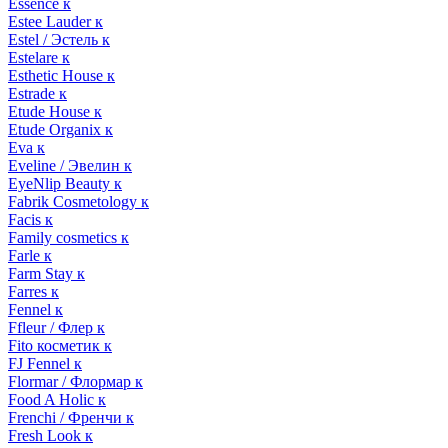
Essence к
Estee Lauder к
Estel / Эстель к
Estelare к
Esthetic House к
Estrade к
Etude House к
Etude Organix к
Eva к
Eveline / Эвелин к
EyeNlip Beauty к
Fabrik Cosmetology к
Facis к
Family cosmetics к
Farle к
Farm Stay к
Farres к
Fennel к
Ffleur / Флер к
Fito косметик к
FJ Fennel к
Flormar / Флормар к
Food A Holic к
Frenchi / Френчи к
Fresh Look к