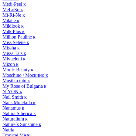
Medi-Peel к
MeLoSo к
Mi-Ri-Ne к
Milatte к
Mildlook к
Milk Plus к
Million Pauline к
Miss Selene к
Missha к
Misss Tais к
Miyueleni к
Mizon к
Monic Beauty к
Moschino / Москино к
Mustika ratu к
My Rose of Bulgaria к
N`YON к
Nail Smith к
Nails Molekula к
Nanamus к
Natura Siberica к
Naturalium к
Nature`s Sunshine к
Natria
Tropical Mists