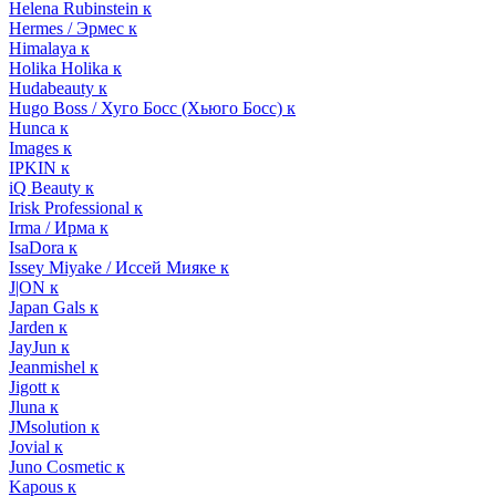
Helena Rubinstein к
Hermes / Эрмес к
Himalaya к
Holika Holika к
Hudabeauty к
Hugo Boss / Хуго Босс (Хьюго Босс) к
Hunca к
Images к
IPKIN к
iQ Beauty к
Irisk Professional к
Irma / Ирма к
IsaDora к
Issey Miyake / Иссей Мияке к
J|ON к
Japan Gals к
Jarden к
JayJun к
Jeanmishel к
Jigott к
Jluna к
JMsolution к
Jovial к
Juno Cosmetic к
Kapous к