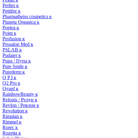
Perlier к
Petitfee к
Pharmatheiss cosmetics к
Planeta Organica к
Poetea к
Point к
Profusion к
Prosalon Med к
PSLAB к
Pudaier к
Pupa / Пупа к
Pure Smile к
Purederm к
Q P I к
Q2 Pro к
Qyanf к
RainbowBeauty к
Relouis / Релуи к
Revlon / Ревлон к
Revolution к
Rimalan к
Rimmel к
Rorec к
Rozetta к