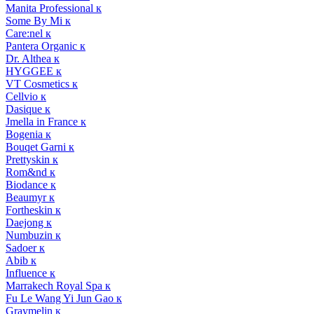
Manita Professional к
Some By Mi к
Care:nel к
Pantera Organic к
Dr. Althea к
HYGGEE к
VT Cosmetics к
Cellvio к
Dasique к
Jmella in France к
Bogenia к
Bouqet Garni к
Prettyskin к
Rom&nd к
Biodance к
Beaumyr к
Fortheskin к
Daejong к
Numbuzin к
Sadoer к
Abib к
Influence к
Marrakech Royal Spa к
Fu Le Wang Yi Jun Gao к
Graymelin к