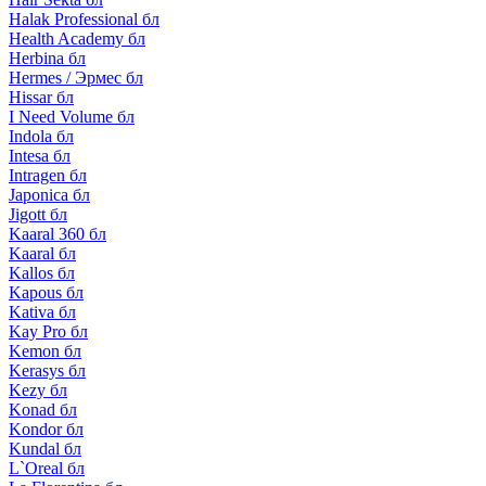
Halak Professional бл
Health Academy бл
Herbina бл
Hermes / Эрмес бл
Hissar бл
I Need Volume бл
Indola бл
Intesa бл
Intragen бл
Japonica бл
Jigott бл
Kaaral 360 бл
Kaaral бл
Kallos бл
Kapous бл
Kativa бл
Kay Pro бл
Kemon бл
Kerasys бл
Kezy бл
Konad бл
Kondor бл
Kundal бл
L`Oreal бл