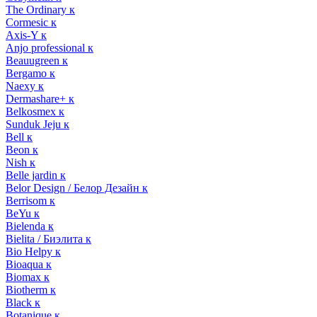
The Ordinary к
Cormesic к
Axis-Y к
Anjo professional к
Beauugreen к
Bergamo к
Naexy к
Dermashare+ к
Belkosmex к
Sunduk Jeju к
Bell к
Beon к
Nish к
Belle jardin к
Belor Design / Белор Дезайн к
Berrisom к
BeYu к
Bielenda к
Bielita / Биэлита к
Bio Helpy к
Bioaqua к
Biomax к
Biotherm к
Black к
Botanique к