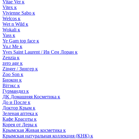
Vitae Ver к
Vitex к
Vivienne Sabo к
Welcos к
Wet n Wild к
Wokali к
Yass к
Ye Gam top face к
Yu.r Me к
Yves Saint Laurent / Ив Сен Лоран к
Zenzia к
zero age к
Zinger / Зингер к
Zoo Son к
Биокон к
Вiтэкс к
Гурмандиз к
ДК Домашняя Косметика к
До и После к
Доктор Крым к
Зеленая аптека к
Кафе Красоты к
Корея от Леры к
Крымская Живая косметика к
Крымская натуральная коллекция (КНК) к