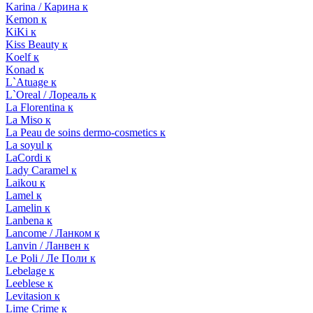
Karina / Карина к
Kemon к
KiKi к
Kiss Beauty к
Koelf к
Konad к
L`Atuage к
L`Oreal / Лореаль к
La Florentina к
La Miso к
La Peau de soins dermo-cosmetics к
La soyul к
LaCordi к
Lady Caramel к
Laikou к
Lamel к
Lamelin к
Lanbena к
Lancome / Ланком к
Lanvin / Ланвен к
Le Poli / Ле Поли к
Lebelage к
Leeblese к
Levitasion к
Lime Crime к