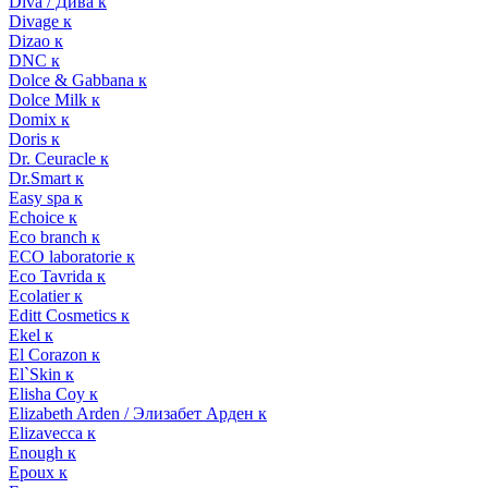
Diva / Дива к
Divage к
Dizao к
DNC к
Dolce & Gabbana к
Dolce Milk к
Domix к
Doris к
Dr. Ceuracle к
Dr.Smart к
Easy spa к
Echoice к
Eco branch к
ECO laboratorie к
Eco Tavrida к
Ecolatier к
Editt Cosmetics к
Ekel к
El Corazon к
El`Skin к
Elisha Coy к
Elizabeth Arden / Элизабет Арден к
Elizavecca к
Enough к
Epoux к