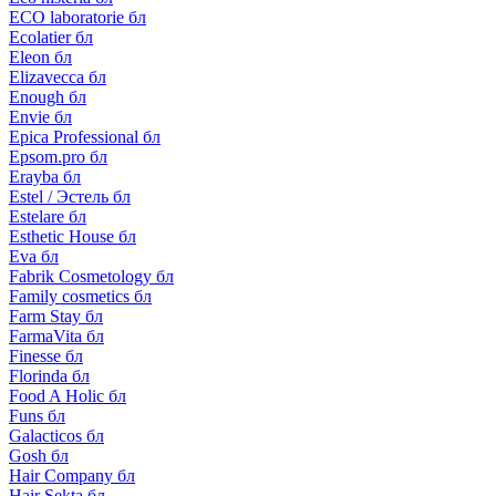
ECO laboratorie бл
Ecolatier бл
Eleon бл
Elizavecca бл
Enough бл
Envie бл
Epica Professional бл
Epsom.pro бл
Erayba бл
Estel / Эстель бл
Estelare бл
Esthetic House бл
Eva бл
Fabrik Cosmetology бл
Family cosmetics бл
Farm Stay бл
FarmaVita бл
Finesse бл
Florinda бл
Food A Holic бл
Funs бл
Galacticos бл
Gosh бл
Hair Company бл
Hair Sekta бл