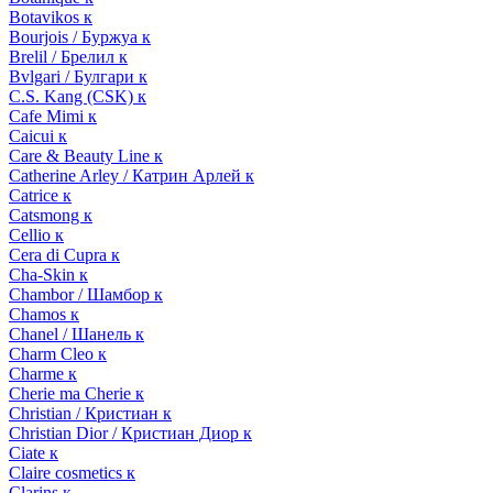
Botavikos к
Bourjois / Буржуа к
Brelil / Брелил к
Bvlgari / Булгари к
C.S. Kang (CSK) к
Cafe Mimi к
Caicui к
Care & Beauty Line к
Catherine Arley / Катрин Арлей к
Catrice к
Catsmong к
Cellio к
Cera di Cupra к
Cha-Skin к
Chambor / Шамбор к
Chamos к
Chanel / Шанель к
Charm Cleo к
Charme к
Cherie ma Cherie к
Christian / Кристиан к
Christian Dior / Кристиан Диор к
Ciate к
Claire cosmetics к
Clarins к