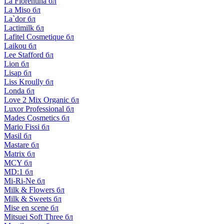
La Florentina бл
La Miso бл
La`dor бл
Lactimilk бл
Lafitel Cosmetique бл
Laikou бл
Lee Stafford бл
Lion бл
Lisap бл
Liss Kroully бл
Londa бл
Love 2 Mix Organic бл
Luxor Professional бл
Mades Cosmetics бл
Mario Fissi бл
Masil бл
Mastare бл
Matrix бл
MCY бл
MD:1 бл
Mi-Ri-Ne бл
Milk & Flowers бл
Milk & Sweets бл
Mise en scene бл
Mitsuei Soft Three бл