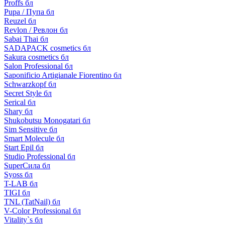
Proffs бл
Pupa / Пупа бл
Reuzel бл
Revlon / Ревлон бл
Sabai Thai бл
SADAPACK cosmetics бл
Sakura cosmetics бл
Salon Professional бл
Saponificio Artigianale Fiorentino бл
Schwarzkopf бл
Secret Style бл
Serical бл
Shary бл
Shukobutsu Monogatari бл
Sim Sensitive бл
Smart Molecule бл
Start Epil бл
Studio Professional бл
SuperСила бл
Syoss бл
T-LAB бл
TIGI бл
TNL (TatNail) бл
V-Color Professional бл
Vitality`s бл