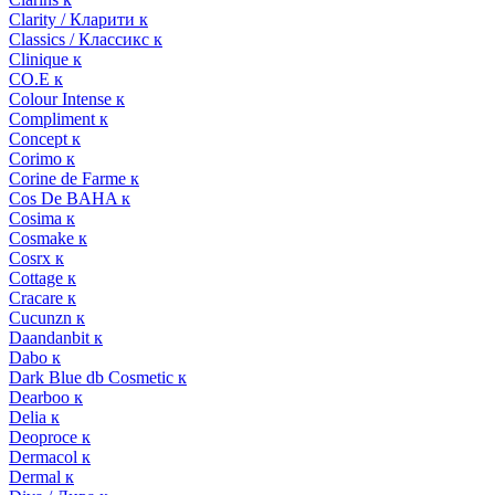
Clarity / Кларити к
Classics / Классикс к
Clinique к
CO.E к
Colour Intense к
Compliment к
Concept к
Corimo к
Corine de Farme к
Cos De BAHA к
Cosima к
Cosmake к
Cosrx к
Cottage к
Cracare к
Cucunzn к
Daandanbit к
Dabo к
Dark Blue db Cosmetic к
Dearboo к
Delia к
Deoproce к
Dermacol к
Dermal к