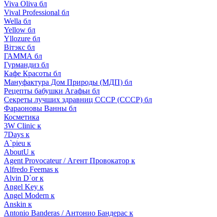
Viva Oliva бл
Vival Professional бл
Wella бл
Yellow бл
Yllozure бл
Вiтэкс бл
ГАММА бл
Гурмандиз бл
Кафе Красоты бл
Мануфактура Дом Природы (МДП) бл
Рецепты бабушки Агафьи бл
Секреты лучших здравниц СССР (СССР) бл
Фараоновы Ванны бл
Косметика
3W Clinic к
7Days к
A`pieu к
AboutU к
Agent Provocateur / Агент Провокатор к
Alfredo Feemas к
Alvin D`or к
Angel Key к
Angel Modern к
Anskin к
Antonio Banderas / Антонио Бандерас к