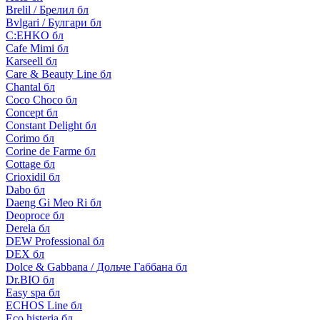
Brelil / Брелил бл
Bvlgari / Булгари бл
C:EHKO бл
Cafe Mimi бл
Karseell бл
Care & Beauty Line бл
Chantal бл
Coco Choco бл
Concept бл
Constant Delight бл
Corimo бл
Corine de Farme бл
Cottage бл
Crioxidil бл
Dabo бл
Daeng Gi Meo Ri бл
Deoproce бл
Derela бл
DEW Professional бл
DEX бл
Dolce & Gabbana / Дольче Габбана бл
Dr.BIO бл
Easy spa бл
ECHOS Line бл
Eco histeria бл