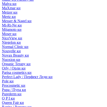
Malva ки
MaXmar ки
Meizer ки
Mertz ки
Messer & Nagel ки
Mi-Ri-Ne ки
Mijamoto ки
Moser ки
NiceView ки
Niegelon ки
Normal Clinic ки
Nouvelle ки
Novax Beauty ки
Nuoxion ки
Organic Terapy ки
Orly / Орли ки
Parisa cosmetics ки
Perfect Lady / Перфект Леди ки
Pole ки
Procosmetic ки
Pupa / Пупа ки
Purederm ки
Q P I ки
Queen Fair ки
Rapira / Рапира ки