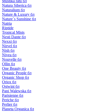
Mustika ratu бл
Natura Siberica бл
Naturalium бл
Nature & Luxury бл
Nature`s Sunshine бл
Natria
Riptide
Tropical Mists
Nesti Dante бл
Nexxt бл
Nirvel бл
Nish бл
Nivea бл
Nouvelle бл
Ollin бл
One Beauty бл
Organic People бл
Organic Shop бл
Oriox бл
Ostwint бл
Pani Walewska бл
Parisienne бл
Periche бл
Perlier бл
Planeta Organica бл