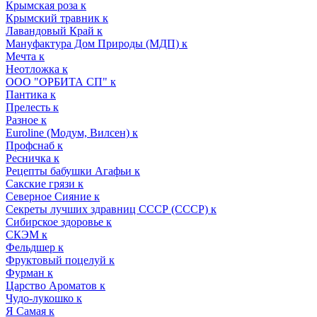
Крымская роза к
Крымский травник к
Лавандовый Край к
Мануфактура Дом Природы (МДП) к
Мечта к
Неотложка к
ООО "ОРБИТА СП" к
Пантика к
Прелесть к
Разное к
Euroline (Модум, Вилсен) к
Профснаб к
Ресничка к
Рецепты бабушки Агафьи к
Сакские грязи к
Северное Сияние к
Секреты лучших здравниц СССР (СССР) к
Сибирское здоровье к
СКЭМ к
Фельдшер к
Фруктовый поцелуй к
Фурман к
Царство Ароматов к
Чудо-лукошко к
Я Самая к