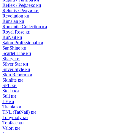
Reflex / Рефлекс ки
Relouis / Релуи ки
Revolution ки
Rimalan ки
Romantic Collection ки
Royal Rose ки
RuNail ки
Salon Professional ки
SanShine ки
Scarlet Line ки
Shary ки
Silver Star ки
Silver Style ки
Skin Reborn ки
Skinlite ки
SPL ки
Stella ки
Still ки
TF ки
Titania ки
TNL (TatNail) ки
Tonymoly ки
Topface ки
Valori ки