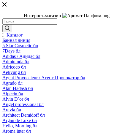
Интернет-магазин
Каталог
Банная линия
5 Star Cosmetic бл
7Days бл
Adidas / Адидас бл
Admiranda бл
Adricoco бл
Aekyung бл
Agent Provocateur / Агент Провокатор бл
Agrado бл
Alan Hadash бл
Alpecin бл
Alvin D`or бл
Angel professional бл
Aravia бл
Architect Demidoff бл
Argan de Luxe бл
Hello, Morning бл
Aroma inter бл