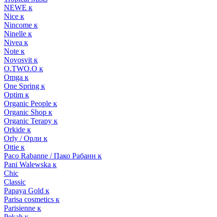
NEWE к
Nice к
Nincome к
Ninelle к
Nivea к
Note к
Novosvit к
O.TWO.O к
Omga к
One Spring к
Optim к
Organic People к
Organic Shop к
Organic Terapy к
Orkide к
Orly / Орли к
Ottie к
Paco Rabanne / Пако Рабанн к
Pani Walewska к
Chic
Classic
Papaya Gold к
Parisa cosmetics к
Parisienne к
Pekah к