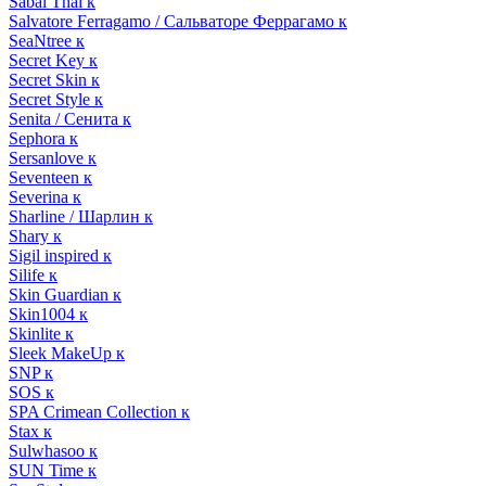
Sabai Thai к
Salvatore Ferragamo / Сальваторе Феррагамо к
SeaNtree к
Secret Key к
Secret Skin к
Secret Style к
Senita / Сенита к
Sephora к
Sersanlove к
Seventeen к
Severina к
Sharline / Шарлин к
Shary к
Sigil inspired к
Silife к
Skin Guardian к
Skin1004 к
Skinlite к
Sleek MakeUp к
SNP к
SOS к
SPA Crimean Collection к
Stax к
Sulwhasoo к
SUN Time к