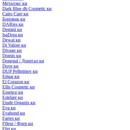
Металэкс ки
Dark Blue db Cosmetic ки
Cairo Care ки
Боровик ки
DARies ки
Demini ки
IsaDora ки
Dewal ки
Di Valore ки
Divage ки
Domix ки
Donegal / Донегал ки
Dove ки
DUP Pelhrimov ки
Edgar ки
El Corazon ки
Ellis Cosmetic ки
Essence ки
Estelare ки
Etude Organix ки
Eva ки
Evabond ки
Farres ки
Ffleur / Флер ки
Flirt ки