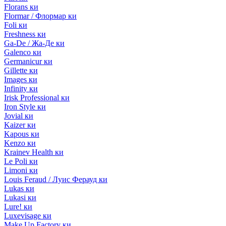
Florans ки
Flormar / Флормар ки
Foli ки
Freshness ки
Ga-De / Жа-Де ки
Galenco ки
Germanicur ки
Gillette ки
Images ки
Infinity ки
Irisk Professional ки
Iron Style ки
Jovial ки
Kaizer ки
Kapous ки
Kenzo ки
Krainev Health ки
Le Poli ки
Limoni ки
Louis Feraud / Луис Ферауд ки
Lukas ки
Lukasi ки
Lure! ки
Luxevisage ки
Make Up Factory ки