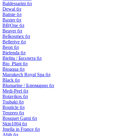
Baldessarini бл
Dewal бл
Batiste бл
Baxter бл
BB|One бл
Beaver бл
Belkosmex бл
Bellerive бл
Beon бл
Bielenda бл
Bielita / Биэлита бл
Bio_Plant бл
Bioaqua бл
Marrakech Royal Spa бл
Black бл
Blumarine / Блюмарин бл
Medi-Peel бл
Botavikos бл
Tsubaki бл
Bouticle бл
Tenzero бл
Bouquet Garni бл
Skin1004 бл
Jmella in France бл
Abib бл