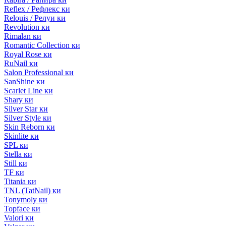
Reflex / Рефлекс ки
Relouis / Релуи ки
Revolution ки
Rimalan ки
Romantic Collection ки
Royal Rose ки
RuNail ки
Salon Professional ки
SanShine ки
Scarlet Line ки
Shary ки
Silver Star ки
Silver Style ки
Skin Reborn ки
Skinlite ки
SPL ки
Stella ки
Still ки
TF ки
Titania ки
TNL (TatNail) ки
Tonymoly ки
Topface ки
Valori ки