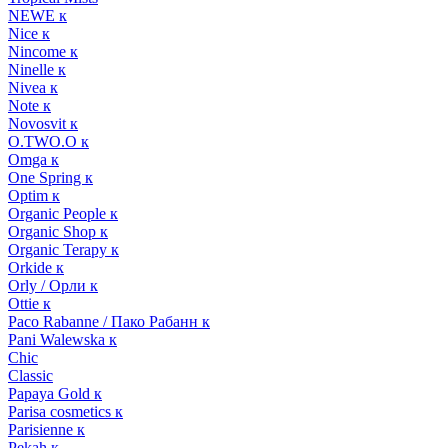
NEWE к
Nice к
Nincome к
Ninelle к
Nivea к
Note к
Novosvit к
O.TWO.O к
Omga к
One Spring к
Optim к
Organic People к
Organic Shop к
Organic Terapy к
Orkide к
Orly / Орли к
Ottie к
Paco Rabanne / Пако Рабанн к
Pani Walewska к
Chic
Classic
Papaya Gold к
Parisa cosmetics к
Parisienne к
Pekah к