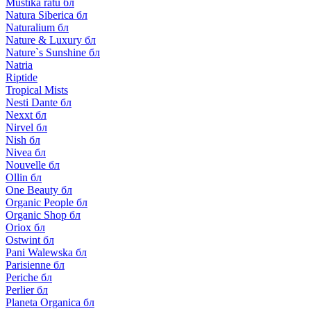
Mustika ratu бл
Natura Siberica бл
Naturalium бл
Nature & Luxury бл
Nature`s Sunshine бл
Natria
Riptide
Tropical Mists
Nesti Dante бл
Nexxt бл
Nirvel бл
Nish бл
Nivea бл
Nouvelle бл
Ollin бл
One Beauty бл
Organic People бл
Organic Shop бл
Oriox бл
Ostwint бл
Pani Walewska бл
Parisienne бл
Periche бл
Perlier бл
Planeta Organica бл