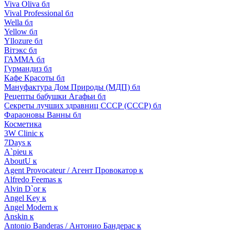
Viva Oliva бл
Vival Professional бл
Wella бл
Yellow бл
Yllozure бл
Вiтэкс бл
ГАММА бл
Гурмандиз бл
Кафе Красоты бл
Мануфактура Дом Природы (МДП) бл
Рецепты бабушки Агафьи бл
Секреты лучших здравниц СССР (СССР) бл
Фараоновы Ванны бл
Косметика
3W Clinic к
7Days к
A`pieu к
AboutU к
Agent Provocateur / Агент Провокатор к
Alfredo Feemas к
Alvin D`or к
Angel Key к
Angel Modern к
Anskin к
Antonio Banderas / Антонио Бандерас к