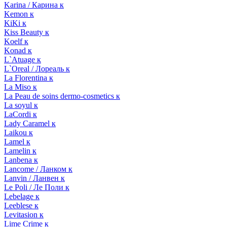
Karina / Карина к
Kemon к
KiKi к
Kiss Beauty к
Koelf к
Konad к
L`Atuage к
L`Oreal / Лореаль к
La Florentina к
La Miso к
La Peau de soins dermo-cosmetics к
La soyul к
LaCordi к
Lady Caramel к
Laikou к
Lamel к
Lamelin к
Lanbena к
Lancome / Ланком к
Lanvin / Ланвен к
Le Poli / Ле Поли к
Lebelage к
Leeblese к
Levitasion к
Lime Crime к