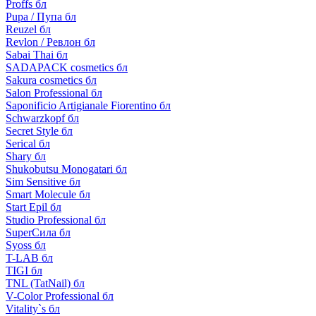
Proffs бл
Pupa / Пупа бл
Reuzel бл
Revlon / Ревлон бл
Sabai Thai бл
SADAPACK cosmetics бл
Sakura cosmetics бл
Salon Professional бл
Saponificio Artigianale Fiorentino бл
Schwarzkopf бл
Secret Style бл
Serical бл
Shary бл
Shukobutsu Monogatari бл
Sim Sensitive бл
Smart Molecule бл
Start Epil бл
Studio Professional бл
SuperСила бл
Syoss бл
T-LAB бл
TIGI бл
TNL (TatNail) бл
V-Color Professional бл
Vitality`s бл