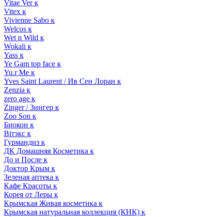
Vitae Ver к
Vitex к
Vivienne Sabo к
Welcos к
Wet n Wild к
Wokali к
Yass к
Ye Gam top face к
Yu.r Me к
Yves Saint Laurent / Ив Сен Лоран к
Zenzia к
zero age к
Zinger / Зингер к
Zoo Son к
Биокон к
Вiтэкс к
Гурмандиз к
ДК Домашняя Косметика к
До и После к
Доктор Крым к
Зеленая аптека к
Кафе Красоты к
Корея от Леры к
Крымская Живая косметика к
Крымская натуральная коллекция (КНК) к