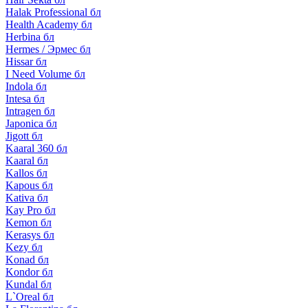
Halak Professional бл
Health Academy бл
Herbina бл
Hermes / Эрмес бл
Hissar бл
I Need Volume бл
Indola бл
Intesa бл
Intragen бл
Japonica бл
Jigott бл
Kaaral 360 бл
Kaaral бл
Kallos бл
Kapous бл
Kativa бл
Kay Pro бл
Kemon бл
Kerasys бл
Kezy бл
Konad бл
Kondor бл
Kundal бл
L`Oreal бл