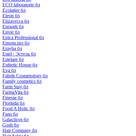
ECO laboratorie бл
Ecolatier бл
Eleon бл
Elizavecca бл
Enough бл
Envie бл
Epica Professional бл
Epsom.pro бл
Erayba бл
Estel / Эстель бл
Estelare бл
Esthetic House бл
Eva бл
Fabrik Cosmetology бл
Family cosmetics бл
Farm Stay бл
FarmaVita бл
Finesse бл
Florinda бл
Food A Holic бл
Funs бл
Galacticos бл
Gosh бл
Hair Company бл
Hair Sekta бл