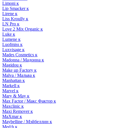
Limoni к
Lip Smacker к
Lirene к
Liss Kroully к
LN Pro к
Love 2 Mix Organic к
Luke к
Lumene к
Luofmiss к
Luxvisage к
Mades Cosmetics к
Madonna / Мадонна к
Magidou к
Make up Factory к
Malva / Мальва к
Manhattan к
Markell к
Marvel к
Mary & May к
Max Factor / Макс Фактор к
Maxclinic к
Maxi Remover к
MaXmar к
Maybelline / Мэйбеллин к
Med:b к