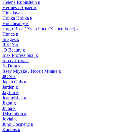
Helena Rubinstein к
Hermes / Эрмес к
Himalaya к
Holika Holika к
Hudabeauty к
Hugo Boss / Хуго Босс (Хьюго Босс) к
Hunca к
Images к
IPKIN к
iQ Beauty к
Irisk Professional к
Irma / Ирма к
IsaDora к
Issey Miyake / Иссей Мияке к
J|ON к
Japan Gals к
Jarden к
JayJun к
Jeanmishel к
Jigott к
Jluna к
JMsolution к
Jovial к
Juno Cosmetic к
Kapous к