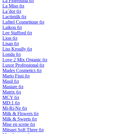
La Florentina бл
La Miso бл
La`dor бл
Lactimilk бл
Lafitel Cosmetique бл
Laikou бл
Lee Stafford бл
Lion бл
Lisap бл
Liss Kroully бл
Londa бл
Love 2 Mix Organic бл
Luxor Professional бл
Mades Cosmetics бл
Mario Fissi бл
Masil бл
Mastare бл
Matrix бл
MCY бл
MD:1 бл
Mi-Ri-Ne бл
Milk & Flowers бл
Milk & Sweets бл
Mise en scene бл
Mitsuei Soft Three бл