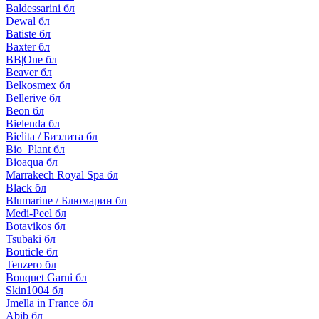
Baldessarini бл
Dewal бл
Batiste бл
Baxter бл
BB|One бл
Beaver бл
Belkosmex бл
Bellerive бл
Beon бл
Bielenda бл
Bielita / Биэлита бл
Bio_Plant бл
Bioaqua бл
Marrakech Royal Spa бл
Black бл
Blumarine / Блюмарин бл
Medi-Peel бл
Botavikos бл
Tsubaki бл
Bouticle бл
Tenzero бл
Bouquet Garni бл
Skin1004 бл
Jmella in France бл
Abib бл