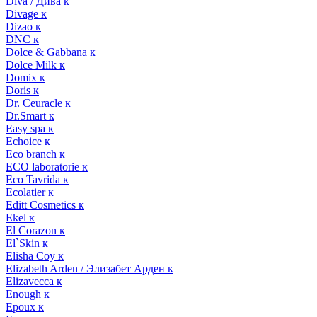
Diva / Дива к
Divage к
Dizao к
DNC к
Dolce & Gabbana к
Dolce Milk к
Domix к
Doris к
Dr. Ceuracle к
Dr.Smart к
Easy spa к
Echoice к
Eco branch к
ECO laboratorie к
Eco Tavrida к
Ecolatier к
Editt Cosmetics к
Ekel к
El Corazon к
El`Skin к
Elisha Coy к
Elizabeth Arden / Элизабет Арден к
Elizavecca к
Enough к
Epoux к