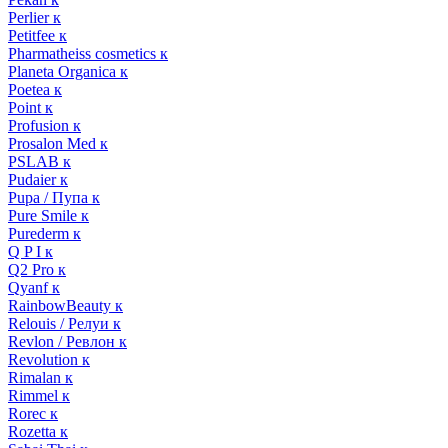
Perlier к
Petitfee к
Pharmatheiss cosmetics к
Planeta Organica к
Poetea к
Point к
Profusion к
Prosalon Med к
PSLAB к
Pudaier к
Pupa / Пупа к
Pure Smile к
Purederm к
Q P I к
Q2 Pro к
Qyanf к
RainbowBeauty к
Relouis / Релуи к
Revlon / Ревлон к
Revolution к
Rimalan к
Rimmel к
Rorec к
Rozetta к