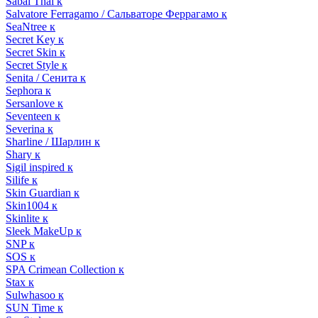
Sabai Thai к
Salvatore Ferragamo / Сальваторе Феррагамо к
SeaNtree к
Secret Key к
Secret Skin к
Secret Style к
Senita / Сенита к
Sephora к
Sersanlove к
Seventeen к
Severina к
Sharline / Шарлин к
Shary к
Sigil inspired к
Silife к
Skin Guardian к
Skin1004 к
Skinlite к
Sleek MakeUp к
SNP к
SOS к
SPA Crimean Collection к
Stax к
Sulwhasoo к
SUN Time к