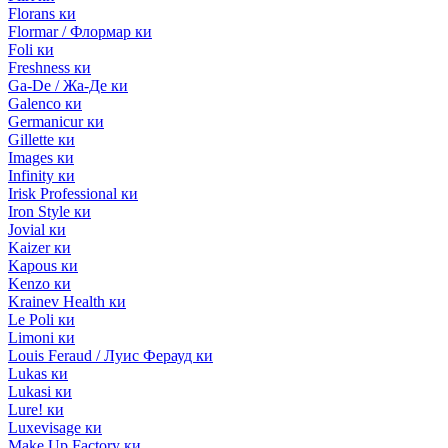
Florans ки
Flormar / Флормар ки
Foli ки
Freshness ки
Ga-De / Жа-Де ки
Galenco ки
Germanicur ки
Gillette ки
Images ки
Infinity ки
Irisk Professional ки
Iron Style ки
Jovial ки
Kaizer ки
Kapous ки
Kenzo ки
Krainev Health ки
Le Poli ки
Limoni ки
Louis Feraud / Луис Ферауд ки
Lukas ки
Lukasi ки
Lure! ки
Luxevisage ки
Make Up Factory ки