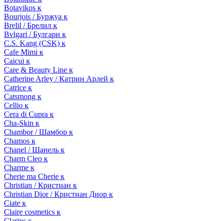
Botavikos к
Bourjois / Буржуа к
Brelil / Брелил к
Bvlgari / Булгари к
C.S. Kang (CSK) к
Cafe Mimi к
Caicui к
Care & Beauty Line к
Catherine Arley / Катрин Арлей к
Catrice к
Catsmong к
Cellio к
Cera di Cupra к
Cha-Skin к
Chambor / Шамбор к
Chamos к
Chanel / Шанель к
Charm Cleo к
Charme к
Cherie ma Cherie к
Christian / Кристиан к
Christian Dior / Кристиан Диор к
Ciate к
Claire cosmetics к
Clarins к