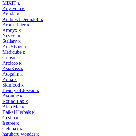
MIXIT к
Any Vera к
Aravia к
Architect Demidoff к
Aroma inter к
Aronyx к
Neverti к
Stallary к
Art-Visage к
Medicube к
Giinsu к
Artdeco к
AsiaKiss к
Atopalm к
Anua к
Skinfood к
Beauty of Joseon к
Ayoume к
Round Lab к
Alen Mar к
Baikal Herbals к
Geslin к
Isntree к
Celimax к
haruharu wonder к