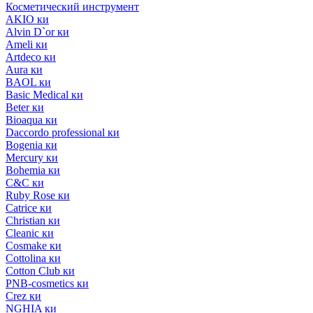
Косметический инструмент
AKIO ки
Alvin D`or ки
Ameli ки
Artdeco ки
Aura ки
BAOL ки
Basic Medical ки
Beter ки
Bioaqua ки
Daccordo professional ки
Bogenia ки
Mercury ки
Bohemia ки
C&C ки
Ruby Rose ки
Catrice ки
Christian ки
Cleanic ки
Cosmake ки
Cottolina ки
Cotton Club ки
PNB-cosmetics ки
Crez ки
NGHIA ки