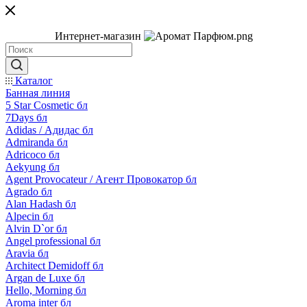
Интернет-магазин
Каталог
Банная линия
5 Star Cosmetic бл
7Days бл
Adidas / Адидас бл
Admiranda бл
Adricoco бл
Aekyung бл
Agent Provocateur / Агент Провокатор бл
Agrado бл
Alan Hadash бл
Alpecin бл
Alvin D`or бл
Angel professional бл
Aravia бл
Architect Demidoff бл
Argan de Luxe бл
Hello, Morning бл
Aroma inter бл