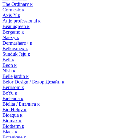
The Ordinary к
Cormesic к
Axis-Y к
Anjo professional к
Beauugreen к
Bergamo к
Naexy к
Dermashare+ к
Belkosmex к
Sunduk Jeju к
Bell к
Beon к
Nish к
Belle jardin к
Belor Design / Белор Дезайн к
Berrisom к
BeYu к
Bielenda к
Bielita / Биэлита к
Bio Helpy к
Bioaqua к
Biomax к
Biotherm к
Black к
Botanique к