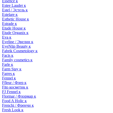
Essence к
Estee Lauder к
Estel / Эстель к
Estelare к
Esthetic House к
Estrade к
Etude House к
Etude Organix к
Eva к
Eveline / Эвелин к
EyeNlip Beauty к
Fabrik Cosmetology к
Facis к
Family cosmetics к
Farle к
Farm Stay к
Farres к
Fennel к
Ffleur / Флер к
Fito косметик к
FJ Fennel к
Flormar / Флормар к
Food A Holic к
Frenchi / Френчи к
Fresh Look к