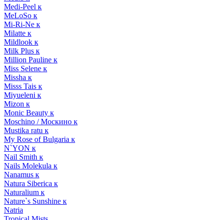
Medi-Peel к
MeLoSo к
Mi-Ri-Ne к
Milatte к
Mildlook к
Milk Plus к
Million Pauline к
Miss Selene к
Missha к
Misss Tais к
Miyueleni к
Mizon к
Monic Beauty к
Moschino / Москино к
Mustika ratu к
My Rose of Bulgaria к
N`YON к
Nail Smith к
Nails Molekula к
Nanamus к
Natura Siberica к
Naturalium к
Nature`s Sunshine к
Natria
Tropical Mists