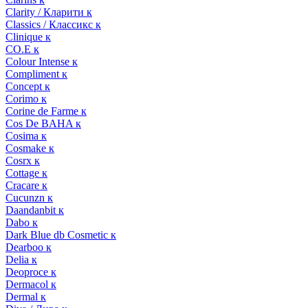
Clarity / Кларити к
Classics / Классикс к
Clinique к
CO.E к
Colour Intense к
Compliment к
Concept к
Corimo к
Corine de Farme к
Cos De BAHA к
Cosima к
Cosmake к
Cosrx к
Cottage к
Cracare к
Cucunzn к
Daandanbit к
Dabo к
Dark Blue db Cosmetic к
Dearboo к
Delia к
Deoproce к
Dermacol к
Dermal к