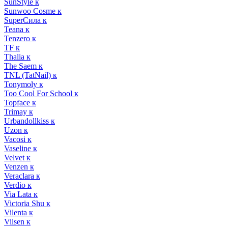
SunStyle к
Sunwoo Cosme к
SuperСила к
Teana к
Tenzero к
TF к
Thalia к
The Saem к
TNL (TatNail) к
Tonymoly к
Too Cool For School к
Topface к
Trimay к
Urbandollkiss к
Uzon к
Vacosi к
Vaseline к
Velvet к
Venzen к
Veraclara к
Verdio к
Via Lata к
Victoria Shu к
Vilenta к
Vilsen к