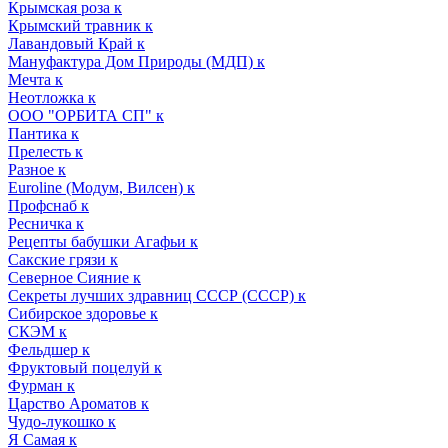
Крымская роза к
Крымский травник к
Лавандовый Край к
Мануфактура Дом Природы (МДП) к
Мечта к
Неотложка к
ООО "ОРБИТА СП" к
Пантика к
Прелесть к
Разное к
Euroline (Модум, Вилсен) к
Профснаб к
Ресничка к
Рецепты бабушки Агафьи к
Сакские грязи к
Северное Сияние к
Секреты лучших здравниц СССР (СССР) к
Сибирское здоровье к
СКЭМ к
Фельдшер к
Фруктовый поцелуй к
Фурман к
Царство Ароматов к
Чудо-лукошко к
Я Самая к