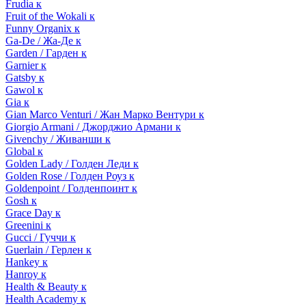
Frudia к
Fruit of the Wokali к
Funny Organix к
Ga-De / Жа-Де к
Garden / Гарден к
Garnier к
Gatsby к
Gawol к
Gia к
Gian Marco Venturi / Жан Марко Вентури к
Giorgio Armani / Джорджио Армани к
Givenchy / Живанши к
Global к
Golden Lady / Голден Леди к
Golden Rose / Голден Роуз к
Goldenpoint / Голденпоинт к
Gosh к
Grace Day к
Greenini к
Gucci / Гуччи к
Guerlain / Герлен к
Hankey к
Hanroy к
Health & Beauty к
Health Academy к