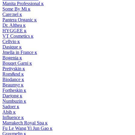
Manita Professional к
Some By Mi к
Care:nel к
Pantera Organic к
Dr. Althea к
HYGGEE к
VT Cosmetics к
Cellvio к
Dasique к
Jmella in France к
Bogenia к
Bouqet Garni к
Prettyskin к
Rom&nd к
Biodance к
Beaumyr к
Fortheskin к
Daejong к
Numbuzin к
Sadoer к
Abib к
Influence к
Marrakech Royal Spa к
Fu Le Wang Yi Jun Gao к
Graymelin к