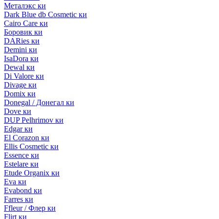
Металэкс ки
Dark Blue db Cosmetic ки
Cairo Care ки
Боровик ки
DARies ки
Demini ки
IsaDora ки
Dewal ки
Di Valore ки
Divage ки
Domix ки
Donegal / Донегал ки
Dove ки
DUP Pelhrimov ки
Edgar ки
El Corazon ки
Ellis Cosmetic ки
Essence ки
Estelare ки
Etude Organix ки
Eva ки
Evabond ки
Farres ки
Ffleur / Флер ки
Flirt ки