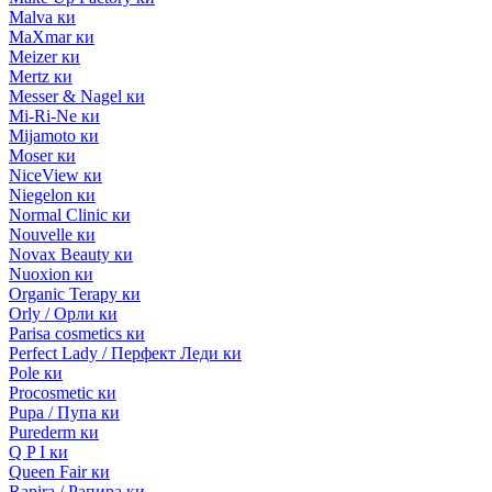
Malva ки
MaXmar ки
Meizer ки
Mertz ки
Messer & Nagel ки
Mi-Ri-Ne ки
Mijamoto ки
Moser ки
NiceView ки
Niegelon ки
Normal Clinic ки
Nouvelle ки
Novax Beauty ки
Nuoxion ки
Organic Terapy ки
Orly / Орли ки
Parisa cosmetics ки
Perfect Lady / Перфект Леди ки
Pole ки
Procosmetic ки
Pupa / Пупа ки
Purederm ки
Q P I ки
Queen Fair ки
Rapira / Рапира ки