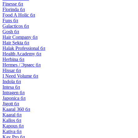
Finesse бл
Florinda бл
Food A Holic бл
Funs бл
Galacticos бл
Gosh бл
Hair Company бл
Hair Sekta бл
Halak Professional бл
Health Academy бл
Herbina бл
Hermes / Эрмес бл
Hissar бл
I Need Volume бл
Indola бл
Intesa бл
Intragen бл
Japonica бл
Jigott бл
Kaaral 360 бл
Kaaral бл
Kallos бл
Kapous бл
Kativa бл
Kay Pro бл