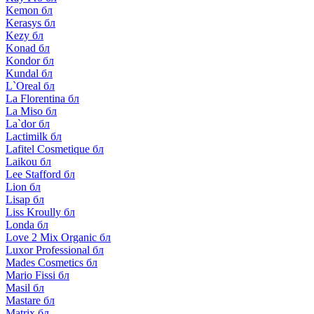
Kemon бл
Kerasys бл
Kezy бл
Konad бл
Kondor бл
Kundal бл
L`Oreal бл
La Florentina бл
La Miso бл
La`dor бл
Lactimilk бл
Lafitel Cosmetique бл
Laikou бл
Lee Stafford бл
Lion бл
Lisap бл
Liss Kroully бл
Londa бл
Love 2 Mix Organic бл
Luxor Professional бл
Mades Cosmetics бл
Mario Fissi бл
Masil бл
Mastare бл
Matrix бл