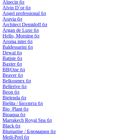
Alpecin бл
Alvin D`or бл
Angel professional бл
Aravia бл
Architect Demidoff бл
Argan de Luxe бл
Hello, Morning бл
Aroma inter бл
Baldessarini бл
Dewal бл
Batiste бл
Baxter бл
BB|One бл
Beaver бл
Belkosmex бл
Bellerive бл
Beon бл
Bielenda бл
Bielita / Биэлита бл
Bio_Plant бл
Bioaqua бл
Marrakech Royal Spa бл
Black бл
Blumarine / Блюмарин бл
Medi-Peel бл