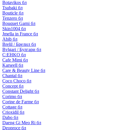
Botavikos бл
Tsubaki бл
Bouticle бл
Tenzero бл
Bouquet Garni бл
Skin1004 бл
Jmella in France бл
Abib бл
Brelil / Брелил бл
Bvlgari / Булгари бл
C:EHKO бл
Cafe Mimi бл
Karseell бл
Care & Beauty Line бл
Chantal бл
Coco Choco бл
Concept бл
Constant Delight бл
Corimo бл
Corine de Farme бл
Cottage бл
Crioxidil бл
Dabo бл
Daeng Gi Meo Ri бл
Deoproce бл