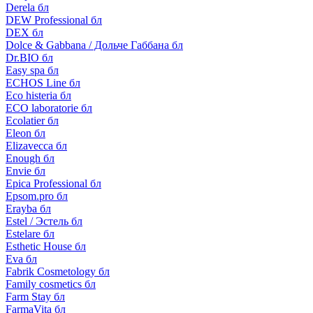
Derela бл
DEW Professional бл
DEX бл
Dolce & Gabbana / Дольче Габбана бл
Dr.BIO бл
Easy spa бл
ECHOS Line бл
Eco histeria бл
ECO laboratorie бл
Ecolatier бл
Eleon бл
Elizavecca бл
Enough бл
Envie бл
Epica Professional бл
Epsom.pro бл
Erayba бл
Estel / Эстель бл
Estelare бл
Esthetic House бл
Eva бл
Fabrik Cosmetology бл
Family cosmetics бл
Farm Stay бл
FarmaVita бл