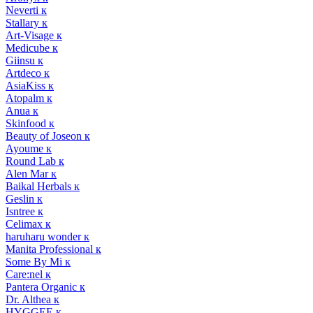
Neverti к
Stallary к
Art-Visage к
Medicube к
Giinsu к
Artdeco к
AsiaKiss к
Atopalm к
Anua к
Skinfood к
Beauty of Joseon к
Ayoume к
Round Lab к
Alen Mar к
Baikal Herbals к
Geslin к
Isntree к
Celimax к
haruharu wonder к
Manita Professional к
Some By Mi к
Care:nel к
Pantera Organic к
Dr. Althea к
HYGGEE к