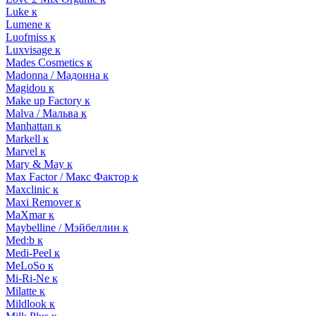
Luke к
Lumene к
Luofmiss к
Luxvisage к
Mades Cosmetics к
Madonna / Мадонна к
Magidou к
Make up Factory к
Malva / Мальва к
Manhattan к
Markell к
Marvel к
Mary & May к
Max Factor / Макс Фактор к
Maxclinic к
Maxi Remover к
MaXmar к
Maybelline / Мэйбеллин к
Med:b к
Medi-Peel к
MeLoSo к
Mi-Ri-Ne к
Milatte к
Mildlook к