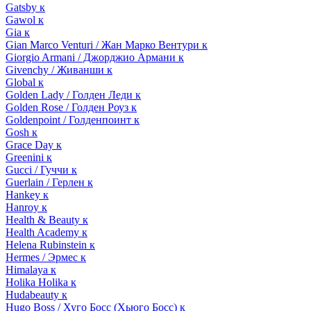
Gatsby к
Gawol к
Gia к
Gian Marco Venturi / Жан Марко Вентури к
Giorgio Armani / Джорджио Армани к
Givenchy / Живанши к
Global к
Golden Lady / Голден Леди к
Golden Rose / Голден Роуз к
Goldenpoint / Голденпоинт к
Gosh к
Grace Day к
Greenini к
Gucci / Гуччи к
Guerlain / Герлен к
Hankey к
Hanroy к
Health & Beauty к
Health Academy к
Helena Rubinstein к
Hermes / Эрмес к
Himalaya к
Holika Holika к
Hudabeauty к
Hugo Boss / Хуго Босс (Хьюго Босс) к