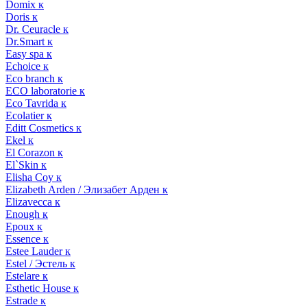
Domix к
Doris к
Dr. Ceuracle к
Dr.Smart к
Easy spa к
Echoice к
Eco branch к
ECO laboratorie к
Eco Tavrida к
Ecolatier к
Editt Cosmetics к
Ekel к
El Corazon к
El`Skin к
Elisha Coy к
Elizabeth Arden / Элизабет Арден к
Elizavecca к
Enough к
Epoux к
Essence к
Estee Lauder к
Estel / Эстель к
Estelare к
Esthetic House к
Estrade к