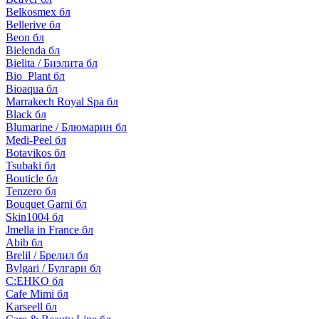
Belkosmex бл
Bellerive бл
Beon бл
Bielenda бл
Bielita / Биэлита бл
Bio_Plant бл
Bioaqua бл
Marrakech Royal Spa бл
Black бл
Blumarine / Блюмарин бл
Medi-Peel бл
Botavikos бл
Tsubaki бл
Bouticle бл
Tenzero бл
Bouquet Garni бл
Skin1004 бл
Jmella in France бл
Abib бл
Brelil / Брелил бл
Bvlgari / Булгари бл
C:EHKO бл
Cafe Mimi бл
Karseell бл