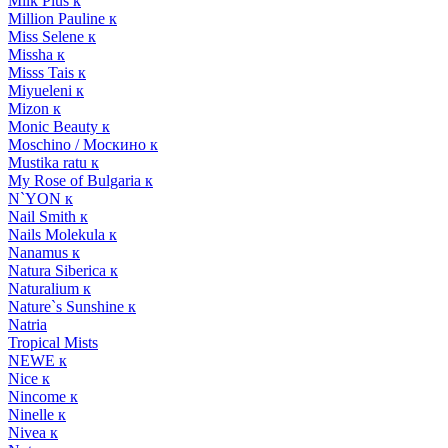
Milk Plus к
Million Pauline к
Miss Selene к
Missha к
Misss Tais к
Miyueleni к
Mizon к
Monic Beauty к
Moschino / Москино к
Mustika ratu к
My Rose of Bulgaria к
N`YON к
Nail Smith к
Nails Molekula к
Nanamus к
Natura Siberica к
Naturalium к
Nature`s Sunshine к
Natria
Tropical Mists
NEWE к
Nice к
Nincome к
Ninelle к
Nivea к