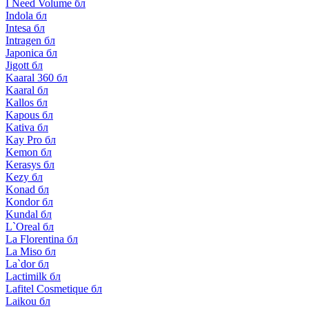
I Need Volume бл
Indola бл
Intesa бл
Intragen бл
Japonica бл
Jigott бл
Kaaral 360 бл
Kaaral бл
Kallos бл
Kapous бл
Kativa бл
Kay Pro бл
Kemon бл
Kerasys бл
Kezy бл
Konad бл
Kondor бл
Kundal бл
L`Oreal бл
La Florentina бл
La Miso бл
La`dor бл
Lactimilk бл
Lafitel Cosmetique бл
Laikou бл