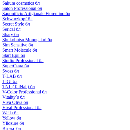
Sakura cosmetics бл
Salon Professional бл
Saponificio Artigianale Fiorentino бл
Schwarzkopf бл
Secret Style бл
Serical бл
Shary бл
Shukobutsu Monogatari бл
Sim Sensitive бл
Smart Molecule бл
Start Epil бл
Studio Professional бл
SuperСила бл
Syoss бл
T-LAB бл
TIGI бл
TNL (TatNail) бл
V-Color Professional бл
Vitality`s бл
Viva Oliva бл
Vival Professional бл
Wella бл
Yellow бл
Yllozure бл
Вiтэкс бл