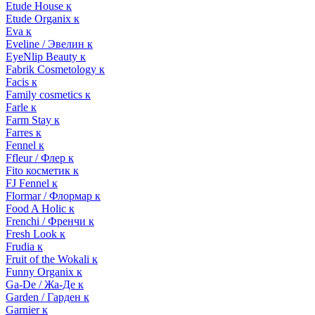
Etude House к
Etude Organix к
Eva к
Eveline / Эвелин к
EyeNlip Beauty к
Fabrik Cosmetology к
Facis к
Family cosmetics к
Farle к
Farm Stay к
Farres к
Fennel к
Ffleur / Флер к
Fito косметик к
FJ Fennel к
Flormar / Флормар к
Food A Holic к
Frenchi / Френчи к
Fresh Look к
Frudia к
Fruit of the Wokali к
Funny Organix к
Ga-De / Жа-Де к
Garden / Гарден к
Garnier к