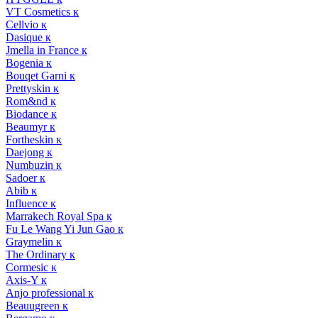
VT Cosmetics к
Cellvio к
Dasique к
Jmella in France к
Bogenia к
Bouqet Garni к
Prettyskin к
Rom&nd к
Biodance к
Beaumyr к
Fortheskin к
Daejong к
Numbuzin к
Sadoer к
Abib к
Influence к
Marrakech Royal Spa к
Fu Le Wang Yi Jun Gao к
Graymelin к
The Ordinary к
Cormesic к
Axis-Y к
Anjo professional к
Beauugreen к