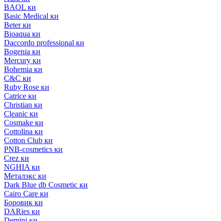
BAOL ки
Basic Medical ки
Beter ки
Bioaqua ки
Daccordo professional ки
Bogenia ки
Mercury ки
Bohemia ки
C&C ки
Ruby Rose ки
Catrice ки
Christian ки
Cleanic ки
Cosmake ки
Cottolina ки
Cotton Club ки
PNB-cosmetics ки
Crez ки
NGHIA ки
Металэкс ки
Dark Blue db Cosmetic ки
Cairo Care ки
Боровик ки
DARies ки
Demini ки