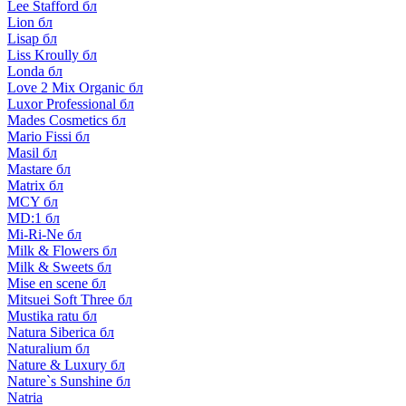
Lee Stafford бл
Lion бл
Lisap бл
Liss Kroully бл
Londa бл
Love 2 Mix Organic бл
Luxor Professional бл
Mades Cosmetics бл
Mario Fissi бл
Masil бл
Mastare бл
Matrix бл
MCY бл
MD:1 бл
Mi-Ri-Ne бл
Milk & Flowers бл
Milk & Sweets бл
Mise en scene бл
Mitsuei Soft Three бл
Mustika ratu бл
Natura Siberica бл
Naturalium бл
Nature & Luxury бл
Nature`s Sunshine бл
Natria