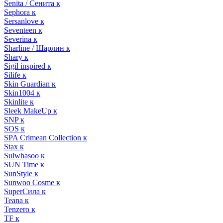
Senita / Сенита к
Sephora к
Sersanlove к
Seventeen к
Severina к
Sharline / Шарлин к
Shary к
Sigil inspired к
Silife к
Skin Guardian к
Skin1004 к
Skinlite к
Sleek MakeUp к
SNP к
SOS к
SPA Crimean Collection к
Stax к
Sulwhasoo к
SUN Time к
SunStyle к
Sunwoo Cosme к
SuperСила к
Teana к
Tenzero к
TF к