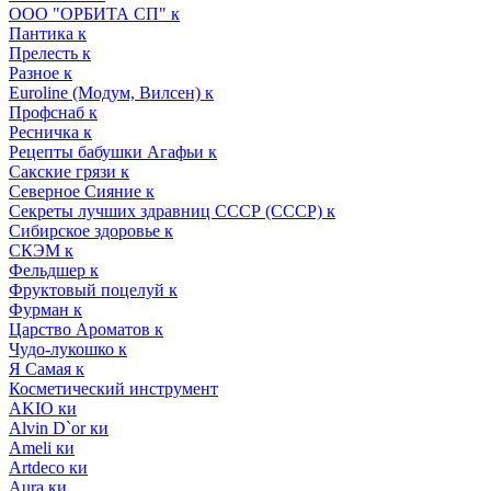
ООО "ОРБИТА СП" к
Пантика к
Прелесть к
Разное к
Euroline (Модум, Вилсен) к
Профснаб к
Ресничка к
Рецепты бабушки Агафьи к
Сакские грязи к
Северное Сияние к
Секреты лучших здравниц СССР (СССР) к
Сибирское здоровье к
СКЭМ к
Фельдшер к
Фруктовый поцелуй к
Фурман к
Царство Ароматов к
Чудо-лукошко к
Я Самая к
Косметический инструмент
AKIO ки
Alvin D`or ки
Ameli ки
Artdeco ки
Aura ки