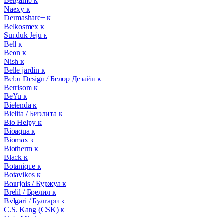
Bergamo к
Naexy к
Dermashare+ к
Belkosmex к
Sunduk Jeju к
Bell к
Beon к
Nish к
Belle jardin к
Belor Design / Белор Дезайн к
Berrisom к
BeYu к
Bielenda к
Bielita / Биэлита к
Bio Helpy к
Bioaqua к
Biomax к
Biotherm к
Black к
Botanique к
Botavikos к
Bourjois / Буржуа к
Brelil / Брелил к
Bvlgari / Булгари к
C.S. Kang (CSK) к