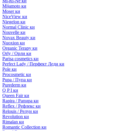
Mi-Ri-Ne ки
Mijamoto ки
Moser ки
NiceView ки
Niegelon ки
Normal Clinic ки
Nouvelle ки
Novax Beauty ки
Nuoxion ки
Organic Terapy ки
Orly / Орли ки
Parisa cosmetics ки
Perfect Lady / Перфект Леди ки
Pole ки
Procosmetic ки
Pupa / Пупа ки
Purederm ки
Q P I ки
Queen Fair ки
Rapira / Рапира ки
Reflex / Рефлекс ки
Relouis / Релуи ки
Revolution ки
Rimalan ки
Romantic Collection ки