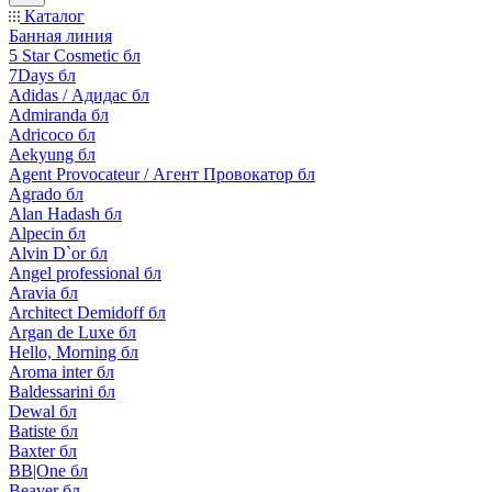
Каталог
Банная линия
5 Star Cosmetic бл
7Days бл
Adidas / Адидас бл
Admiranda бл
Adricoco бл
Aekyung бл
Agent Provocateur / Агент Провокатор бл
Agrado бл
Alan Hadash бл
Alpecin бл
Alvin D`or бл
Angel professional бл
Aravia бл
Architect Demidoff бл
Argan de Luxe бл
Hello, Morning бл
Aroma inter бл
Baldessarini бл
Dewal бл
Batiste бл
Baxter бл
BB|One бл
Beaver бл