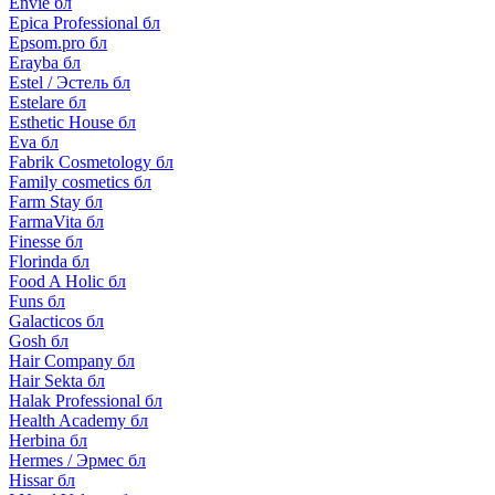
Envie бл
Epica Professional бл
Epsom.pro бл
Erayba бл
Estel / Эстель бл
Estelare бл
Esthetic House бл
Eva бл
Fabrik Cosmetology бл
Family cosmetics бл
Farm Stay бл
FarmaVita бл
Finesse бл
Florinda бл
Food A Holic бл
Funs бл
Galacticos бл
Gosh бл
Hair Company бл
Hair Sekta бл
Halak Professional бл
Health Academy бл
Herbina бл
Hermes / Эрмес бл
Hissar бл