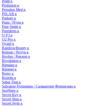
Point к
Profusion к
Prosalon Med к
PSLAB к
Pudaier к
Pupa / Пупа к
Pure Smile к
Purederm к
Q P I к
Q2 Pro к
Qyanf к
RainbowBeauty к
Relouis / Релуи к
Revlon / Ревлон к
Revolution к
Rimalan к
Rimmel к
Rorec к
Rozetta к
Sabai Thai к
Salvatore Ferragamo / Сальваторе Феррагамо к
SeaNtree к
Secret Key к
Secret Skin к
Secret Style к