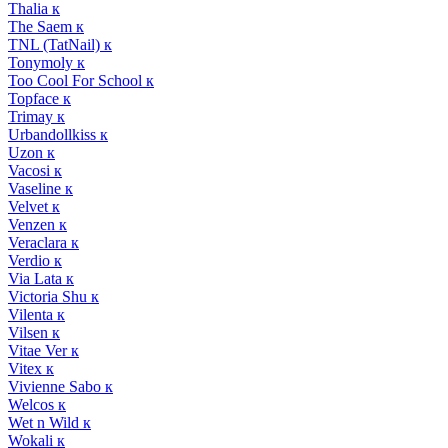
Thalia к
The Saem к
TNL (TatNail) к
Tonymoly к
Too Cool For School к
Topface к
Trimay к
Urbandollkiss к
Uzon к
Vacosi к
Vaseline к
Velvet к
Venzen к
Veraclara к
Verdio к
Via Lata к
Victoria Shu к
Vilenta к
Vilsen к
Vitae Ver к
Vitex к
Vivienne Sabo к
Welcos к
Wet n Wild к
Wokali к