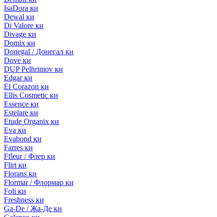
IsaDora ки
Dewal ки
Di Valore ки
Divage ки
Domix ки
Donegal / Донегал ки
Dove ки
DUP Pelhrimov ки
Edgar ки
El Corazon ки
Ellis Cosmetic ки
Essence ки
Estelare ки
Etude Organix ки
Eva ки
Evabond ки
Farres ки
Ffleur / Флер ки
Flirt ки
Florans ки
Flormar / Флормар ки
Foli ки
Freshness ки
Ga-De / Жа-Де ки