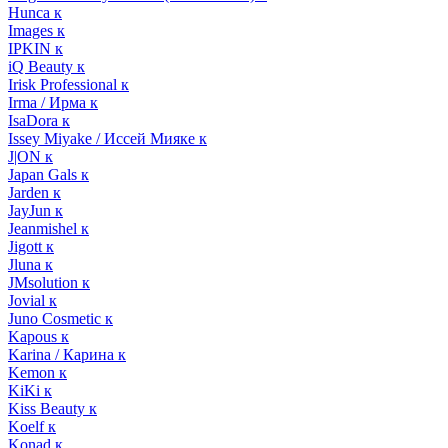
Hunca к
Images к
IPKIN к
iQ Beauty к
Irisk Professional к
Irma / Ирма к
IsaDora к
Issey Miyake / Иссей Мияке к
J|ON к
Japan Gals к
Jarden к
JayJun к
Jeanmishel к
Jigott к
Jluna к
JMsolution к
Jovial к
Juno Cosmetic к
Kapous к
Karina / Карина к
Kemon к
KiKi к
Kiss Beauty к
Koelf к
Konad к