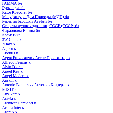
ГАММА бл
Гурмандиз бл
Кафе Красоты бл
Мануфактура Дом Природы (МДП) бл
Рецепты бабушки Агафьи бл
Секреты лучших здравниц СССР (СССР) бл
Фараоновы Ванны бл
Косметика
3W Clinic к
7Days к
A`pieu к
AboutU к
Agent Provocateur / Агент Провокатор к
Alfredo Feemas к
Alvin D`or к
Angel Key к
Angel Modern к
Anskin к
Antonio Banderas / Антонио Бандерас к
MIXIT к
Any Vera к
Aravia к
Architect Demidoff к
Aroma inter к
Aronyx к