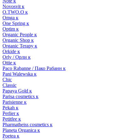
Note к
Novosvit к
O.TWO.O к
Omga к
One Spring к
Optim к
Organic People к
Organic Shop к
Organic Terapy к
Orkide к
Orly / Орли к
Ottie к
Paco Rabanne / Пако Рабанн к
Pani Walewska к
Chic
Classic
Papaya Gold к
Parisa cosmetics к
Parisienne к
Pekah к
Perlier к
Petitfee к
Pharmatheiss cosmetics к
Planeta Organica к
Poetea к