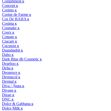
Compliment к
Concept к
Corimo к
Corine de Farme к
Cos De BAHA к
Cosima к
Cosmake к
Cosrx к
Cottage к
Cracare к
Cucunzn к
Daandanbit к
Dabo к
Dark Blue db Cosmetic к
Dearboo к
Delia к
Deoproce к
Dermacol к
Dermal к
Diva / Дива к
Divage к
Dizao к
DNC к
Dolce & Gabbana к
Dolce Milk к