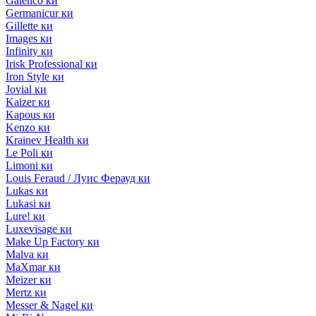
Galenco ки
Germanicur ки
Gillette ки
Images ки
Infinity ки
Irisk Professional ки
Iron Style ки
Jovial ки
Kaizer ки
Kapous ки
Kenzo ки
Krainev Health ки
Le Poli ки
Limoni ки
Louis Feraud / Луис Ферауд ки
Lukas ки
Lukasi ки
Lure! ки
Luxevisage ки
Make Up Factory ки
Malva ки
MaXmar ки
Meizer ки
Mertz ки
Messer & Nagel ки