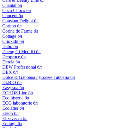
Care & Beauty Line бл
Chantal бл
Coco Choco бл
Concept бл
Constant Delight бл
Corimo бл
Corine de Farme бл
Cottage бл
Crioxidil бл
Dabo бл
Daeng Gi Meo Ri бл
Deoproce бл
Derela бл
DEW Professional бл
DEX бл
Dolce & Gabbana / Дольче Габбана бл
Dr.BIO бл
Easy spa бл
ECHOS Line бл
Eco histeria бл
ECO laboratorie бл
Ecolatier бл
Eleon бл
Elizavecca бл
Enough бл