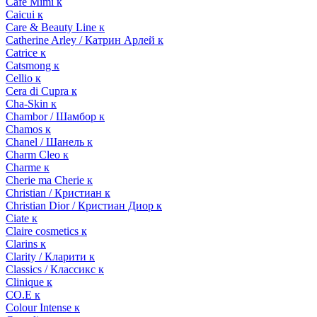
Cafe Mimi к
Caicui к
Care & Beauty Line к
Catherine Arley / Катрин Арлей к
Catrice к
Catsmong к
Cellio к
Cera di Cupra к
Cha-Skin к
Chambor / Шамбор к
Chamos к
Chanel / Шанель к
Charm Cleo к
Charme к
Cherie ma Cherie к
Christian / Кристиан к
Christian Dior / Кристиан Диор к
Ciate к
Claire cosmetics к
Clarins к
Clarity / Кларити к
Classics / Классикс к
Clinique к
CO.E к
Colour Intense к