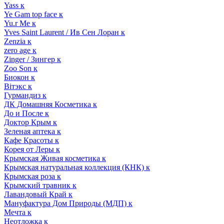
Yass к
Ye Gam top face к
Yu.r Me к
Yves Saint Laurent / Ив Сен Лоран к
Zenzia к
zero age к
Zinger / Зингер к
Zoo Son к
Биокон к
Вiтэкс к
Гурмандиз к
ДК Домашняя Косметика к
До и После к
Доктор Крым к
Зеленая аптека к
Кафе Красоты к
Корея от Леры к
Крымская Живая косметика к
Крымская натуральная коллекция (КНК) к
Крымская роза к
Крымский травник к
Лавандовый Край к
Мануфактура Дом Природы (МДП) к
Мечта к
Неотложка к