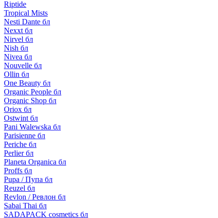
Riptide
Tropical Mists
Nesti Dante бл
Nexxt бл
Nirvel бл
Nish бл
Nivea бл
Nouvelle бл
Ollin бл
One Beauty бл
Organic People бл
Organic Shop бл
Oriox бл
Ostwint бл
Pani Walewska бл
Parisienne бл
Periche бл
Perlier бл
Planeta Organica бл
Proffs бл
Pupa / Пупа бл
Reuzel бл
Revlon / Ревлон бл
Sabai Thai бл
SADAPACK cosmetics бл