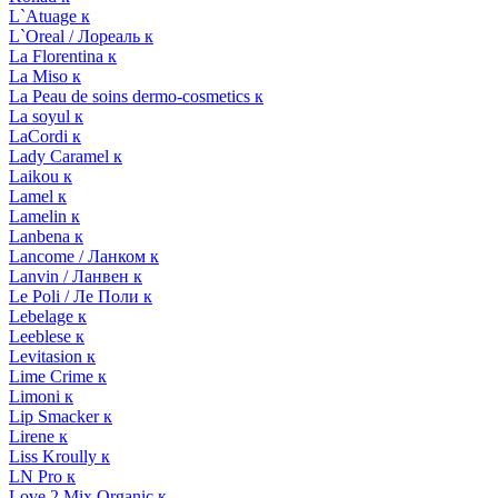
L`Atuage к
L`Oreal / Лореаль к
La Florentina к
La Miso к
La Peau de soins dermo-cosmetics к
La soyul к
LaCordi к
Lady Caramel к
Laikou к
Lamel к
Lamelin к
Lanbena к
Lancome / Ланком к
Lanvin / Ланвен к
Le Poli / Ле Поли к
Lebelage к
Leeblese к
Levitasion к
Lime Crime к
Limoni к
Lip Smacker к
Lirene к
Liss Kroully к
LN Pro к
Love 2 Mix Organic к