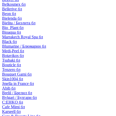
Belkosmex бл
Bellerive бл
Beon бл
Bielenda бл
Bielita / Биэлита бл
Bio_Plant бл
Bioaqua бл
Marrakech Royal Spa бл
Black бл
Blumarine / Блюмарин бл
Medi-Peel бл
Botavikos бл
Tsubaki бл
Bouticle бл
Tenzero бл
Bouquet Garni бл
Skin1004 бл
Jmella in France бл
Abib бл
Brelil / Брелил бл
Bvlgari / Булгари бл
C:EHKO бл
Cafe Mimi бл
Karseell бл