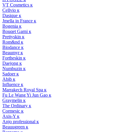
VT Cosmetics к
Cellvio к
Dasique к
Jmella in France к
Bogenia к
Bouqet Garni к
Prettyskin к
Rom&nd к
Biodance к
Beaumyr к
Fortheskin к
Daejong к
Numbuzin к
Sadoer к
Abib к
Influence к
Marrakech Royal Spa к
Fu Le Wang Yi Jun Gao к
Graymelin к
The Ordinary к
Cormesic к
Axis-Y к
Anjo professional к
Beauugreen к