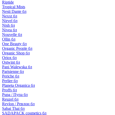
Riptide
Tropical Mists
Nesti Dante бл
Nexxt бл
Nirvel бл
Nish бл
Nivea бл
Nouvelle бл
Ollin бл
One Beauty бл
Organic People бл
Organic Shop бл
Oriox бл
Ostwint бл
Pani Walewska бл
Parisienne бл
Periche бл
Perlier бл
Planeta Organica бл
Proffs бл
Pupa / Пупа бл
Reuzel бл
Revlon / Ревлон бл
Sabai Thai бл
SADAPACK cosmetics бл