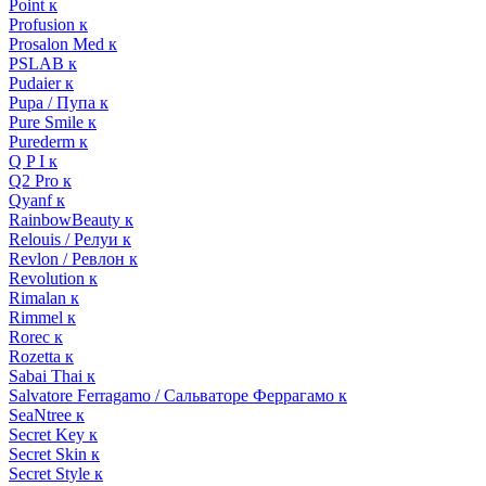
Point к
Profusion к
Prosalon Med к
PSLAB к
Pudaier к
Pupa / Пупа к
Pure Smile к
Purederm к
Q P I к
Q2 Pro к
Qyanf к
RainbowBeauty к
Relouis / Релуи к
Revlon / Ревлон к
Revolution к
Rimalan к
Rimmel к
Rorec к
Rozetta к
Sabai Thai к
Salvatore Ferragamo / Сальваторе Феррагамо к
SeaNtree к
Secret Key к
Secret Skin к
Secret Style к