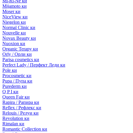
Mi-Ri-Ne ки
Mijamoto ки
Moser ки
NiceView ки
Niegelon ки
Normal Clinic ки
Nouvelle ки
Novax Beauty ки
Nuoxion ки
Organic Terapy ки
Orly / Орли ки
Parisa cosmetics ки
Perfect Lady / Перфект Леди ки
Pole ки
Procosmetic ки
Pupa / Пупа ки
Purederm ки
Q P I ки
Queen Fair ки
Rapira / Рапира ки
Reflex / Рефлекс ки
Relouis / Релуи ки
Revolution ки
Rimalan ки
Romantic Collection ки