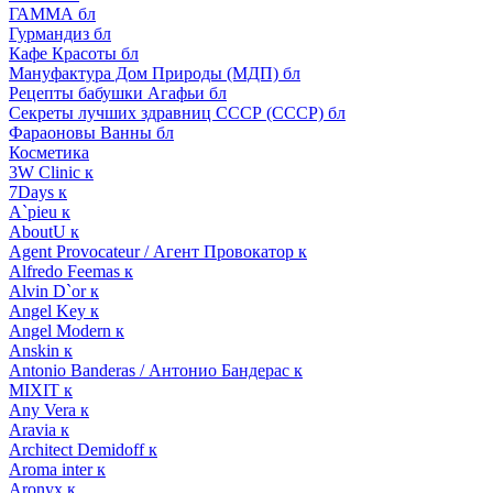
ГАММА бл
Гурмандиз бл
Кафе Красоты бл
Мануфактура Дом Природы (МДП) бл
Рецепты бабушки Агафьи бл
Секреты лучших здравниц СССР (СССР) бл
Фараоновы Ванны бл
Косметика
3W Clinic к
7Days к
A`pieu к
AboutU к
Agent Provocateur / Агент Провокатор к
Alfredo Feemas к
Alvin D`or к
Angel Key к
Angel Modern к
Anskin к
Antonio Banderas / Антонио Бандерас к
MIXIT к
Any Vera к
Aravia к
Architect Demidoff к
Aroma inter к
Aronyx к