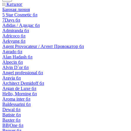
Каталог
Банная линия
5 Star Cosmetic бл
7Days бл
Adidas / Адидас бл
Admiranda бл
Adricoco бл
Aekyung бл
Agent Provocateur / Агент Провокатор бл
Agrado бл
Alan Hadash бл
Alpecin бл
Alvin D`or бл
Angel professional бл
Aravia бл
Architect Demidoff бл
Argan de Luxe бл
Hello, Morning бл
Aroma inter бл
Baldessarini бл
Dewal бл
Batiste бл
Baxter бл
BB|One бл
Beaver бл