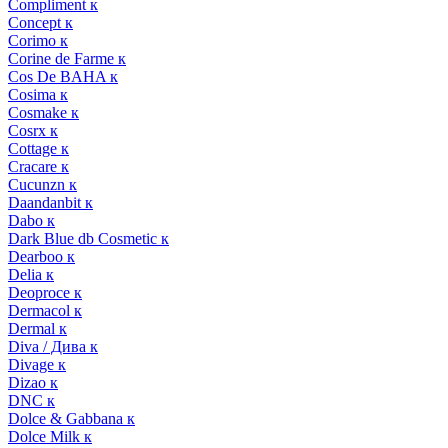
Compliment к
Concept к
Corimo к
Corine de Farme к
Cos De BAHA к
Cosima к
Cosmake к
Cosrx к
Cottage к
Cracare к
Cucunzn к
Daandanbit к
Dabo к
Dark Blue db Cosmetic к
Dearboo к
Delia к
Deoproce к
Dermacol к
Dermal к
Diva / Дива к
Divage к
Dizao к
DNC к
Dolce & Gabbana к
Dolce Milk к