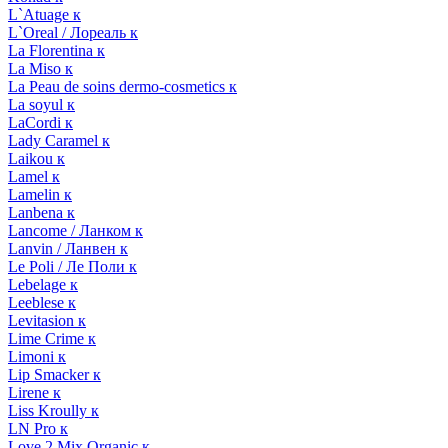
L`Atuage к
L`Oreal / Лореаль к
La Florentina к
La Miso к
La Peau de soins dermo-cosmetics к
La soyul к
LaCordi к
Lady Caramel к
Laikou к
Lamel к
Lamelin к
Lanbena к
Lancome / Ланком к
Lanvin / Ланвен к
Le Poli / Ле Поли к
Lebelage к
Leeblese к
Levitasion к
Lime Crime к
Limoni к
Lip Smacker к
Lirene к
Liss Kroully к
LN Pro к
Love 2 Mix Organic к