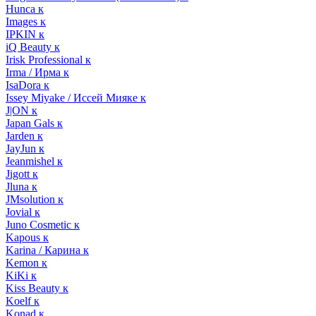
Hunca к
Images к
IPKIN к
iQ Beauty к
Irisk Professional к
Irma / Ирма к
IsaDora к
Issey Miyake / Иссей Мияке к
J|ON к
Japan Gals к
Jarden к
JayJun к
Jeanmishel к
Jigott к
Jluna к
JMsolution к
Jovial к
Juno Cosmetic к
Kapous к
Karina / Карина к
Kemon к
KiKi к
Kiss Beauty к
Koelf к
Konad к