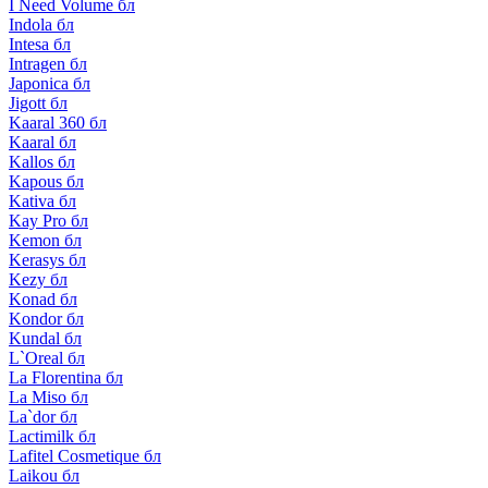
I Need Volume бл
Indola бл
Intesa бл
Intragen бл
Japonica бл
Jigott бл
Kaaral 360 бл
Kaaral бл
Kallos бл
Kapous бл
Kativa бл
Kay Pro бл
Kemon бл
Kerasys бл
Kezy бл
Konad бл
Kondor бл
Kundal бл
L`Oreal бл
La Florentina бл
La Miso бл
La`dor бл
Lactimilk бл
Lafitel Cosmetique бл
Laikou бл