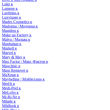
Luke к
Lumene к
Luofmiss к
Luxvisage к
Mades Cosmetics к
Madonna / Мадонна к
Magidou к
Make up Factory к
Malva / Мальва к
Manhattan к
Markell к
Marvel к
Mary & May к
Max Factor / Макс Фактор к
Maxclinic к
Maxi Remover к
MaXmar к
Maybelline / Мэйбеллин к
Med:b к
Medi-Peel к
MeLoSo к
Mi-Ri-Ne к
Milatte к
Mildlook к