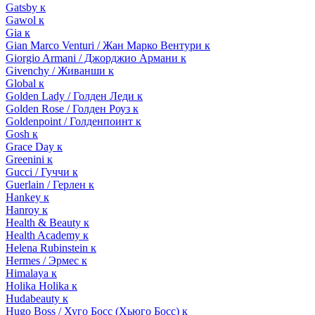
Gatsby к
Gawol к
Gia к
Gian Marco Venturi / Жан Марко Вентури к
Giorgio Armani / Джорджио Армани к
Givenchy / Живанши к
Global к
Golden Lady / Голден Леди к
Golden Rose / Голден Роуз к
Goldenpoint / Голденпоинт к
Gosh к
Grace Day к
Greenini к
Gucci / Гуччи к
Guerlain / Герлен к
Hankey к
Hanroy к
Health & Beauty к
Health Academy к
Helena Rubinstein к
Hermes / Эрмес к
Himalaya к
Holika Holika к
Hudabeauty к
Hugo Boss / Хуго Босс (Хьюго Босс) к