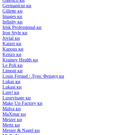
Galenco ки
Germanicur ки
Gillette ки
Images ки
Infinity ки
Irisk Professional ки
Iron Style ки
Jovial ки
Kaizer ки
Kapous ки
Kenzo ки
Krainev Health ки
Le Poli ки
Limoni ки
Louis Feraud / Луис Ферауд ки
Lukas ки
Lukasi ки
Lure! ки
Luxevisage ки
Make Up Factory ки
Malva ки
MaXmar ки
Meizer ки
Mertz ки
Messer & Nagel ки