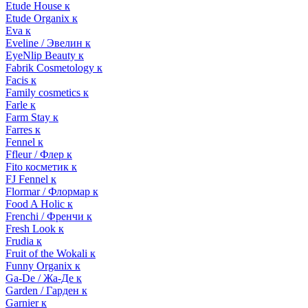
Etude House к
Etude Organix к
Eva к
Eveline / Эвелин к
EyeNlip Beauty к
Fabrik Cosmetology к
Facis к
Family cosmetics к
Farle к
Farm Stay к
Farres к
Fennel к
Ffleur / Флер к
Fito косметик к
FJ Fennel к
Flormar / Флормар к
Food A Holic к
Frenchi / Френчи к
Fresh Look к
Frudia к
Fruit of the Wokali к
Funny Organix к
Ga-De / Жа-Де к
Garden / Гарден к
Garnier к