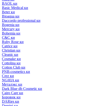
BAOL ки
Basic Medical ки
Beter ки
Bioaqua ки
Daccordo professional ки
Bogenia ки
Mercury ки
Bohemia ки
C&C ки
Ruby Rose ки
Catrice ки
Christian ки
Cleanic ки
Cosmake ки
Cottolina ки
Cotton Club ки
PNB-cosmetics ки
Crez ки
NGHIA ки
Металэкс ки
Dark Blue db Cosmetic ки
Cairo Care ки
Боровик ки
DARies ки
Demini ки