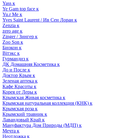
Yass к
Ye Gam top face к
Yu.r Me к
Yves Saint Laurent / Ив Сен Лоран к
Zenzia к
zero age к
Zinger / Зингер к
Zoo Son к
Биокон к
Вiтэкс к
Гурмандиз к
ДК Домашняя Косметика к
До и После к
Доктор Крым к
Зеленая аптека к
Кафе Красоты к
Корея от Леры к
Крымская Живая косметика к
Крымская натуральная коллекция (КНК) к
Крымская роза к
Крымский травник к
Лавандовый Край к
Мануфактура Дом Природы (МДП) к
Мечта к
Неотложка к