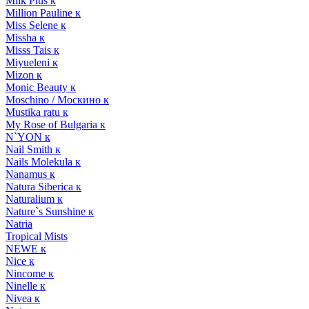
Milk Plus к
Million Pauline к
Miss Selene к
Missha к
Misss Tais к
Miyueleni к
Mizon к
Monic Beauty к
Moschino / Москино к
Mustika ratu к
My Rose of Bulgaria к
N`YON к
Nail Smith к
Nails Molekula к
Nanamus к
Natura Siberica к
Naturalium к
Nature`s Sunshine к
Natria
Tropical Mists
NEWE к
Nice к
Nincome к
Ninelle к
Nivea к