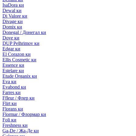
IsaDora ки
Dewal ки
Di Valore ки
Divage ки
Domix ки
Donegal / Донегал ки
Dove ки
DUP Pelhrimov ки
Edgar ки
El Corazon ки
Ellis Cosmetic ки
Essence ки
Estelare ки
Etude Organix ки
Eva ки
Evabond ки
Farres ки
Ffleur / Флер ки
Flirt ки
Florans ки
Flormar / Флормар ки
Foli ки
Freshness ки
Ga-De / Жа-Де ки