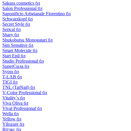
Sakura cosmetics бл
Salon Professional бл
Saponificio Artigianale Fiorentino бл
Schwarzkopf бл
Secret Style бл
Serical бл
Shary бл
Shukobutsu Monogatari бл
Sim Sensitive бл
Smart Molecule бл
Start Epil бл
Studio Professional бл
SuperСила бл
Syoss бл
T-LAB бл
TIGI бл
TNL (TatNail) бл
V-Color Professional бл
Vitality`s бл
Viva Oliva бл
Vival Professional бл
Wella бл
Yellow бл
Yllozure бл
Вiтэкс бл