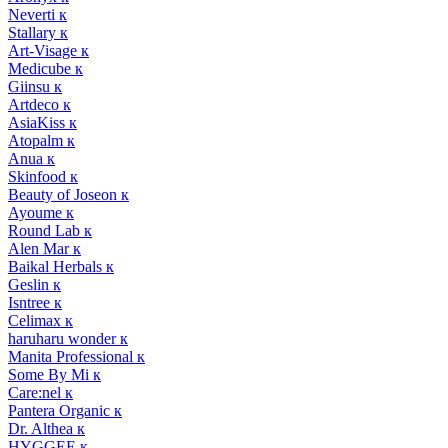
Neverti к
Stallary к
Art-Visage к
Medicube к
Giinsu к
Artdeco к
AsiaKiss к
Atopalm к
Anua к
Skinfood к
Beauty of Joseon к
Ayoume к
Round Lab к
Alen Mar к
Baikal Herbals к
Geslin к
Isntree к
Celimax к
haruharu wonder к
Manita Professional к
Some By Mi к
Care:nel к
Pantera Organic к
Dr. Althea к
HYGGEE к