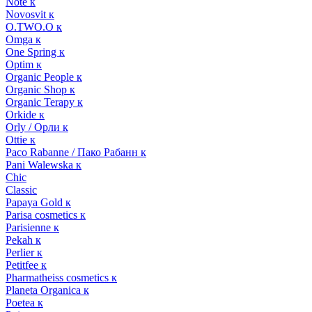
Note к
Novosvit к
O.TWO.O к
Omga к
One Spring к
Optim к
Organic People к
Organic Shop к
Organic Terapy к
Orkide к
Orly / Орли к
Ottie к
Paco Rabanne / Пако Рабанн к
Pani Walewska к
Chic
Classic
Papaya Gold к
Parisa cosmetics к
Parisienne к
Pekah к
Perlier к
Petitfee к
Pharmatheiss cosmetics к
Planeta Organica к
Poetea к