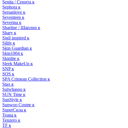
Senita / Сенита к
Sephora к
Sersanlove к
Seventeen к
Severina к
Sharline / Шарлин к
Shary к
Sigil inspired к
Silife к
Skin Guardian к
Skin1004 к
Skinlite к
Sleek MakeUp к
SNP к
SOS к
SPA Crimean Collection к
Stax к
Sulwhasoo к
SUN Time к
SunStyle к
Sunwoo Cosme к
SuperСила к
Teana к
Tenzero к
TF к