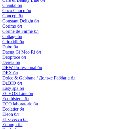
Care & Beauty Line бл
Chantal бл
Coco Choco бл
Concept бл
Constant Delight бл
Corimo бл
Corine de Farme бл
Cottage бл
Crioxidil бл
Dabo бл
Daeng Gi Meo Ri бл
Deoproce бл
Derela бл
DEW Professional бл
DEX бл
Dolce & Gabbana / Дольче Габбана бл
Dr.BIO бл
Easy spa бл
ECHOS Line бл
Eco histeria бл
ECO laboratorie бл
Ecolatier бл
Eleon бл
Elizavecca бл
Enough бл