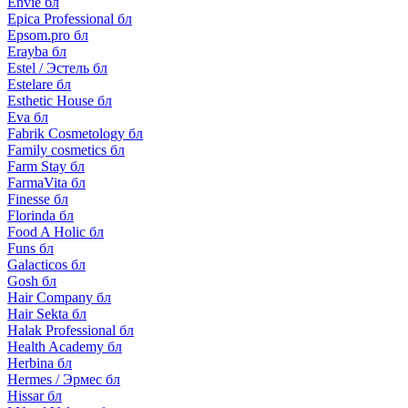
Envie бл
Epica Professional бл
Epsom.pro бл
Erayba бл
Estel / Эстель бл
Estelare бл
Esthetic House бл
Eva бл
Fabrik Cosmetology бл
Family cosmetics бл
Farm Stay бл
FarmaVita бл
Finesse бл
Florinda бл
Food A Holic бл
Funs бл
Galacticos бл
Gosh бл
Hair Company бл
Hair Sekta бл
Halak Professional бл
Health Academy бл
Herbina бл
Hermes / Эрмес бл
Hissar бл