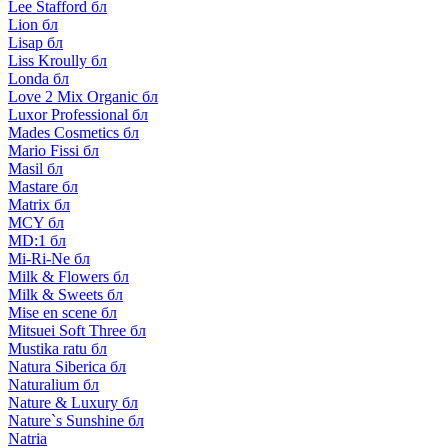
Lee Stafford бл
Lion бл
Lisap бл
Liss Kroully бл
Londa бл
Love 2 Mix Organic бл
Luxor Professional бл
Mades Cosmetics бл
Mario Fissi бл
Masil бл
Mastare бл
Matrix бл
MCY бл
MD:1 бл
Mi-Ri-Ne бл
Milk & Flowers бл
Milk & Sweets бл
Mise en scene бл
Mitsuei Soft Three бл
Mustika ratu бл
Natura Siberica бл
Naturalium бл
Nature & Luxury бл
Nature`s Sunshine бл
Natria