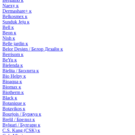
Bergamo к
Naexy к
Dermashare+ к
Belkosmex к
Sunduk Jeju к
Bell к
Beon к
Nish к
Belle jardin к
Belor Design / Белор Дезайн к
Berrisom к
BeYu к
Bielenda к
Bielita / Биэлита к
Bio Helpy к
Bioaqua к
Biomax к
Biotherm к
Black к
Botanique к
Botavikos к
Bourjois / Буржуа к
Brelil / Брелил к
Bvlgari / Булгари к
C.S. Kang (CSK) к