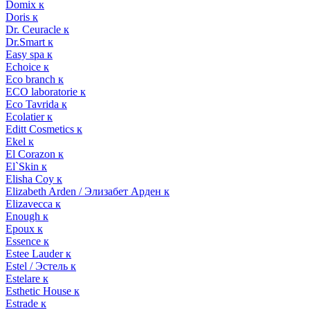
Domix к
Doris к
Dr. Ceuracle к
Dr.Smart к
Easy spa к
Echoice к
Eco branch к
ECO laboratorie к
Eco Tavrida к
Ecolatier к
Editt Cosmetics к
Ekel к
El Corazon к
El`Skin к
Elisha Coy к
Elizabeth Arden / Элизабет Арден к
Elizavecca к
Enough к
Epoux к
Essence к
Estee Lauder к
Estel / Эстель к
Estelare к
Esthetic House к
Estrade к