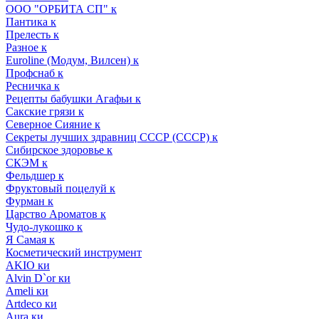
ООО "ОРБИТА СП" к
Пантика к
Прелесть к
Разное к
Euroline (Модум, Вилсен) к
Профснаб к
Ресничка к
Рецепты бабушки Агафьи к
Сакские грязи к
Северное Сияние к
Секреты лучших здравниц СССР (СССР) к
Сибирское здоровье к
СКЭМ к
Фельдшер к
Фруктовый поцелуй к
Фурман к
Царство Ароматов к
Чудо-лукошко к
Я Самая к
Косметический инструмент
AKIO ки
Alvin D`or ки
Ameli ки
Artdeco ки
Aura ки