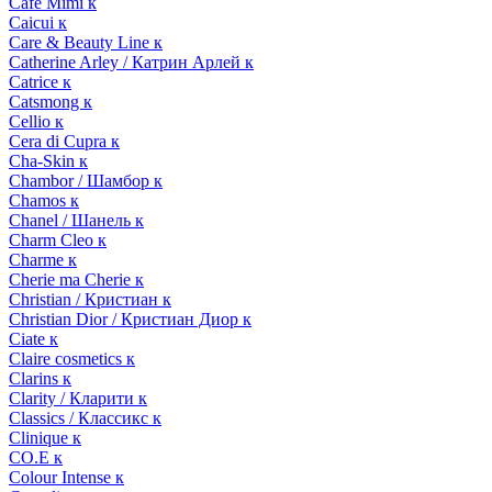
Cafe Mimi к
Caicui к
Care & Beauty Line к
Catherine Arley / Катрин Арлей к
Catrice к
Catsmong к
Cellio к
Cera di Cupra к
Cha-Skin к
Chambor / Шамбор к
Chamos к
Chanel / Шанель к
Charm Cleo к
Charme к
Cherie ma Cherie к
Christian / Кристиан к
Christian Dior / Кристиан Диор к
Ciate к
Claire cosmetics к
Clarins к
Clarity / Кларити к
Classics / Классикс к
Clinique к
CO.E к
Colour Intense к