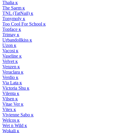
Thalia к
The Saem к
TNL (TatNail) к
Tonymoly к
Too Cool For School к
Topface к
Trimay к
Urbandollkiss к
Uzon к
Vacosi к
Vaseline к
Velvet к
Venzen к
Veraclara к
Verdio к
Via Lata к
Victoria Shu к
Vilenta к
Vilsen к
Vitae Ver к
Vitex к
Vivienne Sabo к
Welcos к
Wet n Wild к
Wokali к