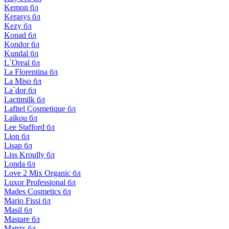
Kemon бл
Kerasys бл
Kezy бл
Konad бл
Kondor бл
Kundal бл
L`Oreal бл
La Florentina бл
La Miso бл
La`dor бл
Lactimilk бл
Lafitel Cosmetique бл
Laikou бл
Lee Stafford бл
Lion бл
Lisap бл
Liss Kroully бл
Londa бл
Love 2 Mix Organic бл
Luxor Professional бл
Mades Cosmetics бл
Mario Fissi бл
Masil бл
Mastare бл
Matrix бл