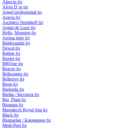
Alpecin бл
Alvin D`or бл
Angel professional бл
Aravia бл
Architect Demidoff бл
Argan de Luxe бл
Hello, Morning бл
Aroma inter бл
Baldessarini бл
Dewal бл
Batiste бл
Baxter бл
BB|One бл
Beaver бл
Belkosmex бл
Bellerive бл
Beon бл
Bielenda бл
Bielita / Биэлита бл
Bio_Plant бл
Bioaqua бл
Marrakech Royal Spa бл
Black бл
Blumarine / Блюмарин бл
Medi-Peel бл