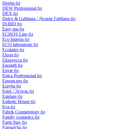
Derela бл
DEW Professional бл
DEX бл
Dolce & Gabbana / Дольче Габбана бл
Dr.BIO бл
Easy spa бл
ECHOS Line бл
Eco histeria бл
ECO laboratorie бл
Ecolatier бл
Eleon бл
Elizavecca бл
Enough бл
Envie бл
Epica Professional бл
Epsom.pro бл
Erayba бл
Estel / Эстель бл
Estelare бл
Esthetic House бл
Eva бл
Fabrik Cosmetology бл
Family cosmetics бл
Farm Stay бл
FarmaVita бл