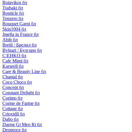
Botavikos бл
Tsubaki бл
Bouticle бл
Tenzero бл
Bouquet Garni бл
Skin1004 бл
Jmella in France бл
Abib бл
Brelil / Брелил бл
Bvlgari / Булгари бл
C:EHKO бл
Cafe Mimi бл
Karseell бл
Care & Beauty Line бл
Chantal бл
Coco Choco бл
Concept бл
Constant Delight бл
Corimo бл
Corine de Farme бл
Cottage бл
Crioxidil бл
Dabo бл
Daeng Gi Meo Ri бл
Deoproce бл