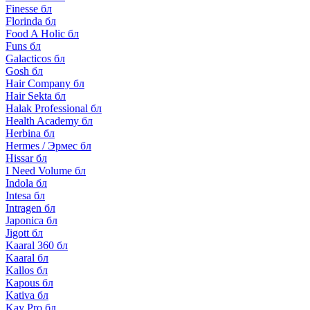
Finesse бл
Florinda бл
Food A Holic бл
Funs бл
Galacticos бл
Gosh бл
Hair Company бл
Hair Sekta бл
Halak Professional бл
Health Academy бл
Herbina бл
Hermes / Эрмес бл
Hissar бл
I Need Volume бл
Indola бл
Intesa бл
Intragen бл
Japonica бл
Jigott бл
Kaaral 360 бл
Kaaral бл
Kallos бл
Kapous бл
Kativa бл
Kay Pro бл