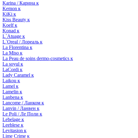
Karina / Карина к
Kemon к
KiKi к
Kiss Beauty к
Koelf к
Konad к
L`Atuage к
L`Oreal / Лореаль к
La Florentina к
La Miso к
La Peau de soins dermo-cosmetics к
La soyul к
LaCordi к
Lady Caramel к
Laikou к
Lamel к
Lamelin к
Lanbena к
Lancome / Ланком к
Lanvin / Ланвен к
Le Poli / Ле Поли к
Lebelage к
Leeblese к
Levitasion к
Lime Crime к