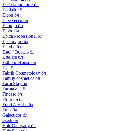
ECO laboratorie бл
Ecolatier бл
Eleon бл
Elizavecca бл
Enough бл
Envie бл
Epica Professional бл
Epsom.pro бл
Erayba бл
Estel / Эстель бл
Estelare бл
Esthetic House бл
Eva бл
Fabrik Cosmetology бл
Family cosmetics бл
Farm Stay бл
FarmaVita бл
Finesse бл
Florinda бл
Food A Holic бл
Funs бл
Galacticos бл
Gosh бл
Hair Company бл
Hair Sekta бл