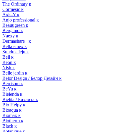
The Ordinary к
Cormesic к
Axis-Y к
Anjo professional к
Beauugreen к
Bergamo к
Naexy к
Dermashare+ к
Belkosmex к
Sunduk Jeju к
Bell к
Beon к
Nish к
Belle jardin к
Belor Design / Белор Дезайн к
Berrisom к
BeYu к
Bielenda к
Bielita / Биэлита к
Bio Helpy к
Bioaqua к
Biomax к
Biotherm к
Black к
Botanique к