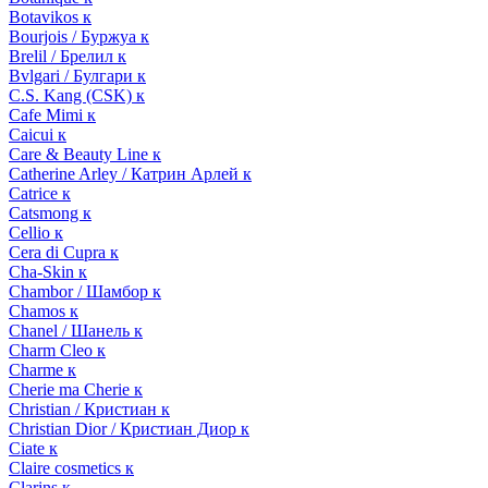
Botavikos к
Bourjois / Буржуа к
Brelil / Брелил к
Bvlgari / Булгари к
C.S. Kang (CSK) к
Cafe Mimi к
Caicui к
Care & Beauty Line к
Catherine Arley / Катрин Арлей к
Catrice к
Catsmong к
Cellio к
Cera di Cupra к
Cha-Skin к
Chambor / Шамбор к
Chamos к
Chanel / Шанель к
Charm Cleo к
Charme к
Cherie ma Cherie к
Christian / Кристиан к
Christian Dior / Кристиан Диор к
Ciate к
Claire cosmetics к
Clarins к