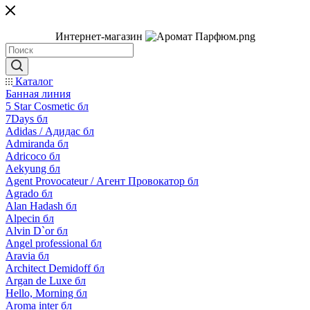
Интернет-магазин
Каталог
Банная линия
5 Star Cosmetic бл
7Days бл
Adidas / Адидас бл
Admiranda бл
Adricoco бл
Aekyung бл
Agent Provocateur / Агент Провокатор бл
Agrado бл
Alan Hadash бл
Alpecin бл
Alvin D`or бл
Angel professional бл
Aravia бл
Architect Demidoff бл
Argan de Luxe бл
Hello, Morning бл
Aroma inter бл