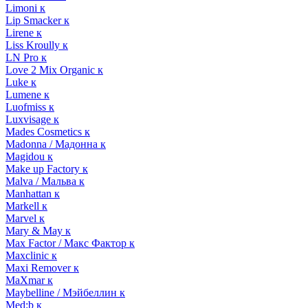
Limoni к
Lip Smacker к
Lirene к
Liss Kroully к
LN Pro к
Love 2 Mix Organic к
Luke к
Lumene к
Luofmiss к
Luxvisage к
Mades Cosmetics к
Madonna / Мадонна к
Magidou к
Make up Factory к
Malva / Мальва к
Manhattan к
Markell к
Marvel к
Mary & May к
Max Factor / Макс Фактор к
Maxclinic к
Maxi Remover к
MaXmar к
Maybelline / Мэйбеллин к
Med:b к