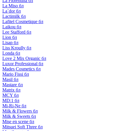
La Florentina бл
La Miso бл
La`dor бл
Lactimilk бл
Lafitel Cosmetique бл
Laikou бл
Lee Stafford бл
Lion бл
Lisap бл
Liss Kroully бл
Londa бл
Love 2 Mix Organic бл
Luxor Professional бл
Mades Cosmetics бл
Mario Fissi бл
Masil бл
Mastare бл
Matrix бл
MCY бл
MD:1 бл
Mi-Ri-Ne бл
Milk & Flowers бл
Milk & Sweets бл
Mise en scene бл
Mitsuei Soft Three бл