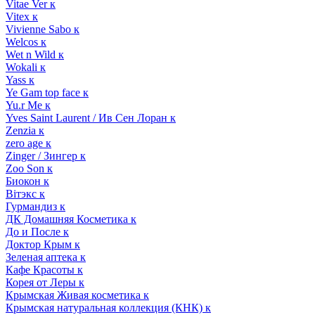
Vitae Ver к
Vitex к
Vivienne Sabo к
Welcos к
Wet n Wild к
Wokali к
Yass к
Ye Gam top face к
Yu.r Me к
Yves Saint Laurent / Ив Сен Лоран к
Zenzia к
zero age к
Zinger / Зингер к
Zoo Son к
Биокон к
Вiтэкс к
Гурмандиз к
ДК Домашняя Косметика к
До и После к
Доктор Крым к
Зеленая аптека к
Кафе Красоты к
Корея от Леры к
Крымская Живая косметика к
Крымская натуральная коллекция (КНК) к