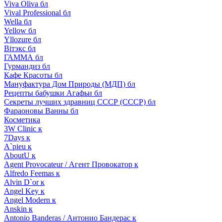
Viva Oliva бл
Vival Professional бл
Wella бл
Yellow бл
Yllozure бл
Вiтэкс бл
ГАММА бл
Гурмандиз бл
Кафе Красоты бл
Мануфактура Дом Природы (МДП) бл
Рецепты бабушки Агафьи бл
Секреты лучших здравниц СССР (СССР) бл
Фараоновы Ванны бл
Косметика
3W Clinic к
7Days к
A`pieu к
AboutU к
Agent Provocateur / Агент Провокатор к
Alfredo Feemas к
Alvin D`or к
Angel Key к
Angel Modern к
Anskin к
Antonio Banderas / Антонио Бандерас к