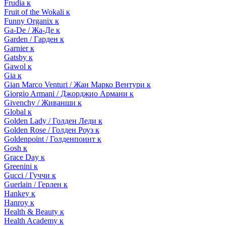
Frudia к
Fruit of the Wokali к
Funny Organix к
Ga-De / Жа-Де к
Garden / Гарден к
Garnier к
Gatsby к
Gawol к
Gia к
Gian Marco Venturi / Жан Марко Вентури к
Giorgio Armani / Джорджио Армани к
Givenchy / Живанши к
Global к
Golden Lady / Голден Леди к
Golden Rose / Голден Роуз к
Goldenpoint / Голденпоинт к
Gosh к
Grace Day к
Greenini к
Gucci / Гуччи к
Guerlain / Герлен к
Hankey к
Hanroy к
Health & Beauty к
Health Academy к