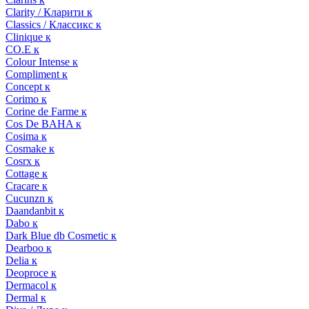
Clarity / Кларити к
Classics / Классикс к
Clinique к
CO.E к
Colour Intense к
Compliment к
Concept к
Corimo к
Corine de Farme к
Cos De BAHA к
Cosima к
Cosmake к
Cosrx к
Cottage к
Cracare к
Cucunzn к
Daandanbit к
Dabo к
Dark Blue db Cosmetic к
Dearboo к
Delia к
Deoproce к
Dermacol к
Dermal к