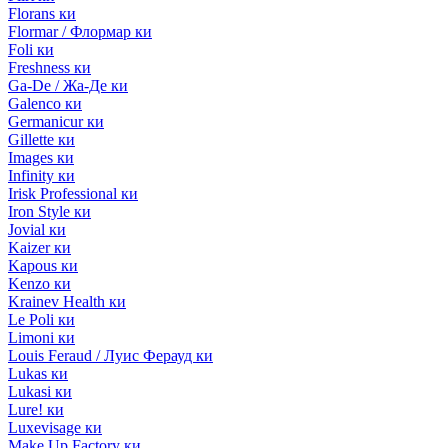
Florans ки
Flormar / Флормар ки
Foli ки
Freshness ки
Ga-De / Жа-Де ки
Galenco ки
Germanicur ки
Gillette ки
Images ки
Infinity ки
Irisk Professional ки
Iron Style ки
Jovial ки
Kaizer ки
Kapous ки
Kenzo ки
Krainev Health ки
Le Poli ки
Limoni ки
Louis Feraud / Луис Ферауд ки
Lukas ки
Lukasi ки
Lure! ки
Luxevisage ки
Make Up Factory ки