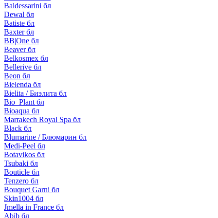
Baldessarini бл
Dewal бл
Batiste бл
Baxter бл
BB|One бл
Beaver бл
Belkosmex бл
Bellerive бл
Beon бл
Bielenda бл
Bielita / Биэлита бл
Bio_Plant бл
Bioaqua бл
Marrakech Royal Spa бл
Black бл
Blumarine / Блюмарин бл
Medi-Peel бл
Botavikos бл
Tsubaki бл
Bouticle бл
Tenzero бл
Bouquet Garni бл
Skin1004 бл
Jmella in France бл
Abib бл