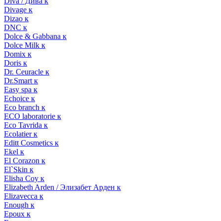
Diva / Дива к
Divage к
Dizao к
DNC к
Dolce & Gabbana к
Dolce Milk к
Domix к
Doris к
Dr. Ceuracle к
Dr.Smart к
Easy spa к
Echoice к
Eco branch к
ECO laboratorie к
Eco Tavrida к
Ecolatier к
Editt Cosmetics к
Ekel к
El Corazon к
El`Skin к
Elisha Coy к
Elizabeth Arden / Элизабет Арден к
Elizavecca к
Enough к
Epoux к