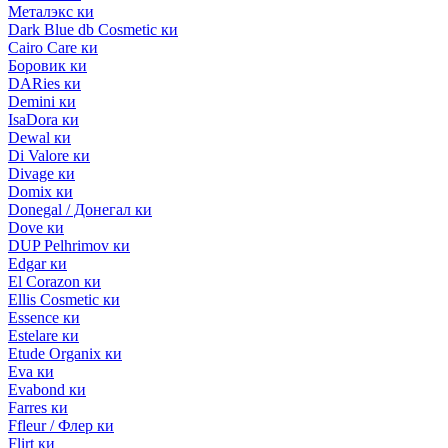
Металэкс ки
Dark Blue db Cosmetic ки
Cairo Care ки
Боровик ки
DARies ки
Demini ки
IsaDora ки
Dewal ки
Di Valore ки
Divage ки
Domix ки
Donegal / Донегал ки
Dove ки
DUP Pelhrimov ки
Edgar ки
El Corazon ки
Ellis Cosmetic ки
Essence ки
Estelare ки
Etude Organix ки
Eva ки
Evabond ки
Farres ки
Ffleur / Флер ки
Flirt ки