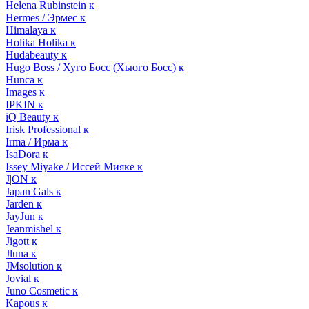
Helena Rubinstein к
Hermes / Эрмес к
Himalaya к
Holika Holika к
Hudabeauty к
Hugo Boss / Хуго Босс (Хьюго Босс) к
Hunca к
Images к
IPKIN к
iQ Beauty к
Irisk Professional к
Irma / Ирма к
IsaDora к
Issey Miyake / Иссей Мияке к
J|ON к
Japan Gals к
Jarden к
JayJun к
Jeanmishel к
Jigott к
Jluna к
JMsolution к
Jovial к
Juno Cosmetic к
Kapous к