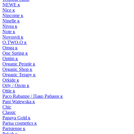
NEWE к
Nice к
Nincome к
Ninelle к
Nivea к
Note к
Novosvit к
O.TWO.O к
Omga к
One Spring к
Optim к
Organic People к
Organic Shop к
Organic Terapy к
Orkide к
Orly / Орли к
Ottie к
Paco Rabanne / Пако Рабанн к
Pani Walewska к
Chic
Classic
Papaya Gold к
Parisa cosmetics к
Parisienne к
Pekah к