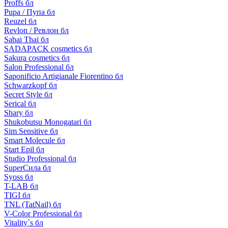
Proffs бл
Pupa / Пупа бл
Reuzel бл
Revlon / Ревлон бл
Sabai Thai бл
SADAPACK cosmetics бл
Sakura cosmetics бл
Salon Professional бл
Saponificio Artigianale Fiorentino бл
Schwarzkopf бл
Secret Style бл
Serical бл
Shary бл
Shukobutsu Monogatari бл
Sim Sensitive бл
Smart Molecule бл
Start Epil бл
Studio Professional бл
SuperСила бл
Syoss бл
T-LAB бл
TIGI бл
TNL (TatNail) бл
V-Color Professional бл
Vitality`s бл