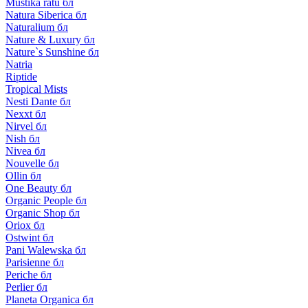
Mustika ratu бл
Natura Siberica бл
Naturalium бл
Nature & Luxury бл
Nature`s Sunshine бл
Natria
Riptide
Tropical Mists
Nesti Dante бл
Nexxt бл
Nirvel бл
Nish бл
Nivea бл
Nouvelle бл
Ollin бл
One Beauty бл
Organic People бл
Organic Shop бл
Oriox бл
Ostwint бл
Pani Walewska бл
Parisienne бл
Periche бл
Perlier бл
Planeta Organica бл