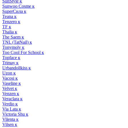
SunStyle к
Sunwoo Cosme к
SuperСила к
Teana к
Tenzero к
TF к
Thalia к
The Saem к
TNL (TatNail) к
Tonymoly к
Too Cool For School к
Topface к
Trimay к
Urbandollkiss к
Uzon к
Vacosi к
Vaseline к
Velvet к
Venzen к
Veraclara к
Verdio к
Via Lata к
Victoria Shu к
Vilenta к
Vilsen к