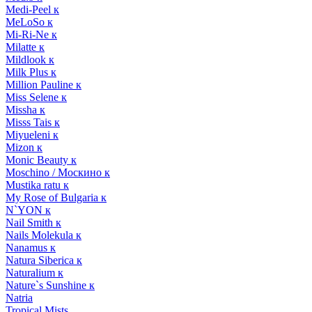
Medi-Peel к
MeLoSo к
Mi-Ri-Ne к
Milatte к
Mildlook к
Milk Plus к
Million Pauline к
Miss Selene к
Missha к
Misss Tais к
Miyueleni к
Mizon к
Monic Beauty к
Moschino / Москино к
Mustika ratu к
My Rose of Bulgaria к
N`YON к
Nail Smith к
Nails Molekula к
Nanamus к
Natura Siberica к
Naturalium к
Nature`s Sunshine к
Natria
Tropical Mists