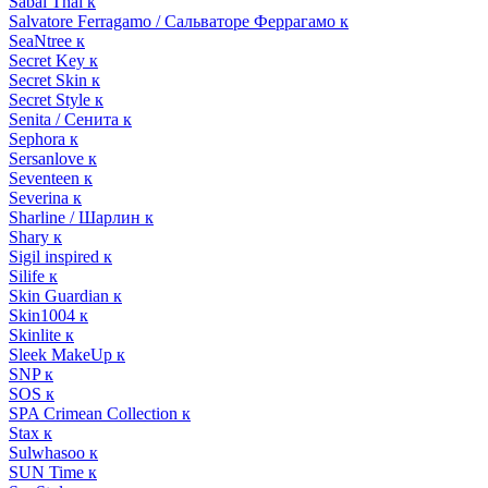
Sabai Thai к
Salvatore Ferragamo / Сальваторе Феррагамо к
SeaNtree к
Secret Key к
Secret Skin к
Secret Style к
Senita / Сенита к
Sephora к
Sersanlove к
Seventeen к
Severina к
Sharline / Шарлин к
Shary к
Sigil inspired к
Silife к
Skin Guardian к
Skin1004 к
Skinlite к
Sleek MakeUp к
SNP к
SOS к
SPA Crimean Collection к
Stax к
Sulwhasoo к
SUN Time к