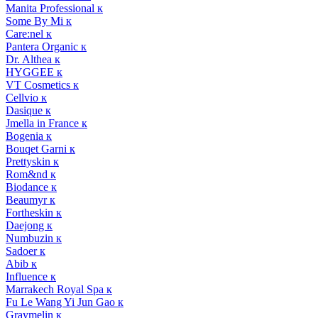
Manita Professional к
Some By Mi к
Care:nel к
Pantera Organic к
Dr. Althea к
HYGGEE к
VT Cosmetics к
Cellvio к
Dasique к
Jmella in France к
Bogenia к
Bouqet Garni к
Prettyskin к
Rom&nd к
Biodance к
Beaumyr к
Fortheskin к
Daejong к
Numbuzin к
Sadoer к
Abib к
Influence к
Marrakech Royal Spa к
Fu Le Wang Yi Jun Gao к
Graymelin к