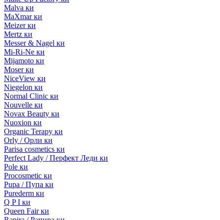
Malva ки
MaXmar ки
Meizer ки
Mertz ки
Messer & Nagel ки
Mi-Ri-Ne ки
Mijamoto ки
Moser ки
NiceView ки
Niegelon ки
Normal Clinic ки
Nouvelle ки
Novax Beauty ки
Nuoxion ки
Organic Terapy ки
Orly / Орли ки
Parisa cosmetics ки
Perfect Lady / Перфект Леди ки
Pole ки
Procosmetic ки
Pupa / Пупа ки
Purederm ки
Q P I ки
Queen Fair ки
Rapira / Рапира ки