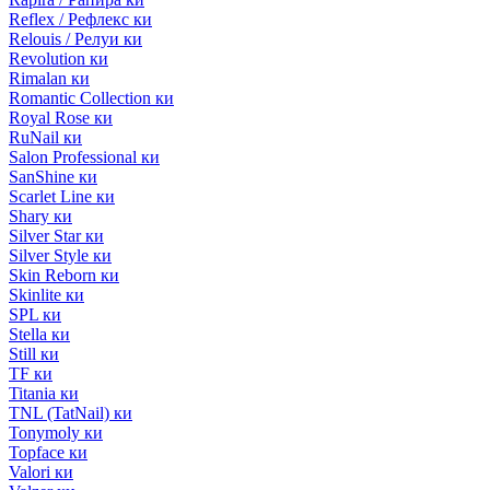
Reflex / Рефлекс ки
Relouis / Релуи ки
Revolution ки
Rimalan ки
Romantic Collection ки
Royal Rose ки
RuNail ки
Salon Professional ки
SanShine ки
Scarlet Line ки
Shary ки
Silver Star ки
Silver Style ки
Skin Reborn ки
Skinlite ки
SPL ки
Stella ки
Still ки
TF ки
Titania ки
TNL (TatNail) ки
Tonymoly ки
Topface ки
Valori ки