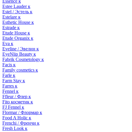
Essence к
Estee Lauder к
Estel / Эстель к
Estelare к
Esthetic House к
Estrade к
Etude House к
Etude Organix к
Eva к
Eveline / Эвелин к
EyeNlip Beauty к
Fabrik Cosmetology к
Facis к
Family cosmetics к
Farle к
Farm Stay к
Farres к
Fennel к
Ffleur / Флер к
Fito косметик к
FJ Fennel к
Flormar / Флормар к
Food A Holic к
Frenchi / Френчи к
Fresh Look к