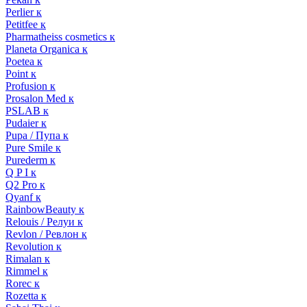
Perlier к
Petitfee к
Pharmatheiss cosmetics к
Planeta Organica к
Poetea к
Point к
Profusion к
Prosalon Med к
PSLAB к
Pudaier к
Pupa / Пупа к
Pure Smile к
Purederm к
Q P I к
Q2 Pro к
Qyanf к
RainbowBeauty к
Relouis / Релуи к
Revlon / Ревлон к
Revolution к
Rimalan к
Rimmel к
Rorec к
Rozetta к