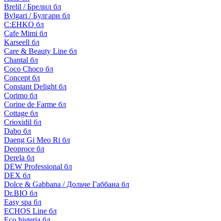
Brelil / Брелил бл
Bvlgari / Булгари бл
C:EHKO бл
Cafe Mimi бл
Karseell бл
Care & Beauty Line бл
Chantal бл
Coco Choco бл
Concept бл
Constant Delight бл
Corimo бл
Corine de Farme бл
Cottage бл
Crioxidil бл
Dabo бл
Daeng Gi Meo Ri бл
Deoproce бл
Derela бл
DEW Professional бл
DEX бл
Dolce & Gabbana / Дольче Габбана бл
Dr.BIO бл
Easy spa бл
ECHOS Line бл
Eco histeria бл