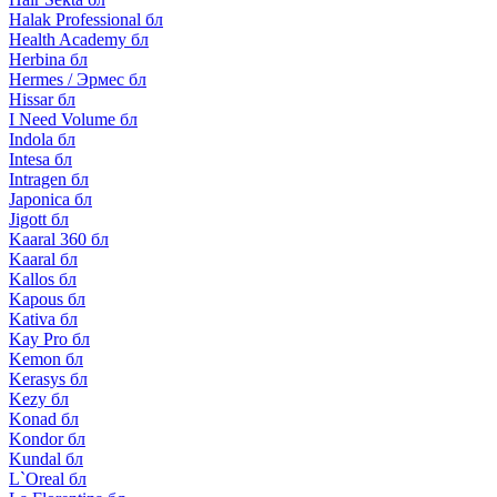
Halak Professional бл
Health Academy бл
Herbina бл
Hermes / Эрмес бл
Hissar бл
I Need Volume бл
Indola бл
Intesa бл
Intragen бл
Japonica бл
Jigott бл
Kaaral 360 бл
Kaaral бл
Kallos бл
Kapous бл
Kativa бл
Kay Pro бл
Kemon бл
Kerasys бл
Kezy бл
Konad бл
Kondor бл
Kundal бл
L`Oreal бл