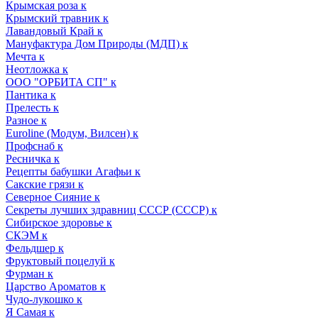
Крымская роза к
Крымский травник к
Лавандовый Край к
Мануфактура Дом Природы (МДП) к
Мечта к
Неотложка к
ООО "ОРБИТА СП" к
Пантика к
Прелесть к
Разное к
Euroline (Модум, Вилсен) к
Профснаб к
Ресничка к
Рецепты бабушки Агафьи к
Сакские грязи к
Северное Сияние к
Секреты лучших здравниц СССР (СССР) к
Сибирское здоровье к
СКЭМ к
Фельдшер к
Фруктовый поцелуй к
Фурман к
Царство Ароматов к
Чудо-лукошко к
Я Самая к