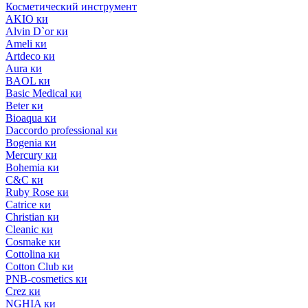
Косметический инструмент
AKIO ки
Alvin D`or ки
Ameli ки
Artdeco ки
Aura ки
BAOL ки
Basic Medical ки
Beter ки
Bioaqua ки
Daccordo professional ки
Bogenia ки
Mercury ки
Bohemia ки
C&C ки
Ruby Rose ки
Catrice ки
Christian ки
Cleanic ки
Cosmake ки
Cottolina ки
Cotton Club ки
PNB-cosmetics ки
Crez ки
NGHIA ки