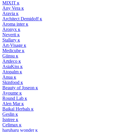
MIXIT к
Any Vera к
Aravia к
Architect Demidoff к
Aroma inter к
Aronyx к
Neverti к
Stallary к
Art-Visage к
Medicube к
Giinsu к
Artdeco к
AsiaKiss к
Atopalm к
Anua к
Skinfood к
Beauty of Joseon к
Ayoume к
Round Lab к
Alen Mar к
Baikal Herbals к
Geslin к
Isntree к
Celimax к
haruharu wonder к