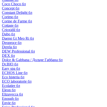
Coco Choco бл
Concept бл
Constant Delight бл
Corimo бл
Corine de Farme бл
Cottage бл
Crioxidil бл
Dabo бл
Daeng Gi Meo Ri бл
Deoproce бл
Derela бл
DEW Professional бл
DEX бл
Dolce & Gabbana / Дольче Габбана бл
Dr.BIO бл
Easy spa бл
ECHOS Line бл
Eco histeria бл
ECO laboratorie бл
Ecolatier бл
Eleon бл
Elizavecca бл
Enough бл
Envie бл