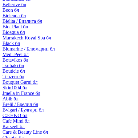
Bellerive бл
Beon бл
Bielenda бл
Bielita / Биэлита бл
Bio_Plant бл
Bioaqua бл
Marrakech Royal Spa бл
Black бл
Blumarine / Блюмарин бл
Medi-Peel бл
Botavikos бл
Tsubaki бл
Bouticle бл
Tenzero бл
Bouquet Garni бл
Skin1004 бл
Jmella in France бл
Abib бл
Brelil / Брелил бл
Bvlgari / Булгари бл
C:EHKO бл
Cafe Mimi бл
Karseell бл
Care & Beauty Line бл
Chantal бл