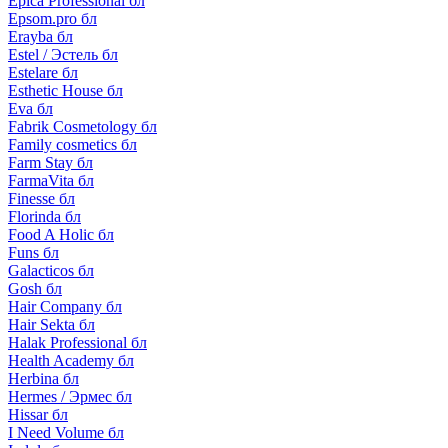
Epica Professional бл
Epsom.pro бл
Erayba бл
Estel / Эстель бл
Estelare бл
Esthetic House бл
Eva бл
Fabrik Cosmetology бл
Family cosmetics бл
Farm Stay бл
FarmaVita бл
Finesse бл
Florinda бл
Food A Holic бл
Funs бл
Galacticos бл
Gosh бл
Hair Company бл
Hair Sekta бл
Halak Professional бл
Health Academy бл
Herbina бл
Hermes / Эрмес бл
Hissar бл
I Need Volume бл