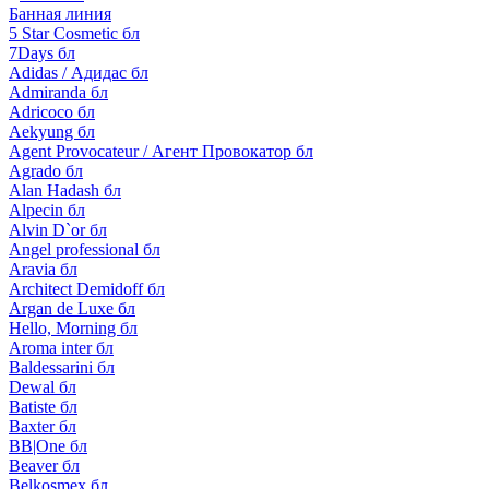
Банная линия
5 Star Cosmetic бл
7Days бл
Adidas / Адидас бл
Admiranda бл
Adricoco бл
Aekyung бл
Agent Provocateur / Агент Провокатор бл
Agrado бл
Alan Hadash бл
Alpecin бл
Alvin D`or бл
Angel professional бл
Aravia бл
Architect Demidoff бл
Argan de Luxe бл
Hello, Morning бл
Aroma inter бл
Baldessarini бл
Dewal бл
Batiste бл
Baxter бл
BB|One бл
Beaver бл
Belkosmex бл