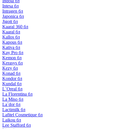
Indola бл
Intesa бл
Intragen бл
Japonica бл
Jigott бл
Kaaral 360 бл
Kaaral бл
Kallos бл
Kapous бл
Kativa бл
Kay Pro бл
Kemon бл
Kerasys бл
Kezy бл
Konad бл
Kondor бл
Kundal бл
L`Oreal бл
La Florentina бл
La Miso бл
La`dor бл
Lactimilk бл
Lafitel Cosmetique бл
Laikou бл
Lee Stafford бл