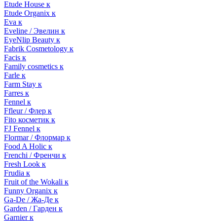
Etude House к
Etude Organix к
Eva к
Eveline / Эвелин к
EyeNlip Beauty к
Fabrik Cosmetology к
Facis к
Family cosmetics к
Farle к
Farm Stay к
Farres к
Fennel к
Ffleur / Флер к
Fito косметик к
FJ Fennel к
Flormar / Флормар к
Food A Holic к
Frenchi / Френчи к
Fresh Look к
Frudia к
Fruit of the Wokali к
Funny Organix к
Ga-De / Жа-Де к
Garden / Гарден к
Garnier к