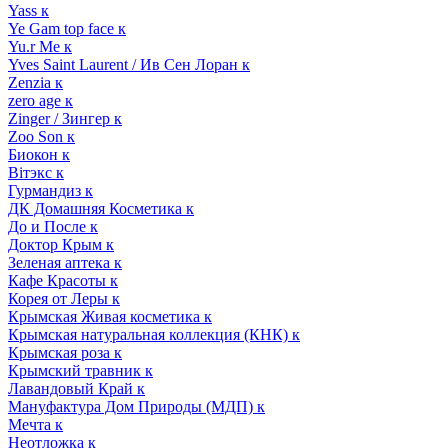
Yass к
Ye Gam top face к
Yu.r Me к
Yves Saint Laurent / Ив Сен Лоран к
Zenzia к
zero age к
Zinger / Зингер к
Zoo Son к
Биокон к
Вiтэкс к
Гурмандиз к
ДК Домашняя Косметика к
До и После к
Доктор Крым к
Зеленая аптека к
Кафе Красоты к
Корея от Леры к
Крымская Живая косметика к
Крымская натуральная коллекция (КНК) к
Крымская роза к
Крымский травник к
Лавандовый Край к
Мануфактура Дом Природы (МДП) к
Мечта к
Неотложка к