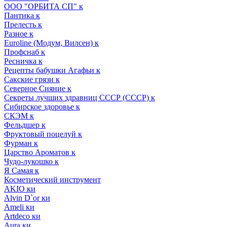
ООО "ОРБИТА СП" к
Пантика к
Прелесть к
Разное к
Euroline (Модум, Вилсен) к
Профснаб к
Ресничка к
Рецепты бабушки Агафьи к
Сакские грязи к
Северное Сияние к
Секреты лучших здравниц СССР (СССР) к
Сибирское здоровье к
СКЭМ к
Фельдшер к
Фруктовый поцелуй к
Фурман к
Царство Ароматов к
Чудо-лукошко к
Я Самая к
Косметический инструмент
AKIO ки
Alvin D`or ки
Ameli ки
Artdeco ки
Aura ки