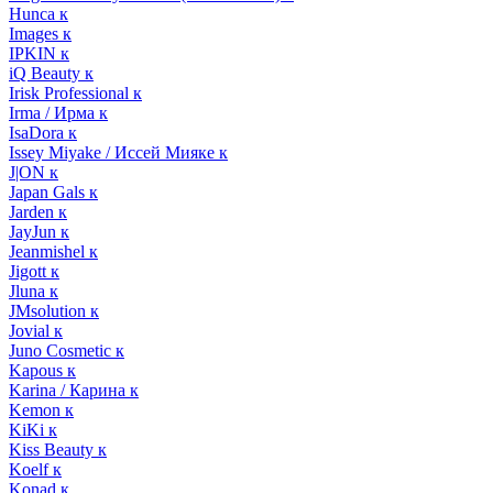
Hunca к
Images к
IPKIN к
iQ Beauty к
Irisk Professional к
Irma / Ирма к
IsaDora к
Issey Miyake / Иссей Мияке к
J|ON к
Japan Gals к
Jarden к
JayJun к
Jeanmishel к
Jigott к
Jluna к
JMsolution к
Jovial к
Juno Cosmetic к
Kapous к
Karina / Карина к
Kemon к
KiKi к
Kiss Beauty к
Koelf к
Konad к