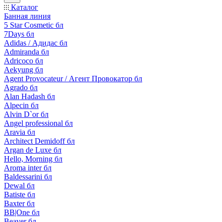
Каталог
Банная линия
5 Star Cosmetic бл
7Days бл
Adidas / Адидас бл
Admiranda бл
Adricoco бл
Aekyung бл
Agent Provocateur / Агент Провокатор бл
Agrado бл
Alan Hadash бл
Alpecin бл
Alvin D`or бл
Angel professional бл
Aravia бл
Architect Demidoff бл
Argan de Luxe бл
Hello, Morning бл
Aroma inter бл
Baldessarini бл
Dewal бл
Batiste бл
Baxter бл
BB|One бл
Beaver бл