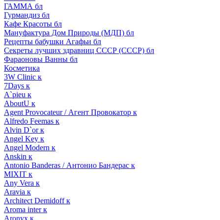
ГАММА бл
Гурмандиз бл
Кафе Красоты бл
Мануфактура Дом Природы (МДП) бл
Рецепты бабушки Агафьи бл
Секреты лучших здравниц СССР (СССР) бл
Фараоновы Ванны бл
Косметика
3W Clinic к
7Days к
A`pieu к
AboutU к
Agent Provocateur / Агент Провокатор к
Alfredo Feemas к
Alvin D`or к
Angel Key к
Angel Modern к
Anskin к
Antonio Banderas / Антонио Бандерас к
MIXIT к
Any Vera к
Aravia к
Architect Demidoff к
Aroma inter к
Aronyx к