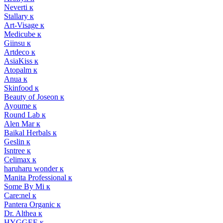
Neverti к
Stallary к
Art-Visage к
Medicube к
Giinsu к
Artdeco к
AsiaKiss к
Atopalm к
Anua к
Skinfood к
Beauty of Joseon к
Ayoume к
Round Lab к
Alen Mar к
Baikal Herbals к
Geslin к
Isntree к
Celimax к
haruharu wonder к
Manita Professional к
Some By Mi к
Care:nel к
Pantera Organic к
Dr. Althea к
HYGGEE к