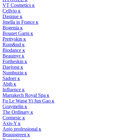
VT Cosmetics к
Cellvio к
Dasique к
Jmella in France к
Bogenia к
Bouqet Garni к
Prettyskin к
Rom&nd к
Biodance к
Beaumyr к
Fortheskin к
Daejong к
Numbuzin к
Sadoer к
Abib к
Influence к
Marrakech Royal Spa к
Fu Le Wang Yi Jun Gao к
Graymelin к
The Ordinary к
Cormesic к
Axis-Y к
Anjo professional к
Beauugreen к