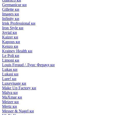
Galenco ки
Germanicur ки
Gillette ки
Images ки
Infinity ки
Irisk Professional ки
Iron Style ки
Jovial ки
Kaizer ки
Kapous ки
Kenzo ки
Krainev Health ки
Le Poli ки
Limoni ки
Louis Feraud / Луис Ферауд ки
Lukas ки
Lukasi ки
Lure! ки
Luxevisage ки
Make Up Factory ки
Malva ки
MaXmar ки
Meizer ки
Mertz ки
Messer & Nagel ки