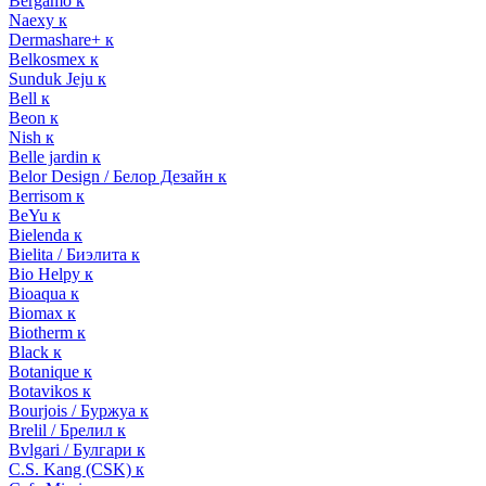
Bergamo к
Naexy к
Dermashare+ к
Belkosmex к
Sunduk Jeju к
Bell к
Beon к
Nish к
Belle jardin к
Belor Design / Белор Дезайн к
Berrisom к
BeYu к
Bielenda к
Bielita / Биэлита к
Bio Helpy к
Bioaqua к
Biomax к
Biotherm к
Black к
Botanique к
Botavikos к
Bourjois / Буржуа к
Brelil / Брелил к
Bvlgari / Булгари к
C.S. Kang (CSK) к