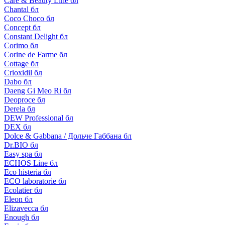
Care & Beauty Line бл
Chantal бл
Coco Choco бл
Concept бл
Constant Delight бл
Corimo бл
Corine de Farme бл
Cottage бл
Crioxidil бл
Dabo бл
Daeng Gi Meo Ri бл
Deoproce бл
Derela бл
DEW Professional бл
DEX бл
Dolce & Gabbana / Дольче Габбана бл
Dr.BIO бл
Easy spa бл
ECHOS Line бл
Eco histeria бл
ECO laboratorie бл
Ecolatier бл
Eleon бл
Elizavecca бл
Enough бл