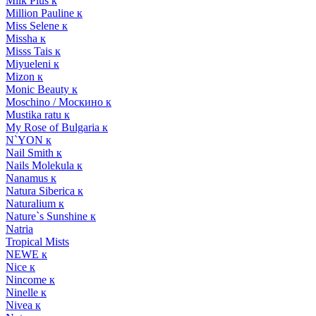
Milk Plus к
Million Pauline к
Miss Selene к
Missha к
Misss Tais к
Miyueleni к
Mizon к
Monic Beauty к
Moschino / Москино к
Mustika ratu к
My Rose of Bulgaria к
N`YON к
Nail Smith к
Nails Molekula к
Nanamus к
Natura Siberica к
Naturalium к
Nature`s Sunshine к
Natria
Tropical Mists
NEWE к
Nice к
Nincome к
Ninelle к
Nivea к