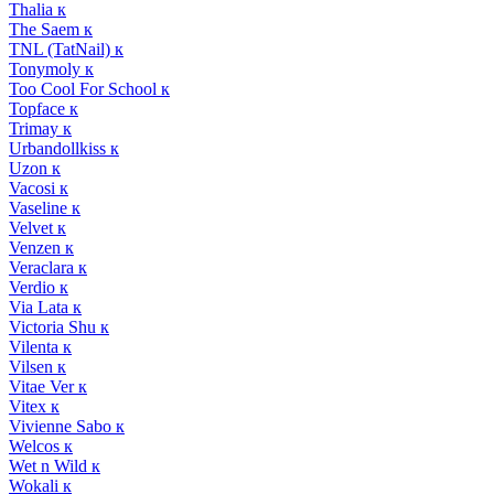
Thalia к
The Saem к
TNL (TatNail) к
Tonymoly к
Too Cool For School к
Topface к
Trimay к
Urbandollkiss к
Uzon к
Vacosi к
Vaseline к
Velvet к
Venzen к
Veraclara к
Verdio к
Via Lata к
Victoria Shu к
Vilenta к
Vilsen к
Vitae Ver к
Vitex к
Vivienne Sabo к
Welcos к
Wet n Wild к
Wokali к