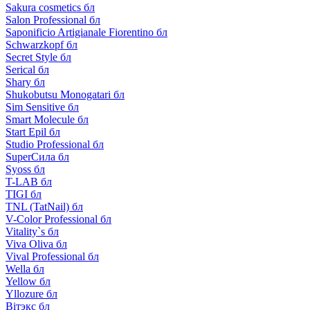
Sakura cosmetics бл
Salon Professional бл
Saponificio Artigianale Fiorentino бл
Schwarzkopf бл
Secret Style бл
Serical бл
Shary бл
Shukobutsu Monogatari бл
Sim Sensitive бл
Smart Molecule бл
Start Epil бл
Studio Professional бл
SuperСила бл
Syoss бл
T-LAB бл
TIGI бл
TNL (TatNail) бл
V-Color Professional бл
Vitality`s бл
Viva Oliva бл
Vival Professional бл
Wella бл
Yellow бл
Yllozure бл
Вiтэкс бл