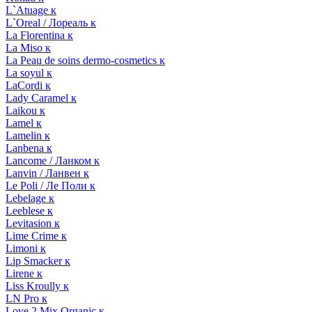
L`Atuage к
L`Oreal / Лореаль к
La Florentina к
La Miso к
La Peau de soins dermo-cosmetics к
La soyul к
LaCordi к
Lady Caramel к
Laikou к
Lamel к
Lamelin к
Lanbena к
Lancome / Ланком к
Lanvin / Ланвен к
Le Poli / Ле Поли к
Lebelage к
Leeblese к
Levitasion к
Lime Crime к
Limoni к
Lip Smacker к
Lirene к
Liss Kroully к
LN Pro к
Love 2 Mix Organic к