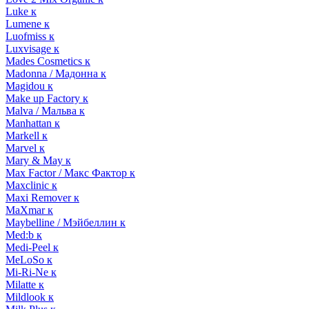
Luke к
Lumene к
Luofmiss к
Luxvisage к
Mades Cosmetics к
Madonna / Мадонна к
Magidou к
Make up Factory к
Malva / Мальва к
Manhattan к
Markell к
Marvel к
Mary & May к
Max Factor / Макс Фактор к
Maxclinic к
Maxi Remover к
MaXmar к
Maybelline / Мэйбеллин к
Med:b к
Medi-Peel к
MeLoSo к
Mi-Ri-Ne к
Milatte к
Mildlook к