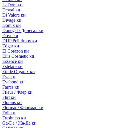
IsaDora ки
Dewal ки
Di Valore ки
Divage ки
Domix ки
Donegal / Донегал ки
Dove ки
DUP Pelhrimov ки
Edgar ки
El Corazon ки
Ellis Cosmetic ки
Essence ки
Estelare ки
Etude Organix ки
Eva ки
Evabond ки
Farres ки
Ffleur / Флер ки
Flirt ки
Florans ки
Flormar / Флормар ки
Foli ки
Freshness ки
Ga-De / Жа-Де ки