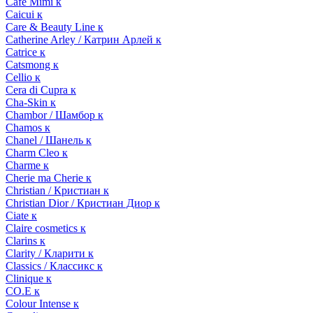
Cafe Mimi к
Caicui к
Care & Beauty Line к
Catherine Arley / Катрин Арлей к
Catrice к
Catsmong к
Cellio к
Cera di Cupra к
Cha-Skin к
Chambor / Шамбор к
Chamos к
Chanel / Шанель к
Charm Cleo к
Charme к
Cherie ma Cherie к
Christian / Кристиан к
Christian Dior / Кристиан Диор к
Ciate к
Claire cosmetics к
Clarins к
Clarity / Кларити к
Classics / Классикс к
Clinique к
CO.E к
Colour Intense к