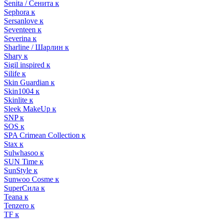
Senita / Сенита к
Sephora к
Sersanlove к
Seventeen к
Severina к
Sharline / Шарлин к
Shary к
Sigil inspired к
Silife к
Skin Guardian к
Skin1004 к
Skinlite к
Sleek MakeUp к
SNP к
SOS к
SPA Crimean Collection к
Stax к
Sulwhasoo к
SUN Time к
SunStyle к
Sunwoo Cosme к
SuperСила к
Teana к
Tenzero к
TF к