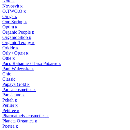
Note к
Novosvit к
O.TWO.O к
Omga к
One Spring к
Optim к
Organic People к
Organic Shop к
Organic Terapy к
Orkide к
Orly / Орли к
Ottie к
Paco Rabanne / Пако Рабанн к
Pani Walewska к
Chic
Classic
Papaya Gold к
Parisa cosmetics к
Parisienne к
Pekah к
Perlier к
Petitfee к
Pharmatheiss cosmetics к
Planeta Organica к
Poetea к