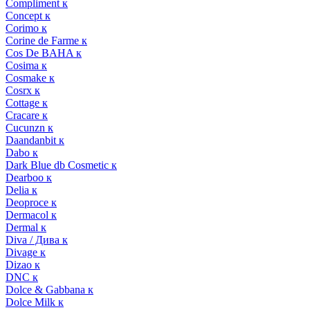
Compliment к
Concept к
Corimo к
Corine de Farme к
Cos De BAHA к
Cosima к
Cosmake к
Cosrx к
Cottage к
Cracare к
Cucunzn к
Daandanbit к
Dabo к
Dark Blue db Cosmetic к
Dearboo к
Delia к
Deoproce к
Dermacol к
Dermal к
Diva / Дива к
Divage к
Dizao к
DNC к
Dolce & Gabbana к
Dolce Milk к