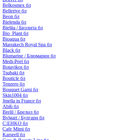
Belkosmex бл
Bellerive бл
Beon бл
Bielenda бл
Bielita / Биэлита бл
Bio_Plant бл
Bioaqua бл
Marrakech Royal Spa бл
Black бл
Blumarine / Блюмарин бл
Medi-Peel бл
Botavikos бл
Tsubaki бл
Bouticle бл
Tenzero бл
Bouquet Garni бл
Skin1004 бл
Jmella in France бл
Abib бл
Brelil / Брелил бл
Bvlgari / Булгари бл
C:EHKO бл
Cafe Mimi бл
Karseell бл