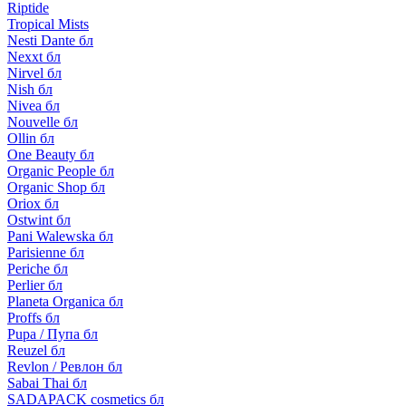
Riptide
Tropical Mists
Nesti Dante бл
Nexxt бл
Nirvel бл
Nish бл
Nivea бл
Nouvelle бл
Ollin бл
One Beauty бл
Organic People бл
Organic Shop бл
Oriox бл
Ostwint бл
Pani Walewska бл
Parisienne бл
Periche бл
Perlier бл
Planeta Organica бл
Proffs бл
Pupa / Пупа бл
Reuzel бл
Revlon / Ревлон бл
Sabai Thai бл
SADAPACK cosmetics бл