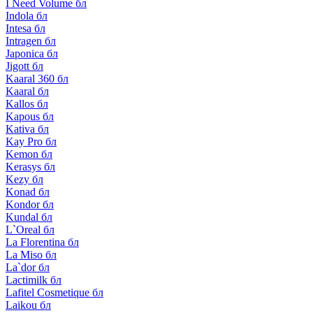
I Need Volume бл
Indola бл
Intesa бл
Intragen бл
Japonica бл
Jigott бл
Kaaral 360 бл
Kaaral бл
Kallos бл
Kapous бл
Kativa бл
Kay Pro бл
Kemon бл
Kerasys бл
Kezy бл
Konad бл
Kondor бл
Kundal бл
L`Oreal бл
La Florentina бл
La Miso бл
La`dor бл
Lactimilk бл
Lafitel Cosmetique бл
Laikou бл