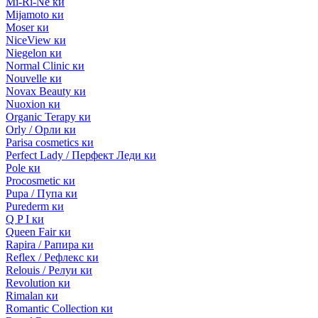
Mi-Ri-Ne ки
Mijamoto ки
Moser ки
NiceView ки
Niegelon ки
Normal Clinic ки
Nouvelle ки
Novax Beauty ки
Nuoxion ки
Organic Terapy ки
Orly / Орли ки
Parisa cosmetics ки
Perfect Lady / Перфект Леди ки
Pole ки
Procosmetic ки
Pupa / Пупа ки
Purederm ки
Q P I ки
Queen Fair ки
Rapira / Рапира ки
Reflex / Рефлекс ки
Relouis / Релуи ки
Revolution ки
Rimalan ки
Romantic Collection ки