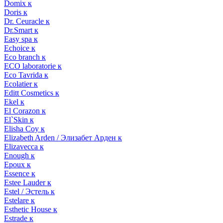
Domix к
Doris к
Dr. Ceuracle к
Dr.Smart к
Easy spa к
Echoice к
Eco branch к
ECO laboratorie к
Eco Tavrida к
Ecolatier к
Editt Cosmetics к
Ekel к
El Corazon к
El`Skin к
Elisha Coy к
Elizabeth Arden / Элизабет Арден к
Elizavecca к
Enough к
Epoux к
Essence к
Estee Lauder к
Estel / Эстель к
Estelare к
Esthetic House к
Estrade к