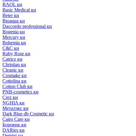
BAOL ки
Basic Medical ки
Beter ки
Bioaqua ки
Daccordo professional ки
Bogenia ки
Mercury ки
Bohemia ки
C&C ки
Ruby Rose ки
Catrice ки
Christian ки
Cleanic ки
Cosmake ки
Cottolina ки
Cotton Club ки
PNB-cosmetics ки
Crez ки
NGHIA ки
Металэкс ки
Dark Blue db Cosmetic ки
Cairo Care ки
Боровик ки
DARies ки
Demini ки