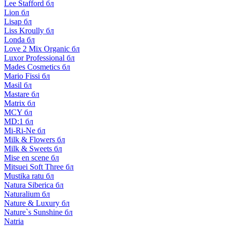
Lee Stafford бл
Lion бл
Lisap бл
Liss Kroully бл
Londa бл
Love 2 Mix Organic бл
Luxor Professional бл
Mades Cosmetics бл
Mario Fissi бл
Masil бл
Mastare бл
Matrix бл
MCY бл
MD:1 бл
Mi-Ri-Ne бл
Milk & Flowers бл
Milk & Sweets бл
Mise en scene бл
Mitsuei Soft Three бл
Mustika ratu бл
Natura Siberica бл
Naturalium бл
Nature & Luxury бл
Nature`s Sunshine бл
Natria