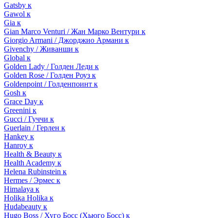
Gatsby к
Gawol к
Gia к
Gian Marco Venturi / Жан Марко Вентури к
Giorgio Armani / Джорджио Армани к
Givenchy / Живанши к
Global к
Golden Lady / Голден Леди к
Golden Rose / Голден Роуз к
Goldenpoint / Голденпоинт к
Gosh к
Grace Day к
Greenini к
Gucci / Гуччи к
Guerlain / Герлен к
Hankey к
Hanroy к
Health & Beauty к
Health Academy к
Helena Rubinstein к
Hermes / Эрмес к
Himalaya к
Holika Holika к
Hudabeauty к
Hugo Boss / Хуго Босс (Хьюго Босс) к