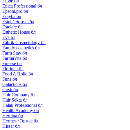
Envie бл
Epica Professional бл
Epsom.pro бл
Erayba бл
Estel / Эстель бл
Estelare бл
Esthetic House бл
Eva бл
Fabrik Cosmetology бл
Family cosmetics бл
Farm Stay бл
FarmaVita бл
Finesse бл
Florinda бл
Food A Holic бл
Funs бл
Galacticos бл
Gosh бл
Hair Company бл
Hair Sekta бл
Halak Professional бл
Health Academy бл
Herbina бл
Hermes / Эрмес бл
Hissar бл