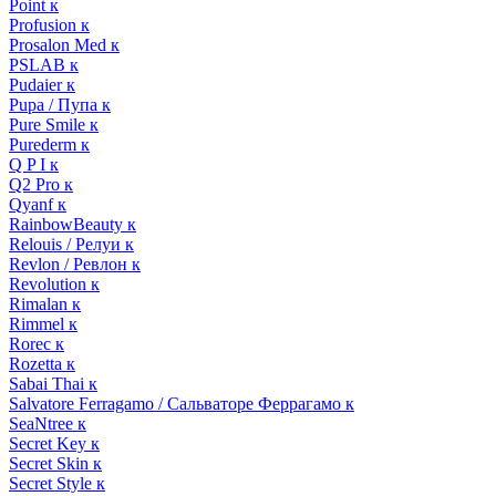
Point к
Profusion к
Prosalon Med к
PSLAB к
Pudaier к
Pupa / Пупа к
Pure Smile к
Purederm к
Q P I к
Q2 Pro к
Qyanf к
RainbowBeauty к
Relouis / Релуи к
Revlon / Ревлон к
Revolution к
Rimalan к
Rimmel к
Rorec к
Rozetta к
Sabai Thai к
Salvatore Ferragamo / Сальваторе Феррагамо к
SeaNtree к
Secret Key к
Secret Skin к
Secret Style к