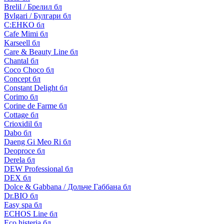
Brelil / Брелил бл
Bvlgari / Булгари бл
C:EHKO бл
Cafe Mimi бл
Karseell бл
Care & Beauty Line бл
Chantal бл
Coco Choco бл
Concept бл
Constant Delight бл
Corimo бл
Corine de Farme бл
Cottage бл
Crioxidil бл
Dabo бл
Daeng Gi Meo Ri бл
Deoproce бл
Derela бл
DEW Professional бл
DEX бл
Dolce & Gabbana / Дольче Габбана бл
Dr.BIO бл
Easy spa бл
ECHOS Line бл
Eco histeria бл