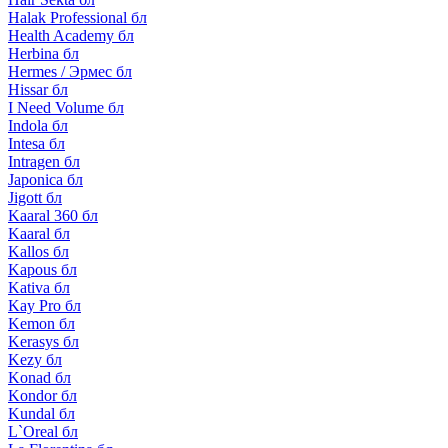
Halak Professional бл
Health Academy бл
Herbina бл
Hermes / Эрмес бл
Hissar бл
I Need Volume бл
Indola бл
Intesa бл
Intragen бл
Japonica бл
Jigott бл
Kaaral 360 бл
Kaaral бл
Kallos бл
Kapous бл
Kativa бл
Kay Pro бл
Kemon бл
Kerasys бл
Kezy бл
Konad бл
Kondor бл
Kundal бл
L`Oreal бл