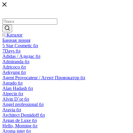
Каталог
Банная линия
5 Star Cosmetic бл
7Days бл
Adidas / Адидас бл
Admiranda бл
Adricoco бл
Aekyung бл
Agent Provocateur / Агент Провокатор бл
Agrado бл
Alan Hadash бл
Alpecin бл
Alvin D`or бл
Angel professional бл
Aravia бл
Architect Demidoff бл
Argan de Luxe бл
Hello, Morning бл
Aroma inter бл