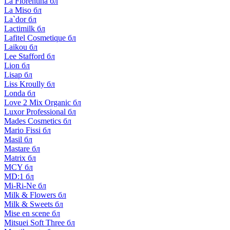
La Florentina бл
La Miso бл
La`dor бл
Lactimilk бл
Lafitel Cosmetique бл
Laikou бл
Lee Stafford бл
Lion бл
Lisap бл
Liss Kroully бл
Londa бл
Love 2 Mix Organic бл
Luxor Professional бл
Mades Cosmetics бл
Mario Fissi бл
Masil бл
Mastare бл
Matrix бл
MCY бл
MD:1 бл
Mi-Ri-Ne бл
Milk & Flowers бл
Milk & Sweets бл
Mise en scene бл
Mitsuei Soft Three бл