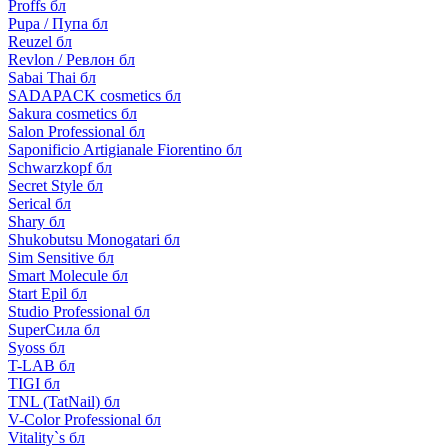
Proffs бл
Pupa / Пупа бл
Reuzel бл
Revlon / Ревлон бл
Sabai Thai бл
SADAPACK cosmetics бл
Sakura cosmetics бл
Salon Professional бл
Saponificio Artigianale Fiorentino бл
Schwarzkopf бл
Secret Style бл
Serical бл
Shary бл
Shukobutsu Monogatari бл
Sim Sensitive бл
Smart Molecule бл
Start Epil бл
Studio Professional бл
SuperСила бл
Syoss бл
T-LAB бл
TIGI бл
TNL (TatNail) бл
V-Color Professional бл
Vitality`s бл