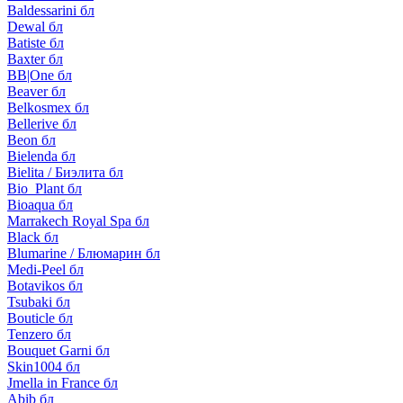
Baldessarini бл
Dewal бл
Batiste бл
Baxter бл
BB|One бл
Beaver бл
Belkosmex бл
Bellerive бл
Beon бл
Bielenda бл
Bielita / Биэлита бл
Bio_Plant бл
Bioaqua бл
Marrakech Royal Spa бл
Black бл
Blumarine / Блюмарин бл
Medi-Peel бл
Botavikos бл
Tsubaki бл
Bouticle бл
Tenzero бл
Bouquet Garni бл
Skin1004 бл
Jmella in France бл
Abib бл