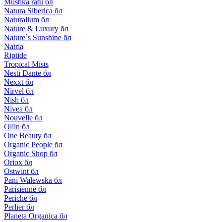
Mustika ratu бл
Natura Siberica бл
Naturalium бл
Nature & Luxury бл
Nature`s Sunshine бл
Natria
Riptide
Tropical Mists
Nesti Dante бл
Nexxt бл
Nirvel бл
Nish бл
Nivea бл
Nouvelle бл
Ollin бл
One Beauty бл
Organic People бл
Organic Shop бл
Oriox бл
Ostwint бл
Pani Walewska бл
Parisienne бл
Periche бл
Perlier бл
Planeta Organica бл