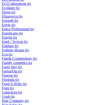
ECO laboratorie бл
Ecolatier бл
Eleon бл
Elizavecca бл
Enough бл
Envie бл
Epica Professional бл
Epsom.pro бл
Erayba бл
Estel / Эстель бл
Estelare бл
Esthetic House бл
Eva бл
Fabrik Cosmetology бл
Family cosmetics бл
Farm Stay бл
FarmaVita бл
Finesse бл
Florinda бл
Food A Holic бл
Funs бл
Galacticos бл
Gosh бл
Hair Company бл
Hair Sekta бл