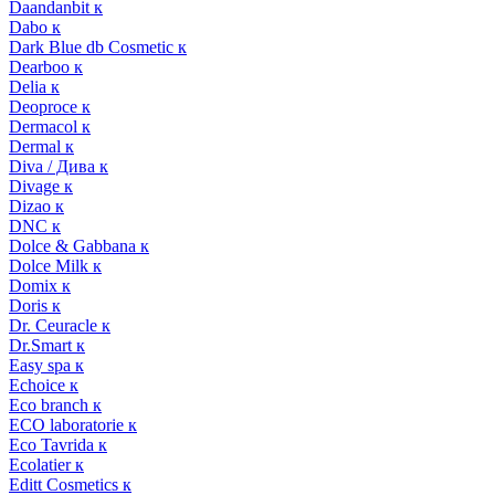
Daandanbit к
Dabo к
Dark Blue db Cosmetic к
Dearboo к
Delia к
Deoproce к
Dermacol к
Dermal к
Diva / Дива к
Divage к
Dizao к
DNC к
Dolce & Gabbana к
Dolce Milk к
Domix к
Doris к
Dr. Ceuracle к
Dr.Smart к
Easy spa к
Echoice к
Eco branch к
ECO laboratorie к
Eco Tavrida к
Ecolatier к
Editt Cosmetics к