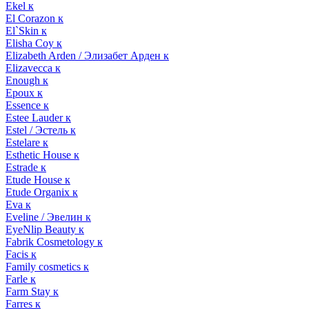
Ekel к
El Corazon к
El`Skin к
Elisha Coy к
Elizabeth Arden / Элизабет Арден к
Elizavecca к
Enough к
Epoux к
Essence к
Estee Lauder к
Estel / Эстель к
Estelare к
Esthetic House к
Estrade к
Etude House к
Etude Organix к
Eva к
Eveline / Эвелин к
EyeNlip Beauty к
Fabrik Cosmetology к
Facis к
Family cosmetics к
Farle к
Farm Stay к
Farres к