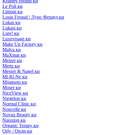
Krainev Health ки
Le Poli ки
Limoni ки
Louis Feraud / Луис Ферауд ки
Lukas ки
Lukasi ки
Lure! ки
Luxevisage ки
Make Up Factory ки
Malva ки
MaXmar ки
Meizer ки
Mertz ки
Messer & Nagel ки
Mi-Ri-Ne ки
Mijamoto ки
Moser ки
NiceView ки
Niegelon ки
Normal Clinic ки
Nouvelle ки
Novax Beauty ки
Nuoxion ки
Organic Terapy ки
Orly / Орли ки