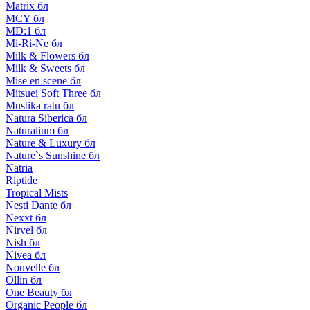
Matrix бл
MCY бл
MD:1 бл
Mi-Ri-Ne бл
Milk & Flowers бл
Milk & Sweets бл
Mise en scene бл
Mitsuei Soft Three бл
Mustika ratu бл
Natura Siberica бл
Naturalium бл
Nature & Luxury бл
Nature`s Sunshine бл
Natria
Riptide
Tropical Mists
Nesti Dante бл
Nexxt бл
Nirvel бл
Nish бл
Nivea бл
Nouvelle бл
Ollin бл
One Beauty бл
Organic People бл