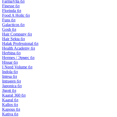
FarmaVita бл
Finesse бл
Florinda бл
Food A Holic бл
Funs бл
Galacticos бл
Gosh бл
Hair Company бл
Hair Sekta бл
Halak Professional бл
Health Academy бл
Herbina бл
Hermes / Эрмес бл
Hissar бл
I Need Volume бл
Indola бл
Intesa бл
Intragen бл
Japonica бл
Jigott бл
Kaaral 360 бл
Kaaral бл
Kallos бл
Kapous бл
Kativa бл