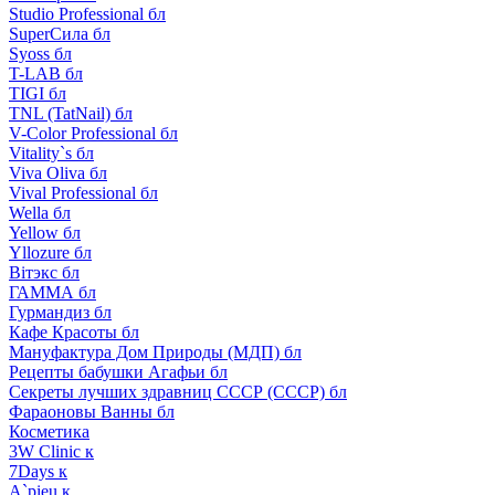
Studio Professional бл
SuperСила бл
Syoss бл
T-LAB бл
TIGI бл
TNL (TatNail) бл
V-Color Professional бл
Vitality`s бл
Viva Oliva бл
Vival Professional бл
Wella бл
Yellow бл
Yllozure бл
Вiтэкс бл
ГАММА бл
Гурмандиз бл
Кафе Красоты бл
Мануфактура Дом Природы (МДП) бл
Рецепты бабушки Агафьи бл
Секреты лучших здравниц СССР (СССР) бл
Фараоновы Ванны бл
Косметика
3W Clinic к
7Days к
A`pieu к