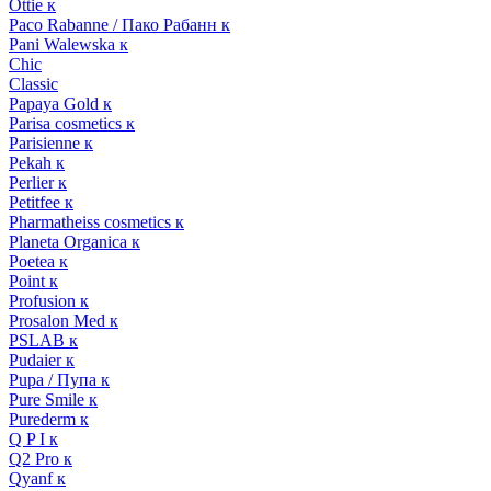
Ottie к
Paco Rabanne / Пако Рабанн к
Pani Walewska к
Chic
Classic
Papaya Gold к
Parisa cosmetics к
Parisienne к
Pekah к
Perlier к
Petitfee к
Pharmatheiss cosmetics к
Planeta Organica к
Poetea к
Point к
Profusion к
Prosalon Med к
PSLAB к
Pudaier к
Pupa / Пупа к
Pure Smile к
Purederm к
Q P I к
Q2 Pro к
Qyanf к