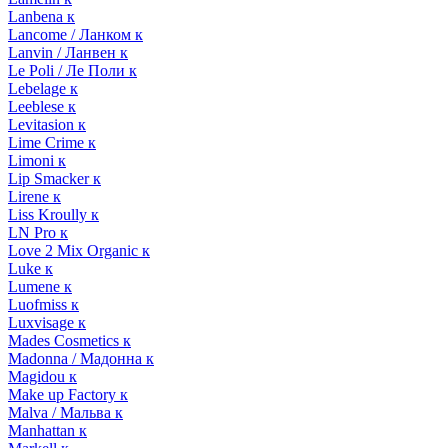
Lanbena к
Lancome / Ланком к
Lanvin / Ланвен к
Le Poli / Ле Поли к
Lebelage к
Leeblese к
Levitasion к
Lime Crime к
Limoni к
Lip Smacker к
Lirene к
Liss Kroully к
LN Pro к
Love 2 Mix Organic к
Luke к
Lumene к
Luofmiss к
Luxvisage к
Mades Cosmetics к
Madonna / Мадонна к
Magidou к
Make up Factory к
Malva / Мальва к
Manhattan к