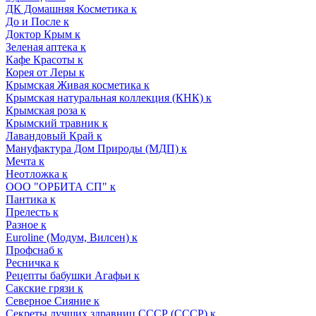
ДК Домашняя Косметика к
До и После к
Доктор Крым к
Зеленая аптека к
Кафе Красоты к
Корея от Леры к
Крымская Живая косметика к
Крымская натуральная коллекция (КНК) к
Крымская роза к
Крымский травник к
Лавандовый Край к
Мануфактура Дом Природы (МДП) к
Мечта к
Неотложка к
ООО "ОРБИТА СП" к
Пантика к
Прелесть к
Разное к
Euroline (Модум, Вилсен) к
Профснаб к
Ресничка к
Рецепты бабушки Агафьи к
Сакские грязи к
Северное Сияние к
Секреты лучших здравниц СССР (СССР) к