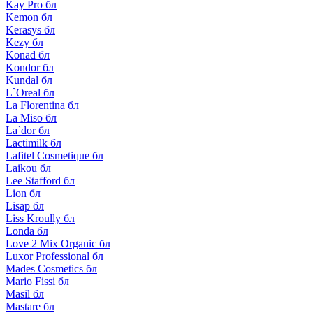
Kay Pro бл
Kemon бл
Kerasys бл
Kezy бл
Konad бл
Kondor бл
Kundal бл
L`Oreal бл
La Florentina бл
La Miso бл
La`dor бл
Lactimilk бл
Lafitel Cosmetique бл
Laikou бл
Lee Stafford бл
Lion бл
Lisap бл
Liss Kroully бл
Londa бл
Love 2 Mix Organic бл
Luxor Professional бл
Mades Cosmetics бл
Mario Fissi бл
Masil бл
Mastare бл