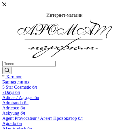
Интернет-магазин
Каталог
Банная линия
5 Star Cosmetic бл
7Days бл
Adidas / Адидас бл
Admiranda бл
Adricoco бл
Aekyung бл
Agent Provocateur / Агент Провокатор бл
Agrado бл
Alan Hadash бл