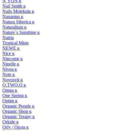
N`YON к
Nail Smith к
Nails Molekula к
Nanamus к
Natura Siberica к
Naturalium к
Nature`s Sunshine к
Natria
Tropical Mists
NEWE к
Nice к
Nincome к
Ninelle к
Nivea к
Note к
Novosvit к
O.TWO.O к
Omga к
One Spring к
Optim к
Organic People к
Organic Shop к
Organic Terapy к
Orkide к
Orly / Орли к