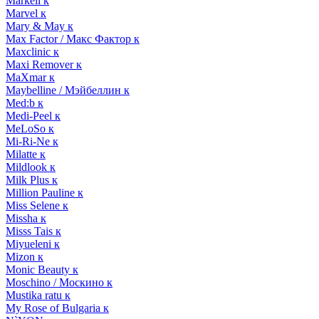
Markell к
Marvel к
Mary & May к
Max Factor / Макс Фактор к
Maxclinic к
Maxi Remover к
MaXmar к
Maybelline / Мэйбеллин к
Med:b к
Medi-Peel к
MeLoSo к
Mi-Ri-Ne к
Milatte к
Mildlook к
Milk Plus к
Million Pauline к
Miss Selene к
Missha к
Misss Tais к
Miyueleni к
Mizon к
Monic Beauty к
Moschino / Москино к
Mustika ratu к
My Rose of Bulgaria к