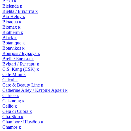
BeYu к
Bielenda к
Bielita / Биэлита к
Bio Helpy к
Bioaqua к
Biomax к
Biotherm к
Black к
Botanique к
Botavikos к
Bourjois / Буржуа к
Brelil / Брелил к
Bvlgari / Булгари к
C.S. Kang (CSK) к
Cafe Mimi к
Caicui к
Care & Beauty Line к
Catherine Arley / Катрин Арлей к
Catrice к
Catsmong к
Cellio к
Cera di Cupra к
Cha-Skin к
Chambor / Шамбор к
Chamos к