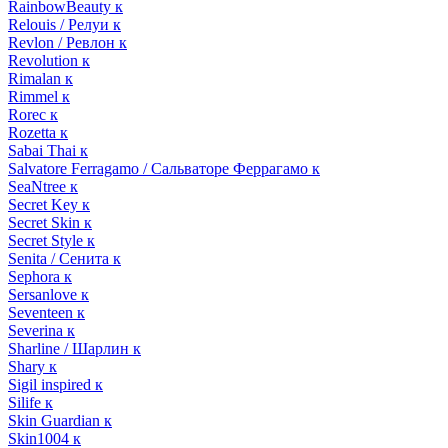
RainbowBeauty к
Relouis / Релуи к
Revlon / Ревлон к
Revolution к
Rimalan к
Rimmel к
Rorec к
Rozetta к
Sabai Thai к
Salvatore Ferragamo / Сальваторе Феррагамо к
SeaNtree к
Secret Key к
Secret Skin к
Secret Style к
Senita / Сенита к
Sephora к
Sersanlove к
Seventeen к
Severina к
Sharline / Шарлин к
Shary к
Sigil inspired к
Silife к
Skin Guardian к
Skin1004 к