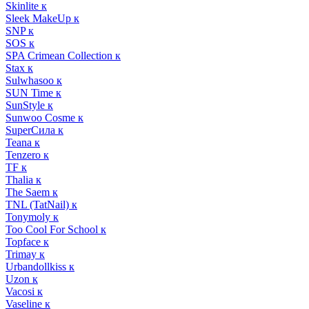
Skinlite к
Sleek MakeUp к
SNP к
SOS к
SPA Crimean Collection к
Stax к
Sulwhasoo к
SUN Time к
SunStyle к
Sunwoo Cosme к
SuperСила к
Teana к
Tenzero к
TF к
Thalia к
The Saem к
TNL (TatNail) к
Tonymoly к
Too Cool For School к
Topface к
Trimay к
Urbandollkiss к
Uzon к
Vacosi к
Vaseline к