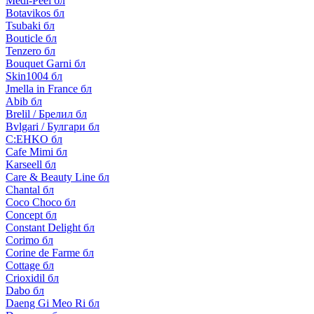
Medi-Peel бл
Botavikos бл
Tsubaki бл
Bouticle бл
Tenzero бл
Bouquet Garni бл
Skin1004 бл
Jmella in France бл
Abib бл
Brelil / Брелил бл
Bvlgari / Булгари бл
C:EHKO бл
Cafe Mimi бл
Karseell бл
Care & Beauty Line бл
Chantal бл
Coco Choco бл
Concept бл
Constant Delight бл
Corimo бл
Corine de Farme бл
Cottage бл
Crioxidil бл
Dabo бл
Daeng Gi Meo Ri бл