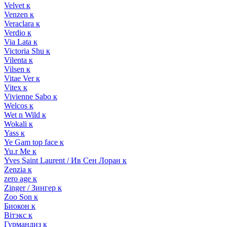
Velvet к
Venzen к
Veraclara к
Verdio к
Via Lata к
Victoria Shu к
Vilenta к
Vilsen к
Vitae Ver к
Vitex к
Vivienne Sabo к
Welcos к
Wet n Wild к
Wokali к
Yass к
Ye Gam top face к
Yu.r Me к
Yves Saint Laurent / Ив Сен Лоран к
Zenzia к
zero age к
Zinger / Зингер к
Zoo Son к
Биокон к
Вiтэкс к
Гурмандиз к