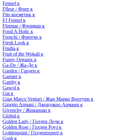
Fennel к
Ffleur / Флер к
Fito косметик к
FJ Fennel к
Flormar / Флормар к
Food A Holic к
Frenchi / Френчи к
Fresh Look к
Frudia к
Fruit of the Wokali к
Funny Organix к
Ga-De / Жа-Де к
Garden / Гарден к
Garnier к
Gatsby к
Gawol к
Gia к
Gian Marco Venturi / Жан Марко Вентури к
Giorgio Armani / Джорджио Армани к
Givenchy / Живанши к
Global к
Golden Lady / Голден Леди к
Golden Rose / Голден Роуз к
Goldenpoint / Голденпоинт к
Gosh к