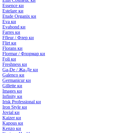
Ellis Cosmetic ки
Essence ки
Estelare ки
Etude Organix ки
Eva ки
Evabond ки
Farres ки
Ffleur / Флер ки
Flirt ки
Florans ки
Flormar / Флормар ки
Foli ки
Freshness ки
Ga-De / Жа-Де ки
Galenco ки
Germanicur ки
Gillette ки
Images ки
Infinity ки
Irisk Professional ки
Iron Style ки
Jovial ки
Kaizer ки
Kapous ки
Kenzo ки