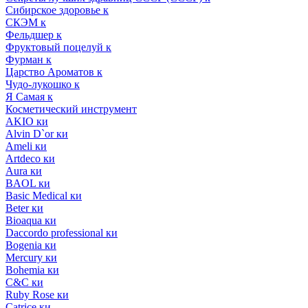
Сибирское здоровье к
СКЭМ к
Фельдшер к
Фруктовый поцелуй к
Фурман к
Царство Ароматов к
Чудо-лукошко к
Я Самая к
Косметический инструмент
AKIO ки
Alvin D`or ки
Ameli ки
Artdeco ки
Aura ки
BAOL ки
Basic Medical ки
Beter ки
Bioaqua ки
Daccordo professional ки
Bogenia ки
Mercury ки
Bohemia ки
C&C ки
Ruby Rose ки
Catrice ки