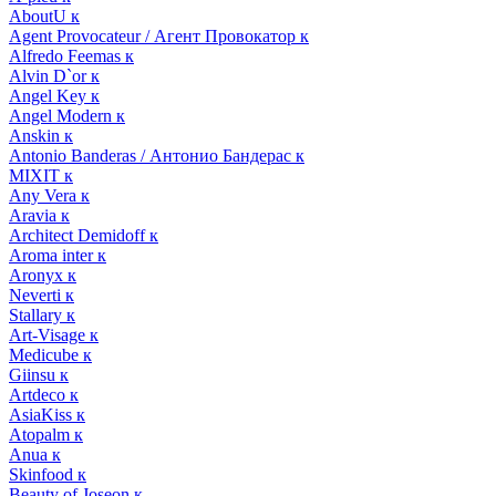
AboutU к
Agent Provocateur / Агент Провокатор к
Alfredo Feemas к
Alvin D`or к
Angel Key к
Angel Modern к
Anskin к
Antonio Banderas / Антонио Бандерас к
MIXIT к
Any Vera к
Aravia к
Architect Demidoff к
Aroma inter к
Aronyx к
Neverti к
Stallary к
Art-Visage к
Medicube к
Giinsu к
Artdeco к
AsiaKiss к
Atopalm к
Anua к
Skinfood к
Beauty of Joseon к