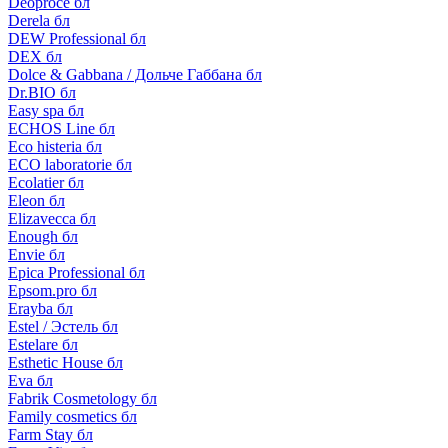
Deoproce бл
Derela бл
DEW Professional бл
DEX бл
Dolce & Gabbana / Дольче Габбана бл
Dr.BIO бл
Easy spa бл
ECHOS Line бл
Eco histeria бл
ECO laboratorie бл
Ecolatier бл
Eleon бл
Elizavecca бл
Enough бл
Envie бл
Epica Professional бл
Epsom.pro бл
Erayba бл
Estel / Эстель бл
Estelare бл
Esthetic House бл
Eva бл
Fabrik Cosmetology бл
Family cosmetics бл
Farm Stay бл