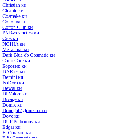
Christian ки
Cleanic ки
Cosmake ки
Cottolina ки
Cotton Club ки
PNB-cosmetics ки
Crez ки
NGHIA ки
Металэкс ки
Dark Blue db Cosmetic ки
Cairo Care ки
Боровик ки
DARies ки
Demini ки
IsaDora ки
Dewal ки
Di Valore ки
Divage ки
Domix ки
Donegal / Донегал ки
Dove ки
DUP Pelhrimov ки
Edgar ки
El Corazon ки