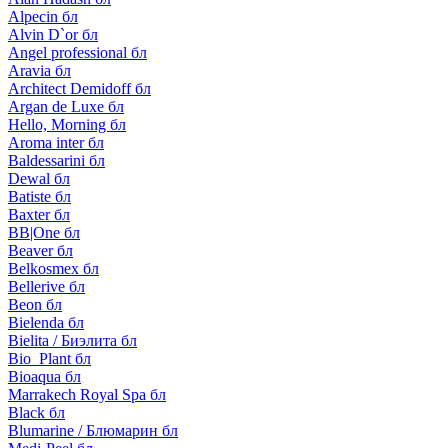
Alpecin бл
Alvin D`or бл
Angel professional бл
Aravia бл
Architect Demidoff бл
Argan de Luxe бл
Hello, Morning бл
Aroma inter бл
Baldessarini бл
Dewal бл
Batiste бл
Baxter бл
BB|One бл
Beaver бл
Belkosmex бл
Bellerive бл
Beon бл
Bielenda бл
Bielita / Биэлита бл
Bio_Plant бл
Bioaqua бл
Marrakech Royal Spa бл
Black бл
Blumarine / Блюмарин бл