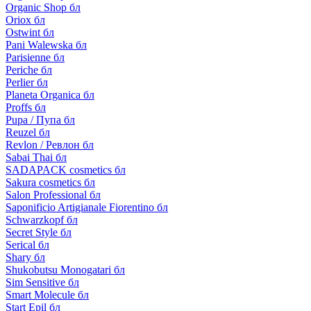
Organic Shop бл
Oriox бл
Ostwint бл
Pani Walewska бл
Parisienne бл
Periche бл
Perlier бл
Planeta Organica бл
Proffs бл
Pupa / Пупа бл
Reuzel бл
Revlon / Ревлон бл
Sabai Thai бл
SADAPACK cosmetics бл
Sakura cosmetics бл
Salon Professional бл
Saponificio Artigianale Fiorentino бл
Schwarzkopf бл
Secret Style бл
Serical бл
Shary бл
Shukobutsu Monogatari бл
Sim Sensitive бл
Smart Molecule бл
Start Epil бл