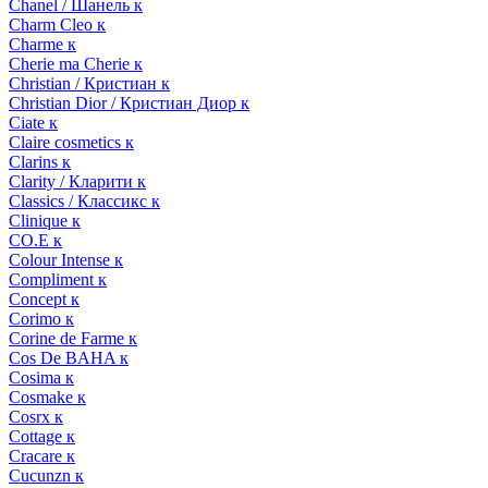
Chanel / Шанель к
Charm Cleo к
Charme к
Cherie ma Cherie к
Christian / Кристиан к
Christian Dior / Кристиан Диор к
Ciate к
Claire cosmetics к
Clarins к
Clarity / Кларити к
Classics / Классикс к
Clinique к
CO.E к
Colour Intense к
Compliment к
Concept к
Corimo к
Corine de Farme к
Cos De BAHA к
Cosima к
Cosmake к
Cosrx к
Cottage к
Cracare к
Cucunzn к