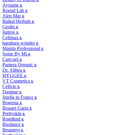
Ayoume к
Round Lab к
Alen Mar к
Baikal Herbals к
Geslin к
Isntree к
Celimax к
haruharu wonder к
Manita Professional к
Some By Mi к
Care:nel к
Pantera Organic к
Dr. Althea к
HYGGEE к
VT Cosmetics к
Cellvio к
Dasique к
Jmella in France к
Bogenia к
Bouqet Garni к
Prettyskin к
Rom&nd к
Biodance к
Beaumyr к