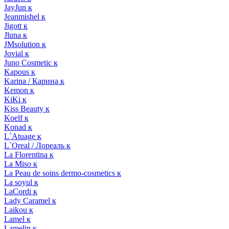
JayJun к
Jeanmishel к
Jigott к
Jluna к
JMsolution к
Jovial к
Juno Cosmetic к
Kapous к
Karina / Карина к
Kemon к
KiKi к
Kiss Beauty к
Koelf к
Konad к
L`Atuage к
L`Oreal / Лореаль к
La Florentina к
La Miso к
La Peau de soins dermo-cosmetics к
La soyul к
LaCordi к
Lady Caramel к
Laikou к
Lamel к
Lamelin к