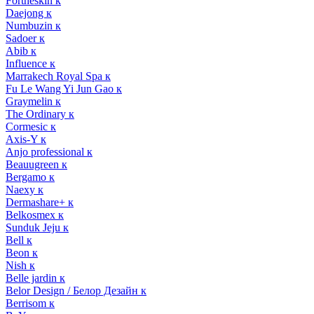
Fortheskin к
Daejong к
Numbuzin к
Sadoer к
Abib к
Influence к
Marrakech Royal Spa к
Fu Le Wang Yi Jun Gao к
Graymelin к
The Ordinary к
Cormesic к
Axis-Y к
Anjo professional к
Beauugreen к
Bergamo к
Naexy к
Dermashare+ к
Belkosmex к
Sunduk Jeju к
Bell к
Beon к
Nish к
Belle jardin к
Belor Design / Белор Дезайн к
Berrisom к