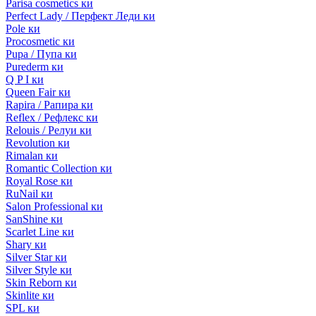
Parisa cosmetics ки
Perfect Lady / Перфект Леди ки
Pole ки
Procosmetic ки
Pupa / Пупа ки
Purederm ки
Q P I ки
Queen Fair ки
Rapira / Рапира ки
Reflex / Рефлекс ки
Relouis / Релуи ки
Revolution ки
Rimalan ки
Romantic Collection ки
Royal Rose ки
RuNail ки
Salon Professional ки
SanShine ки
Scarlet Line ки
Shary ки
Silver Star ки
Silver Style ки
Skin Reborn ки
Skinlite ки
SPL ки