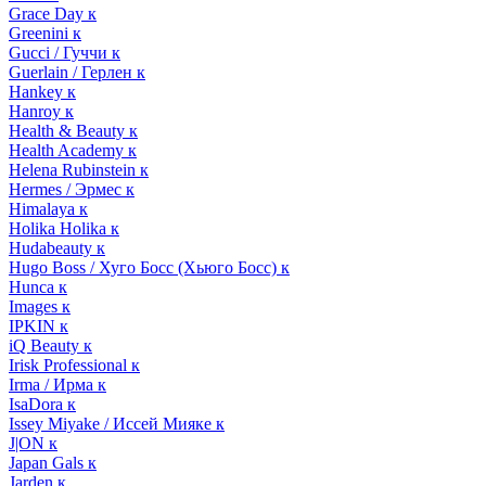
Grace Day к
Greenini к
Gucci / Гуччи к
Guerlain / Герлен к
Hankey к
Hanroy к
Health & Beauty к
Health Academy к
Helena Rubinstein к
Hermes / Эрмес к
Himalaya к
Holika Holika к
Hudabeauty к
Hugo Boss / Хуго Босс (Хьюго Босс) к
Hunca к
Images к
IPKIN к
iQ Beauty к
Irisk Professional к
Irma / Ирма к
IsaDora к
Issey Miyake / Иссей Мияке к
J|ON к
Japan Gals к
Jarden к