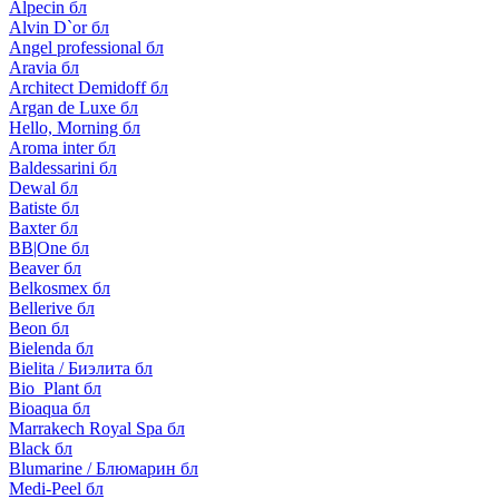
Alpecin бл
Alvin D`or бл
Angel professional бл
Aravia бл
Architect Demidoff бл
Argan de Luxe бл
Hello, Morning бл
Aroma inter бл
Baldessarini бл
Dewal бл
Batiste бл
Baxter бл
BB|One бл
Beaver бл
Belkosmex бл
Bellerive бл
Beon бл
Bielenda бл
Bielita / Биэлита бл
Bio_Plant бл
Bioaqua бл
Marrakech Royal Spa бл
Black бл
Blumarine / Блюмарин бл
Medi-Peel бл