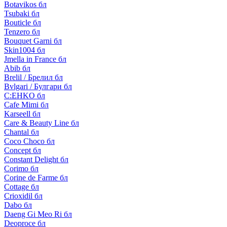
Botavikos бл
Tsubaki бл
Bouticle бл
Tenzero бл
Bouquet Garni бл
Skin1004 бл
Jmella in France бл
Abib бл
Brelil / Брелил бл
Bvlgari / Булгари бл
C:EHKO бл
Cafe Mimi бл
Karseell бл
Care & Beauty Line бл
Chantal бл
Coco Choco бл
Concept бл
Constant Delight бл
Corimo бл
Corine de Farme бл
Cottage бл
Crioxidil бл
Dabo бл
Daeng Gi Meo Ri бл
Deoproce бл