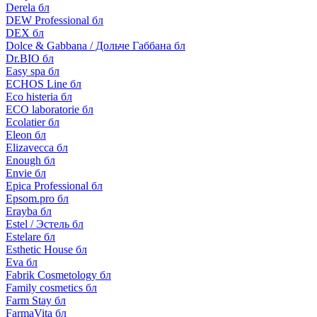
Derela бл
DEW Professional бл
DEX бл
Dolce & Gabbana / Дольче Габбана бл
Dr.BIO бл
Easy spa бл
ECHOS Line бл
Eco histeria бл
ECO laboratorie бл
Ecolatier бл
Eleon бл
Elizavecca бл
Enough бл
Envie бл
Epica Professional бл
Epsom.pro бл
Erayba бл
Estel / Эстель бл
Estelare бл
Esthetic House бл
Eva бл
Fabrik Cosmetology бл
Family cosmetics бл
Farm Stay бл
FarmaVita бл