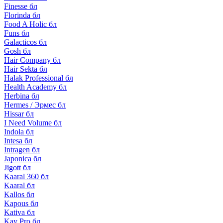
Finesse бл
Florinda бл
Food A Holic бл
Funs бл
Galacticos бл
Gosh бл
Hair Company бл
Hair Sekta бл
Halak Professional бл
Health Academy бл
Herbina бл
Hermes / Эрмес бл
Hissar бл
I Need Volume бл
Indola бл
Intesa бл
Intragen бл
Japonica бл
Jigott бл
Kaaral 360 бл
Kaaral бл
Kallos бл
Kapous бл
Kativa бл
Kay Pro бл