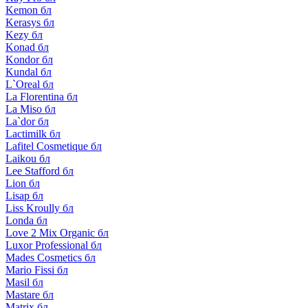
Kemon бл
Kerasys бл
Kezy бл
Konad бл
Kondor бл
Kundal бл
L`Oreal бл
La Florentina бл
La Miso бл
La`dor бл
Lactimilk бл
Lafitel Cosmetique бл
Laikou бл
Lee Stafford бл
Lion бл
Lisap бл
Liss Kroully бл
Londa бл
Love 2 Mix Organic бл
Luxor Professional бл
Mades Cosmetics бл
Mario Fissi бл
Masil бл
Mastare бл
Matrix бл