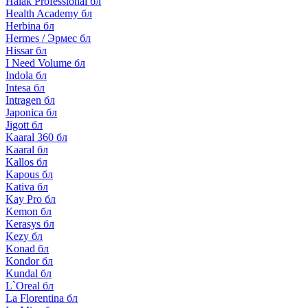
Halak Professional бл
Health Academy бл
Herbina бл
Hermes / Эрмес бл
Hissar бл
I Need Volume бл
Indola бл
Intesa бл
Intragen бл
Japonica бл
Jigott бл
Kaaral 360 бл
Kaaral бл
Kallos бл
Kapous бл
Kativa бл
Kay Pro бл
Kemon бл
Kerasys бл
Kezy бл
Konad бл
Kondor бл
Kundal бл
L`Oreal бл
La Florentina бл