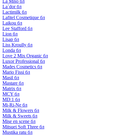
La Miso бл
La`dor бл
Lactimilk бл
Lafitel Cosmetique бл
Laikou бл
Lee Stafford бл
Lion бл
Lisap бл
Liss Kroully бл
Londa бл
Love 2 Mix Organic бл
Luxor Professional бл
Mades Cosmetics бл
Mario Fissi бл
Masil бл
Mastare бл
Matrix бл
MCY бл
MD:1 бл
Mi-Ri-Ne бл
Milk & Flowers бл
Milk & Sweets бл
Mise en scene бл
Mitsuei Soft Three бл
Mustika ratu бл