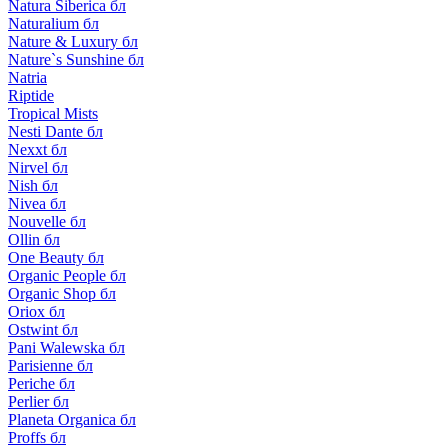
Natura Siberica бл
Naturalium бл
Nature & Luxury бл
Nature`s Sunshine бл
Natria
Riptide
Tropical Mists
Nesti Dante бл
Nexxt бл
Nirvel бл
Nish бл
Nivea бл
Nouvelle бл
Ollin бл
One Beauty бл
Organic People бл
Organic Shop бл
Oriox бл
Ostwint бл
Pani Walewska бл
Parisienne бл
Periche бл
Perlier бл
Planeta Organica бл
Proffs бл