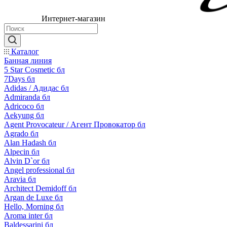
Интернет-магазин
Каталог
Банная линия
5 Star Cosmetic бл
7Days бл
Adidas / Адидас бл
Admiranda бл
Adricoco бл
Aekyung бл
Agent Provocateur / Агент Провокатор бл
Agrado бл
Alan Hadash бл
Alpecin бл
Alvin D`or бл
Angel professional бл
Aravia бл
Architect Demidoff бл
Argan de Luxe бл
Hello, Morning бл
Aroma inter бл
Baldessarini бл