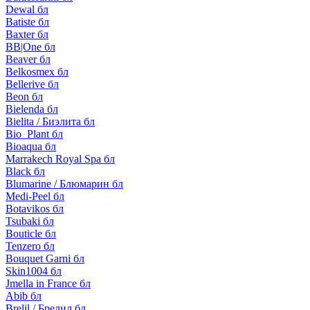
Dewal бл
Batiste бл
Baxter бл
BB|One бл
Beaver бл
Belkosmex бл
Bellerive бл
Beon бл
Bielenda бл
Bielita / Биэлита бл
Bio_Plant бл
Bioaqua бл
Marrakech Royal Spa бл
Black бл
Blumarine / Блюмарин бл
Medi-Peel бл
Botavikos бл
Tsubaki бл
Bouticle бл
Tenzero бл
Bouquet Garni бл
Skin1004 бл
Jmella in France бл
Abib бл
Brelil / Брелил бл