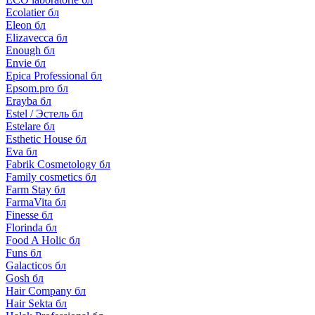
Ecolatier бл
Eleon бл
Elizavecca бл
Enough бл
Envie бл
Epica Professional бл
Epsom.pro бл
Erayba бл
Estel / Эстель бл
Estelare бл
Esthetic House бл
Eva бл
Fabrik Cosmetology бл
Family cosmetics бл
Farm Stay бл
FarmaVita бл
Finesse бл
Florinda бл
Food A Holic бл
Funs бл
Galacticos бл
Gosh бл
Hair Company бл
Hair Sekta бл