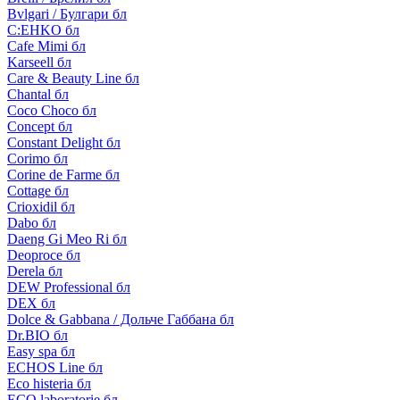
Bvlgari / Булгари бл
C:EHKO бл
Cafe Mimi бл
Karseell бл
Care & Beauty Line бл
Chantal бл
Coco Choco бл
Concept бл
Constant Delight бл
Corimo бл
Corine de Farme бл
Cottage бл
Crioxidil бл
Dabo бл
Daeng Gi Meo Ri бл
Deoproce бл
Derela бл
DEW Professional бл
DEX бл
Dolce & Gabbana / Дольче Габбана бл
Dr.BIO бл
Easy spa бл
ECHOS Line бл
Eco histeria бл
ECO laboratorie бл