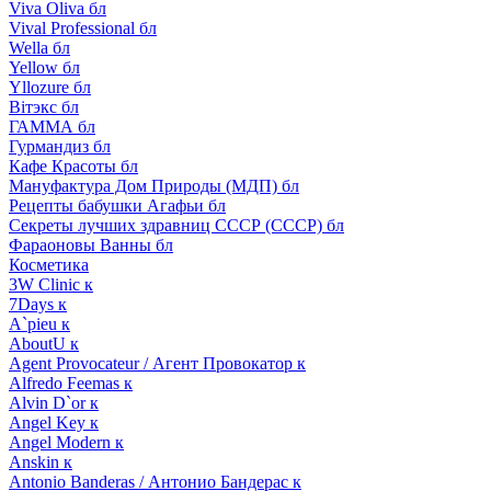
Viva Oliva бл
Vival Professional бл
Wella бл
Yellow бл
Yllozure бл
Вiтэкс бл
ГАММА бл
Гурмандиз бл
Кафе Красоты бл
Мануфактура Дом Природы (МДП) бл
Рецепты бабушки Агафьи бл
Секреты лучших здравниц СССР (СССР) бл
Фараоновы Ванны бл
Косметика
3W Clinic к
7Days к
A`pieu к
AboutU к
Agent Provocateur / Агент Провокатор к
Alfredo Feemas к
Alvin D`or к
Angel Key к
Angel Modern к
Anskin к
Antonio Banderas / Антонио Бандерас к