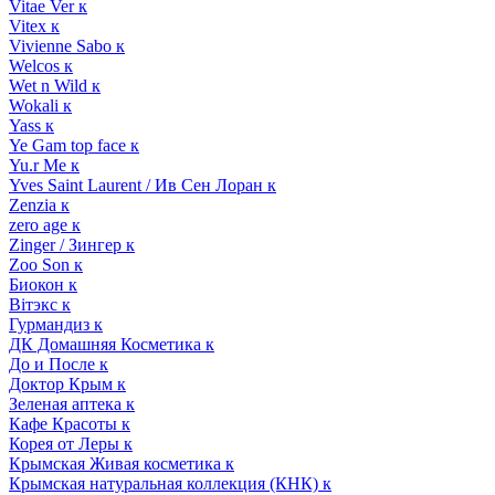
Vitae Ver к
Vitex к
Vivienne Sabo к
Welcos к
Wet n Wild к
Wokali к
Yass к
Ye Gam top face к
Yu.r Me к
Yves Saint Laurent / Ив Сен Лоран к
Zenzia к
zero age к
Zinger / Зингер к
Zoo Son к
Биокон к
Вiтэкс к
Гурмандиз к
ДК Домашняя Косметика к
До и После к
Доктор Крым к
Зеленая аптека к
Кафе Красоты к
Корея от Леры к
Крымская Живая косметика к
Крымская натуральная коллекция (КНК) к