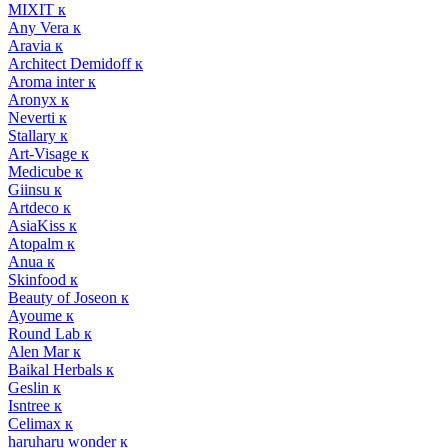
MIXIT к
Any Vera к
Aravia к
Architect Demidoff к
Aroma inter к
Aronyx к
Neverti к
Stallary к
Art-Visage к
Medicube к
Giinsu к
Artdeco к
AsiaKiss к
Atopalm к
Anua к
Skinfood к
Beauty of Joseon к
Ayoume к
Round Lab к
Alen Mar к
Baikal Herbals к
Geslin к
Isntree к
Celimax к
haruharu wonder к