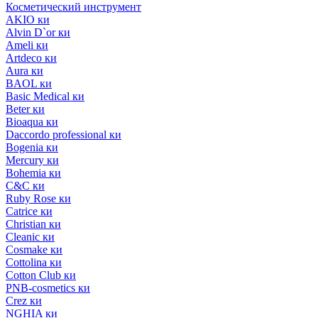
Косметический инструмент
AKIO ки
Alvin D`or ки
Ameli ки
Artdeco ки
Aura ки
BAOL ки
Basic Medical ки
Beter ки
Bioaqua ки
Daccordo professional ки
Bogenia ки
Mercury ки
Bohemia ки
C&C ки
Ruby Rose ки
Catrice ки
Christian ки
Cleanic ки
Cosmake ки
Cottolina ки
Cotton Club ки
PNB-cosmetics ки
Crez ки
NGHIA ки