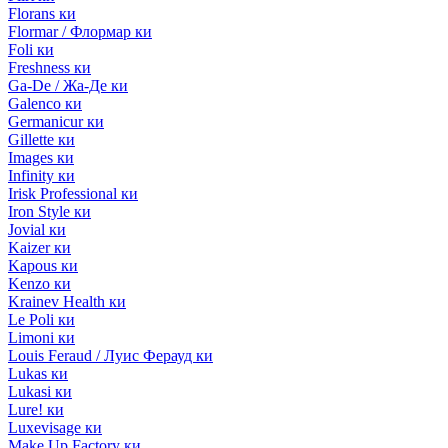
Florans ки
Flormar / Флормар ки
Foli ки
Freshness ки
Ga-De / Жа-Де ки
Galenco ки
Germanicur ки
Gillette ки
Images ки
Infinity ки
Irisk Professional ки
Iron Style ки
Jovial ки
Kaizer ки
Kapous ки
Kenzo ки
Krainev Health ки
Le Poli ки
Limoni ки
Louis Feraud / Луис Ферауд ки
Lukas ки
Lukasi ки
Lure! ки
Luxevisage ки
Make Up Factory ки