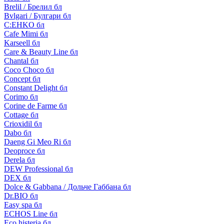
Brelil / Брелил бл
Bvlgari / Булгари бл
C:EHKO бл
Cafe Mimi бл
Karseell бл
Care & Beauty Line бл
Chantal бл
Coco Choco бл
Concept бл
Constant Delight бл
Corimo бл
Corine de Farme бл
Cottage бл
Crioxidil бл
Dabo бл
Daeng Gi Meo Ri бл
Deoproce бл
Derela бл
DEW Professional бл
DEX бл
Dolce & Gabbana / Дольче Габбана бл
Dr.BIO бл
Easy spa бл
ECHOS Line бл
Eco histeria бл