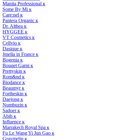
Manita Professional к
Some By Mi к
Care:nel к
Pantera Organic к
Dr. Althea к
HYGGEE к
VT Cosmetics к
Cellvio к
Dasique к
Jmella in France к
Bogenia к
Bouqet Garni к
Prettyskin к
Rom&nd к
Biodance к
Beaumyr к
Fortheskin к
Daejong к
Numbuzin к
Sadoer к
Abib к
Influence к
Marrakech Royal Spa к
Fu Le Wang Yi Jun Gao к
Graymelin к