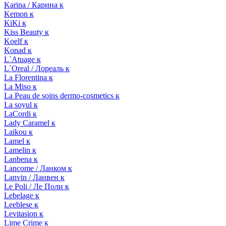
Karina / Карина к
Kemon к
KiKi к
Kiss Beauty к
Koelf к
Konad к
L`Atuage к
L`Oreal / Лореаль к
La Florentina к
La Miso к
La Peau de soins dermo-cosmetics к
La soyul к
LaCordi к
Lady Caramel к
Laikou к
Lamel к
Lamelin к
Lanbena к
Lancome / Ланком к
Lanvin / Ланвен к
Le Poli / Ле Поли к
Lebelage к
Leeblese к
Levitasion к
Lime Crime к