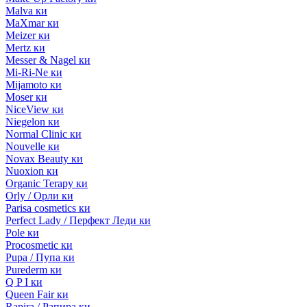
Malva ки
MaXmar ки
Meizer ки
Mertz ки
Messer & Nagel ки
Mi-Ri-Ne ки
Mijamoto ки
Moser ки
NiceView ки
Niegelon ки
Normal Clinic ки
Nouvelle ки
Novax Beauty ки
Nuoxion ки
Organic Terapy ки
Orly / Орли ки
Parisa cosmetics ки
Perfect Lady / Перфект Леди ки
Pole ки
Procosmetic ки
Pupa / Пупа ки
Purederm ки
Q P I ки
Queen Fair ки
Rapira / Рапира ки