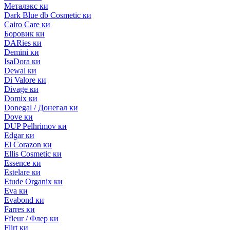
Металэкс ки
Dark Blue db Cosmetic ки
Cairo Care ки
Боровик ки
DARies ки
Demini ки
IsaDora ки
Dewal ки
Di Valore ки
Divage ки
Domix ки
Donegal / Донегал ки
Dove ки
DUP Pelhrimov ки
Edgar ки
El Corazon ки
Ellis Cosmetic ки
Essence ки
Estelare ки
Etude Organix ки
Eva ки
Evabond ки
Farres ки
Ffleur / Флер ки
Flirt ки