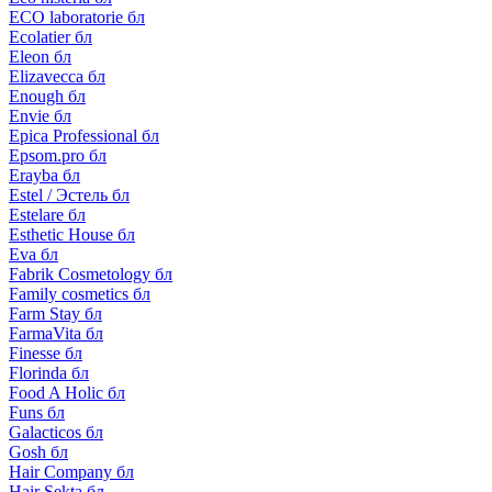
ECO laboratorie бл
Ecolatier бл
Eleon бл
Elizavecca бл
Enough бл
Envie бл
Epica Professional бл
Epsom.pro бл
Erayba бл
Estel / Эстель бл
Estelare бл
Esthetic House бл
Eva бл
Fabrik Cosmetology бл
Family cosmetics бл
Farm Stay бл
FarmaVita бл
Finesse бл
Florinda бл
Food A Holic бл
Funs бл
Galacticos бл
Gosh бл
Hair Company бл
Hair Sekta бл