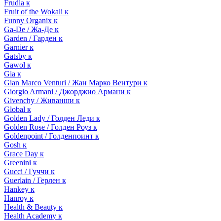
Frudia к
Fruit of the Wokali к
Funny Organix к
Ga-De / Жа-Де к
Garden / Гарден к
Garnier к
Gatsby к
Gawol к
Gia к
Gian Marco Venturi / Жан Марко Вентури к
Giorgio Armani / Джорджио Армани к
Givenchy / Живанши к
Global к
Golden Lady / Голден Леди к
Golden Rose / Голден Роуз к
Goldenpoint / Голденпоинт к
Gosh к
Grace Day к
Greenini к
Gucci / Гуччи к
Guerlain / Герлен к
Hankey к
Hanroy к
Health & Beauty к
Health Academy к