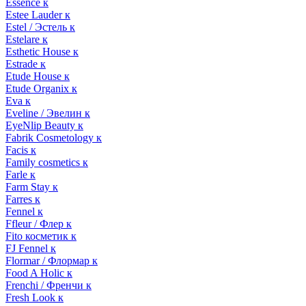
Essence к
Estee Lauder к
Estel / Эстель к
Estelare к
Esthetic House к
Estrade к
Etude House к
Etude Organix к
Eva к
Eveline / Эвелин к
EyeNlip Beauty к
Fabrik Cosmetology к
Facis к
Family cosmetics к
Farle к
Farm Stay к
Farres к
Fennel к
Ffleur / Флер к
Fito косметик к
FJ Fennel к
Flormar / Флормар к
Food A Holic к
Frenchi / Френчи к
Fresh Look к