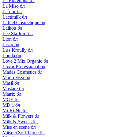
La Florentina бл
La Miso бл
La`dor бл
Lactimilk бл
Lafitel Cosmetique бл
Laikou бл
Lee Stafford бл
Lion бл
Lisap бл
Liss Kroully бл
Londa бл
Love 2 Mix Organic бл
Luxor Professional бл
Mades Cosmetics бл
Mario Fissi бл
Masil бл
Mastare бл
Matrix бл
MCY бл
MD:1 бл
Mi-Ri-Ne бл
Milk & Flowers бл
Milk & Sweets бл
Mise en scene бл
Mitsuei Soft Three бл