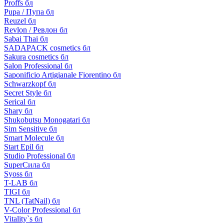
Proffs бл
Pupa / Пупа бл
Reuzel бл
Revlon / Ревлон бл
Sabai Thai бл
SADAPACK cosmetics бл
Sakura cosmetics бл
Salon Professional бл
Saponificio Artigianale Fiorentino бл
Schwarzkopf бл
Secret Style бл
Serical бл
Shary бл
Shukobutsu Monogatari бл
Sim Sensitive бл
Smart Molecule бл
Start Epil бл
Studio Professional бл
SuperСила бл
Syoss бл
T-LAB бл
TIGI бл
TNL (TatNail) бл
V-Color Professional бл
Vitality`s бл