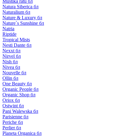
Mustika ratu бл
Natura Siberica бл
Naturalium бл
Nature & Luxury бл
Nature`s Sunshine бл
Natria
Riptide
Tropical Mists
Nesti Dante бл
Nexxt бл
Nirvel бл
Nish бл
Nivea бл
Nouvelle бл
Ollin бл
One Beauty бл
Organic People бл
Organic Shop бл
Oriox бл
Ostwint бл
Pani Walewska бл
Parisienne бл
Periche бл
Perlier бл
Planeta Organica бл