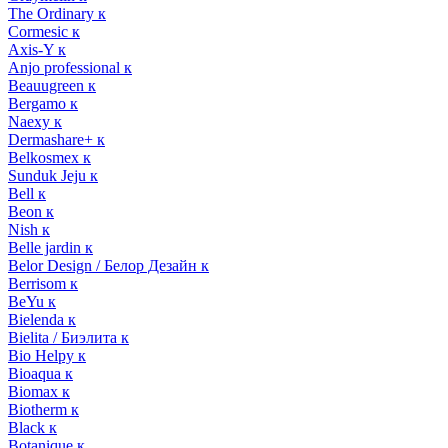
The Ordinary к
Cormesic к
Axis-Y к
Anjo professional к
Beauugreen к
Bergamo к
Naexy к
Dermashare+ к
Belkosmex к
Sunduk Jeju к
Bell к
Beon к
Nish к
Belle jardin к
Belor Design / Белор Дезайн к
Berrisom к
BeYu к
Bielenda к
Bielita / Биэлита к
Bio Helpy к
Bioaqua к
Biomax к
Biotherm к
Black к
Botanique к