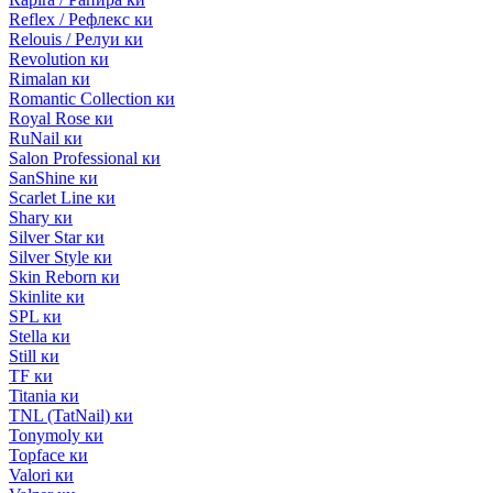
Reflex / Рефлекс ки
Relouis / Релуи ки
Revolution ки
Rimalan ки
Romantic Collection ки
Royal Rose ки
RuNail ки
Salon Professional ки
SanShine ки
Scarlet Line ки
Shary ки
Silver Star ки
Silver Style ки
Skin Reborn ки
Skinlite ки
SPL ки
Stella ки
Still ки
TF ки
Titania ки
TNL (TatNail) ки
Tonymoly ки
Topface ки
Valori ки