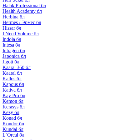
Halak Professional бл
Health Academy бл
Herbina бл
Hermes / Эрмес бл
Hissar бл
I Need Volume бл
Indola бл
Intesa бл
Intragen бл
Japonica бл
Jigott бл
Kaaral 360 бл
Kaaral бл
Kallos бл
Kapous бл
Kativa бл
Kay Pro бл
Kemon бл
Kerasys бл
Kezy бл
Konad бл
Kondor бл
Kundal бл
L`Oreal бл