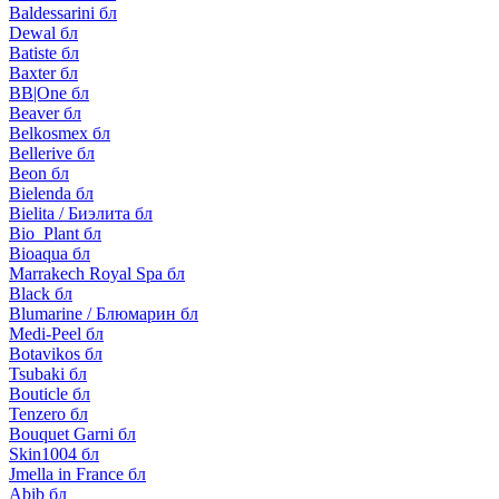
Baldessarini бл
Dewal бл
Batiste бл
Baxter бл
BB|One бл
Beaver бл
Belkosmex бл
Bellerive бл
Beon бл
Bielenda бл
Bielita / Биэлита бл
Bio_Plant бл
Bioaqua бл
Marrakech Royal Spa бл
Black бл
Blumarine / Блюмарин бл
Medi-Peel бл
Botavikos бл
Tsubaki бл
Bouticle бл
Tenzero бл
Bouquet Garni бл
Skin1004 бл
Jmella in France бл
Abib бл