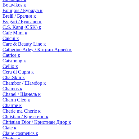
Botavikos к
Bourjois / Буржуа к
Brelil / Брелил к
Bvlgari / Булгари к
C.S. Kang (CSK) к
Cafe Mimi к
Caicui к
Care & Beauty Line к
Catherine Arley / Катрин Арлей к
Catrice к
Catsmong к
Cellio к
Cera di Cupra к
Cha-Skin к
Chambor / Шамбор к
Chamos к
Chanel / Шанель к
Charm Cleo к
Charme к
Cherie ma Cherie к
Christian / Кристиан к
Christian Dior / Кристиан Диор к
Ciate к
Claire cosmetics к
Clarins к