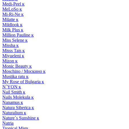
Medi-Peel к
MeLoSo к
Mi-Ri-Ne к
Milatte к
Mildlook к
Milk Plus к
Million Pauline к
Miss Selene к
Missha к
Misss Tais к
Miyueleni к
Mizon к
Monic Beauty к
Moschino / Москино к
Mustika ratu к
My Rose of Bulgaria к
N`YON к
Nail Smith к
Nails Molekula к
Nanamus к
Natura Siberica к
Naturalium к
Nature`s Sunshine к
Natria
Tropical Mists