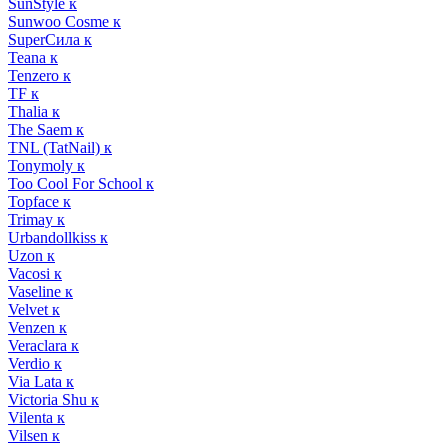
SunStyle к
Sunwoo Cosme к
SuperСила к
Teana к
Tenzero к
TF к
Thalia к
The Saem к
TNL (TatNail) к
Tonymoly к
Too Cool For School к
Topface к
Trimay к
Urbandollkiss к
Uzon к
Vacosi к
Vaseline к
Velvet к
Venzen к
Veraclara к
Verdio к
Via Lata к
Victoria Shu к
Vilenta к
Vilsen к