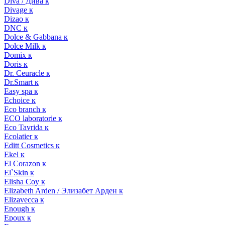
Diva / Дива к
Divage к
Dizao к
DNC к
Dolce & Gabbana к
Dolce Milk к
Domix к
Doris к
Dr. Ceuracle к
Dr.Smart к
Easy spa к
Echoice к
Eco branch к
ECO laboratorie к
Eco Tavrida к
Ecolatier к
Editt Cosmetics к
Ekel к
El Corazon к
El`Skin к
Elisha Coy к
Elizabeth Arden / Элизабет Арден к
Elizavecca к
Enough к
Epoux к