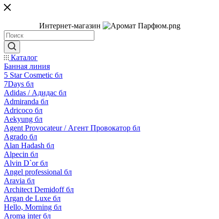
Интернет-магазин
Каталог
Банная линия
5 Star Cosmetic бл
7Days бл
Adidas / Адидас бл
Admiranda бл
Adricoco бл
Aekyung бл
Agent Provocateur / Агент Провокатор бл
Agrado бл
Alan Hadash бл
Alpecin бл
Alvin D`or бл
Angel professional бл
Aravia бл
Architect Demidoff бл
Argan de Luxe бл
Hello, Morning бл
Aroma inter бл