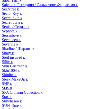
Sabai Thai к
Salvatore Ferragamo / Сальваторе Феррагамо к
SeaNtree к
Secret Key к
Secret Skin к
Secret Style к
Senita / Сенита к
Sephora к
Sersanlove к
Seventeen к
Severina к
Sharline / Шарлин к
Shary к
Sigil inspired к
Silife к
Skin Guardian к
Skin1004 к
Skinlite к
Sleek MakeUp к
SNP к
SOS к
SPA Crimean Collection к
Stax к
Sulwhasoo к
SUN Time к