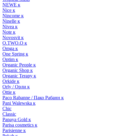
NEWE к
Nice к
Nincome к
Ninelle к
Nivea к
Note к
Novosvit к
O.TWO.O к
Omga к
One Spring к
Optim к
Organic People к
Organic Shop к
Organic Terapy к
Orkide к
Orly / Орли к
Ottie к
Paco Rabanne / Пако Рабанн к
Pani Walewska к
Chic
Classic
Papaya Gold к
Parisa cosmetics к
Parisienne к
Pekah к