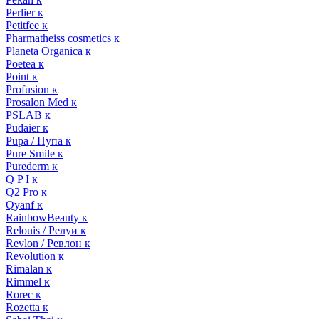
Perlier к
Petitfee к
Pharmatheiss cosmetics к
Planeta Organica к
Poetea к
Point к
Profusion к
Prosalon Med к
PSLAB к
Pudaier к
Pupa / Пупа к
Pure Smile к
Purederm к
Q P I к
Q2 Pro к
Qyanf к
RainbowBeauty к
Relouis / Релуи к
Revlon / Ревлон к
Revolution к
Rimalan к
Rimmel к
Rorec к
Rozetta к