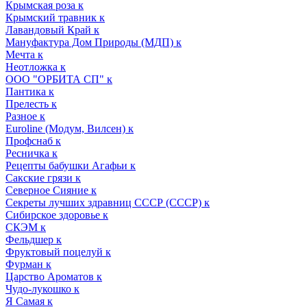
Крымская роза к
Крымский травник к
Лавандовый Край к
Мануфактура Дом Природы (МДП) к
Мечта к
Неотложка к
ООО "ОРБИТА СП" к
Пантика к
Прелесть к
Разное к
Euroline (Модум, Вилсен) к
Профснаб к
Ресничка к
Рецепты бабушки Агафьи к
Сакские грязи к
Северное Сияние к
Секреты лучших здравниц СССР (СССР) к
Сибирское здоровье к
СКЭМ к
Фельдшер к
Фруктовый поцелуй к
Фурман к
Царство Ароматов к
Чудо-лукошко к
Я Самая к