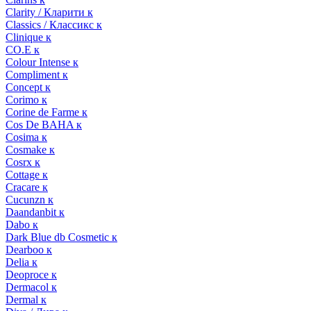
Clarity / Кларити к
Classics / Классикс к
Clinique к
CO.E к
Colour Intense к
Compliment к
Concept к
Corimo к
Corine de Farme к
Cos De BAHA к
Cosima к
Cosmake к
Cosrx к
Cottage к
Cracare к
Cucunzn к
Daandanbit к
Dabo к
Dark Blue db Cosmetic к
Dearboo к
Delia к
Deoproce к
Dermacol к
Dermal к