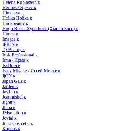
Helena Rubinstein к
Hermes / Эрмес к
Himalaya к
Holika Holika к
Hudabeauty к
Hugo Boss / Хуго Босс (Хьюго Босс) к
Hunca к
Images к
IPKIN к
iQ Beauty к
Irisk Professional к
Irma / Ирма к
IsaDora к
Issey Miyake / Иссей Мияке к
J|ON к
Japan Gals к
Jarden к
JayJun к
Jeanmishel к
Jigott к
Jluna к
JMsolution к
Jovial к
Juno Cosmetic к
Kapous к