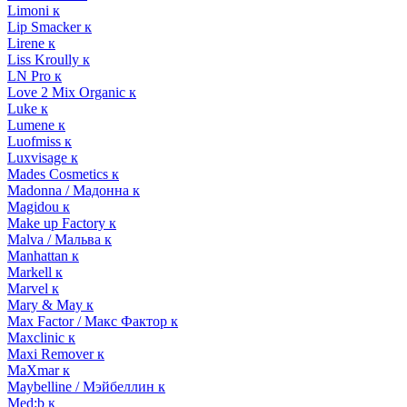
Limoni к
Lip Smacker к
Lirene к
Liss Kroully к
LN Pro к
Love 2 Mix Organic к
Luke к
Lumene к
Luofmiss к
Luxvisage к
Mades Cosmetics к
Madonna / Мадонна к
Magidou к
Make up Factory к
Malva / Мальва к
Manhattan к
Markell к
Marvel к
Mary & May к
Max Factor / Макс Фактор к
Maxclinic к
Maxi Remover к
MaXmar к
Maybelline / Мэйбеллин к
Med:b к