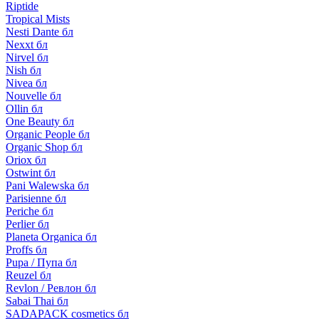
Riptide
Tropical Mists
Nesti Dante бл
Nexxt бл
Nirvel бл
Nish бл
Nivea бл
Nouvelle бл
Ollin бл
One Beauty бл
Organic People бл
Organic Shop бл
Oriox бл
Ostwint бл
Pani Walewska бл
Parisienne бл
Periche бл
Perlier бл
Planeta Organica бл
Proffs бл
Pupa / Пупа бл
Reuzel бл
Revlon / Ревлон бл
Sabai Thai бл
SADAPACK cosmetics бл