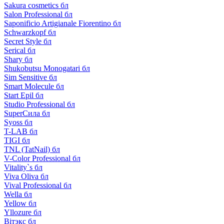
Sakura cosmetics бл
Salon Professional бл
Saponificio Artigianale Fiorentino бл
Schwarzkopf бл
Secret Style бл
Serical бл
Shary бл
Shukobutsu Monogatari бл
Sim Sensitive бл
Smart Molecule бл
Start Epil бл
Studio Professional бл
SuperСила бл
Syoss бл
T-LAB бл
TIGI бл
TNL (TatNail) бл
V-Color Professional бл
Vitality`s бл
Viva Oliva бл
Vival Professional бл
Wella бл
Yellow бл
Yllozure бл
Вiтэкс бл