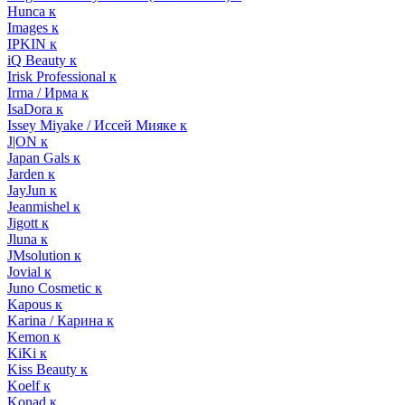
Hunca к
Images к
IPKIN к
iQ Beauty к
Irisk Professional к
Irma / Ирма к
IsaDora к
Issey Miyake / Иссей Мияке к
J|ON к
Japan Gals к
Jarden к
JayJun к
Jeanmishel к
Jigott к
Jluna к
JMsolution к
Jovial к
Juno Cosmetic к
Kapous к
Karina / Карина к
Kemon к
KiKi к
Kiss Beauty к
Koelf к
Konad к