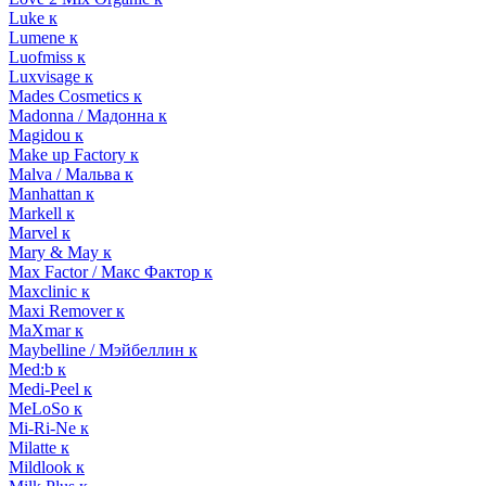
Luke к
Lumene к
Luofmiss к
Luxvisage к
Mades Cosmetics к
Madonna / Мадонна к
Magidou к
Make up Factory к
Malva / Мальва к
Manhattan к
Markell к
Marvel к
Mary & May к
Max Factor / Макс Фактор к
Maxclinic к
Maxi Remover к
MaXmar к
Maybelline / Мэйбеллин к
Med:b к
Medi-Peel к
MeLoSo к
Mi-Ri-Ne к
Milatte к
Mildlook к