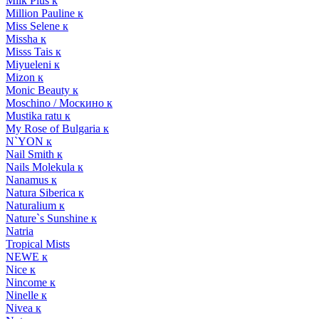
Milk Plus к
Million Pauline к
Miss Selene к
Missha к
Misss Tais к
Miyueleni к
Mizon к
Monic Beauty к
Moschino / Москино к
Mustika ratu к
My Rose of Bulgaria к
N`YON к
Nail Smith к
Nails Molekula к
Nanamus к
Natura Siberica к
Naturalium к
Nature`s Sunshine к
Natria
Tropical Mists
NEWE к
Nice к
Nincome к
Ninelle к
Nivea к