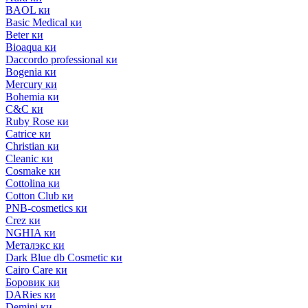
BAOL ки
Basic Medical ки
Beter ки
Bioaqua ки
Daccordo professional ки
Bogenia ки
Mercury ки
Bohemia ки
C&C ки
Ruby Rose ки
Catrice ки
Christian ки
Cleanic ки
Cosmake ки
Cottolina ки
Cotton Club ки
PNB-cosmetics ки
Crez ки
NGHIA ки
Металэкс ки
Dark Blue db Cosmetic ки
Cairo Care ки
Боровик ки
DARies ки
Demini ки