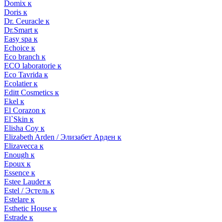
Domix к
Doris к
Dr. Ceuracle к
Dr.Smart к
Easy spa к
Echoice к
Eco branch к
ECO laboratorie к
Eco Tavrida к
Ecolatier к
Editt Cosmetics к
Ekel к
El Corazon к
El`Skin к
Elisha Coy к
Elizabeth Arden / Элизабет Арден к
Elizavecca к
Enough к
Epoux к
Essence к
Estee Lauder к
Estel / Эстель к
Estelare к
Esthetic House к
Estrade к