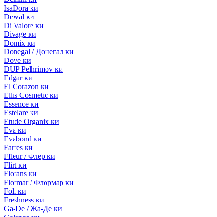
IsaDora ки
Dewal ки
Di Valore ки
Divage ки
Domix ки
Donegal / Донегал ки
Dove ки
DUP Pelhrimov ки
Edgar ки
El Corazon ки
Ellis Cosmetic ки
Essence ки
Estelare ки
Etude Organix ки
Eva ки
Evabond ки
Farres ки
Ffleur / Флер ки
Flirt ки
Florans ки
Flormar / Флормар ки
Foli ки
Freshness ки
Ga-De / Жа-Де ки