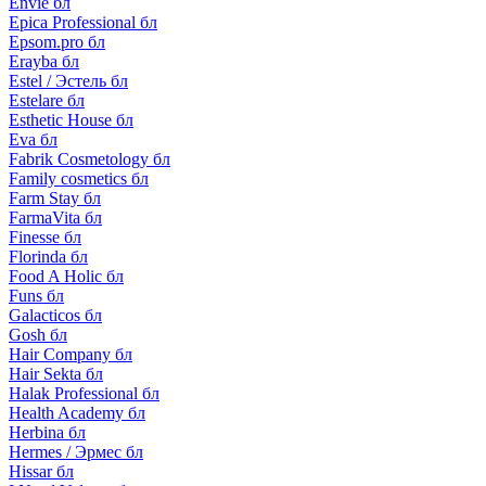
Envie бл
Epica Professional бл
Epsom.pro бл
Erayba бл
Estel / Эстель бл
Estelare бл
Esthetic House бл
Eva бл
Fabrik Cosmetology бл
Family cosmetics бл
Farm Stay бл
FarmaVita бл
Finesse бл
Florinda бл
Food A Holic бл
Funs бл
Galacticos бл
Gosh бл
Hair Company бл
Hair Sekta бл
Halak Professional бл
Health Academy бл
Herbina бл
Hermes / Эрмес бл
Hissar бл