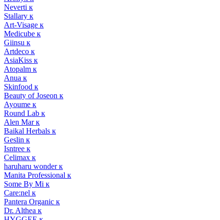
Neverti к
Stallary к
Art-Visage к
Medicube к
Giinsu к
Artdeco к
AsiaKiss к
Atopalm к
Anua к
Skinfood к
Beauty of Joseon к
Ayoume к
Round Lab к
Alen Mar к
Baikal Herbals к
Geslin к
Isntree к
Celimax к
haruharu wonder к
Manita Professional к
Some By Mi к
Care:nel к
Pantera Organic к
Dr. Althea к
HYGGEE к