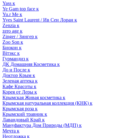
Yass к
Ye Gam top face к
Yu.r Me к
Yves Saint Laurent / Ив Сен Лоран к
Zenzia к
zero age к
Zinger / Зингер к
Zoo Son к
Биокон к
Вiтэкс к
Гурмандиз к
ДК Домашняя Косметика к
До и После к
Доктор Крым к
Зеленая аптека к
Кафе Красоты к
Корея от Леры к
Крымская Живая косметика к
Крымская натуральная коллекция (КНК) к
Крымская роза к
Крымский травник к
Лавандовый Край к
Мануфактура Дом Природы (МДП) к
Мечта к
Неотложка к