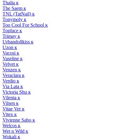
Thalia к
The Saem к
TNL (TatNail) к
Tonymoly к
Too Cool For School к
Topface к
Trimay к
Urbandollkiss к
Uzon к
Vacosi к
Vaseline к
Velvet к
Venzen к
Veraclara к
Verdio к
Via Lata к
Victoria Shu к
Vilenta к
Vilsen к
Vitae Ver к
Vitex к
Vivienne Sabo к
Welcos к
Wet n Wild к
Wokali к