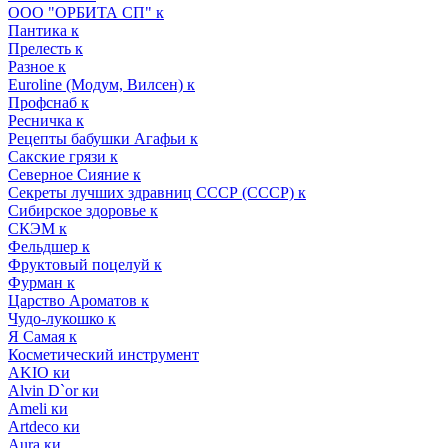
ООО "ОРБИТА СП" к
Пантика к
Прелесть к
Разное к
Euroline (Модум, Вилсен) к
Профснаб к
Ресничка к
Рецепты бабушки Агафьи к
Сакские грязи к
Северное Сияние к
Секреты лучших здравниц СССР (СССР) к
Сибирское здоровье к
СКЭМ к
Фельдшер к
Фруктовый поцелуй к
Фурман к
Царство Ароматов к
Чудо-лукошко к
Я Самая к
Косметический инструмент
AKIO ки
Alvin D`or ки
Ameli ки
Artdeco ки
Aura ки