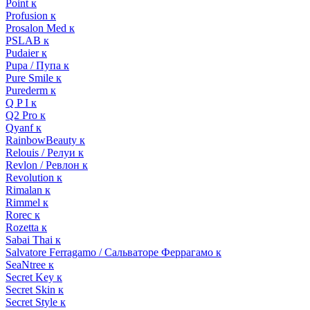
Point к
Profusion к
Prosalon Med к
PSLAB к
Pudaier к
Pupa / Пупа к
Pure Smile к
Purederm к
Q P I к
Q2 Pro к
Qyanf к
RainbowBeauty к
Relouis / Релуи к
Revlon / Ревлон к
Revolution к
Rimalan к
Rimmel к
Rorec к
Rozetta к
Sabai Thai к
Salvatore Ferragamo / Сальваторе Феррагамо к
SeaNtree к
Secret Key к
Secret Skin к
Secret Style к