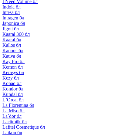
I Need Volume бл
Indola бл
Intesa бл
Intragen бл
Japonica бл
Jigott бл
Kaaral 360 бл
Kaaral бл
Kallos бл
Kapous бл
Kativa бл
Kay Pro бл
Kemon бл
Kerasys бл
Kezy бл
Konad бл
Kondor бл
Kundal бл
L`Oreal бл
La Florentina бл
La Miso бл
La`dor бл
Lactimilk бл
Lafitel Cosmetique бл
Laikou бл