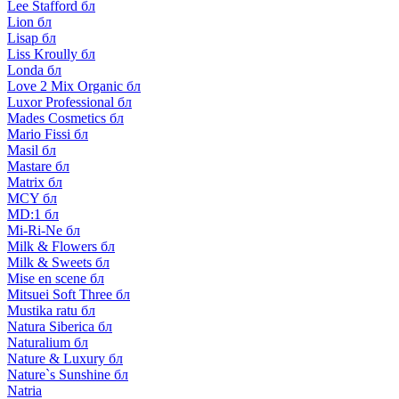
Lee Stafford бл
Lion бл
Lisap бл
Liss Kroully бл
Londa бл
Love 2 Mix Organic бл
Luxor Professional бл
Mades Cosmetics бл
Mario Fissi бл
Masil бл
Mastare бл
Matrix бл
MCY бл
MD:1 бл
Mi-Ri-Ne бл
Milk & Flowers бл
Milk & Sweets бл
Mise en scene бл
Mitsuei Soft Three бл
Mustika ratu бл
Natura Siberica бл
Naturalium бл
Nature & Luxury бл
Nature`s Sunshine бл
Natria