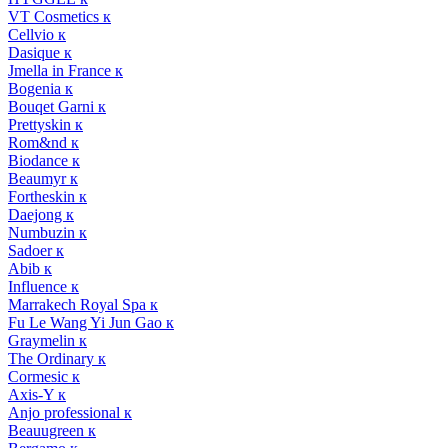
VT Cosmetics к
Cellvio к
Dasique к
Jmella in France к
Bogenia к
Bouqet Garni к
Prettyskin к
Rom&nd к
Biodance к
Beaumyr к
Fortheskin к
Daejong к
Numbuzin к
Sadoer к
Abib к
Influence к
Marrakech Royal Spa к
Fu Le Wang Yi Jun Gao к
Graymelin к
The Ordinary к
Cormesic к
Axis-Y к
Anjo professional к
Beauugreen к