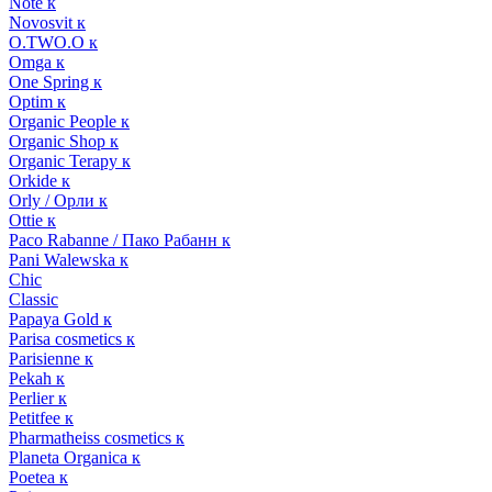
Note к
Novosvit к
O.TWO.O к
Omga к
One Spring к
Optim к
Organic People к
Organic Shop к
Organic Terapy к
Orkide к
Orly / Орли к
Ottie к
Paco Rabanne / Пако Рабанн к
Pani Walewska к
Chic
Classic
Papaya Gold к
Parisa cosmetics к
Parisienne к
Pekah к
Perlier к
Petitfee к
Pharmatheiss cosmetics к
Planeta Organica к
Poetea к