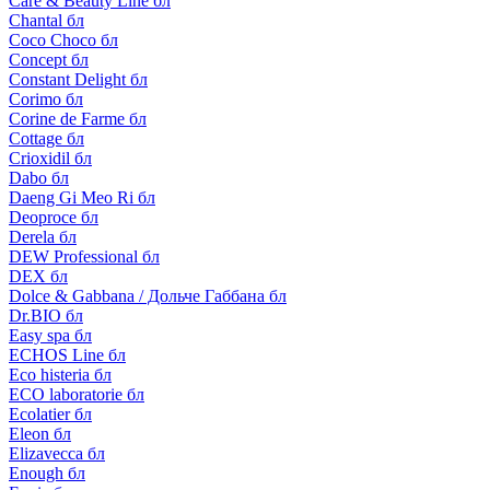
Care & Beauty Line бл
Chantal бл
Coco Choco бл
Concept бл
Constant Delight бл
Corimo бл
Corine de Farme бл
Cottage бл
Crioxidil бл
Dabo бл
Daeng Gi Meo Ri бл
Deoproce бл
Derela бл
DEW Professional бл
DEX бл
Dolce & Gabbana / Дольче Габбана бл
Dr.BIO бл
Easy spa бл
ECHOS Line бл
Eco histeria бл
ECO laboratorie бл
Ecolatier бл
Eleon бл
Elizavecca бл
Enough бл