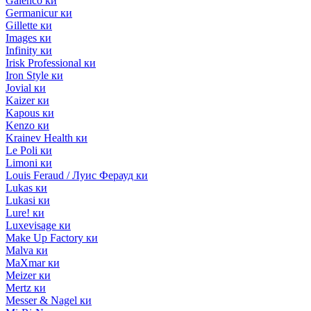
Galenco ки
Germanicur ки
Gillette ки
Images ки
Infinity ки
Irisk Professional ки
Iron Style ки
Jovial ки
Kaizer ки
Kapous ки
Kenzo ки
Krainev Health ки
Le Poli ки
Limoni ки
Louis Feraud / Луис Ферауд ки
Lukas ки
Lukasi ки
Lure! ки
Luxevisage ки
Make Up Factory ки
Malva ки
MaXmar ки
Meizer ки
Mertz ки
Messer & Nagel ки