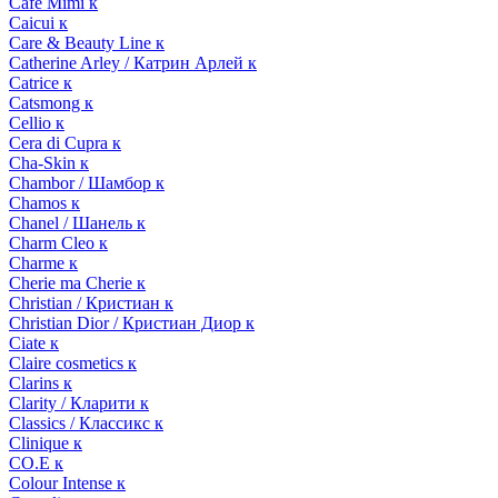
Cafe Mimi к
Caicui к
Care & Beauty Line к
Catherine Arley / Катрин Арлей к
Catrice к
Catsmong к
Cellio к
Cera di Cupra к
Cha-Skin к
Chambor / Шамбор к
Chamos к
Chanel / Шанель к
Charm Cleo к
Charme к
Cherie ma Cherie к
Christian / Кристиан к
Christian Dior / Кристиан Диор к
Ciate к
Claire cosmetics к
Clarins к
Clarity / Кларити к
Classics / Классикс к
Clinique к
CO.E к
Colour Intense к