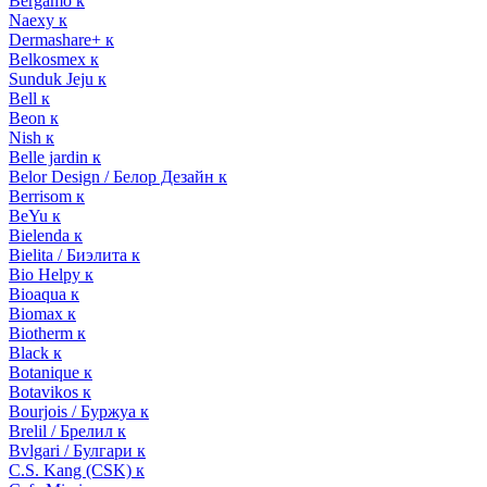
Bergamo к
Naexy к
Dermashare+ к
Belkosmex к
Sunduk Jeju к
Bell к
Beon к
Nish к
Belle jardin к
Belor Design / Белор Дезайн к
Berrisom к
BeYu к
Bielenda к
Bielita / Биэлита к
Bio Helpy к
Bioaqua к
Biomax к
Biotherm к
Black к
Botanique к
Botavikos к
Bourjois / Буржуа к
Brelil / Брелил к
Bvlgari / Булгари к
C.S. Kang (CSK) к