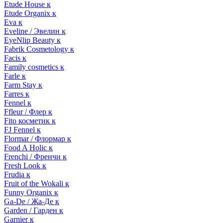
Etude House к
Etude Organix к
Eva к
Eveline / Эвелин к
EyeNlip Beauty к
Fabrik Cosmetology к
Facis к
Family cosmetics к
Farle к
Farm Stay к
Farres к
Fennel к
Ffleur / Флер к
Fito косметик к
FJ Fennel к
Flormar / Флормар к
Food A Holic к
Frenchi / Френчи к
Fresh Look к
Frudia к
Fruit of the Wokali к
Funny Organix к
Ga-De / Жа-Де к
Garden / Гарден к
Garnier к