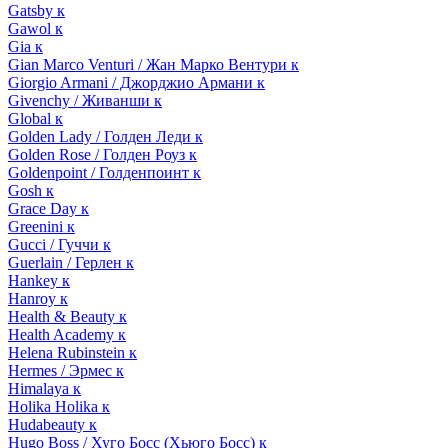
Gatsby к
Gawol к
Gia к
Gian Marco Venturi / Жан Марко Вентури к
Giorgio Armani / Джорджио Армани к
Givenchy / Живанши к
Global к
Golden Lady / Голден Леди к
Golden Rose / Голден Роуз к
Goldenpoint / Голденпоинт к
Gosh к
Grace Day к
Greenini к
Gucci / Гуччи к
Guerlain / Герлен к
Hankey к
Hanroy к
Health & Beauty к
Health Academy к
Helena Rubinstein к
Hermes / Эрмес к
Himalaya к
Holika Holika к
Hudabeauty к
Hugo Boss / Хуго Босс (Хьюго Босс) к