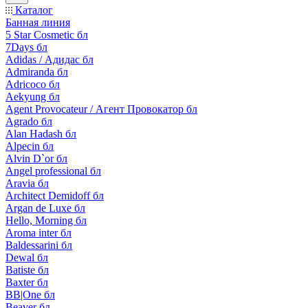
Каталог
Банная линия
5 Star Cosmetic бл
7Days бл
Adidas / Адидас бл
Admiranda бл
Adricoco бл
Aekyung бл
Agent Provocateur / Агент Провокатор бл
Agrado бл
Alan Hadash бл
Alpecin бл
Alvin D`or бл
Angel professional бл
Aravia бл
Architect Demidoff бл
Argan de Luxe бл
Hello, Morning бл
Aroma inter бл
Baldessarini бл
Dewal бл
Batiste бл
Baxter бл
BB|One бл
Beaver бл