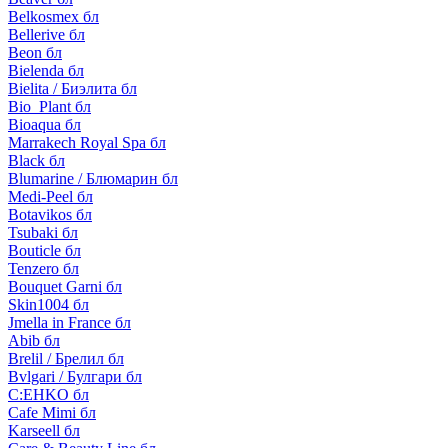
Belkosmex бл
Bellerive бл
Beon бл
Bielenda бл
Bielita / Биэлита бл
Bio_Plant бл
Bioaqua бл
Marrakech Royal Spa бл
Black бл
Blumarine / Блюмарин бл
Medi-Peel бл
Botavikos бл
Tsubaki бл
Bouticle бл
Tenzero бл
Bouquet Garni бл
Skin1004 бл
Jmella in France бл
Abib бл
Brelil / Брелил бл
Bvlgari / Булгари бл
C:EHKO бл
Cafe Mimi бл
Karseell бл