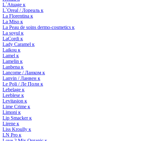
L`Atuage к
L`Oreal / Лореаль к
La Florentina к
La Miso к
La Peau de soins dermo-cosmetics к
La soyul к
LaCordi к
Lady Caramel к
Laikou к
Lamel к
Lamelin к
Lanbena к
Lancome / Ланком к
Lanvin / Ланвен к
Le Poli / Ле Поли к
Lebelage к
Leeblese к
Levitasion к
Lime Crime к
Limoni к
Lip Smacker к
Lirene к
Liss Kroully к
LN Pro к
Love 2 Mix Organic к