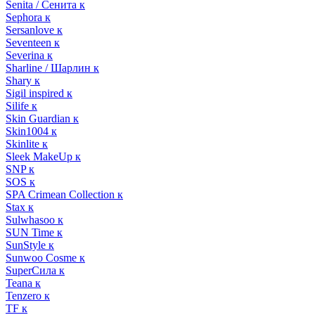
Senita / Сенита к
Sephora к
Sersanlove к
Seventeen к
Severina к
Sharline / Шарлин к
Shary к
Sigil inspired к
Silife к
Skin Guardian к
Skin1004 к
Skinlite к
Sleek MakeUp к
SNP к
SOS к
SPA Crimean Collection к
Stax к
Sulwhasoo к
SUN Time к
SunStyle к
Sunwoo Cosme к
SuperСила к
Teana к
Tenzero к
TF к