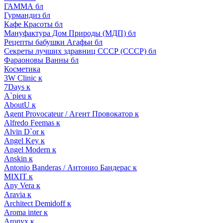
ГАММА бл
Гурмандиз бл
Кафе Красоты бл
Мануфактура Дом Природы (МДП) бл
Рецепты бабушки Агафьи бл
Секреты лучших здравниц СССР (СССР) бл
Фараоновы Ванны бл
Косметика
3W Clinic к
7Days к
A`pieu к
AboutU к
Agent Provocateur / Агент Провокатор к
Alfredo Feemas к
Alvin D`or к
Angel Key к
Angel Modern к
Anskin к
Antonio Banderas / Антонио Бандерас к
MIXIT к
Any Vera к
Aravia к
Architect Demidoff к
Aroma inter к
Aronyx к