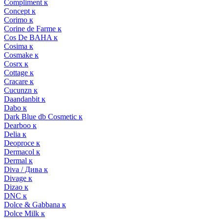
Compliment к
Concept к
Corimo к
Corine de Farme к
Cos De BAHA к
Cosima к
Cosmake к
Cosrx к
Cottage к
Cracare к
Cucunzn к
Daandanbit к
Dabo к
Dark Blue db Cosmetic к
Dearboo к
Delia к
Deoproce к
Dermacol к
Dermal к
Diva / Дива к
Divage к
Dizao к
DNC к
Dolce & Gabbana к
Dolce Milk к