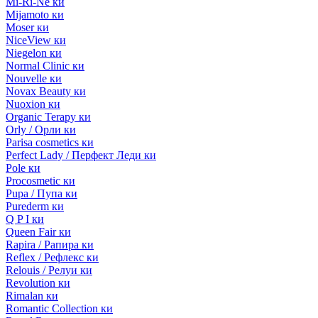
Mi-Ri-Ne ки
Mijamoto ки
Moser ки
NiceView ки
Niegelon ки
Normal Clinic ки
Nouvelle ки
Novax Beauty ки
Nuoxion ки
Organic Terapy ки
Orly / Орли ки
Parisa cosmetics ки
Perfect Lady / Перфект Леди ки
Pole ки
Procosmetic ки
Pupa / Пупа ки
Purederm ки
Q P I ки
Queen Fair ки
Rapira / Рапира ки
Reflex / Рефлекс ки
Relouis / Релуи ки
Revolution ки
Rimalan ки
Romantic Collection ки