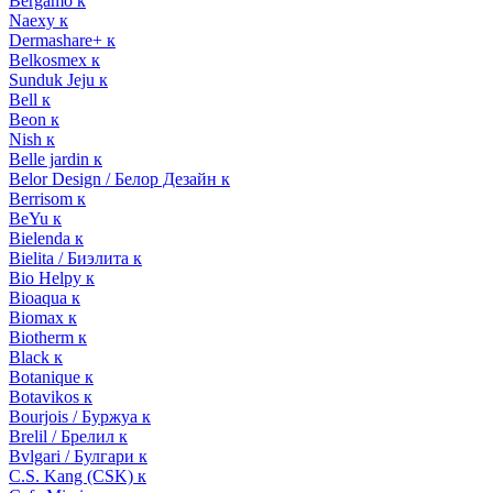
Bergamo к
Naexy к
Dermashare+ к
Belkosmex к
Sunduk Jeju к
Bell к
Beon к
Nish к
Belle jardin к
Belor Design / Белор Дезайн к
Berrisom к
BeYu к
Bielenda к
Bielita / Биэлита к
Bio Helpy к
Bioaqua к
Biomax к
Biotherm к
Black к
Botanique к
Botavikos к
Bourjois / Буржуа к
Brelil / Брелил к
Bvlgari / Булгари к
C.S. Kang (CSK) к