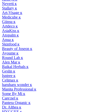
Neverti к
Stallary к
Art-Visage к
Medicube к
Giinsu к
Artdeco к
AsiaKiss к
Atopalm к
Anua к
Skinfood к
Beauty of Joseon к
Ayoume к
Round Lab к
Alen Mar к
Baikal Herbals к
Geslin к
Isntree к
Celimax к
haruharu wonder к
Manita Professional к
Some By Mi к
Care:nel к
Pantera Organic к
Dr. Althea к
HYGGEE к