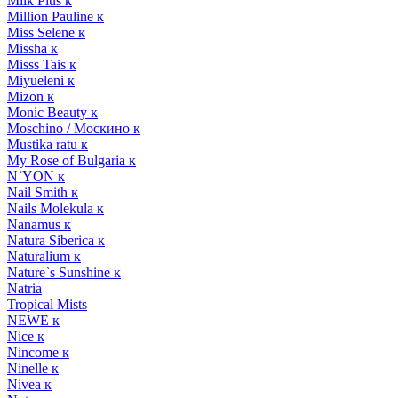
Milk Plus к
Million Pauline к
Miss Selene к
Missha к
Misss Tais к
Miyueleni к
Mizon к
Monic Beauty к
Moschino / Москино к
Mustika ratu к
My Rose of Bulgaria к
N`YON к
Nail Smith к
Nails Molekula к
Nanamus к
Natura Siberica к
Naturalium к
Nature`s Sunshine к
Natria
Tropical Mists
NEWE к
Nice к
Nincome к
Ninelle к
Nivea к