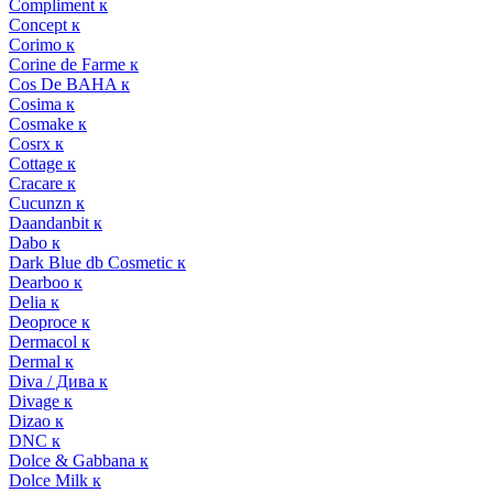
Compliment к
Concept к
Corimo к
Corine de Farme к
Cos De BAHA к
Cosima к
Cosmake к
Cosrx к
Cottage к
Cracare к
Cucunzn к
Daandanbit к
Dabo к
Dark Blue db Cosmetic к
Dearboo к
Delia к
Deoproce к
Dermacol к
Dermal к
Diva / Дива к
Divage к
Dizao к
DNC к
Dolce & Gabbana к
Dolce Milk к