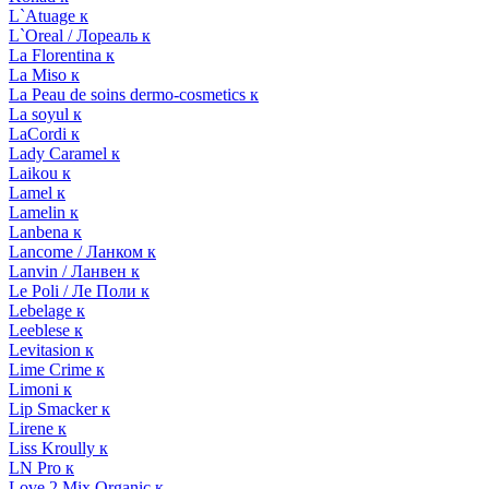
L`Atuage к
L`Oreal / Лореаль к
La Florentina к
La Miso к
La Peau de soins dermo-cosmetics к
La soyul к
LaCordi к
Lady Caramel к
Laikou к
Lamel к
Lamelin к
Lanbena к
Lancome / Ланком к
Lanvin / Ланвен к
Le Poli / Ле Поли к
Lebelage к
Leeblese к
Levitasion к
Lime Crime к
Limoni к
Lip Smacker к
Lirene к
Liss Kroully к
LN Pro к
Love 2 Mix Organic к