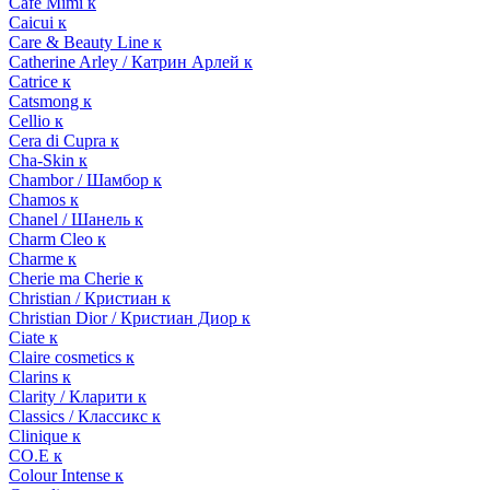
Cafe Mimi к
Caicui к
Care & Beauty Line к
Catherine Arley / Катрин Арлей к
Catrice к
Catsmong к
Cellio к
Cera di Cupra к
Cha-Skin к
Chambor / Шамбор к
Chamos к
Chanel / Шанель к
Charm Cleo к
Charme к
Cherie ma Cherie к
Christian / Кристиан к
Christian Dior / Кристиан Диор к
Ciate к
Claire cosmetics к
Clarins к
Clarity / Кларити к
Classics / Классикс к
Clinique к
CO.E к
Colour Intense к