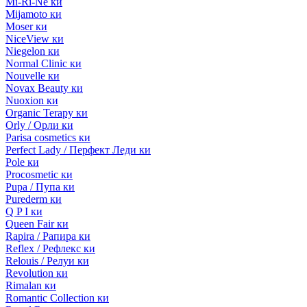
Mi-Ri-Ne ки
Mijamoto ки
Moser ки
NiceView ки
Niegelon ки
Normal Clinic ки
Nouvelle ки
Novax Beauty ки
Nuoxion ки
Organic Terapy ки
Orly / Орли ки
Parisa cosmetics ки
Perfect Lady / Перфект Леди ки
Pole ки
Procosmetic ки
Pupa / Пупа ки
Purederm ки
Q P I ки
Queen Fair ки
Rapira / Рапира ки
Reflex / Рефлекс ки
Relouis / Релуи ки
Revolution ки
Rimalan ки
Romantic Collection ки