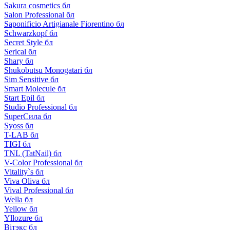
Sakura cosmetics бл
Salon Professional бл
Saponificio Artigianale Fiorentino бл
Schwarzkopf бл
Secret Style бл
Serical бл
Shary бл
Shukobutsu Monogatari бл
Sim Sensitive бл
Smart Molecule бл
Start Epil бл
Studio Professional бл
SuperСила бл
Syoss бл
T-LAB бл
TIGI бл
TNL (TatNail) бл
V-Color Professional бл
Vitality`s бл
Viva Oliva бл
Vival Professional бл
Wella бл
Yellow бл
Yllozure бл
Вiтэкс бл