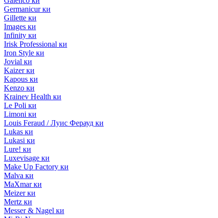
Galenco ки
Germanicur ки
Gillette ки
Images ки
Infinity ки
Irisk Professional ки
Iron Style ки
Jovial ки
Kaizer ки
Kapous ки
Kenzo ки
Krainev Health ки
Le Poli ки
Limoni ки
Louis Feraud / Луис Ферауд ки
Lukas ки
Lukasi ки
Lure! ки
Luxevisage ки
Make Up Factory ки
Malva ки
MaXmar ки
Meizer ки
Mertz ки
Messer & Nagel ки