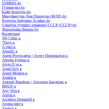
ГАММА бл
Гурмандиз бл
Кафе Красоты бл
Мануфактура Дом Природы (МДП) бл
Рецепты бабушки Агафьи бл
Секреты лучших здравниц СССР (СССР) бл
Фараоновы Ванны бл
Косметика
3W Clinic к
7Days к
A`pieu к
AboutU к
Agent Provocateur / Агент Провокатор к
Alfredo Feemas к
Alvin D`or к
Angel Key к
Angel Modern к
Anskin к
Antonio Banderas / Антонио Бандерас к
MIXIT к
Any Vera к
Aravia к
Architect Demidoff к
Aroma inter к
Aronyx к