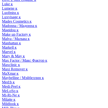
Luke к
Lumene к
Luofmiss к
Luxvisage к
Mades Cosmetics к
Madonna / Мадонна к
Magidou к
Make up Factory к
Malva / Мальва к
Manhattan к
Markell к
Marvel к
Mary & May к
Max Factor / Макс Фактор к
Maxclinic к
Maxi Remover к
MaXmar к
Maybelline / Мэйбеллин к
Med:b к
Medi-Peel к
MeLoSo к
Mi-Ri-Ne к
Milatte к
Mildlook к