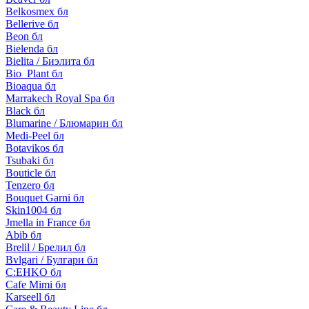
Belkosmex бл
Bellerive бл
Beon бл
Bielenda бл
Bielita / Биэлита бл
Bio_Plant бл
Bioaqua бл
Marrakech Royal Spa бл
Black бл
Blumarine / Блюмарин бл
Medi-Peel бл
Botavikos бл
Tsubaki бл
Bouticle бл
Tenzero бл
Bouquet Garni бл
Skin1004 бл
Jmella in France бл
Abib бл
Brelil / Брелил бл
Bvlgari / Булгари бл
C:EHKO бл
Cafe Mimi бл
Karseell бл