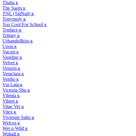
Thalia к
The Saem к
TNL (TatNail) к
Tonymoly к
Too Cool For School к
Topface к
Trimay к
Urbandollkiss к
Uzon к
Vacosi к
Vaseline к
Velvet к
Venzen к
Veraclara к
Verdio к
Via Lata к
Victoria Shu к
Vilenta к
Vilsen к
Vitae Ver к
Vitex к
Vivienne Sabo к
Welcos к
Wet n Wild к
Wokali к