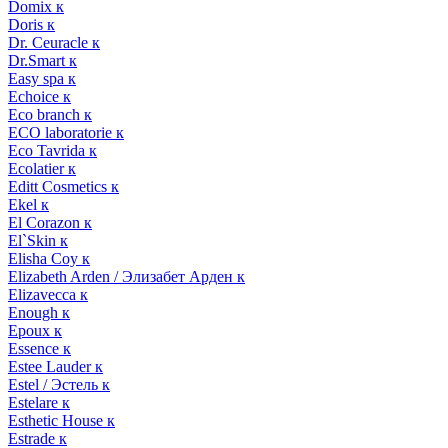
Domix к
Doris к
Dr. Ceuracle к
Dr.Smart к
Easy spa к
Echoice к
Eco branch к
ECO laboratorie к
Eco Tavrida к
Ecolatier к
Editt Cosmetics к
Ekel к
El Corazon к
El`Skin к
Elisha Coy к
Elizabeth Arden / Элизабет Арден к
Elizavecca к
Enough к
Epoux к
Essence к
Estee Lauder к
Estel / Эстель к
Estelare к
Esthetic House к
Estrade к