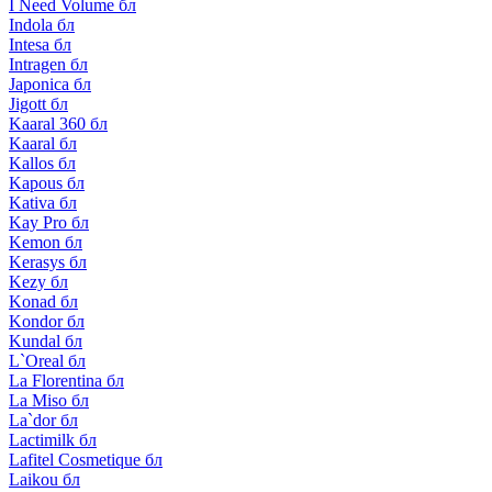
I Need Volume бл
Indola бл
Intesa бл
Intragen бл
Japonica бл
Jigott бл
Kaaral 360 бл
Kaaral бл
Kallos бл
Kapous бл
Kativa бл
Kay Pro бл
Kemon бл
Kerasys бл
Kezy бл
Konad бл
Kondor бл
Kundal бл
L`Oreal бл
La Florentina бл
La Miso бл
La`dor бл
Lactimilk бл
Lafitel Cosmetique бл
Laikou бл