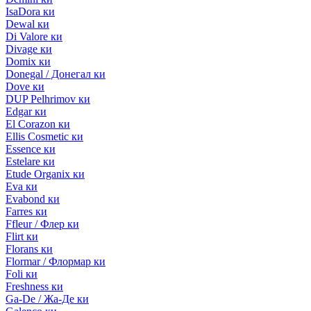
IsaDora ки
Dewal ки
Di Valore ки
Divage ки
Domix ки
Donegal / Донегал ки
Dove ки
DUP Pelhrimov ки
Edgar ки
El Corazon ки
Ellis Cosmetic ки
Essence ки
Estelare ки
Etude Organix ки
Eva ки
Evabond ки
Farres ки
Ffleur / Флер ки
Flirt ки
Florans ки
Flormar / Флормар ки
Foli ки
Freshness ки
Ga-De / Жа-Де ки