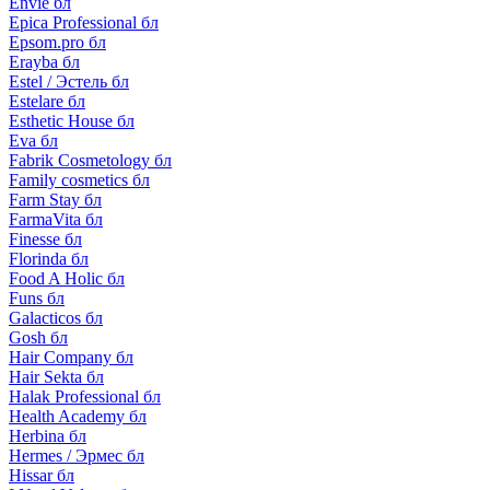
Envie бл
Epica Professional бл
Epsom.pro бл
Erayba бл
Estel / Эстель бл
Estelare бл
Esthetic House бл
Eva бл
Fabrik Cosmetology бл
Family cosmetics бл
Farm Stay бл
FarmaVita бл
Finesse бл
Florinda бл
Food A Holic бл
Funs бл
Galacticos бл
Gosh бл
Hair Company бл
Hair Sekta бл
Halak Professional бл
Health Academy бл
Herbina бл
Hermes / Эрмес бл
Hissar бл