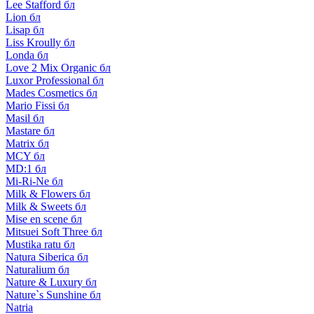
Lee Stafford бл
Lion бл
Lisap бл
Liss Kroully бл
Londa бл
Love 2 Mix Organic бл
Luxor Professional бл
Mades Cosmetics бл
Mario Fissi бл
Masil бл
Mastare бл
Matrix бл
MCY бл
MD:1 бл
Mi-Ri-Ne бл
Milk & Flowers бл
Milk & Sweets бл
Mise en scene бл
Mitsuei Soft Three бл
Mustika ratu бл
Natura Siberica бл
Naturalium бл
Nature & Luxury бл
Nature`s Sunshine бл
Natria