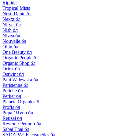
Riptide
Tropical Mists
Nesti Dante бл
Nexxt бл
Nirvel бл
Nish бл
Nivea бл
Nouvelle бл
Ollin бл
One Beauty бл
Organic People бл
Organic Shop бл
Oriox бл
Ostwint бл
Pani Walewska бл
Parisienne бл
Periche бл
Perlier бл
Planeta Organica бл
Proffs бл
Pupa / Пупа бл
Reuzel бл
Revlon / Ревлон бл
Sabai Thai бл
SADAPACK cosmetics бл