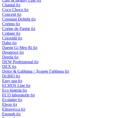
Care & Beauty Line бл
Chantal бл
Coco Choco бл
Concept бл
Constant Delight бл
Corimo бл
Corine de Farme бл
Cottage бл
Crioxidil бл
Dabo бл
Daeng Gi Meo Ri бл
Deoproce бл
Derela бл
DEW Professional бл
DEX бл
Dolce & Gabbana / Дольче Габбана бл
Dr.BIO бл
Easy spa бл
ECHOS Line бл
Eco histeria бл
ECO laboratorie бл
Ecolatier бл
Eleon бл
Elizavecca бл
Enough бл