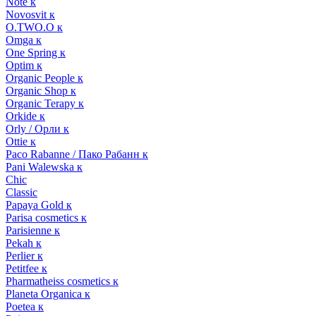
Note к
Novosvit к
O.TWO.O к
Omga к
One Spring к
Optim к
Organic People к
Organic Shop к
Organic Terapy к
Orkide к
Orly / Орли к
Ottie к
Paco Rabanne / Пако Рабанн к
Pani Walewska к
Chic
Classic
Papaya Gold к
Parisa cosmetics к
Parisienne к
Pekah к
Perlier к
Petitfee к
Pharmatheiss cosmetics к
Planeta Organica к
Poetea к