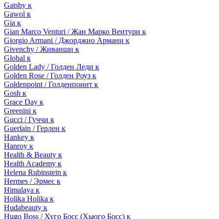
Gatsby к
Gawol к
Gia к
Gian Marco Venturi / Жан Марко Вентури к
Giorgio Armani / Джорджио Армани к
Givenchy / Живанши к
Global к
Golden Lady / Голден Леди к
Golden Rose / Голден Роуз к
Goldenpoint / Голденпоинт к
Gosh к
Grace Day к
Greenini к
Gucci / Гуччи к
Guerlain / Герлен к
Hankey к
Hanroy к
Health & Beauty к
Health Academy к
Helena Rubinstein к
Hermes / Эрмес к
Himalaya к
Holika Holika к
Hudabeauty к
Hugo Boss / Хуго Босс (Хьюго Босс) к