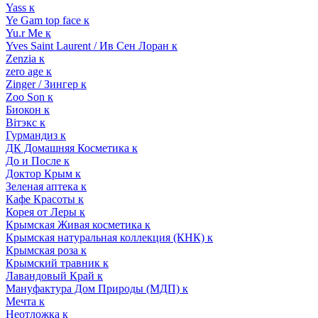
Yass к
Ye Gam top face к
Yu.r Me к
Yves Saint Laurent / Ив Сен Лоран к
Zenzia к
zero age к
Zinger / Зингер к
Zoo Son к
Биокон к
Вiтэкс к
Гурмандиз к
ДК Домашняя Косметика к
До и После к
Доктор Крым к
Зеленая аптека к
Кафе Красоты к
Корея от Леры к
Крымская Живая косметика к
Крымская натуральная коллекция (КНК) к
Крымская роза к
Крымский травник к
Лавандовый Край к
Мануфактура Дом Природы (МДП) к
Мечта к
Неотложка к