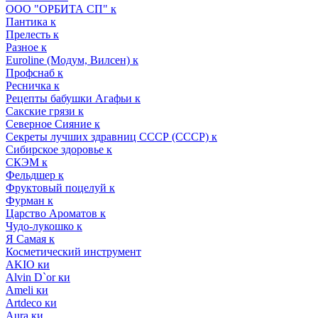
ООО "ОРБИТА СП" к
Пантика к
Прелесть к
Разное к
Euroline (Модум, Вилсен) к
Профснаб к
Ресничка к
Рецепты бабушки Агафьи к
Сакские грязи к
Северное Сияние к
Секреты лучших здравниц СССР (СССР) к
Сибирское здоровье к
СКЭМ к
Фельдшер к
Фруктовый поцелуй к
Фурман к
Царство Ароматов к
Чудо-лукошко к
Я Самая к
Косметический инструмент
AKIO ки
Alvin D`or ки
Ameli ки
Artdeco ки
Aura ки