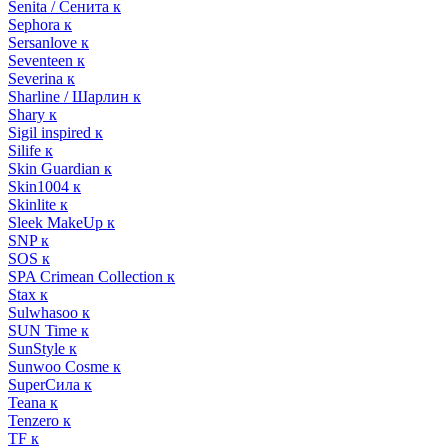
Senita / Сенита к
Sephora к
Sersanlove к
Seventeen к
Severina к
Sharline / Шарлин к
Shary к
Sigil inspired к
Silife к
Skin Guardian к
Skin1004 к
Skinlite к
Sleek MakeUp к
SNP к
SOS к
SPA Crimean Collection к
Stax к
Sulwhasoo к
SUN Time к
SunStyle к
Sunwoo Cosme к
SuperСила к
Teana к
Tenzero к
TF к