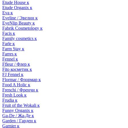
Etude House к
Etude Organix к
Eva к
Eveline / Эвелин к
EyeNlip Beauty к
Fabrik Cosmetology к
Facis к
Family cosmetics к
Farle к
Farm Stay к
Farres к
Fennel к
Ffleur / Флер к
Fito косметик к
FJ Fennel к
Flormar / Флормар к
Food A Holic к
Frenchi / Френчи к
Fresh Look к
Frudia к
Fruit of the Wokali к
Funny Organix к
Ga-De / Жа-Де к
Garden / Гарден к
Garnier к