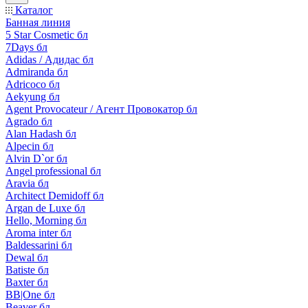
Каталог
Банная линия
5 Star Cosmetic бл
7Days бл
Adidas / Адидас бл
Admiranda бл
Adricoco бл
Aekyung бл
Agent Provocateur / Агент Провокатор бл
Agrado бл
Alan Hadash бл
Alpecin бл
Alvin D`or бл
Angel professional бл
Aravia бл
Architect Demidoff бл
Argan de Luxe бл
Hello, Morning бл
Aroma inter бл
Baldessarini бл
Dewal бл
Batiste бл
Baxter бл
BB|One бл
Beaver бл