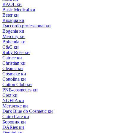
BAOL ки
Basic Medical ки
Beter ки
Bioaqua ки
Daccordo professional ки
Bogenia ки
Mercury ки
Bohemia ки
C&C ки
Ruby Rose ки
Catrice ки
Christian ки
Cleanic ки
Cosmake ки
Cottolina ки
Cotton Club ки
PNB-cosmetics ки
Crez ки
NGHIA ки
Металэкс ки
Dark Blue db Cosmetic ки
Cairo Care ки
Боровик ки
DARies ки
Demini ки