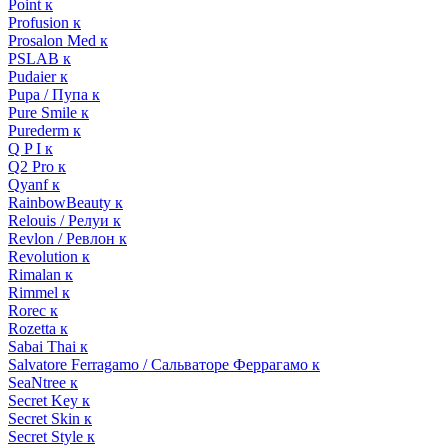
Point к
Profusion к
Prosalon Med к
PSLAB к
Pudaier к
Pupa / Пупа к
Pure Smile к
Purederm к
Q P I к
Q2 Pro к
Qyanf к
RainbowBeauty к
Relouis / Релуи к
Revlon / Ревлон к
Revolution к
Rimalan к
Rimmel к
Rorec к
Rozetta к
Sabai Thai к
Salvatore Ferragamo / Сальваторе Феррагамо к
SeaNtree к
Secret Key к
Secret Skin к
Secret Style к