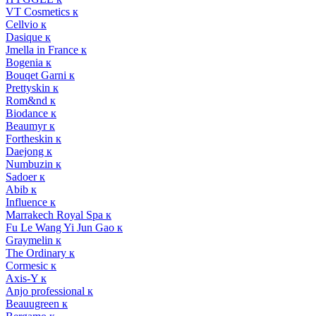
VT Cosmetics к
Cellvio к
Dasique к
Jmella in France к
Bogenia к
Bouqet Garni к
Prettyskin к
Rom&nd к
Biodance к
Beaumyr к
Fortheskin к
Daejong к
Numbuzin к
Sadoer к
Abib к
Influence к
Marrakech Royal Spa к
Fu Le Wang Yi Jun Gao к
Graymelin к
The Ordinary к
Cormesic к
Axis-Y к
Anjo professional к
Beauugreen к