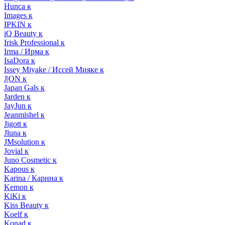
Hunca к
Images к
IPKIN к
iQ Beauty к
Irisk Professional к
Irma / Ирма к
IsaDora к
Issey Miyake / Иссей Мияке к
J|ON к
Japan Gals к
Jarden к
JayJun к
Jeanmishel к
Jigott к
Jluna к
JMsolution к
Jovial к
Juno Cosmetic к
Kapous к
Karina / Карина к
Kemon к
KiKi к
Kiss Beauty к
Koelf к
Konad к