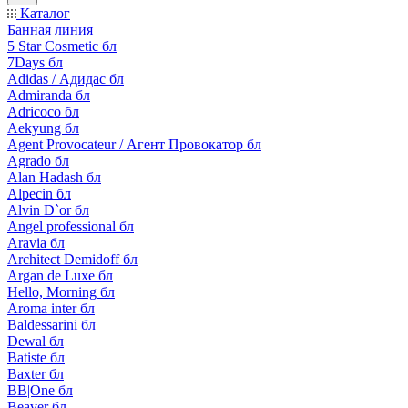
Каталог
Банная линия
5 Star Cosmetic бл
7Days бл
Adidas / Адидас бл
Admiranda бл
Adricoco бл
Aekyung бл
Agent Provocateur / Агент Провокатор бл
Agrado бл
Alan Hadash бл
Alpecin бл
Alvin D`or бл
Angel professional бл
Aravia бл
Architect Demidoff бл
Argan de Luxe бл
Hello, Morning бл
Aroma inter бл
Baldessarini бл
Dewal бл
Batiste бл
Baxter бл
BB|One бл
Beaver бл