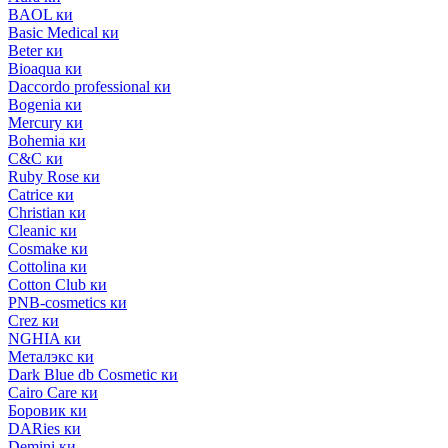
BAOL ки
Basic Medical ки
Beter ки
Bioaqua ки
Daccordo professional ки
Bogenia ки
Mercury ки
Bohemia ки
C&C ки
Ruby Rose ки
Catrice ки
Christian ки
Cleanic ки
Cosmake ки
Cottolina ки
Cotton Club ки
PNB-cosmetics ки
Crez ки
NGHIA ки
Металэкс ки
Dark Blue db Cosmetic ки
Cairo Care ки
Боровик ки
DARies ки
Demini ки