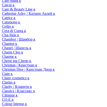
Cafe Mimi к
Caicui к
Care & Beauty Line к
Catherine Arley / Катрин Арлей к
Catrice к
Catsmong к
Cellio к
Cera di Cupra к
Cha-Skin к
Chambor / Шамбор к
Chamos к
Chanel / Шанель к
Charm Cleo к
Charme к
Cherie ma Cherie к
Christian / Кристиан к
Christian Dior / Кристиан Диор к
Ciate к
Claire cosmetics к
Clarins к
Clarity / Кларити к
Classics / Классикс к
Clinique к
CO.E к
Colour Intense к