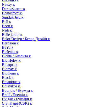
Bergamo к
Naexy к
Dermashare+ к
Belkosmex к
Sunduk Jeju к
Bell к
Beon к
Nish к
Belle jardin к
Belor Design / Белор Дезайн к
Berrisom к
BeYu к
Bielenda к
Bielita / Биэлита к
Bio Helpy к
Bioaqua к
Biomax к
Biotherm к
Black к
Botanique к
Botavikos к
Bourjois / Буржуа к
Brelil / Брелил к
Bvlgari / Булгари к
C.S. Kang (CSK) к