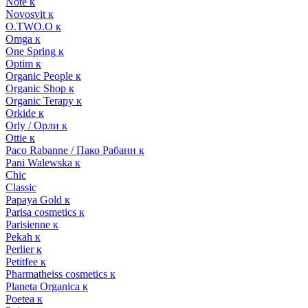
Note к
Novosvit к
O.TWO.O к
Omga к
One Spring к
Optim к
Organic People к
Organic Shop к
Organic Terapy к
Orkide к
Orly / Орли к
Ottie к
Paco Rabanne / Пако Рабанн к
Pani Walewska к
Chic
Classic
Papaya Gold к
Parisa cosmetics к
Parisienne к
Pekah к
Perlier к
Petitfee к
Pharmatheiss cosmetics к
Planeta Organica к
Poetea к