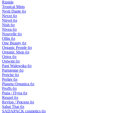
Riptide
Tropical Mists
Nesti Dante бл
Nexxt бл
Nirvel бл
Nish бл
Nivea бл
Nouvelle бл
Ollin бл
One Beauty бл
Organic People бл
Organic Shop бл
Oriox бл
Ostwint бл
Pani Walewska бл
Parisienne бл
Periche бл
Perlier бл
Planeta Organica бл
Proffs бл
Pupa / Пупа бл
Reuzel бл
Revlon / Ревлон бл
Sabai Thai бл
SADAPACK cosmetics бл