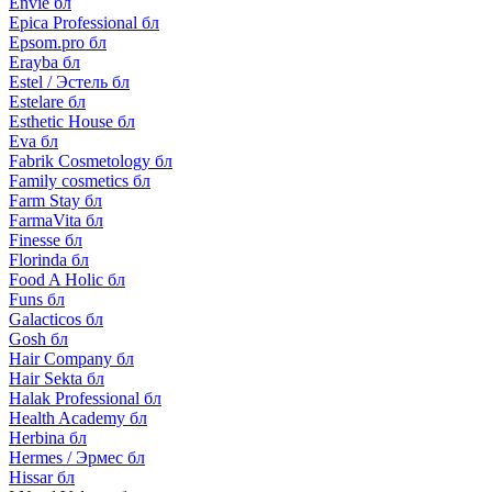
Envie бл
Epica Professional бл
Epsom.pro бл
Erayba бл
Estel / Эстель бл
Estelare бл
Esthetic House бл
Eva бл
Fabrik Cosmetology бл
Family cosmetics бл
Farm Stay бл
FarmaVita бл
Finesse бл
Florinda бл
Food A Holic бл
Funs бл
Galacticos бл
Gosh бл
Hair Company бл
Hair Sekta бл
Halak Professional бл
Health Academy бл
Herbina бл
Hermes / Эрмес бл
Hissar бл