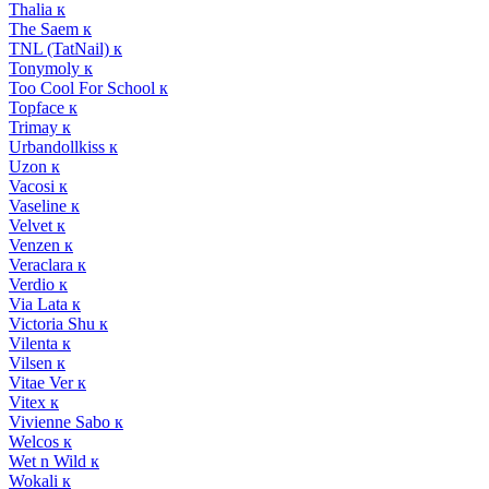
Thalia к
The Saem к
TNL (TatNail) к
Tonymoly к
Too Cool For School к
Topface к
Trimay к
Urbandollkiss к
Uzon к
Vacosi к
Vaseline к
Velvet к
Venzen к
Veraclara к
Verdio к
Via Lata к
Victoria Shu к
Vilenta к
Vilsen к
Vitae Ver к
Vitex к
Vivienne Sabo к
Welcos к
Wet n Wild к
Wokali к