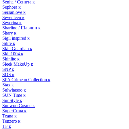
Senita / Сенита к
Sephora к
Sersanlove к
Seventeen к
Severina к
Sharline / Шарлин к
Shary к
Sigil inspired к
Silife к
Skin Guardian к
Skin1004 к
Skinlite к
Sleek MakeUp к
SNP к
SOS к
SPA Crimean Collection к
Stax к
Sulwhasoo к
SUN Time к
SunStyle к
Sunwoo Cosme к
SuperСила к
Teana к
Tenzero к
TF к