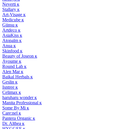
Neverti к
Stallary к
Art-Visage к
Medicube к
Giinsu к
Artdeco к
AsiaKiss к
Atopalm к
Anua к
Skinfood к
Beauty of Joseon к
Ayoume к
Round Lab к
Alen Mar к
Baikal Herbals к
Geslin к
Isntree к
Celimax к
haruharu wonder к
Manita Professional к
Some By Mi к
Care:nel к
Pantera Organic к
Dr. Althea к
HYGGEE к