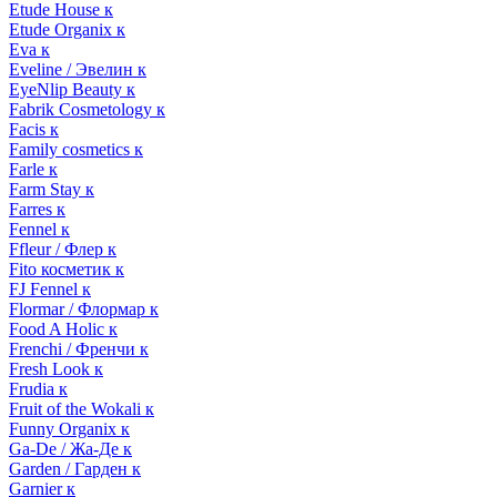
Etude House к
Etude Organix к
Eva к
Eveline / Эвелин к
EyeNlip Beauty к
Fabrik Cosmetology к
Facis к
Family cosmetics к
Farle к
Farm Stay к
Farres к
Fennel к
Ffleur / Флер к
Fito косметик к
FJ Fennel к
Flormar / Флормар к
Food A Holic к
Frenchi / Френчи к
Fresh Look к
Frudia к
Fruit of the Wokali к
Funny Organix к
Ga-De / Жа-Де к
Garden / Гарден к
Garnier к