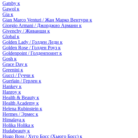
Gatsby к
Gawol к
Gia к
Gian Marco Venturi / Жан Марко Вентури к
Giorgio Armani / Джорджио Армани к
Givenchy / Живанши к
Global к
Golden Lady / Голден Леди к
Golden Rose / Голден Роуз к
Goldenpoint / Голденпоинт к
Gosh к
Grace Day к
Greenini к
Gucci / Гуччи к
Guerlain / Герлен к
Hankey к
Hanroy к
Health & Beauty к
Health Academy к
Helena Rubinstein к
Hermes / Эрмес к
Himalaya к
Holika Holika к
Hudabeauty к
Hugo Boss / Хуго Босс (Хьюго Босс) к