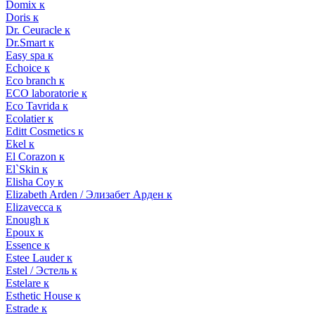
Domix к
Doris к
Dr. Ceuracle к
Dr.Smart к
Easy spa к
Echoice к
Eco branch к
ECO laboratorie к
Eco Tavrida к
Ecolatier к
Editt Cosmetics к
Ekel к
El Corazon к
El`Skin к
Elisha Coy к
Elizabeth Arden / Элизабет Арден к
Elizavecca к
Enough к
Epoux к
Essence к
Estee Lauder к
Estel / Эстель к
Estelare к
Esthetic House к
Estrade к