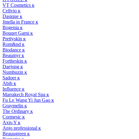
VT Cosmetics к
Cellvio к
Dasique к
Jmella in France к
Bogenia к
Bouqet Garni к
Prettyskin к
Rom&nd к
Biodance к
Beaumyr к
Fortheskin к
Daejong к
Numbuzin к
Sadoer к
Abib к
Influence к
Marrakech Royal Spa к
Fu Le Wang Yi Jun Gao к
Graymelin к
The Ordinary к
Cormesic к
Axis-Y к
Anjo professional к
Beauugreen к