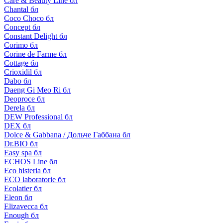
Care & Beauty Line бл
Chantal бл
Coco Choco бл
Concept бл
Constant Delight бл
Corimo бл
Corine de Farme бл
Cottage бл
Crioxidil бл
Dabo бл
Daeng Gi Meo Ri бл
Deoproce бл
Derela бл
DEW Professional бл
DEX бл
Dolce & Gabbana / Дольче Габбана бл
Dr.BIO бл
Easy spa бл
ECHOS Line бл
Eco histeria бл
ECO laboratorie бл
Ecolatier бл
Eleon бл
Elizavecca бл
Enough бл