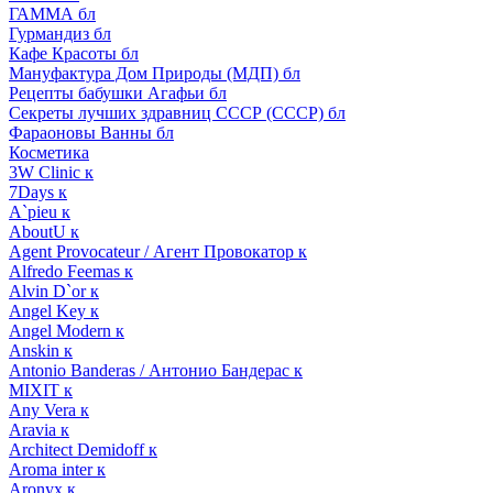
ГАММА бл
Гурмандиз бл
Кафе Красоты бл
Мануфактура Дом Природы (МДП) бл
Рецепты бабушки Агафьи бл
Секреты лучших здравниц СССР (СССР) бл
Фараоновы Ванны бл
Косметика
3W Clinic к
7Days к
A`pieu к
AboutU к
Agent Provocateur / Агент Провокатор к
Alfredo Feemas к
Alvin D`or к
Angel Key к
Angel Modern к
Anskin к
Antonio Banderas / Антонио Бандерас к
MIXIT к
Any Vera к
Aravia к
Architect Demidoff к
Aroma inter к
Aronyx к