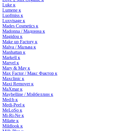
Luke к
Lumene к
Luofmiss к
Luxvisage к
Mades Cosmetics к
Madonna / Мадонна к
Magidou к
Make up Factory к
Malva / Мальва к
Manhattan к
Markell к
Marvel к
Mary & May к
Max Factor / Макс Фактор к
Maxclinic к
Maxi Remover к
MaXmar к
Maybelline / Мэйбеллин к
Med:b к
Medi-Peel к
MeLoSo к
Mi-Ri-Ne к
Milatte к
Mildlook к