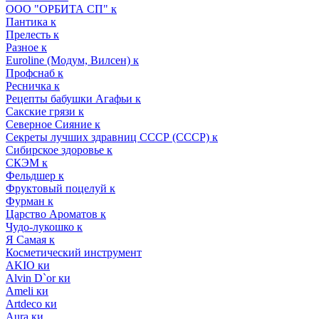
ООО "ОРБИТА СП" к
Пантика к
Прелесть к
Разное к
Euroline (Модум, Вилсен) к
Профснаб к
Ресничка к
Рецепты бабушки Агафьи к
Сакские грязи к
Северное Сияние к
Секреты лучших здравниц СССР (СССР) к
Сибирское здоровье к
СКЭМ к
Фельдшер к
Фруктовый поцелуй к
Фурман к
Царство Ароматов к
Чудо-лукошко к
Я Самая к
Косметический инструмент
AKIO ки
Alvin D`or ки
Ameli ки
Artdeco ки
Aura ки