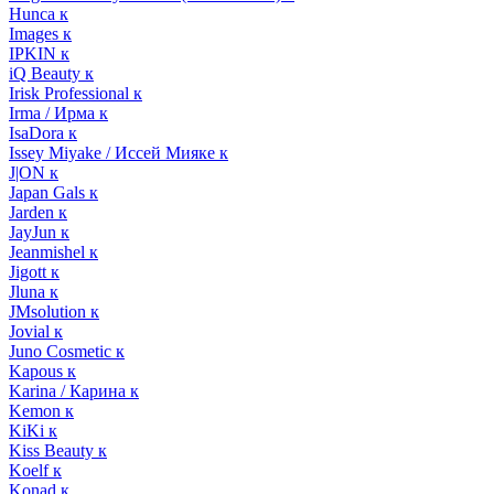
Hunca к
Images к
IPKIN к
iQ Beauty к
Irisk Professional к
Irma / Ирма к
IsaDora к
Issey Miyake / Иссей Мияке к
J|ON к
Japan Gals к
Jarden к
JayJun к
Jeanmishel к
Jigott к
Jluna к
JMsolution к
Jovial к
Juno Cosmetic к
Kapous к
Karina / Карина к
Kemon к
KiKi к
Kiss Beauty к
Koelf к
Konad к