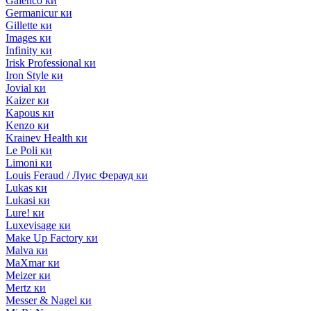
Galenco ки
Germanicur ки
Gillette ки
Images ки
Infinity ки
Irisk Professional ки
Iron Style ки
Jovial ки
Kaizer ки
Kapous ки
Kenzo ки
Krainev Health ки
Le Poli ки
Limoni ки
Louis Feraud / Луис Ферауд ки
Lukas ки
Lukasi ки
Lure! ки
Luxevisage ки
Make Up Factory ки
Malva ки
MaXmar ки
Meizer ки
Mertz ки
Messer & Nagel ки