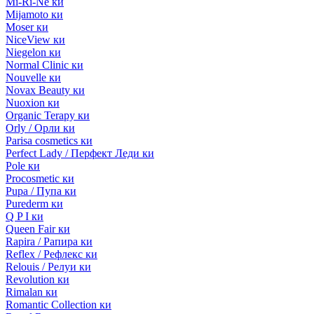
Mi-Ri-Ne ки
Mijamoto ки
Moser ки
NiceView ки
Niegelon ки
Normal Clinic ки
Nouvelle ки
Novax Beauty ки
Nuoxion ки
Organic Terapy ки
Orly / Орли ки
Parisa cosmetics ки
Perfect Lady / Перфект Леди ки
Pole ки
Procosmetic ки
Pupa / Пупа ки
Purederm ки
Q P I ки
Queen Fair ки
Rapira / Рапира ки
Reflex / Рефлекс ки
Relouis / Релуи ки
Revolution ки
Rimalan ки
Romantic Collection ки