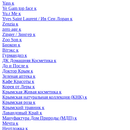
Yass к
Ye Gam top face к
Yu.r Me к
Yves Saint Laurent / Ив Сен Лоран к
Zenzia к
zero age к
Zinger / Зингер к
Zoo Son к
Биокон к
Вiтэкс к
Гурмандиз к
ДК Домашняя Косметика к
До и После к
Доктор Крым к
Зеленая аптека к
Кафе Красоты к
Корея от Леры к
Крымская Живая косметика к
Крымская натуральная коллекция (КНК) к
Крымская роза к
Крымский травник к
Лавандовый Край к
Мануфактура Дом Природы (МДП) к
Мечта к
Неотложка к