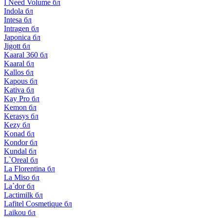
I Need Volume бл
Indola бл
Intesa бл
Intragen бл
Japonica бл
Jigott бл
Kaaral 360 бл
Kaaral бл
Kallos бл
Kapous бл
Kativa бл
Kay Pro бл
Kemon бл
Kerasys бл
Kezy бл
Konad бл
Kondor бл
Kundal бл
L`Oreal бл
La Florentina бл
La Miso бл
La`dor бл
Lactimilk бл
Lafitel Cosmetique бл
Laikou бл