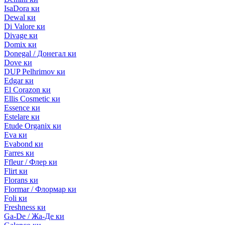
IsaDora ки
Dewal ки
Di Valore ки
Divage ки
Domix ки
Donegal / Донегал ки
Dove ки
DUP Pelhrimov ки
Edgar ки
El Corazon ки
Ellis Cosmetic ки
Essence ки
Estelare ки
Etude Organix ки
Eva ки
Evabond ки
Farres ки
Ffleur / Флер ки
Flirt ки
Florans ки
Flormar / Флормар ки
Foli ки
Freshness ки
Ga-De / Жа-Де ки