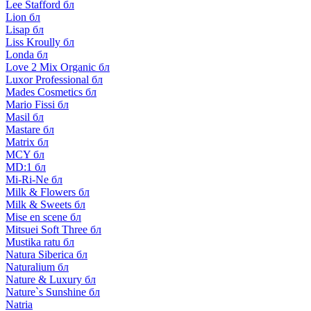
Lee Stafford бл
Lion бл
Lisap бл
Liss Kroully бл
Londa бл
Love 2 Mix Organic бл
Luxor Professional бл
Mades Cosmetics бл
Mario Fissi бл
Masil бл
Mastare бл
Matrix бл
MCY бл
MD:1 бл
Mi-Ri-Ne бл
Milk & Flowers бл
Milk & Sweets бл
Mise en scene бл
Mitsuei Soft Three бл
Mustika ratu бл
Natura Siberica бл
Naturalium бл
Nature & Luxury бл
Nature`s Sunshine бл
Natria