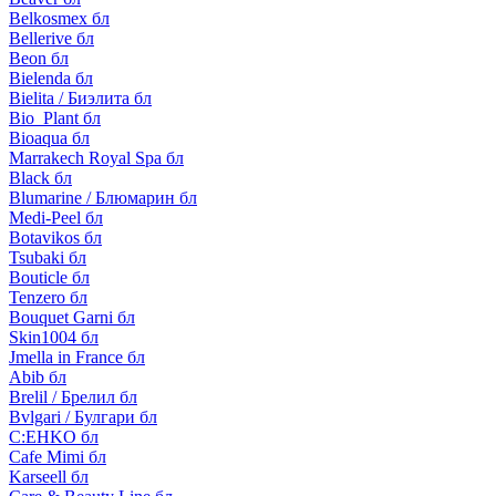
Belkosmex бл
Bellerive бл
Beon бл
Bielenda бл
Bielita / Биэлита бл
Bio_Plant бл
Bioaqua бл
Marrakech Royal Spa бл
Black бл
Blumarine / Блюмарин бл
Medi-Peel бл
Botavikos бл
Tsubaki бл
Bouticle бл
Tenzero бл
Bouquet Garni бл
Skin1004 бл
Jmella in France бл
Abib бл
Brelil / Брелил бл
Bvlgari / Булгари бл
C:EHKO бл
Cafe Mimi бл
Karseell бл