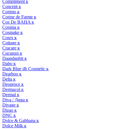
Compliment к
Concept к
Corimo к
Corine de Farme к
Cos De BAHA к
Cosima к
Cosmake к
Cosrx к
Cottage к
Cracare к
Cucunzn к
Daandanbit к
Dabo к
Dark Blue db Cosmetic к
Dearboo к
Delia к
Deoproce к
Dermacol к
Dermal к
Diva / Дива к
Divage к
Dizao к
DNC к
Dolce & Gabbana к
Dolce Milk к