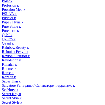
Point к
Profusion к
Prosalon Med к
PSLAB к
Pudaier к
Pupa / Пупа к
Pure Smile к
Purederm к
Q P I к
Q2 Pro к
Qyanf к
RainbowBeauty к
Relouis / Релуи к
Revlon / Ревлон к
Revolution к
Rimalan к
Rimmel к
Rorec к
Rozetta к
Sabai Thai к
Salvatore Ferragamo / Сальваторе Феррагамо к
SeaNtree к
Secret Key к
Secret Skin к
Secret Style к