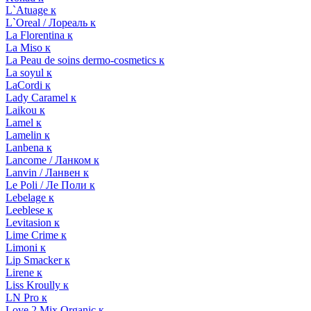
L`Atuage к
L`Oreal / Лореаль к
La Florentina к
La Miso к
La Peau de soins dermo-cosmetics к
La soyul к
LaCordi к
Lady Caramel к
Laikou к
Lamel к
Lamelin к
Lanbena к
Lancome / Ланком к
Lanvin / Ланвен к
Le Poli / Ле Поли к
Lebelage к
Leeblese к
Levitasion к
Lime Crime к
Limoni к
Lip Smacker к
Lirene к
Liss Kroully к
LN Pro к
Love 2 Mix Organic к