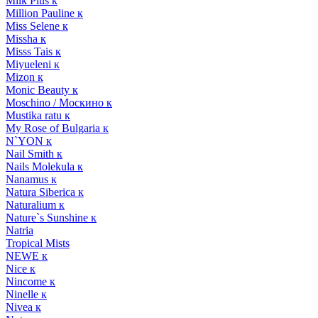
Milk Plus к
Million Pauline к
Miss Selene к
Missha к
Misss Tais к
Miyueleni к
Mizon к
Monic Beauty к
Moschino / Москино к
Mustika ratu к
My Rose of Bulgaria к
N`YON к
Nail Smith к
Nails Molekula к
Nanamus к
Natura Siberica к
Naturalium к
Nature`s Sunshine к
Natria
Tropical Mists
NEWE к
Nice к
Nincome к
Ninelle к
Nivea к