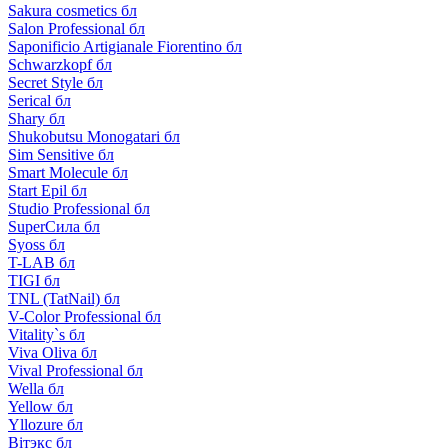
Sakura cosmetics бл
Salon Professional бл
Saponificio Artigianale Fiorentino бл
Schwarzkopf бл
Secret Style бл
Serical бл
Shary бл
Shukobutsu Monogatari бл
Sim Sensitive бл
Smart Molecule бл
Start Epil бл
Studio Professional бл
SuperСила бл
Syoss бл
T-LAB бл
TIGI бл
TNL (TatNail) бл
V-Color Professional бл
Vitality`s бл
Viva Oliva бл
Vival Professional бл
Wella бл
Yellow бл
Yllozure бл
Вiтэкс бл