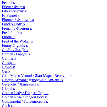
Fennel к
Ffleur / Флер к
Fito косметик к
FJ Fennel к
Flormar / Флормар к
Food A Holic к
Frenchi / Френчи к
Fresh Look к
Frudia к
Fruit of the Wokali к
Funny Organix к
Ga-De / Жа-Де к
Garden / Гарден к
Garnier к
Gatsby к
Gawol к
Gia к
Gian Marco Venturi / Жан Марко Вентури к
Giorgio Armani / Джорджио Армани к
Givenchy / Живанши к
Global к
Golden Lady / Голден Леди к
Golden Rose / Голден Роуз к
Goldenpoint / Голденпоинт к
Gosh к