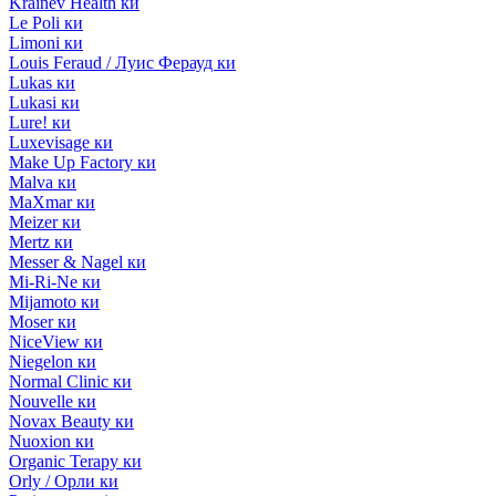
Krainev Health ки
Le Poli ки
Limoni ки
Louis Feraud / Луис Ферауд ки
Lukas ки
Lukasi ки
Lure! ки
Luxevisage ки
Make Up Factory ки
Malva ки
MaXmar ки
Meizer ки
Mertz ки
Messer & Nagel ки
Mi-Ri-Ne ки
Mijamoto ки
Moser ки
NiceView ки
Niegelon ки
Normal Clinic ки
Nouvelle ки
Novax Beauty ки
Nuoxion ки
Organic Terapy ки
Orly / Орли ки