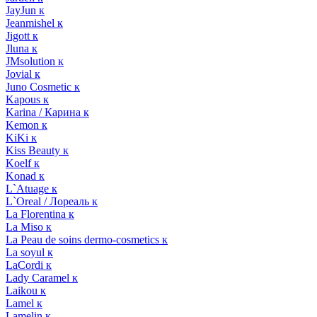
JayJun к
Jeanmishel к
Jigott к
Jluna к
JMsolution к
Jovial к
Juno Cosmetic к
Kapous к
Karina / Карина к
Kemon к
KiKi к
Kiss Beauty к
Koelf к
Konad к
L`Atuage к
L`Oreal / Лореаль к
La Florentina к
La Miso к
La Peau de soins dermo-cosmetics к
La soyul к
LaCordi к
Lady Caramel к
Laikou к
Lamel к
Lamelin к