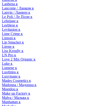
Lanbena к
Lancome / Ланком к
Lanvin / Ланвен к
Le Poli / Ле Поли к
Lebelage к
Leeblese к
Levitasion к
Lime Crime к
Limoni к
Lip Smacker к
Lirene к
Liss Kroully к
LN Pro к
Love 2 Mix Organic к
Luke к
Lumene к
Luofmiss к
Luxvisage к
Mades Cosmetics к
Madonna / Мадонна к
Magidou к
Make up Factory к
Malva / Мальва к
Manhattan к