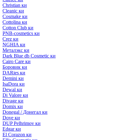
Christian ки
Cleanic ки
Cosmake ки
Cottolina ки
Cotton Club ки
PNB-cosmetics ки
Crez ки
NGHIA ки
Металэкс ки
Dark Blue db Cosmetic ки
Cairo Care ки
Боровик ки
DARies ки
Demini ки
IsaDora ки
Dewal ки
Di Valore ки
Divage ки
Domix ки
Donegal / Донегал ки
Dove ки
DUP Pelhrimov ки
Edgar ки
El Corazon ки