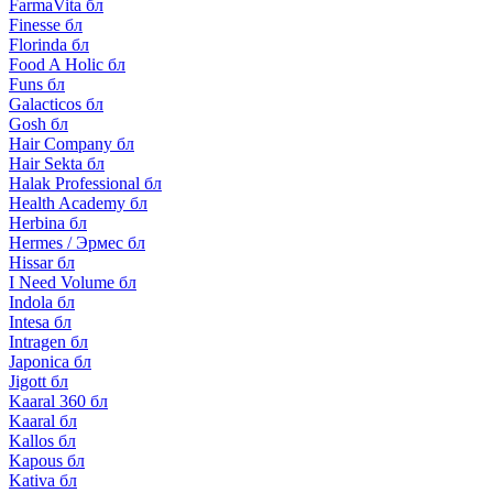
FarmaVita бл
Finesse бл
Florinda бл
Food A Holic бл
Funs бл
Galacticos бл
Gosh бл
Hair Company бл
Hair Sekta бл
Halak Professional бл
Health Academy бл
Herbina бл
Hermes / Эрмес бл
Hissar бл
I Need Volume бл
Indola бл
Intesa бл
Intragen бл
Japonica бл
Jigott бл
Kaaral 360 бл
Kaaral бл
Kallos бл
Kapous бл
Kativa бл