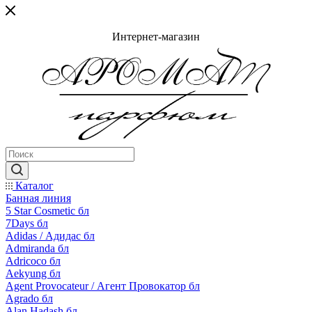
Интернет-магазин
Каталог
Банная линия
5 Star Cosmetic бл
7Days бл
Adidas / Адидас бл
Admiranda бл
Adricoco бл
Aekyung бл
Agent Provocateur / Агент Провокатор бл
Agrado бл
Alan Hadash бл