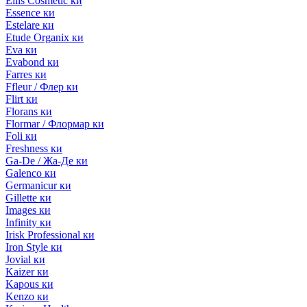
Ellis Cosmetic ки
Essence ки
Estelare ки
Etude Organix ки
Eva ки
Evabond ки
Farres ки
Ffleur / Флер ки
Flirt ки
Florans ки
Flormar / Флормар ки
Foli ки
Freshness ки
Ga-De / Жа-Де ки
Galenco ки
Germanicur ки
Gillette ки
Images ки
Infinity ки
Irisk Professional ки
Iron Style ки
Jovial ки
Kaizer ки
Kapous ки
Kenzo ки