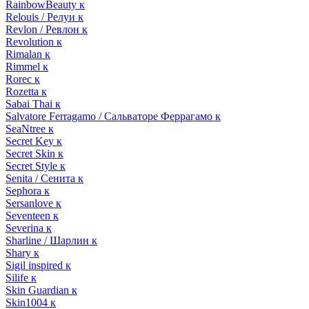
RainbowBeauty к
Relouis / Релуи к
Revlon / Ревлон к
Revolution к
Rimalan к
Rimmel к
Rorec к
Rozetta к
Sabai Thai к
Salvatore Ferragamo / Сальваторе Феррагамо к
SeaNtree к
Secret Key к
Secret Skin к
Secret Style к
Senita / Сенита к
Sephora к
Sersanlove к
Seventeen к
Severina к
Sharline / Шарлин к
Shary к
Sigil inspired к
Silife к
Skin Guardian к
Skin1004 к