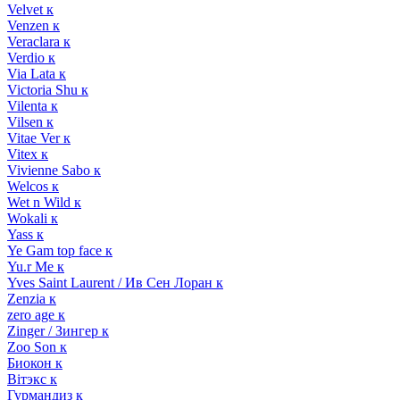
Velvet к
Venzen к
Veraclara к
Verdio к
Via Lata к
Victoria Shu к
Vilenta к
Vilsen к
Vitae Ver к
Vitex к
Vivienne Sabo к
Welcos к
Wet n Wild к
Wokali к
Yass к
Ye Gam top face к
Yu.r Me к
Yves Saint Laurent / Ив Сен Лоран к
Zenzia к
zero age к
Zinger / Зингер к
Zoo Son к
Биокон к
Вiтэкс к
Гурмандиз к