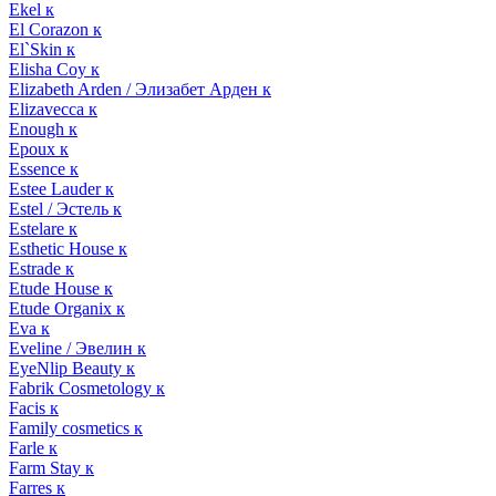
Ekel к
El Corazon к
El`Skin к
Elisha Coy к
Elizabeth Arden / Элизабет Арден к
Elizavecca к
Enough к
Epoux к
Essence к
Estee Lauder к
Estel / Эстель к
Estelare к
Esthetic House к
Estrade к
Etude House к
Etude Organix к
Eva к
Eveline / Эвелин к
EyeNlip Beauty к
Fabrik Cosmetology к
Facis к
Family cosmetics к
Farle к
Farm Stay к
Farres к