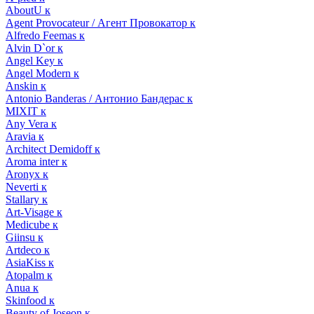
AboutU к
Agent Provocateur / Агент Провокатор к
Alfredo Feemas к
Alvin D`or к
Angel Key к
Angel Modern к
Anskin к
Antonio Banderas / Антонио Бандерас к
MIXIT к
Any Vera к
Aravia к
Architect Demidoff к
Aroma inter к
Aronyx к
Neverti к
Stallary к
Art-Visage к
Medicube к
Giinsu к
Artdeco к
AsiaKiss к
Atopalm к
Anua к
Skinfood к
Beauty of Joseon к