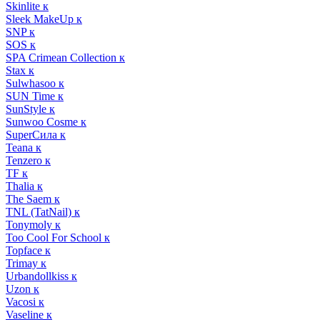
Skinlite к
Sleek MakeUp к
SNP к
SOS к
SPA Crimean Collection к
Stax к
Sulwhasoo к
SUN Time к
SunStyle к
Sunwoo Cosme к
SuperСила к
Teana к
Tenzero к
TF к
Thalia к
The Saem к
TNL (TatNail) к
Tonymoly к
Too Cool For School к
Topface к
Trimay к
Urbandollkiss к
Uzon к
Vacosi к
Vaseline к