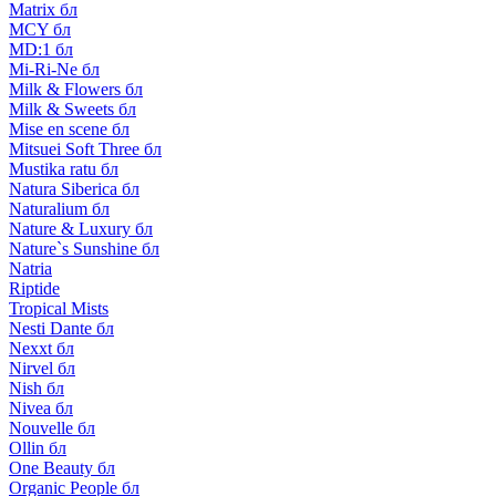
Matrix бл
MCY бл
MD:1 бл
Mi-Ri-Ne бл
Milk & Flowers бл
Milk & Sweets бл
Mise en scene бл
Mitsuei Soft Three бл
Mustika ratu бл
Natura Siberica бл
Naturalium бл
Nature & Luxury бл
Nature`s Sunshine бл
Natria
Riptide
Tropical Mists
Nesti Dante бл
Nexxt бл
Nirvel бл
Nish бл
Nivea бл
Nouvelle бл
Ollin бл
One Beauty бл
Organic People бл