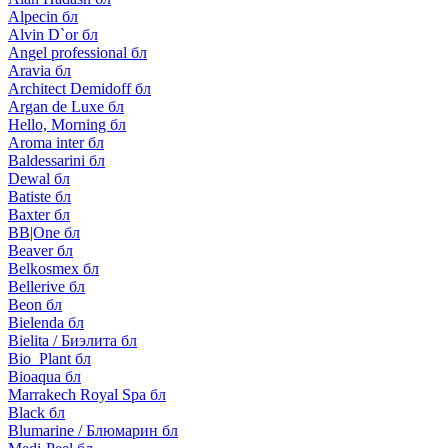
Alpecin бл
Alvin D`or бл
Angel professional бл
Aravia бл
Architect Demidoff бл
Argan de Luxe бл
Hello, Morning бл
Aroma inter бл
Baldessarini бл
Dewal бл
Batiste бл
Baxter бл
BB|One бл
Beaver бл
Belkosmex бл
Bellerive бл
Beon бл
Bielenda бл
Bielita / Биэлита бл
Bio_Plant бл
Bioaqua бл
Marrakech Royal Spa бл
Black бл
Blumarine / Блюмарин бл