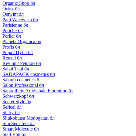
Organic Shop бл
Oriox бл
Ostwint бл
Pani Walewska бл
Parisienne бл
Periche бл
Perlier бл
Planeta Organica бл
Proffs бл
Pupa / Пупа бл
Reuzel бл
Revlon / Ревлон бл
Sabai Thai бл
SADAPACK cosmetics бл
Sakura cosmetics бл
Salon Professional бл
Saponificio Artigianale Fiorentino бл
Schwarzkopf бл
Secret Style бл
Serical бл
Shary бл
Shukobutsu Monogatari бл
Sim Sensitive бл
Smart Molecule бл
Start Epil бл