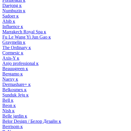
Fortheskin к
Daejong к
Numbuzin к
Sadoer к
Abib к
Influence к
Marrakech Royal Spa к
Fu Le Wang Yi Jun Gao к
Graymelin к
The Ordinary к
Cormesic к
Axis-Y к
Anjo professional к
Beauugreen к
Bergamo к
Naexy к
Dermashare+ к
Belkosmex к
Sunduk Jeju к
Bell к
Beon к
Nish к
Belle jardin к
Belor Design / Белор Дезайн к
Berrisom к