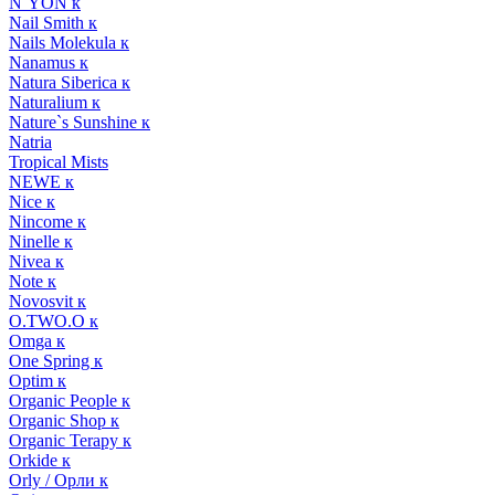
N`YON к
Nail Smith к
Nails Molekula к
Nanamus к
Natura Siberica к
Naturalium к
Nature`s Sunshine к
Natria
Tropical Mists
NEWE к
Nice к
Nincome к
Ninelle к
Nivea к
Note к
Novosvit к
O.TWO.O к
Omga к
One Spring к
Optim к
Organic People к
Organic Shop к
Organic Terapy к
Orkide к
Orly / Орли к