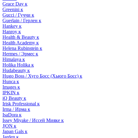
Grace Day к
Greenini к
Gucci / Гуччи к
Guerlain / Герлен к
Hankey к
Hanroy к
Health & Beauty к
Health Academy к
Helena Rubinstein к
Hermes / Эрмес к
Himalaya к
Holika Holika к
Hudabeauty к
Hugo Boss / Хуго Босс (Хьюго Босс) к
Hunca к
Images к
IPKIN к
iQ Beauty к
Irisk Professional к
Irma / Ирма к
IsaDora к
Issey Miyake / Иссей Мияке к
J|ON к
Japan Gals к
Jarden к