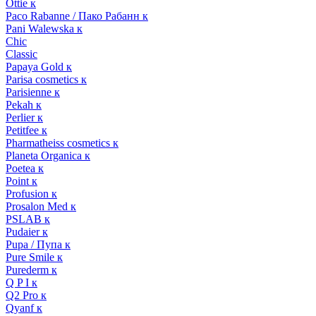
Ottie к
Paco Rabanne / Пако Рабанн к
Pani Walewska к
Chic
Classic
Papaya Gold к
Parisa cosmetics к
Parisienne к
Pekah к
Perlier к
Petitfee к
Pharmatheiss cosmetics к
Planeta Organica к
Poetea к
Point к
Profusion к
Prosalon Med к
PSLAB к
Pudaier к
Pupa / Пупа к
Pure Smile к
Purederm к
Q P I к
Q2 Pro к
Qyanf к