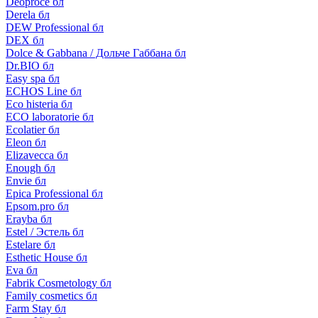
Deoproce бл
Derela бл
DEW Professional бл
DEX бл
Dolce & Gabbana / Дольче Габбана бл
Dr.BIO бл
Easy spa бл
ECHOS Line бл
Eco histeria бл
ECO laboratorie бл
Ecolatier бл
Eleon бл
Elizavecca бл
Enough бл
Envie бл
Epica Professional бл
Epsom.pro бл
Erayba бл
Estel / Эстель бл
Estelare бл
Esthetic House бл
Eva бл
Fabrik Cosmetology бл
Family cosmetics бл
Farm Stay бл