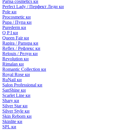
Parisa cosmetics ки
Perfect Lady / Перфект Леди ки
Pole ки
Procosmetic ки
Pupa / Пупа ки
Purederm ки
Q P I ки
Queen Fair ки
Rapira / Рапира ки
Reflex / Рефлекс ки
Relouis / Релуи ки
Revolution ки
Rimalan ки
Romantic Collection ки
Royal Rose ки
RuNail ки
Salon Professional ки
SanShine ки
Scarlet Line ки
Shary ки
Silver Star ки
Silver Style ки
Skin Reborn ки
Skinlite ки
SPL ки