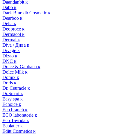
Daandanbit к
Dabo к
Dark Blue db Cosmetic к
Dearboo к
Delia к
Deoproce к
Dermacol к
Dermal к
Diva / Дива к
Divage к
Dizao к
DNC к
Dolce & Gabbana к
Dolce Milk к
Domix к
Doris к
Dr. Ceuracle к
Dr.Smart к
Easy spa к
Echoice к
Eco branch к
ECO laboratorie к
Eco Tavrida к
Ecolatier к
Editt Cosmetics к