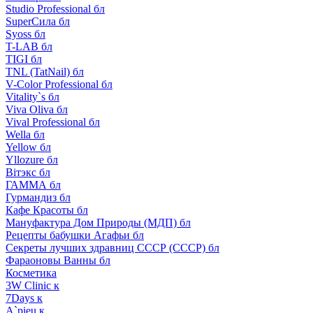
Studio Professional бл
SuperСила бл
Syoss бл
T-LAB бл
TIGI бл
TNL (TatNail) бл
V-Color Professional бл
Vitality`s бл
Viva Oliva бл
Vival Professional бл
Wella бл
Yellow бл
Yllozure бл
Вiтэкс бл
ГАММА бл
Гурмандиз бл
Кафе Красоты бл
Мануфактура Дом Природы (МДП) бл
Рецепты бабушки Агафьи бл
Секреты лучших здравниц СССР (СССР) бл
Фараоновы Ванны бл
Косметика
3W Clinic к
7Days к
A`pieu к