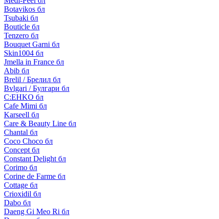
Medi-Peel бл
Botavikos бл
Tsubaki бл
Bouticle бл
Tenzero бл
Bouquet Garni бл
Skin1004 бл
Jmella in France бл
Abib бл
Brelil / Брелил бл
Bvlgari / Булгари бл
C:EHKO бл
Cafe Mimi бл
Karseell бл
Care & Beauty Line бл
Chantal бл
Coco Choco бл
Concept бл
Constant Delight бл
Corimo бл
Corine de Farme бл
Cottage бл
Crioxidil бл
Dabo бл
Daeng Gi Meo Ri бл