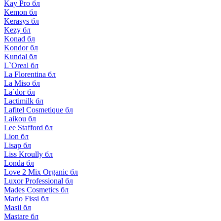
Kay Pro бл
Kemon бл
Kerasys бл
Kezy бл
Konad бл
Kondor бл
Kundal бл
L`Oreal бл
La Florentina бл
La Miso бл
La`dor бл
Lactimilk бл
Lafitel Cosmetique бл
Laikou бл
Lee Stafford бл
Lion бл
Lisap бл
Liss Kroully бл
Londa бл
Love 2 Mix Organic бл
Luxor Professional бл
Mades Cosmetics бл
Mario Fissi бл
Masil бл
Mastare бл