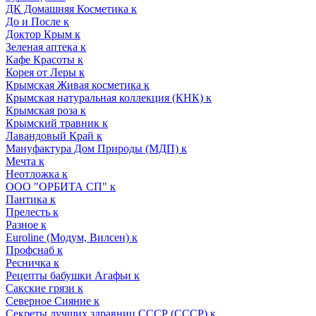
ДК Домашняя Косметика к
До и После к
Доктор Крым к
Зеленая аптека к
Кафе Красоты к
Корея от Леры к
Крымская Живая косметика к
Крымская натуральная коллекция (КНК) к
Крымская роза к
Крымский травник к
Лавандовый Край к
Мануфактура Дом Природы (МДП) к
Мечта к
Неотложка к
ООО "ОРБИТА СП" к
Пантика к
Прелесть к
Разное к
Euroline (Модум, Вилсен) к
Профснаб к
Ресничка к
Рецепты бабушки Агафьи к
Сакские грязи к
Северное Сияние к
Секреты лучших здравниц СССР (СССР) к