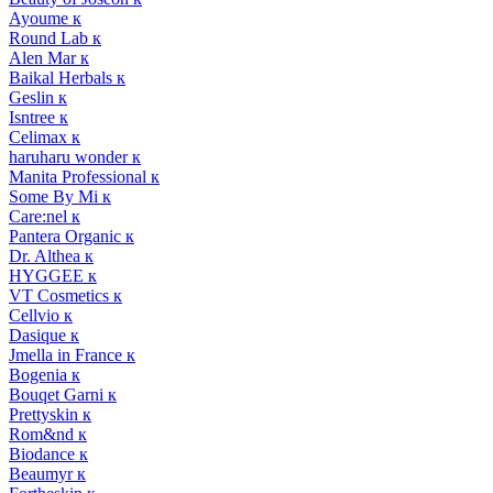
Ayoume к
Round Lab к
Alen Mar к
Baikal Herbals к
Geslin к
Isntree к
Celimax к
haruharu wonder к
Manita Professional к
Some By Mi к
Care:nel к
Pantera Organic к
Dr. Althea к
HYGGEE к
VT Cosmetics к
Cellvio к
Dasique к
Jmella in France к
Bogenia к
Bouqet Garni к
Prettyskin к
Rom&nd к
Biodance к
Beaumyr к