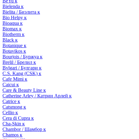
BeYu к
Bielenda к
Bielita / Биэлита к
Bio Helpy к
Bioaqua к
Biomax к
Biotherm к
Black к
Botanique к
Botavikos к
Bourjois / Буржуа к
Brelil / Брелил к
Bvlgari / Булгари к
C.S. Kang (CSK) к
Cafe Mimi к
Caicui к
Care & Beauty Line к
Catherine Arley / Катрин Арлей к
Catrice к
Catsmong к
Cellio к
Cera di Cupra к
Cha-Skin к
Chambor / Шамбор к
Chamos к