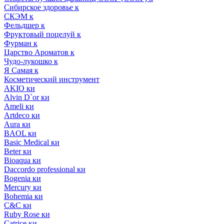
Сибирское здоровье к
СКЭМ к
Фельдшер к
Фруктовый поцелуй к
Фурман к
Царство Ароматов к
Чудо-лукошко к
Я Самая к
Косметический инструмент
AKIO ки
Alvin D`or ки
Ameli ки
Artdeco ки
Aura ки
BAOL ки
Basic Medical ки
Beter ки
Bioaqua ки
Daccordo professional ки
Bogenia ки
Mercury ки
Bohemia ки
C&C ки
Ruby Rose ки
Catrice ки