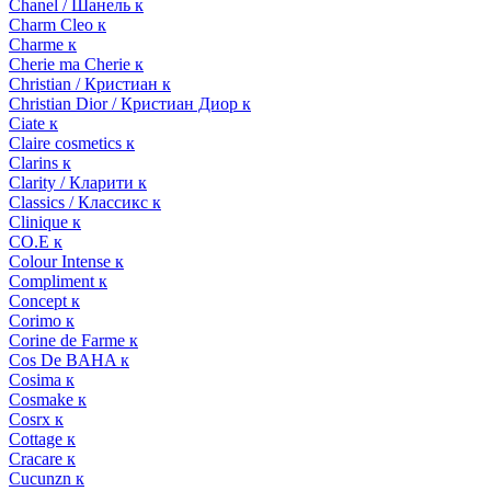
Chanel / Шанель к
Charm Cleo к
Charme к
Cherie ma Cherie к
Christian / Кристиан к
Christian Dior / Кристиан Диор к
Ciate к
Claire cosmetics к
Clarins к
Clarity / Кларити к
Classics / Классикс к
Clinique к
CO.E к
Colour Intense к
Compliment к
Concept к
Corimo к
Corine de Farme к
Cos De BAHA к
Cosima к
Cosmake к
Cosrx к
Cottage к
Cracare к
Cucunzn к