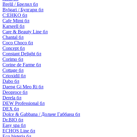
Brelil / Брелил бл
Bvlgari / Булгари бл
C:EHKO бл
Cafe Mimi бл
Karseell бл
Care & Beauty Line бл
Chantal бл
Coco Choco бл
Concept бл
Constant Delight бл
Corimo бл
Corine de Farme бл
Cottage бл
Crioxidil бл
Dabo бл
Daeng Gi Meo Ri бл
Deoproce бл
Derela бл
DEW Professional бл
DEX бл
Dolce & Gabbana / Дольче Габбана бл
Dr.BIO бл
Easy spa бл
ECHOS Line бл
Eco histeria бл