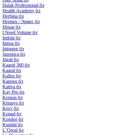
Halak Professional бл
Health Academy бл
Herbina бл
Hermes / Эрмес бл
Hissar бл
I Need Volume бл
Indola бл
Intesa бл
Intragen бл
Japonica бл
Jigott бл
Kaaral 360 бл
Kaaral бл
Kallos бл
Kapous бл
Kativa бл
Kay Pro бл
Kemon бл
Kerasys бл
Kezy бл
Konad бл
Kondor бл
Kundal бл
L`Oreal бл