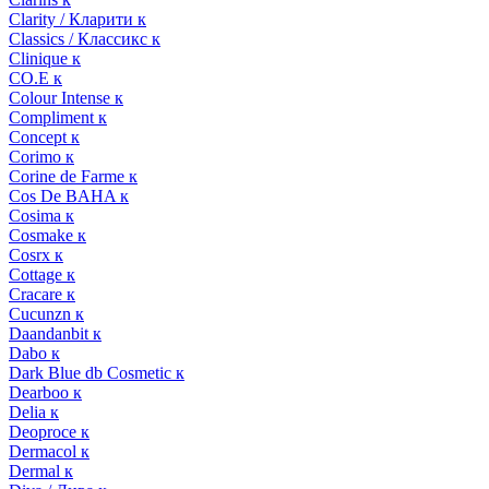
Clarity / Кларити к
Classics / Классикс к
Clinique к
CO.E к
Colour Intense к
Compliment к
Concept к
Corimo к
Corine de Farme к
Cos De BAHA к
Cosima к
Cosmake к
Cosrx к
Cottage к
Cracare к
Cucunzn к
Daandanbit к
Dabo к
Dark Blue db Cosmetic к
Dearboo к
Delia к
Deoproce к
Dermacol к
Dermal к