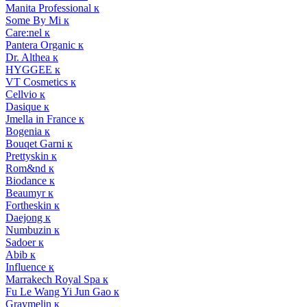
Manita Professional к
Some By Mi к
Care:nel к
Pantera Organic к
Dr. Althea к
HYGGEE к
VT Cosmetics к
Cellvio к
Dasique к
Jmella in France к
Bogenia к
Bouqet Garni к
Prettyskin к
Rom&nd к
Biodance к
Beaumyr к
Fortheskin к
Daejong к
Numbuzin к
Sadoer к
Abib к
Influence к
Marrakech Royal Spa к
Fu Le Wang Yi Jun Gao к
Graymelin к