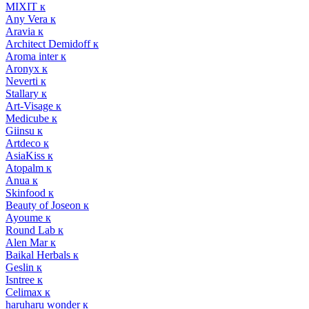
MIXIT к
Any Vera к
Aravia к
Architect Demidoff к
Aroma inter к
Aronyx к
Neverti к
Stallary к
Art-Visage к
Medicube к
Giinsu к
Artdeco к
AsiaKiss к
Atopalm к
Anua к
Skinfood к
Beauty of Joseon к
Ayoume к
Round Lab к
Alen Mar к
Baikal Herbals к
Geslin к
Isntree к
Celimax к
haruharu wonder к