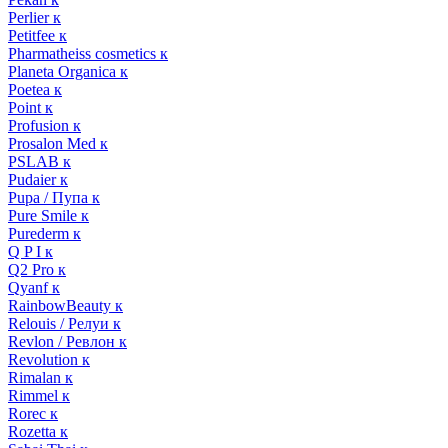
Perlier к
Petitfee к
Pharmatheiss cosmetics к
Planeta Organica к
Poetea к
Point к
Profusion к
Prosalon Med к
PSLAB к
Pudaier к
Pupa / Пупа к
Pure Smile к
Purederm к
Q P I к
Q2 Pro к
Qyanf к
RainbowBeauty к
Relouis / Релуи к
Revlon / Ревлон к
Revolution к
Rimalan к
Rimmel к
Rorec к
Rozetta к