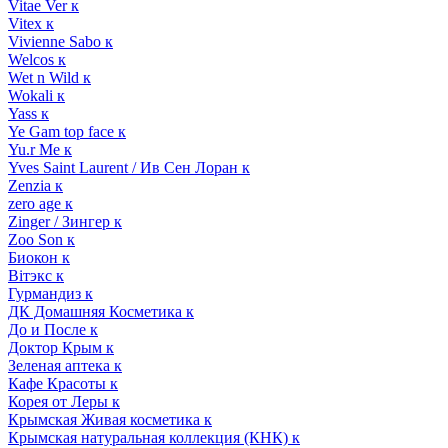
Vitae Ver к
Vitex к
Vivienne Sabo к
Welcos к
Wet n Wild к
Wokali к
Yass к
Ye Gam top face к
Yu.r Me к
Yves Saint Laurent / Ив Сен Лоран к
Zenzia к
zero age к
Zinger / Зингер к
Zoo Son к
Биокон к
Вiтэкс к
Гурмандиз к
ДК Домашняя Косметика к
До и После к
Доктор Крым к
Зеленая аптека к
Кафе Красоты к
Корея от Леры к
Крымская Живая косметика к
Крымская натуральная коллекция (КНК) к