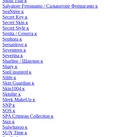
Sabai Thai к
Salvatore Ferragamo / Сальваторе Феррагамо к
SeaNtree к
Secret Key к
Secret Skin к
Secret Style к
Senita / Сенита к
Sephora к
Sersanlove к
Seventeen к
Severina к
Sharline / Шарлин к
Shary к
Sigil inspired к
Silife к
Skin Guardian к
Skin1004 к
Skinlite к
Sleek MakeUp к
SNP к
SOS к
SPA Crimean Collection к
Stax к
Sulwhasoo к
SUN Time к