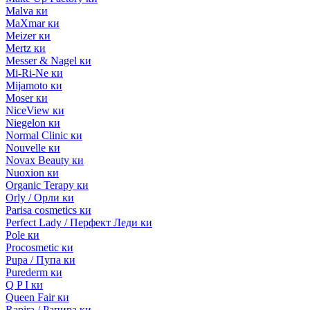
Malva ки
MaXmar ки
Meizer ки
Mertz ки
Messer & Nagel ки
Mi-Ri-Ne ки
Mijamoto ки
Moser ки
NiceView ки
Niegelon ки
Normal Clinic ки
Nouvelle ки
Novax Beauty ки
Nuoxion ки
Organic Terapy ки
Orly / Орли ки
Parisa cosmetics ки
Perfect Lady / Перфект Леди ки
Pole ки
Procosmetic ки
Pupa / Пупа ки
Purederm ки
Q P I ки
Queen Fair ки
Rapira / Рапира ки