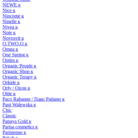
NEWE к
Nice к
Nincome к
Ninelle к
Nivea к
Note к
Novosvit к
O.TWO.O к
Omga к
One Spring к
Optim к
Organic People к
Organic Shop к
Organic Terapy к
Orkide к
Orly / Орли к
Ottie к
Paco Rabanne / Пако Рабанн к
Pani Walewska к
Chic
Classic
Papaya Gold к
Parisa cosmetics к
Parisienne к
Pekah к