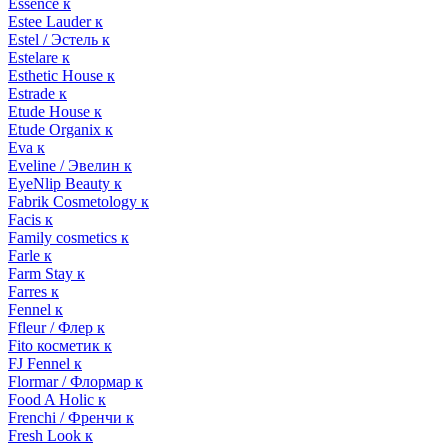
Essence к
Estee Lauder к
Estel / Эстель к
Estelare к
Esthetic House к
Estrade к
Etude House к
Etude Organix к
Eva к
Eveline / Эвелин к
EyeNlip Beauty к
Fabrik Cosmetology к
Facis к
Family cosmetics к
Farle к
Farm Stay к
Farres к
Fennel к
Ffleur / Флер к
Fito косметик к
FJ Fennel к
Flormar / Флормар к
Food A Holic к
Frenchi / Френчи к
Fresh Look к