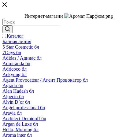
Интернет-магазин
Каталог
Банная линия
5 Star Cosmetic бл
7Days бл
Adidas / Адидас бл
Admiranda бл
Adricoco бл
Aekyung бл
Agent Provocateur / Агент Провокатор бл
Agrado бл
Alan Hadash бл
Alpecin бл
Alvin D`or бл
Angel professional бл
Aravia бл
Architect Demidoff бл
Argan de Luxe бл
Hello, Morning бл
Aroma inter бл