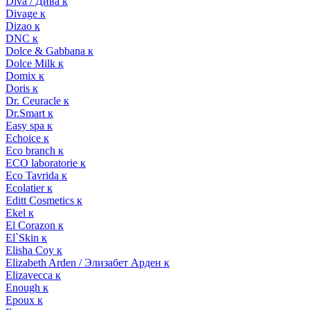
Diva / Дива к
Divage к
Dizao к
DNC к
Dolce & Gabbana к
Dolce Milk к
Domix к
Doris к
Dr. Ceuracle к
Dr.Smart к
Easy spa к
Echoice к
Eco branch к
ECO laboratorie к
Eco Tavrida к
Ecolatier к
Editt Cosmetics к
Ekel к
El Corazon к
El`Skin к
Elisha Coy к
Elizabeth Arden / Элизабет Арден к
Elizavecca к
Enough к
Epoux к