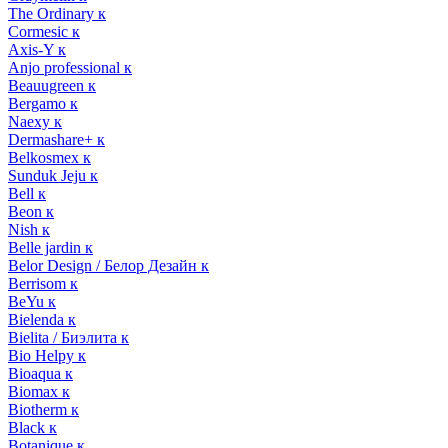
The Ordinary к
Cormesic к
Axis-Y к
Anjo professional к
Beauugreen к
Bergamo к
Naexy к
Dermashare+ к
Belkosmex к
Sunduk Jeju к
Bell к
Beon к
Nish к
Belle jardin к
Belor Design / Белор Дезайн к
Berrisom к
BeYu к
Bielenda к
Bielita / Биэлита к
Bio Helpy к
Bioaqua к
Biomax к
Biotherm к
Black к
Botanique к