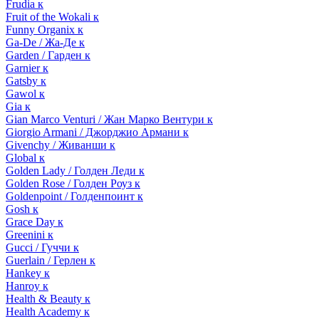
Frudia к
Fruit of the Wokali к
Funny Organix к
Ga-De / Жа-Де к
Garden / Гарден к
Garnier к
Gatsby к
Gawol к
Gia к
Gian Marco Venturi / Жан Марко Вентури к
Giorgio Armani / Джорджио Армани к
Givenchy / Живанши к
Global к
Golden Lady / Голден Леди к
Golden Rose / Голден Роуз к
Goldenpoint / Голденпоинт к
Gosh к
Grace Day к
Greenini к
Gucci / Гуччи к
Guerlain / Герлен к
Hankey к
Hanroy к
Health & Beauty к
Health Academy к