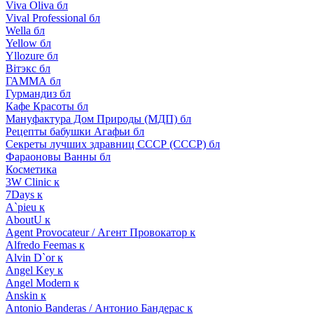
Viva Oliva бл
Vival Professional бл
Wella бл
Yellow бл
Yllozure бл
Вiтэкс бл
ГАММА бл
Гурмандиз бл
Кафе Красоты бл
Мануфактура Дом Природы (МДП) бл
Рецепты бабушки Агафьи бл
Секреты лучших здравниц СССР (СССР) бл
Фараоновы Ванны бл
Косметика
3W Clinic к
7Days к
A`pieu к
AboutU к
Agent Provocateur / Агент Провокатор к
Alfredo Feemas к
Alvin D`or к
Angel Key к
Angel Modern к
Anskin к
Antonio Banderas / Антонио Бандерас к