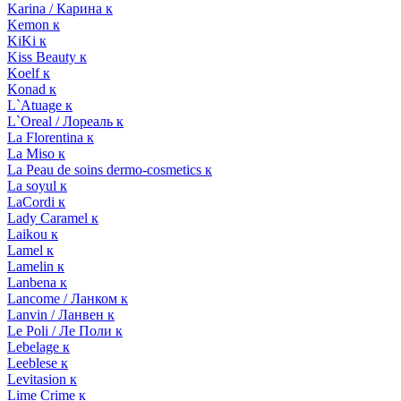
Karina / Карина к
Kemon к
KiKi к
Kiss Beauty к
Koelf к
Konad к
L`Atuage к
L`Oreal / Лореаль к
La Florentina к
La Miso к
La Peau de soins dermo-cosmetics к
La soyul к
LaCordi к
Lady Caramel к
Laikou к
Lamel к
Lamelin к
Lanbena к
Lancome / Ланком к
Lanvin / Ланвен к
Le Poli / Ле Поли к
Lebelage к
Leeblese к
Levitasion к
Lime Crime к