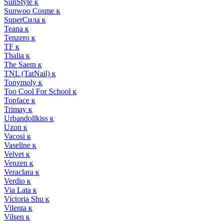
SunStyle к
Sunwoo Cosme к
SuperСила к
Teana к
Tenzero к
TF к
Thalia к
The Saem к
TNL (TatNail) к
Tonymoly к
Too Cool For School к
Topface к
Trimay к
Urbandollkiss к
Uzon к
Vacosi к
Vaseline к
Velvet к
Venzen к
Veraclara к
Verdio к
Via Lata к
Victoria Shu к
Vilenta к
Vilsen к