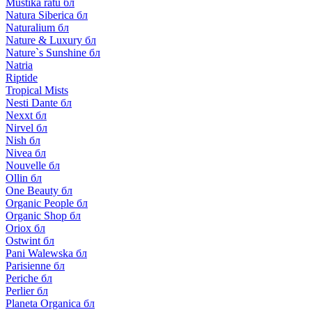
Mustika ratu бл
Natura Siberica бл
Naturalium бл
Nature & Luxury бл
Nature`s Sunshine бл
Natria
Riptide
Tropical Mists
Nesti Dante бл
Nexxt бл
Nirvel бл
Nish бл
Nivea бл
Nouvelle бл
Ollin бл
One Beauty бл
Organic People бл
Organic Shop бл
Oriox бл
Ostwint бл
Pani Walewska бл
Parisienne бл
Periche бл
Perlier бл
Planeta Organica бл