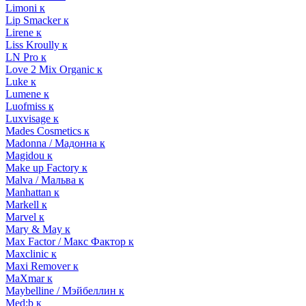
Limoni к
Lip Smacker к
Lirene к
Liss Kroully к
LN Pro к
Love 2 Mix Organic к
Luke к
Lumene к
Luofmiss к
Luxvisage к
Mades Cosmetics к
Madonna / Мадонна к
Magidou к
Make up Factory к
Malva / Мальва к
Manhattan к
Markell к
Marvel к
Mary & May к
Max Factor / Макс Фактор к
Maxclinic к
Maxi Remover к
MaXmar к
Maybelline / Мэйбеллин к
Med:b к