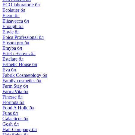
ECO laboratorie бл
Ecolatier бл
Eleon бл
Elizavecca бл
Enough бл
Envie бл
Epica Professional бл
Epsom.pro бл
Erayba бл
Estel / Эстель бл
Estelare бл
Esthetic House бл
Eva бл
Fabrik Cosmetology бл
Family cosmetics бл
Farm Stay бл
FarmaVita бл
Finesse бл
Florinda бл
Food A Holic бл
Funs бл
Galacticos бл
Gosh бл
Hair Company бл
Hair Sekta бл