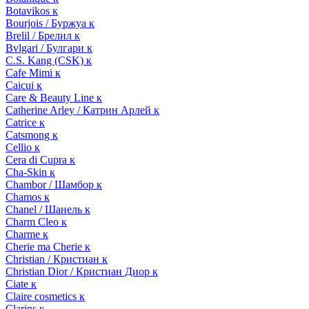
Botavikos к
Bourjois / Буржуа к
Brelil / Брелил к
Bvlgari / Булгари к
C.S. Kang (CSK) к
Cafe Mimi к
Caicui к
Care & Beauty Line к
Catherine Arley / Катрин Арлей к
Catrice к
Catsmong к
Cellio к
Cera di Cupra к
Cha-Skin к
Chambor / Шамбор к
Chamos к
Chanel / Шанель к
Charm Cleo к
Charme к
Cherie ma Cherie к
Christian / Кристиан к
Christian Dior / Кристиан Диор к
Ciate к
Claire cosmetics к
Clarins к