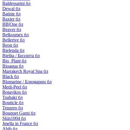
Baldessarini бл
Dewal бл
Batiste бл
Baxter бл
BB|One бл
Beaver бл
Belkosmex бл
Bellerive бл
Beon бл
Bielenda бл
Bielita / Биэлита бл
Bio_Plant бл
Bioaqua бл
Marrakech Royal Spa бл
Black бл
Blumarine / Блюмарин бл
Medi-Peel бл
Botavikos бл
Tsubaki бл
Bouticle бл
Tenzero бл
Bouquet Garni бл
Skin1004 бл
Jmella in France бл
Abib бл