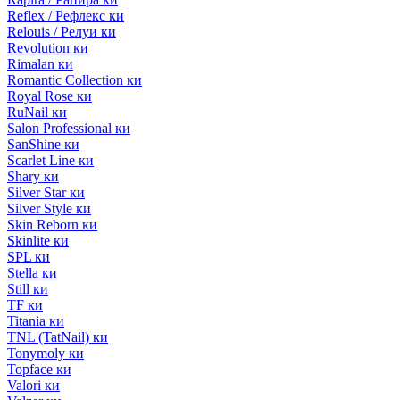
Reflex / Рефлекс ки
Relouis / Релуи ки
Revolution ки
Rimalan ки
Romantic Collection ки
Royal Rose ки
RuNail ки
Salon Professional ки
SanShine ки
Scarlet Line ки
Shary ки
Silver Star ки
Silver Style ки
Skin Reborn ки
Skinlite ки
SPL ки
Stella ки
Still ки
TF ки
Titania ки
TNL (TatNail) ки
Tonymoly ки
Topface ки
Valori ки