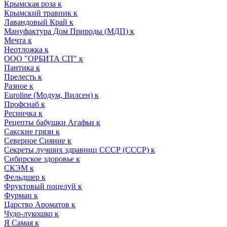
Крымская роза к
Крымский травник к
Лавандовый Край к
Мануфактура Дом Природы (МДП) к
Мечта к
Неотложка к
ООО "ОРБИТА СП" к
Пантика к
Прелесть к
Разное к
Euroline (Модум, Вилсен) к
Профснаб к
Ресничка к
Рецепты бабушки Агафьи к
Сакские грязи к
Северное Сияние к
Секреты лучших здравниц СССР (СССР) к
Сибирское здоровье к
СКЭМ к
Фельдшер к
Фруктовый поцелуй к
Фурман к
Царство Ароматов к
Чудо-лукошко к
Я Самая к