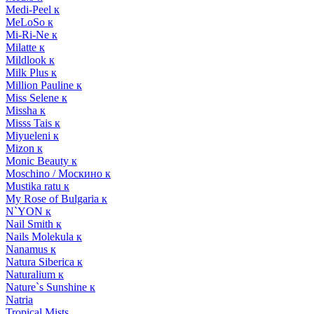
Medi-Peel к
MeLoSo к
Mi-Ri-Ne к
Milatte к
Mildlook к
Milk Plus к
Million Pauline к
Miss Selene к
Missha к
Misss Tais к
Miyueleni к
Mizon к
Monic Beauty к
Moschino / Москино к
Mustika ratu к
My Rose of Bulgaria к
N`YON к
Nail Smith к
Nails Molekula к
Nanamus к
Natura Siberica к
Naturalium к
Nature`s Sunshine к
Natria
Tropical Mists