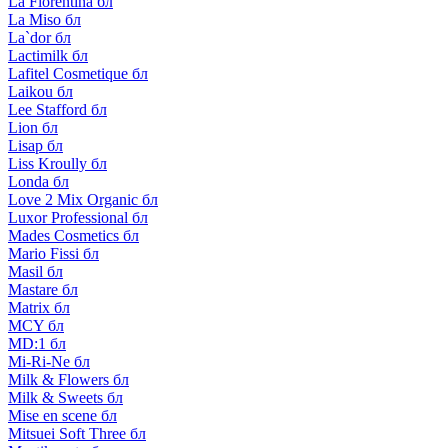
La Florentina бл
La Miso бл
La`dor бл
Lactimilk бл
Lafitel Cosmetique бл
Laikou бл
Lee Stafford бл
Lion бл
Lisap бл
Liss Kroully бл
Londa бл
Love 2 Mix Organic бл
Luxor Professional бл
Mades Cosmetics бл
Mario Fissi бл
Masil бл
Mastare бл
Matrix бл
MCY бл
MD:1 бл
Mi-Ri-Ne бл
Milk & Flowers бл
Milk & Sweets бл
Mise en scene бл
Mitsuei Soft Three бл