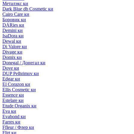
Металэкс ки
Dark Blue db Cosmetic ки
Cairo Care ки
Боровик ки
DARies ки
Demini ки
IsaDora ки
Dewal ки
Di Valore ки
Divage ки
Domix ки
Donegal / Донегал ки
Dove ки
DUP Pelhrimov ки
Edgar ки
El Corazon ки
Ellis Cosmetic ки
Essence ки
Estelare ки
Etude Organix ки
Eva ки
Evabond ки
Farres ки
Ffleur / Флер ки
Flirt ки