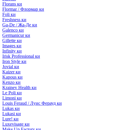
Florans ки
Flormar / Флормар ки
Foli ки
Freshness ки
Ga-De / Жа-Де ки
Galenco ки
Germanicur ки
Gillette ки
Images ки
Infinity ки
Irisk Professional ки
Iron Style ки
Jovial ки
Kaizer ки
Kapous ки
Kenzo ки
Krainev Health ки
Le Poli ки
Limoni ки
Louis Feraud / Луис Ферауд ки
Lukas ки
Lukasi ки
Lure! ки
Luxevisage ки
Make Up Factory ки