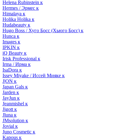
Helena Rubinstein к
Hermes / Эрмес к
Himalaya к
Holika Holika к
Hudabeauty к
Hugo Boss / Хуго Босс (Хьюго Босс) к
Hunca к
Images к
IPKIN к
iQ Beauty к
Irisk Professional к
Irma / Ирма к
IsaDora к
Issey Miyake / Иссей Мияке к
J|ON к
Japan Gals к
Jarden к
JayJun к
Jeanmishel к
Jigott к
Jluna к
JMsolution к
Jovial к
Juno Cosmetic к
Kapous к