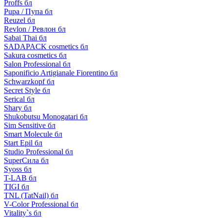
Proffs бл
Pupa / Пупа бл
Reuzel бл
Revlon / Ревлон бл
Sabai Thai бл
SADAPACK cosmetics бл
Sakura cosmetics бл
Salon Professional бл
Saponificio Artigianale Fiorentino бл
Schwarzkopf бл
Secret Style бл
Serical бл
Shary бл
Shukobutsu Monogatari бл
Sim Sensitive бл
Smart Molecule бл
Start Epil бл
Studio Professional бл
SuperСила бл
Syoss бл
T-LAB бл
TIGI бл
TNL (TatNail) бл
V-Color Professional бл
Vitality`s бл