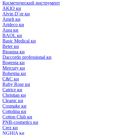
Косметический инструмент
AKIO ки
Alvin D`or ки
Ameli ки
Artdeco ки
Aura ки
BAOL ки
Basic Medical ки
Beter ки
Bioaqua ки
Daccordo professional ки
Bogenia ки
Mercury ки
Bohemia ки
C&C ки
Ruby Rose ки
Catrice ки
Christian ки
Cleanic ки
Cosmake ки
Cottolina ки
Cotton Club ки
PNB-cosmetics ки
Crez ки
NGHIA ки