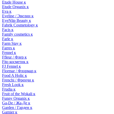
Etude House к
Etude Organix к
Eva к
Eveline / Эвелин к
EyeNlip Beauty к
Fabrik Cosmetology к
Facis к
Family cosmetics к
Farle к
Farm Stay к
Farres к
Fennel к
Ffleur / Флер к
Fito косметик к
FJ Fennel к
Flormar / Флормар к
Food A Holic к
Frenchi / Френчи к
Fresh Look к
Frudia к
Fruit of the Wokali к
Funny Organix к
Ga-De / Жа-Де к
Garden / Гарден к
Garnier к