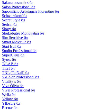
Sakura cosmetics бл
Salon Professional бл
Saponificio Artigianale Fiorentino бл
Schwarzkopf бл
Secret Style бл
Serical бл
Shary бл
Shukobutsu Monogatari бл
Sim Sensitive бл
Smart Molecule бл
Start Epil бл
Studio Professional бл
SuperСила бл
Syoss бл
T-LAB бл
TIGI бл
TNL (TatNail) бл
V-Color Professional бл
Vitality`s бл
Viva Oliva бл
Vival Professional бл
Wella бл
Yellow бл
Yllozure бл
Вiтэкс бл