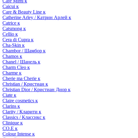
Cafe Mimi к
Caicui к
Care & Beauty Line к
Catherine Arley / Катрин Арлей к
Catrice к
Catsmong к
Cellio к
Cera di Cupra к
Cha-Skin к
Chambor / Шамбор к
Chamos к
Chanel / Шанель к
Charm Cleo к
Charme к
Cherie ma Cherie к
Christian / Кристиан к
Christian Dior / Кристиан Диор к
Ciate к
Claire cosmetics к
Clarins к
Clarity / Кларити к
Classics / Классикс к
Clinique к
CO.E к
Colour Intense к