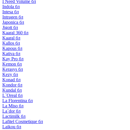
I Need Volume бл
Indola бл
Intesa бл
Intragen бл
Japonica бл
Jigott бл
Kaaral 360 бл
Kaaral бл
Kallos бл
Kapous бл
Kativa бл
Kay Pro бл
Kemon бл
Kerasys бл
Kezy бл
Konad бл
Kondor бл
Kundal бл
L`Oreal бл
La Florentina бл
La Miso бл
La`dor бл
Lactimilk бл
Lafitel Cosmetique бл
Laikou бл