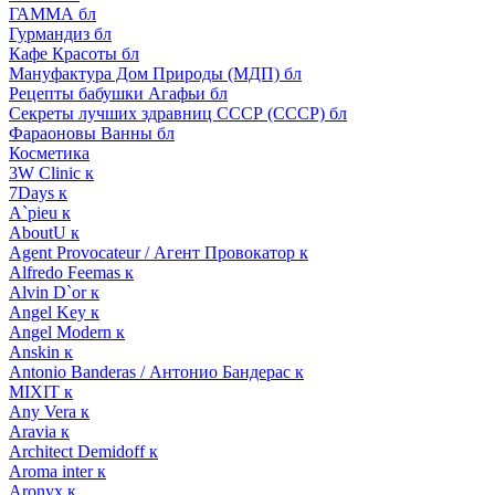
ГАММА бл
Гурмандиз бл
Кафе Красоты бл
Мануфактура Дом Природы (МДП) бл
Рецепты бабушки Агафьи бл
Секреты лучших здравниц СССР (СССР) бл
Фараоновы Ванны бл
Косметика
3W Clinic к
7Days к
A`pieu к
AboutU к
Agent Provocateur / Агент Провокатор к
Alfredo Feemas к
Alvin D`or к
Angel Key к
Angel Modern к
Anskin к
Antonio Banderas / Антонио Бандерас к
MIXIT к
Any Vera к
Aravia к
Architect Demidoff к
Aroma inter к
Aronyx к