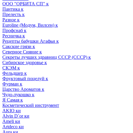
ООО "ОРБИТА СП" к
Пантика к
Прелесть к
Разное к
Euroline (Модум, Вилсен) к
Профснаб к
Ресничка к
Рецепты бабушки Агафьи к
Сакские грязи к
Северное Сияние к
Секреты лучших здравниц СССР (СССР) к
Сибирское здоровье к
СКЭМ к
Фельдшер к
Фруктовый поцелуй к
Фурман к
Царство Ароматов к
Чудо-лукошко к
Я Самая к
Косметический инструмент
AKIO ки
Alvin D`or ки
Ameli ки
Artdeco ки
Aura ки