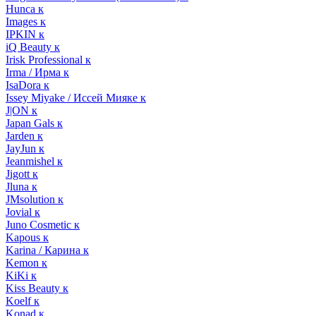
Hunca к
Images к
IPKIN к
iQ Beauty к
Irisk Professional к
Irma / Ирма к
IsaDora к
Issey Miyake / Иссей Мияке к
J|ON к
Japan Gals к
Jarden к
JayJun к
Jeanmishel к
Jigott к
Jluna к
JMsolution к
Jovial к
Juno Cosmetic к
Kapous к
Karina / Карина к
Kemon к
KiKi к
Kiss Beauty к
Koelf к
Konad к