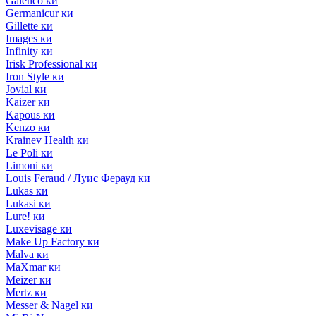
Galenco ки
Germanicur ки
Gillette ки
Images ки
Infinity ки
Irisk Professional ки
Iron Style ки
Jovial ки
Kaizer ки
Kapous ки
Kenzo ки
Krainev Health ки
Le Poli ки
Limoni ки
Louis Feraud / Луис Ферауд ки
Lukas ки
Lukasi ки
Lure! ки
Luxevisage ки
Make Up Factory ки
Malva ки
MaXmar ки
Meizer ки
Mertz ки
Messer & Nagel ки