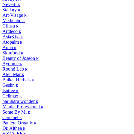
Neverti к
Stallary к
Art-Visage к
Medicube к
Giinsu к
Artdeco к
AsiaKiss к
Atopalm к
Anua к
Skinfood к
Beauty of Joseon к
Ayoume к
Round Lab к
Alen Mar к
Baikal Herbals к
Geslin к
Isntree к
Celimax к
haruharu wonder к
Manita Professional к
Some By Mi к
Care:nel к
Pantera Organic к
Dr. Althea к
HYGGEE к