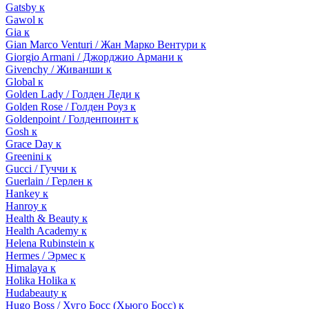
Gatsby к
Gawol к
Gia к
Gian Marco Venturi / Жан Марко Вентури к
Giorgio Armani / Джорджио Армани к
Givenchy / Живанши к
Global к
Golden Lady / Голден Леди к
Golden Rose / Голден Роуз к
Goldenpoint / Голденпоинт к
Gosh к
Grace Day к
Greenini к
Gucci / Гуччи к
Guerlain / Герлен к
Hankey к
Hanroy к
Health & Beauty к
Health Academy к
Helena Rubinstein к
Hermes / Эрмес к
Himalaya к
Holika Holika к
Hudabeauty к
Hugo Boss / Хуго Босс (Хьюго Босс) к