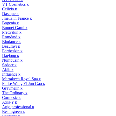
VT Cosmetics к
Cellvio к
Dasique к
Jmella in France к
Bogenia к
Bouqet Garni к
Prettyskin к
Rom&nd к
Biodance к
Beaumyr к
Fortheskin к
Daejong к
Numbuzin к
Sadoer к
Abib к
Influence к
Marrakech Royal Spa к
Fu Le Wang Yi Jun Gao к
Graymelin к
The Ordinary к
Cormesic к
Axis-Y к
Anjo professional к
Beauugreen к