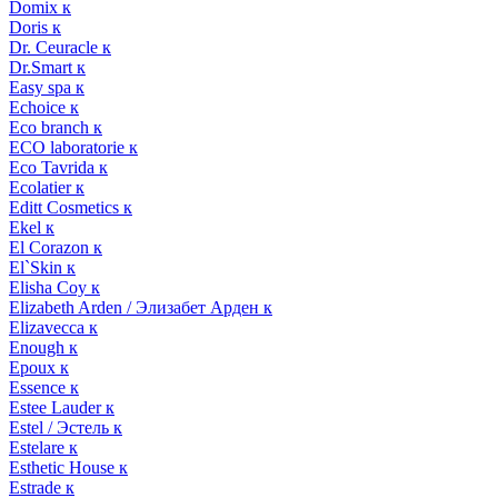
Domix к
Doris к
Dr. Ceuracle к
Dr.Smart к
Easy spa к
Echoice к
Eco branch к
ECO laboratorie к
Eco Tavrida к
Ecolatier к
Editt Cosmetics к
Ekel к
El Corazon к
El`Skin к
Elisha Coy к
Elizabeth Arden / Элизабет Арден к
Elizavecca к
Enough к
Epoux к
Essence к
Estee Lauder к
Estel / Эстель к
Estelare к
Esthetic House к
Estrade к