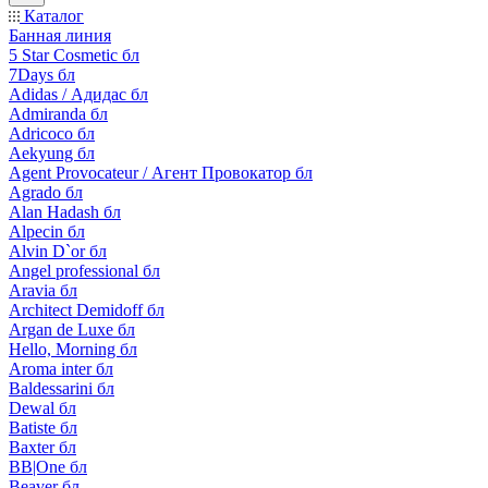
Каталог
Банная линия
5 Star Cosmetic бл
7Days бл
Adidas / Адидас бл
Admiranda бл
Adricoco бл
Aekyung бл
Agent Provocateur / Агент Провокатор бл
Agrado бл
Alan Hadash бл
Alpecin бл
Alvin D`or бл
Angel professional бл
Aravia бл
Architect Demidoff бл
Argan de Luxe бл
Hello, Morning бл
Aroma inter бл
Baldessarini бл
Dewal бл
Batiste бл
Baxter бл
BB|One бл
Beaver бл