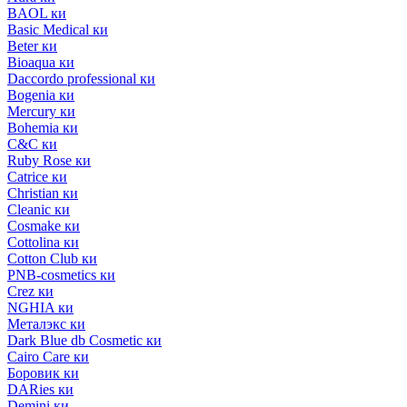
BAOL ки
Basic Medical ки
Beter ки
Bioaqua ки
Daccordo professional ки
Bogenia ки
Mercury ки
Bohemia ки
C&C ки
Ruby Rose ки
Catrice ки
Christian ки
Cleanic ки
Cosmake ки
Cottolina ки
Cotton Club ки
PNB-cosmetics ки
Crez ки
NGHIA ки
Металэкс ки
Dark Blue db Cosmetic ки
Cairo Care ки
Боровик ки
DARies ки
Demini ки