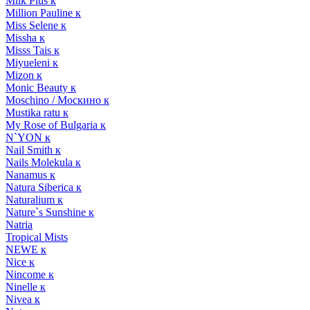
Milk Plus к
Million Pauline к
Miss Selene к
Missha к
Misss Tais к
Miyueleni к
Mizon к
Monic Beauty к
Moschino / Москино к
Mustika ratu к
My Rose of Bulgaria к
N`YON к
Nail Smith к
Nails Molekula к
Nanamus к
Natura Siberica к
Naturalium к
Nature`s Sunshine к
Natria
Tropical Mists
NEWE к
Nice к
Nincome к
Ninelle к
Nivea к