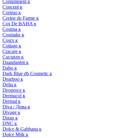
Compliment к
Concept к
Corimo к
Corine de Farme к
Cos De BAHA к
Cosima к
Cosmake к
Cosrx к
Cottage к
Cracare к
Cucunzn к
Daandanbit к
Dabo к
Dark Blue db Cosmetic к
Dearboo к
Delia к
Deoproce к
Dermacol к
Dermal к
Diva / Дива к
Divage к
Dizao к
DNC к
Dolce & Gabbana к
Dolce Milk к