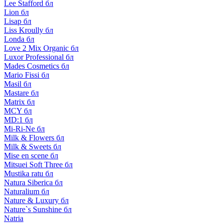
Lee Stafford бл
Lion бл
Lisap бл
Liss Kroully бл
Londa бл
Love 2 Mix Organic бл
Luxor Professional бл
Mades Cosmetics бл
Mario Fissi бл
Masil бл
Mastare бл
Matrix бл
MCY бл
MD:1 бл
Mi-Ri-Ne бл
Milk & Flowers бл
Milk & Sweets бл
Mise en scene бл
Mitsuei Soft Three бл
Mustika ratu бл
Natura Siberica бл
Naturalium бл
Nature & Luxury бл
Nature`s Sunshine бл
Natria