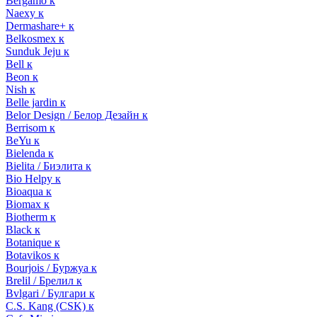
Bergamo к
Naexy к
Dermashare+ к
Belkosmex к
Sunduk Jeju к
Bell к
Beon к
Nish к
Belle jardin к
Belor Design / Белор Дезайн к
Berrisom к
BeYu к
Bielenda к
Bielita / Биэлита к
Bio Helpy к
Bioaqua к
Biomax к
Biotherm к
Black к
Botanique к
Botavikos к
Bourjois / Буржуа к
Brelil / Брелил к
Bvlgari / Булгари к
C.S. Kang (CSK) к