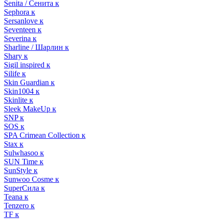
Senita / Сенита к
Sephora к
Sersanlove к
Seventeen к
Severina к
Sharline / Шарлин к
Shary к
Sigil inspired к
Silife к
Skin Guardian к
Skin1004 к
Skinlite к
Sleek MakeUp к
SNP к
SOS к
SPA Crimean Collection к
Stax к
Sulwhasoo к
SUN Time к
SunStyle к
Sunwoo Cosme к
SuperСила к
Teana к
Tenzero к
TF к