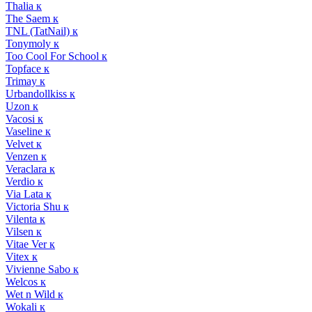
Thalia к
The Saem к
TNL (TatNail) к
Tonymoly к
Too Cool For School к
Topface к
Trimay к
Urbandollkiss к
Uzon к
Vacosi к
Vaseline к
Velvet к
Venzen к
Veraclara к
Verdio к
Via Lata к
Victoria Shu к
Vilenta к
Vilsen к
Vitae Ver к
Vitex к
Vivienne Sabo к
Welcos к
Wet n Wild к
Wokali к