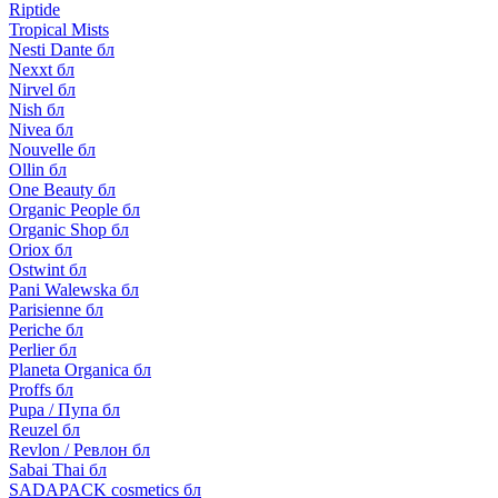
Riptide
Tropical Mists
Nesti Dante бл
Nexxt бл
Nirvel бл
Nish бл
Nivea бл
Nouvelle бл
Ollin бл
One Beauty бл
Organic People бл
Organic Shop бл
Oriox бл
Ostwint бл
Pani Walewska бл
Parisienne бл
Periche бл
Perlier бл
Planeta Organica бл
Proffs бл
Pupa / Пупа бл
Reuzel бл
Revlon / Ревлон бл
Sabai Thai бл
SADAPACK cosmetics бл