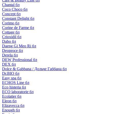
Care & Beauty Line бл
Chantal бл
Coco Choco бл
Concept бл
Constant Delight бл
Corimo бл
Corine de Farme бл
Cottage бл
Crioxidil бл
Dabo бл
Daeng Gi Meo Ri бл
Deoproce бл
Derela бл
DEW Professional бл
DEX бл
Dolce & Gabbana / Дольче Габбана бл
Dr.BIO бл
Easy spa бл
ECHOS Line бл
Eco histeria бл
ECO laboratorie бл
Ecolatier бл
Eleon бл
Elizavecca бл
Enough бл