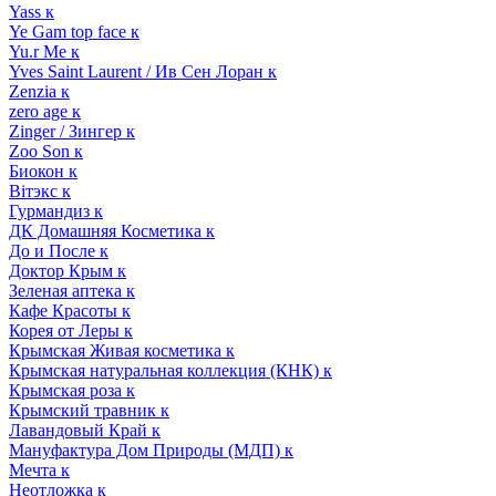
Yass к
Ye Gam top face к
Yu.r Me к
Yves Saint Laurent / Ив Сен Лоран к
Zenzia к
zero age к
Zinger / Зингер к
Zoo Son к
Биокон к
Вiтэкс к
Гурмандиз к
ДК Домашняя Косметика к
До и После к
Доктор Крым к
Зеленая аптека к
Кафе Красоты к
Корея от Леры к
Крымская Живая косметика к
Крымская натуральная коллекция (КНК) к
Крымская роза к
Крымский травник к
Лавандовый Край к
Мануфактура Дом Природы (МДП) к
Мечта к
Неотложка к