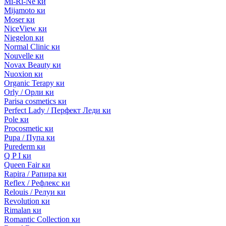
Mi-Ri-Ne ки
Mijamoto ки
Moser ки
NiceView ки
Niegelon ки
Normal Clinic ки
Nouvelle ки
Novax Beauty ки
Nuoxion ки
Organic Terapy ки
Orly / Орли ки
Parisa cosmetics ки
Perfect Lady / Перфект Леди ки
Pole ки
Procosmetic ки
Pupa / Пупа ки
Purederm ки
Q P I ки
Queen Fair ки
Rapira / Рапира ки
Reflex / Рефлекс ки
Relouis / Релуи ки
Revolution ки
Rimalan ки
Romantic Collection ки