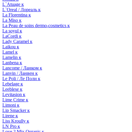
L`Atuage к
L`Oreal / Лореаль к
La Florentina к
La Miso к
La Peau de soins dermo-cosmetics к
La soyul к
LaCordi к
Lady Caramel к
Laikou к
Lamel к
Lamelin к
Lanbena к
Lancome / Ланком к
Lanvin / Ланвен к
Le Poli / Ле Поли к
Lebelage к
Leeblese к
Levitasion к
Lime Crime к
Limoni к
Lip Smacker к
Lirene к
Liss Kroully к
LN Pro к
Love 2 Mix Organic к