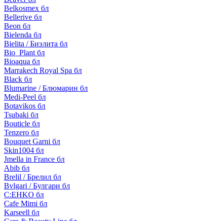
Belkosmex бл
Bellerive бл
Beon бл
Bielenda бл
Bielita / Биэлита бл
Bio_Plant бл
Bioaqua бл
Marrakech Royal Spa бл
Black бл
Blumarine / Блюмарин бл
Medi-Peel бл
Botavikos бл
Tsubaki бл
Bouticle бл
Tenzero бл
Bouquet Garni бл
Skin1004 бл
Jmella in France бл
Abib бл
Brelil / Брелил бл
Bvlgari / Булгари бл
C:EHKO бл
Cafe Mimi бл
Karseell бл