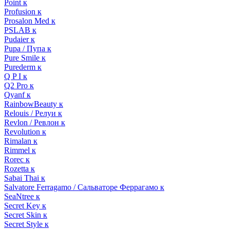
Point к
Profusion к
Prosalon Med к
PSLAB к
Pudaier к
Pupa / Пупа к
Pure Smile к
Purederm к
Q P I к
Q2 Pro к
Qyanf к
RainbowBeauty к
Relouis / Релуи к
Revlon / Ревлон к
Revolution к
Rimalan к
Rimmel к
Rorec к
Rozetta к
Sabai Thai к
Salvatore Ferragamo / Сальваторе Феррагамо к
SeaNtree к
Secret Key к
Secret Skin к
Secret Style к