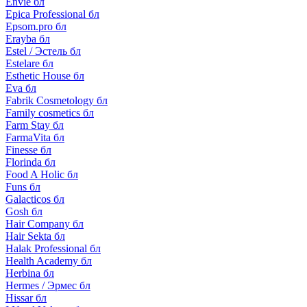
Envie бл
Epica Professional бл
Epsom.pro бл
Erayba бл
Estel / Эстель бл
Estelare бл
Esthetic House бл
Eva бл
Fabrik Cosmetology бл
Family cosmetics бл
Farm Stay бл
FarmaVita бл
Finesse бл
Florinda бл
Food A Holic бл
Funs бл
Galacticos бл
Gosh бл
Hair Company бл
Hair Sekta бл
Halak Professional бл
Health Academy бл
Herbina бл
Hermes / Эрмес бл
Hissar бл