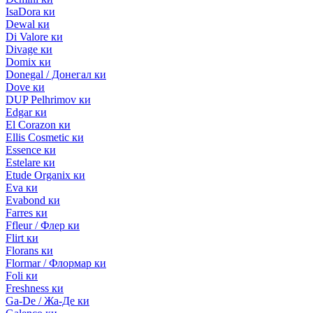
IsaDora ки
Dewal ки
Di Valore ки
Divage ки
Domix ки
Donegal / Донегал ки
Dove ки
DUP Pelhrimov ки
Edgar ки
El Corazon ки
Ellis Cosmetic ки
Essence ки
Estelare ки
Etude Organix ки
Eva ки
Evabond ки
Farres ки
Ffleur / Флер ки
Flirt ки
Florans ки
Flormar / Флормар ки
Foli ки
Freshness ки
Ga-De / Жа-Де ки