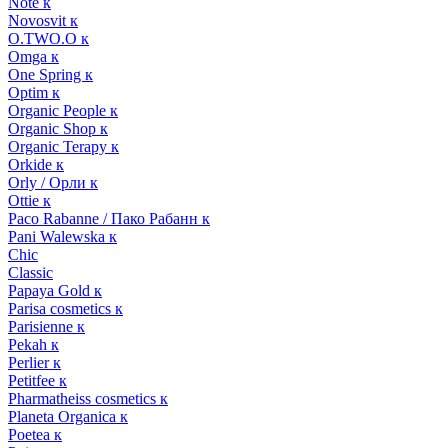
Note к
Novosvit к
O.TWO.O к
Omga к
One Spring к
Optim к
Organic People к
Organic Shop к
Organic Terapy к
Orkide к
Orly / Орли к
Ottie к
Paco Rabanne / Пако Рабанн к
Pani Walewska к
Chic
Classic
Papaya Gold к
Parisa cosmetics к
Parisienne к
Pekah к
Perlier к
Petitfee к
Pharmatheiss cosmetics к
Planeta Organica к
Poetea к