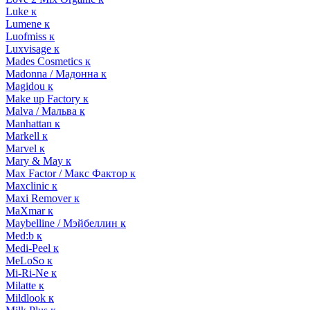
Luke к
Lumene к
Luofmiss к
Luxvisage к
Mades Cosmetics к
Madonna / Мадонна к
Magidou к
Make up Factory к
Malva / Мальва к
Manhattan к
Markell к
Marvel к
Mary & May к
Max Factor / Макс Фактор к
Maxclinic к
Maxi Remover к
MaXmar к
Maybelline / Мэйбеллин к
Med:b к
Medi-Peel к
MeLoSo к
Mi-Ri-Ne к
Milatte к
Mildlook к