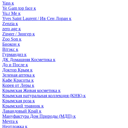
Yass к
Ye Gam top face к
Yu.r Me к
Yves Saint Laurent / Ив Сен Лоран к
Zenzia к
zero age к
Zinger / Зингер к
Zoo Son к
Биокон к
Вiтэкс к
Гурмандиз к
ДК Домашняя Косметика к
До и После к
Доктор Крым к
Зеленая аптека к
Кафе Красоты к
Корея от Леры к
Крымская Живая косметика к
Крымская натуральная коллекция (КНК) к
Крымская роза к
Крымский травник к
Лавандовый Край к
Мануфактура Дом Природы (МДП) к
Мечта к
Неотложка к