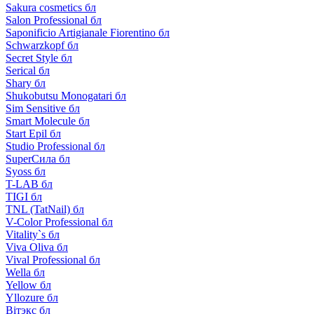
Sakura cosmetics бл
Salon Professional бл
Saponificio Artigianale Fiorentino бл
Schwarzkopf бл
Secret Style бл
Serical бл
Shary бл
Shukobutsu Monogatari бл
Sim Sensitive бл
Smart Molecule бл
Start Epil бл
Studio Professional бл
SuperСила бл
Syoss бл
T-LAB бл
TIGI бл
TNL (TatNail) бл
V-Color Professional бл
Vitality`s бл
Viva Oliva бл
Vival Professional бл
Wella бл
Yellow бл
Yllozure бл
Вiтэкс бл