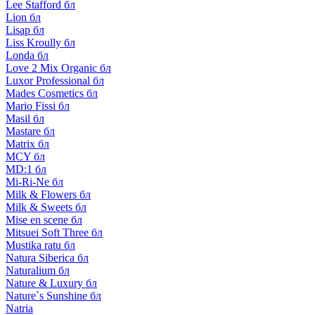
Lee Stafford бл
Lion бл
Lisap бл
Liss Kroully бл
Londa бл
Love 2 Mix Organic бл
Luxor Professional бл
Mades Cosmetics бл
Mario Fissi бл
Masil бл
Mastare бл
Matrix бл
MCY бл
MD:1 бл
Mi-Ri-Ne бл
Milk & Flowers бл
Milk & Sweets бл
Mise en scene бл
Mitsuei Soft Three бл
Mustika ratu бл
Natura Siberica бл
Naturalium бл
Nature & Luxury бл
Nature`s Sunshine бл
Natria