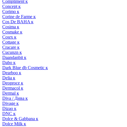
Compliment к
Concept к
Corimo к
Corine de Farme к
Cos De BAHA к
Cosima к
Cosmake к
Cosrx к
Cottage к
Cracare к
Cucunzn к
Daandanbit к
Dabo к
Dark Blue db Cosmetic к
Dearboo к
Delia к
Deoproce к
Dermacol к
Dermal к
Diva / Дива к
Divage к
Dizao к
DNC к
Dolce & Gabbana к
Dolce Milk к