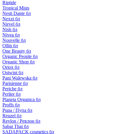
Riptide
Tropical Mists
Nesti Dante бл
Nexxt бл
Nirvel бл
Nish бл
Nivea бл
Nouvelle бл
Ollin бл
One Beauty бл
Organic People бл
Organic Shop бл
Oriox бл
Ostwint бл
Pani Walewska бл
Parisienne бл
Periche бл
Perlier бл
Planeta Organica бл
Proffs бл
Pupa / Пупа бл
Reuzel бл
Revlon / Ревлон бл
Sabai Thai бл
SADAPACK cosmetics бл