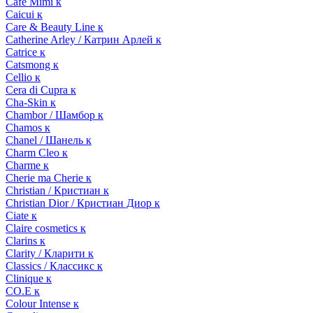
Cafe Mimi к
Caicui к
Care & Beauty Line к
Catherine Arley / Катрин Арлей к
Catrice к
Catsmong к
Cellio к
Cera di Cupra к
Cha-Skin к
Chambor / Шамбор к
Chamos к
Chanel / Шанель к
Charm Cleo к
Charme к
Cherie ma Cherie к
Christian / Кристиан к
Christian Dior / Кристиан Диор к
Ciate к
Claire cosmetics к
Clarins к
Clarity / Кларити к
Classics / Классикс к
Clinique к
CO.E к
Colour Intense к