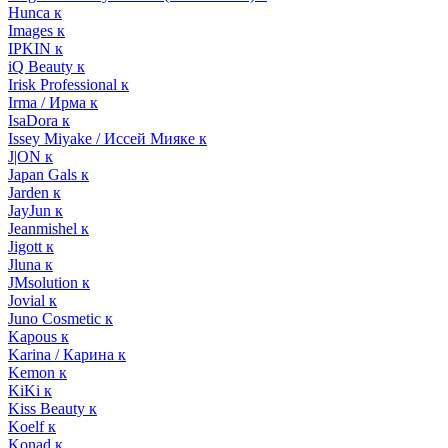
Hunca к
Images к
IPKIN к
iQ Beauty к
Irisk Professional к
Irma / Ирма к
IsaDora к
Issey Miyake / Иссей Мияке к
J|ON к
Japan Gals к
Jarden к
JayJun к
Jeanmishel к
Jigott к
Jluna к
JMsolution к
Jovial к
Juno Cosmetic к
Kapous к
Karina / Карина к
Kemon к
KiKi к
Kiss Beauty к
Koelf к
Konad к