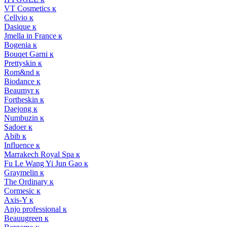
VT Cosmetics к
Cellvio к
Dasique к
Jmella in France к
Bogenia к
Bouqet Garni к
Prettyskin к
Rom&nd к
Biodance к
Beaumyr к
Fortheskin к
Daejong к
Numbuzin к
Sadoer к
Abib к
Influence к
Marrakech Royal Spa к
Fu Le Wang Yi Jun Gao к
Graymelin к
The Ordinary к
Cormesic к
Axis-Y к
Anjo professional к
Beauugreen к