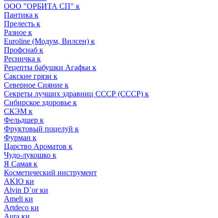
ООО "ОРБИТА СП" к
Пантика к
Прелесть к
Разное к
Euroline (Модум, Вилсен) к
Профснаб к
Ресничка к
Рецепты бабушки Агафьи к
Сакские грязи к
Северное Сияние к
Секреты лучших здравниц СССР (СССР) к
Сибирское здоровье к
СКЭМ к
Фельдшер к
Фруктовый поцелуй к
Фурман к
Царство Ароматов к
Чудо-лукошко к
Я Самая к
Косметический инструмент
AKIO ки
Alvin D`or ки
Ameli ки
Artdeco ки
Aura ки