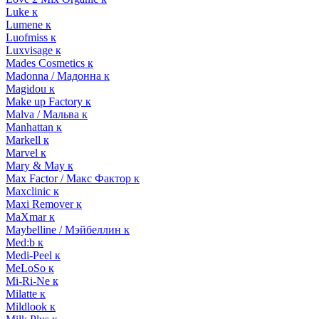
Luke к
Lumene к
Luofmiss к
Luxvisage к
Mades Cosmetics к
Madonna / Мадонна к
Magidou к
Make up Factory к
Malva / Мальва к
Manhattan к
Markell к
Marvel к
Mary & May к
Max Factor / Макс Фактор к
Maxclinic к
Maxi Remover к
MaXmar к
Maybelline / Мэйбеллин к
Med:b к
Medi-Peel к
MeLoSo к
Mi-Ri-Ne к
Milatte к
Mildlook к