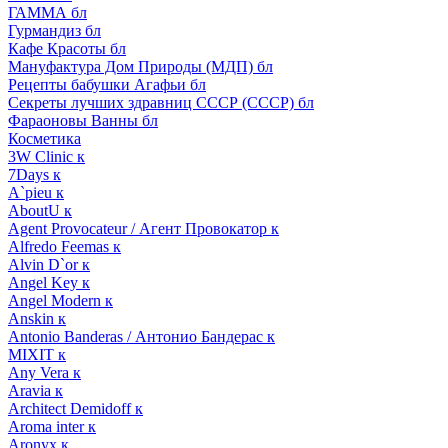
ГАММА бл
Гурмандиз бл
Кафе Красоты бл
Мануфактура Дом Природы (МДП) бл
Рецепты бабушки Агафьи бл
Секреты лучших здравниц СССР (СССР) бл
Фараоновы Ванны бл
Косметика
3W Clinic к
7Days к
A`pieu к
AboutU к
Agent Provocateur / Агент Провокатор к
Alfredo Feemas к
Alvin D`or к
Angel Key к
Angel Modern к
Anskin к
Antonio Banderas / Антонио Бандерас к
MIXIT к
Any Vera к
Aravia к
Architect Demidoff к
Aroma inter к
Aronyx к