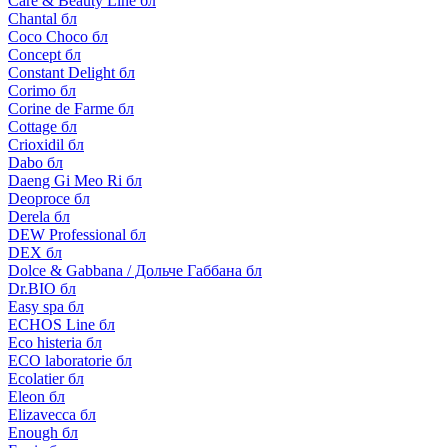
Care & Beauty Line бл
Chantal бл
Coco Choco бл
Concept бл
Constant Delight бл
Corimo бл
Corine de Farme бл
Cottage бл
Crioxidil бл
Dabo бл
Daeng Gi Meo Ri бл
Deoproce бл
Derela бл
DEW Professional бл
DEX бл
Dolce & Gabbana / Дольче Габбана бл
Dr.BIO бл
Easy spa бл
ECHOS Line бл
Eco histeria бл
ECO laboratorie бл
Ecolatier бл
Eleon бл
Elizavecca бл
Enough бл