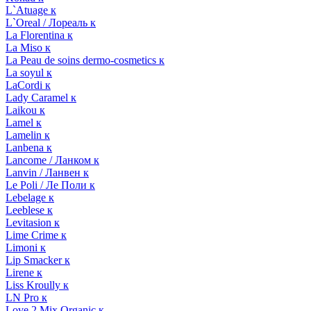
L`Atuage к
L`Oreal / Лореаль к
La Florentina к
La Miso к
La Peau de soins dermo-cosmetics к
La soyul к
LaCordi к
Lady Caramel к
Laikou к
Lamel к
Lamelin к
Lanbena к
Lancome / Ланком к
Lanvin / Ланвен к
Le Poli / Ле Поли к
Lebelage к
Leeblese к
Levitasion к
Lime Crime к
Limoni к
Lip Smacker к
Lirene к
Liss Kroully к
LN Pro к
Love 2 Mix Organic к