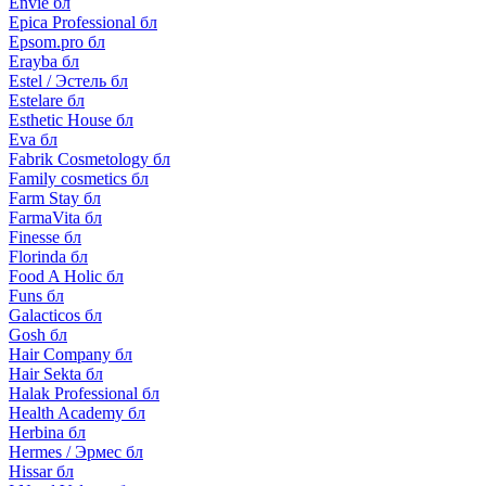
Envie бл
Epica Professional бл
Epsom.pro бл
Erayba бл
Estel / Эстель бл
Estelare бл
Esthetic House бл
Eva бл
Fabrik Cosmetology бл
Family cosmetics бл
Farm Stay бл
FarmaVita бл
Finesse бл
Florinda бл
Food A Holic бл
Funs бл
Galacticos бл
Gosh бл
Hair Company бл
Hair Sekta бл
Halak Professional бл
Health Academy бл
Herbina бл
Hermes / Эрмес бл
Hissar бл