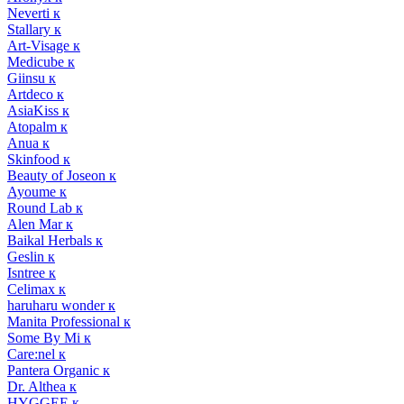
Neverti к
Stallary к
Art-Visage к
Medicube к
Giinsu к
Artdeco к
AsiaKiss к
Atopalm к
Anua к
Skinfood к
Beauty of Joseon к
Ayoume к
Round Lab к
Alen Mar к
Baikal Herbals к
Geslin к
Isntree к
Celimax к
haruharu wonder к
Manita Professional к
Some By Mi к
Care:nel к
Pantera Organic к
Dr. Althea к
HYGGEE к