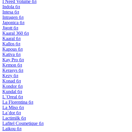
I Need Volume бл
Indola бл
Intesa бл
Intragen бл
Japonica бл
Jigott бл
Kaaral 360 бл
Kaaral бл
Kallos бл
Kapous бл
Kativa бл
Kay Pro бл
Kemon бл
Kerasys бл
Kezy бл
Konad бл
Kondor бл
Kundal бл
L`Oreal бл
La Florentina бл
La Miso бл
La`dor бл
Lactimilk бл
Lafitel Cosmetique бл
Laikou бл