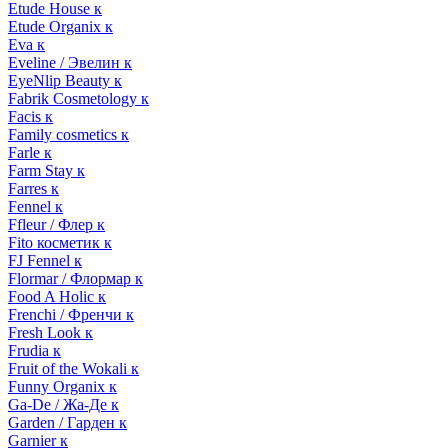
Etude House к
Etude Organix к
Eva к
Eveline / Эвелин к
EyeNlip Beauty к
Fabrik Cosmetology к
Facis к
Family cosmetics к
Farle к
Farm Stay к
Farres к
Fennel к
Ffleur / Флер к
Fito косметик к
FJ Fennel к
Flormar / Флормар к
Food A Holic к
Frenchi / Френчи к
Fresh Look к
Frudia к
Fruit of the Wokali к
Funny Organix к
Ga-De / Жа-Де к
Garden / Гарден к
Garnier к