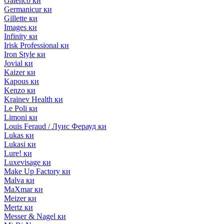
Galenco ки
Germanicur ки
Gillette ки
Images ки
Infinity ки
Irisk Professional ки
Iron Style ки
Jovial ки
Kaizer ки
Kapous ки
Kenzo ки
Krainev Health ки
Le Poli ки
Limoni ки
Louis Feraud / Луис Ферауд ки
Lukas ки
Lukasi ки
Lure! ки
Luxevisage ки
Make Up Factory ки
Malva ки
MaXmar ки
Meizer ки
Mertz ки
Messer & Nagel ки