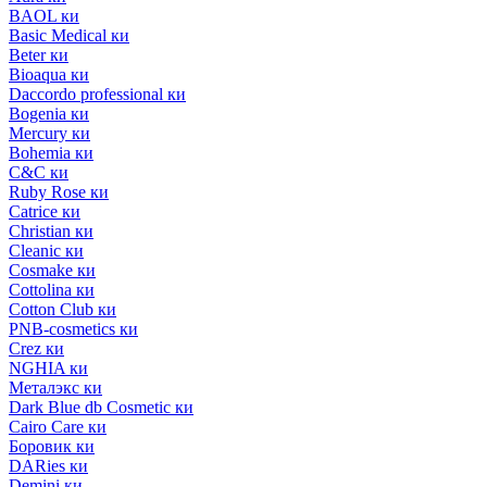
BAOL ки
Basic Medical ки
Beter ки
Bioaqua ки
Daccordo professional ки
Bogenia ки
Mercury ки
Bohemia ки
C&C ки
Ruby Rose ки
Catrice ки
Christian ки
Cleanic ки
Cosmake ки
Cottolina ки
Cotton Club ки
PNB-cosmetics ки
Crez ки
NGHIA ки
Металэкс ки
Dark Blue db Cosmetic ки
Cairo Care ки
Боровик ки
DARies ки
Demini ки