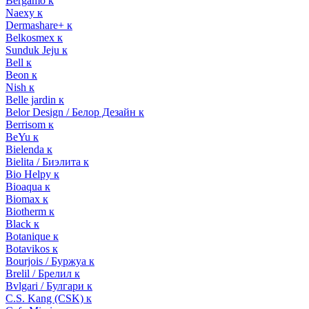
Bergamo к
Naexy к
Dermashare+ к
Belkosmex к
Sunduk Jeju к
Bell к
Beon к
Nish к
Belle jardin к
Belor Design / Белор Дезайн к
Berrisom к
BeYu к
Bielenda к
Bielita / Биэлита к
Bio Helpy к
Bioaqua к
Biomax к
Biotherm к
Black к
Botanique к
Botavikos к
Bourjois / Буржуа к
Brelil / Брелил к
Bvlgari / Булгари к
C.S. Kang (CSK) к