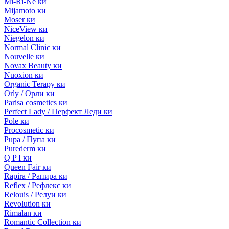
Mi-Ri-Ne ки
Mijamoto ки
Moser ки
NiceView ки
Niegelon ки
Normal Clinic ки
Nouvelle ки
Novax Beauty ки
Nuoxion ки
Organic Terapy ки
Orly / Орли ки
Parisa cosmetics ки
Perfect Lady / Перфект Леди ки
Pole ки
Procosmetic ки
Pupa / Пупа ки
Purederm ки
Q P I ки
Queen Fair ки
Rapira / Рапира ки
Reflex / Рефлекс ки
Relouis / Релуи ки
Revolution ки
Rimalan ки
Romantic Collection ки