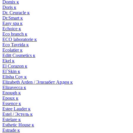
Domix к
Doris к
Dr. Ceuracle к
Dr.Smart к
Easy spa к
Echoice к
Eco branch к
ECO laboratorie к
Eco Tavrida к
Ecolatier к
Editt Cosmetics к
Ekel к
El Corazon к
El`Skin к
Elisha Coy к
Elizabeth Arden / Элизабет Арден к
Elizavecca к
Enough к
Epoux к
Essence к
Estee Lauder к
Estel / Эстель к
Estelare к
Esthetic House к
Estrade к