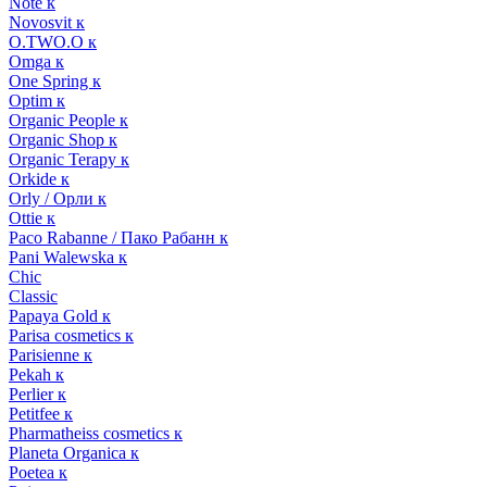
Note к
Novosvit к
O.TWO.O к
Omga к
One Spring к
Optim к
Organic People к
Organic Shop к
Organic Terapy к
Orkide к
Orly / Орли к
Ottie к
Paco Rabanne / Пако Рабанн к
Pani Walewska к
Chic
Classic
Papaya Gold к
Parisa cosmetics к
Parisienne к
Pekah к
Perlier к
Petitfee к
Pharmatheiss cosmetics к
Planeta Organica к
Poetea к