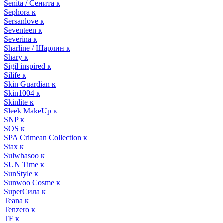
Senita / Сенита к
Sephora к
Sersanlove к
Seventeen к
Severina к
Sharline / Шарлин к
Shary к
Sigil inspired к
Silife к
Skin Guardian к
Skin1004 к
Skinlite к
Sleek MakeUp к
SNP к
SOS к
SPA Crimean Collection к
Stax к
Sulwhasoo к
SUN Time к
SunStyle к
Sunwoo Cosme к
SuperСила к
Teana к
Tenzero к
TF к