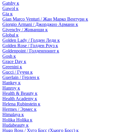
Gatsby к
Gawol к
Gia к
Gian Marco Venturi / Жан Марко Вентури к
Giorgio Armani / Джорджио Армани к
Givenchy / Живанши к
Global к
Golden Lady / Голден Леди к
Golden Rose / Голден Роуз к
Goldenpoint / Голденпоинт к
Gosh к
Grace Day к
Greenini к
Gucci / Гуччи к
Guerlain / Герлен к
Hankey к
Hanroy к
Health & Beauty к
Health Academy к
Helena Rubinstein к
Hermes / Эрмес к
Himalaya к
Holika Holika к
Hudabeauty к
Hugo Boss / Хуго Босс (Хьюго Босс) к