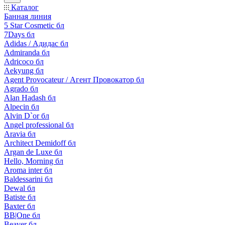
Каталог
Банная линия
5 Star Cosmetic бл
7Days бл
Adidas / Адидас бл
Admiranda бл
Adricoco бл
Aekyung бл
Agent Provocateur / Агент Провокатор бл
Agrado бл
Alan Hadash бл
Alpecin бл
Alvin D`or бл
Angel professional бл
Aravia бл
Architect Demidoff бл
Argan de Luxe бл
Hello, Morning бл
Aroma inter бл
Baldessarini бл
Dewal бл
Batiste бл
Baxter бл
BB|One бл
Beaver бл