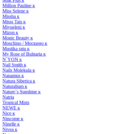
Milk Plus к
Million Pauline к
Miss Selene к
Missha к
Misss Tais к
Miyueleni к
Mizon к
Monic Beauty к
Moschino / Москино к
Mustika ratu к
My Rose of Bulgaria к
N`YON к
Nail Smith к
Nails Molekula к
Nanamus к
Natura Siberica к
Naturalium к
Nature`s Sunshine к
Natria
Tropical Mists
NEWE к
Nice к
Nincome к
Ninelle к
Nivea к