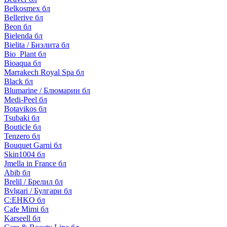
Belkosmex бл
Bellerive бл
Beon бл
Bielenda бл
Bielita / Биэлита бл
Bio_Plant бл
Bioaqua бл
Marrakech Royal Spa бл
Black бл
Blumarine / Блюмарин бл
Medi-Peel бл
Botavikos бл
Tsubaki бл
Bouticle бл
Tenzero бл
Bouquet Garni бл
Skin1004 бл
Jmella in France бл
Abib бл
Brelil / Брелил бл
Bvlgari / Булгари бл
C:EHKO бл
Cafe Mimi бл
Karseell бл