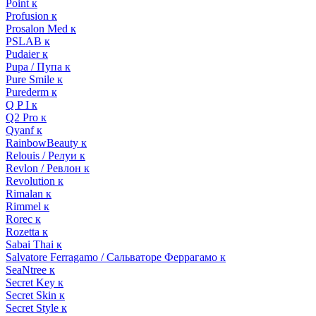
Point к
Profusion к
Prosalon Med к
PSLAB к
Pudaier к
Pupa / Пупа к
Pure Smile к
Purederm к
Q P I к
Q2 Pro к
Qyanf к
RainbowBeauty к
Relouis / Релуи к
Revlon / Ревлон к
Revolution к
Rimalan к
Rimmel к
Rorec к
Rozetta к
Sabai Thai к
Salvatore Ferragamo / Сальваторе Феррагамо к
SeaNtree к
Secret Key к
Secret Skin к
Secret Style к