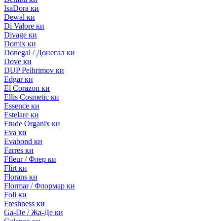
IsaDora ки
Dewal ки
Di Valore ки
Divage ки
Domix ки
Donegal / Донегал ки
Dove ки
DUP Pelhrimov ки
Edgar ки
El Corazon ки
Ellis Cosmetic ки
Essence ки
Estelare ки
Etude Organix ки
Eva ки
Evabond ки
Farres ки
Ffleur / Флер ки
Flirt ки
Florans ки
Flormar / Флормар ки
Foli ки
Freshness ки
Ga-De / Жа-Де ки