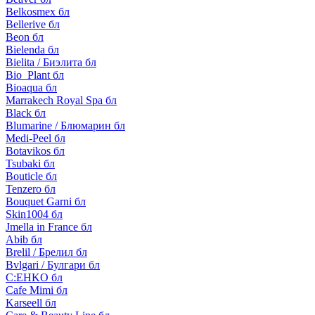
Belkosmex бл
Bellerive бл
Beon бл
Bielenda бл
Bielita / Биэлита бл
Bio_Plant бл
Bioaqua бл
Marrakech Royal Spa бл
Black бл
Blumarine / Блюмарин бл
Medi-Peel бл
Botavikos бл
Tsubaki бл
Bouticle бл
Tenzero бл
Bouquet Garni бл
Skin1004 бл
Jmella in France бл
Abib бл
Brelil / Брелил бл
Bvlgari / Булгари бл
C:EHKO бл
Cafe Mimi бл
Karseell бл