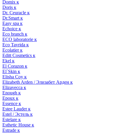
Domix к
Doris к
Dr. Ceuracle к
Dr.Smart к
Easy spa к
Echoice к
Eco branch к
ECO laboratorie к
Eco Tavrida к
Ecolatier к
Editt Cosmetics к
Ekel к
El Corazon к
El`Skin к
Elisha Coy к
Elizabeth Arden / Элизабет Арден к
Elizavecca к
Enough к
Epoux к
Essence к
Estee Lauder к
Estel / Эстель к
Estelare к
Esthetic House к
Estrade к