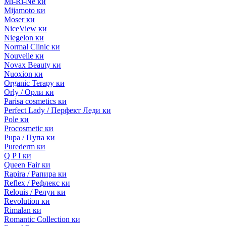
Mi-Ri-Ne ки
Mijamoto ки
Moser ки
NiceView ки
Niegelon ки
Normal Clinic ки
Nouvelle ки
Novax Beauty ки
Nuoxion ки
Organic Terapy ки
Orly / Орли ки
Parisa cosmetics ки
Perfect Lady / Перфект Леди ки
Pole ки
Procosmetic ки
Pupa / Пупа ки
Purederm ки
Q P I ки
Queen Fair ки
Rapira / Рапира ки
Reflex / Рефлекс ки
Relouis / Релуи ки
Revolution ки
Rimalan ки
Romantic Collection ки