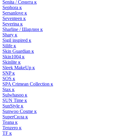
Senita / Сенита к
Sephora к
Sersanlove к
Seventeen к
Severina к
Sharline / Шарлин к
Shary к
Sigil inspired к
Silife к
Skin Guardian к
Skin1004 к
Skinlite к
Sleek MakeUp к
SNP к
SOS к
SPA Crimean Collection к
Stax к
Sulwhasoo к
SUN Time к
SunStyle к
Sunwoo Cosme к
SuperСила к
Teana к
Tenzero к
TF к