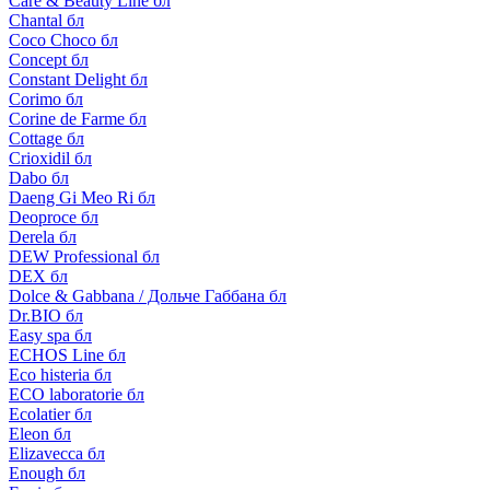
Care & Beauty Line бл
Chantal бл
Coco Choco бл
Concept бл
Constant Delight бл
Corimo бл
Corine de Farme бл
Cottage бл
Crioxidil бл
Dabo бл
Daeng Gi Meo Ri бл
Deoproce бл
Derela бл
DEW Professional бл
DEX бл
Dolce & Gabbana / Дольче Габбана бл
Dr.BIO бл
Easy spa бл
ECHOS Line бл
Eco histeria бл
ECO laboratorie бл
Ecolatier бл
Eleon бл
Elizavecca бл
Enough бл