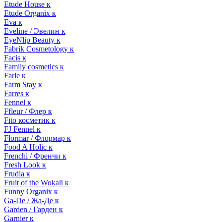
Etude House к
Etude Organix к
Eva к
Eveline / Эвелин к
EyeNlip Beauty к
Fabrik Cosmetology к
Facis к
Family cosmetics к
Farle к
Farm Stay к
Farres к
Fennel к
Ffleur / Флер к
Fito косметик к
FJ Fennel к
Flormar / Флормар к
Food A Holic к
Frenchi / Френчи к
Fresh Look к
Frudia к
Fruit of the Wokali к
Funny Organix к
Ga-De / Жа-Де к
Garden / Гарден к
Garnier к