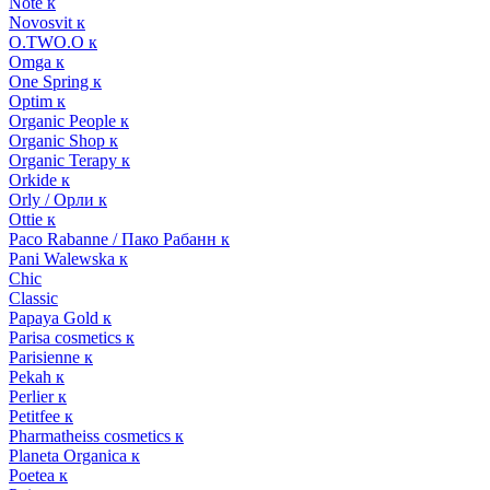
Note к
Novosvit к
O.TWO.O к
Omga к
One Spring к
Optim к
Organic People к
Organic Shop к
Organic Terapy к
Orkide к
Orly / Орли к
Ottie к
Paco Rabanne / Пако Рабанн к
Pani Walewska к
Chic
Classic
Papaya Gold к
Parisa cosmetics к
Parisienne к
Pekah к
Perlier к
Petitfee к
Pharmatheiss cosmetics к
Planeta Organica к
Poetea к