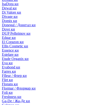
IsaDora ки
Dewal ки
Di Valore ки
Divage ки
Domix ки
Donegal / Донегал ки
Dove ки
DUP Pelhrimov ки
Edgar ки
El Corazon ки
Ellis Cosmetic ки
Essence ки
Estelare ки
Etude Organix ки
Eva ки
Evabond ки
Farres ки
Ffleur / Флер ки
Flirt ки
Florans ки
Flormar / Флормар ки
Foli ки
Freshness ки
Ga-De / Жа-Де ки