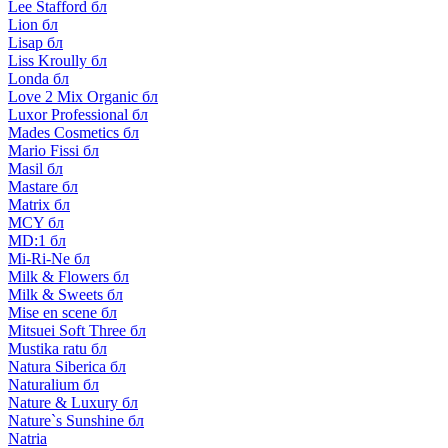
Lee Stafford бл
Lion бл
Lisap бл
Liss Kroully бл
Londa бл
Love 2 Mix Organic бл
Luxor Professional бл
Mades Cosmetics бл
Mario Fissi бл
Masil бл
Mastare бл
Matrix бл
MCY бл
MD:1 бл
Mi-Ri-Ne бл
Milk & Flowers бл
Milk & Sweets бл
Mise en scene бл
Mitsuei Soft Three бл
Mustika ratu бл
Natura Siberica бл
Naturalium бл
Nature & Luxury бл
Nature`s Sunshine бл
Natria