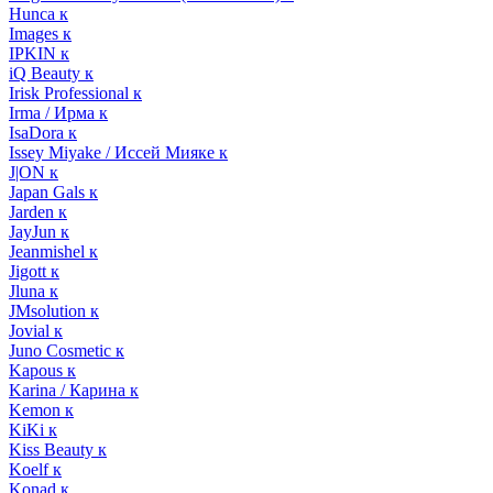
Hunca к
Images к
IPKIN к
iQ Beauty к
Irisk Professional к
Irma / Ирма к
IsaDora к
Issey Miyake / Иссей Мияке к
J|ON к
Japan Gals к
Jarden к
JayJun к
Jeanmishel к
Jigott к
Jluna к
JMsolution к
Jovial к
Juno Cosmetic к
Kapous к
Karina / Карина к
Kemon к
KiKi к
Kiss Beauty к
Koelf к
Konad к