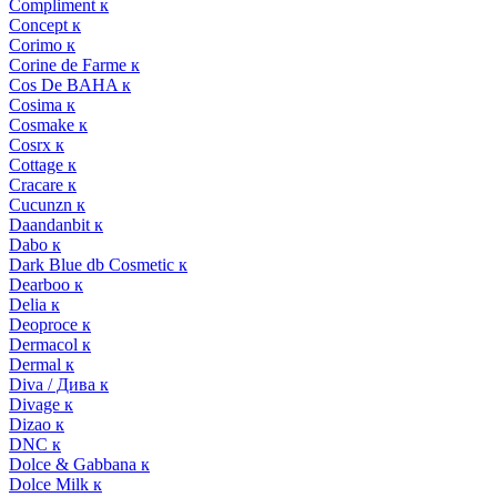
Compliment к
Concept к
Corimo к
Corine de Farme к
Cos De BAHA к
Cosima к
Cosmake к
Cosrx к
Cottage к
Cracare к
Cucunzn к
Daandanbit к
Dabo к
Dark Blue db Cosmetic к
Dearboo к
Delia к
Deoproce к
Dermacol к
Dermal к
Diva / Дива к
Divage к
Dizao к
DNC к
Dolce & Gabbana к
Dolce Milk к