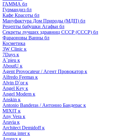
ГАММА бл
Гурмандиз бл
Кафе Красоты бл
Мануфактура Дом Природы (МДП) бл
Рецепты бабушки Агафьи бл
Секреты лучших здравниц СССР (СССР) бл
Фараоновы Ванны бл
Косметика
3W Clinic к
7Days к
A`pieu к
AboutU к
Agent Provocateur / Агент Провокатор к
Alfredo Feemas к
Alvin D`or к
Angel Key к
Angel Modern к
Anskin к
Antonio Banderas / Антонио Бандерас к
MIXIT к
Any Vera к
Aravia к
Architect Demidoff к
Aroma inter к
Aronyx к