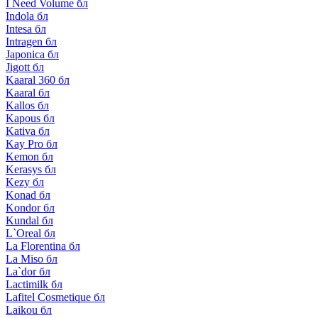
I Need Volume бл
Indola бл
Intesa бл
Intragen бл
Japonica бл
Jigott бл
Kaaral 360 бл
Kaaral бл
Kallos бл
Kapous бл
Kativa бл
Kay Pro бл
Kemon бл
Kerasys бл
Kezy бл
Konad бл
Kondor бл
Kundal бл
L`Oreal бл
La Florentina бл
La Miso бл
La`dor бл
Lactimilk бл
Lafitel Cosmetique бл
Laikou бл