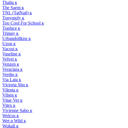
Thalia к
The Saem к
TNL (TatNail) к
Tonymoly к
Too Cool For School к
Topface к
Trimay к
Urbandollkiss к
Uzon к
Vacosi к
Vaseline к
Velvet к
Venzen к
Veraclara к
Verdio к
Via Lata к
Victoria Shu к
Vilenta к
Vilsen к
Vitae Ver к
Vitex к
Vivienne Sabo к
Welcos к
Wet n Wild к
Wokali к