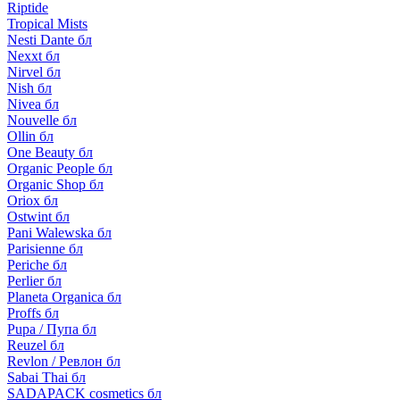
Riptide
Tropical Mists
Nesti Dante бл
Nexxt бл
Nirvel бл
Nish бл
Nivea бл
Nouvelle бл
Ollin бл
One Beauty бл
Organic People бл
Organic Shop бл
Oriox бл
Ostwint бл
Pani Walewska бл
Parisienne бл
Periche бл
Perlier бл
Planeta Organica бл
Proffs бл
Pupa / Пупа бл
Reuzel бл
Revlon / Ревлон бл
Sabai Thai бл
SADAPACK cosmetics бл