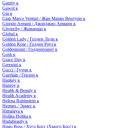
Gatsby к
Gawol к
Gia к
Gian Marco Venturi / Жан Марко Вентури к
Giorgio Armani / Джорджио Армани к
Givenchy / Живанши к
Global к
Golden Lady / Голден Леди к
Golden Rose / Голден Роуз к
Goldenpoint / Голденпоинт к
Gosh к
Grace Day к
Greenini к
Gucci / Гуччи к
Guerlain / Герлен к
Hankey к
Hanroy к
Health & Beauty к
Health Academy к
Helena Rubinstein к
Hermes / Эрмес к
Himalaya к
Holika Holika к
Hudabeauty к
Hugo Boss / Хуго Босс (Хьюго Босс) к