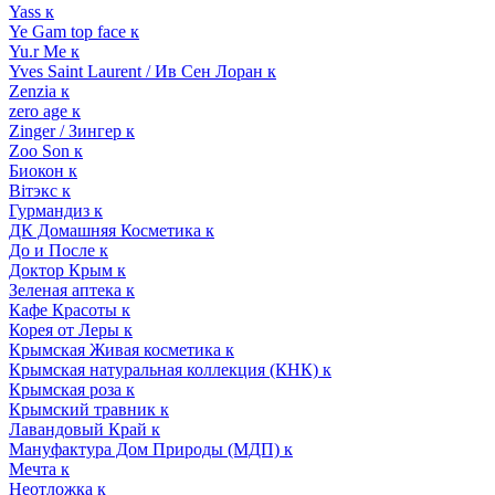
Yass к
Ye Gam top face к
Yu.r Me к
Yves Saint Laurent / Ив Сен Лоран к
Zenzia к
zero age к
Zinger / Зингер к
Zoo Son к
Биокон к
Вiтэкс к
Гурмандиз к
ДК Домашняя Косметика к
До и После к
Доктор Крым к
Зеленая аптека к
Кафе Красоты к
Корея от Леры к
Крымская Живая косметика к
Крымская натуральная коллекция (КНК) к
Крымская роза к
Крымский травник к
Лавандовый Край к
Мануфактура Дом Природы (МДП) к
Мечта к
Неотложка к