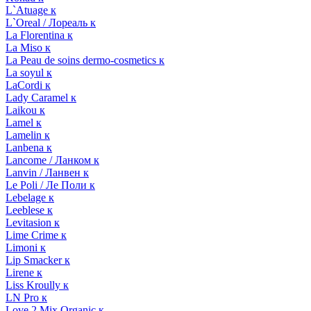
L`Atuage к
L`Oreal / Лореаль к
La Florentina к
La Miso к
La Peau de soins dermo-cosmetics к
La soyul к
LaCordi к
Lady Caramel к
Laikou к
Lamel к
Lamelin к
Lanbena к
Lancome / Ланком к
Lanvin / Ланвен к
Le Poli / Ле Поли к
Lebelage к
Leeblese к
Levitasion к
Lime Crime к
Limoni к
Lip Smacker к
Lirene к
Liss Kroully к
LN Pro к
Love 2 Mix Organic к