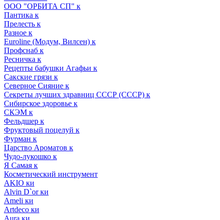
ООО "ОРБИТА СП" к
Пантика к
Прелесть к
Разное к
Euroline (Модум, Вилсен) к
Профснаб к
Ресничка к
Рецепты бабушки Агафьи к
Сакские грязи к
Северное Сияние к
Секреты лучших здравниц СССР (СССР) к
Сибирское здоровье к
СКЭМ к
Фельдшер к
Фруктовый поцелуй к
Фурман к
Царство Ароматов к
Чудо-лукошко к
Я Самая к
Косметический инструмент
AKIO ки
Alvin D`or ки
Ameli ки
Artdeco ки
Aura ки