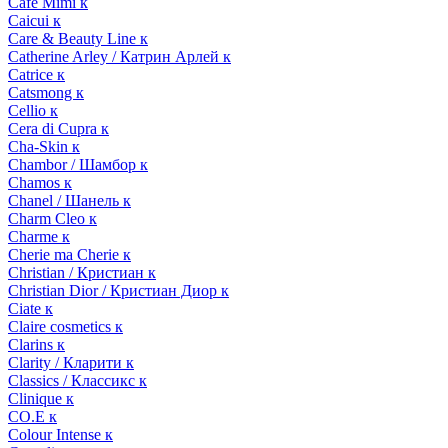
Cafe Mimi к
Caicui к
Care & Beauty Line к
Catherine Arley / Катрин Арлей к
Catrice к
Catsmong к
Cellio к
Cera di Cupra к
Cha-Skin к
Chambor / Шамбор к
Chamos к
Chanel / Шанель к
Charm Cleo к
Charme к
Cherie ma Cherie к
Christian / Кристиан к
Christian Dior / Кристиан Диор к
Ciate к
Claire cosmetics к
Clarins к
Clarity / Кларити к
Classics / Классикс к
Clinique к
CO.E к
Colour Intense к