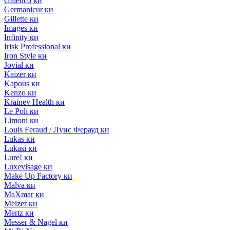
Galenco ки
Germanicur ки
Gillette ки
Images ки
Infinity ки
Irisk Professional ки
Iron Style ки
Jovial ки
Kaizer ки
Kapous ки
Kenzo ки
Krainev Health ки
Le Poli ки
Limoni ки
Louis Feraud / Луис Ферауд ки
Lukas ки
Lukasi ки
Lure! ки
Luxevisage ки
Make Up Factory ки
Malva ки
MaXmar ки
Meizer ки
Mertz ки
Messer & Nagel ки