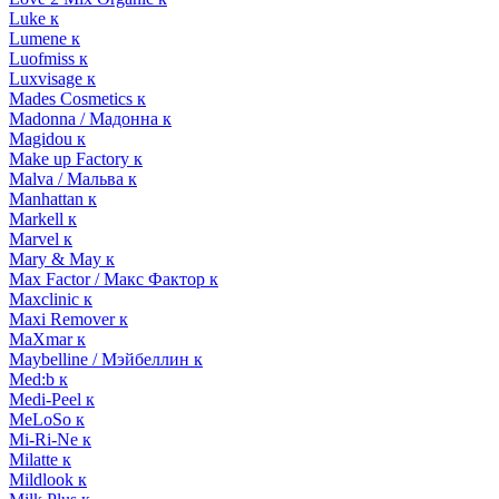
Luke к
Lumene к
Luofmiss к
Luxvisage к
Mades Cosmetics к
Madonna / Мадонна к
Magidou к
Make up Factory к
Malva / Мальва к
Manhattan к
Markell к
Marvel к
Mary & May к
Max Factor / Макс Фактор к
Maxclinic к
Maxi Remover к
MaXmar к
Maybelline / Мэйбеллин к
Med:b к
Medi-Peel к
MeLoSo к
Mi-Ri-Ne к
Milatte к
Mildlook к