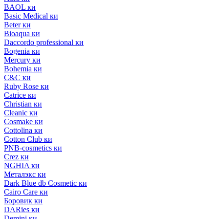
BAOL ки
Basic Medical ки
Beter ки
Bioaqua ки
Daccordo professional ки
Bogenia ки
Mercury ки
Bohemia ки
C&C ки
Ruby Rose ки
Catrice ки
Christian ки
Cleanic ки
Cosmake ки
Cottolina ки
Cotton Club ки
PNB-cosmetics ки
Crez ки
NGHIA ки
Металэкс ки
Dark Blue db Cosmetic ки
Cairo Care ки
Боровик ки
DARies ки
Demini ки