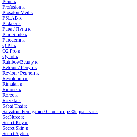
Point к
Profusion к
Prosalon Med к
PSLAB к
Pudaier к
Pupa / Пупа к
Pure Smile к
Purederm к
Q P I к
Q2 Pro к
Qyanf к
RainbowBeauty к
Relouis / Релуи к
Revlon / Ревлон к
Revolution к
Rimalan к
Rimmel к
Rorec к
Rozetta к
Sabai Thai к
Salvatore Ferragamo / Сальваторе Феррагамо к
SeaNtree к
Secret Key к
Secret Skin к
Secret Style к