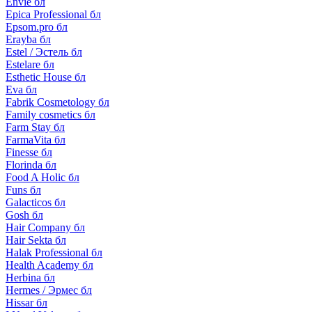
Envie бл
Epica Professional бл
Epsom.pro бл
Erayba бл
Estel / Эстель бл
Estelare бл
Esthetic House бл
Eva бл
Fabrik Cosmetology бл
Family cosmetics бл
Farm Stay бл
FarmaVita бл
Finesse бл
Florinda бл
Food A Holic бл
Funs бл
Galacticos бл
Gosh бл
Hair Company бл
Hair Sekta бл
Halak Professional бл
Health Academy бл
Herbina бл
Hermes / Эрмес бл
Hissar бл