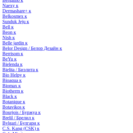
Bergamo к
Naexy к
Dermashare+ к
Belkosmex к
Sunduk Jeju к
Bell к
Beon к
Nish к
Belle jardin к
Belor Design / Белор Дезайн к
Berrisom к
BeYu к
Bielenda к
Bielita / Биэлита к
Bio Helpy к
Bioaqua к
Biomax к
Biotherm к
Black к
Botanique к
Botavikos к
Bourjois / Буржуа к
Brelil / Брелил к
Bvlgari / Булгари к
C.S. Kang (CSK) к