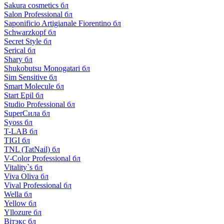
Sakura cosmetics бл
Salon Professional бл
Saponificio Artigianale Fiorentino бл
Schwarzkopf бл
Secret Style бл
Serical бл
Shary бл
Shukobutsu Monogatari бл
Sim Sensitive бл
Smart Molecule бл
Start Epil бл
Studio Professional бл
SuperСила бл
Syoss бл
T-LAB бл
TIGI бл
TNL (TatNail) бл
V-Color Professional бл
Vitality`s бл
Viva Oliva бл
Vival Professional бл
Wella бл
Yellow бл
Yllozure бл
Вiтэкс бл