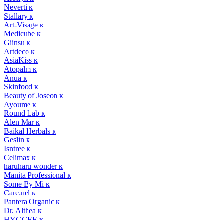
Neverti к
Stallary к
Art-Visage к
Medicube к
Giinsu к
Artdeco к
AsiaKiss к
Atopalm к
Anua к
Skinfood к
Beauty of Joseon к
Ayoume к
Round Lab к
Alen Mar к
Baikal Herbals к
Geslin к
Isntree к
Celimax к
haruharu wonder к
Manita Professional к
Some By Mi к
Care:nel к
Pantera Organic к
Dr. Althea к
HYGGEE к