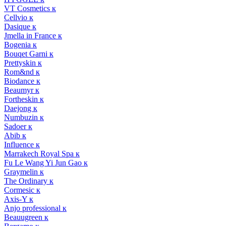
VT Cosmetics к
Cellvio к
Dasique к
Jmella in France к
Bogenia к
Bouqet Garni к
Prettyskin к
Rom&nd к
Biodance к
Beaumyr к
Fortheskin к
Daejong к
Numbuzin к
Sadoer к
Abib к
Influence к
Marrakech Royal Spa к
Fu Le Wang Yi Jun Gao к
Graymelin к
The Ordinary к
Cormesic к
Axis-Y к
Anjo professional к
Beauugreen к