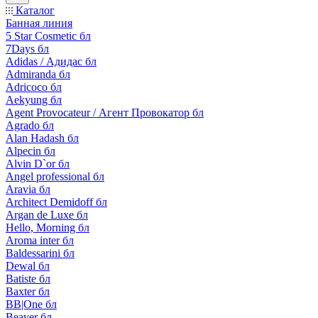
Каталог
Банная линия
5 Star Cosmetic бл
7Days бл
Adidas / Адидас бл
Admiranda бл
Adricoco бл
Aekyung бл
Agent Provocateur / Агент Провокатор бл
Agrado бл
Alan Hadash бл
Alpecin бл
Alvin D`or бл
Angel professional бл
Aravia бл
Architect Demidoff бл
Argan de Luxe бл
Hello, Morning бл
Aroma inter бл
Baldessarini бл
Dewal бл
Batiste бл
Baxter бл
BB|One бл
Beaver бл