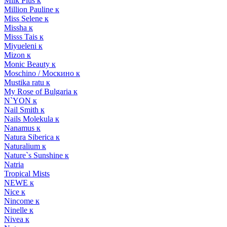
Milk Plus к
Million Pauline к
Miss Selene к
Missha к
Misss Tais к
Miyueleni к
Mizon к
Monic Beauty к
Moschino / Москино к
Mustika ratu к
My Rose of Bulgaria к
N`YON к
Nail Smith к
Nails Molekula к
Nanamus к
Natura Siberica к
Naturalium к
Nature`s Sunshine к
Natria
Tropical Mists
NEWE к
Nice к
Nincome к
Ninelle к
Nivea к