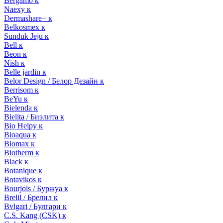
Bergamo к
Naexy к
Dermashare+ к
Belkosmex к
Sunduk Jeju к
Bell к
Beon к
Nish к
Belle jardin к
Belor Design / Белор Дезайн к
Berrisom к
BeYu к
Bielenda к
Bielita / Биэлита к
Bio Helpy к
Bioaqua к
Biomax к
Biotherm к
Black к
Botanique к
Botavikos к
Bourjois / Буржуа к
Brelil / Брелил к
Bvlgari / Булгари к
C.S. Kang (CSK) к