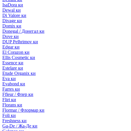
IsaDora ки
Dewal ки
Di Valore ки
Divage ки
Domix ки
Donegal / Донегал ки
Dove ки
DUP Pelhrimov ки
Edgar ки
El Corazon ки
Ellis Cosmetic ки
Essence ки
Estelare ки
Etude Organix ки
Eva ки
Evabond ки
Farres ки
Ffleur / Флер ки
Flirt ки
Florans ки
Flormar / Флормар ки
Foli ки
Freshness ки
Ga-De / Жа-Де ки