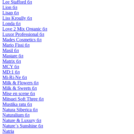
Lee Stafford бл
Lion бл
Lisap бл
Liss Kroully бл
Londa бл
Love 2 Mix Organic бл
Luxor Professional бл
Mades Cosmetics бл
Mario Fissi бл
Masil бл
Mastare бл
Matrix бл
MCY бл
MD:1 бл
Mi-Ri-Ne бл
Milk & Flowers бл
Milk & Sweets бл
Mise en scene бл
Mitsuei Soft Three бл
Mustika ratu бл
Natura Siberica бл
Naturalium бл
Nature & Luxury бл
Nature`s Sunshine бл
Natria