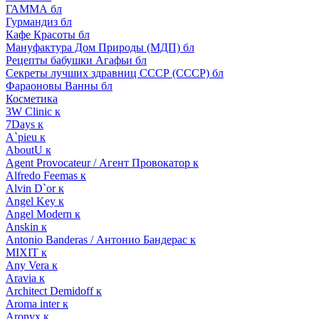
ГАММА бл
Гурмандиз бл
Кафе Красоты бл
Мануфактура Дом Природы (МДП) бл
Рецепты бабушки Агафьи бл
Секреты лучших здравниц СССР (СССР) бл
Фараоновы Ванны бл
Косметика
3W Clinic к
7Days к
A`pieu к
AboutU к
Agent Provocateur / Агент Провокатор к
Alfredo Feemas к
Alvin D`or к
Angel Key к
Angel Modern к
Anskin к
Antonio Banderas / Антонио Бандерас к
MIXIT к
Any Vera к
Aravia к
Architect Demidoff к
Aroma inter к
Aronyx к