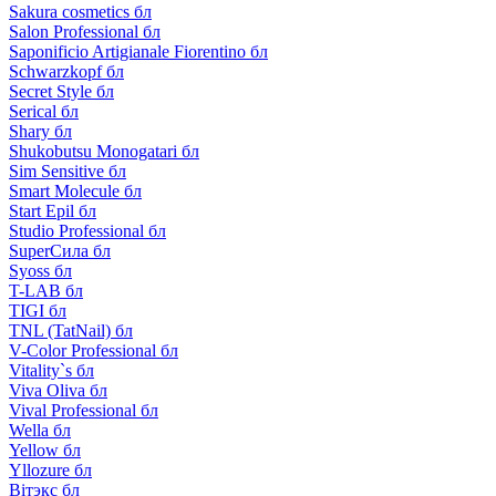
Sakura cosmetics бл
Salon Professional бл
Saponificio Artigianale Fiorentino бл
Schwarzkopf бл
Secret Style бл
Serical бл
Shary бл
Shukobutsu Monogatari бл
Sim Sensitive бл
Smart Molecule бл
Start Epil бл
Studio Professional бл
SuperСила бл
Syoss бл
T-LAB бл
TIGI бл
TNL (TatNail) бл
V-Color Professional бл
Vitality`s бл
Viva Oliva бл
Vival Professional бл
Wella бл
Yellow бл
Yllozure бл
Вiтэкс бл