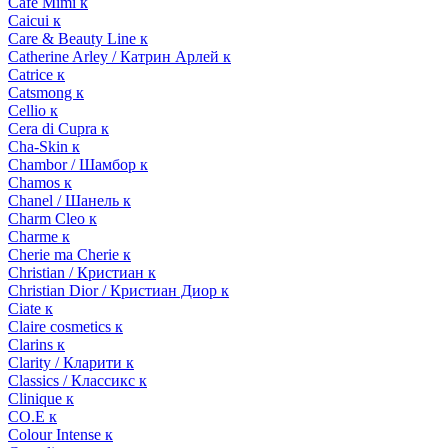
Cafe Mimi к
Caicui к
Care & Beauty Line к
Catherine Arley / Катрин Арлей к
Catrice к
Catsmong к
Cellio к
Cera di Cupra к
Cha-Skin к
Chambor / Шамбор к
Chamos к
Chanel / Шанель к
Charm Cleo к
Charme к
Cherie ma Cherie к
Christian / Кристиан к
Christian Dior / Кристиан Диор к
Ciate к
Claire cosmetics к
Clarins к
Clarity / Кларити к
Classics / Классикс к
Clinique к
CO.E к
Colour Intense к