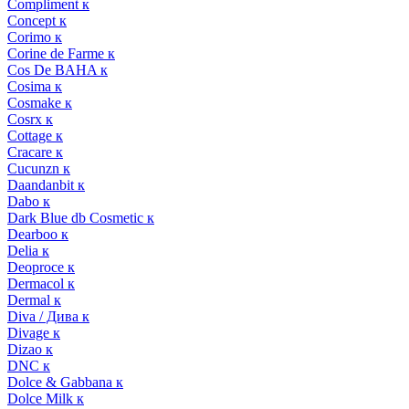
Compliment к
Concept к
Corimo к
Corine de Farme к
Cos De BAHA к
Cosima к
Cosmake к
Cosrx к
Cottage к
Cracare к
Cucunzn к
Daandanbit к
Dabo к
Dark Blue db Cosmetic к
Dearboo к
Delia к
Deoproce к
Dermacol к
Dermal к
Diva / Дива к
Divage к
Dizao к
DNC к
Dolce & Gabbana к
Dolce Milk к