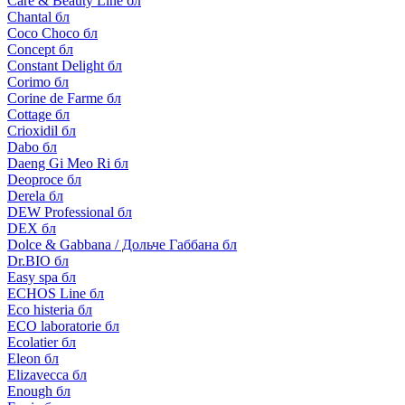
Care & Beauty Line бл
Chantal бл
Coco Choco бл
Concept бл
Constant Delight бл
Corimo бл
Corine de Farme бл
Cottage бл
Crioxidil бл
Dabo бл
Daeng Gi Meo Ri бл
Deoproce бл
Derela бл
DEW Professional бл
DEX бл
Dolce & Gabbana / Дольче Габбана бл
Dr.BIO бл
Easy spa бл
ECHOS Line бл
Eco histeria бл
ECO laboratorie бл
Ecolatier бл
Eleon бл
Elizavecca бл
Enough бл