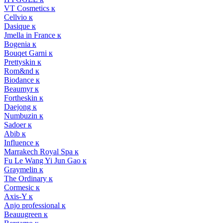
VT Cosmetics к
Cellvio к
Dasique к
Jmella in France к
Bogenia к
Bouqet Garni к
Prettyskin к
Rom&nd к
Biodance к
Beaumyr к
Fortheskin к
Daejong к
Numbuzin к
Sadoer к
Abib к
Influence к
Marrakech Royal Spa к
Fu Le Wang Yi Jun Gao к
Graymelin к
The Ordinary к
Cormesic к
Axis-Y к
Anjo professional к
Beauugreen к