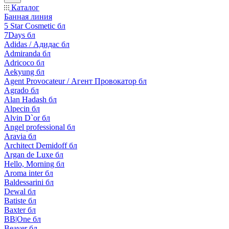
Каталог
Банная линия
5 Star Cosmetic бл
7Days бл
Adidas / Адидас бл
Admiranda бл
Adricoco бл
Aekyung бл
Agent Provocateur / Агент Провокатор бл
Agrado бл
Alan Hadash бл
Alpecin бл
Alvin D`or бл
Angel professional бл
Aravia бл
Architect Demidoff бл
Argan de Luxe бл
Hello, Morning бл
Aroma inter бл
Baldessarini бл
Dewal бл
Batiste бл
Baxter бл
BB|One бл
Beaver бл