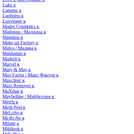
Luke к
Lumene к
Luofmiss к
Luxvisage к
Mades Cosmetics к
Madonna / Мадонна к
Magidou к
Make up Factory к
Malva / Мальва к
Manhattan к
Markell к
Marvel к
Mary & May к
Max Factor / Макс Фактор к
Maxclinic к
Maxi Remover к
MaXmar к
Maybelline / Мэйбеллин к
Med:b к
Medi-Peel к
MeLoSo к
Mi-Ri-Ne к
Milatte к
Mildlook к