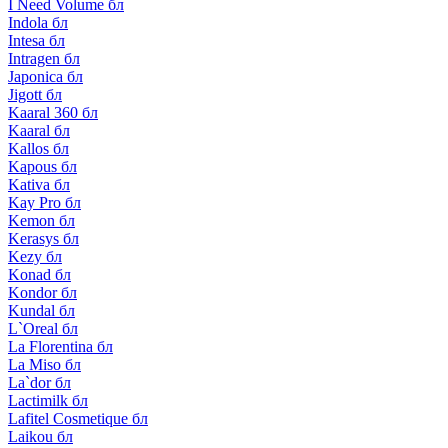
I Need Volume бл
Indola бл
Intesa бл
Intragen бл
Japonica бл
Jigott бл
Kaaral 360 бл
Kaaral бл
Kallos бл
Kapous бл
Kativa бл
Kay Pro бл
Kemon бл
Kerasys бл
Kezy бл
Konad бл
Kondor бл
Kundal бл
L`Oreal бл
La Florentina бл
La Miso бл
La`dor бл
Lactimilk бл
Lafitel Cosmetique бл
Laikou бл