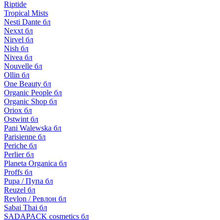
Riptide
Tropical Mists
Nesti Dante бл
Nexxt бл
Nirvel бл
Nish бл
Nivea бл
Nouvelle бл
Ollin бл
One Beauty бл
Organic People бл
Organic Shop бл
Oriox бл
Ostwint бл
Pani Walewska бл
Parisienne бл
Periche бл
Perlier бл
Planeta Organica бл
Proffs бл
Pupa / Пупа бл
Reuzel бл
Revlon / Ревлон бл
Sabai Thai бл
SADAPACK cosmetics бл