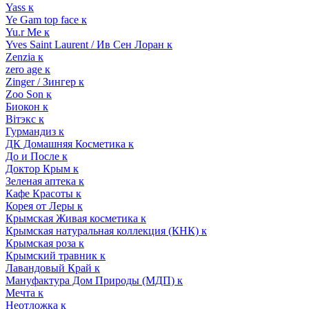
Yass к
Ye Gam top face к
Yu.r Me к
Yves Saint Laurent / Ив Сен Лоран к
Zenzia к
zero age к
Zinger / Зингер к
Zoo Son к
Биокон к
Вiтэкс к
Гурмандиз к
ДК Домашняя Косметика к
До и После к
Доктор Крым к
Зеленая аптека к
Кафе Красоты к
Корея от Леры к
Крымская Живая косметика к
Крымская натуральная коллекция (КНК) к
Крымская роза к
Крымский травник к
Лавандовый Край к
Мануфактура Дом Природы (МДП) к
Мечта к
Неотложка к