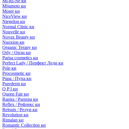
Mi-Ri-Ne ки
Mijamoto ки
Moser ки
NiceView ки
Niegelon ки
Normal Clinic ки
Nouvelle ки
Novax Beauty ки
Nuoxion ки
Organic Terapy ки
Orly / Орли ки
Parisa cosmetics ки
Perfect Lady / Перфект Леди ки
Pole ки
Procosmetic ки
Pupa / Пупа ки
Purederm ки
Q P I ки
Queen Fair ки
Rapira / Рапира ки
Reflex / Рефлекс ки
Relouis / Релуи ки
Revolution ки
Rimalan ки
Romantic Collection ки