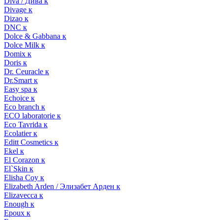
Diva / Дива к
Divage к
Dizao к
DNC к
Dolce & Gabbana к
Dolce Milk к
Domix к
Doris к
Dr. Ceuracle к
Dr.Smart к
Easy spa к
Echoice к
Eco branch к
ECO laboratorie к
Eco Tavrida к
Ecolatier к
Editt Cosmetics к
Ekel к
El Corazon к
El`Skin к
Elisha Coy к
Elizabeth Arden / Элизабет Арден к
Elizavecca к
Enough к
Epoux к