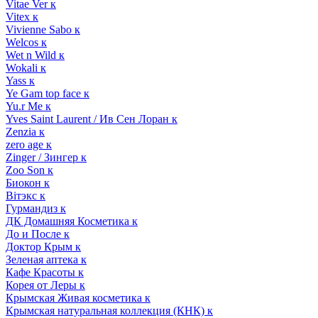
Vitae Ver к
Vitex к
Vivienne Sabo к
Welcos к
Wet n Wild к
Wokali к
Yass к
Ye Gam top face к
Yu.r Me к
Yves Saint Laurent / Ив Сен Лоран к
Zenzia к
zero age к
Zinger / Зингер к
Zoo Son к
Биокон к
Вiтэкс к
Гурмандиз к
ДК Домашняя Косметика к
До и После к
Доктор Крым к
Зеленая аптека к
Кафе Красоты к
Корея от Леры к
Крымская Живая косметика к
Крымская натуральная коллекция (КНК) к