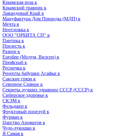
Крымская роза к
Крымский травник к
Лавандовый Край к
Мануфактура Дом Природы (МДП) к
Мечта к
Неотложка к
ООО "ОРБИТА СП" к
Пантика к
Прелесть к
Разное к
Euroline (Модум, Вилсен) к
Профснаб к
Ресничка к
Рецепты бабушки Агафьи к
Сакские грязи к
Северное Сияние к
Секреты лучших здравниц СССР (СССР) к
Сибирское здоровье к
СКЭМ к
Фельдшер к
Фруктовый поцелуй к
Фурман к
Царство Ароматов к
Чудо-лукошко к
Я Самая к