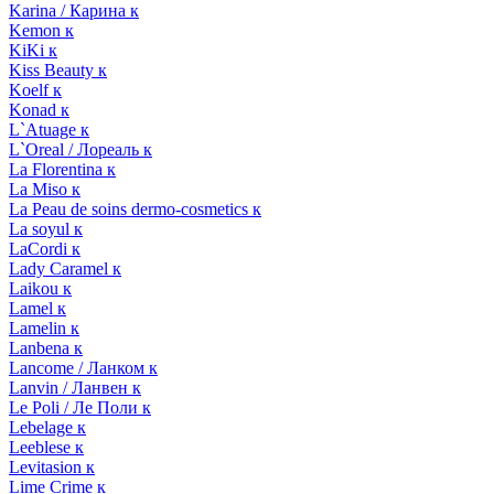
Karina / Карина к
Kemon к
KiKi к
Kiss Beauty к
Koelf к
Konad к
L`Atuage к
L`Oreal / Лореаль к
La Florentina к
La Miso к
La Peau de soins dermo-cosmetics к
La soyul к
LaCordi к
Lady Caramel к
Laikou к
Lamel к
Lamelin к
Lanbena к
Lancome / Ланком к
Lanvin / Ланвен к
Le Poli / Ле Поли к
Lebelage к
Leeblese к
Levitasion к
Lime Crime к