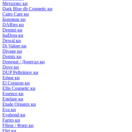
Металэкс ки
Dark Blue db Cosmetic ки
Cairo Care ки
Боровик ки
DARies ки
Demini ки
IsaDora ки
Dewal ки
Di Valore ки
Divage ки
Domix ки
Donegal / Донегал ки
Dove ки
DUP Pelhrimov ки
Edgar ки
El Corazon ки
Ellis Cosmetic ки
Essence ки
Estelare ки
Etude Organix ки
Eva ки
Evabond ки
Farres ки
Ffleur / Флер ки
Flirt ки