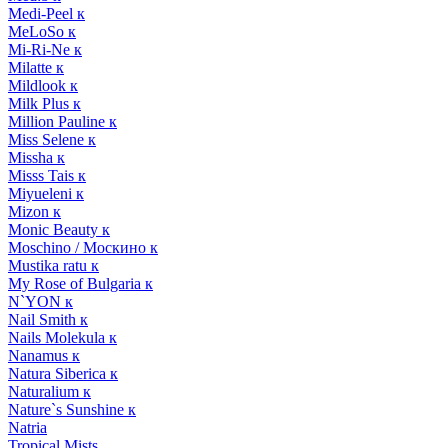
Medi-Peel к
MeLoSo к
Mi-Ri-Ne к
Milatte к
Mildlook к
Milk Plus к
Million Pauline к
Miss Selene к
Missha к
Misss Tais к
Miyueleni к
Mizon к
Monic Beauty к
Moschino / Москино к
Mustika ratu к
My Rose of Bulgaria к
N`YON к
Nail Smith к
Nails Molekula к
Nanamus к
Natura Siberica к
Naturalium к
Nature`s Sunshine к
Natria
Tropical Mists