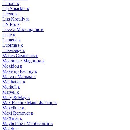
Limoni к
Lip Smacker к
Lirene к
Liss Kroully к
LN Pro к
Love 2 Mix Organic к
Luke к
Lumene к
Luofmiss к
Luxvisage к
Mades Cosmetics к
Madonna / Мадонна к
Magidou к
Make up Factory к
Malva / Мальва к
Manhattan к
Markell к
Marvel к
Mary & May к
Max Factor / Макс Фактор к
Maxclinic к
Maxi Remover к
MaXmar к
Maybelline / Мэйбеллин к
Med:b к