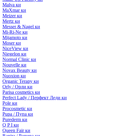
Malva ки
MaXmar ки
Meizer ки
Mertz ки
Messer & Nagel ки
Mi-Ri-Ne ки
Mijamoto ки
Moser ки
NiceView ки
Niegelon ки
Normal Clinic ки
Nouvelle ки
Novax Beauty ки
Nuoxion ки
Organic Terapy ки
Orly / Орли ки
Parisa cosmetics ки
Perfect Lady / Перфект Леди ки
Pole ки
Procosmetic ки
Pupa / Пупа ки
Purederm ки
Q P I ки
Queen Fair ки
Rapira / Рапира ки