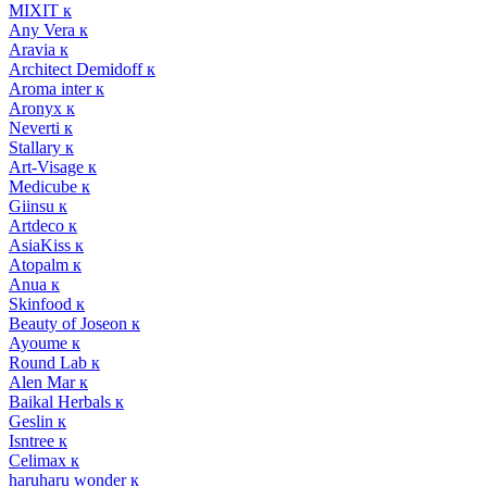
MIXIT к
Any Vera к
Aravia к
Architect Demidoff к
Aroma inter к
Aronyx к
Neverti к
Stallary к
Art-Visage к
Medicube к
Giinsu к
Artdeco к
AsiaKiss к
Atopalm к
Anua к
Skinfood к
Beauty of Joseon к
Ayoume к
Round Lab к
Alen Mar к
Baikal Herbals к
Geslin к
Isntree к
Celimax к
haruharu wonder к