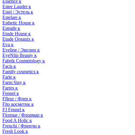
Essence к
Estee Lauder к
Estel / Эстель к
Estelare к
Esthetic House к
Estrade к
Etude House к
Etude Organix к
Eva к
Eveline / Эвелин к
EyeNlip Beauty к
Fabrik Cosmetology к
Facis к
Family cosmetics к
Farle к
Farm Stay к
Farres к
Fennel к
Ffleur / Флер к
Fito косметик к
FJ Fennel к
Flormar / Флормар к
Food A Holic к
Frenchi / Френчи к
Fresh Look к