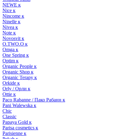
NEWE к
Nice к
Nincome к
Ninelle к
Nivea к
Note к
Novosvit к
O.TWO.O к
Omga к
One Spring к
Optim к
Organic People к
Organic Shop к
Organic Terapy к
Orkide к
Orly / Орли к
Ottie к
Paco Rabanne / Пако Рабанн к
Pani Walewska к
Chic
Classic
Papaya Gold к
Parisa cosmetics к
Parisienne к
Pekah к