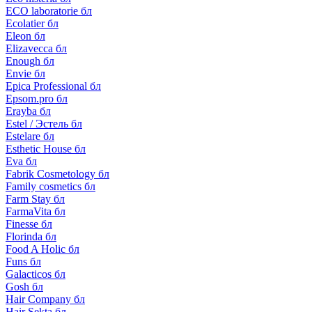
ECO laboratorie бл
Ecolatier бл
Eleon бл
Elizavecca бл
Enough бл
Envie бл
Epica Professional бл
Epsom.pro бл
Erayba бл
Estel / Эстель бл
Estelare бл
Esthetic House бл
Eva бл
Fabrik Cosmetology бл
Family cosmetics бл
Farm Stay бл
FarmaVita бл
Finesse бл
Florinda бл
Food A Holic бл
Funs бл
Galacticos бл
Gosh бл
Hair Company бл
Hair Sekta бл