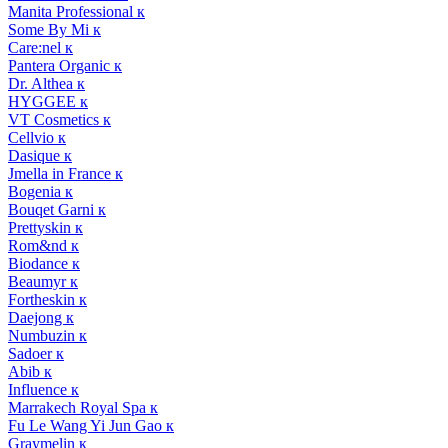
Manita Professional к
Some By Mi к
Care:nel к
Pantera Organic к
Dr. Althea к
HYGGEE к
VT Cosmetics к
Cellvio к
Dasique к
Jmella in France к
Bogenia к
Bouqet Garni к
Prettyskin к
Rom&nd к
Biodance к
Beaumyr к
Fortheskin к
Daejong к
Numbuzin к
Sadoer к
Abib к
Influence к
Marrakech Royal Spa к
Fu Le Wang Yi Jun Gao к
Graymelin к