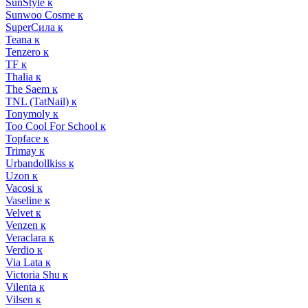
SunStyle к
Sunwoo Cosme к
SuperСила к
Teana к
Tenzero к
TF к
Thalia к
The Saem к
TNL (TatNail) к
Tonymoly к
Too Cool For School к
Topface к
Trimay к
Urbandollkiss к
Uzon к
Vacosi к
Vaseline к
Velvet к
Venzen к
Veraclara к
Verdio к
Via Lata к
Victoria Shu к
Vilenta к
Vilsen к