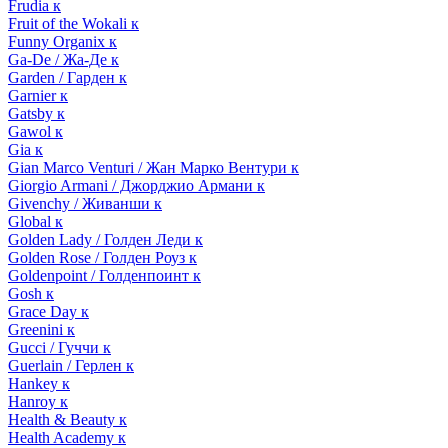
Frudia к
Fruit of the Wokali к
Funny Organix к
Ga-De / Жа-Де к
Garden / Гарден к
Garnier к
Gatsby к
Gawol к
Gia к
Gian Marco Venturi / Жан Марко Вентури к
Giorgio Armani / Джорджио Армани к
Givenchy / Живанши к
Global к
Golden Lady / Голден Леди к
Golden Rose / Голден Роуз к
Goldenpoint / Голденпоинт к
Gosh к
Grace Day к
Greenini к
Gucci / Гуччи к
Guerlain / Герлен к
Hankey к
Hanroy к
Health & Beauty к
Health Academy к