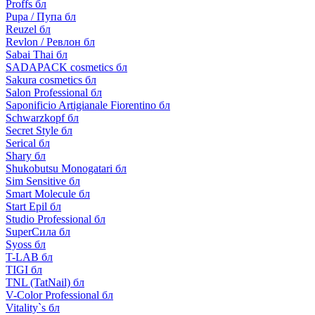
Proffs бл
Pupa / Пупа бл
Reuzel бл
Revlon / Ревлон бл
Sabai Thai бл
SADAPACK cosmetics бл
Sakura cosmetics бл
Salon Professional бл
Saponificio Artigianale Fiorentino бл
Schwarzkopf бл
Secret Style бл
Serical бл
Shary бл
Shukobutsu Monogatari бл
Sim Sensitive бл
Smart Molecule бл
Start Epil бл
Studio Professional бл
SuperСила бл
Syoss бл
T-LAB бл
TIGI бл
TNL (TatNail) бл
V-Color Professional бл
Vitality`s бл