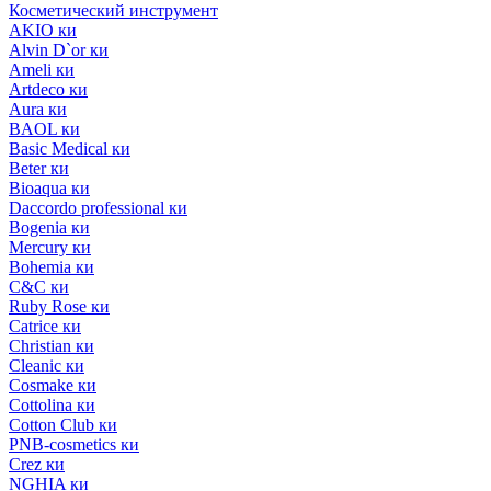
Косметический инструмент
AKIO ки
Alvin D`or ки
Ameli ки
Artdeco ки
Aura ки
BAOL ки
Basic Medical ки
Beter ки
Bioaqua ки
Daccordo professional ки
Bogenia ки
Mercury ки
Bohemia ки
C&C ки
Ruby Rose ки
Catrice ки
Christian ки
Cleanic ки
Cosmake ки
Cottolina ки
Cotton Club ки
PNB-cosmetics ки
Crez ки
NGHIA ки