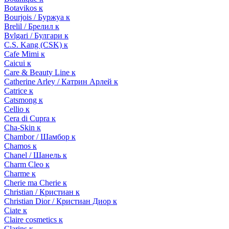
Botavikos к
Bourjois / Буржуа к
Brelil / Брелил к
Bvlgari / Булгари к
C.S. Kang (CSK) к
Cafe Mimi к
Caicui к
Care & Beauty Line к
Catherine Arley / Катрин Арлей к
Catrice к
Catsmong к
Cellio к
Cera di Cupra к
Cha-Skin к
Chambor / Шамбор к
Chamos к
Chanel / Шанель к
Charm Cleo к
Charme к
Cherie ma Cherie к
Christian / Кристиан к
Christian Dior / Кристиан Диор к
Ciate к
Claire cosmetics к
Clarins к