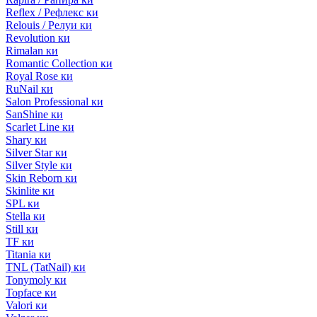
Reflex / Рефлекс ки
Relouis / Релуи ки
Revolution ки
Rimalan ки
Romantic Collection ки
Royal Rose ки
RuNail ки
Salon Professional ки
SanShine ки
Scarlet Line ки
Shary ки
Silver Star ки
Silver Style ки
Skin Reborn ки
Skinlite ки
SPL ки
Stella ки
Still ки
TF ки
Titania ки
TNL (TatNail) ки
Tonymoly ки
Topface ки
Valori ки