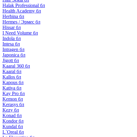
Halak Professional бл
Health Academy бл
Herbina бл
Hermes / Эрмес бл
Hissar бл
I Need Volume бл
Indola бл
Intesa бл
Intragen бл
Japonica бл
Jigott бл
Kaaral 360 бл
Kaaral бл
Kallos бл
Kapous бл
Kativa бл
Kay Pro бл
Kemon бл
Kerasys бл
Kezy бл
Konad бл
Kondor бл
Kundal бл
L`Oreal бл