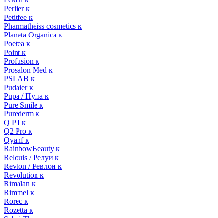
Perlier к
Petitfee к
Pharmatheiss cosmetics к
Planeta Organica к
Poetea к
Point к
Profusion к
Prosalon Med к
PSLAB к
Pudaier к
Pupa / Пупа к
Pure Smile к
Purederm к
Q P I к
Q2 Pro к
Qyanf к
RainbowBeauty к
Relouis / Релуи к
Revlon / Ревлон к
Revolution к
Rimalan к
Rimmel к
Rorec к
Rozetta к