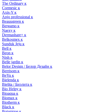
The Ordinary к
Cormesic к
Axis-Y к
Anjo professional к
Beauugreen к
Bergamo к
Naexy к
Dermashare+ к
Belkosmex к
Sunduk Jeju к
Bell к
Beon к
Nish к
Belle jardin к
Belor Design / Белор Дезайн к
Berrisom к
BeYu к
Bielenda к
Bielita / Биэлита к
Bio Helpy к
Bioaqua к
Biomax к
Biotherm к
Black к
Botanique к