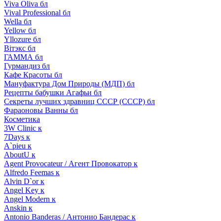
Viva Oliva бл
Vival Professional бл
Wella бл
Yellow бл
Yllozure бл
Вiтэкс бл
ГАММА бл
Гурмандиз бл
Кафе Красоты бл
Мануфактура Дом Природы (МДП) бл
Рецепты бабушки Агафьи бл
Секреты лучших здравниц СССР (СССР) бл
Фараоновы Ванны бл
Косметика
3W Clinic к
7Days к
A`pieu к
AboutU к
Agent Provocateur / Агент Провокатор к
Alfredo Feemas к
Alvin D`or к
Angel Key к
Angel Modern к
Anskin к
Antonio Banderas / Антонио Бандерас к