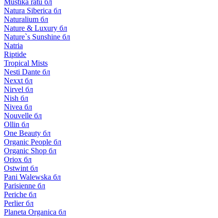
Mustika ratu бл
Natura Siberica бл
Naturalium бл
Nature & Luxury бл
Nature`s Sunshine бл
Natria
Riptide
Tropical Mists
Nesti Dante бл
Nexxt бл
Nirvel бл
Nish бл
Nivea бл
Nouvelle бл
Ollin бл
One Beauty бл
Organic People бл
Organic Shop бл
Oriox бл
Ostwint бл
Pani Walewska бл
Parisienne бл
Periche бл
Perlier бл
Planeta Organica бл