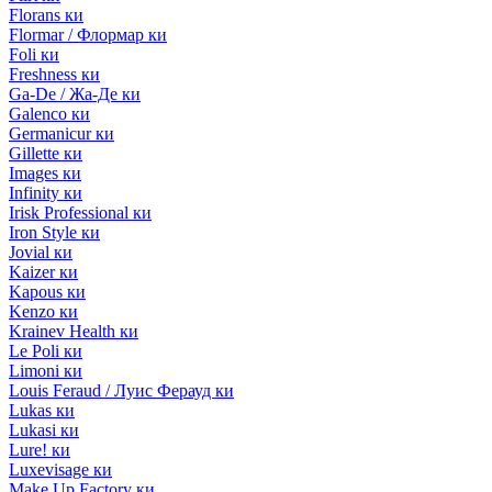
Florans ки
Flormar / Флормар ки
Foli ки
Freshness ки
Ga-De / Жа-Де ки
Galenco ки
Germanicur ки
Gillette ки
Images ки
Infinity ки
Irisk Professional ки
Iron Style ки
Jovial ки
Kaizer ки
Kapous ки
Kenzo ки
Krainev Health ки
Le Poli ки
Limoni ки
Louis Feraud / Луис Ферауд ки
Lukas ки
Lukasi ки
Lure! ки
Luxevisage ки
Make Up Factory ки