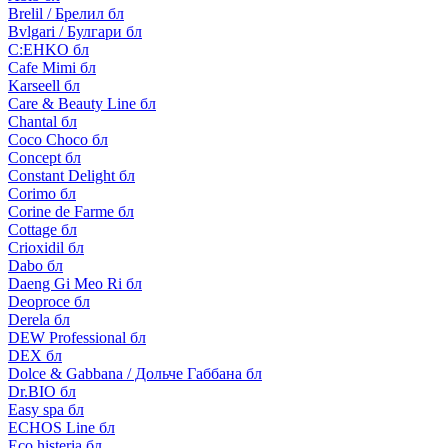
Brelil / Брелил бл
Bvlgari / Булгари бл
C:EHKO бл
Cafe Mimi бл
Karseell бл
Care & Beauty Line бл
Chantal бл
Coco Choco бл
Concept бл
Constant Delight бл
Corimo бл
Corine de Farme бл
Cottage бл
Crioxidil бл
Dabo бл
Daeng Gi Meo Ri бл
Deoproce бл
Derela бл
DEW Professional бл
DEX бл
Dolce & Gabbana / Дольче Габбана бл
Dr.BIO бл
Easy spa бл
ECHOS Line бл
Eco histeria бл