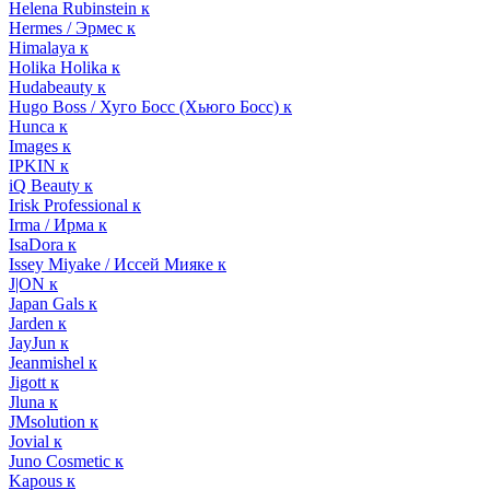
Helena Rubinstein к
Hermes / Эрмес к
Himalaya к
Holika Holika к
Hudabeauty к
Hugo Boss / Хуго Босс (Хьюго Босс) к
Hunca к
Images к
IPKIN к
iQ Beauty к
Irisk Professional к
Irma / Ирма к
IsaDora к
Issey Miyake / Иссей Мияке к
J|ON к
Japan Gals к
Jarden к
JayJun к
Jeanmishel к
Jigott к
Jluna к
JMsolution к
Jovial к
Juno Cosmetic к
Kapous к