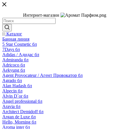
Интернет-магазин
Каталог
Банная линия
5 Star Cosmetic бл
7Days бл
Adidas / Адидас бл
Admiranda бл
Adricoco бл
Aekyung бл
Agent Provocateur / Агент Провокатор бл
Agrado бл
Alan Hadash бл
Alpecin бл
Alvin D`or бл
Angel professional бл
Aravia бл
Architect Demidoff бл
Argan de Luxe бл
Hello, Morning бл
Aroma inter бл