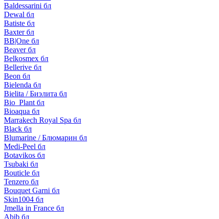
Baldessarini бл
Dewal бл
Batiste бл
Baxter бл
BB|One бл
Beaver бл
Belkosmex бл
Bellerive бл
Beon бл
Bielenda бл
Bielita / Биэлита бл
Bio_Plant бл
Bioaqua бл
Marrakech Royal Spa бл
Black бл
Blumarine / Блюмарин бл
Medi-Peel бл
Botavikos бл
Tsubaki бл
Bouticle бл
Tenzero бл
Bouquet Garni бл
Skin1004 бл
Jmella in France бл
Abib бл