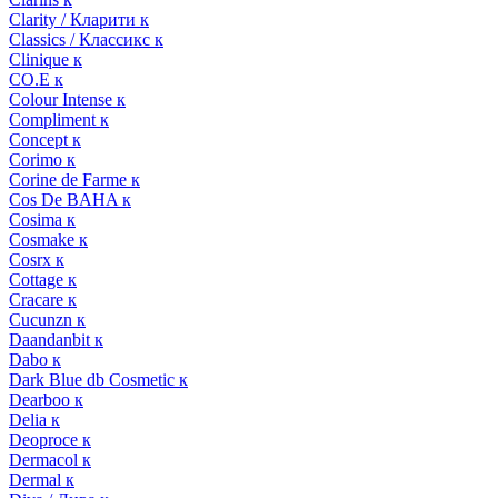
Clarity / Кларити к
Classics / Классикс к
Clinique к
CO.E к
Colour Intense к
Compliment к
Concept к
Corimo к
Corine de Farme к
Cos De BAHA к
Cosima к
Cosmake к
Cosrx к
Cottage к
Cracare к
Cucunzn к
Daandanbit к
Dabo к
Dark Blue db Cosmetic к
Dearboo к
Delia к
Deoproce к
Dermacol к
Dermal к