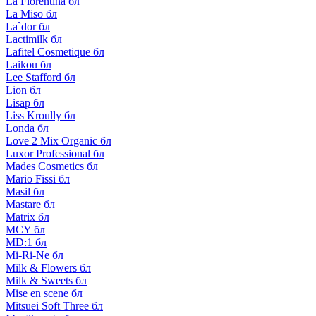
La Florentina бл
La Miso бл
La`dor бл
Lactimilk бл
Lafitel Cosmetique бл
Laikou бл
Lee Stafford бл
Lion бл
Lisap бл
Liss Kroully бл
Londa бл
Love 2 Mix Organic бл
Luxor Professional бл
Mades Cosmetics бл
Mario Fissi бл
Masil бл
Mastare бл
Matrix бл
MCY бл
MD:1 бл
Mi-Ri-Ne бл
Milk & Flowers бл
Milk & Sweets бл
Mise en scene бл
Mitsuei Soft Three бл