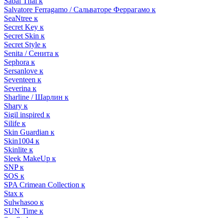
Sabai Thai к
Salvatore Ferragamo / Сальваторе Феррагамо к
SeaNtree к
Secret Key к
Secret Skin к
Secret Style к
Senita / Сенита к
Sephora к
Sersanlove к
Seventeen к
Severina к
Sharline / Шарлин к
Shary к
Sigil inspired к
Silife к
Skin Guardian к
Skin1004 к
Skinlite к
Sleek MakeUp к
SNP к
SOS к
SPA Crimean Collection к
Stax к
Sulwhasoo к
SUN Time к