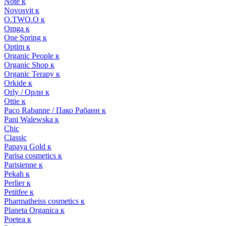
Note к
Novosvit к
O.TWO.O к
Omga к
One Spring к
Optim к
Organic People к
Organic Shop к
Organic Terapy к
Orkide к
Orly / Орли к
Ottie к
Paco Rabanne / Пако Рабанн к
Pani Walewska к
Chic
Classic
Papaya Gold к
Parisa cosmetics к
Parisienne к
Pekah к
Perlier к
Petitfee к
Pharmatheiss cosmetics к
Planeta Organica к
Poetea к