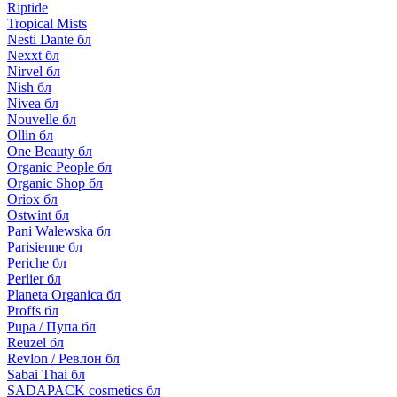
Riptide
Tropical Mists
Nesti Dante бл
Nexxt бл
Nirvel бл
Nish бл
Nivea бл
Nouvelle бл
Ollin бл
One Beauty бл
Organic People бл
Organic Shop бл
Oriox бл
Ostwint бл
Pani Walewska бл
Parisienne бл
Periche бл
Perlier бл
Planeta Organica бл
Proffs бл
Pupa / Пупа бл
Reuzel бл
Revlon / Ревлон бл
Sabai Thai бл
SADAPACK cosmetics бл