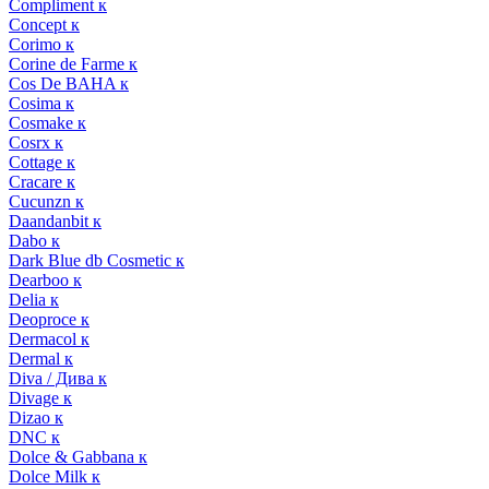
Compliment к
Concept к
Corimo к
Corine de Farme к
Cos De BAHA к
Cosima к
Cosmake к
Cosrx к
Cottage к
Cracare к
Cucunzn к
Daandanbit к
Dabo к
Dark Blue db Cosmetic к
Dearboo к
Delia к
Deoproce к
Dermacol к
Dermal к
Diva / Дива к
Divage к
Dizao к
DNC к
Dolce & Gabbana к
Dolce Milk к