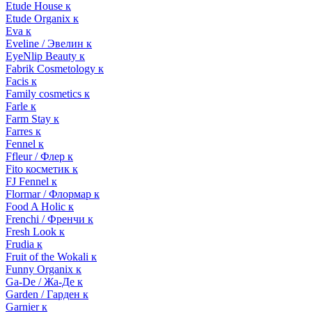
Etude House к
Etude Organix к
Eva к
Eveline / Эвелин к
EyeNlip Beauty к
Fabrik Cosmetology к
Facis к
Family cosmetics к
Farle к
Farm Stay к
Farres к
Fennel к
Ffleur / Флер к
Fito косметик к
FJ Fennel к
Flormar / Флормар к
Food A Holic к
Frenchi / Френчи к
Fresh Look к
Frudia к
Fruit of the Wokali к
Funny Organix к
Ga-De / Жа-Де к
Garden / Гарден к
Garnier к