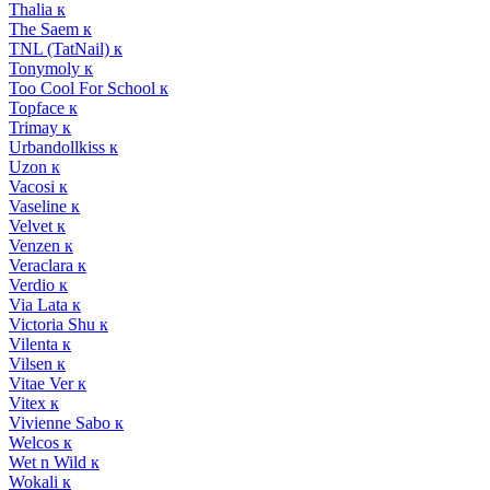
Thalia к
The Saem к
TNL (TatNail) к
Tonymoly к
Too Cool For School к
Topface к
Trimay к
Urbandollkiss к
Uzon к
Vacosi к
Vaseline к
Velvet к
Venzen к
Veraclara к
Verdio к
Via Lata к
Victoria Shu к
Vilenta к
Vilsen к
Vitae Ver к
Vitex к
Vivienne Sabo к
Welcos к
Wet n Wild к
Wokali к