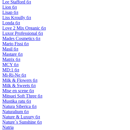
Lee Stafford бл
Lion бл
Lisap бл
Liss Kroully бл
Londa бл
Love 2 Mix Organic бл
Luxor Professional бл
Mades Cosmetics бл
Mario Fissi бл
Masil бл
Mastare бл
Matrix бл
MCY бл
MD:1 бл
Mi-Ri-Ne бл
Milk & Flowers бл
Milk & Sweets бл
Mise en scene бл
Mitsuei Soft Three бл
Mustika ratu бл
Natura Siberica бл
Naturalium бл
Nature & Luxury бл
Nature`s Sunshine бл
Natria