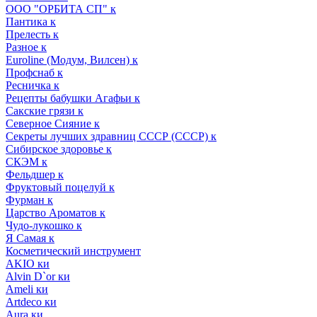
ООО "ОРБИТА СП" к
Пантика к
Прелесть к
Разное к
Euroline (Модум, Вилсен) к
Профснаб к
Ресничка к
Рецепты бабушки Агафьи к
Сакские грязи к
Северное Сияние к
Секреты лучших здравниц СССР (СССР) к
Сибирское здоровье к
СКЭМ к
Фельдшер к
Фруктовый поцелуй к
Фурман к
Царство Ароматов к
Чудо-лукошко к
Я Самая к
Косметический инструмент
AKIO ки
Alvin D`or ки
Ameli ки
Artdeco ки
Aura ки