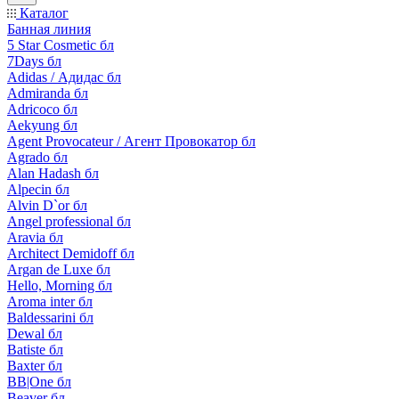
Каталог
Банная линия
5 Star Cosmetic бл
7Days бл
Adidas / Адидас бл
Admiranda бл
Adricoco бл
Aekyung бл
Agent Provocateur / Агент Провокатор бл
Agrado бл
Alan Hadash бл
Alpecin бл
Alvin D`or бл
Angel professional бл
Aravia бл
Architect Demidoff бл
Argan de Luxe бл
Hello, Morning бл
Aroma inter бл
Baldessarini бл
Dewal бл
Batiste бл
Baxter бл
BB|One бл
Beaver бл