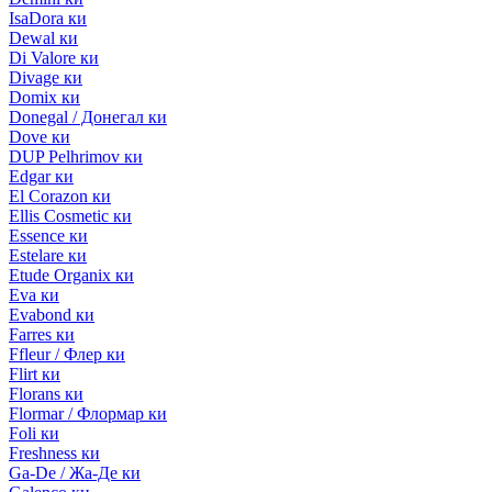
IsaDora ки
Dewal ки
Di Valore ки
Divage ки
Domix ки
Donegal / Донегал ки
Dove ки
DUP Pelhrimov ки
Edgar ки
El Corazon ки
Ellis Cosmetic ки
Essence ки
Estelare ки
Etude Organix ки
Eva ки
Evabond ки
Farres ки
Ffleur / Флер ки
Flirt ки
Florans ки
Flormar / Флормар ки
Foli ки
Freshness ки
Ga-De / Жа-Де ки