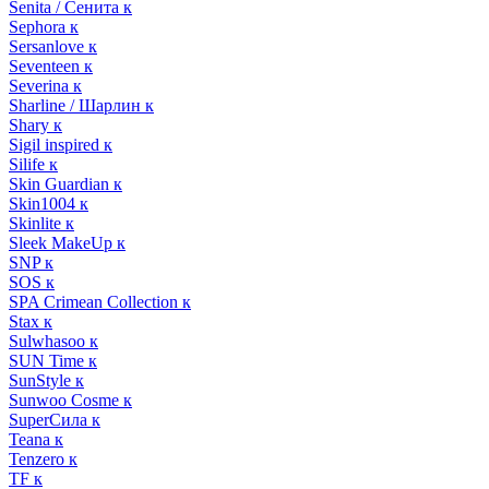
Senita / Сенита к
Sephora к
Sersanlove к
Seventeen к
Severina к
Sharline / Шарлин к
Shary к
Sigil inspired к
Silife к
Skin Guardian к
Skin1004 к
Skinlite к
Sleek MakeUp к
SNP к
SOS к
SPA Crimean Collection к
Stax к
Sulwhasoo к
SUN Time к
SunStyle к
Sunwoo Cosme к
SuperСила к
Teana к
Tenzero к
TF к