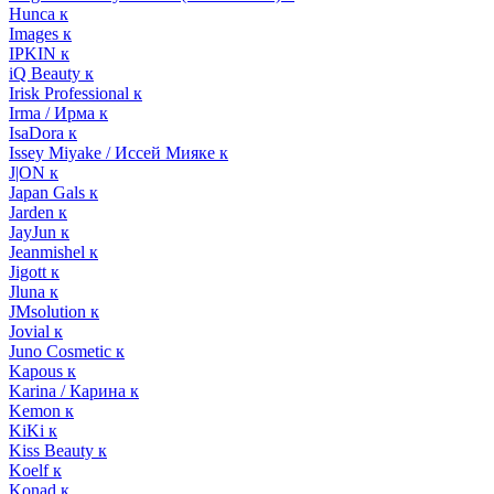
Hunca к
Images к
IPKIN к
iQ Beauty к
Irisk Professional к
Irma / Ирма к
IsaDora к
Issey Miyake / Иссей Мияке к
J|ON к
Japan Gals к
Jarden к
JayJun к
Jeanmishel к
Jigott к
Jluna к
JMsolution к
Jovial к
Juno Cosmetic к
Kapous к
Karina / Карина к
Kemon к
KiKi к
Kiss Beauty к
Koelf к
Konad к