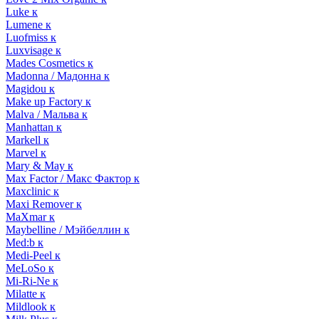
Luke к
Lumene к
Luofmiss к
Luxvisage к
Mades Cosmetics к
Madonna / Мадонна к
Magidou к
Make up Factory к
Malva / Мальва к
Manhattan к
Markell к
Marvel к
Mary & May к
Max Factor / Макс Фактор к
Maxclinic к
Maxi Remover к
MaXmar к
Maybelline / Мэйбеллин к
Med:b к
Medi-Peel к
MeLoSo к
Mi-Ri-Ne к
Milatte к
Mildlook к