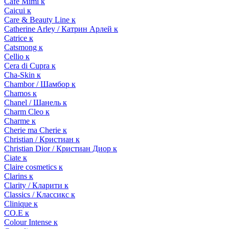
Cafe Mimi к
Caicui к
Care & Beauty Line к
Catherine Arley / Катрин Арлей к
Catrice к
Catsmong к
Cellio к
Cera di Cupra к
Cha-Skin к
Chambor / Шамбор к
Chamos к
Chanel / Шанель к
Charm Cleo к
Charme к
Cherie ma Cherie к
Christian / Кристиан к
Christian Dior / Кристиан Диор к
Ciate к
Claire cosmetics к
Clarins к
Clarity / Кларити к
Classics / Классикс к
Clinique к
CO.E к
Colour Intense к