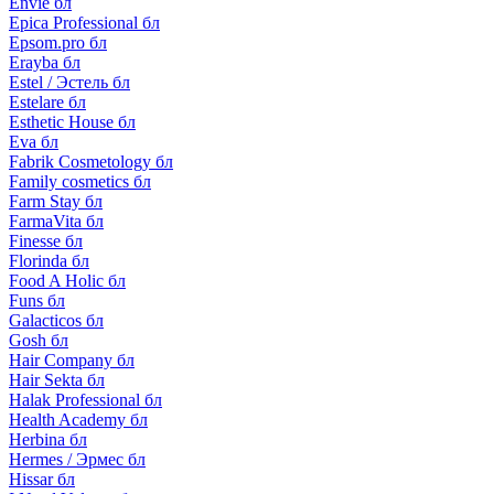
Envie бл
Epica Professional бл
Epsom.pro бл
Erayba бл
Estel / Эстель бл
Estelare бл
Esthetic House бл
Eva бл
Fabrik Cosmetology бл
Family cosmetics бл
Farm Stay бл
FarmaVita бл
Finesse бл
Florinda бл
Food A Holic бл
Funs бл
Galacticos бл
Gosh бл
Hair Company бл
Hair Sekta бл
Halak Professional бл
Health Academy бл
Herbina бл
Hermes / Эрмес бл
Hissar бл