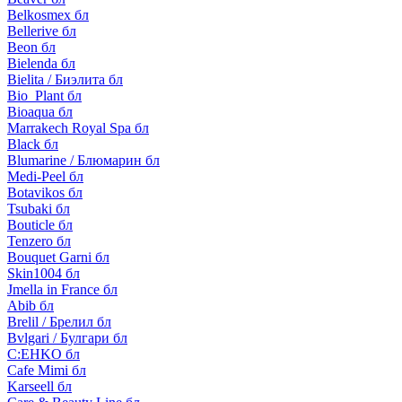
Belkosmex бл
Bellerive бл
Beon бл
Bielenda бл
Bielita / Биэлита бл
Bio_Plant бл
Bioaqua бл
Marrakech Royal Spa бл
Black бл
Blumarine / Блюмарин бл
Medi-Peel бл
Botavikos бл
Tsubaki бл
Bouticle бл
Tenzero бл
Bouquet Garni бл
Skin1004 бл
Jmella in France бл
Abib бл
Brelil / Брелил бл
Bvlgari / Булгари бл
C:EHKO бл
Cafe Mimi бл
Karseell бл