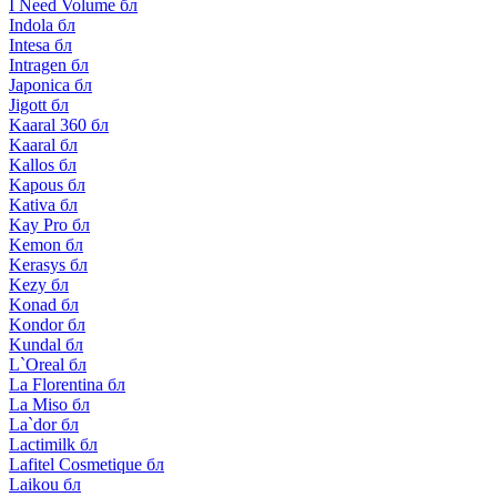
I Need Volume бл
Indola бл
Intesa бл
Intragen бл
Japonica бл
Jigott бл
Kaaral 360 бл
Kaaral бл
Kallos бл
Kapous бл
Kativa бл
Kay Pro бл
Kemon бл
Kerasys бл
Kezy бл
Konad бл
Kondor бл
Kundal бл
L`Oreal бл
La Florentina бл
La Miso бл
La`dor бл
Lactimilk бл
Lafitel Cosmetique бл
Laikou бл