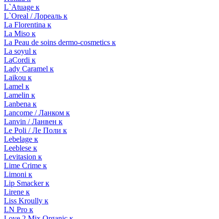
L`Atuage к
L`Oreal / Лореаль к
La Florentina к
La Miso к
La Peau de soins dermo-cosmetics к
La soyul к
LaCordi к
Lady Caramel к
Laikou к
Lamel к
Lamelin к
Lanbena к
Lancome / Ланком к
Lanvin / Ланвен к
Le Poli / Ле Поли к
Lebelage к
Leeblese к
Levitasion к
Lime Crime к
Limoni к
Lip Smacker к
Lirene к
Liss Kroully к
LN Pro к
Love 2 Mix Organic к