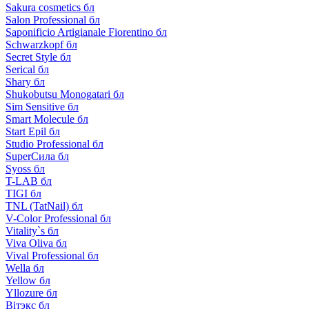
Sakura cosmetics бл
Salon Professional бл
Saponificio Artigianale Fiorentino бл
Schwarzkopf бл
Secret Style бл
Serical бл
Shary бл
Shukobutsu Monogatari бл
Sim Sensitive бл
Smart Molecule бл
Start Epil бл
Studio Professional бл
SuperСила бл
Syoss бл
T-LAB бл
TIGI бл
TNL (TatNail) бл
V-Color Professional бл
Vitality`s бл
Viva Oliva бл
Vival Professional бл
Wella бл
Yellow бл
Yllozure бл
Вiтэкс бл