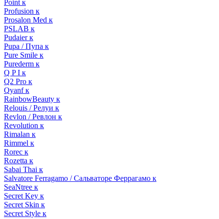
Point к
Profusion к
Prosalon Med к
PSLAB к
Pudaier к
Pupa / Пупа к
Pure Smile к
Purederm к
Q P I к
Q2 Pro к
Qyanf к
RainbowBeauty к
Relouis / Релуи к
Revlon / Ревлон к
Revolution к
Rimalan к
Rimmel к
Rorec к
Rozetta к
Sabai Thai к
Salvatore Ferragamo / Сальваторе Феррагамо к
SeaNtree к
Secret Key к
Secret Skin к
Secret Style к