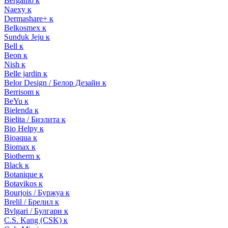
Bergamo к
Naexy к
Dermashare+ к
Belkosmex к
Sunduk Jeju к
Bell к
Beon к
Nish к
Belle jardin к
Belor Design / Белор Дезайн к
Berrisom к
BeYu к
Bielenda к
Bielita / Биэлита к
Bio Helpy к
Bioaqua к
Biomax к
Biotherm к
Black к
Botanique к
Botavikos к
Bourjois / Буржуа к
Brelil / Брелил к
Bvlgari / Булгари к
C.S. Kang (CSK) к