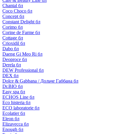
Care & Beauty Line бл
Chantal бл
Coco Choco бл
Concept бл
Constant Delight бл
Corimo бл
Corine de Farme бл
Cottage бл
Crioxidil бл
Dabo бл
Daeng Gi Meo Ri бл
Deoproce бл
Derela бл
DEW Professional бл
DEX бл
Dolce & Gabbana / Дольче Габбана бл
Dr.BIO бл
Easy spa бл
ECHOS Line бл
Eco histeria бл
ECO laboratorie бл
Ecolatier бл
Eleon бл
Elizavecca бл
Enough бл