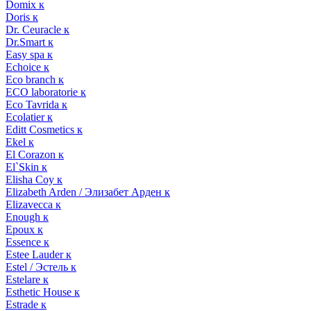
Domix к
Doris к
Dr. Ceuracle к
Dr.Smart к
Easy spa к
Echoice к
Eco branch к
ECO laboratorie к
Eco Tavrida к
Ecolatier к
Editt Cosmetics к
Ekel к
El Corazon к
El`Skin к
Elisha Coy к
Elizabeth Arden / Элизабет Арден к
Elizavecca к
Enough к
Epoux к
Essence к
Estee Lauder к
Estel / Эстель к
Estelare к
Esthetic House к
Estrade к