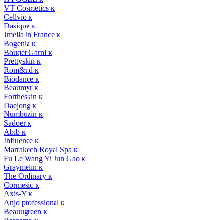
VT Cosmetics к
Cellvio к
Dasique к
Jmella in France к
Bogenia к
Bouqet Garni к
Prettyskin к
Rom&nd к
Biodance к
Beaumyr к
Fortheskin к
Daejong к
Numbuzin к
Sadoer к
Abib к
Influence к
Marrakech Royal Spa к
Fu Le Wang Yi Jun Gao к
Graymelin к
The Ordinary к
Cormesic к
Axis-Y к
Anjo professional к
Beauugreen к