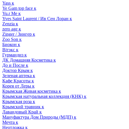
Yass к
Ye Gam top face к
Yu.r Me к
Yves Saint Laurent / Ив Сен Лоран к
Zenzia к
zero age к
Zinger / Зингер к
Zoo Son к
Биокон к
Вiтэкс к
Гурмандиз к
ДК Домашняя Косметика к
До и После к
Доктор Крым к
Зеленая аптека к
Кафе Красоты к
Корея от Леры к
Крымская Живая косметика к
Крымская натуральная коллекция (КНК) к
Крымская роза к
Крымский травник к
Лавандовый Край к
Мануфактура Дом Природы (МДП) к
Мечта к
Неотложка к