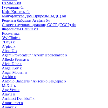
ГАММА бл
Гурмандиз бл
Кафе Красоты бл
Мануфактура Дом Природы (МДП) бл
Рецепты бабушки Агафьи бл
Секреты лучших здравниц СССР (СССР) бл
Фараоновы Ванны бл
Косметика
3W Clinic к
7Days к
A`pieu к
AboutU к
Agent Provocateur / Агент Провокатор к
Alfredo Feemas к
Alvin D`or к
Angel Key к
Angel Modern к
Anskin к
Antonio Banderas / Антонио Бандерас к
MIXIT к
Any Vera к
Aravia к
Architect Demidoff к
Aroma inter к
Aronyx к