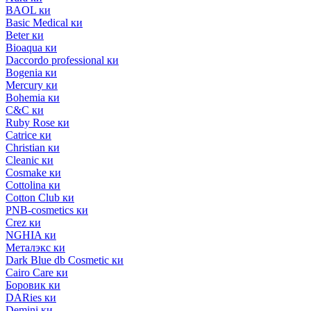
BAOL ки
Basic Medical ки
Beter ки
Bioaqua ки
Daccordo professional ки
Bogenia ки
Mercury ки
Bohemia ки
C&C ки
Ruby Rose ки
Catrice ки
Christian ки
Cleanic ки
Cosmake ки
Cottolina ки
Cotton Club ки
PNB-cosmetics ки
Crez ки
NGHIA ки
Металэкс ки
Dark Blue db Cosmetic ки
Cairo Care ки
Боровик ки
DARies ки
Demini ки