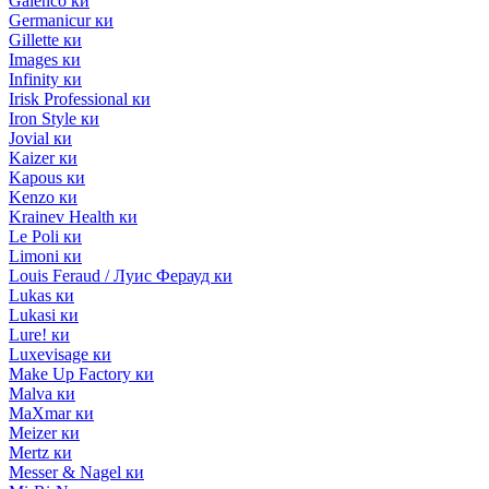
Galenco ки
Germanicur ки
Gillette ки
Images ки
Infinity ки
Irisk Professional ки
Iron Style ки
Jovial ки
Kaizer ки
Kapous ки
Kenzo ки
Krainev Health ки
Le Poli ки
Limoni ки
Louis Feraud / Луис Ферауд ки
Lukas ки
Lukasi ки
Lure! ки
Luxevisage ки
Make Up Factory ки
Malva ки
MaXmar ки
Meizer ки
Mertz ки
Messer & Nagel ки