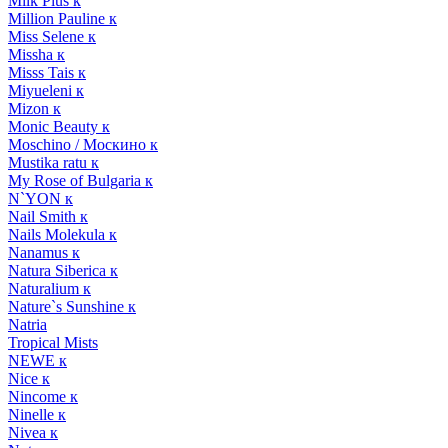
Milk Plus к
Million Pauline к
Miss Selene к
Missha к
Misss Tais к
Miyueleni к
Mizon к
Monic Beauty к
Moschino / Москино к
Mustika ratu к
My Rose of Bulgaria к
N`YON к
Nail Smith к
Nails Molekula к
Nanamus к
Natura Siberica к
Naturalium к
Nature`s Sunshine к
Natria
Tropical Mists
NEWE к
Nice к
Nincome к
Ninelle к
Nivea к