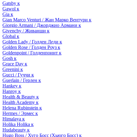
Gatsby к
Gawol к
Gia к
Gian Marco Venturi / Жан Марко Вентури к
Giorgio Armani / Джорджио Армани к
Givenchy / Живанши к
Global к
Golden Lady / Голден Леди к
Golden Rose / Голден Роуз к
Goldenpoint / Голденпоинт к
Gosh к
Grace Day к
Greenini к
Gucci / Гуччи к
Guerlain / Герлен к
Hankey к
Hanroy к
Health & Beauty к
Health Academy к
Helena Rubinstein к
Hermes / Эрмес к
Himalaya к
Holika Holika к
Hudabeauty к
Hugo Boss / Хуго Босс (Хьюго Босс) к