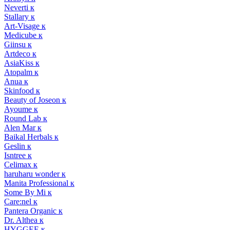
Neverti к
Stallary к
Art-Visage к
Medicube к
Giinsu к
Artdeco к
AsiaKiss к
Atopalm к
Anua к
Skinfood к
Beauty of Joseon к
Ayoume к
Round Lab к
Alen Mar к
Baikal Herbals к
Geslin к
Isntree к
Celimax к
haruharu wonder к
Manita Professional к
Some By Mi к
Care:nel к
Pantera Organic к
Dr. Althea к
HYGGEE к