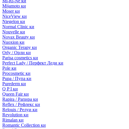
Mi-Ri-Ne ки
Mijamoto ки
Moser ки
NiceView ки
Niegelon ки
Normal Clinic ки
Nouvelle ки
Novax Beauty ки
Nuoxion ки
Organic Terapy ки
Orly / Орли ки
Parisa cosmetics ки
Perfect Lady / Перфект Леди ки
Pole ки
Procosmetic ки
Pupa / Пупа ки
Purederm ки
Q P I ки
Queen Fair ки
Rapira / Рапира ки
Reflex / Рефлекс ки
Relouis / Релуи ки
Revolution ки
Rimalan ки
Romantic Collection ки