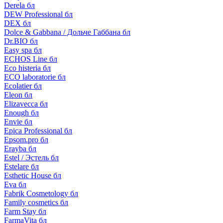
Derela бл
DEW Professional бл
DEX бл
Dolce & Gabbana / Дольче Габбана бл
Dr.BIO бл
Easy spa бл
ECHOS Line бл
Eco histeria бл
ECO laboratorie бл
Ecolatier бл
Eleon бл
Elizavecca бл
Enough бл
Envie бл
Epica Professional бл
Epsom.pro бл
Erayba бл
Estel / Эстель бл
Estelare бл
Esthetic House бл
Eva бл
Fabrik Cosmetology бл
Family cosmetics бл
Farm Stay бл
FarmaVita бл