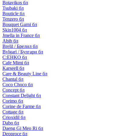
Botavikos бл
Tsubaki бл
Bouticle бл
Tenzero бл
Bouquet Garni бл
Skin1004 бл
Jmella in France бл
Abib бл
Brelil / Брелил бл
Bvlgari / Булгари бл
C:EHKO бл
Cafe Mimi бл
Karseell бл
Care & Beauty Line бл
Chantal бл
Coco Choco бл
Concept бл
Constant Delight бл
Corimo бл
Corine de Farme бл
Cottage бл
Crioxidil бл
Dabo бл
Daeng Gi Meo Ri бл
Deoproce бл