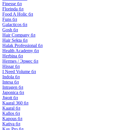
Finesse бл
Florinda бл
Food A Holic бл
Funs бл
Galacticos бл
Gosh бл
Hair Company бл
Hair Sekta бл
Halak Professional бл
Health Academy бл
Herbina бл
Hermes / Эрмес бл
Hissar бл
I Need Volume бл
Indola бл
Intesa бл
Intragen бл
Japonica бл
Jigott бл
Kaaral 360 бл
Kaaral бл
Kallos бл
Kapous бл
Kativa бл
Kay Pro бл