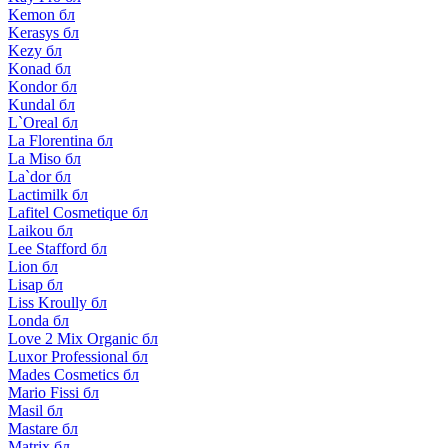
Kemon бл
Kerasys бл
Kezy бл
Konad бл
Kondor бл
Kundal бл
L`Oreal бл
La Florentina бл
La Miso бл
La`dor бл
Lactimilk бл
Lafitel Cosmetique бл
Laikou бл
Lee Stafford бл
Lion бл
Lisap бл
Liss Kroully бл
Londa бл
Love 2 Mix Organic бл
Luxor Professional бл
Mades Cosmetics бл
Mario Fissi бл
Masil бл
Mastare бл
Matrix бл