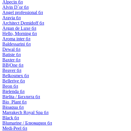
Alpecin бл
Alvin D`or бл
Angel professional бл
Aravia бл
Architect Demidoff бл
Argan de Luxe бл
Hello, Morning бл
Aroma inter бл
Baldessarini бл
Dewal бл
Batiste бл
Baxter бл
BB|One бл
Beaver бл
Belkosmex бл
Bellerive бл
Beon бл
Bielenda бл
Bielita / Биэлита бл
Bio_Plant бл
Bioaqua бл
Marrakech Royal Spa бл
Black бл
Blumarine / Блюмарин бл
Medi-Peel бл