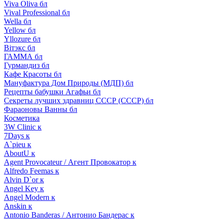
Viva Oliva бл
Vival Professional бл
Wella бл
Yellow бл
Yllozure бл
Вiтэкс бл
ГАММА бл
Гурмандиз бл
Кафе Красоты бл
Мануфактура Дом Природы (МДП) бл
Рецепты бабушки Агафьи бл
Секреты лучших здравниц СССР (СССР) бл
Фараоновы Ванны бл
Косметика
3W Clinic к
7Days к
A`pieu к
AboutU к
Agent Provocateur / Агент Провокатор к
Alfredo Feemas к
Alvin D`or к
Angel Key к
Angel Modern к
Anskin к
Antonio Banderas / Антонио Бандерас к