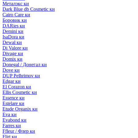
Металэкс ки
Dark Blue db Cosmetic ки
Cairo Care ки
Боровик ки
DARies ки
Demini ки
IsaDora ки
Dewal ки
Di Valore ки
Divage ки
Domix ки
Donegal / Донегал ки
Dove ки
DUP Pelhrimov ки
Edgar ки
El Corazon ки
Ellis Cosmetic ки
Essence ки
Estelare ки
Etude Organix ки
Eva ки
Evabond ки
Farres ки
Ffleur / Флер ки
Flirt ки