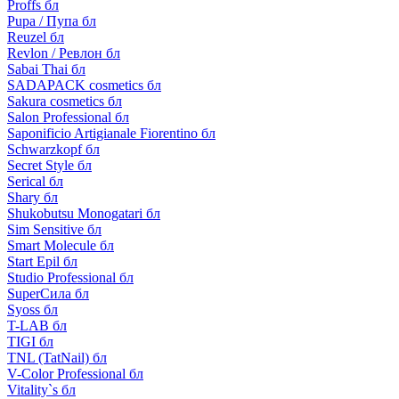
Proffs бл
Pupa / Пупа бл
Reuzel бл
Revlon / Ревлон бл
Sabai Thai бл
SADAPACK cosmetics бл
Sakura cosmetics бл
Salon Professional бл
Saponificio Artigianale Fiorentino бл
Schwarzkopf бл
Secret Style бл
Serical бл
Shary бл
Shukobutsu Monogatari бл
Sim Sensitive бл
Smart Molecule бл
Start Epil бл
Studio Professional бл
SuperСила бл
Syoss бл
T-LAB бл
TIGI бл
TNL (TatNail) бл
V-Color Professional бл
Vitality`s бл