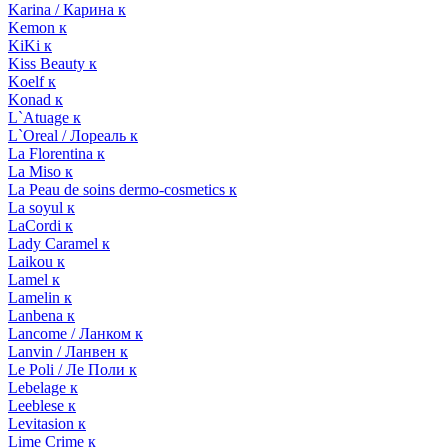
Karina / Карина к
Kemon к
KiKi к
Kiss Beauty к
Koelf к
Konad к
L`Atuage к
L`Oreal / Лореаль к
La Florentina к
La Miso к
La Peau de soins dermo-cosmetics к
La soyul к
LaCordi к
Lady Caramel к
Laikou к
Lamel к
Lamelin к
Lanbena к
Lancome / Ланком к
Lanvin / Ланвен к
Le Poli / Ле Поли к
Lebelage к
Leeblese к
Levitasion к
Lime Crime к