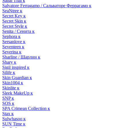
Sabai Thai к
Salvatore Ferragamo / Сальваторе Феррагамо к
SeaNtree к
Secret Key к
Secret Skin к
Secret Style к
Senita / Сенита к
Sephora к
Sersanlove к
Seventeen к
Severina к
Sharline / Шарлин к
Shary к
Sigil inspired к
Silife к
Skin Guardian к
Skin1004 к
Skinlite к
Sleek MakeUp к
SNP к
SOS к
SPA Crimean Collection к
Stax к
Sulwhasoo к
SUN Time к