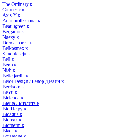
The Ordinary к
Cormesic к
Axis-Y к
Anjo professional к
Beauugreen к
Bergamo к
Naexy к
Dermashare+ к
Belkosmex к
Sunduk Jeju к
Bell к
Beon к
Nish к
Belle jardin к
Belor Design / Белор Дезайн к
Berrisom к
BeYu к
Bielenda к
Bielita / Биэлита к
Bio Helpy к
Bioaqua к
Biomax к
Biotherm к
Black к
Botanique к