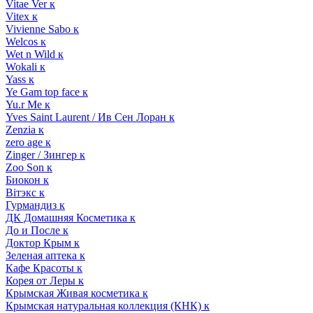
Vitae Ver к
Vitex к
Vivienne Sabo к
Welcos к
Wet n Wild к
Wokali к
Yass к
Ye Gam top face к
Yu.r Me к
Yves Saint Laurent / Ив Сен Лоран к
Zenzia к
zero age к
Zinger / Зингер к
Zoo Son к
Биокон к
Вiтэкс к
Гурмандиз к
ДК Домашняя Косметика к
До и После к
Доктор Крым к
Зеленая аптека к
Кафе Красоты к
Корея от Леры к
Крымская Живая косметика к
Крымская натуральная коллекция (КНК) к