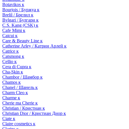
Botavikos к
Bourjois / Буржуа к
Brelil / Брелил к
Bvlgari / Булгари к
C.S. Kang (CSK) к
Cafe Mimi к
Caicui к
Care & Beauty Line к
Catherine Arley / Катрин Арлей к
Catrice к
Catsmong к
Cellio к
Cera di Cupra к
Cha-Skin к
Chambor / Шамбор к
Chamos к
Chanel / Шанель к
Charm Cleo к
Charme к
Cherie ma Cherie к
Christian / Кристиан к
Christian Dior / Кристиан Диор к
Ciate к
Claire cosmetics к
Clarins к