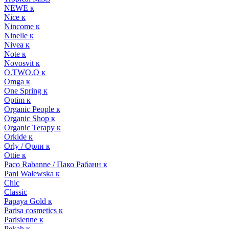
NEWE к
Nice к
Nincome к
Ninelle к
Nivea к
Note к
Novosvit к
O.TWO.O к
Omga к
One Spring к
Optim к
Organic People к
Organic Shop к
Organic Terapy к
Orkide к
Orly / Орли к
Ottie к
Paco Rabanne / Пако Рабанн к
Pani Walewska к
Chic
Classic
Papaya Gold к
Parisa cosmetics к
Parisienne к
Pekah к