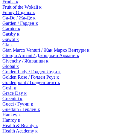
Frudia к
Fruit of the Wokali к
Funny Organix к
Ga-De / Жа-Де к
Garden / Гарден к
Garnier к
Gatsby к
Gawol к
Gia к
Gian Marco Venturi / Жан Марко Вентури к
Giorgio Armani / Джорджио Армани к
Givenchy / Живанши к
Global к
Golden Lady / Голден Леди к
Golden Rose / Голден Роуз к
Goldenpoint / Голденпоинт к
Gosh к
Grace Day к
Greenini к
Gucci / Гуччи к
Guerlain / Герлен к
Hankey к
Hanroy к
Health & Beauty к
Health Academy к