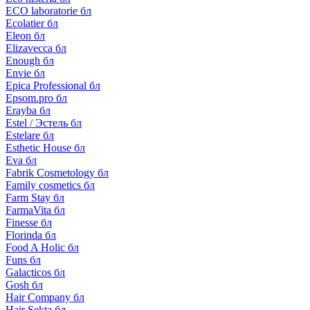
ECO laboratorie бл
Ecolatier бл
Eleon бл
Elizavecca бл
Enough бл
Envie бл
Epica Professional бл
Epsom.pro бл
Erayba бл
Estel / Эстель бл
Estelare бл
Esthetic House бл
Eva бл
Fabrik Cosmetology бл
Family cosmetics бл
Farm Stay бл
FarmaVita бл
Finesse бл
Florinda бл
Food A Holic бл
Funs бл
Galacticos бл
Gosh бл
Hair Company бл
Hair Sekta бл