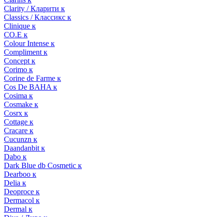
Clarity / Кларити к
Classics / Классикс к
Clinique к
CO.E к
Colour Intense к
Compliment к
Concept к
Corimo к
Corine de Farme к
Cos De BAHA к
Cosima к
Cosmake к
Cosrx к
Cottage к
Cracare к
Cucunzn к
Daandanbit к
Dabo к
Dark Blue db Cosmetic к
Dearboo к
Delia к
Deoproce к
Dermacol к
Dermal к