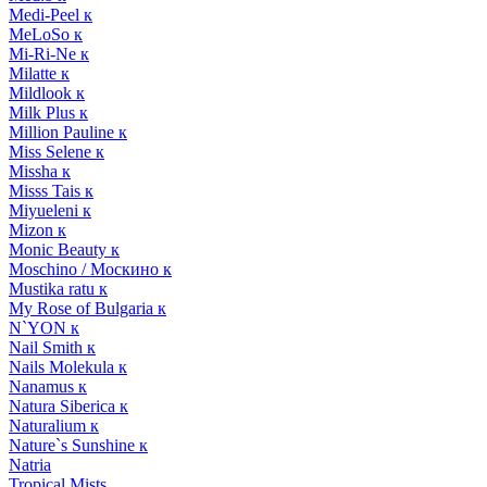
Medi-Peel к
MeLoSo к
Mi-Ri-Ne к
Milatte к
Mildlook к
Milk Plus к
Million Pauline к
Miss Selene к
Missha к
Misss Tais к
Miyueleni к
Mizon к
Monic Beauty к
Moschino / Москино к
Mustika ratu к
My Rose of Bulgaria к
N`YON к
Nail Smith к
Nails Molekula к
Nanamus к
Natura Siberica к
Naturalium к
Nature`s Sunshine к
Natria
Tropical Mists