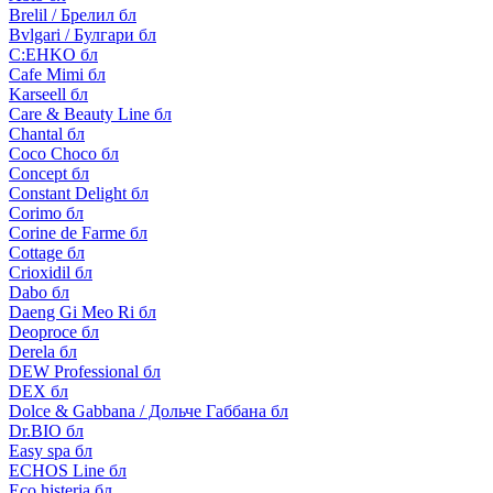
Brelil / Брелил бл
Bvlgari / Булгари бл
C:EHKO бл
Cafe Mimi бл
Karseell бл
Care & Beauty Line бл
Chantal бл
Coco Choco бл
Concept бл
Constant Delight бл
Corimo бл
Corine de Farme бл
Cottage бл
Crioxidil бл
Dabo бл
Daeng Gi Meo Ri бл
Deoproce бл
Derela бл
DEW Professional бл
DEX бл
Dolce & Gabbana / Дольче Габбана бл
Dr.BIO бл
Easy spa бл
ECHOS Line бл
Eco histeria бл