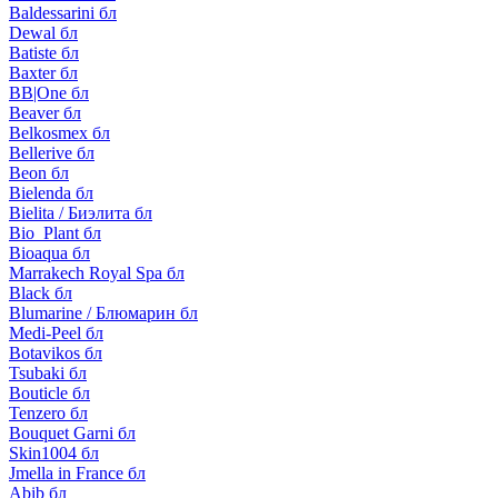
Baldessarini бл
Dewal бл
Batiste бл
Baxter бл
BB|One бл
Beaver бл
Belkosmex бл
Bellerive бл
Beon бл
Bielenda бл
Bielita / Биэлита бл
Bio_Plant бл
Bioaqua бл
Marrakech Royal Spa бл
Black бл
Blumarine / Блюмарин бл
Medi-Peel бл
Botavikos бл
Tsubaki бл
Bouticle бл
Tenzero бл
Bouquet Garni бл
Skin1004 бл
Jmella in France бл
Abib бл