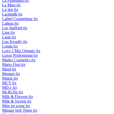
La Florentina бл
La Miso бл
La`dor бл
Lactimilk бл
Lafitel Cosmetique бл
Laikou бл
Lee Stafford бл
Lion бл
Lisap бл
Liss Kroully бл
Londa бл
Love 2 Mix Organic бл
Luxor Professional бл
Mades Cosmetics бл
Mario Fissi бл
Masil бл
Mastare бл
Matrix бл
MCY бл
MD:1 бл
Mi-Ri-Ne бл
Milk & Flowers бл
Milk & Sweets бл
Mise en scene бл
Mitsuei Soft Three бл