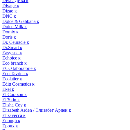
Diva / Дива к
Divage к
Dizao к
DNC к
Dolce & Gabbana к
Dolce Milk к
Domix к
Doris к
Dr. Ceuracle к
Dr.Smart к
Easy spa к
Echoice к
Eco branch к
ECO laboratorie к
Eco Tavrida к
Ecolatier к
Editt Cosmetics к
Ekel к
El Corazon к
El`Skin к
Elisha Coy к
Elizabeth Arden / Элизабет Арден к
Elizavecca к
Enough к
Epoux к