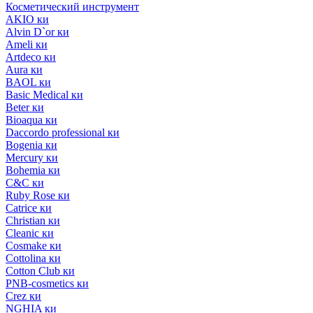
Косметический инструмент
AKIO ки
Alvin D`or ки
Ameli ки
Artdeco ки
Aura ки
BAOL ки
Basic Medical ки
Beter ки
Bioaqua ки
Daccordo professional ки
Bogenia ки
Mercury ки
Bohemia ки
C&C ки
Ruby Rose ки
Catrice ки
Christian ки
Cleanic ки
Cosmake ки
Cottolina ки
Cotton Club ки
PNB-cosmetics ки
Crez ки
NGHIA ки