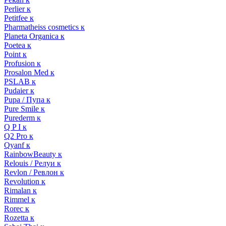
Perlier к
Petitfee к
Pharmatheiss cosmetics к
Planeta Organica к
Poetea к
Point к
Profusion к
Prosalon Med к
PSLAB к
Pudaier к
Pupa / Пупа к
Pure Smile к
Purederm к
Q P I к
Q2 Pro к
Qyanf к
RainbowBeauty к
Relouis / Релуи к
Revlon / Ревлон к
Revolution к
Rimalan к
Rimmel к
Rorec к
Rozetta к