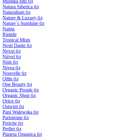
Mustika ratu бл
Natura Siberica бл
Naturalium бл
Nature & Luxury бл
Nature`s Sunshine бл
Natria
Riptide
Tropical Mists
Nesti Dante бл
Nexxt бл
Nirvel бл
Nish бл
Nivea бл
Nouvelle бл
Ollin бл
One Beauty бл
Organic People бл
Organic Shop бл
Oriox бл
Ostwint бл
Pani Walewska бл
Parisienne бл
Periche бл
Perlier бл
Planeta Organica бл