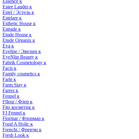
Essence к
Estee Lauder к
Estel / Эстель к
Estelare к
Esthetic House к
Estrade к
Etude House к
Etude Organix к
Eva к
Eveline / Эвелин к
EyeNlip Beauty к
Fabrik Cosmetology к
Facis к
Family cosmetics к
Farle к
Farm Stay к
Farres к
Fennel к
Ffleur / Флер к
Fito косметик к
FJ Fennel к
Flormar / Флормар к
Food A Holic к
Frenchi / Френчи к
Fresh Look к