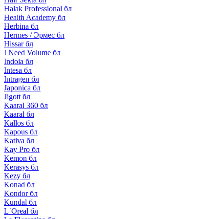
Halak Professional бл
Health Academy бл
Herbina бл
Hermes / Эрмес бл
Hissar бл
I Need Volume бл
Indola бл
Intesa бл
Intragen бл
Japonica бл
Jigott бл
Kaaral 360 бл
Kaaral бл
Kallos бл
Kapous бл
Kativa бл
Kay Pro бл
Kemon бл
Kerasys бл
Kezy бл
Konad бл
Kondor бл
Kundal бл
L`Oreal бл