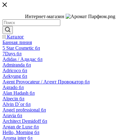
Интернет-магазин
Каталог
Банная линия
5 Star Cosmetic бл
7Days бл
Adidas / Адидас бл
Admiranda бл
Adricoco бл
Aekyung бл
Agent Provocateur / Агент Провокатор бл
Agrado бл
Alan Hadash бл
Alpecin бл
Alvin D`or бл
Angel professional бл
Aravia бл
Architect Demidoff бл
Argan de Luxe бл
Hello, Morning бл
Aroma inter бл