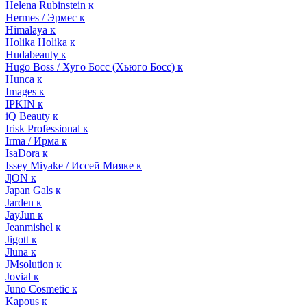
Helena Rubinstein к
Hermes / Эрмес к
Himalaya к
Holika Holika к
Hudabeauty к
Hugo Boss / Хуго Босс (Хьюго Босс) к
Hunca к
Images к
IPKIN к
iQ Beauty к
Irisk Professional к
Irma / Ирма к
IsaDora к
Issey Miyake / Иссей Мияке к
J|ON к
Japan Gals к
Jarden к
JayJun к
Jeanmishel к
Jigott к
Jluna к
JMsolution к
Jovial к
Juno Cosmetic к
Kapous к