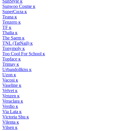
SunStyle к
Sunwoo Cosme к
SuperСила к
Teana к
Tenzero к
TF к
Thalia к
The Saem к
TNL (TatNail) к
Tonymoly к
Too Cool For School к
Topface к
Trimay к
Urbandollkiss к
Uzon к
Vacosi к
Vaseline к
Velvet к
Venzen к
Veraclara к
Verdio к
Via Lata к
Victoria Shu к
Vilenta к
Vilsen к