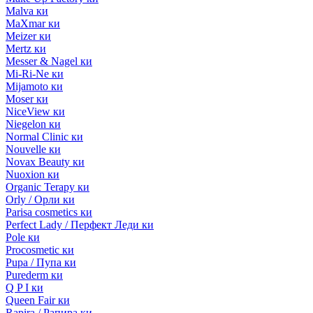
Malva ки
MaXmar ки
Meizer ки
Mertz ки
Messer & Nagel ки
Mi-Ri-Ne ки
Mijamoto ки
Moser ки
NiceView ки
Niegelon ки
Normal Clinic ки
Nouvelle ки
Novax Beauty ки
Nuoxion ки
Organic Terapy ки
Orly / Орли ки
Parisa cosmetics ки
Perfect Lady / Перфект Леди ки
Pole ки
Procosmetic ки
Pupa / Пупа ки
Purederm ки
Q P I ки
Queen Fair ки
Rapira / Рапира ки