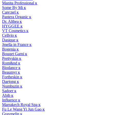
Manita Professional к
Some By Mi к
Care:nel к
Pantera Organic к
Dr. Althea к
HYGGEE к
VT Cosmetics к
Cellvio к
Dasique к
Jmella in France к
Bogenia к
Bouqet Garni к
Prettyskin к
Rom&nd к
Biodance к
Beaumyr к
Fortheskin к
Daejong к
Numbuzin к
Sadoer к
Abib к
Influence к
Marrakech Royal Spa к
Fu Le Wang Yi Jun Gao к
Graymelin к