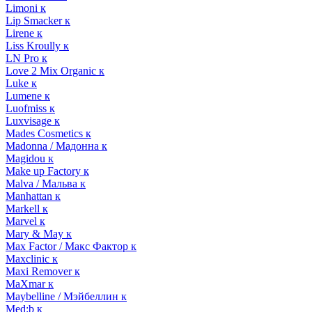
Limoni к
Lip Smacker к
Lirene к
Liss Kroully к
LN Pro к
Love 2 Mix Organic к
Luke к
Lumene к
Luofmiss к
Luxvisage к
Mades Cosmetics к
Madonna / Мадонна к
Magidou к
Make up Factory к
Malva / Мальва к
Manhattan к
Markell к
Marvel к
Mary & May к
Max Factor / Макс Фактор к
Maxclinic к
Maxi Remover к
MaXmar к
Maybelline / Мэйбеллин к
Med:b к