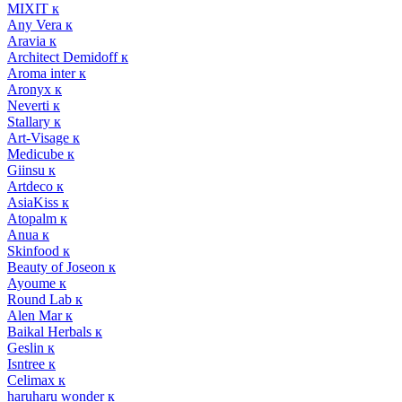
MIXIT к
Any Vera к
Aravia к
Architect Demidoff к
Aroma inter к
Aronyx к
Neverti к
Stallary к
Art-Visage к
Medicube к
Giinsu к
Artdeco к
AsiaKiss к
Atopalm к
Anua к
Skinfood к
Beauty of Joseon к
Ayoume к
Round Lab к
Alen Mar к
Baikal Herbals к
Geslin к
Isntree к
Celimax к
haruharu wonder к