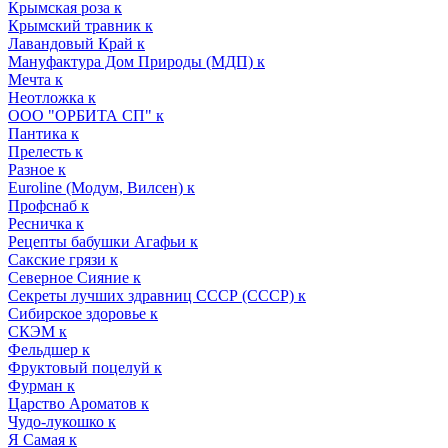
Крымская роза к
Крымский травник к
Лавандовый Край к
Мануфактура Дом Природы (МДП) к
Мечта к
Неотложка к
ООО "ОРБИТА СП" к
Пантика к
Прелесть к
Разное к
Euroline (Модум, Вилсен) к
Профснаб к
Ресничка к
Рецепты бабушки Агафьи к
Сакские грязи к
Северное Сияние к
Секреты лучших здравниц СССР (СССР) к
Сибирское здоровье к
СКЭМ к
Фельдшер к
Фруктовый поцелуй к
Фурман к
Царство Ароматов к
Чудо-лукошко к
Я Самая к