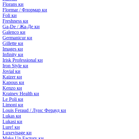
Florans ки
Flormar / Флормар ки
Foli ки
Freshness ки
Ga-De / Жа-Де ки
Galenco ки
Germanicur ки
Gillette ки
Images ки
Infinity ки
Irisk Professional ки
Iron Style ки
Jovial ки
Kaizer ки
Kapous ки
Kenzo ки
Krainev Health ки
Le Poli ки
Limoni ки
Louis Feraud / Луис Ферауд ки
Lukas ки
Lukasi ки
Lure! ки
Luxevisage ки
Make Up Factory ки