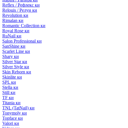
Reflex / Рефлекс ки
Relouis / Релуи ки
Revolution ки
Rimalan ки
Romantic Collection ки
Royal Rose ки
RuNail ки
Salon Professional ки
SanShine ки
Scarlet Line ки
Shary ки
Silver Star ки
Silver Style ки
Skin Reborn ки
Skinlite ки
SPL ки
Stella ки
Still ки
TF ки
Titania ки
TNL (TatNail) ки
Tonymoly ки
Topface ки
Valori ки