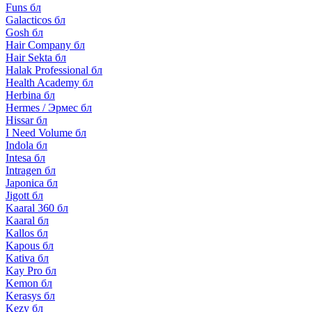
Funs бл
Galacticos бл
Gosh бл
Hair Company бл
Hair Sekta бл
Halak Professional бл
Health Academy бл
Herbina бл
Hermes / Эрмес бл
Hissar бл
I Need Volume бл
Indola бл
Intesa бл
Intragen бл
Japonica бл
Jigott бл
Kaaral 360 бл
Kaaral бл
Kallos бл
Kapous бл
Kativa бл
Kay Pro бл
Kemon бл
Kerasys бл
Kezy бл