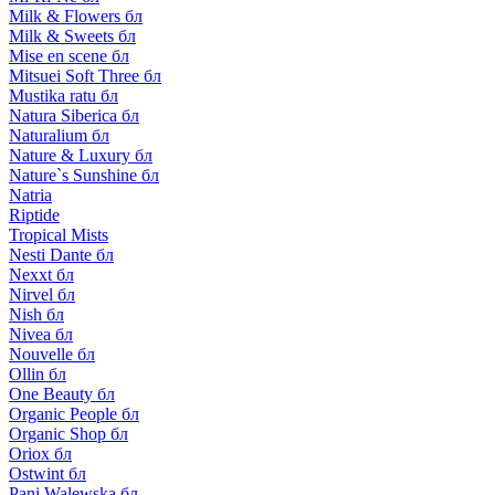
Milk & Flowers бл
Milk & Sweets бл
Mise en scene бл
Mitsuei Soft Three бл
Mustika ratu бл
Natura Siberica бл
Naturalium бл
Nature & Luxury бл
Nature`s Sunshine бл
Natria
Riptide
Tropical Mists
Nesti Dante бл
Nexxt бл
Nirvel бл
Nish бл
Nivea бл
Nouvelle бл
Ollin бл
One Beauty бл
Organic People бл
Organic Shop бл
Oriox бл
Ostwint бл
Pani Walewska бл