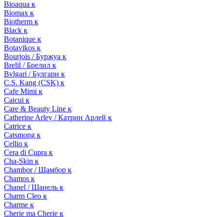
Bioaqua к
Biomax к
Biotherm к
Black к
Botanique к
Botavikos к
Bourjois / Буржуа к
Brelil / Брелил к
Bvlgari / Булгари к
C.S. Kang (CSK) к
Cafe Mimi к
Caicui к
Care & Beauty Line к
Catherine Arley / Катрин Арлей к
Catrice к
Catsmong к
Cellio к
Cera di Cupra к
Cha-Skin к
Chambor / Шамбор к
Chamos к
Chanel / Шанель к
Charm Cleo к
Charme к
Cherie ma Cherie к