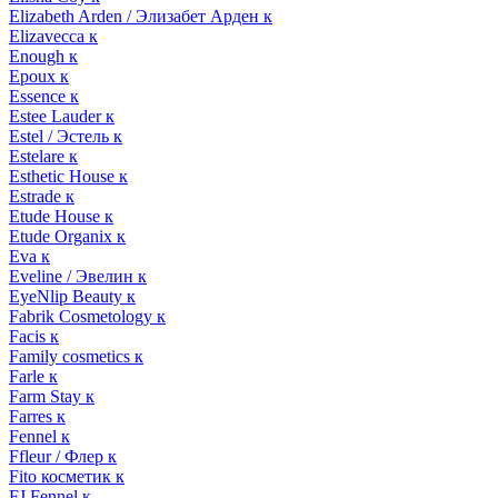
Elizabeth Arden / Элизабет Арден к
Elizavecca к
Enough к
Epoux к
Essence к
Estee Lauder к
Estel / Эстель к
Estelare к
Esthetic House к
Estrade к
Etude House к
Etude Organix к
Eva к
Eveline / Эвелин к
EyeNlip Beauty к
Fabrik Cosmetology к
Facis к
Family cosmetics к
Farle к
Farm Stay к
Farres к
Fennel к
Ffleur / Флер к
Fito косметик к
FJ Fennel к