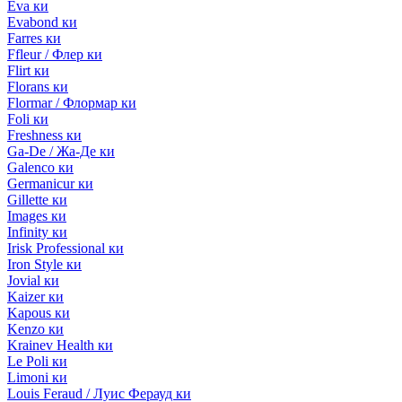
Eva ки
Evabond ки
Farres ки
Ffleur / Флер ки
Flirt ки
Florans ки
Flormar / Флормар ки
Foli ки
Freshness ки
Ga-De / Жа-Де ки
Galenco ки
Germanicur ки
Gillette ки
Images ки
Infinity ки
Irisk Professional ки
Iron Style ки
Jovial ки
Kaizer ки
Kapous ки
Kenzo ки
Krainev Health ки
Le Poli ки
Limoni ки
Louis Feraud / Луис Ферауд ки