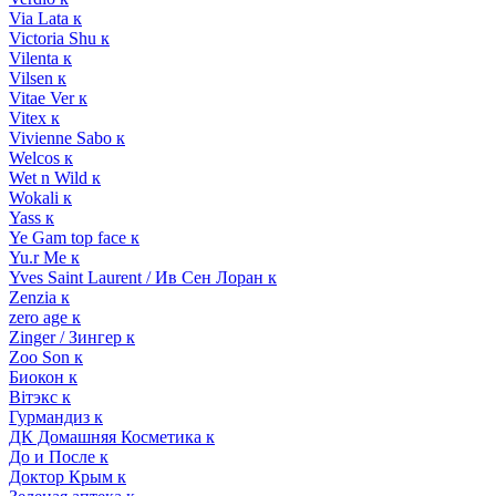
Via Lata к
Victoria Shu к
Vilenta к
Vilsen к
Vitae Ver к
Vitex к
Vivienne Sabo к
Welcos к
Wet n Wild к
Wokali к
Yass к
Ye Gam top face к
Yu.r Me к
Yves Saint Laurent / Ив Сен Лоран к
Zenzia к
zero age к
Zinger / Зингер к
Zoo Son к
Биокон к
Вiтэкс к
Гурмандиз к
ДК Домашняя Косметика к
До и После к
Доктор Крым к