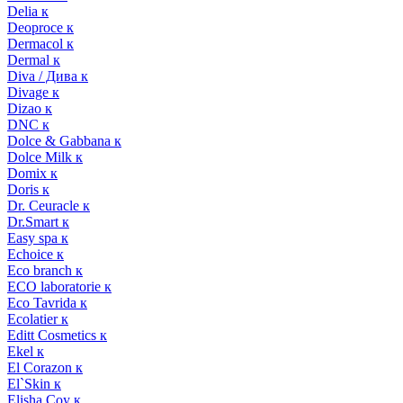
Delia к
Deoproce к
Dermacol к
Dermal к
Diva / Дива к
Divage к
Dizao к
DNC к
Dolce & Gabbana к
Dolce Milk к
Domix к
Doris к
Dr. Ceuracle к
Dr.Smart к
Easy spa к
Echoice к
Eco branch к
ECO laboratorie к
Eco Tavrida к
Ecolatier к
Editt Cosmetics к
Ekel к
El Corazon к
El`Skin к
Elisha Coy к