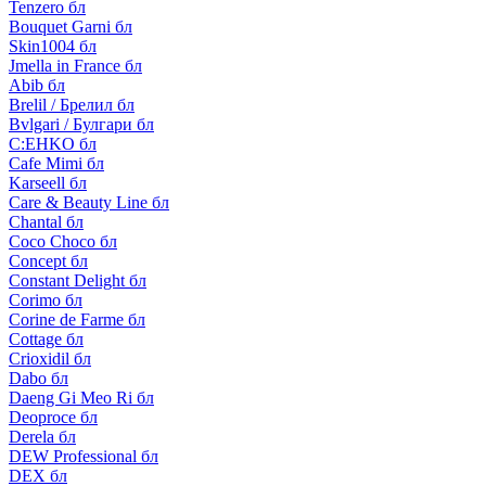
Tenzero бл
Bouquet Garni бл
Skin1004 бл
Jmella in France бл
Abib бл
Brelil / Брелил бл
Bvlgari / Булгари бл
C:EHKO бл
Cafe Mimi бл
Karseell бл
Care & Beauty Line бл
Chantal бл
Coco Choco бл
Concept бл
Constant Delight бл
Corimo бл
Corine de Farme бл
Cottage бл
Crioxidil бл
Dabo бл
Daeng Gi Meo Ri бл
Deoproce бл
Derela бл
DEW Professional бл
DEX бл