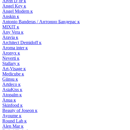
Alvin D`or к
Angel Key к
Angel Modern к
Anskin к
Antonio Banderas / Антонио Бандерас к
MIXIT к
Any Vera к
Aravia к
Architect Demidoff к
Aroma inter к
Aronyx к
Neverti к
Stallary к
Art-Visage к
Medicube к
Giinsu к
Artdeco к
AsiaKiss к
Atopalm к
Anua к
Skinfood к
Beauty of Joseon к
Ayoume к
Round Lab к
Alen Mar к