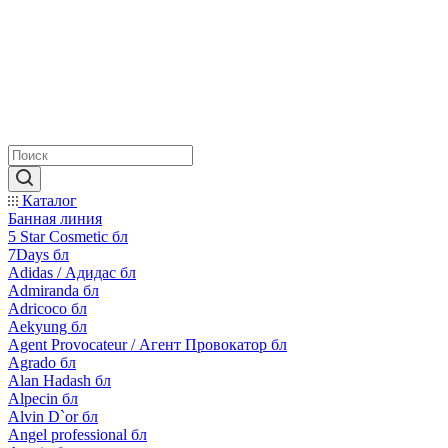
Каталог
Банная линия
5 Star Cosmetic бл
7Days бл
Adidas / Адидас бл
Admiranda бл
Adricoco бл
Aekyung бл
Agent Provocateur / Агент Провокатор бл
Agrado бл
Alan Hadash бл
Alpecin бл
Alvin D`or бл
Angel professional бл