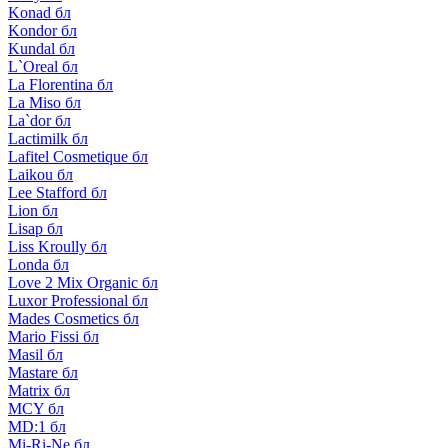
Konad бл
Kondor бл
Kundal бл
L`Oreal бл
La Florentina бл
La Miso бл
La`dor бл
Lactimilk бл
Lafitel Cosmetique бл
Laikou бл
Lee Stafford бл
Lion бл
Lisap бл
Liss Kroully бл
Londa бл
Love 2 Mix Organic бл
Luxor Professional бл
Mades Cosmetics бл
Mario Fissi бл
Masil бл
Mastare бл
Matrix бл
MCY бл
MD:1 бл
Mi-Ri-Ne бл