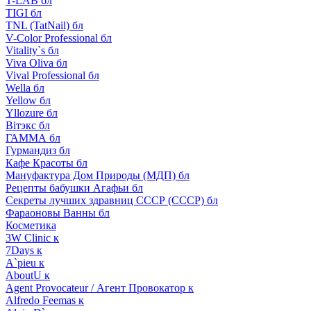
T-LAB бл
TIGI бл
TNL (TatNail) бл
V-Color Professional бл
Vitality`s бл
Viva Oliva бл
Vival Professional бл
Wella бл
Yellow бл
Yllozure бл
Вiтэкс бл
ГАММА бл
Гурмандиз бл
Кафе Красоты бл
Мануфактура Дом Природы (МДП) бл
Рецепты бабушки Агафьи бл
Секреты лучших здравниц СССР (СССР) бл
Фараоновы Ванны бл
Косметика
3W Clinic к
7Days к
A`pieu к
AboutU к
Agent Provocateur / Агент Провокатор к
Alfredo Feemas к