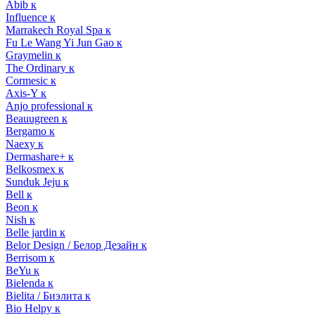
Abib к
Influence к
Marrakech Royal Spa к
Fu Le Wang Yi Jun Gao к
Graymelin к
The Ordinary к
Cormesic к
Axis-Y к
Anjo professional к
Beauugreen к
Bergamo к
Naexy к
Dermashare+ к
Belkosmex к
Sunduk Jeju к
Bell к
Beon к
Nish к
Belle jardin к
Belor Design / Белор Дезайн к
Berrisom к
BeYu к
Bielenda к
Bielita / Биэлита к
Bio Helpy к