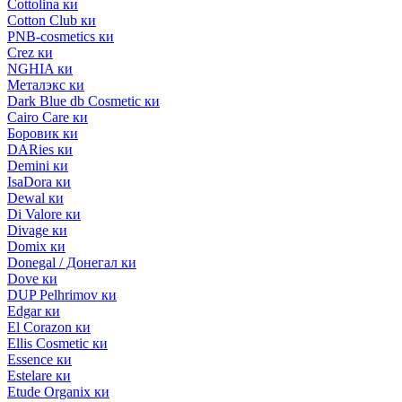
Cottolina ки
Cotton Club ки
PNB-cosmetics ки
Crez ки
NGHIA ки
Металэкс ки
Dark Blue db Cosmetic ки
Cairo Care ки
Боровик ки
DARies ки
Demini ки
IsaDora ки
Dewal ки
Di Valore ки
Divage ки
Domix ки
Donegal / Донегал ки
Dove ки
DUP Pelhrimov ки
Edgar ки
El Corazon ки
Ellis Cosmetic ки
Essence ки
Estelare ки
Etude Organix ки