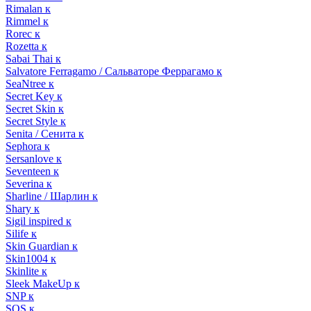
Rimalan к
Rimmel к
Rorec к
Rozetta к
Sabai Thai к
Salvatore Ferragamo / Сальваторе Феррагамо к
SeaNtree к
Secret Key к
Secret Skin к
Secret Style к
Senita / Сенита к
Sephora к
Sersanlove к
Seventeen к
Severina к
Sharline / Шарлин к
Shary к
Sigil inspired к
Silife к
Skin Guardian к
Skin1004 к
Skinlite к
Sleek MakeUp к
SNP к
SOS к