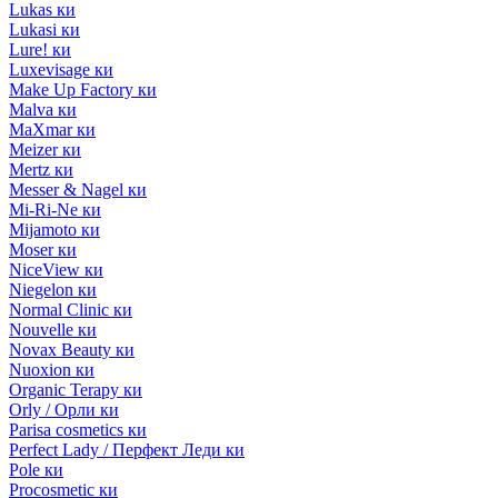
Lukas ки
Lukasi ки
Lure! ки
Luxevisage ки
Make Up Factory ки
Malva ки
MaXmar ки
Meizer ки
Mertz ки
Messer & Nagel ки
Mi-Ri-Ne ки
Mijamoto ки
Moser ки
NiceView ки
Niegelon ки
Normal Clinic ки
Nouvelle ки
Novax Beauty ки
Nuoxion ки
Organic Terapy ки
Orly / Орли ки
Parisa cosmetics ки
Perfect Lady / Перфект Леди ки
Pole ки
Procosmetic ки