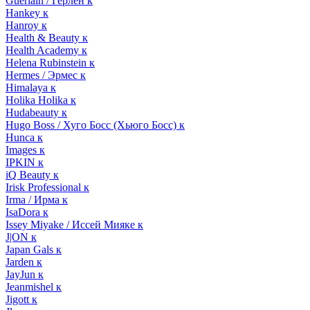
Guerlain / Герлен к
Hankey к
Hanroy к
Health & Beauty к
Health Academy к
Helena Rubinstein к
Hermes / Эрмес к
Himalaya к
Holika Holika к
Hudabeauty к
Hugo Boss / Хуго Босс (Хьюго Босс) к
Hunca к
Images к
IPKIN к
iQ Beauty к
Irisk Professional к
Irma / Ирма к
IsaDora к
Issey Miyake / Иссей Мияке к
J|ON к
Japan Gals к
Jarden к
JayJun к
Jeanmishel к
Jigott к