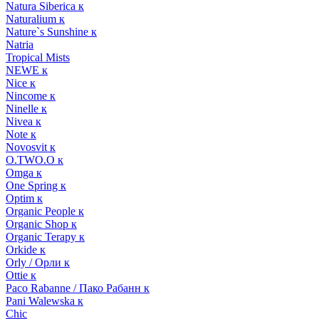
Natura Siberica к
Naturalium к
Nature`s Sunshine к
Natria
Tropical Mists
NEWE к
Nice к
Nincome к
Ninelle к
Nivea к
Note к
Novosvit к
O.TWO.O к
Omga к
One Spring к
Optim к
Organic People к
Organic Shop к
Organic Terapy к
Orkide к
Orly / Орли к
Ottie к
Paco Rabanne / Пако Рабанн к
Pani Walewska к
Chic