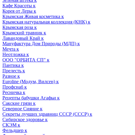
Зеленая аптека к
Кафе Красоты к
Корея от Леры к
Крымская Живая косметика к
Крымская натуральная коллекция (КНК) к
Крымская роза к
Крымский травник к
Лавандовый Край к
Мануфактура Дом Природы (МДП) к
Мечта к
Неотложка к
ООО "ОРБИТА СП" к
Пантика к
Прелесть к
Разное к
Euroline (Модум, Вилсен) к
Профснаб к
Ресничка к
Рецепты бабушки Агафьи к
Сакские грязи к
Северное Сияние к
Секреты лучших здравниц СССР (СССР) к
Сибирское здоровье к
СКЭМ к
Фельдшер к