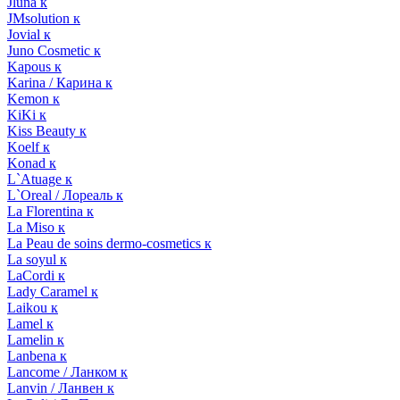
Jluna к
JMsolution к
Jovial к
Juno Cosmetic к
Kapous к
Karina / Карина к
Kemon к
KiKi к
Kiss Beauty к
Koelf к
Konad к
L`Atuage к
L`Oreal / Лореаль к
La Florentina к
La Miso к
La Peau de soins dermo-cosmetics к
La soyul к
LaCordi к
Lady Caramel к
Laikou к
Lamel к
Lamelin к
Lanbena к
Lancome / Ланком к
Lanvin / Ланвен к