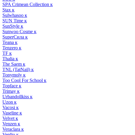
SPA Crimean Collection к
Stax к
Sulwhasoo к
SUN Time к
SunStyle к
Sunwoo Cosme к
SuperСила к
Teana к
Tenzero к
TF к
Thalia к
The Saem к
TNL (TatNail) к
Tonymoly к
Too Cool For School к
Topface к
Trimay к
Urbandollkiss к
Uzon к
Vacosi к
Vaseline к
Velvet к
Venzen к
Veraclara к
Verdio к