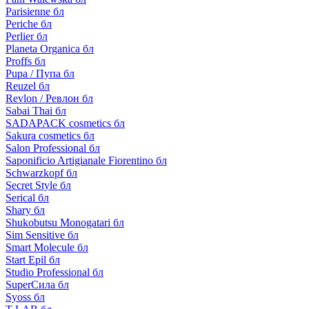
Parisienne бл
Periche бл
Perlier бл
Planeta Organica бл
Proffs бл
Pupa / Пупа бл
Reuzel бл
Revlon / Ревлон бл
Sabai Thai бл
SADAPACK cosmetics бл
Sakura cosmetics бл
Salon Professional бл
Saponificio Artigianale Fiorentino бл
Schwarzkopf бл
Secret Style бл
Serical бл
Shary бл
Shukobutsu Monogatari бл
Sim Sensitive бл
Smart Molecule бл
Start Epil бл
Studio Professional бл
SuperСила бл
Syoss бл