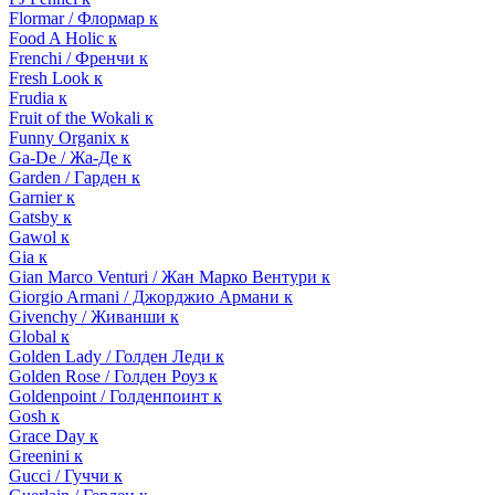
Flormar / Флормар к
Food A Holic к
Frenchi / Френчи к
Fresh Look к
Frudia к
Fruit of the Wokali к
Funny Organix к
Ga-De / Жа-Де к
Garden / Гарден к
Garnier к
Gatsby к
Gawol к
Gia к
Gian Marco Venturi / Жан Марко Вентури к
Giorgio Armani / Джорджио Армани к
Givenchy / Живанши к
Global к
Golden Lady / Голден Леди к
Golden Rose / Голден Роуз к
Goldenpoint / Голденпоинт к
Gosh к
Grace Day к
Greenini к
Gucci / Гуччи к