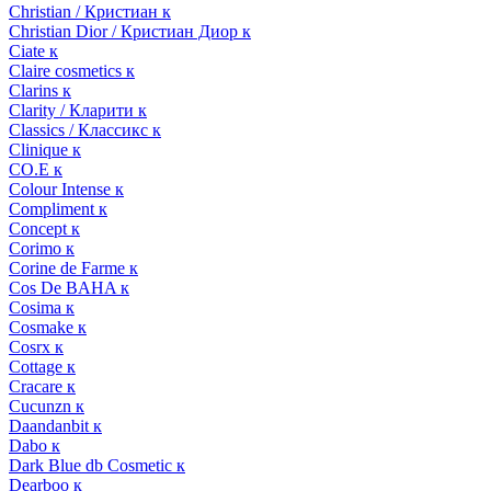
Christian / Кристиан к
Christian Dior / Кристиан Диор к
Ciate к
Claire cosmetics к
Clarins к
Clarity / Кларити к
Classics / Классикс к
Clinique к
CO.E к
Colour Intense к
Compliment к
Concept к
Corimo к
Corine de Farme к
Cos De BAHA к
Cosima к
Cosmake к
Cosrx к
Cottage к
Cracare к
Cucunzn к
Daandanbit к
Dabo к
Dark Blue db Cosmetic к
Dearboo к