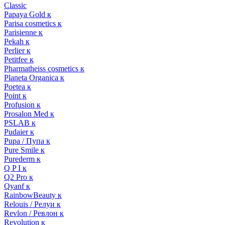
Classic
Papaya Gold к
Parisa cosmetics к
Parisienne к
Pekah к
Perlier к
Petitfee к
Pharmatheiss cosmetics к
Planeta Organica к
Poetea к
Point к
Profusion к
Prosalon Med к
PSLAB к
Pudaier к
Pupa / Пупа к
Pure Smile к
Purederm к
Q P I к
Q2 Pro к
Qyanf к
RainbowBeauty к
Relouis / Релуи к
Revlon / Ревлон к
Revolution к