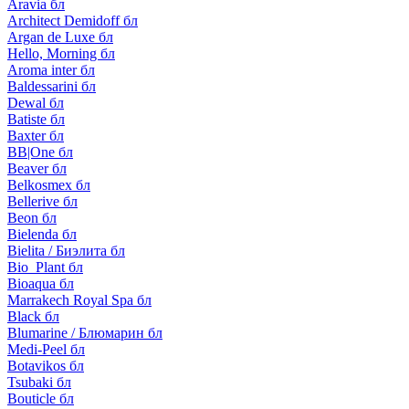
Aravia бл
Architect Demidoff бл
Argan de Luxe бл
Hello, Morning бл
Aroma inter бл
Baldessarini бл
Dewal бл
Batiste бл
Baxter бл
BB|One бл
Beaver бл
Belkosmex бл
Bellerive бл
Beon бл
Bielenda бл
Bielita / Биэлита бл
Bio_Plant бл
Bioaqua бл
Marrakech Royal Spa бл
Black бл
Blumarine / Блюмарин бл
Medi-Peel бл
Botavikos бл
Tsubaki бл
Bouticle бл