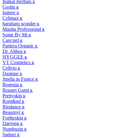
Baikal Herbals к
Geslin к
Isntree к
Celimax к
haruharu wonder к
Manita Professional к
Some By Mi к
Care:nel к
Pantera Organic к
Dr. Althea к
HYGGEE к
VT Cosmetics к
Cellvio к
Dasique к
Jmella in France к
Bogenia к
Bouqet Garni к
Prettyskin к
Rom&nd к
Biodance к
Beaumyr к
Fortheskin к
Daejong к
Numbuzin к
Sadoer к