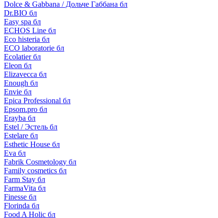
Dolce & Gabbana / Дольче Габбана бл
Dr.BIO бл
Easy spa бл
ECHOS Line бл
Eco histeria бл
ECO laboratorie бл
Ecolatier бл
Eleon бл
Elizavecca бл
Enough бл
Envie бл
Epica Professional бл
Epsom.pro бл
Erayba бл
Estel / Эстель бл
Estelare бл
Esthetic House бл
Eva бл
Fabrik Cosmetology бл
Family cosmetics бл
Farm Stay бл
FarmaVita бл
Finesse бл
Florinda бл
Food A Holic бл