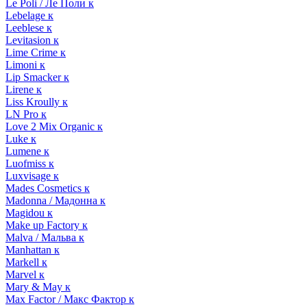
Le Poli / Ле Поли к
Lebelage к
Leeblese к
Levitasion к
Lime Crime к
Limoni к
Lip Smacker к
Lirene к
Liss Kroully к
LN Pro к
Love 2 Mix Organic к
Luke к
Lumene к
Luofmiss к
Luxvisage к
Mades Cosmetics к
Madonna / Мадонна к
Magidou к
Make up Factory к
Malva / Мальва к
Manhattan к
Markell к
Marvel к
Mary & May к
Max Factor / Макс Фактор к