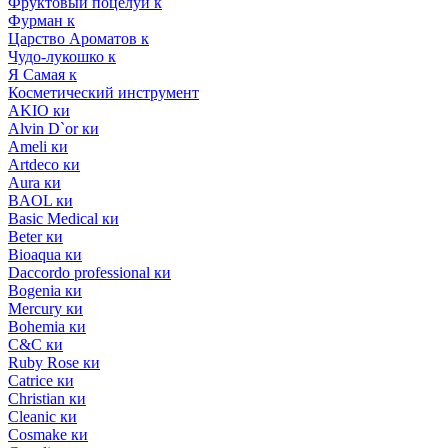
Фруктовый поцелуй к
Фурман к
Царство Ароматов к
Чудо-лукошко к
Я Самая к
Косметический инструмент
AKIO ки
Alvin D`or ки
Ameli ки
Artdeco ки
Aura ки
BAOL ки
Basic Medical ки
Beter ки
Bioaqua ки
Daccordo professional ки
Bogenia ки
Mercury ки
Bohemia ки
C&C ки
Ruby Rose ки
Catrice ки
Christian ки
Cleanic ки
Cosmake ки