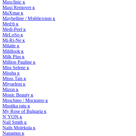
Maxclinic к
Maxi Remover к
MaXmar к
Maybelline / Мэйбеллин к
Med:b к
Medi-Peel к
MeLoSo к
Mi-Ri-Ne к
Milatte к
Mildlook к
Milk Plus к
Million Pauline к
Miss Selene к
Missha к
Misss Tais к
Miyueleni к
Mizon к
Monic Beauty к
Moschino / Москино к
Mustika ratu к
My Rose of Bulgaria к
N`YON к
Nail Smith к
Nails Molekula к
Nanamus к