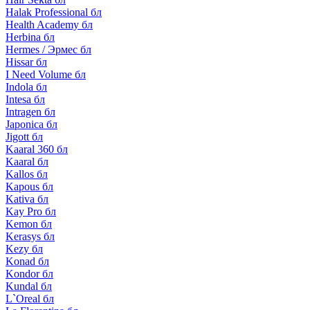
Halak Professional бл
Health Academy бл
Herbina бл
Hermes / Эрмес бл
Hissar бл
I Need Volume бл
Indola бл
Intesa бл
Intragen бл
Japonica бл
Jigott бл
Kaaral 360 бл
Kaaral бл
Kallos бл
Kapous бл
Kativa бл
Kay Pro бл
Kemon бл
Kerasys бл
Kezy бл
Konad бл
Kondor бл
Kundal бл
L`Oreal бл