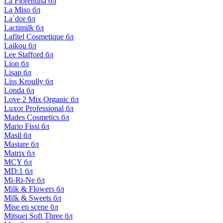
La Florentina бл
La Miso бл
La`dor бл
Lactimilk бл
Lafitel Cosmetique бл
Laikou бл
Lee Stafford бл
Lion бл
Lisap бл
Liss Kroully бл
Londa бл
Love 2 Mix Organic бл
Luxor Professional бл
Mades Cosmetics бл
Mario Fissi бл
Masil бл
Mastare бл
Matrix бл
MCY бл
MD:1 бл
Mi-Ri-Ne бл
Milk & Flowers бл
Milk & Sweets бл
Mise en scene бл
Mitsuei Soft Three бл