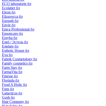
ECO laboratorie бл
Ecolatier бл
Eleon бл
Elizavecca бл
Enough бл
Envie бл
Epica Professional бл
Epsom.pro бл
Erayba бл
Estel / Эстель бл
Estelare бл
Esthetic House бл
Eva бл
Fabrik Cosmetology бл
Family cosmetics бл
Farm Stay бл
FarmaVita бл
Finesse бл
Florinda бл
Food A Holic бл
Funs бл
Galacticos бл
Gosh бл
Hair Company бл
Hair Sekta бл