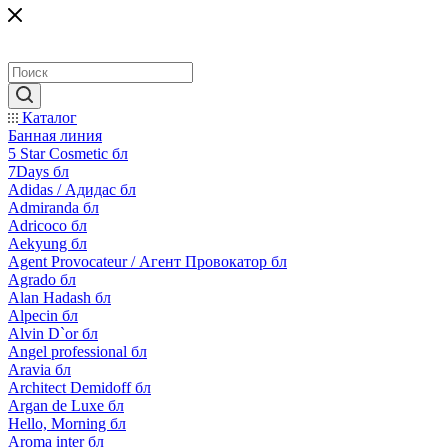
Каталог
Банная линия
5 Star Cosmetic бл
7Days бл
Adidas / Адидас бл
Admiranda бл
Adricoco бл
Aekyung бл
Agent Provocateur / Агент Провокатор бл
Agrado бл
Alan Hadash бл
Alpecin бл
Alvin D`or бл
Angel professional бл
Aravia бл
Architect Demidoff бл
Argan de Luxe бл
Hello, Morning бл
Aroma inter бл