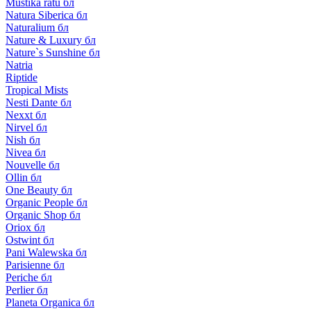
Mustika ratu бл
Natura Siberica бл
Naturalium бл
Nature & Luxury бл
Nature`s Sunshine бл
Natria
Riptide
Tropical Mists
Nesti Dante бл
Nexxt бл
Nirvel бл
Nish бл
Nivea бл
Nouvelle бл
Ollin бл
One Beauty бл
Organic People бл
Organic Shop бл
Oriox бл
Ostwint бл
Pani Walewska бл
Parisienne бл
Periche бл
Perlier бл
Planeta Organica бл