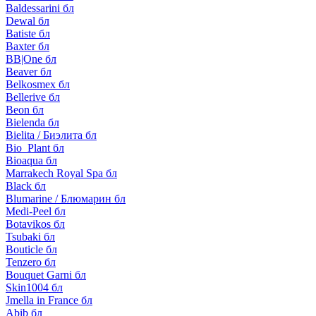
Baldessarini бл
Dewal бл
Batiste бл
Baxter бл
BB|One бл
Beaver бл
Belkosmex бл
Bellerive бл
Beon бл
Bielenda бл
Bielita / Биэлита бл
Bio_Plant бл
Bioaqua бл
Marrakech Royal Spa бл
Black бл
Blumarine / Блюмарин бл
Medi-Peel бл
Botavikos бл
Tsubaki бл
Bouticle бл
Tenzero бл
Bouquet Garni бл
Skin1004 бл
Jmella in France бл
Abib бл