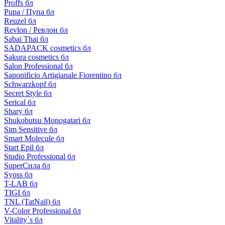
Proffs бл
Pupa / Пупа бл
Reuzel бл
Revlon / Ревлон бл
Sabai Thai бл
SADAPACK cosmetics бл
Sakura cosmetics бл
Salon Professional бл
Saponificio Artigianale Fiorentino бл
Schwarzkopf бл
Secret Style бл
Serical бл
Shary бл
Shukobutsu Monogatari бл
Sim Sensitive бл
Smart Molecule бл
Start Epil бл
Studio Professional бл
SuperСила бл
Syoss бл
T-LAB бл
TIGI бл
TNL (TatNail) бл
V-Color Professional бл
Vitality`s бл