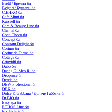
Brelil / Брелил бл
Bvlgari / Булгари бл
C:EHKO бл
Cafe Mimi бл
Karseell бл
Care & Beauty Line бл
Chantal бл
Coco Choco бл
Concept бл
Constant Delight бл
Corimo бл
Corine de Farme бл
Cottage бл
Crioxidil бл
Dabo бл
Daeng Gi Meo Ri бл
Deoproce бл
Derela бл
DEW Professional бл
DEX бл
Dolce & Gabbana / Дольче Габбана бл
Dr.BIO бл
Easy spa бл
ECHOS Line бл
Eco histeria бл