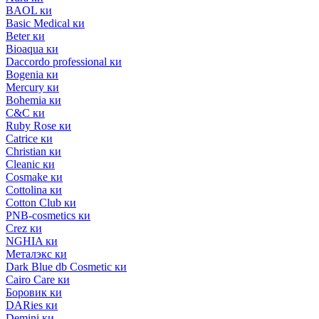
BAOL ки
Basic Medical ки
Beter ки
Bioaqua ки
Daccordo professional ки
Bogenia ки
Mercury ки
Bohemia ки
C&C ки
Ruby Rose ки
Catrice ки
Christian ки
Cleanic ки
Cosmake ки
Cottolina ки
Cotton Club ки
PNB-cosmetics ки
Crez ки
NGHIA ки
Металэкс ки
Dark Blue db Cosmetic ки
Cairo Care ки
Боровик ки
DARies ки
Demini ки