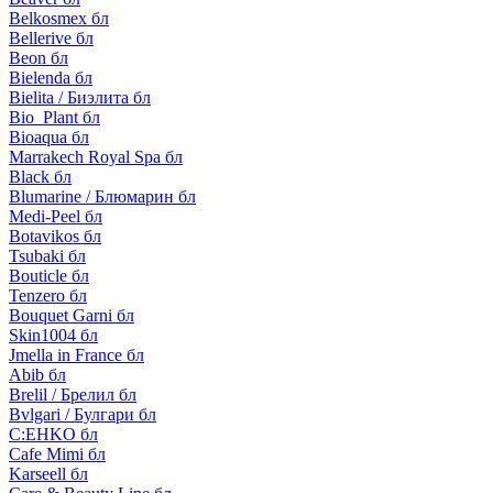
Belkosmex бл
Bellerive бл
Beon бл
Bielenda бл
Bielita / Биэлита бл
Bio_Plant бл
Bioaqua бл
Marrakech Royal Spa бл
Black бл
Blumarine / Блюмарин бл
Medi-Peel бл
Botavikos бл
Tsubaki бл
Bouticle бл
Tenzero бл
Bouquet Garni бл
Skin1004 бл
Jmella in France бл
Abib бл
Brelil / Брелил бл
Bvlgari / Булгари бл
C:EHKO бл
Cafe Mimi бл
Karseell бл