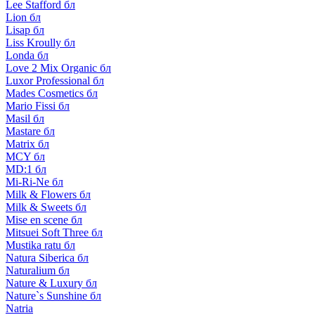
Lee Stafford бл
Lion бл
Lisap бл
Liss Kroully бл
Londa бл
Love 2 Mix Organic бл
Luxor Professional бл
Mades Cosmetics бл
Mario Fissi бл
Masil бл
Mastare бл
Matrix бл
MCY бл
MD:1 бл
Mi-Ri-Ne бл
Milk & Flowers бл
Milk & Sweets бл
Mise en scene бл
Mitsuei Soft Three бл
Mustika ratu бл
Natura Siberica бл
Naturalium бл
Nature & Luxury бл
Nature`s Sunshine бл
Natria