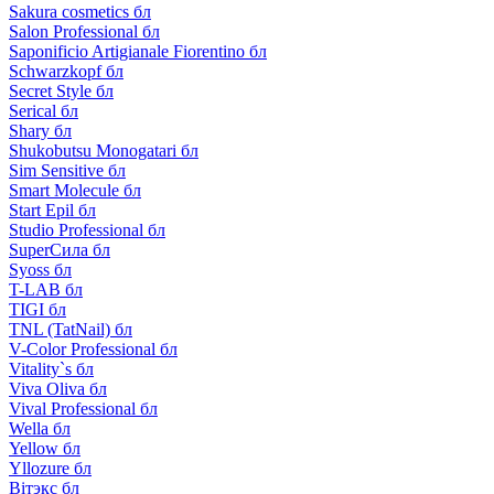
Sakura cosmetics бл
Salon Professional бл
Saponificio Artigianale Fiorentino бл
Schwarzkopf бл
Secret Style бл
Serical бл
Shary бл
Shukobutsu Monogatari бл
Sim Sensitive бл
Smart Molecule бл
Start Epil бл
Studio Professional бл
SuperСила бл
Syoss бл
T-LAB бл
TIGI бл
TNL (TatNail) бл
V-Color Professional бл
Vitality`s бл
Viva Oliva бл
Vival Professional бл
Wella бл
Yellow бл
Yllozure бл
Вiтэкс бл