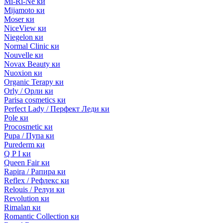
Mi-Ri-Ne ки
Mijamoto ки
Moser ки
NiceView ки
Niegelon ки
Normal Clinic ки
Nouvelle ки
Novax Beauty ки
Nuoxion ки
Organic Terapy ки
Orly / Орли ки
Parisa cosmetics ки
Perfect Lady / Перфект Леди ки
Pole ки
Procosmetic ки
Pupa / Пупа ки
Purederm ки
Q P I ки
Queen Fair ки
Rapira / Рапира ки
Reflex / Рефлекс ки
Relouis / Релуи ки
Revolution ки
Rimalan ки
Romantic Collection ки