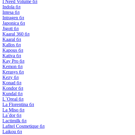
I Need Volume бл
Indola бл
Intesa бл
Intragen бл
Japonica бл
Jigott бл
Kaaral 360 бл
Kaaral бл
Kallos бл
Kapous бл
Kativa бл
Kay Pro бл
Kemon бл
Kerasys бл
Kezy бл
Konad бл
Kondor бл
Kundal бл
L`Oreal бл
La Florentina бл
La Miso бл
La`dor бл
Lactimilk бл
Lafitel Cosmetique бл
Laikou бл