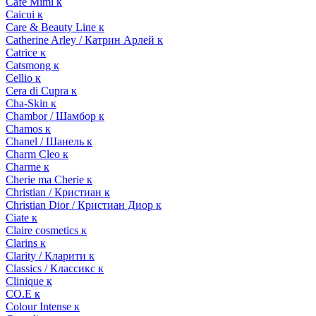
Cafe Mimi к
Caicui к
Care & Beauty Line к
Catherine Arley / Катрин Арлей к
Catrice к
Catsmong к
Cellio к
Cera di Cupra к
Cha-Skin к
Chambor / Шамбор к
Chamos к
Chanel / Шанель к
Charm Cleo к
Charme к
Cherie ma Cherie к
Christian / Кристиан к
Christian Dior / Кристиан Диор к
Ciate к
Claire cosmetics к
Clarins к
Clarity / Кларити к
Classics / Классикс к
Clinique к
CO.E к
Colour Intense к