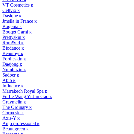
VT Cosmetics к
Cellvio к
Dasique к
Jmella in France к
Bogenia к
Bouqet Garni к
Prettyskin к
Rom&nd к
Biodance к
Beaumyr к
Fortheskin к
Daejong к
Numbuzin к
Sadoer к
Abib к
Influence к
Marrakech Royal Spa к
Fu Le Wang Yi Jun Gao к
Graymelin к
The Ordinary к
Cormesic к
Axis-Y к
Anjo professional к
Beauugreen к