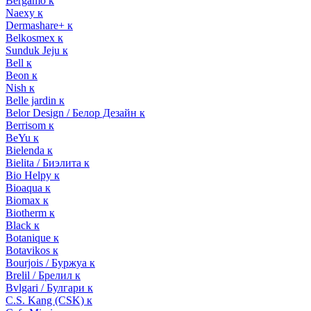
Bergamo к
Naexy к
Dermashare+ к
Belkosmex к
Sunduk Jeju к
Bell к
Beon к
Nish к
Belle jardin к
Belor Design / Белор Дезайн к
Berrisom к
BeYu к
Bielenda к
Bielita / Биэлита к
Bio Helpy к
Bioaqua к
Biomax к
Biotherm к
Black к
Botanique к
Botavikos к
Bourjois / Буржуа к
Brelil / Брелил к
Bvlgari / Булгари к
C.S. Kang (CSK) к