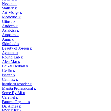
Neverti к
Stallary к
Art-Visage к
Medicube к
Giinsu к
Artdeco к
AsiaKiss к
Atopalm к
Anua к
Skinfood к
Beauty of Joseon к
Ayoume к
Round Lab к
Alen Mar к
Baikal Herbals к
Geslin к
Isntree к
Celimax к
haruharu wonder к
Manita Professional к
Some By Mi к
Care:nel к
Pantera Organic к
Dr. Althea к
HYGGEE к