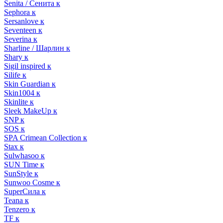
Senita / Сенита к
Sephora к
Sersanlove к
Seventeen к
Severina к
Sharline / Шарлин к
Shary к
Sigil inspired к
Silife к
Skin Guardian к
Skin1004 к
Skinlite к
Sleek MakeUp к
SNP к
SOS к
SPA Crimean Collection к
Stax к
Sulwhasoo к
SUN Time к
SunStyle к
Sunwoo Cosme к
SuperСила к
Teana к
Tenzero к
TF к