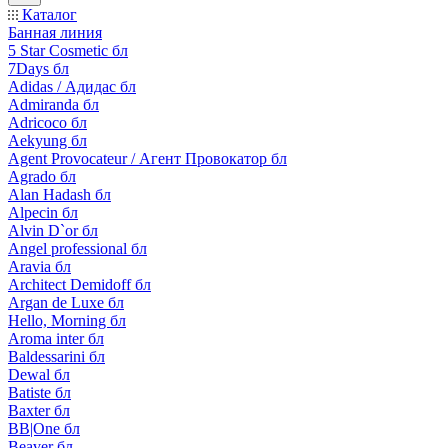
Каталог
Банная линия
5 Star Cosmetic бл
7Days бл
Adidas / Адидас бл
Admiranda бл
Adricoco бл
Aekyung бл
Agent Provocateur / Агент Провокатор бл
Agrado бл
Alan Hadash бл
Alpecin бл
Alvin D`or бл
Angel professional бл
Aravia бл
Architect Demidoff бл
Argan de Luxe бл
Hello, Morning бл
Aroma inter бл
Baldessarini бл
Dewal бл
Batiste бл
Baxter бл
BB|One бл
Beaver бл