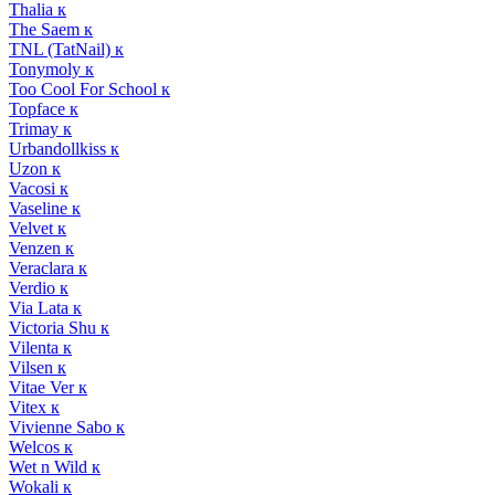
Thalia к
The Saem к
TNL (TatNail) к
Tonymoly к
Too Cool For School к
Topface к
Trimay к
Urbandollkiss к
Uzon к
Vacosi к
Vaseline к
Velvet к
Venzen к
Veraclara к
Verdio к
Via Lata к
Victoria Shu к
Vilenta к
Vilsen к
Vitae Ver к
Vitex к
Vivienne Sabo к
Welcos к
Wet n Wild к
Wokali к