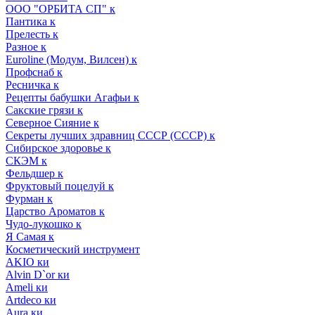
ООО "ОРБИТА СП" к
Пантика к
Прелесть к
Разное к
Euroline (Модум, Вилсен) к
Профснаб к
Ресничка к
Рецепты бабушки Агафьи к
Сакские грязи к
Северное Сияние к
Секреты лучших здравниц СССР (СССР) к
Сибирское здоровье к
СКЭМ к
Фельдшер к
Фруктовый поцелуй к
Фурман к
Царство Ароматов к
Чудо-лукошко к
Я Самая к
Косметический инструмент
AKIO ки
Alvin D`or ки
Ameli ки
Artdeco ки
Aura ки