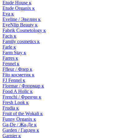
Etude House к
Etude Organix к
Eva к
Eveline / Эвелин к
EyeNlip Beauty к
Fabrik Cosmetology к
Facis к
Family cosmetics к
Farle к
Farm Stay к
Farres к
Fennel к
Ffleur / Флер к
Fito косметик к
FJ Fennel к
Flormar / Флормар к
Food A Holic к
Frenchi / Френчи к
Fresh Look к
Frudia к
Fruit of the Wokali к
Funny Organix к
Ga-De / Жа-Де к
Garden / Гарден к
Garnier к