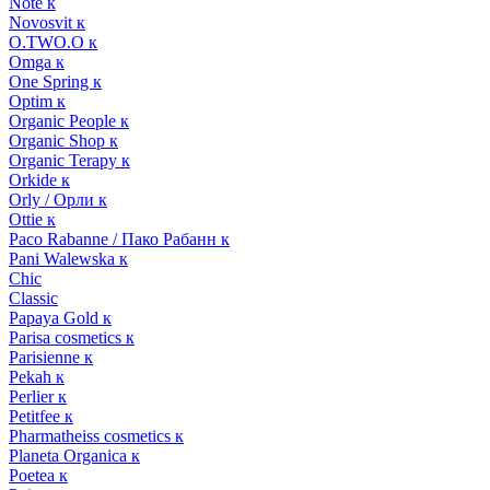
Note к
Novosvit к
O.TWO.O к
Omga к
One Spring к
Optim к
Organic People к
Organic Shop к
Organic Terapy к
Orkide к
Orly / Орли к
Ottie к
Paco Rabanne / Пако Рабанн к
Pani Walewska к
Chic
Classic
Papaya Gold к
Parisa cosmetics к
Parisienne к
Pekah к
Perlier к
Petitfee к
Pharmatheiss cosmetics к
Planeta Organica к
Poetea к