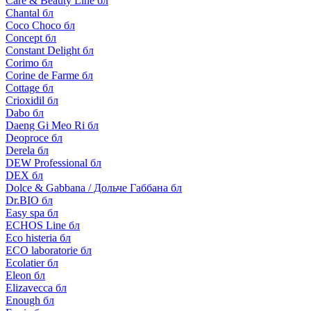
Care & Beauty Line бл
Chantal бл
Coco Choco бл
Concept бл
Constant Delight бл
Corimo бл
Corine de Farme бл
Cottage бл
Crioxidil бл
Dabo бл
Daeng Gi Meo Ri бл
Deoproce бл
Derela бл
DEW Professional бл
DEX бл
Dolce & Gabbana / Дольче Габбана бл
Dr.BIO бл
Easy spa бл
ECHOS Line бл
Eco histeria бл
ECO laboratorie бл
Ecolatier бл
Eleon бл
Elizavecca бл
Enough бл