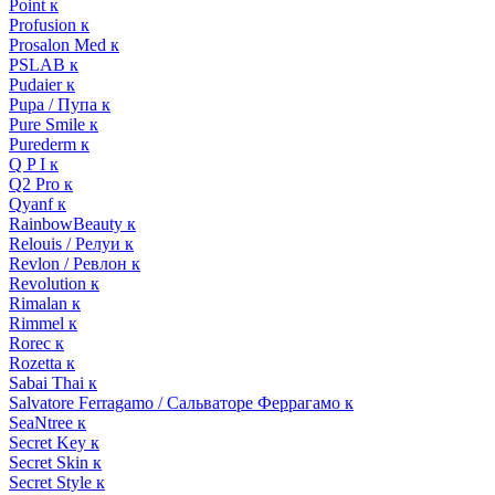
Point к
Profusion к
Prosalon Med к
PSLAB к
Pudaier к
Pupa / Пупа к
Pure Smile к
Purederm к
Q P I к
Q2 Pro к
Qyanf к
RainbowBeauty к
Relouis / Релуи к
Revlon / Ревлон к
Revolution к
Rimalan к
Rimmel к
Rorec к
Rozetta к
Sabai Thai к
Salvatore Ferragamo / Сальваторе Феррагамо к
SeaNtree к
Secret Key к
Secret Skin к
Secret Style к