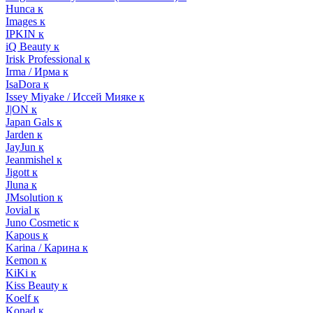
Hunca к
Images к
IPKIN к
iQ Beauty к
Irisk Professional к
Irma / Ирма к
IsaDora к
Issey Miyake / Иссей Мияке к
J|ON к
Japan Gals к
Jarden к
JayJun к
Jeanmishel к
Jigott к
Jluna к
JMsolution к
Jovial к
Juno Cosmetic к
Kapous к
Karina / Карина к
Kemon к
KiKi к
Kiss Beauty к
Koelf к
Konad к