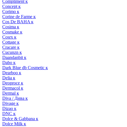
Compliment к
Concept к
Corimo к
Corine de Farme к
Cos De BAHA к
Cosima к
Cosmake к
Cosrx к
Cottage к
Cracare к
Cucunzn к
Daandanbit к
Dabo к
Dark Blue db Cosmetic к
Dearboo к
Delia к
Deoproce к
Dermacol к
Dermal к
Diva / Дива к
Divage к
Dizao к
DNC к
Dolce & Gabbana к
Dolce Milk к