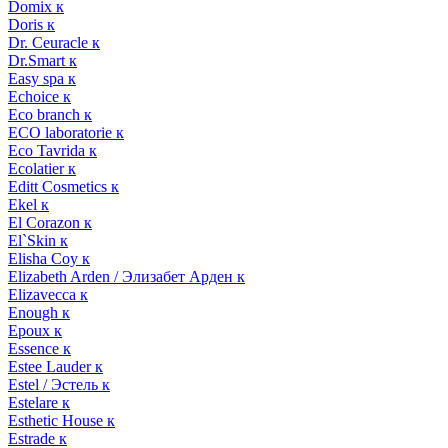
Domix к
Doris к
Dr. Ceuracle к
Dr.Smart к
Easy spa к
Echoice к
Eco branch к
ECO laboratorie к
Eco Tavrida к
Ecolatier к
Editt Cosmetics к
Ekel к
El Corazon к
El`Skin к
Elisha Coy к
Elizabeth Arden / Элизабет Арден к
Elizavecca к
Enough к
Epoux к
Essence к
Estee Lauder к
Estel / Эстель к
Estelare к
Esthetic House к
Estrade к