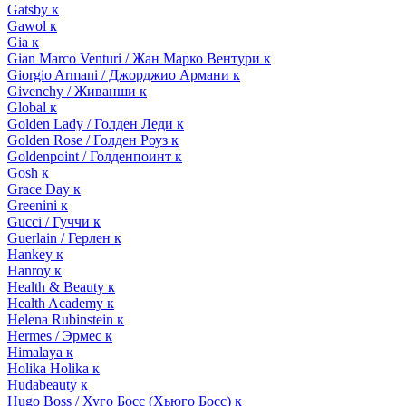
Gatsby к
Gawol к
Gia к
Gian Marco Venturi / Жан Марко Вентури к
Giorgio Armani / Джорджио Армани к
Givenchy / Живанши к
Global к
Golden Lady / Голден Леди к
Golden Rose / Голден Роуз к
Goldenpoint / Голденпоинт к
Gosh к
Grace Day к
Greenini к
Gucci / Гуччи к
Guerlain / Герлен к
Hankey к
Hanroy к
Health & Beauty к
Health Academy к
Helena Rubinstein к
Hermes / Эрмес к
Himalaya к
Holika Holika к
Hudabeauty к
Hugo Boss / Хуго Босс (Хьюго Босс) к