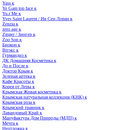
Yass к
Ye Gam top face к
Yu.r Me к
Yves Saint Laurent / Ив Сен Лоран к
Zenzia к
zero age к
Zinger / Зингер к
Zoo Son к
Биокон к
Вiтэкс к
Гурмандиз к
ДК Домашняя Косметика к
До и После к
Доктор Крым к
Зеленая аптека к
Кафе Красоты к
Корея от Леры к
Крымская Живая косметика к
Крымская натуральная коллекция (КНК) к
Крымская роза к
Крымский травник к
Лавандовый Край к
Мануфактура Дом Природы (МДП) к
Мечта к
Неотложка к