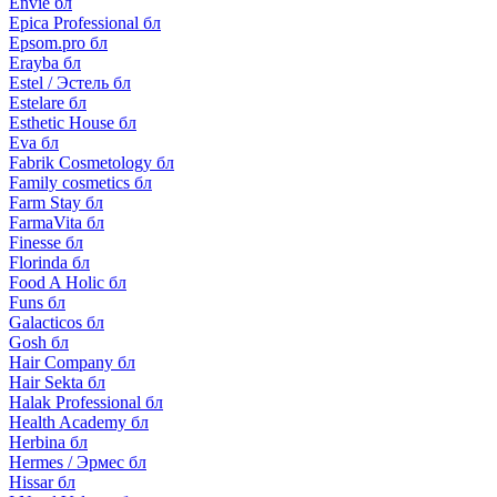
Envie бл
Epica Professional бл
Epsom.pro бл
Erayba бл
Estel / Эстель бл
Estelare бл
Esthetic House бл
Eva бл
Fabrik Cosmetology бл
Family cosmetics бл
Farm Stay бл
FarmaVita бл
Finesse бл
Florinda бл
Food A Holic бл
Funs бл
Galacticos бл
Gosh бл
Hair Company бл
Hair Sekta бл
Halak Professional бл
Health Academy бл
Herbina бл
Hermes / Эрмес бл
Hissar бл