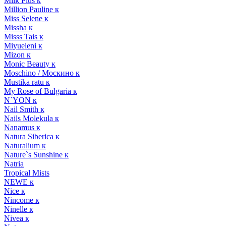
Milk Plus к
Million Pauline к
Miss Selene к
Missha к
Misss Tais к
Miyueleni к
Mizon к
Monic Beauty к
Moschino / Москино к
Mustika ratu к
My Rose of Bulgaria к
N`YON к
Nail Smith к
Nails Molekula к
Nanamus к
Natura Siberica к
Naturalium к
Nature`s Sunshine к
Natria
Tropical Mists
NEWE к
Nice к
Nincome к
Ninelle к
Nivea к