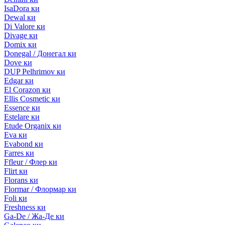
IsaDora ки
Dewal ки
Di Valore ки
Divage ки
Domix ки
Donegal / Донегал ки
Dove ки
DUP Pelhrimov ки
Edgar ки
El Corazon ки
Ellis Cosmetic ки
Essence ки
Estelare ки
Etude Organix ки
Eva ки
Evabond ки
Farres ки
Ffleur / Флер ки
Flirt ки
Florans ки
Flormar / Флормар ки
Foli ки
Freshness ки
Ga-De / Жа-Де ки