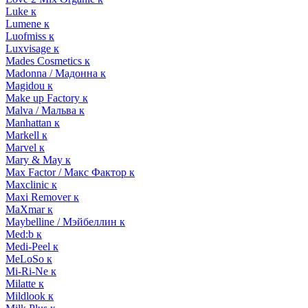
Luke к
Lumene к
Luofmiss к
Luxvisage к
Mades Cosmetics к
Madonna / Мадонна к
Magidou к
Make up Factory к
Malva / Мальва к
Manhattan к
Markell к
Marvel к
Mary & May к
Max Factor / Макс Фактор к
Maxclinic к
Maxi Remover к
MaXmar к
Maybelline / Мэйбеллин к
Med:b к
Medi-Peel к
MeLoSo к
Mi-Ri-Ne к
Milatte к
Mildlook к