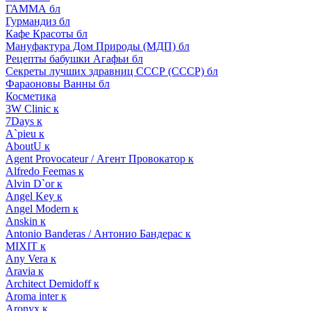
ГАММА бл
Гурмандиз бл
Кафе Красоты бл
Мануфактура Дом Природы (МДП) бл
Рецепты бабушки Агафьи бл
Секреты лучших здравниц СССР (СССР) бл
Фараоновы Ванны бл
Косметика
3W Clinic к
7Days к
A`pieu к
AboutU к
Agent Provocateur / Агент Провокатор к
Alfredo Feemas к
Alvin D`or к
Angel Key к
Angel Modern к
Anskin к
Antonio Banderas / Антонио Бандерас к
MIXIT к
Any Vera к
Aravia к
Architect Demidoff к
Aroma inter к
Aronyx к