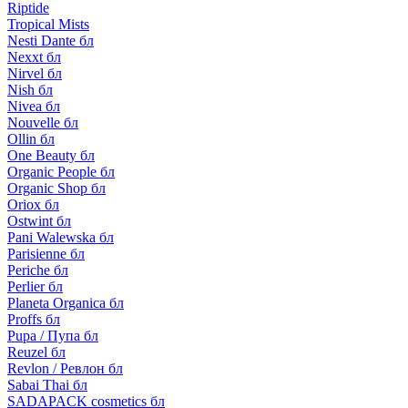
Riptide
Tropical Mists
Nesti Dante бл
Nexxt бл
Nirvel бл
Nish бл
Nivea бл
Nouvelle бл
Ollin бл
One Beauty бл
Organic People бл
Organic Shop бл
Oriox бл
Ostwint бл
Pani Walewska бл
Parisienne бл
Periche бл
Perlier бл
Planeta Organica бл
Proffs бл
Pupa / Пупа бл
Reuzel бл
Revlon / Ревлон бл
Sabai Thai бл
SADAPACK cosmetics бл