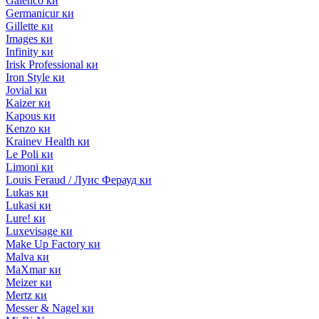
Galenco ки
Germanicur ки
Gillette ки
Images ки
Infinity ки
Irisk Professional ки
Iron Style ки
Jovial ки
Kaizer ки
Kapous ки
Kenzo ки
Krainev Health ки
Le Poli ки
Limoni ки
Louis Feraud / Луис Ферауд ки
Lukas ки
Lukasi ки
Lure! ки
Luxevisage ки
Make Up Factory ки
Malva ки
MaXmar ки
Meizer ки
Mertz ки
Messer & Nagel ки