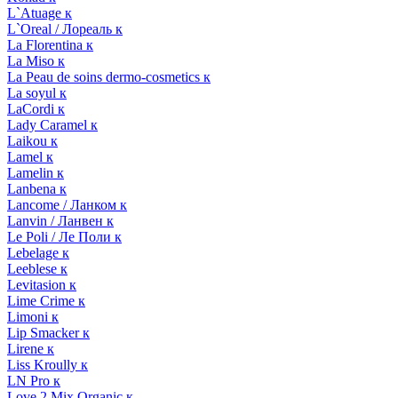
L`Atuage к
L`Oreal / Лореаль к
La Florentina к
La Miso к
La Peau de soins dermo-cosmetics к
La soyul к
LaCordi к
Lady Caramel к
Laikou к
Lamel к
Lamelin к
Lanbena к
Lancome / Ланком к
Lanvin / Ланвен к
Le Poli / Ле Поли к
Lebelage к
Leeblese к
Levitasion к
Lime Crime к
Limoni к
Lip Smacker к
Lirene к
Liss Kroully к
LN Pro к
Love 2 Mix Organic к