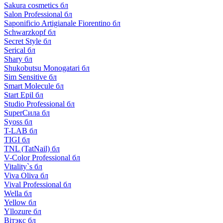
Sakura cosmetics бл
Salon Professional бл
Saponificio Artigianale Fiorentino бл
Schwarzkopf бл
Secret Style бл
Serical бл
Shary бл
Shukobutsu Monogatari бл
Sim Sensitive бл
Smart Molecule бл
Start Epil бл
Studio Professional бл
SuperСила бл
Syoss бл
T-LAB бл
TIGI бл
TNL (TatNail) бл
V-Color Professional бл
Vitality`s бл
Viva Oliva бл
Vival Professional бл
Wella бл
Yellow бл
Yllozure бл
Вiтэкс бл