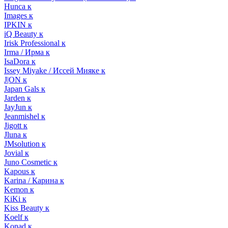
Hunca к
Images к
IPKIN к
iQ Beauty к
Irisk Professional к
Irma / Ирма к
IsaDora к
Issey Miyake / Иссей Мияке к
J|ON к
Japan Gals к
Jarden к
JayJun к
Jeanmishel к
Jigott к
Jluna к
JMsolution к
Jovial к
Juno Cosmetic к
Kapous к
Karina / Карина к
Kemon к
KiKi к
Kiss Beauty к
Koelf к
Konad к