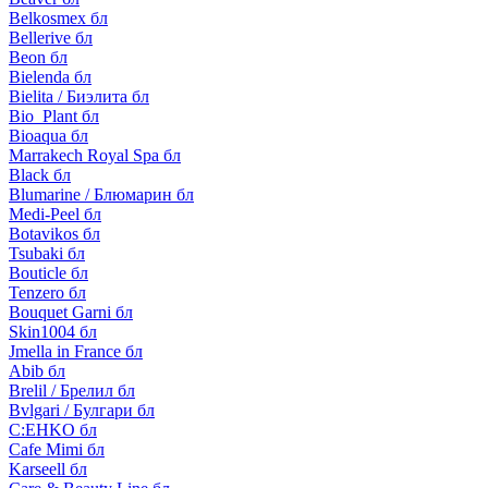
Belkosmex бл
Bellerive бл
Beon бл
Bielenda бл
Bielita / Биэлита бл
Bio_Plant бл
Bioaqua бл
Marrakech Royal Spa бл
Black бл
Blumarine / Блюмарин бл
Medi-Peel бл
Botavikos бл
Tsubaki бл
Bouticle бл
Tenzero бл
Bouquet Garni бл
Skin1004 бл
Jmella in France бл
Abib бл
Brelil / Брелил бл
Bvlgari / Булгари бл
C:EHKO бл
Cafe Mimi бл
Karseell бл