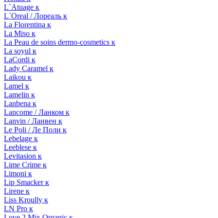
L`Atuage к
L`Oreal / Лореаль к
La Florentina к
La Miso к
La Peau de soins dermo-cosmetics к
La soyul к
LaCordi к
Lady Caramel к
Laikou к
Lamel к
Lamelin к
Lanbena к
Lancome / Ланком к
Lanvin / Ланвен к
Le Poli / Ле Поли к
Lebelage к
Leeblese к
Levitasion к
Lime Crime к
Limoni к
Lip Smacker к
Lirene к
Liss Kroully к
LN Pro к
Love 2 Mix Organic к