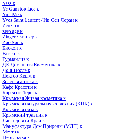
Yass к
Ye Gam top face к
Yu.r Me к
Yves Saint Laurent / Ив Сен Лоран к
Zenzia к
zero age к
Zinger / Зингер к
Zoo Son к
Биокон к
Вiтэкс к
Гурмандиз к
ДК Домашняя Косметика к
До и После к
Доктор Крым к
Зеленая аптека к
Кафе Красоты к
Корея от Леры к
Крымская Живая косметика к
Крымская натуральная коллекция (КНК) к
Крымская роза к
Крымский травник к
Лавандовый Край к
Мануфактура Дом Природы (МДП) к
Мечта к
Неотложка к