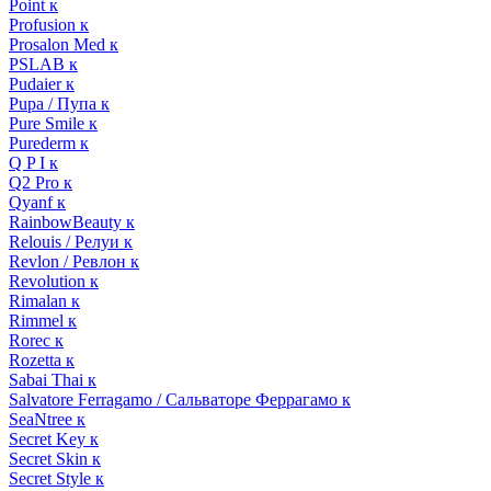
Point к
Profusion к
Prosalon Med к
PSLAB к
Pudaier к
Pupa / Пупа к
Pure Smile к
Purederm к
Q P I к
Q2 Pro к
Qyanf к
RainbowBeauty к
Relouis / Релуи к
Revlon / Ревлон к
Revolution к
Rimalan к
Rimmel к
Rorec к
Rozetta к
Sabai Thai к
Salvatore Ferragamo / Сальваторе Феррагамо к
SeaNtree к
Secret Key к
Secret Skin к
Secret Style к