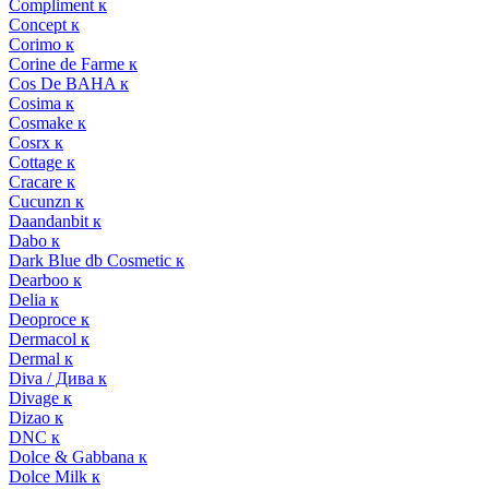
Compliment к
Concept к
Corimo к
Corine de Farme к
Cos De BAHA к
Cosima к
Cosmake к
Cosrx к
Cottage к
Cracare к
Cucunzn к
Daandanbit к
Dabo к
Dark Blue db Cosmetic к
Dearboo к
Delia к
Deoproce к
Dermacol к
Dermal к
Diva / Дива к
Divage к
Dizao к
DNC к
Dolce & Gabbana к
Dolce Milk к