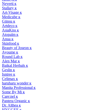
Neverti к
Stallary к
Art-Visage к
Medicube к
Giinsu к
Artdeco к
AsiaKiss к
Atopalm к
Anua к
Skinfood к
Beauty of Joseon к
Ayoume к
Round Lab к
Alen Mar к
Baikal Herbals к
Geslin к
Isntree к
Celimax к
haruharu wonder к
Manita Professional к
Some By Mi к
Care:nel к
Pantera Organic к
Dr. Althea к
HYGGEE к