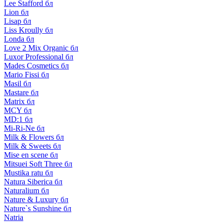
Lee Stafford бл
Lion бл
Lisap бл
Liss Kroully бл
Londa бл
Love 2 Mix Organic бл
Luxor Professional бл
Mades Cosmetics бл
Mario Fissi бл
Masil бл
Mastare бл
Matrix бл
MCY бл
MD:1 бл
Mi-Ri-Ne бл
Milk & Flowers бл
Milk & Sweets бл
Mise en scene бл
Mitsuei Soft Three бл
Mustika ratu бл
Natura Siberica бл
Naturalium бл
Nature & Luxury бл
Nature`s Sunshine бл
Natria