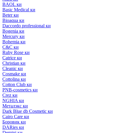
BAOL ки
Basic Medical ки
Beter ки
Bioaqua ки
Daccordo professional ки
Bogenia ки
Mercury ки
Bohemia ки
C&C ки
Ruby Rose ки
Catrice ки
Christian ки
Cleanic ки
Cosmake ки
Cottolina ки
Cotton Club ки
PNB-cosmetics ки
Crez ки
NGHIA ки
Металэкс ки
Dark Blue db Cosmetic ки
Cairo Care ки
Боровик ки
DARies ки
Demini ки