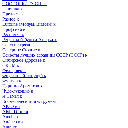
ООО "ОРБИТА СП" к
Пантика к
Прелесть к
Разное к
Euroline (Модум, Вилсен) к
Профснаб к
Ресничка к
Рецепты бабушки Агафьи к
Сакские грязи к
Северное Сияние к
Секреты лучших здравниц СССР (СССР) к
Сибирское здоровье к
СКЭМ к
Фельдшер к
Фруктовый поцелуй к
Фурман к
Царство Ароматов к
Чудо-лукошко к
Я Самая к
Косметический инструмент
AKIO ки
Alvin D`or ки
Ameli ки
Artdeco ки
Aura ки