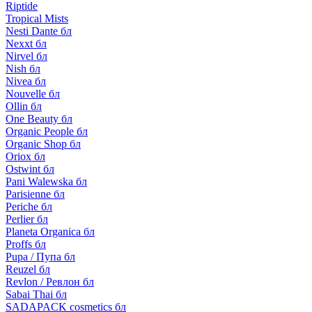
Riptide
Tropical Mists
Nesti Dante бл
Nexxt бл
Nirvel бл
Nish бл
Nivea бл
Nouvelle бл
Ollin бл
One Beauty бл
Organic People бл
Organic Shop бл
Oriox бл
Ostwint бл
Pani Walewska бл
Parisienne бл
Periche бл
Perlier бл
Planeta Organica бл
Proffs бл
Pupa / Пупа бл
Reuzel бл
Revlon / Ревлон бл
Sabai Thai бл
SADAPACK cosmetics бл