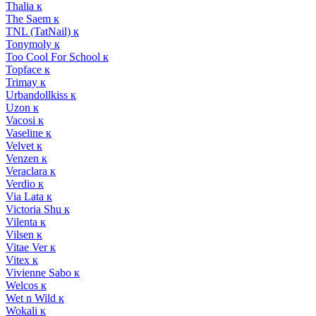
Thalia к
The Saem к
TNL (TatNail) к
Tonymoly к
Too Cool For School к
Topface к
Trimay к
Urbandollkiss к
Uzon к
Vacosi к
Vaseline к
Velvet к
Venzen к
Veraclara к
Verdio к
Via Lata к
Victoria Shu к
Vilenta к
Vilsen к
Vitae Ver к
Vitex к
Vivienne Sabo к
Welcos к
Wet n Wild к
Wokali к