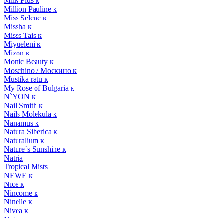
Milk Plus к
Million Pauline к
Miss Selene к
Missha к
Misss Tais к
Miyueleni к
Mizon к
Monic Beauty к
Moschino / Москино к
Mustika ratu к
My Rose of Bulgaria к
N`YON к
Nail Smith к
Nails Molekula к
Nanamus к
Natura Siberica к
Naturalium к
Nature`s Sunshine к
Natria
Tropical Mists
NEWE к
Nice к
Nincome к
Ninelle к
Nivea к