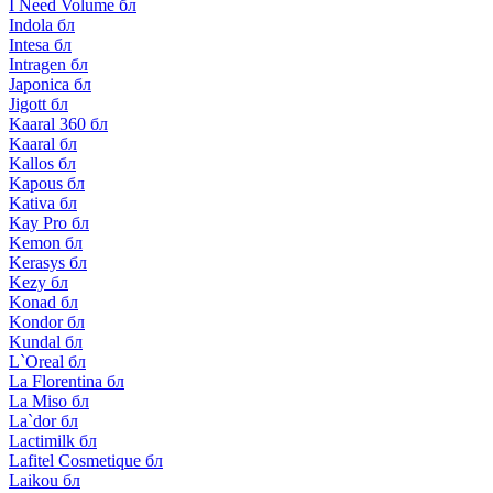
I Need Volume бл
Indola бл
Intesa бл
Intragen бл
Japonica бл
Jigott бл
Kaaral 360 бл
Kaaral бл
Kallos бл
Kapous бл
Kativa бл
Kay Pro бл
Kemon бл
Kerasys бл
Kezy бл
Konad бл
Kondor бл
Kundal бл
L`Oreal бл
La Florentina бл
La Miso бл
La`dor бл
Lactimilk бл
Lafitel Cosmetique бл
Laikou бл