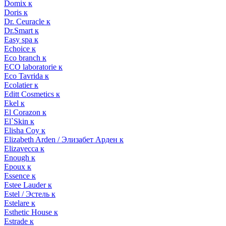
Domix к
Doris к
Dr. Ceuracle к
Dr.Smart к
Easy spa к
Echoice к
Eco branch к
ECO laboratorie к
Eco Tavrida к
Ecolatier к
Editt Cosmetics к
Ekel к
El Corazon к
El`Skin к
Elisha Coy к
Elizabeth Arden / Элизабет Арден к
Elizavecca к
Enough к
Epoux к
Essence к
Estee Lauder к
Estel / Эстель к
Estelare к
Esthetic House к
Estrade к