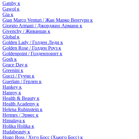
Gatsby к
Gawol к
Gia к
Gian Marco Venturi / Жан Марко Вентури к
Giorgio Armani / Джорджио Армани к
Givenchy / Живанши к
Global к
Golden Lady / Голден Леди к
Golden Rose / Голден Роуз к
Goldenpoint / Голденпоинт к
Gosh к
Grace Day к
Greenini к
Gucci / Гуччи к
Guerlain / Герлен к
Hankey к
Hanroy к
Health & Beauty к
Health Academy к
Helena Rubinstein к
Hermes / Эрмес к
Himalaya к
Holika Holika к
Hudabeauty к
Hugo Boss / Хуго Босс (Хьюго Босс) к