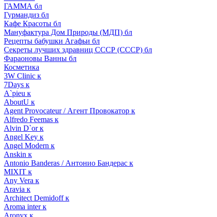
ГАММА бл
Гурмандиз бл
Кафе Красоты бл
Мануфактура Дом Природы (МДП) бл
Рецепты бабушки Агафьи бл
Секреты лучших здравниц СССР (СССР) бл
Фараоновы Ванны бл
Косметика
3W Clinic к
7Days к
A`pieu к
AboutU к
Agent Provocateur / Агент Провокатор к
Alfredo Feemas к
Alvin D`or к
Angel Key к
Angel Modern к
Anskin к
Antonio Banderas / Антонио Бандерас к
MIXIT к
Any Vera к
Aravia к
Architect Demidoff к
Aroma inter к
Aronyx к