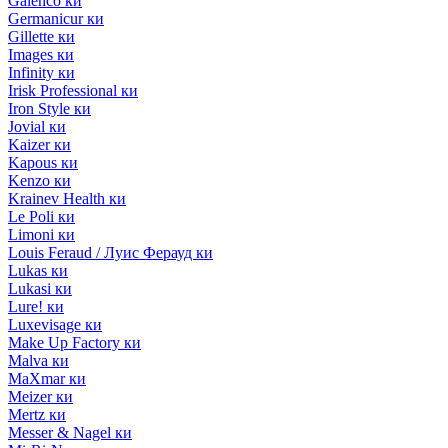
Galenco ки
Germanicur ки
Gillette ки
Images ки
Infinity ки
Irisk Professional ки
Iron Style ки
Jovial ки
Kaizer ки
Kapous ки
Kenzo ки
Krainev Health ки
Le Poli ки
Limoni ки
Louis Feraud / Луис Ферауд ки
Lukas ки
Lukasi ки
Lure! ки
Luxevisage ки
Make Up Factory ки
Malva ки
MaXmar ки
Meizer ки
Mertz ки
Messer & Nagel ки