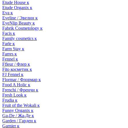
Etude House к
Etude Organix к
Eva к
Eveline / Эвелин к
EyeNlip Beauty к
Fabrik Cosmetology к
Facis к
Family cosmetics к
Farle к
Farm Stay к
Farres к
Fennel к
Ffleur / Флер к
Fito косметик к
FJ Fennel к
Flormar / Флормар к
Food A Holic к
Frenchi / Френчи к
Fresh Look к
Frudia к
Fruit of the Wokali к
Funny Organix к
Ga-De / Жа-Де к
Garden / Гарден к
Garnier к