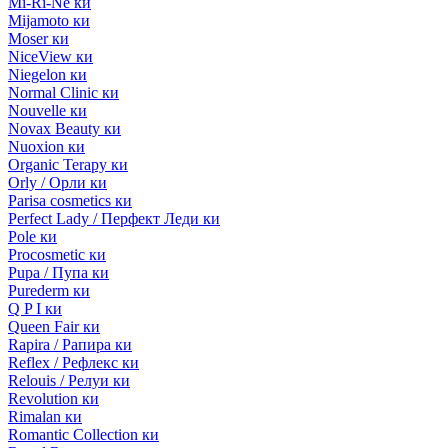
Mi-Ri-Ne ки
Mijamoto ки
Moser ки
NiceView ки
Niegelon ки
Normal Clinic ки
Nouvelle ки
Novax Beauty ки
Nuoxion ки
Organic Terapy ки
Orly / Орли ки
Parisa cosmetics ки
Perfect Lady / Перфект Леди ки
Pole ки
Procosmetic ки
Pupa / Пупа ки
Purederm ки
Q P I ки
Queen Fair ки
Rapira / Рапира ки
Reflex / Рефлекс ки
Relouis / Релуи ки
Revolution ки
Rimalan ки
Romantic Collection ки