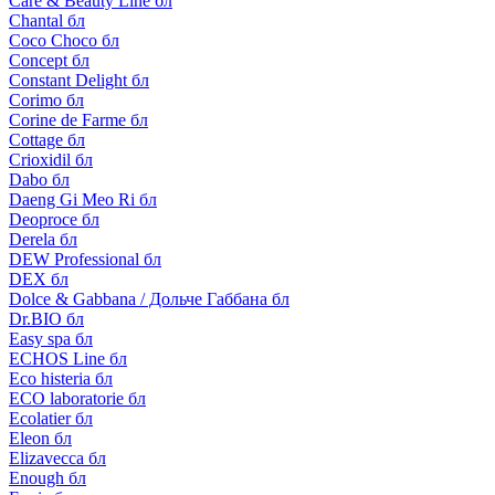
Care & Beauty Line бл
Chantal бл
Coco Choco бл
Concept бл
Constant Delight бл
Corimo бл
Corine de Farme бл
Cottage бл
Crioxidil бл
Dabo бл
Daeng Gi Meo Ri бл
Deoproce бл
Derela бл
DEW Professional бл
DEX бл
Dolce & Gabbana / Дольче Габбана бл
Dr.BIO бл
Easy spa бл
ECHOS Line бл
Eco histeria бл
ECO laboratorie бл
Ecolatier бл
Eleon бл
Elizavecca бл
Enough бл