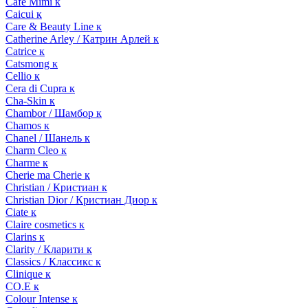
Cafe Mimi к
Caicui к
Care & Beauty Line к
Catherine Arley / Катрин Арлей к
Catrice к
Catsmong к
Cellio к
Cera di Cupra к
Cha-Skin к
Chambor / Шамбор к
Chamos к
Chanel / Шанель к
Charm Cleo к
Charme к
Cherie ma Cherie к
Christian / Кристиан к
Christian Dior / Кристиан Диор к
Ciate к
Claire cosmetics к
Clarins к
Clarity / Кларити к
Classics / Классикс к
Clinique к
CO.E к
Colour Intense к