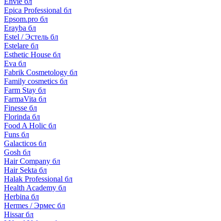
Envie бл
Epica Professional бл
Epsom.pro бл
Erayba бл
Estel / Эстель бл
Estelare бл
Esthetic House бл
Eva бл
Fabrik Cosmetology бл
Family cosmetics бл
Farm Stay бл
FarmaVita бл
Finesse бл
Florinda бл
Food A Holic бл
Funs бл
Galacticos бл
Gosh бл
Hair Company бл
Hair Sekta бл
Halak Professional бл
Health Academy бл
Herbina бл
Hermes / Эрмес бл
Hissar бл