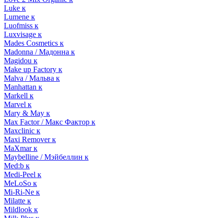
Luke к
Lumene к
Luofmiss к
Luxvisage к
Mades Cosmetics к
Madonna / Мадонна к
Magidou к
Make up Factory к
Malva / Мальва к
Manhattan к
Markell к
Marvel к
Mary & May к
Max Factor / Макс Фактор к
Maxclinic к
Maxi Remover к
MaXmar к
Maybelline / Мэйбеллин к
Med:b к
Medi-Peel к
MeLoSo к
Mi-Ri-Ne к
Milatte к
Mildlook к