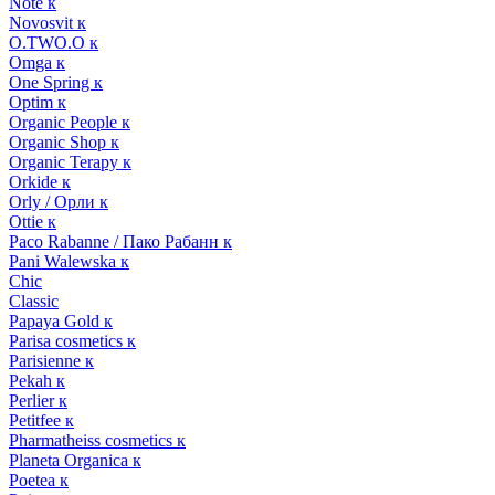
Note к
Novosvit к
O.TWO.O к
Omga к
One Spring к
Optim к
Organic People к
Organic Shop к
Organic Terapy к
Orkide к
Orly / Орли к
Ottie к
Paco Rabanne / Пако Рабанн к
Pani Walewska к
Chic
Classic
Papaya Gold к
Parisa cosmetics к
Parisienne к
Pekah к
Perlier к
Petitfee к
Pharmatheiss cosmetics к
Planeta Organica к
Poetea к