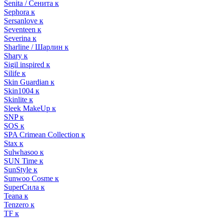
Senita / Сенита к
Sephora к
Sersanlove к
Seventeen к
Severina к
Sharline / Шарлин к
Shary к
Sigil inspired к
Silife к
Skin Guardian к
Skin1004 к
Skinlite к
Sleek MakeUp к
SNP к
SOS к
SPA Crimean Collection к
Stax к
Sulwhasoo к
SUN Time к
SunStyle к
Sunwoo Cosme к
SuperСила к
Teana к
Tenzero к
TF к