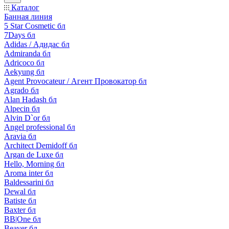
Каталог
Банная линия
5 Star Cosmetic бл
7Days бл
Adidas / Адидас бл
Admiranda бл
Adricoco бл
Aekyung бл
Agent Provocateur / Агент Провокатор бл
Agrado бл
Alan Hadash бл
Alpecin бл
Alvin D`or бл
Angel professional бл
Aravia бл
Architect Demidoff бл
Argan de Luxe бл
Hello, Morning бл
Aroma inter бл
Baldessarini бл
Dewal бл
Batiste бл
Baxter бл
BB|One бл
Beaver бл