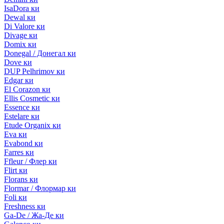
IsaDora ки
Dewal ки
Di Valore ки
Divage ки
Domix ки
Donegal / Донегал ки
Dove ки
DUP Pelhrimov ки
Edgar ки
El Corazon ки
Ellis Cosmetic ки
Essence ки
Estelare ки
Etude Organix ки
Eva ки
Evabond ки
Farres ки
Ffleur / Флер ки
Flirt ки
Florans ки
Flormar / Флормар ки
Foli ки
Freshness ки
Ga-De / Жа-Де ки