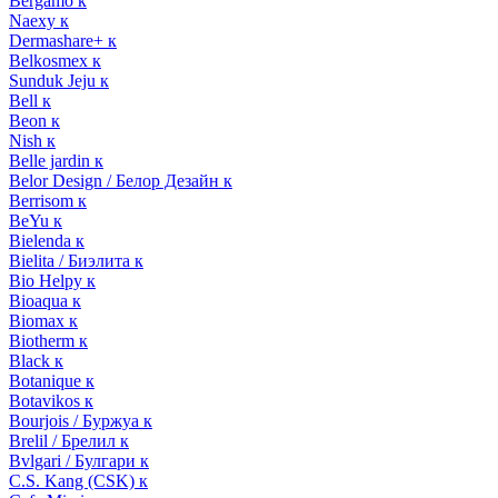
Bergamo к
Naexy к
Dermashare+ к
Belkosmex к
Sunduk Jeju к
Bell к
Beon к
Nish к
Belle jardin к
Belor Design / Белор Дезайн к
Berrisom к
BeYu к
Bielenda к
Bielita / Биэлита к
Bio Helpy к
Bioaqua к
Biomax к
Biotherm к
Black к
Botanique к
Botavikos к
Bourjois / Буржуа к
Brelil / Брелил к
Bvlgari / Булгари к
C.S. Kang (CSK) к