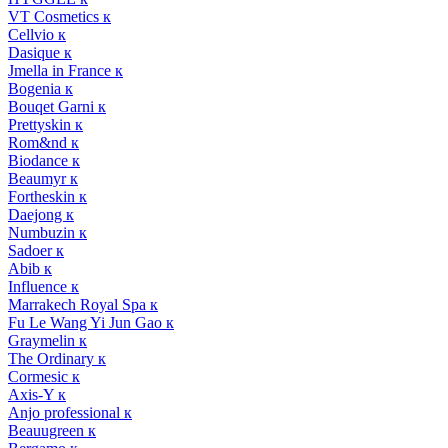
VT Cosmetics к
Cellvio к
Dasique к
Jmella in France к
Bogenia к
Bouqet Garni к
Prettyskin к
Rom&nd к
Biodance к
Beaumyr к
Fortheskin к
Daejong к
Numbuzin к
Sadoer к
Abib к
Influence к
Marrakech Royal Spa к
Fu Le Wang Yi Jun Gao к
Graymelin к
The Ordinary к
Cormesic к
Axis-Y к
Anjo professional к
Beauugreen к