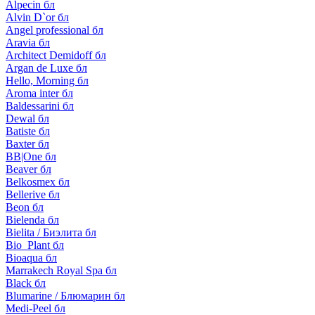
Alpecin бл
Alvin D`or бл
Angel professional бл
Aravia бл
Architect Demidoff бл
Argan de Luxe бл
Hello, Morning бл
Aroma inter бл
Baldessarini бл
Dewal бл
Batiste бл
Baxter бл
BB|One бл
Beaver бл
Belkosmex бл
Bellerive бл
Beon бл
Bielenda бл
Bielita / Биэлита бл
Bio_Plant бл
Bioaqua бл
Marrakech Royal Spa бл
Black бл
Blumarine / Блюмарин бл
Medi-Peel бл