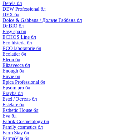
Derela бл
DEW Professional бл
DEX бл
Dolce & Gabbana / Дольче Габбана бл
Dr.BIO бл
Easy spa бл
ECHOS Line бл
Eco histeria бл
ECO laboratorie бл
Ecolatier бл
Eleon бл
Elizavecca бл
Enough бл
Envie бл
Epica Professional бл
Epsom.pro бл
Erayba бл
Estel / Эстель бл
Estelare бл
Esthetic House бл
Eva бл
Fabrik Cosmetology бл
Family cosmetics бл
Farm Stay бл
FarmaVita бл