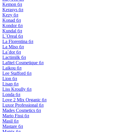
Kemon бл
Kerasys бл
Kezy бл
Konad бл
Kondor бл
Kundal бл
L`Oreal бл
La Florentina бл
La Miso бл
La`dor бл
Lactimilk бл
Lafitel Cosmetique бл
Laikou бл
Lee Stafford бл
Lion бл
Lisap бл
Liss Kroully бл
Londa бл
Love 2 Mix Organic бл
Luxor Professional бл
Mades Cosmetics бл
Mario Fissi бл
Masil бл
Mastare бл
Matrix бл