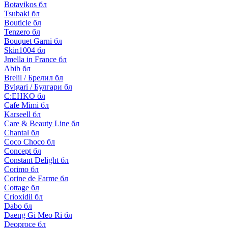
Botavikos бл
Tsubaki бл
Bouticle бл
Tenzero бл
Bouquet Garni бл
Skin1004 бл
Jmella in France бл
Abib бл
Brelil / Брелил бл
Bvlgari / Булгари бл
C:EHKO бл
Cafe Mimi бл
Karseell бл
Care & Beauty Line бл
Chantal бл
Coco Choco бл
Concept бл
Constant Delight бл
Corimo бл
Corine de Farme бл
Cottage бл
Crioxidil бл
Dabo бл
Daeng Gi Meo Ri бл
Deoproce бл