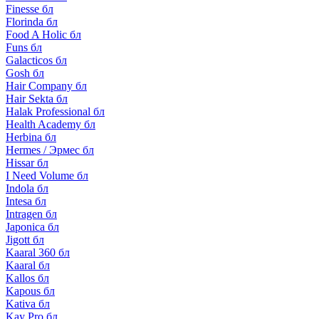
Finesse бл
Florinda бл
Food A Holic бл
Funs бл
Galacticos бл
Gosh бл
Hair Company бл
Hair Sekta бл
Halak Professional бл
Health Academy бл
Herbina бл
Hermes / Эрмес бл
Hissar бл
I Need Volume бл
Indola бл
Intesa бл
Intragen бл
Japonica бл
Jigott бл
Kaaral 360 бл
Kaaral бл
Kallos бл
Kapous бл
Kativa бл
Kay Pro бл