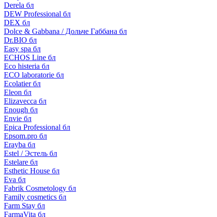
Derela бл
DEW Professional бл
DEX бл
Dolce & Gabbana / Дольче Габбана бл
Dr.BIO бл
Easy spa бл
ECHOS Line бл
Eco histeria бл
ECO laboratorie бл
Ecolatier бл
Eleon бл
Elizavecca бл
Enough бл
Envie бл
Epica Professional бл
Epsom.pro бл
Erayba бл
Estel / Эстель бл
Estelare бл
Esthetic House бл
Eva бл
Fabrik Cosmetology бл
Family cosmetics бл
Farm Stay бл
FarmaVita бл