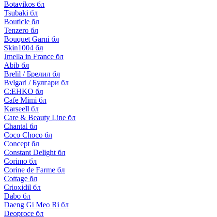
Botavikos бл
Tsubaki бл
Bouticle бл
Tenzero бл
Bouquet Garni бл
Skin1004 бл
Jmella in France бл
Abib бл
Brelil / Брелил бл
Bvlgari / Булгари бл
C:EHKO бл
Cafe Mimi бл
Karseell бл
Care & Beauty Line бл
Chantal бл
Coco Choco бл
Concept бл
Constant Delight бл
Corimo бл
Corine de Farme бл
Cottage бл
Crioxidil бл
Dabo бл
Daeng Gi Meo Ri бл
Deoproce бл