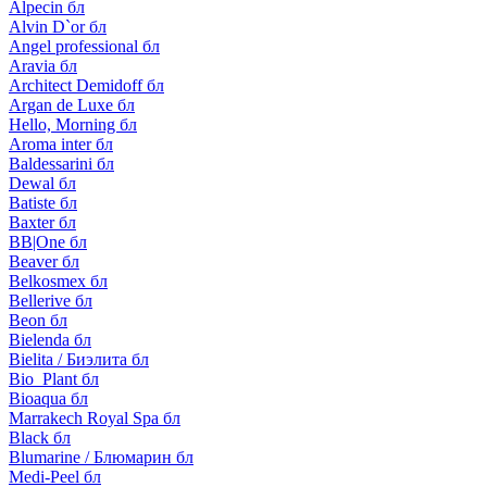
Alpecin бл
Alvin D`or бл
Angel professional бл
Aravia бл
Architect Demidoff бл
Argan de Luxe бл
Hello, Morning бл
Aroma inter бл
Baldessarini бл
Dewal бл
Batiste бл
Baxter бл
BB|One бл
Beaver бл
Belkosmex бл
Bellerive бл
Beon бл
Bielenda бл
Bielita / Биэлита бл
Bio_Plant бл
Bioaqua бл
Marrakech Royal Spa бл
Black бл
Blumarine / Блюмарин бл
Medi-Peel бл