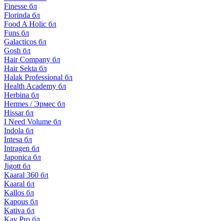
Finesse бл
Florinda бл
Food A Holic бл
Funs бл
Galacticos бл
Gosh бл
Hair Company бл
Hair Sekta бл
Halak Professional бл
Health Academy бл
Herbina бл
Hermes / Эрмес бл
Hissar бл
I Need Volume бл
Indola бл
Intesa бл
Intragen бл
Japonica бл
Jigott бл
Kaaral 360 бл
Kaaral бл
Kallos бл
Kapous бл
Kativa бл
Kay Pro бл