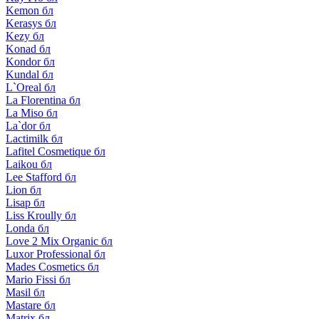
Kemon бл
Kerasys бл
Kezy бл
Konad бл
Kondor бл
Kundal бл
L`Oreal бл
La Florentina бл
La Miso бл
La`dor бл
Lactimilk бл
Lafitel Cosmetique бл
Laikou бл
Lee Stafford бл
Lion бл
Lisap бл
Liss Kroully бл
Londa бл
Love 2 Mix Organic бл
Luxor Professional бл
Mades Cosmetics бл
Mario Fissi бл
Masil бл
Mastare бл
Matrix бл