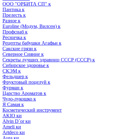
ООО "ОРБИТА СП" к
Пантика к
Прелесть к
Разное к
Euroline (Модум, Вилсен) к
Профснаб к
Ресничка к
Рецепты бабушки Агафьи к
Сакские грязи к
Северное Сияние к
Секреты лучших здравниц СССР (СССР) к
Сибирское здоровье к
СКЭМ к
Фельдшер к
Фруктовый поцелуй к
Фурман к
Царство Ароматов к
Чудо-лукошко к
Я Самая к
Косметический инструмент
AKIO ки
Alvin D`or ки
Ameli ки
Artdeco ки
Aura ки