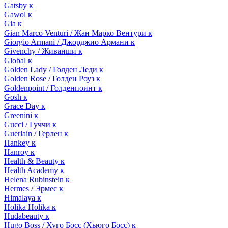
Gatsby к
Gawol к
Gia к
Gian Marco Venturi / Жан Марко Вентури к
Giorgio Armani / Джорджио Армани к
Givenchy / Живанши к
Global к
Golden Lady / Голден Леди к
Golden Rose / Голден Роуз к
Goldenpoint / Голденпоинт к
Gosh к
Grace Day к
Greenini к
Gucci / Гуччи к
Guerlain / Герлен к
Hankey к
Hanroy к
Health & Beauty к
Health Academy к
Helena Rubinstein к
Hermes / Эрмес к
Himalaya к
Holika Holika к
Hudabeauty к
Hugo Boss / Хуго Босс (Хьюго Босс) к