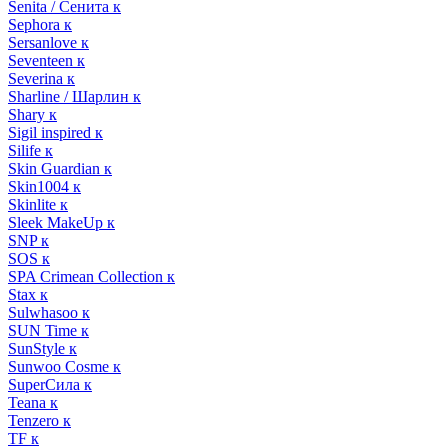
Senita / Сенита к
Sephora к
Sersanlove к
Seventeen к
Severina к
Sharline / Шарлин к
Shary к
Sigil inspired к
Silife к
Skin Guardian к
Skin1004 к
Skinlite к
Sleek MakeUp к
SNP к
SOS к
SPA Crimean Collection к
Stax к
Sulwhasoo к
SUN Time к
SunStyle к
Sunwoo Cosme к
SuperСила к
Teana к
Tenzero к
TF к