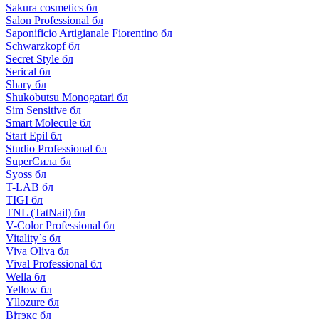
Sakura cosmetics бл
Salon Professional бл
Saponificio Artigianale Fiorentino бл
Schwarzkopf бл
Secret Style бл
Serical бл
Shary бл
Shukobutsu Monogatari бл
Sim Sensitive бл
Smart Molecule бл
Start Epil бл
Studio Professional бл
SuperСила бл
Syoss бл
T-LAB бл
TIGI бл
TNL (TatNail) бл
V-Color Professional бл
Vitality`s бл
Viva Oliva бл
Vival Professional бл
Wella бл
Yellow бл
Yllozure бл
Вiтэкс бл