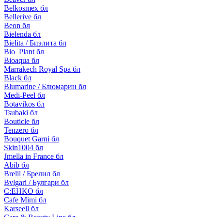
Belkosmex бл
Bellerive бл
Beon бл
Bielenda бл
Bielita / Биэлита бл
Bio_Plant бл
Bioaqua бл
Marrakech Royal Spa бл
Black бл
Blumarine / Блюмарин бл
Medi-Peel бл
Botavikos бл
Tsubaki бл
Bouticle бл
Tenzero бл
Bouquet Garni бл
Skin1004 бл
Jmella in France бл
Abib бл
Brelil / Брелил бл
Bvlgari / Булгари бл
C:EHKO бл
Cafe Mimi бл
Karseell бл