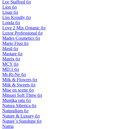
Lee Stafford бл
Lion бл
Lisap бл
Liss Kroully бл
Londa бл
Love 2 Mix Organic бл
Luxor Professional бл
Mades Cosmetics бл
Mario Fissi бл
Masil бл
Mastare бл
Matrix бл
MCY бл
MD:1 бл
Mi-Ri-Ne бл
Milk & Flowers бл
Milk & Sweets бл
Mise en scene бл
Mitsuei Soft Three бл
Mustika ratu бл
Natura Siberica бл
Naturalium бл
Nature & Luxury бл
Nature`s Sunshine бл
Natria