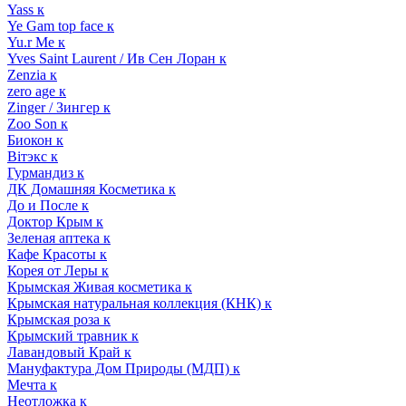
Yass к
Ye Gam top face к
Yu.r Me к
Yves Saint Laurent / Ив Сен Лоран к
Zenzia к
zero age к
Zinger / Зингер к
Zoo Son к
Биокон к
Вiтэкс к
Гурмандиз к
ДК Домашняя Косметика к
До и После к
Доктор Крым к
Зеленая аптека к
Кафе Красоты к
Корея от Леры к
Крымская Живая косметика к
Крымская натуральная коллекция (КНК) к
Крымская роза к
Крымский травник к
Лавандовый Край к
Мануфактура Дом Природы (МДП) к
Мечта к
Неотложка к