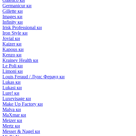
Galenco ки
Germanicur ки
Gillette ки
Images ки
Infinity ки
Irisk Professional ки
Iron Style ки
Jovial ки
Kaizer ки
Kapous ки
Kenzo ки
Krainev Health ки
Le Poli ки
Limoni ки
Louis Feraud / Луис Ферауд ки
Lukas ки
Lukasi ки
Lure! ки
Luxevisage ки
Make Up Factory ки
Malva ки
MaXmar ки
Meizer ки
Mertz ки
Messer & Nagel ки