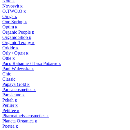
Note к
Novosvit к
O.TWO.O к
Omga к
One Spring к
Optim к
Organic People к
Organic Shop к
Organic Terapy к
Orkide к
Orly / Орли к
Ottie к
Paco Rabanne / Пако Рабанн к
Pani Walewska к
Chic
Classic
Papaya Gold к
Parisa cosmetics к
Parisienne к
Pekah к
Perlier к
Petitfee к
Pharmatheiss cosmetics к
Planeta Organica к
Poetea к