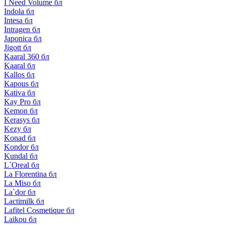
I Need Volume бл
Indola бл
Intesa бл
Intragen бл
Japonica бл
Jigott бл
Kaaral 360 бл
Kaaral бл
Kallos бл
Kapous бл
Kativa бл
Kay Pro бл
Kemon бл
Kerasys бл
Kezy бл
Konad бл
Kondor бл
Kundal бл
L`Oreal бл
La Florentina бл
La Miso бл
La`dor бл
Lactimilk бл
Lafitel Cosmetique бл
Laikou бл