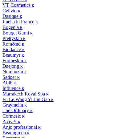
VT Cosmetics к
Cellvio к
Dasique к
Jmella in France к
Bogenia к
Bouqet Garni к
Prettyskin к
Rom&nd к
Biodance к
Beaumyr к
Fortheskin к
Daejong к
Numbuzin к
Sadoer к
Abib к
Influence к
Marrakech Royal Spa к
Fu Le Wang Yi Jun Gao к
Graymelin к
The Ordinary к
Cormesic к
Axis-Y к
Anjo professional к
Beauugreen к