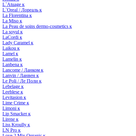
L`Atuage к
L`Oreal / Лореаль к
La Florentina к
La Miso к
La Peau de soins dermo-cosmetics к
La soyul к
LaCordi к
Lady Caramel к
Laikou к
Lamel к
Lamelin к
Lanbena к
Lancome / Ланком к
Lanvin / Ланвен к
Le Poli / Ле Поли к
Lebelage к
Leeblese к
Levitasion к
Lime Crime к
Limoni к
Lip Smacker к
Lirene к
Liss Kroully к
LN Pro к
Love 2 Mix Organic к