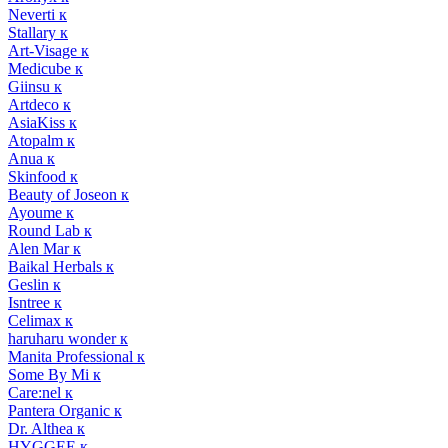
Neverti к
Stallary к
Art-Visage к
Medicube к
Giinsu к
Artdeco к
AsiaKiss к
Atopalm к
Anua к
Skinfood к
Beauty of Joseon к
Ayoume к
Round Lab к
Alen Mar к
Baikal Herbals к
Geslin к
Isntree к
Celimax к
haruharu wonder к
Manita Professional к
Some By Mi к
Care:nel к
Pantera Organic к
Dr. Althea к
HYGGEE к