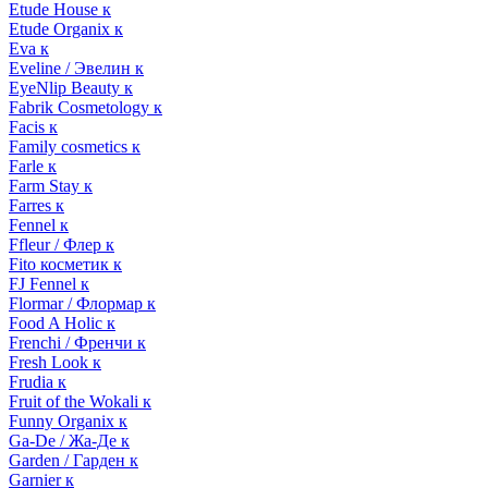
Etude House к
Etude Organix к
Eva к
Eveline / Эвелин к
EyeNlip Beauty к
Fabrik Cosmetology к
Facis к
Family cosmetics к
Farle к
Farm Stay к
Farres к
Fennel к
Ffleur / Флер к
Fito косметик к
FJ Fennel к
Flormar / Флормар к
Food A Holic к
Frenchi / Френчи к
Fresh Look к
Frudia к
Fruit of the Wokali к
Funny Organix к
Ga-De / Жа-Де к
Garden / Гарден к
Garnier к