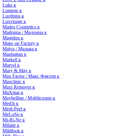
Luke к
Lumene к
Luofmiss к
Luxvisage к
Mades Cosmetics к
Madonna / Мадонна к
Magidou к
Make up Factory к
Malva / Мальва к
Manhattan к
Markell к
Marvel к
Mary & May к
Max Factor / Макс Фактор к
Maxclinic к
Maxi Remover к
MaXmar к
Maybelline / Мэйбеллин к
Med:b к
Medi-Peel к
MeLoSo к
Mi-Ri-Ne к
Milatte к
Mildlook к