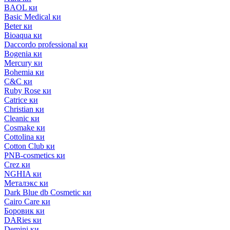
BAOL ки
Basic Medical ки
Beter ки
Bioaqua ки
Daccordo professional ки
Bogenia ки
Mercury ки
Bohemia ки
C&C ки
Ruby Rose ки
Catrice ки
Christian ки
Cleanic ки
Cosmake ки
Cottolina ки
Cotton Club ки
PNB-cosmetics ки
Crez ки
NGHIA ки
Металэкс ки
Dark Blue db Cosmetic ки
Cairo Care ки
Боровик ки
DARies ки
Demini ки