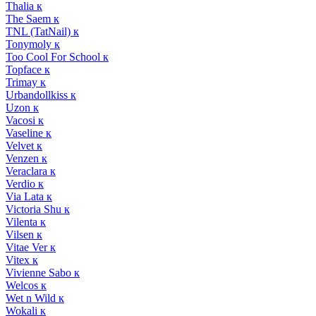
Thalia к
The Saem к
TNL (TatNail) к
Tonymoly к
Too Cool For School к
Topface к
Trimay к
Urbandollkiss к
Uzon к
Vacosi к
Vaseline к
Velvet к
Venzen к
Veraclara к
Verdio к
Via Lata к
Victoria Shu к
Vilenta к
Vilsen к
Vitae Ver к
Vitex к
Vivienne Sabo к
Welcos к
Wet n Wild к
Wokali к