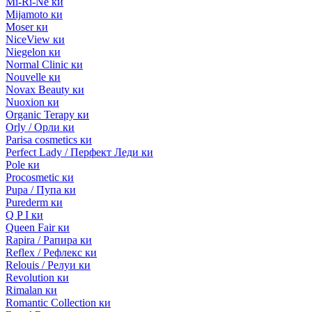
Mi-Ri-Ne ки
Mijamoto ки
Moser ки
NiceView ки
Niegelon ки
Normal Clinic ки
Nouvelle ки
Novax Beauty ки
Nuoxion ки
Organic Terapy ки
Orly / Орли ки
Parisa cosmetics ки
Perfect Lady / Перфект Леди ки
Pole ки
Procosmetic ки
Pupa / Пупа ки
Purederm ки
Q P I ки
Queen Fair ки
Rapira / Рапира ки
Reflex / Рефлекс ки
Relouis / Релуи ки
Revolution ки
Rimalan ки
Romantic Collection ки