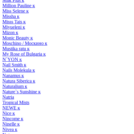
Milk Plus к
Million Pauline к
Miss Selene к
Missha к
Misss Tais к
Miyueleni к
Mizon к
Monic Beauty к
Moschino / Москино к
Mustika ratu к
My Rose of Bulgaria к
N`YON к
Nail Smith к
Nails Molekula к
Nanamus к
Natura Siberica к
Naturalium к
Nature`s Sunshine к
Natria
Tropical Mists
NEWE к
Nice к
Nincome к
Ninelle к
Nivea к