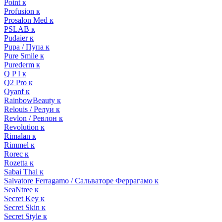
Point к
Profusion к
Prosalon Med к
PSLAB к
Pudaier к
Pupa / Пупа к
Pure Smile к
Purederm к
Q P I к
Q2 Pro к
Qyanf к
RainbowBeauty к
Relouis / Релуи к
Revlon / Ревлон к
Revolution к
Rimalan к
Rimmel к
Rorec к
Rozetta к
Sabai Thai к
Salvatore Ferragamo / Сальваторе Феррагамо к
SeaNtree к
Secret Key к
Secret Skin к
Secret Style к