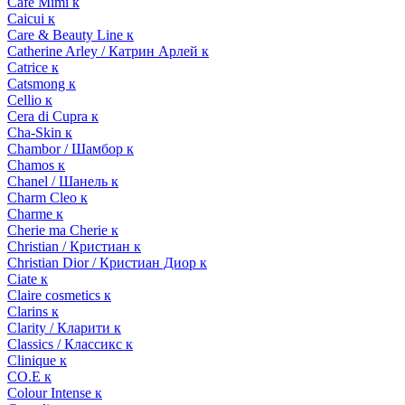
Cafe Mimi к
Caicui к
Care & Beauty Line к
Catherine Arley / Катрин Арлей к
Catrice к
Catsmong к
Cellio к
Cera di Cupra к
Cha-Skin к
Chambor / Шамбор к
Chamos к
Chanel / Шанель к
Charm Cleo к
Charme к
Cherie ma Cherie к
Christian / Кристиан к
Christian Dior / Кристиан Диор к
Ciate к
Claire cosmetics к
Clarins к
Clarity / Кларити к
Classics / Классикс к
Clinique к
CO.E к
Colour Intense к