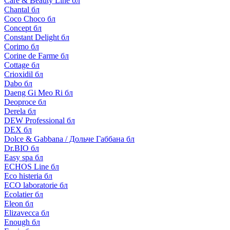
Care & Beauty Line бл
Chantal бл
Coco Choco бл
Concept бл
Constant Delight бл
Corimo бл
Corine de Farme бл
Cottage бл
Crioxidil бл
Dabo бл
Daeng Gi Meo Ri бл
Deoproce бл
Derela бл
DEW Professional бл
DEX бл
Dolce & Gabbana / Дольче Габбана бл
Dr.BIO бл
Easy spa бл
ECHOS Line бл
Eco histeria бл
ECO laboratorie бл
Ecolatier бл
Eleon бл
Elizavecca бл
Enough бл