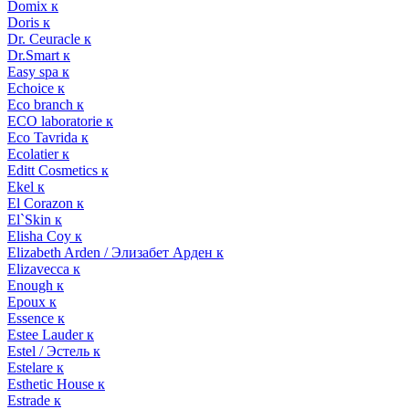
Domix к
Doris к
Dr. Ceuracle к
Dr.Smart к
Easy spa к
Echoice к
Eco branch к
ECO laboratorie к
Eco Tavrida к
Ecolatier к
Editt Cosmetics к
Ekel к
El Corazon к
El`Skin к
Elisha Coy к
Elizabeth Arden / Элизабет Арден к
Elizavecca к
Enough к
Epoux к
Essence к
Estee Lauder к
Estel / Эстель к
Estelare к
Esthetic House к
Estrade к