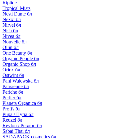
Riptide
Tropical Mists
Nesti Dante бл
Nexxt бл
Nirvel бл
Nish бл
Nivea бл
Nouvelle бл
Ollin бл
One Beauty бл
Organic People бл
Organic Shop бл
Oriox бл
Ostwint бл
Pani Walewska бл
Parisienne бл
Periche бл
Perlier бл
Planeta Organica бл
Proffs бл
Pupa / Пупа бл
Reuzel бл
Revlon / Ревлон бл
Sabai Thai бл
SADAPACK cosmetics бл