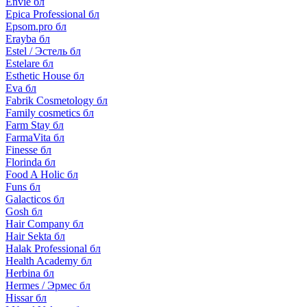
Envie бл
Epica Professional бл
Epsom.pro бл
Erayba бл
Estel / Эстель бл
Estelare бл
Esthetic House бл
Eva бл
Fabrik Cosmetology бл
Family cosmetics бл
Farm Stay бл
FarmaVita бл
Finesse бл
Florinda бл
Food A Holic бл
Funs бл
Galacticos бл
Gosh бл
Hair Company бл
Hair Sekta бл
Halak Professional бл
Health Academy бл
Herbina бл
Hermes / Эрмес бл
Hissar бл