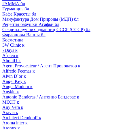
ГАММА бл
Гурмандиз бл
Кафе Красоты бл
Мануфактура Дом Природы (МДП) бл
Рецепты бабушки Агафьи бл
Секреты лучших здравниц СССР (СССР) бл
Фараоновы Ванны бл
Косметика
3W Clinic к
7Days к
A`pieu к
AboutU к
Agent Provocateur / Агент Провокатор к
Alfredo Feemas к
Alvin D`or к
Angel Key к
Angel Modern к
Anskin к
Antonio Banderas / Антонио Бандерас к
MIXIT к
Any Vera к
Aravia к
Architect Demidoff к
Aroma inter к
Aronyx к