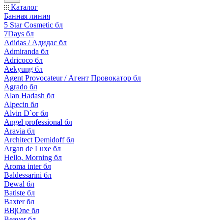
Каталог
Банная линия
5 Star Cosmetic бл
7Days бл
Adidas / Адидас бл
Admiranda бл
Adricoco бл
Aekyung бл
Agent Provocateur / Агент Провокатор бл
Agrado бл
Alan Hadash бл
Alpecin бл
Alvin D`or бл
Angel professional бл
Aravia бл
Architect Demidoff бл
Argan de Luxe бл
Hello, Morning бл
Aroma inter бл
Baldessarini бл
Dewal бл
Batiste бл
Baxter бл
BB|One бл
Beaver бл