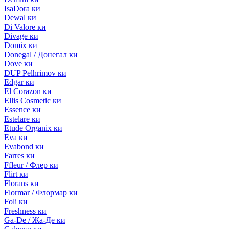
IsaDora ки
Dewal ки
Di Valore ки
Divage ки
Domix ки
Donegal / Донегал ки
Dove ки
DUP Pelhrimov ки
Edgar ки
El Corazon ки
Ellis Cosmetic ки
Essence ки
Estelare ки
Etude Organix ки
Eva ки
Evabond ки
Farres ки
Ffleur / Флер ки
Flirt ки
Florans ки
Flormar / Флормар ки
Foli ки
Freshness ки
Ga-De / Жа-Де ки