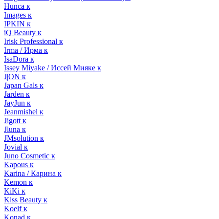
Hunca к
Images к
IPKIN к
iQ Beauty к
Irisk Professional к
Irma / Ирма к
IsaDora к
Issey Miyake / Иссей Мияке к
J|ON к
Japan Gals к
Jarden к
JayJun к
Jeanmishel к
Jigott к
Jluna к
JMsolution к
Jovial к
Juno Cosmetic к
Kapous к
Karina / Карина к
Kemon к
KiKi к
Kiss Beauty к
Koelf к
Konad к