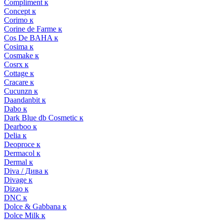
Compliment к
Concept к
Corimo к
Corine de Farme к
Cos De BAHA к
Cosima к
Cosmake к
Cosrx к
Cottage к
Cracare к
Cucunzn к
Daandanbit к
Dabo к
Dark Blue db Cosmetic к
Dearboo к
Delia к
Deoproce к
Dermacol к
Dermal к
Diva / Дива к
Divage к
Dizao к
DNC к
Dolce & Gabbana к
Dolce Milk к