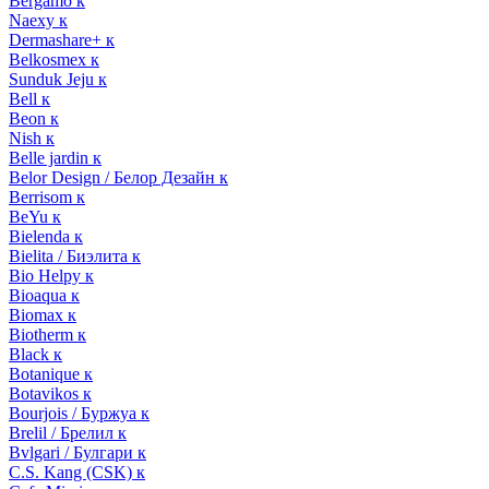
Bergamo к
Naexy к
Dermashare+ к
Belkosmex к
Sunduk Jeju к
Bell к
Beon к
Nish к
Belle jardin к
Belor Design / Белор Дезайн к
Berrisom к
BeYu к
Bielenda к
Bielita / Биэлита к
Bio Helpy к
Bioaqua к
Biomax к
Biotherm к
Black к
Botanique к
Botavikos к
Bourjois / Буржуа к
Brelil / Брелил к
Bvlgari / Булгари к
C.S. Kang (CSK) к