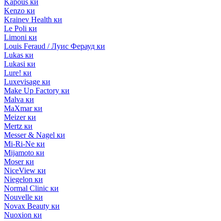
Kapous ки
Kenzo ки
Krainev Health ки
Le Poli ки
Limoni ки
Louis Feraud / Луис Ферауд ки
Lukas ки
Lukasi ки
Lure! ки
Luxevisage ки
Make Up Factory ки
Malva ки
MaXmar ки
Meizer ки
Mertz ки
Messer & Nagel ки
Mi-Ri-Ne ки
Mijamoto ки
Moser ки
NiceView ки
Niegelon ки
Normal Clinic ки
Nouvelle ки
Novax Beauty ки
Nuoxion ки