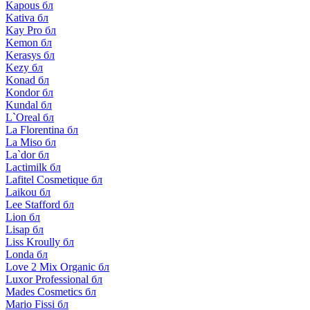
Kapous бл
Kativa бл
Kay Pro бл
Kemon бл
Kerasys бл
Kezy бл
Konad бл
Kondor бл
Kundal бл
L`Oreal бл
La Florentina бл
La Miso бл
La`dor бл
Lactimilk бл
Lafitel Cosmetique бл
Laikou бл
Lee Stafford бл
Lion бл
Lisap бл
Liss Kroully бл
Londa бл
Love 2 Mix Organic бл
Luxor Professional бл
Mades Cosmetics бл
Mario Fissi бл