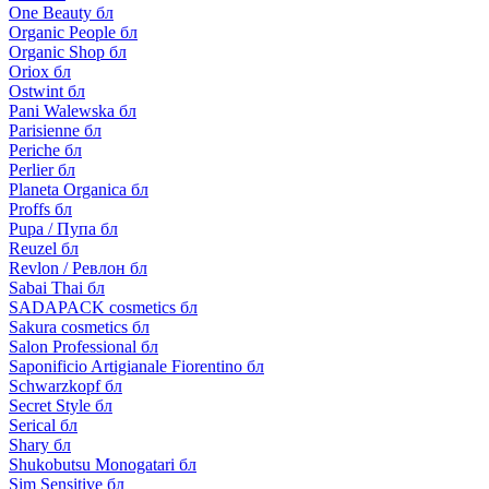
One Beauty бл
Organic People бл
Organic Shop бл
Oriox бл
Ostwint бл
Pani Walewska бл
Parisienne бл
Periche бл
Perlier бл
Planeta Organica бл
Proffs бл
Pupa / Пупа бл
Reuzel бл
Revlon / Ревлон бл
Sabai Thai бл
SADAPACK cosmetics бл
Sakura cosmetics бл
Salon Professional бл
Saponificio Artigianale Fiorentino бл
Schwarzkopf бл
Secret Style бл
Serical бл
Shary бл
Shukobutsu Monogatari бл
Sim Sensitive бл