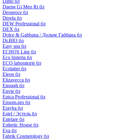
Dabo бл
Daeng Gi Meo Ri бл
Deoproce бл
Derela бл
DEW Professional бл
DEX бл
Dolce & Gabbana / Дольче Габбана бл
Dr.BIO бл
Easy spa бл
ECHOS Line бл
Eco histeria бл
ECO laboratorie бл
Ecolatier бл
Eleon бл
Elizavecca бл
Enough бл
Envie бл
Epica Professional бл
Epsom.pro бл
Erayba бл
Estel / Эстель бл
Estelare бл
Esthetic House бл
Eva бл
Fabrik Cosmetology бл