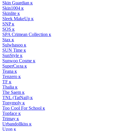
Skin Guardian к
Skin1004 к
Skinlite к
Sleek MakeUp к
SNP к
SOS к
SPA Crimean Collection к
Stax к
Sulwhasoo к
SUN Time к
SunStyle к
Sunwoo Cosme к
SuperСила к
Teana к
Tenzero к
TF к
Thalia к
The Saem к
TNL (TatNail) к
Tonymoly к
Too Cool For School к
Topface к
Trimay к
Urbandollkiss к
Uzon к