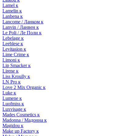
Lamel к
Lamelin к
Lanbena к
Lancome / Ланком к
Lanvin / Ланвен к
Le Poli / Ле Поли к
Lebelage к
Leeblese к
Levitasion к
Lime Crime к
Limoni к
Lip Smacker к
Lirene к
Liss Kroully к
LN Pro к
Love 2 Mix Organic к
Luke к
Lumene к
Luofmiss к
Luxvisage к
Mades Cosmetics к
Madonna / Мадонна к
Magidou к
Make up Factory к