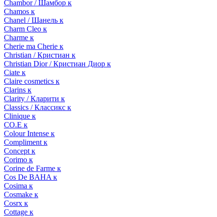
Chambor / Шамбор к
Chamos к
Chanel / Шанель к
Charm Cleo к
Charme к
Cherie ma Cherie к
Christian / Кристиан к
Christian Dior / Кристиан Диор к
Ciate к
Claire cosmetics к
Clarins к
Clarity / Кларити к
Classics / Классикс к
Clinique к
CO.E к
Colour Intense к
Compliment к
Concept к
Corimo к
Corine de Farme к
Cos De BAHA к
Cosima к
Cosmake к
Cosrx к
Cottage к