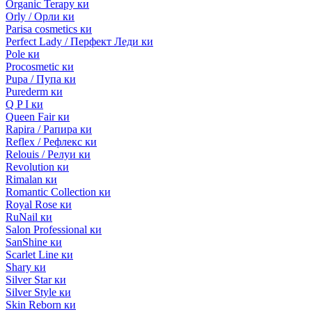
Organic Terapy ки
Orly / Орли ки
Parisa cosmetics ки
Perfect Lady / Перфект Леди ки
Pole ки
Procosmetic ки
Pupa / Пупа ки
Purederm ки
Q P I ки
Queen Fair ки
Rapira / Рапира ки
Reflex / Рефлекс ки
Relouis / Релуи ки
Revolution ки
Rimalan ки
Romantic Collection ки
Royal Rose ки
RuNail ки
Salon Professional ки
SanShine ки
Scarlet Line ки
Shary ки
Silver Star ки
Silver Style ки
Skin Reborn ки