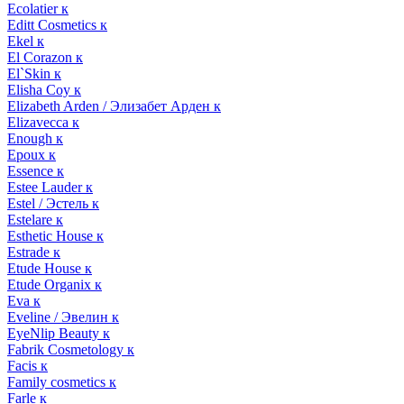
Ecolatier к
Editt Cosmetics к
Ekel к
El Corazon к
El`Skin к
Elisha Coy к
Elizabeth Arden / Элизабет Арден к
Elizavecca к
Enough к
Epoux к
Essence к
Estee Lauder к
Estel / Эстель к
Estelare к
Esthetic House к
Estrade к
Etude House к
Etude Organix к
Eva к
Eveline / Эвелин к
EyeNlip Beauty к
Fabrik Cosmetology к
Facis к
Family cosmetics к
Farle к