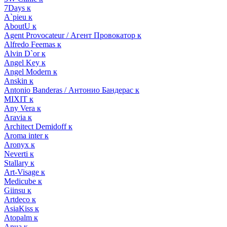
7Days к
A`pieu к
AboutU к
Agent Provocateur / Агент Провокатор к
Alfredo Feemas к
Alvin D`or к
Angel Key к
Angel Modern к
Anskin к
Antonio Banderas / Антонио Бандерас к
MIXIT к
Any Vera к
Aravia к
Architect Demidoff к
Aroma inter к
Aronyx к
Neverti к
Stallary к
Art-Visage к
Medicube к
Giinsu к
Artdeco к
AsiaKiss к
Atopalm к
Anua к