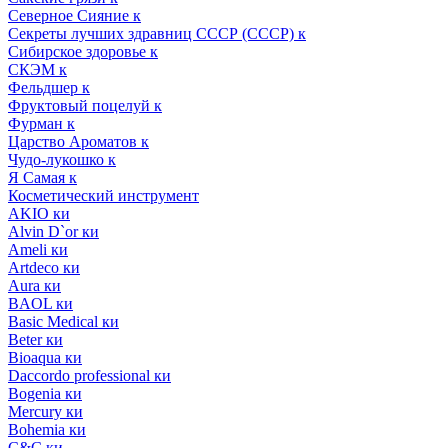
Северное Сияние к
Секреты лучших здравниц СССР (СССР) к
Сибирское здоровье к
СКЭМ к
Фельдшер к
Фруктовый поцелуй к
Фурман к
Царство Ароматов к
Чудо-лукошко к
Я Самая к
Косметический инструмент
AKIO ки
Alvin D`or ки
Ameli ки
Artdeco ки
Aura ки
BAOL ки
Basic Medical ки
Beter ки
Bioaqua ки
Daccordo professional ки
Bogenia ки
Mercury ки
Bohemia ки
C&C ки