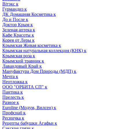
Вiтэкс к
Гурмандиз к
ДК Домашняя Косметика к
До и После к
Доктор Крым к
Зеленая аптека к
Кафе Красоты к
Корея от Леры к
Крымская Живая косметика к
Крымская натуральная коллекция (КНК) к
Крымская роза к
Крымский травник к
Лавандовый Край к
Мануфактура Дом Природы (МДП) к
Мечта к
Неотложка к
ООО "ОРБИТА СП" к
Пантика к
Прелесть к
Разное к
Euroline (Модум, Вилсен) к
Профснаб к
Ресничка к
Рецепты бабушки Агафьи к
Сакские грязи к