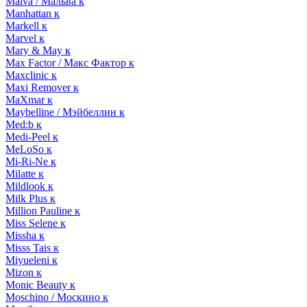
Malva / Мальва к
Manhattan к
Markell к
Marvel к
Mary & May к
Max Factor / Макс Фактор к
Maxclinic к
Maxi Remover к
MaXmar к
Maybelline / Мэйбеллин к
Med:b к
Medi-Peel к
MeLoSo к
Mi-Ri-Ne к
Milatte к
Mildlook к
Milk Plus к
Million Pauline к
Miss Selene к
Missha к
Misss Tais к
Miyueleni к
Mizon к
Monic Beauty к
Moschino / Москино к