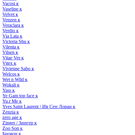
Vacosi к
Vaseline к
Velvet к
Venzen к
Veraclara к
Verdio к
Via Lata к
Victoria Shu к
Vilenta к
Vilsen к
Vitae Ver к
Vitex к
Vivienne Sabo к
Welcos к
Wet n Wild к
Wokali к
Yass к
Ye Gam top face к
Yu.r Me к
Yves Saint Laurent / Ив Сен Лоран к
Zenzia к
zero age к
Zinger / Зингер к
Zoo Son к
Биокон к