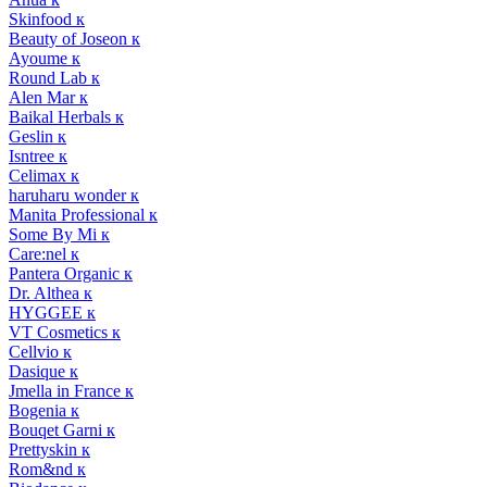
Skinfood к
Beauty of Joseon к
Ayoume к
Round Lab к
Alen Mar к
Baikal Herbals к
Geslin к
Isntree к
Celimax к
haruharu wonder к
Manita Professional к
Some By Mi к
Care:nel к
Pantera Organic к
Dr. Althea к
HYGGEE к
VT Cosmetics к
Cellvio к
Dasique к
Jmella in France к
Bogenia к
Bouqet Garni к
Prettyskin к
Rom&nd к