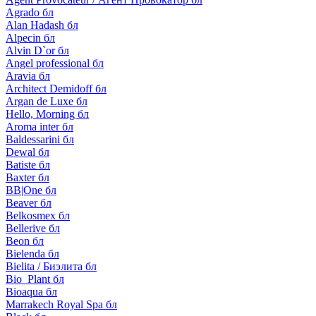
Agrado бл
Alan Hadash бл
Alpecin бл
Alvin D`or бл
Angel professional бл
Aravia бл
Architect Demidoff бл
Argan de Luxe бл
Hello, Morning бл
Aroma inter бл
Baldessarini бл
Dewal бл
Batiste бл
Baxter бл
BB|One бл
Beaver бл
Belkosmex бл
Bellerive бл
Beon бл
Bielenda бл
Bielita / Биэлита бл
Bio_Plant бл
Bioaqua бл
Marrakech Royal Spa бл