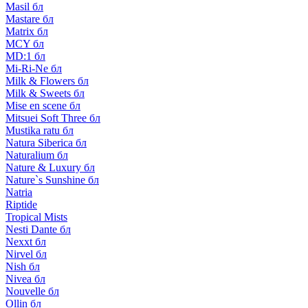
Masil бл
Mastare бл
Matrix бл
MCY бл
MD:1 бл
Mi-Ri-Ne бл
Milk & Flowers бл
Milk & Sweets бл
Mise en scene бл
Mitsuei Soft Three бл
Mustika ratu бл
Natura Siberica бл
Naturalium бл
Nature & Luxury бл
Nature`s Sunshine бл
Natria
Riptide
Tropical Mists
Nesti Dante бл
Nexxt бл
Nirvel бл
Nish бл
Nivea бл
Nouvelle бл
Ollin бл