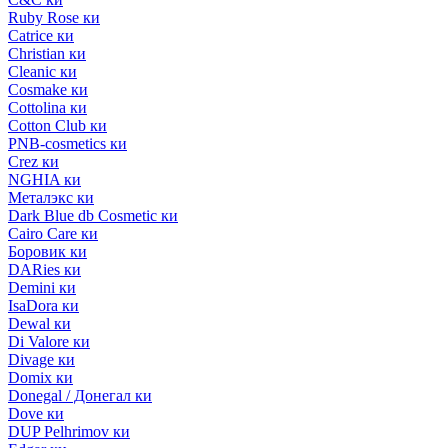
Ruby Rose ки
Catrice ки
Christian ки
Cleanic ки
Cosmake ки
Cottolina ки
Cotton Club ки
PNB-cosmetics ки
Crez ки
NGHIA ки
Металэкс ки
Dark Blue db Cosmetic ки
Cairo Care ки
Боровик ки
DARies ки
Demini ки
IsaDora ки
Dewal ки
Di Valore ки
Divage ки
Domix ки
Donegal / Донегал ки
Dove ки
DUP Pelhrimov ки