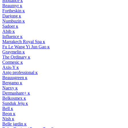
Biodance к
Beaumyr к
Fortheskin к
Daejong к
Numbuzin к
Sadoer к
Abib к
Influence к
Marrakech Royal Spa к
Fu Le Wang Yi Jun Gao к
Graymelin к
The Ordinary к
Cormesic к
Axis-Y к
Anjo professional к
Beauugreen к
Bergamo к
Naexy к
Dermashare+ к
Belkosmex к
Sunduk Jeju к
Bell к
Beon к
Nish к
Belle jardin к