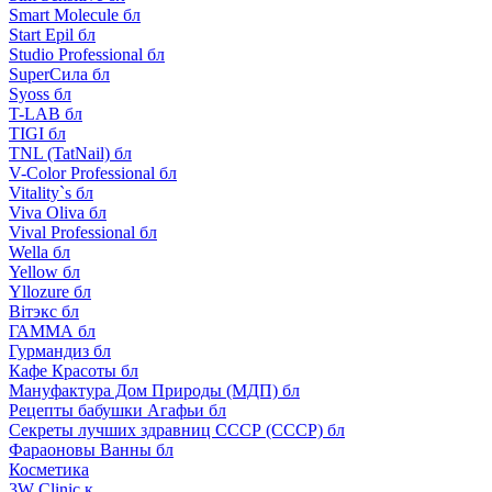
Smart Molecule бл
Start Epil бл
Studio Professional бл
SuperСила бл
Syoss бл
T-LAB бл
TIGI бл
TNL (TatNail) бл
V-Color Professional бл
Vitality`s бл
Viva Oliva бл
Vival Professional бл
Wella бл
Yellow бл
Yllozure бл
Вiтэкс бл
ГАММА бл
Гурмандиз бл
Кафе Красоты бл
Мануфактура Дом Природы (МДП) бл
Рецепты бабушки Агафьи бл
Секреты лучших здравниц СССР (СССР) бл
Фараоновы Ванны бл
Косметика
3W Clinic к