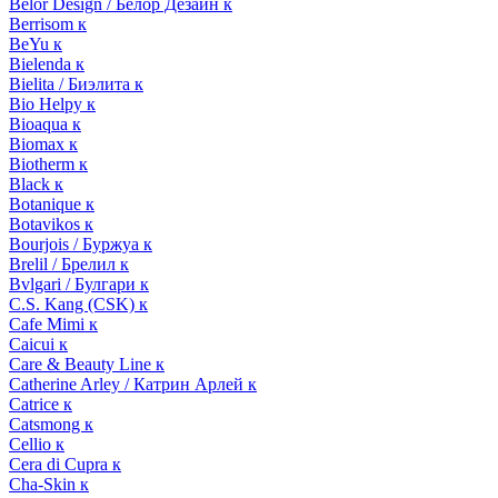
Belor Design / Белор Дезайн к
Berrisom к
BeYu к
Bielenda к
Bielita / Биэлита к
Bio Helpy к
Bioaqua к
Biomax к
Biotherm к
Black к
Botanique к
Botavikos к
Bourjois / Буржуа к
Brelil / Брелил к
Bvlgari / Булгари к
C.S. Kang (CSK) к
Cafe Mimi к
Caicui к
Care & Beauty Line к
Catherine Arley / Катрин Арлей к
Catrice к
Catsmong к
Cellio к
Cera di Cupra к
Cha-Skin к