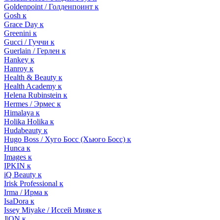
Goldenpoint / Голденпоинт к
Gosh к
Grace Day к
Greenini к
Gucci / Гуччи к
Guerlain / Герлен к
Hankey к
Hanroy к
Health & Beauty к
Health Academy к
Helena Rubinstein к
Hermes / Эрмес к
Himalaya к
Holika Holika к
Hudabeauty к
Hugo Boss / Хуго Босс (Хьюго Босс) к
Hunca к
Images к
IPKIN к
iQ Beauty к
Irisk Professional к
Irma / Ирма к
IsaDora к
Issey Miyake / Иссей Мияке к
J|ON к