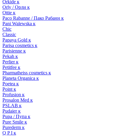
Orkide к
Orly / Орли к
Ottie к
Paco Rabanne / Пако Рабанн к
Pani Walewska к
Chic
Classic
Papaya Gold к
Parisa cosmetics к
Parisienne к
Pekah к
Perlier к
Petitfee к
Pharmatheiss cosmetics к
Planeta Organica к
Poetea к
Point к
Profusion к
Prosalon Med к
PSLAB к
Pudaier к
Pupa / Пупа к
Pure Smile к
Purederm к
Q P I к