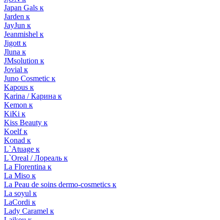
Japan Gals к
Jarden к
JayJun к
Jeanmishel к
Jigott к
Jluna к
JMsolution к
Jovial к
Juno Cosmetic к
Kapous к
Karina / Карина к
Kemon к
KiKi к
Kiss Beauty к
Koelf к
Konad к
L`Atuage к
L`Oreal / Лореаль к
La Florentina к
La Miso к
La Peau de soins dermo-cosmetics к
La soyul к
LaCordi к
Lady Caramel к
Laikou к