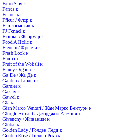
Farm Stay к
Farres к
Fennel к
Ffleur / Флер к
Fito косметик к
FJ Fennel к
Flormar / Флормар к
Food A Holic к
Frenchi / Френчи к
Fresh Look к
Frudia к
Fruit of the Wokali к
Funny Organix к
Ga-De / Жа-Де к
Garden / Гарден к
Garnier к
Gatsby к
Gawol к
Gia к
Gian Marco Venturi / Жан Марко Вентури к
Giorgio Armani / Джорджио Армани к
Givenchy / Живанши к
Global к
Golden Lady / Голден Леди к
Golden Rose / Голден Роуз к