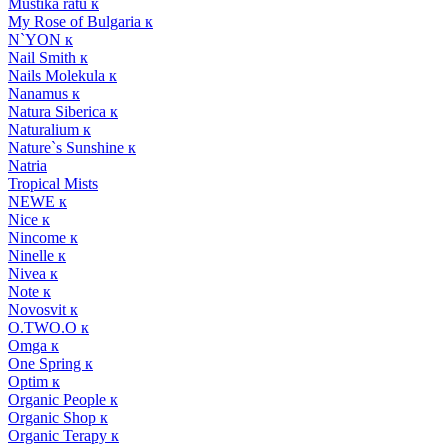
Mustika ratu к
My Rose of Bulgaria к
N`YON к
Nail Smith к
Nails Molekula к
Nanamus к
Natura Siberica к
Naturalium к
Nature`s Sunshine к
Natria
Tropical Mists
NEWE к
Nice к
Nincome к
Ninelle к
Nivea к
Note к
Novosvit к
O.TWO.O к
Omga к
One Spring к
Optim к
Organic People к
Organic Shop к
Organic Terapy к