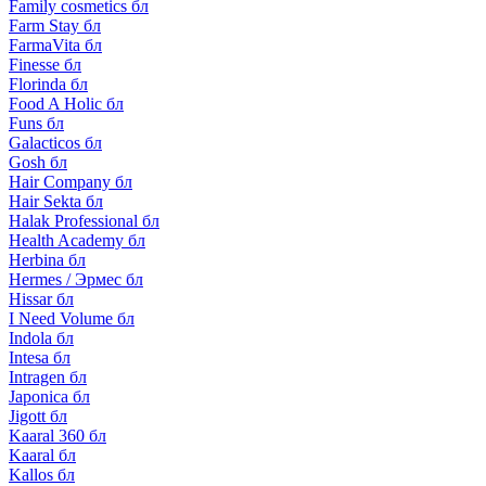
Family cosmetics бл
Farm Stay бл
FarmaVita бл
Finesse бл
Florinda бл
Food A Holic бл
Funs бл
Galacticos бл
Gosh бл
Hair Company бл
Hair Sekta бл
Halak Professional бл
Health Academy бл
Herbina бл
Hermes / Эрмес бл
Hissar бл
I Need Volume бл
Indola бл
Intesa бл
Intragen бл
Japonica бл
Jigott бл
Kaaral 360 бл
Kaaral бл
Kallos бл