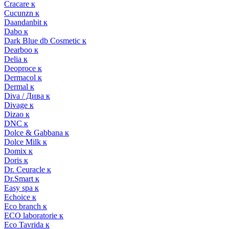
Cracare к
Cucunzn к
Daandanbit к
Dabo к
Dark Blue db Cosmetic к
Dearboo к
Delia к
Deoproce к
Dermacol к
Dermal к
Diva / Дива к
Divage к
Dizao к
DNC к
Dolce & Gabbana к
Dolce Milk к
Domix к
Doris к
Dr. Ceuracle к
Dr.Smart к
Easy spa к
Echoice к
Eco branch к
ECO laboratorie к
Eco Tavrida к