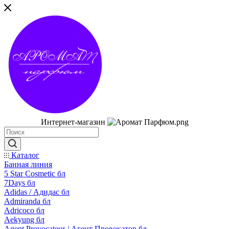
Интернет-магазин
Каталог
Банная линия
5 Star Cosmetic бл
7Days бл
Adidas / Адидас бл
Admiranda бл
Adricoco бл
Aekyung бл
Agent Provocateur / Агент Провокатор бл