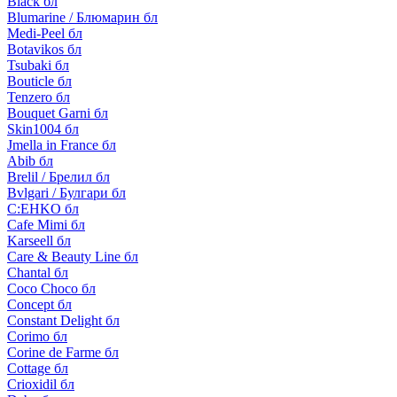
Black бл
Blumarine / Блюмарин бл
Medi-Peel бл
Botavikos бл
Tsubaki бл
Bouticle бл
Tenzero бл
Bouquet Garni бл
Skin1004 бл
Jmella in France бл
Abib бл
Brelil / Брелил бл
Bvlgari / Булгари бл
C:EHKO бл
Cafe Mimi бл
Karseell бл
Care & Beauty Line бл
Chantal бл
Coco Choco бл
Concept бл
Constant Delight бл
Corimo бл
Corine de Farme бл
Cottage бл
Crioxidil бл