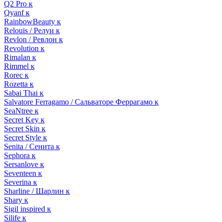
Q2 Pro к
Qyanf к
RainbowBeauty к
Relouis / Релуи к
Revlon / Ревлон к
Revolution к
Rimalan к
Rimmel к
Rorec к
Rozetta к
Sabai Thai к
Salvatore Ferragamo / Сальваторе Феррагамо к
SeaNtree к
Secret Key к
Secret Skin к
Secret Style к
Senita / Сенита к
Sephora к
Sersanlove к
Seventeen к
Severina к
Sharline / Шарлин к
Shary к
Sigil inspired к
Silife к