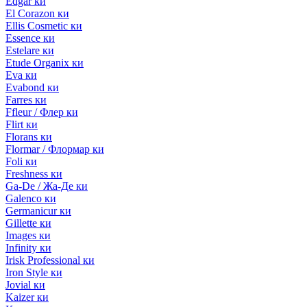
Edgar ки
El Corazon ки
Ellis Cosmetic ки
Essence ки
Estelare ки
Etude Organix ки
Eva ки
Evabond ки
Farres ки
Ffleur / Флер ки
Flirt ки
Florans ки
Flormar / Флормар ки
Foli ки
Freshness ки
Ga-De / Жа-Де ки
Galenco ки
Germanicur ки
Gillette ки
Images ки
Infinity ки
Irisk Professional ки
Iron Style ки
Jovial ки
Kaizer ки