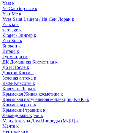
Yass к
Ye Gam top face к
Yu.r Me к
Yves Saint Laurent / Ив Сен Лоран к
Zenzia к
zero age к
Zinger / Зингер к
Zoo Son к
Биокон к
Вiтэкс к
Гурмандиз к
ДК Домашняя Косметика к
До и После к
Доктор Крым к
Зеленая аптека к
Кафе Красоты к
Корея от Леры к
Крымская Живая косметика к
Крымская натуральная коллекция (КНК) к
Крымская роза к
Крымский травник к
Лавандовый Край к
Мануфактура Дом Природы (МДП) к
Мечта к
Неотложка к