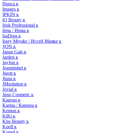
Hunca к
Images к
IPKIN к
iQ Beauty к
Irisk Professional к
Irma / Ирма к
IsaDora к
Issey Miyake / Иссей Мияке к
J|ON к
Japan Gals к
Jarden к
JayJun к
Jeanmishel к
Jigott к
Jluna к
JMsolution к
Jovial к
Juno Cosmetic к
Kapous к
Karina / Карина к
Kemon к
KiKi к
Kiss Beauty к
Koelf к
Konad к