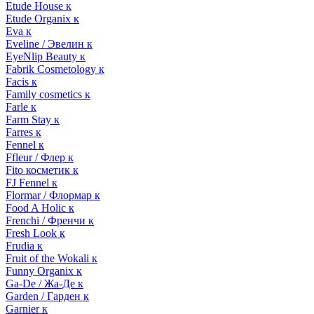
Etude House к
Etude Organix к
Eva к
Eveline / Эвелин к
EyeNlip Beauty к
Fabrik Cosmetology к
Facis к
Family cosmetics к
Farle к
Farm Stay к
Farres к
Fennel к
Ffleur / Флер к
Fito косметик к
FJ Fennel к
Flormar / Флормар к
Food A Holic к
Frenchi / Френчи к
Fresh Look к
Frudia к
Fruit of the Wokali к
Funny Organix к
Ga-De / Жа-Де к
Garden / Гарден к
Garnier к