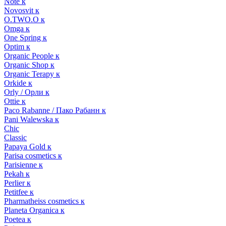
Note к
Novosvit к
O.TWO.O к
Omga к
One Spring к
Optim к
Organic People к
Organic Shop к
Organic Terapy к
Orkide к
Orly / Орли к
Ottie к
Paco Rabanne / Пако Рабанн к
Pani Walewska к
Chic
Classic
Papaya Gold к
Parisa cosmetics к
Parisienne к
Pekah к
Perlier к
Petitfee к
Pharmatheiss cosmetics к
Planeta Organica к
Poetea к