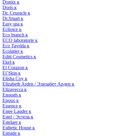
Domix к
Doris к
Dr. Ceuracle к
Dr.Smart к
Easy spa к
Echoice к
Eco branch к
ECO laboratorie к
Eco Tavrida к
Ecolatier к
Editt Cosmetics к
Ekel к
El Corazon к
El`Skin к
Elisha Coy к
Elizabeth Arden / Элизабет Арден к
Elizavecca к
Enough к
Epoux к
Essence к
Estee Lauder к
Estel / Эстель к
Estelare к
Esthetic House к
Estrade к