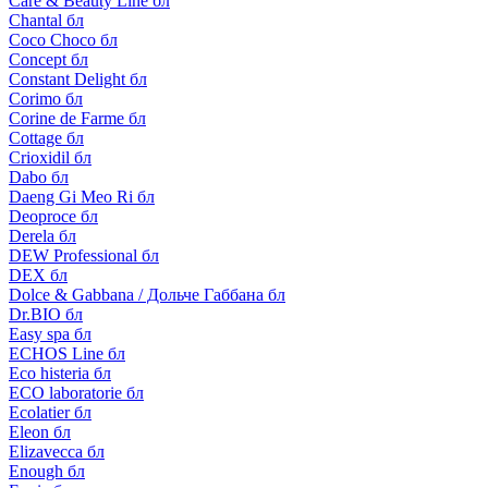
Care & Beauty Line бл
Chantal бл
Coco Choco бл
Concept бл
Constant Delight бл
Corimo бл
Corine de Farme бл
Cottage бл
Crioxidil бл
Dabo бл
Daeng Gi Meo Ri бл
Deoproce бл
Derela бл
DEW Professional бл
DEX бл
Dolce & Gabbana / Дольче Габбана бл
Dr.BIO бл
Easy spa бл
ECHOS Line бл
Eco histeria бл
ECO laboratorie бл
Ecolatier бл
Eleon бл
Elizavecca бл
Enough бл