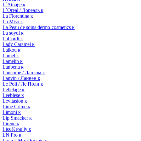
L`Atuage к
L`Oreal / Лореаль к
La Florentina к
La Miso к
La Peau de soins dermo-cosmetics к
La soyul к
LaCordi к
Lady Caramel к
Laikou к
Lamel к
Lamelin к
Lanbena к
Lancome / Ланком к
Lanvin / Ланвен к
Le Poli / Ле Поли к
Lebelage к
Leeblese к
Levitasion к
Lime Crime к
Limoni к
Lip Smacker к
Lirene к
Liss Kroully к
LN Pro к
Love 2 Mix Organic к