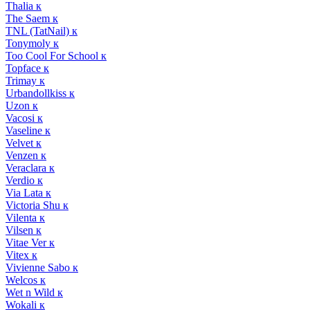
Thalia к
The Saem к
TNL (TatNail) к
Tonymoly к
Too Cool For School к
Topface к
Trimay к
Urbandollkiss к
Uzon к
Vacosi к
Vaseline к
Velvet к
Venzen к
Veraclara к
Verdio к
Via Lata к
Victoria Shu к
Vilenta к
Vilsen к
Vitae Ver к
Vitex к
Vivienne Sabo к
Welcos к
Wet n Wild к
Wokali к