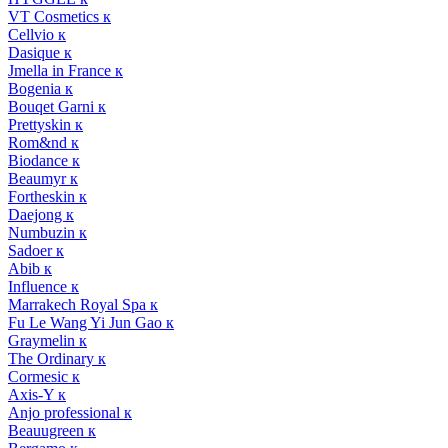
VT Cosmetics к
Cellvio к
Dasique к
Jmella in France к
Bogenia к
Bouqet Garni к
Prettyskin к
Rom&nd к
Biodance к
Beaumyr к
Fortheskin к
Daejong к
Numbuzin к
Sadoer к
Abib к
Influence к
Marrakech Royal Spa к
Fu Le Wang Yi Jun Gao к
Graymelin к
The Ordinary к
Cormesic к
Axis-Y к
Anjo professional к
Beauugreen к