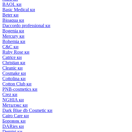
BAOL ки
Basic Medical ки
Beter ки
Bioaqua ки
Daccordo professional ки
Bogenia ки
Mercury ки
Bohemia ки
C&C ки
Ruby Rose ки
Catrice ки
Christian ки
Cleanic ки
Cosmake ки
Cottolina ки
Cotton Club ки
PNB-cosmetics ки
Crez ки
NGHIA ки
Металэкс ки
Dark Blue db Cosmetic ки
Cairo Care ки
Боровик ки
DARies ки
Demini ки