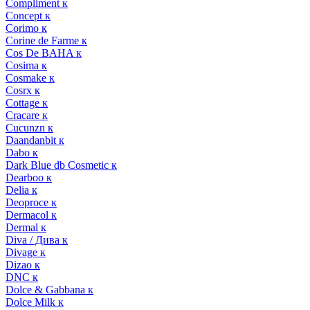
Compliment к
Concept к
Corimo к
Corine de Farme к
Cos De BAHA к
Cosima к
Cosmake к
Cosrx к
Cottage к
Cracare к
Cucunzn к
Daandanbit к
Dabo к
Dark Blue db Cosmetic к
Dearboo к
Delia к
Deoproce к
Dermacol к
Dermal к
Diva / Дива к
Divage к
Dizao к
DNC к
Dolce & Gabbana к
Dolce Milk к