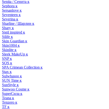
Senita / Сенита к
Sephora к
Sersanlove к
Seventeen к
Severina к
Sharline / Шарлин к
Shary к
Sigil inspired к
Silife к
Skin Guardian к
Skin1004 к
Skinlite к
Sleek MakeUp к
SNP к
SOS к
SPA Crimean Collection к
Stax к
Sulwhasoo к
SUN Time к
SunStyle к
Sunwoo Cosme к
SuperСила к
Teana к
Tenzero к
TF к