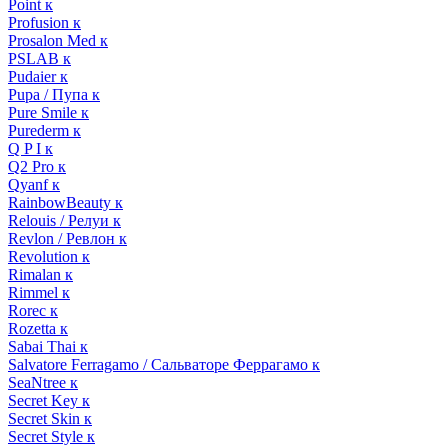
Point к
Profusion к
Prosalon Med к
PSLAB к
Pudaier к
Pupa / Пупа к
Pure Smile к
Purederm к
Q P I к
Q2 Pro к
Qyanf к
RainbowBeauty к
Relouis / Релуи к
Revlon / Ревлон к
Revolution к
Rimalan к
Rimmel к
Rorec к
Rozetta к
Sabai Thai к
Salvatore Ferragamo / Сальваторе Феррагамо к
SeaNtree к
Secret Key к
Secret Skin к
Secret Style к