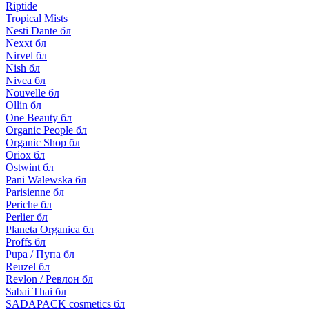
Riptide
Tropical Mists
Nesti Dante бл
Nexxt бл
Nirvel бл
Nish бл
Nivea бл
Nouvelle бл
Ollin бл
One Beauty бл
Organic People бл
Organic Shop бл
Oriox бл
Ostwint бл
Pani Walewska бл
Parisienne бл
Periche бл
Perlier бл
Planeta Organica бл
Proffs бл
Pupa / Пупа бл
Reuzel бл
Revlon / Ревлон бл
Sabai Thai бл
SADAPACK cosmetics бл