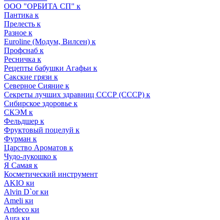
ООО "ОРБИТА СП" к
Пантика к
Прелесть к
Разное к
Euroline (Модум, Вилсен) к
Профснаб к
Ресничка к
Рецепты бабушки Агафьи к
Сакские грязи к
Северное Сияние к
Секреты лучших здравниц СССР (СССР) к
Сибирское здоровье к
СКЭМ к
Фельдшер к
Фруктовый поцелуй к
Фурман к
Царство Ароматов к
Чудо-лукошко к
Я Самая к
Косметический инструмент
AKIO ки
Alvin D`or ки
Ameli ки
Artdeco ки
Aura ки