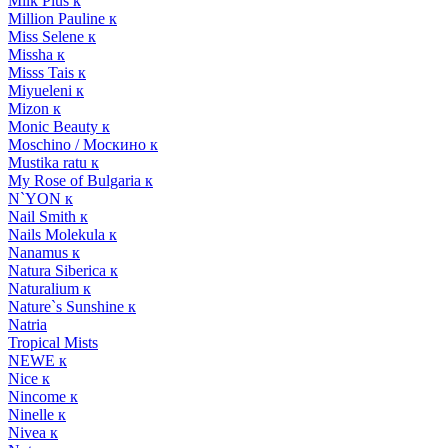
Milk Plus к
Million Pauline к
Miss Selene к
Missha к
Misss Tais к
Miyueleni к
Mizon к
Monic Beauty к
Moschino / Москино к
Mustika ratu к
My Rose of Bulgaria к
N`YON к
Nail Smith к
Nails Molekula к
Nanamus к
Natura Siberica к
Naturalium к
Nature`s Sunshine к
Natria
Tropical Mists
NEWE к
Nice к
Nincome к
Ninelle к
Nivea к