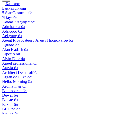
Каталог
Банная линия
5 Star Cosmetic бл
7Days бл
Adidas / Адидас бл
Admiranda бл
Adricoco бл
Aekyung бл
Agent Provocateur / Агент Провокатор бл
Agrado бл
Alan Hadash бл
Alpecin бл
Alvin D`or бл
Angel professional бл
Aravia бл
Architect Demidoff бл
Argan de Luxe бл
Hello, Morning бл
Aroma inter бл
Baldessarini бл
Dewal бл
Batiste бл
Baxter бл
BB|One бл
Beaver бл