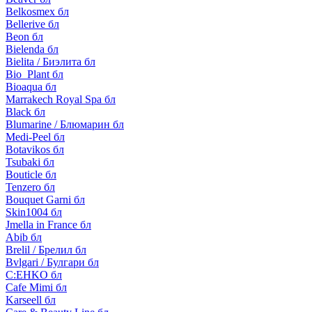
Belkosmex бл
Bellerive бл
Beon бл
Bielenda бл
Bielita / Биэлита бл
Bio_Plant бл
Bioaqua бл
Marrakech Royal Spa бл
Black бл
Blumarine / Блюмарин бл
Medi-Peel бл
Botavikos бл
Tsubaki бл
Bouticle бл
Tenzero бл
Bouquet Garni бл
Skin1004 бл
Jmella in France бл
Abib бл
Brelil / Брелил бл
Bvlgari / Булгари бл
C:EHKO бл
Cafe Mimi бл
Karseell бл