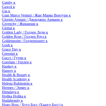
Gatsby к
Gawol к
Gia к
Gian Marco Venturi / Жан Марко Вентури к
Giorgio Armani / Джорджио Армани к
Givenchy / Живанши к
Global к
Golden Lady / Голден Леди к
Golden Rose / Голден Роуз к
Goldenpoint / Голденпоинт к
Gosh к
Grace Day к
Greenini к
Gucci / Гуччи к
Guerlain / Герлен к
Hankey к
Hanroy к
Health & Beauty к
Health Academy к
Helena Rubinstein к
Hermes / Эрмес к
Himalaya к
Holika Holika к
Hudabeauty к
Hugo Boss / Хуго Босс (Хьюго Босс) к