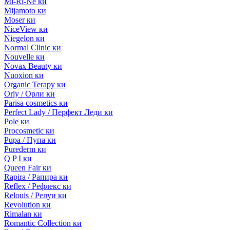
Mi-Ri-Ne ки
Mijamoto ки
Moser ки
NiceView ки
Niegelon ки
Normal Clinic ки
Nouvelle ки
Novax Beauty ки
Nuoxion ки
Organic Terapy ки
Orly / Орли ки
Parisa cosmetics ки
Perfect Lady / Перфект Леди ки
Pole ки
Procosmetic ки
Pupa / Пупа ки
Purederm ки
Q P I ки
Queen Fair ки
Rapira / Рапира ки
Reflex / Рефлекс ки
Relouis / Релуи ки
Revolution ки
Rimalan ки
Romantic Collection ки