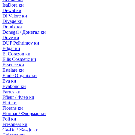
IsaDora ки
Dewal ки
Di Valore ки
Divage ки
Domix ки
Donegal / Донегал ки
Dove ки
DUP Pelhrimov ки
Edgar ки
El Corazon ки
Ellis Cosmetic ки
Essence ки
Estelare ки
Etude Organix ки
Eva ки
Evabond ки
Farres ки
Ffleur / Флер ки
Flirt ки
Florans ки
Flormar / Флормар ки
Foli ки
Freshness ки
Ga-De / Жа-Де ки