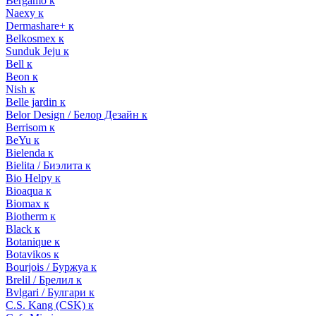
Bergamo к
Naexy к
Dermashare+ к
Belkosmex к
Sunduk Jeju к
Bell к
Beon к
Nish к
Belle jardin к
Belor Design / Белор Дезайн к
Berrisom к
BeYu к
Bielenda к
Bielita / Биэлита к
Bio Helpy к
Bioaqua к
Biomax к
Biotherm к
Black к
Botanique к
Botavikos к
Bourjois / Буржуа к
Brelil / Брелил к
Bvlgari / Булгари к
C.S. Kang (CSK) к