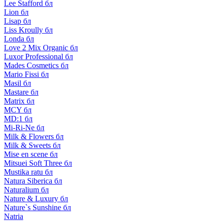
Lee Stafford бл
Lion бл
Lisap бл
Liss Kroully бл
Londa бл
Love 2 Mix Organic бл
Luxor Professional бл
Mades Cosmetics бл
Mario Fissi бл
Masil бл
Mastare бл
Matrix бл
MCY бл
MD:1 бл
Mi-Ri-Ne бл
Milk & Flowers бл
Milk & Sweets бл
Mise en scene бл
Mitsuei Soft Three бл
Mustika ratu бл
Natura Siberica бл
Naturalium бл
Nature & Luxury бл
Nature`s Sunshine бл
Natria