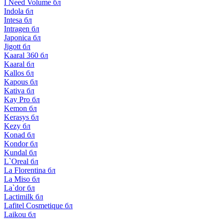
I Need Volume бл
Indola бл
Intesa бл
Intragen бл
Japonica бл
Jigott бл
Kaaral 360 бл
Kaaral бл
Kallos бл
Kapous бл
Kativa бл
Kay Pro бл
Kemon бл
Kerasys бл
Kezy бл
Konad бл
Kondor бл
Kundal бл
L`Oreal бл
La Florentina бл
La Miso бл
La`dor бл
Lactimilk бл
Lafitel Cosmetique бл
Laikou бл