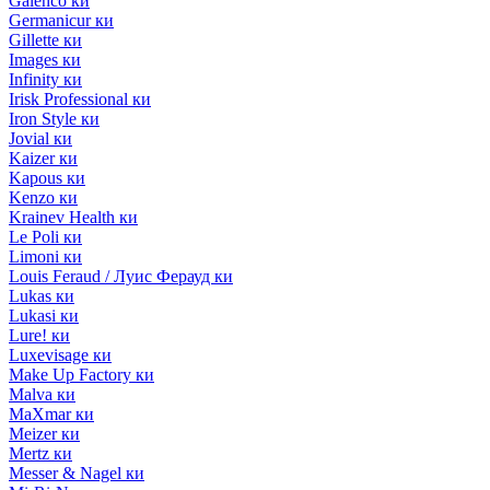
Galenco ки
Germanicur ки
Gillette ки
Images ки
Infinity ки
Irisk Professional ки
Iron Style ки
Jovial ки
Kaizer ки
Kapous ки
Kenzo ки
Krainev Health ки
Le Poli ки
Limoni ки
Louis Feraud / Луис Ферауд ки
Lukas ки
Lukasi ки
Lure! ки
Luxevisage ки
Make Up Factory ки
Malva ки
MaXmar ки
Meizer ки
Mertz ки
Messer & Nagel ки