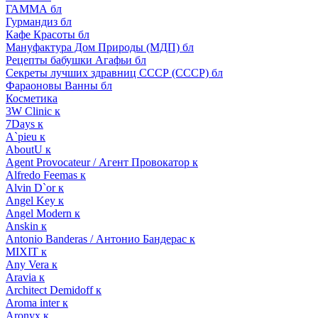
ГАММА бл
Гурмандиз бл
Кафе Красоты бл
Мануфактура Дом Природы (МДП) бл
Рецепты бабушки Агафьи бл
Секреты лучших здравниц СССР (СССР) бл
Фараоновы Ванны бл
Косметика
3W Clinic к
7Days к
A`pieu к
AboutU к
Agent Provocateur / Агент Провокатор к
Alfredo Feemas к
Alvin D`or к
Angel Key к
Angel Modern к
Anskin к
Antonio Banderas / Антонио Бандерас к
MIXIT к
Any Vera к
Aravia к
Architect Demidoff к
Aroma inter к
Aronyx к