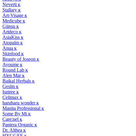
Neverti к
Stallary к
Art-Visage к
Medicube к
Giinsu к
Artdeco к
AsiaKiss к
Atopalm к
Anua к
Skinfood к
Beauty of Joseon к
Ayoume к
Round Lab к
Alen Mar к
Baikal Herbals к
Geslin к
Isntree к
Celimax к
haruharu wonder к
Manita Professional к
Some By Mi к
Care:nel к
Pantera Organic к
Dr. Althea к
HYGGEE к