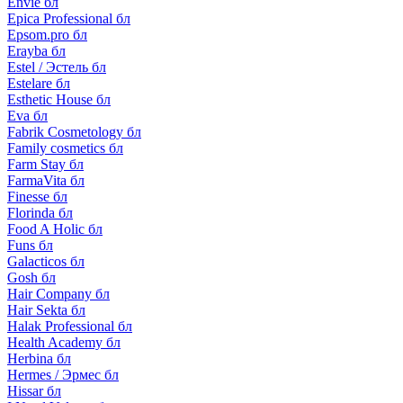
Envie бл
Epica Professional бл
Epsom.pro бл
Erayba бл
Estel / Эстель бл
Estelare бл
Esthetic House бл
Eva бл
Fabrik Cosmetology бл
Family cosmetics бл
Farm Stay бл
FarmaVita бл
Finesse бл
Florinda бл
Food A Holic бл
Funs бл
Galacticos бл
Gosh бл
Hair Company бл
Hair Sekta бл
Halak Professional бл
Health Academy бл
Herbina бл
Hermes / Эрмес бл
Hissar бл