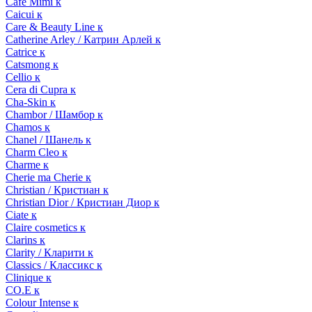
Cafe Mimi к
Caicui к
Care & Beauty Line к
Catherine Arley / Катрин Арлей к
Catrice к
Catsmong к
Cellio к
Cera di Cupra к
Cha-Skin к
Chambor / Шамбор к
Chamos к
Chanel / Шанель к
Charm Cleo к
Charme к
Cherie ma Cherie к
Christian / Кристиан к
Christian Dior / Кристиан Диор к
Ciate к
Claire cosmetics к
Clarins к
Clarity / Кларити к
Classics / Классикс к
Clinique к
CO.E к
Colour Intense к