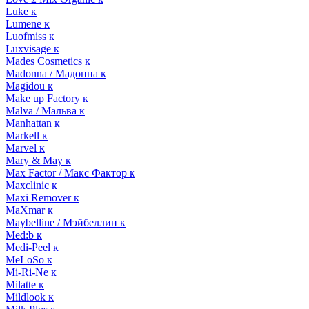
Luke к
Lumene к
Luofmiss к
Luxvisage к
Mades Cosmetics к
Madonna / Мадонна к
Magidou к
Make up Factory к
Malva / Мальва к
Manhattan к
Markell к
Marvel к
Mary & May к
Max Factor / Макс Фактор к
Maxclinic к
Maxi Remover к
MaXmar к
Maybelline / Мэйбеллин к
Med:b к
Medi-Peel к
MeLoSo к
Mi-Ri-Ne к
Milatte к
Mildlook к