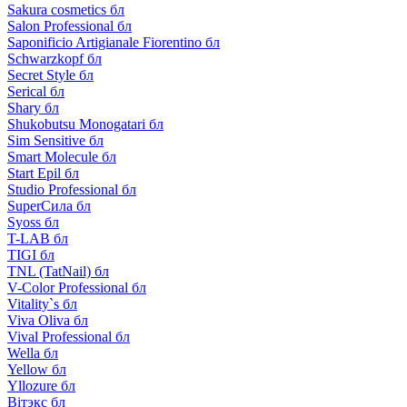
Sakura cosmetics бл
Salon Professional бл
Saponificio Artigianale Fiorentino бл
Schwarzkopf бл
Secret Style бл
Serical бл
Shary бл
Shukobutsu Monogatari бл
Sim Sensitive бл
Smart Molecule бл
Start Epil бл
Studio Professional бл
SuperСила бл
Syoss бл
T-LAB бл
TIGI бл
TNL (TatNail) бл
V-Color Professional бл
Vitality`s бл
Viva Oliva бл
Vival Professional бл
Wella бл
Yellow бл
Yllozure бл
Вiтэкс бл