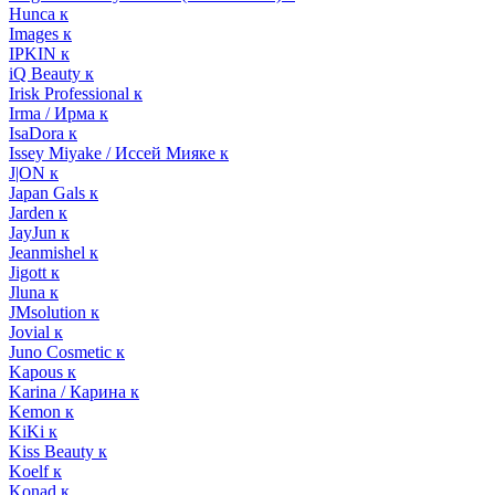
Hunca к
Images к
IPKIN к
iQ Beauty к
Irisk Professional к
Irma / Ирма к
IsaDora к
Issey Miyake / Иссей Мияке к
J|ON к
Japan Gals к
Jarden к
JayJun к
Jeanmishel к
Jigott к
Jluna к
JMsolution к
Jovial к
Juno Cosmetic к
Kapous к
Karina / Карина к
Kemon к
KiKi к
Kiss Beauty к
Koelf к
Konad к