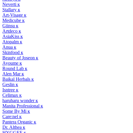
Neverti к
Stallary к
Art-Visage к
Medicube к
Giinsu к
Artdeco к
AsiaKiss к
Atopalm к
Anua к
Skinfood к
Beauty of Joseon к
Ayoume к
Round Lab к
Alen Mar к
Baikal Herbals к
Geslin к
Isntree к
Celimax к
haruharu wonder к
Manita Professional к
Some By Mi к
Care:nel к
Pantera Organic к
Dr. Althea к
HYGGEE к