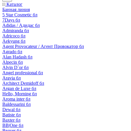
Каталог
Банная линия
5 Star Cosmetic бл
7Days бл
Adidas / Адидас бл
Admiranda бл
Adricoco бл
Aekyung бл
Agent Provocateur / Агент Провокатор бл
Agrado бл
Alan Hadash бл
Alpecin бл
Alvin D`or бл
Angel professional бл
Aravia бл
Architect Demidoff бл
Argan de Luxe бл
Hello, Morning бл
Aroma inter бл
Baldessarini бл
Dewal бл
Batiste бл
Baxter бл
BB|One бл
Beaver бл