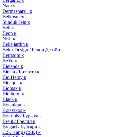
Bergamo к
Naexy к
Dermashare+ к
Belkosmex к
Sunduk Jeju к
Bell к
Beon к
Nish к
Belle jardin к
Belor Design / Белор Дезайн к
Berrisom к
BeYu к
Bielenda к
Bielita / Биэлита к
Bio Helpy к
Bioaqua к
Biomax к
Biotherm к
Black к
Botanique к
Botavikos к
Bourjois / Буржуа к
Brelil / Брелил к
Bvlgari / Булгари к
C.S. Kang (CSK) к