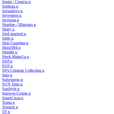
Senita / Сенита к
Sephora к
Sersanlove к
Seventeen к
Severina к
Sharline / Шарлин к
Shary к
Sigil inspired к
Silife к
Skin Guardian к
Skin1004 к
Skinlite к
Sleek MakeUp к
SNP к
SOS к
SPA Crimean Collection к
Stax к
Sulwhasoo к
SUN Time к
SunStyle к
Sunwoo Cosme к
SuperСила к
Teana к
Tenzero к
TF к