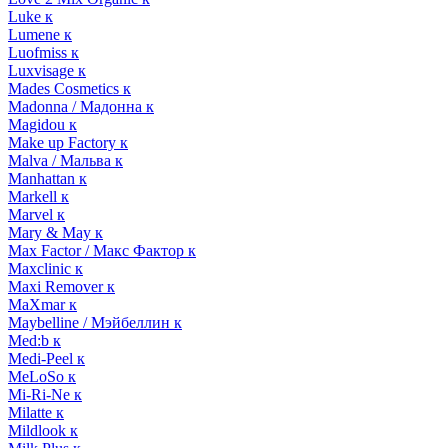
Luke к
Lumene к
Luofmiss к
Luxvisage к
Mades Cosmetics к
Madonna / Мадонна к
Magidou к
Make up Factory к
Malva / Мальва к
Manhattan к
Markell к
Marvel к
Mary & May к
Max Factor / Макс Фактор к
Maxclinic к
Maxi Remover к
MaXmar к
Maybelline / Мэйбеллин к
Med:b к
Medi-Peel к
MeLoSo к
Mi-Ri-Ne к
Milatte к
Mildlook к