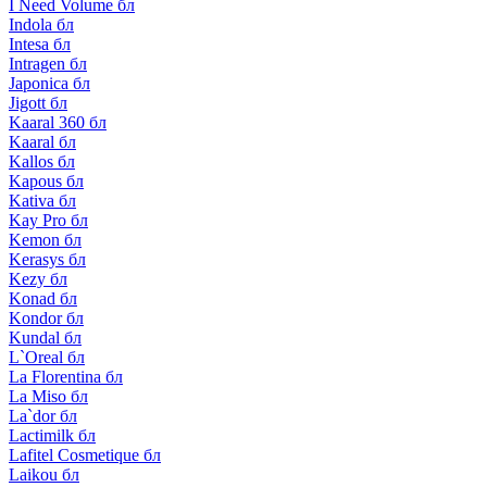
I Need Volume бл
Indola бл
Intesa бл
Intragen бл
Japonica бл
Jigott бл
Kaaral 360 бл
Kaaral бл
Kallos бл
Kapous бл
Kativa бл
Kay Pro бл
Kemon бл
Kerasys бл
Kezy бл
Konad бл
Kondor бл
Kundal бл
L`Oreal бл
La Florentina бл
La Miso бл
La`dor бл
Lactimilk бл
Lafitel Cosmetique бл
Laikou бл