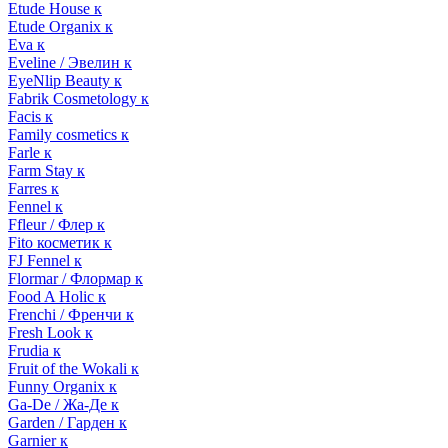
Etude House к
Etude Organix к
Eva к
Eveline / Эвелин к
EyeNlip Beauty к
Fabrik Cosmetology к
Facis к
Family cosmetics к
Farle к
Farm Stay к
Farres к
Fennel к
Ffleur / Флер к
Fito косметик к
FJ Fennel к
Flormar / Флормар к
Food A Holic к
Frenchi / Френчи к
Fresh Look к
Frudia к
Fruit of the Wokali к
Funny Organix к
Ga-De / Жа-Де к
Garden / Гарден к
Garnier к