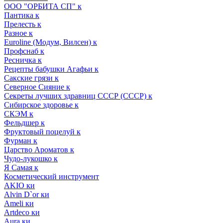
ООО "ОРБИТА СП" к
Пантика к
Прелесть к
Разное к
Euroline (Модум, Вилсен) к
Профснаб к
Ресничка к
Рецепты бабушки Агафьи к
Сакские грязи к
Северное Сияние к
Секреты лучших здравниц СССР (СССР) к
Сибирское здоровье к
СКЭМ к
Фельдшер к
Фруктовый поцелуй к
Фурман к
Царство Ароматов к
Чудо-лукошко к
Я Самая к
Косметический инструмент
AKIO ки
Alvin D`or ки
Ameli ки
Artdeco ки
Aura ки