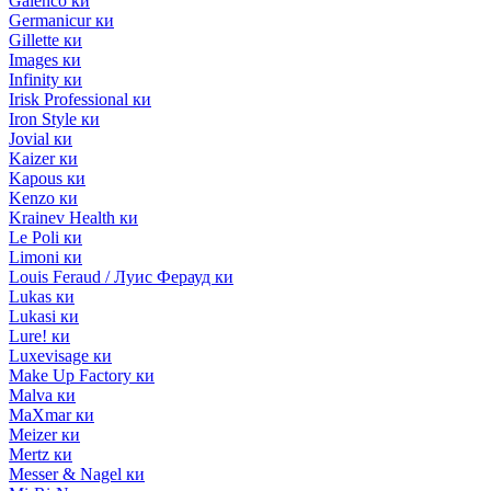
Galenco ки
Germanicur ки
Gillette ки
Images ки
Infinity ки
Irisk Professional ки
Iron Style ки
Jovial ки
Kaizer ки
Kapous ки
Kenzo ки
Krainev Health ки
Le Poli ки
Limoni ки
Louis Feraud / Луис Ферауд ки
Lukas ки
Lukasi ки
Lure! ки
Luxevisage ки
Make Up Factory ки
Malva ки
MaXmar ки
Meizer ки
Mertz ки
Messer & Nagel ки