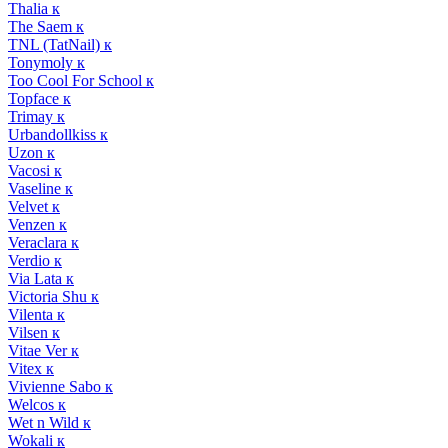
Thalia к
The Saem к
TNL (TatNail) к
Tonymoly к
Too Cool For School к
Topface к
Trimay к
Urbandollkiss к
Uzon к
Vacosi к
Vaseline к
Velvet к
Venzen к
Veraclara к
Verdio к
Via Lata к
Victoria Shu к
Vilenta к
Vilsen к
Vitae Ver к
Vitex к
Vivienne Sabo к
Welcos к
Wet n Wild к
Wokali к