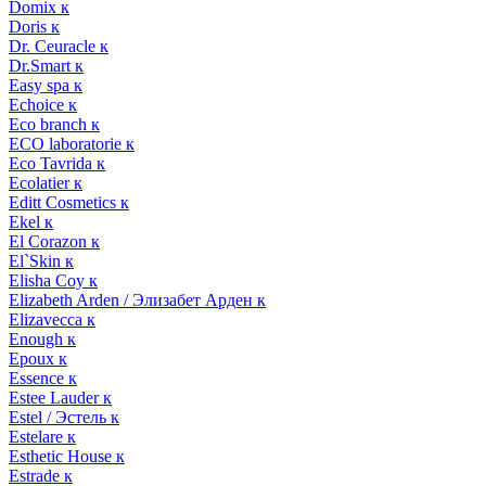
Domix к
Doris к
Dr. Ceuracle к
Dr.Smart к
Easy spa к
Echoice к
Eco branch к
ECO laboratorie к
Eco Tavrida к
Ecolatier к
Editt Cosmetics к
Ekel к
El Corazon к
El`Skin к
Elisha Coy к
Elizabeth Arden / Элизабет Арден к
Elizavecca к
Enough к
Epoux к
Essence к
Estee Lauder к
Estel / Эстель к
Estelare к
Esthetic House к
Estrade к