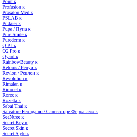
Point к
Profusion к
Prosalon Med к
PSLAB к
Pudaier к
Pupa / Пупа к
Pure Smile к
Purederm к
Q P I к
Q2 Pro к
Qyanf к
RainbowBeauty к
Relouis / Релуи к
Revlon / Ревлон к
Revolution к
Rimalan к
Rimmel к
Rorec к
Rozetta к
Sabai Thai к
Salvatore Ferragamo / Сальваторе Феррагамо к
SeaNtree к
Secret Key к
Secret Skin к
Secret Style к