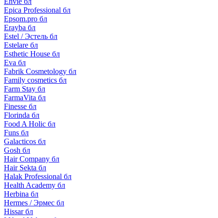
Envie бл
Epica Professional бл
Epsom.pro бл
Erayba бл
Estel / Эстель бл
Estelare бл
Esthetic House бл
Eva бл
Fabrik Cosmetology бл
Family cosmetics бл
Farm Stay бл
FarmaVita бл
Finesse бл
Florinda бл
Food A Holic бл
Funs бл
Galacticos бл
Gosh бл
Hair Company бл
Hair Sekta бл
Halak Professional бл
Health Academy бл
Herbina бл
Hermes / Эрмес бл
Hissar бл