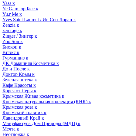
Yass к
Ye Gam top face к
Yu.r Me к
Yves Saint Laurent / Ив Сен Лоран к
Zenzia к
zero age к
Zinger / Зингер к
Zoo Son к
Биокон к
Вiтэкс к
Гурмандиз к
ДК Домашняя Косметика к
До и После к
Доктор Крым к
Зеленая аптека к
Кафе Красоты к
Корея от Леры к
Крымская Живая косметика к
Крымская натуральная коллекция (КНК) к
Крымская роза к
Крымский травник к
Лавандовый Край к
Мануфактура Дом Природы (МДП) к
Мечта к
Неотложка к