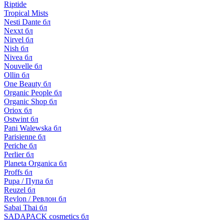
Riptide
Tropical Mists
Nesti Dante бл
Nexxt бл
Nirvel бл
Nish бл
Nivea бл
Nouvelle бл
Ollin бл
One Beauty бл
Organic People бл
Organic Shop бл
Oriox бл
Ostwint бл
Pani Walewska бл
Parisienne бл
Periche бл
Perlier бл
Planeta Organica бл
Proffs бл
Pupa / Пупа бл
Reuzel бл
Revlon / Ревлон бл
Sabai Thai бл
SADAPACK cosmetics бл