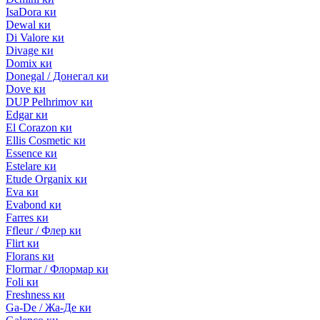
IsaDora ки
Dewal ки
Di Valore ки
Divage ки
Domix ки
Donegal / Донегал ки
Dove ки
DUP Pelhrimov ки
Edgar ки
El Corazon ки
Ellis Cosmetic ки
Essence ки
Estelare ки
Etude Organix ки
Eva ки
Evabond ки
Farres ки
Ffleur / Флер ки
Flirt ки
Florans ки
Flormar / Флормар ки
Foli ки
Freshness ки
Ga-De / Жа-Де ки