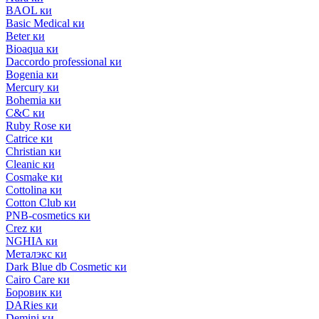
BAOL ки
Basic Medical ки
Beter ки
Bioaqua ки
Daccordo professional ки
Bogenia ки
Mercury ки
Bohemia ки
C&C ки
Ruby Rose ки
Catrice ки
Christian ки
Cleanic ки
Cosmake ки
Cottolina ки
Cotton Club ки
PNB-cosmetics ки
Crez ки
NGHIA ки
Металэкс ки
Dark Blue db Cosmetic ки
Cairo Care ки
Боровик ки
DARies ки
Demini ки