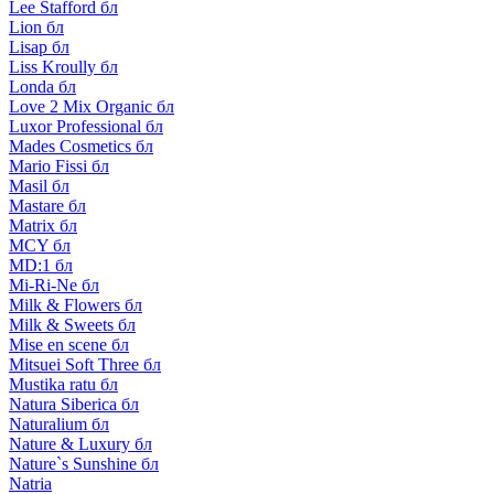
Lee Stafford бл
Lion бл
Lisap бл
Liss Kroully бл
Londa бл
Love 2 Mix Organic бл
Luxor Professional бл
Mades Cosmetics бл
Mario Fissi бл
Masil бл
Mastare бл
Matrix бл
MCY бл
MD:1 бл
Mi-Ri-Ne бл
Milk & Flowers бл
Milk & Sweets бл
Mise en scene бл
Mitsuei Soft Three бл
Mustika ratu бл
Natura Siberica бл
Naturalium бл
Nature & Luxury бл
Nature`s Sunshine бл
Natria