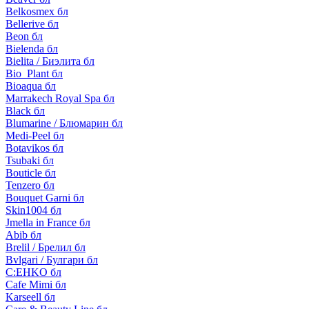
Belkosmex бл
Bellerive бл
Beon бл
Bielenda бл
Bielita / Биэлита бл
Bio_Plant бл
Bioaqua бл
Marrakech Royal Spa бл
Black бл
Blumarine / Блюмарин бл
Medi-Peel бл
Botavikos бл
Tsubaki бл
Bouticle бл
Tenzero бл
Bouquet Garni бл
Skin1004 бл
Jmella in France бл
Abib бл
Brelil / Брелил бл
Bvlgari / Булгари бл
C:EHKO бл
Cafe Mimi бл
Karseell бл