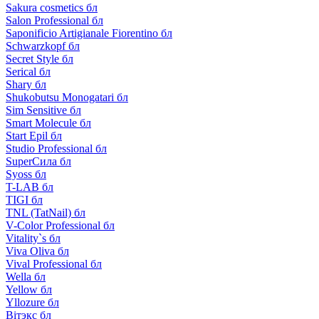
Sakura cosmetics бл
Salon Professional бл
Saponificio Artigianale Fiorentino бл
Schwarzkopf бл
Secret Style бл
Serical бл
Shary бл
Shukobutsu Monogatari бл
Sim Sensitive бл
Smart Molecule бл
Start Epil бл
Studio Professional бл
SuperСила бл
Syoss бл
T-LAB бл
TIGI бл
TNL (TatNail) бл
V-Color Professional бл
Vitality`s бл
Viva Oliva бл
Vival Professional бл
Wella бл
Yellow бл
Yllozure бл
Вiтэкс бл