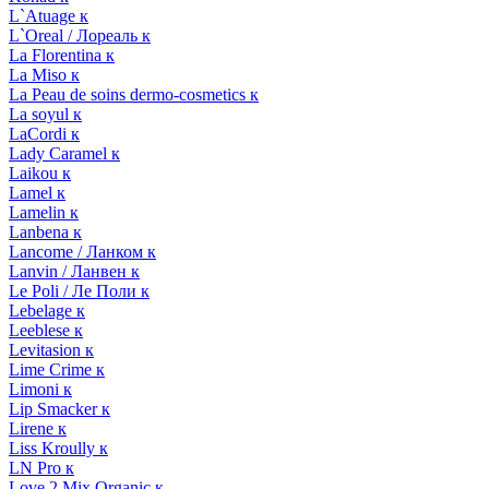
L`Atuage к
L`Oreal / Лореаль к
La Florentina к
La Miso к
La Peau de soins dermo-cosmetics к
La soyul к
LaCordi к
Lady Caramel к
Laikou к
Lamel к
Lamelin к
Lanbena к
Lancome / Ланком к
Lanvin / Ланвен к
Le Poli / Ле Поли к
Lebelage к
Leeblese к
Levitasion к
Lime Crime к
Limoni к
Lip Smacker к
Lirene к
Liss Kroully к
LN Pro к
Love 2 Mix Organic к