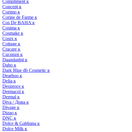
Compliment к
Concept к
Corimo к
Corine de Farme к
Cos De BAHA к
Cosima к
Cosmake к
Cosrx к
Cottage к
Cracare к
Cucunzn к
Daandanbit к
Dabo к
Dark Blue db Cosmetic к
Dearboo к
Delia к
Deoproce к
Dermacol к
Dermal к
Diva / Дива к
Divage к
Dizao к
DNC к
Dolce & Gabbana к
Dolce Milk к