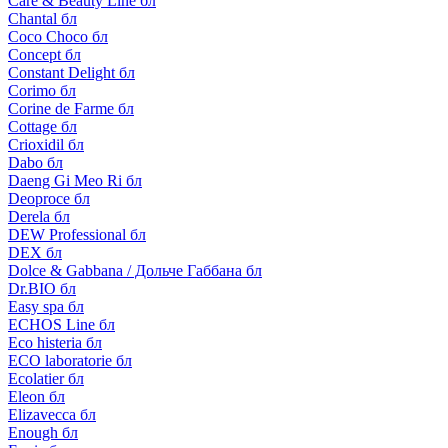
Care & Beauty Line бл
Chantal бл
Coco Choco бл
Concept бл
Constant Delight бл
Corimo бл
Corine de Farme бл
Cottage бл
Crioxidil бл
Dabo бл
Daeng Gi Meo Ri бл
Deoproce бл
Derela бл
DEW Professional бл
DEX бл
Dolce & Gabbana / Дольче Габбана бл
Dr.BIO бл
Easy spa бл
ECHOS Line бл
Eco histeria бл
ECO laboratorie бл
Ecolatier бл
Eleon бл
Elizavecca бл
Enough бл