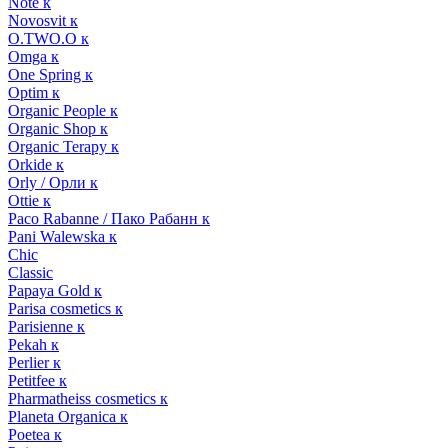
Note к
Novosvit к
O.TWO.O к
Omga к
One Spring к
Optim к
Organic People к
Organic Shop к
Organic Terapy к
Orkide к
Orly / Орли к
Ottie к
Paco Rabanne / Пако Рабанн к
Pani Walewska к
Chic
Classic
Papaya Gold к
Parisa cosmetics к
Parisienne к
Pekah к
Perlier к
Petitfee к
Pharmatheiss cosmetics к
Planeta Organica к
Poetea к