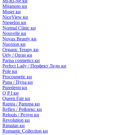
Mi-Ri-Ne ки
Mijamoto ки
Moser ки
NiceView ки
Niegelon ки
Normal Clinic ки
Nouvelle ки
Novax Beauty ки
Nuoxion ки
Organic Terapy ки
Orly / Орли ки
Parisa cosmetics ки
Perfect Lady / Перфект Леди ки
Pole ки
Procosmetic ки
Pupa / Пупа ки
Purederm ки
Q P I ки
Queen Fair ки
Rapira / Рапира ки
Reflex / Рефлекс ки
Relouis / Релуи ки
Revolution ки
Rimalan ки
Romantic Collection ки