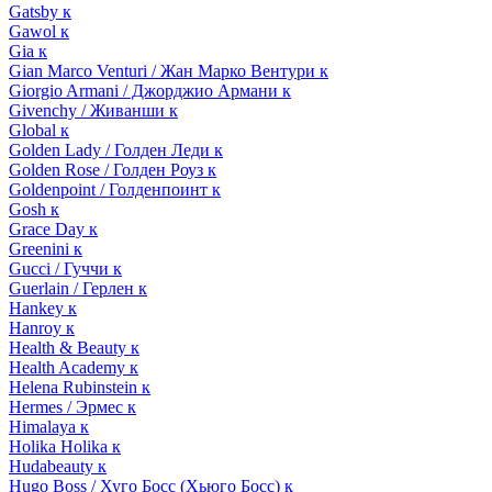
Gatsby к
Gawol к
Gia к
Gian Marco Venturi / Жан Марко Вентури к
Giorgio Armani / Джорджио Армани к
Givenchy / Живанши к
Global к
Golden Lady / Голден Леди к
Golden Rose / Голден Роуз к
Goldenpoint / Голденпоинт к
Gosh к
Grace Day к
Greenini к
Gucci / Гуччи к
Guerlain / Герлен к
Hankey к
Hanroy к
Health & Beauty к
Health Academy к
Helena Rubinstein к
Hermes / Эрмес к
Himalaya к
Holika Holika к
Hudabeauty к
Hugo Boss / Хуго Босс (Хьюго Босс) к