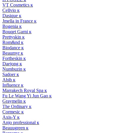
VT Cosmetics к
Cellvio к
Dasique к
Jmella in France к
Bogenia к
Bouqet Garni к
Prettyskin к
Rom&nd к
Biodance к
Beaumyr к
Fortheskin к
Daejong к
Numbuzin к
Sadoer к
Abib к
Influence к
Marrakech Royal Spa к
Fu Le Wang Yi Jun Gao к
Graymelin к
The Ordinary к
Cormesic к
Axis-Y к
Anjo professional к
Beauugreen к