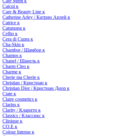
Cafe Mimi к
Caicui к
Care & Beauty Line к
Catherine Arley / Катрин Арлей к
Catrice к
Catsmong к
Cellio к
Cera di Cupra к
Cha-Skin к
Chambor / Шамбор к
Chamos к
Chanel / Шанель к
Charm Cleo к
Charme к
Cherie ma Cherie к
Christian / Кристиан к
Christian Dior / Кристиан Диор к
Ciate к
Claire cosmetics к
Clarins к
Clarity / Кларити к
Classics / Классикс к
Clinique к
CO.E к
Colour Intense к