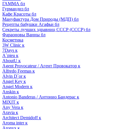
ГАММА бл
Гурмандиз бл
Кафе Красоты бл
Мануфактура Дом Природы (МДП) бл
Рецепты бабушки Агафьи бл
Секреты лучших здравниц СССР (СССР) бл
Фараоновы Ванны бл
Косметика
3W Clinic к
7Days к
A`pieu к
AboutU к
Agent Provocateur / Агент Провокатор к
Alfredo Feemas к
Alvin D`or к
Angel Key к
Angel Modern к
Anskin к
Antonio Banderas / Антонио Бандерас к
MIXIT к
Any Vera к
Aravia к
Architect Demidoff к
Aroma inter к
Aronyx к