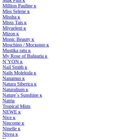
Milk Plus к
Million Pauline к
Miss Selene к
Missha к
Misss Tais к
Miyueleni к
Mizon к
Monic Beauty к
Moschino / Москино к
Mustika ratu к
My Rose of Bulgaria к
N`YON к
Nail Smith к
Nails Molekula к
Nanamus к
Natura Siberica к
Naturalium к
Nature`s Sunshine к
Natria
Tropical Mists
NEWE к
Nice к
Nincome к
Ninelle к
Nivea к