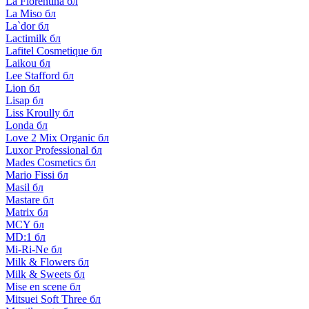
La Florentina бл
La Miso бл
La`dor бл
Lactimilk бл
Lafitel Cosmetique бл
Laikou бл
Lee Stafford бл
Lion бл
Lisap бл
Liss Kroully бл
Londa бл
Love 2 Mix Organic бл
Luxor Professional бл
Mades Cosmetics бл
Mario Fissi бл
Masil бл
Mastare бл
Matrix бл
MCY бл
MD:1 бл
Mi-Ri-Ne бл
Milk & Flowers бл
Milk & Sweets бл
Mise en scene бл
Mitsuei Soft Three бл