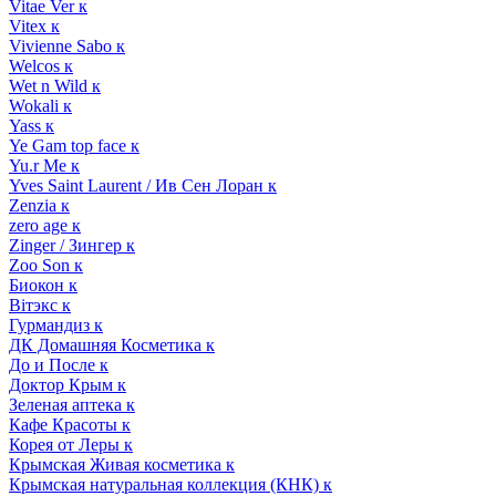
Vitae Ver к
Vitex к
Vivienne Sabo к
Welcos к
Wet n Wild к
Wokali к
Yass к
Ye Gam top face к
Yu.r Me к
Yves Saint Laurent / Ив Сен Лоран к
Zenzia к
zero age к
Zinger / Зингер к
Zoo Son к
Биокон к
Вiтэкс к
Гурмандиз к
ДК Домашняя Косметика к
До и После к
Доктор Крым к
Зеленая аптека к
Кафе Красоты к
Корея от Леры к
Крымская Живая косметика к
Крымская натуральная коллекция (КНК) к