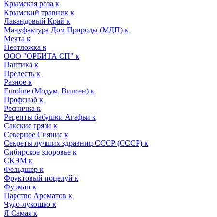
Крымская роза к
Крымский травник к
Лавандовый Край к
Мануфактура Дом Природы (МДП) к
Мечта к
Неотложка к
ООО "ОРБИТА СП" к
Пантика к
Прелесть к
Разное к
Euroline (Модум, Вилсен) к
Профснаб к
Ресничка к
Рецепты бабушки Агафьи к
Сакские грязи к
Северное Сияние к
Секреты лучших здравниц СССР (СССР) к
Сибирское здоровье к
СКЭМ к
Фельдшер к
Фруктовый поцелуй к
Фурман к
Царство Ароматов к
Чудо-лукошко к
Я Самая к