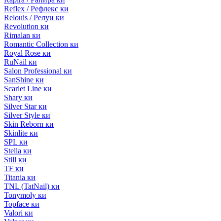
Reflex / Рефлекс ки
Relouis / Релуи ки
Revolution ки
Rimalan ки
Romantic Collection ки
Royal Rose ки
RuNail ки
Salon Professional ки
SanShine ки
Scarlet Line ки
Shary ки
Silver Star ки
Silver Style ки
Skin Reborn ки
Skinlite ки
SPL ки
Stella ки
Still ки
TF ки
Titania ки
TNL (TatNail) ки
Tonymoly ки
Topface ки
Valori ки