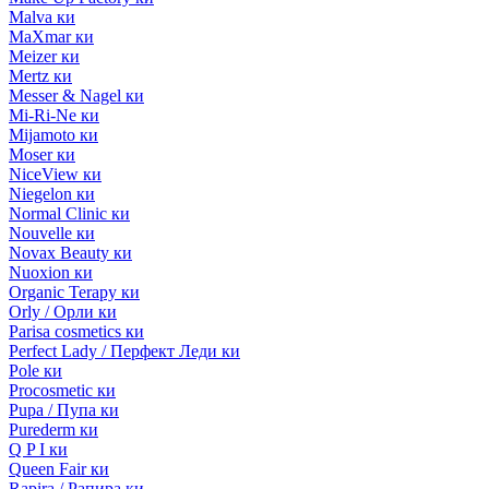
Malva ки
MaXmar ки
Meizer ки
Mertz ки
Messer & Nagel ки
Mi-Ri-Ne ки
Mijamoto ки
Moser ки
NiceView ки
Niegelon ки
Normal Clinic ки
Nouvelle ки
Novax Beauty ки
Nuoxion ки
Organic Terapy ки
Orly / Орли ки
Parisa cosmetics ки
Perfect Lady / Перфект Леди ки
Pole ки
Procosmetic ки
Pupa / Пупа ки
Purederm ки
Q P I ки
Queen Fair ки
Rapira / Рапира ки