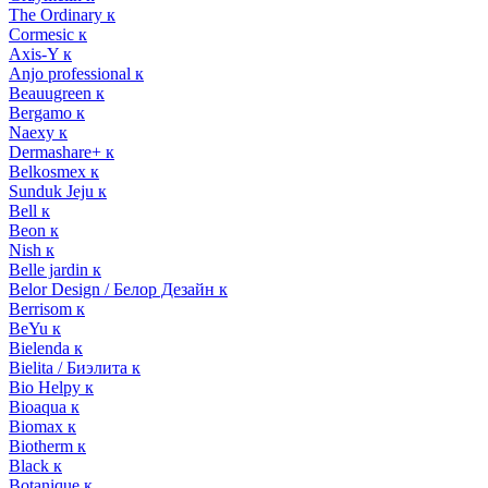
The Ordinary к
Cormesic к
Axis-Y к
Anjo professional к
Beauugreen к
Bergamo к
Naexy к
Dermashare+ к
Belkosmex к
Sunduk Jeju к
Bell к
Beon к
Nish к
Belle jardin к
Belor Design / Белор Дезайн к
Berrisom к
BeYu к
Bielenda к
Bielita / Биэлита к
Bio Helpy к
Bioaqua к
Biomax к
Biotherm к
Black к
Botanique к