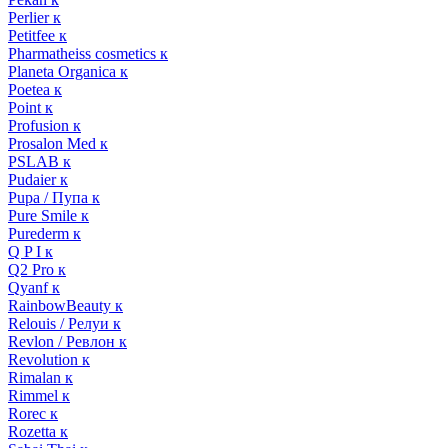
Perlier к
Petitfee к
Pharmatheiss cosmetics к
Planeta Organica к
Poetea к
Point к
Profusion к
Prosalon Med к
PSLAB к
Pudaier к
Pupa / Пупа к
Pure Smile к
Purederm к
Q P I к
Q2 Pro к
Qyanf к
RainbowBeauty к
Relouis / Релуи к
Revlon / Ревлон к
Revolution к
Rimalan к
Rimmel к
Rorec к
Rozetta к