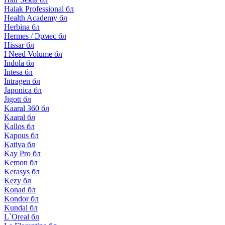
Halak Professional бл
Health Academy бл
Herbina бл
Hermes / Эрмес бл
Hissar бл
I Need Volume бл
Indola бл
Intesa бл
Intragen бл
Japonica бл
Jigott бл
Kaaral 360 бл
Kaaral бл
Kallos бл
Kapous бл
Kativa бл
Kay Pro бл
Kemon бл
Kerasys бл
Kezy бл
Konad бл
Kondor бл
Kundal бл
L`Oreal бл