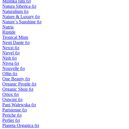
Mustika ratu бл
Natura Siberica бл
Naturalium бл
Nature & Luxury бл
Nature`s Sunshine бл
Natria
Riptide
Tropical Mists
Nesti Dante бл
Nexxt бл
Nirvel бл
Nish бл
Nivea бл
Nouvelle бл
Ollin бл
One Beauty бл
Organic People бл
Organic Shop бл
Oriox бл
Ostwint бл
Pani Walewska бл
Parisienne бл
Periche бл
Perlier бл
Planeta Organica бл