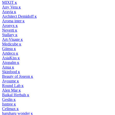
MIXIT к
Any Vera к
Aravia к
Architect Demidoff к
Aroma inter к
Aronyx к
Neverti к
Stallary к
Art-Visage к
Medicube к
Giinsu к
Artdeco к
AsiaKiss к
Atopalm к
Anua к
Skinfood к
Beauty of Joseon к
Ayoume к
Round Lab к
Alen Mar к
Baikal Herbals к
Geslin к
Isntree к
Celimax к
haruharu wonder к