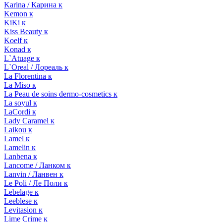
Karina / Карина к
Kemon к
KiKi к
Kiss Beauty к
Koelf к
Konad к
L`Atuage к
L`Oreal / Лореаль к
La Florentina к
La Miso к
La Peau de soins dermo-cosmetics к
La soyul к
LaCordi к
Lady Caramel к
Laikou к
Lamel к
Lamelin к
Lanbena к
Lancome / Ланком к
Lanvin / Ланвен к
Le Poli / Ле Поли к
Lebelage к
Leeblese к
Levitasion к
Lime Crime к