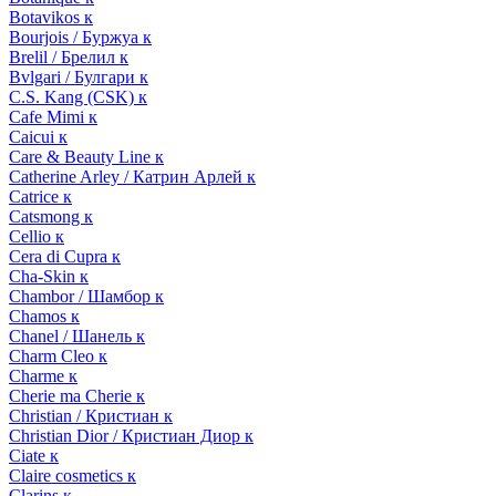
Botavikos к
Bourjois / Буржуа к
Brelil / Брелил к
Bvlgari / Булгари к
C.S. Kang (CSK) к
Cafe Mimi к
Caicui к
Care & Beauty Line к
Catherine Arley / Катрин Арлей к
Catrice к
Catsmong к
Cellio к
Cera di Cupra к
Cha-Skin к
Chambor / Шамбор к
Chamos к
Chanel / Шанель к
Charm Cleo к
Charme к
Cherie ma Cherie к
Christian / Кристиан к
Christian Dior / Кристиан Диор к
Ciate к
Claire cosmetics к
Clarins к