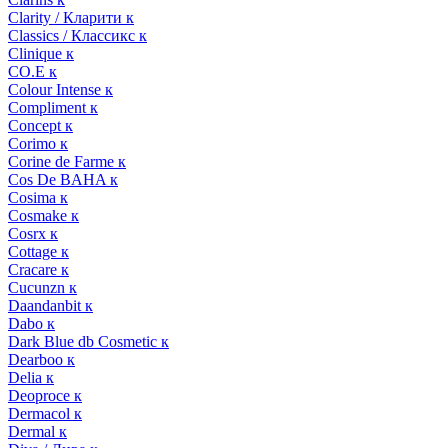
Clarity / Кларити к
Classics / Классикс к
Clinique к
CO.E к
Colour Intense к
Compliment к
Concept к
Corimo к
Corine de Farme к
Cos De BAHA к
Cosima к
Cosmake к
Cosrx к
Cottage к
Cracare к
Cucunzn к
Daandanbit к
Dabo к
Dark Blue db Cosmetic к
Dearboo к
Delia к
Deoproce к
Dermacol к
Dermal к