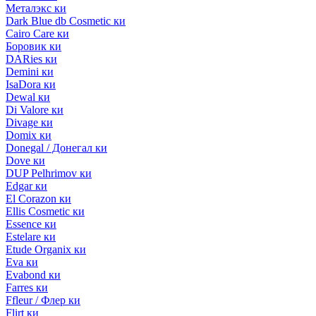
Металэкс ки
Dark Blue db Cosmetic ки
Cairo Care ки
Боровик ки
DARies ки
Demini ки
IsaDora ки
Dewal ки
Di Valore ки
Divage ки
Domix ки
Donegal / Донегал ки
Dove ки
DUP Pelhrimov ки
Edgar ки
El Corazon ки
Ellis Cosmetic ки
Essence ки
Estelare ки
Etude Organix ки
Eva ки
Evabond ки
Farres ки
Ffleur / Флер ки
Flirt ки