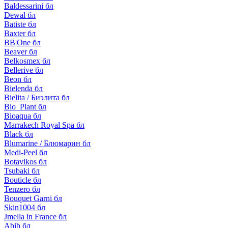
Baldessarini бл
Dewal бл
Batiste бл
Baxter бл
BB|One бл
Beaver бл
Belkosmex бл
Bellerive бл
Beon бл
Bielenda бл
Bielita / Биэлита бл
Bio_Plant бл
Bioaqua бл
Marrakech Royal Spa бл
Black бл
Blumarine / Блюмарин бл
Medi-Peel бл
Botavikos бл
Tsubaki бл
Bouticle бл
Tenzero бл
Bouquet Garni бл
Skin1004 бл
Jmella in France бл
Abib бл