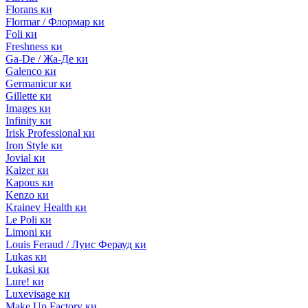
Florans ки
Flormar / Флормар ки
Foli ки
Freshness ки
Ga-De / Жа-Де ки
Galenco ки
Germanicur ки
Gillette ки
Images ки
Infinity ки
Irisk Professional ки
Iron Style ки
Jovial ки
Kaizer ки
Kapous ки
Kenzo ки
Krainev Health ки
Le Poli ки
Limoni ки
Louis Feraud / Луис Ферауд ки
Lukas ки
Lukasi ки
Lure! ки
Luxevisage ки
Make Up Factory ки