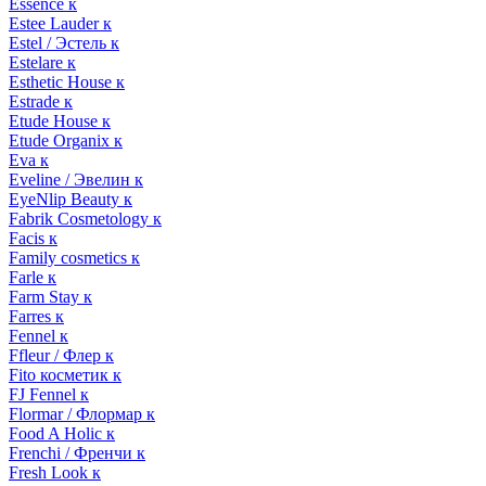
Essence к
Estee Lauder к
Estel / Эстель к
Estelare к
Esthetic House к
Estrade к
Etude House к
Etude Organix к
Eva к
Eveline / Эвелин к
EyeNlip Beauty к
Fabrik Cosmetology к
Facis к
Family cosmetics к
Farle к
Farm Stay к
Farres к
Fennel к
Ffleur / Флер к
Fito косметик к
FJ Fennel к
Flormar / Флормар к
Food A Holic к
Frenchi / Френчи к
Fresh Look к