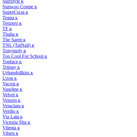
SunStyle к
Sunwoo Cosme к
SuperСила к
Teana к
Tenzero к
TF к
Thalia к
The Saem к
TNL (TatNail) к
Tonymoly к
Too Cool For School к
Topface к
Trimay к
Urbandollkiss к
Uzon к
Vacosi к
Vaseline к
Velvet к
Venzen к
Veraclara к
Verdio к
Via Lata к
Victoria Shu к
Vilenta к
Vilsen к