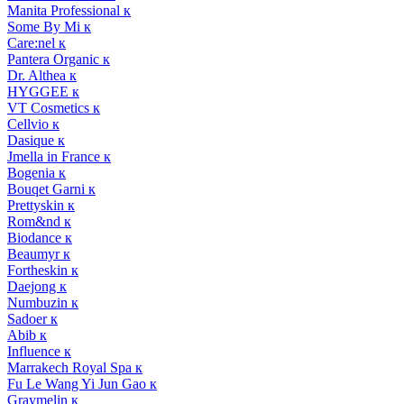
Manita Professional к
Some By Mi к
Care:nel к
Pantera Organic к
Dr. Althea к
HYGGEE к
VT Cosmetics к
Cellvio к
Dasique к
Jmella in France к
Bogenia к
Bouqet Garni к
Prettyskin к
Rom&nd к
Biodance к
Beaumyr к
Fortheskin к
Daejong к
Numbuzin к
Sadoer к
Abib к
Influence к
Marrakech Royal Spa к
Fu Le Wang Yi Jun Gao к
Graymelin к