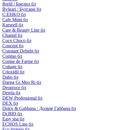
Brelil / Брелил бл
Bvlgari / Булгари бл
C:EHKO бл
Cafe Mimi бл
Karseell бл
Care & Beauty Line бл
Chantal бл
Coco Choco бл
Concept бл
Constant Delight бл
Corimo бл
Corine de Farme бл
Cottage бл
Crioxidil бл
Dabo бл
Daeng Gi Meo Ri бл
Deoproce бл
Derela бл
DEW Professional бл
DEX бл
Dolce & Gabbana / Дольче Габбана бл
Dr.BIO бл
Easy spa бл
ECHOS Line бл
Eco histeria бл