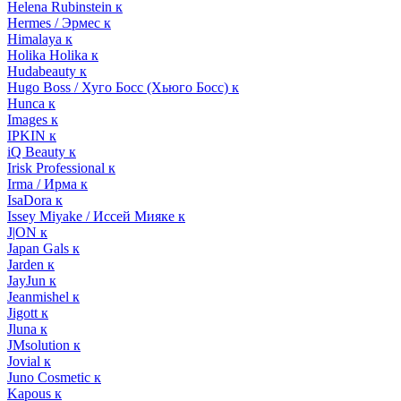
Helena Rubinstein к
Hermes / Эрмес к
Himalaya к
Holika Holika к
Hudabeauty к
Hugo Boss / Хуго Босс (Хьюго Босс) к
Hunca к
Images к
IPKIN к
iQ Beauty к
Irisk Professional к
Irma / Ирма к
IsaDora к
Issey Miyake / Иссей Мияке к
J|ON к
Japan Gals к
Jarden к
JayJun к
Jeanmishel к
Jigott к
Jluna к
JMsolution к
Jovial к
Juno Cosmetic к
Kapous к