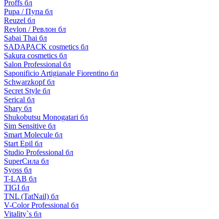
Proffs бл
Pupa / Пупа бл
Reuzel бл
Revlon / Ревлон бл
Sabai Thai бл
SADAPACK cosmetics бл
Sakura cosmetics бл
Salon Professional бл
Saponificio Artigianale Fiorentino бл
Schwarzkopf бл
Secret Style бл
Serical бл
Shary бл
Shukobutsu Monogatari бл
Sim Sensitive бл
Smart Molecule бл
Start Epil бл
Studio Professional бл
SuperСила бл
Syoss бл
T-LAB бл
TIGI бл
TNL (TatNail) бл
V-Color Professional бл
Vitality`s бл