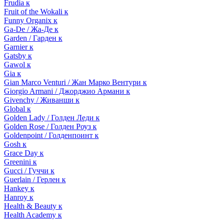
Frudia к
Fruit of the Wokali к
Funny Organix к
Ga-De / Жа-Де к
Garden / Гарден к
Garnier к
Gatsby к
Gawol к
Gia к
Gian Marco Venturi / Жан Марко Вентури к
Giorgio Armani / Джорджио Армани к
Givenchy / Живанши к
Global к
Golden Lady / Голден Леди к
Golden Rose / Голден Роуз к
Goldenpoint / Голденпоинт к
Gosh к
Grace Day к
Greenini к
Gucci / Гуччи к
Guerlain / Герлен к
Hankey к
Hanroy к
Health & Beauty к
Health Academy к