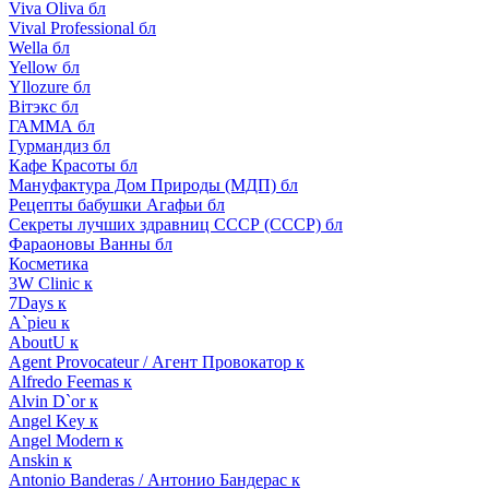
Viva Oliva бл
Vival Professional бл
Wella бл
Yellow бл
Yllozure бл
Вiтэкс бл
ГАММА бл
Гурмандиз бл
Кафе Красоты бл
Мануфактура Дом Природы (МДП) бл
Рецепты бабушки Агафьи бл
Секреты лучших здравниц СССР (СССР) бл
Фараоновы Ванны бл
Косметика
3W Clinic к
7Days к
A`pieu к
AboutU к
Agent Provocateur / Агент Провокатор к
Alfredo Feemas к
Alvin D`or к
Angel Key к
Angel Modern к
Anskin к
Antonio Banderas / Антонио Бандерас к