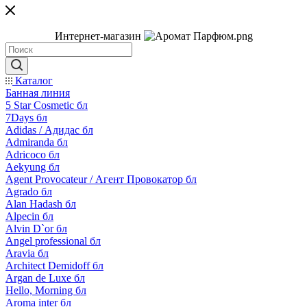
Интернет-магазин
Каталог
Банная линия
5 Star Cosmetic бл
7Days бл
Adidas / Адидас бл
Admiranda бл
Adricoco бл
Aekyung бл
Agent Provocateur / Агент Провокатор бл
Agrado бл
Alan Hadash бл
Alpecin бл
Alvin D`or бл
Angel professional бл
Aravia бл
Architect Demidoff бл
Argan de Luxe бл
Hello, Morning бл
Aroma inter бл