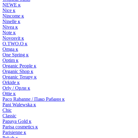
NEWE к
Nice к
Nincome к
Ninelle к
Nivea к
Note к
Novosvit к
O.TWO.O к
Omga к
One Spring к
Optim к
Organic People к
Organic Shop к
Organic Terapy к
Orkide к
Orly / Орли к
Ottie к
Paco Rabanne / Пако Рабанн к
Pani Walewska к
Chic
Classic
Papaya Gold к
Parisa cosmetics к
Parisienne к
Pekah к