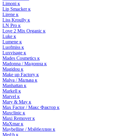
Limoni к
Lip Smacker к
Lirene к
Liss Kroully к
LN Pro к
Love 2 Mix Organic к
Luke к
Lumene к
Luofmiss к
Luxvisage к
Mades Cosmetics к
Madonna / Мадонна к
Magidou к
Make up Factory к
Malva / Мальва к
Manhattan к
Markell к
Marvel к
Mary & May к
Max Factor / Макс Фактор к
Maxclinic к
Maxi Remover к
MaXmar к
Maybelline / Мэйбеллин к
Med:b к