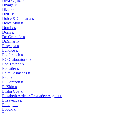
Diva / Дива к
Divage к
Dizao к
DNC к
Dolce & Gabbana к
Dolce Milk к
Domix к
Doris к
Dr. Ceuracle к
Dr.Smart к
Easy spa к
Echoice к
Eco branch к
ECO laboratorie к
Eco Tavrida к
Ecolatier к
Editt Cosmetics к
Ekel к
El Corazon к
El`Skin к
Elisha Coy к
Elizabeth Arden / Элизабет Арден к
Elizavecca к
Enough к
Epoux к