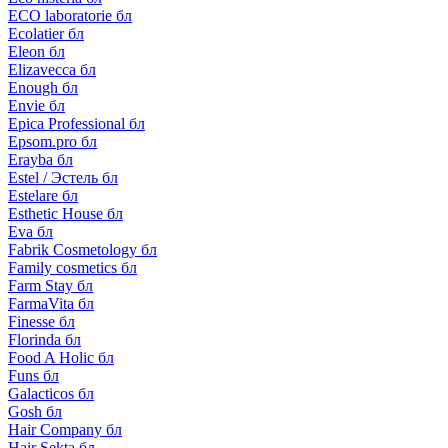
ECO laboratorie бл
Ecolatier бл
Eleon бл
Elizavecca бл
Enough бл
Envie бл
Epica Professional бл
Epsom.pro бл
Erayba бл
Estel / Эстель бл
Estelare бл
Esthetic House бл
Eva бл
Fabrik Cosmetology бл
Family cosmetics бл
Farm Stay бл
FarmaVita бл
Finesse бл
Florinda бл
Food A Holic бл
Funs бл
Galacticos бл
Gosh бл
Hair Company бл
Hair Sekta бл