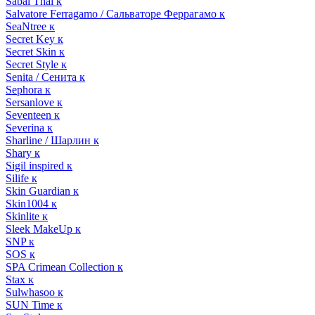
Sabai Thai к
Salvatore Ferragamo / Сальваторе Феррагамо к
SeaNtree к
Secret Key к
Secret Skin к
Secret Style к
Senita / Сенита к
Sephora к
Sersanlove к
Seventeen к
Severina к
Sharline / Шарлин к
Shary к
Sigil inspired к
Silife к
Skin Guardian к
Skin1004 к
Skinlite к
Sleek MakeUp к
SNP к
SOS к
SPA Crimean Collection к
Stax к
Sulwhasoo к
SUN Time к