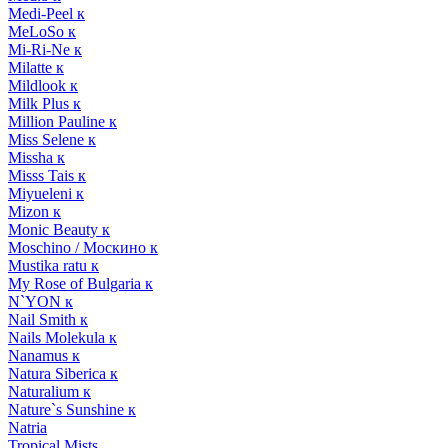
Medi-Peel к
MeLoSo к
Mi-Ri-Ne к
Milatte к
Mildlook к
Milk Plus к
Million Pauline к
Miss Selene к
Missha к
Misss Tais к
Miyueleni к
Mizon к
Monic Beauty к
Moschino / Москино к
Mustika ratu к
My Rose of Bulgaria к
N`YON к
Nail Smith к
Nails Molekula к
Nanamus к
Natura Siberica к
Naturalium к
Nature`s Sunshine к
Natria
Tropical Mists