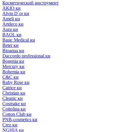
Косметический инструмент
AKIO ки
Alvin D`or ки
Ameli ки
Artdeco ки
Aura ки
BAOL ки
Basic Medical ки
Beter ки
Bioaqua ки
Daccordo professional ки
Bogenia ки
Mercury ки
Bohemia ки
C&C ки
Ruby Rose ки
Catrice ки
Christian ки
Cleanic ки
Cosmake ки
Cottolina ки
Cotton Club ки
PNB-cosmetics ки
Crez ки
NGHIA ки