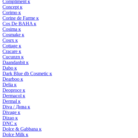
Compliment к
Concept к
Corimo к
Corine de Farme к
Cos De BAHA к
Cosima к
Cosmake к
Cosrx к
Cottage к
Cracare к
Cucunzn к
Daandanbit к
Dabo к
Dark Blue db Cosmetic к
Dearboo к
Delia к
Deoproce к
Dermacol к
Dermal к
Diva / Дива к
Divage к
Dizao к
DNC к
Dolce & Gabbana к
Dolce Milk к