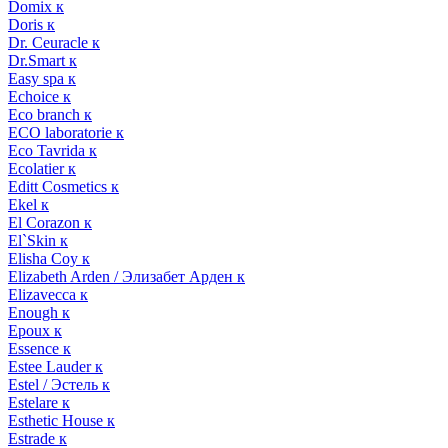
Domix к
Doris к
Dr. Ceuracle к
Dr.Smart к
Easy spa к
Echoice к
Eco branch к
ECO laboratorie к
Eco Tavrida к
Ecolatier к
Editt Cosmetics к
Ekel к
El Corazon к
El`Skin к
Elisha Coy к
Elizabeth Arden / Элизабет Арден к
Elizavecca к
Enough к
Epoux к
Essence к
Estee Lauder к
Estel / Эстель к
Estelare к
Esthetic House к
Estrade к