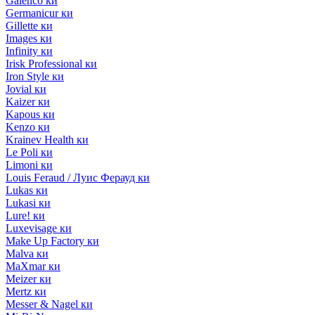
Galenco ки
Germanicur ки
Gillette ки
Images ки
Infinity ки
Irisk Professional ки
Iron Style ки
Jovial ки
Kaizer ки
Kapous ки
Kenzo ки
Krainev Health ки
Le Poli ки
Limoni ки
Louis Feraud / Луис Ферауд ки
Lukas ки
Lukasi ки
Lure! ки
Luxevisage ки
Make Up Factory ки
Malva ки
MaXmar ки
Meizer ки
Mertz ки
Messer & Nagel ки