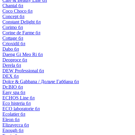
Care & Beauty Line бл
Chantal бл
Coco Choco бл
Concept бл
Constant Delight бл
Corimo бл
Corine de Farme бл
Cottage бл
Crioxidil бл
Dabo бл
Daeng Gi Meo Ri бл
Deoproce бл
Derela бл
DEW Professional бл
DEX бл
Dolce & Gabbana / Дольче Габбана бл
Dr.BIO бл
Easy spa бл
ECHOS Line бл
Eco histeria бл
ECO laboratorie бл
Ecolatier бл
Eleon бл
Elizavecca бл
Enough бл