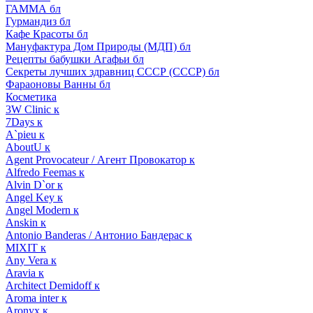
ГАММА бл
Гурмандиз бл
Кафе Красоты бл
Мануфактура Дом Природы (МДП) бл
Рецепты бабушки Агафьи бл
Секреты лучших здравниц СССР (СССР) бл
Фараоновы Ванны бл
Косметика
3W Clinic к
7Days к
A`pieu к
AboutU к
Agent Provocateur / Агент Провокатор к
Alfredo Feemas к
Alvin D`or к
Angel Key к
Angel Modern к
Anskin к
Antonio Banderas / Антонио Бандерас к
MIXIT к
Any Vera к
Aravia к
Architect Demidoff к
Aroma inter к
Aronyx к