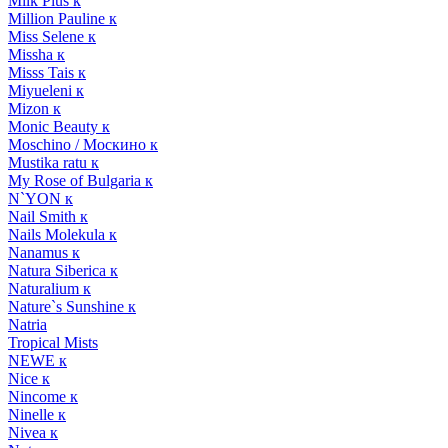
Milk Plus к
Million Pauline к
Miss Selene к
Missha к
Misss Tais к
Miyueleni к
Mizon к
Monic Beauty к
Moschino / Москино к
Mustika ratu к
My Rose of Bulgaria к
N`YON к
Nail Smith к
Nails Molekula к
Nanamus к
Natura Siberica к
Naturalium к
Nature`s Sunshine к
Natria
Tropical Mists
NEWE к
Nice к
Nincome к
Ninelle к
Nivea к