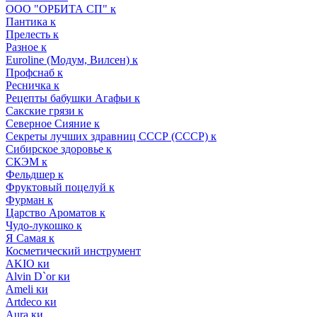
ООО "ОРБИТА СП" к
Пантика к
Прелесть к
Разное к
Euroline (Модум, Вилсен) к
Профснаб к
Ресничка к
Рецепты бабушки Агафьи к
Сакские грязи к
Северное Сияние к
Секреты лучших здравниц СССР (СССР) к
Сибирское здоровье к
СКЭМ к
Фельдшер к
Фруктовый поцелуй к
Фурман к
Царство Ароматов к
Чудо-лукошко к
Я Самая к
Косметический инструмент
AKIO ки
Alvin D`or ки
Ameli ки
Artdeco ки
Aura ки