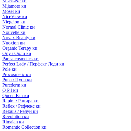
Mi-Ri-Ne ки
Mijamoto ки
Moser ки
NiceView ки
Niegelon ки
Normal Clinic ки
Nouvelle ки
Novax Beauty ки
Nuoxion ки
Organic Terapy ки
Orly / Орли ки
Parisa cosmetics ки
Perfect Lady / Перфект Леди ки
Pole ки
Procosmetic ки
Pupa / Пупа ки
Purederm ки
Q P I ки
Queen Fair ки
Rapira / Рапира ки
Reflex / Рефлекс ки
Relouis / Релуи ки
Revolution ки
Rimalan ки
Romantic Collection ки