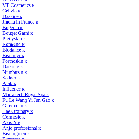
VT Cosmetics к
Cellvio к
Dasique к
Jmella in France к
Bogenia к
Bouqet Garni к
Prettyskin к
Rom&nd к
Biodance к
Beaumyr к
Fortheskin к
Daejong к
Numbuzin к
Sadoer к
Abib к
Influence к
Marrakech Royal Spa к
Fu Le Wang Yi Jun Gao к
Graymelin к
The Ordinary к
Cormesic к
Axis-Y к
Anjo professional к
Beauugreen к