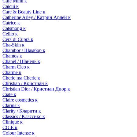
Cafe Mimi к
Caicui к
Care & Beauty Line к
Catherine Arley / Катрин Арлей к
Catrice к
Catsmong к
Cellio к
Cera di Cupra к
Cha-Skin к
Chambor / Шамбор к
Chamos к
Chanel / Шанель к
Charm Cleo к
Charme к
Cherie ma Cherie к
Christian / Кристиан к
Christian Dior / Кристиан Диор к
Ciate к
Claire cosmetics к
Clarins к
Clarity / Кларити к
Classics / Классикс к
Clinique к
CO.E к
Colour Intense к