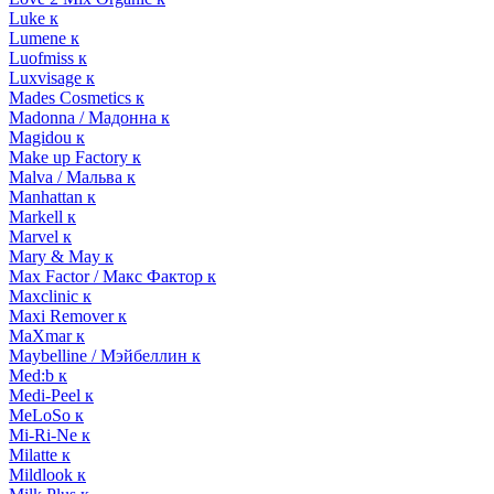
Luke к
Lumene к
Luofmiss к
Luxvisage к
Mades Cosmetics к
Madonna / Мадонна к
Magidou к
Make up Factory к
Malva / Мальва к
Manhattan к
Markell к
Marvel к
Mary & May к
Max Factor / Макс Фактор к
Maxclinic к
Maxi Remover к
MaXmar к
Maybelline / Мэйбеллин к
Med:b к
Medi-Peel к
MeLoSo к
Mi-Ri-Ne к
Milatte к
Mildlook к