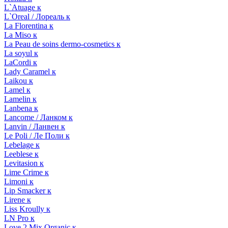
L`Atuage к
L`Oreal / Лореаль к
La Florentina к
La Miso к
La Peau de soins dermo-cosmetics к
La soyul к
LaCordi к
Lady Caramel к
Laikou к
Lamel к
Lamelin к
Lanbena к
Lancome / Ланком к
Lanvin / Ланвен к
Le Poli / Ле Поли к
Lebelage к
Leeblese к
Levitasion к
Lime Crime к
Limoni к
Lip Smacker к
Lirene к
Liss Kroully к
LN Pro к
Love 2 Mix Organic к