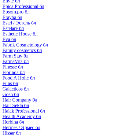
Envie бл
Epica Professional бл
Epsom.pro бл
Erayba бл
Estel / Эстель бл
Estelare бл
Esthetic House бл
Eva бл
Fabrik Cosmetology бл
Family cosmetics бл
Farm Stay бл
FarmaVita бл
Finesse бл
Florinda бл
Food A Holic бл
Funs бл
Galacticos бл
Gosh бл
Hair Company бл
Hair Sekta бл
Halak Professional бл
Health Academy бл
Herbina бл
Hermes / Эрмес бл
Hissar бл