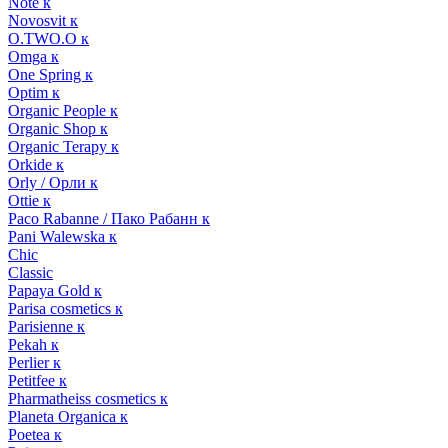
Note к
Novosvit к
O.TWO.O к
Omga к
One Spring к
Optim к
Organic People к
Organic Shop к
Organic Terapy к
Orkide к
Orly / Орли к
Ottie к
Paco Rabanne / Пако Рабанн к
Pani Walewska к
Chic
Classic
Papaya Gold к
Parisa cosmetics к
Parisienne к
Pekah к
Perlier к
Petitfee к
Pharmatheiss cosmetics к
Planeta Organica к
Poetea к