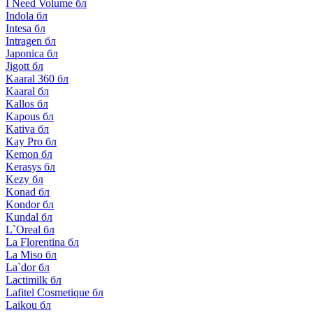
I Need Volume бл
Indola бл
Intesa бл
Intragen бл
Japonica бл
Jigott бл
Kaaral 360 бл
Kaaral бл
Kallos бл
Kapous бл
Kativa бл
Kay Pro бл
Kemon бл
Kerasys бл
Kezy бл
Konad бл
Kondor бл
Kundal бл
L`Oreal бл
La Florentina бл
La Miso бл
La`dor бл
Lactimilk бл
Lafitel Cosmetique бл
Laikou бл