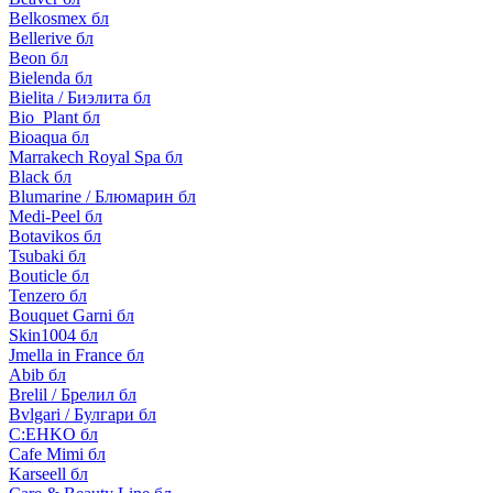
Belkosmex бл
Bellerive бл
Beon бл
Bielenda бл
Bielita / Биэлита бл
Bio_Plant бл
Bioaqua бл
Marrakech Royal Spa бл
Black бл
Blumarine / Блюмарин бл
Medi-Peel бл
Botavikos бл
Tsubaki бл
Bouticle бл
Tenzero бл
Bouquet Garni бл
Skin1004 бл
Jmella in France бл
Abib бл
Brelil / Брелил бл
Bvlgari / Булгари бл
C:EHKO бл
Cafe Mimi бл
Karseell бл