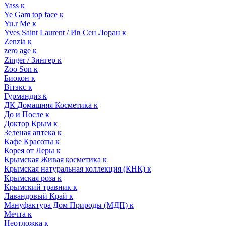
Yass к
Ye Gam top face к
Yu.r Me к
Yves Saint Laurent / Ив Сен Лоран к
Zenzia к
zero age к
Zinger / Зингер к
Zoo Son к
Биокон к
Вiтэкс к
Гурмандиз к
ДК Домашняя Косметика к
До и После к
Доктор Крым к
Зеленая аптека к
Кафе Красоты к
Корея от Леры к
Крымская Живая косметика к
Крымская натуральная коллекция (КНК) к
Крымская роза к
Крымский травник к
Лавандовый Край к
Мануфактура Дом Природы (МДП) к
Мечта к
Неотложка к