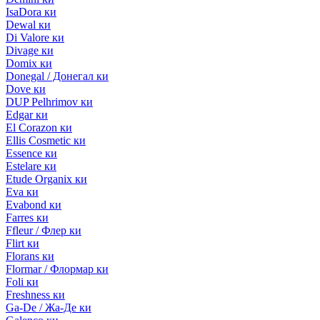
IsaDora ки
Dewal ки
Di Valore ки
Divage ки
Domix ки
Donegal / Донегал ки
Dove ки
DUP Pelhrimov ки
Edgar ки
El Corazon ки
Ellis Cosmetic ки
Essence ки
Estelare ки
Etude Organix ки
Eva ки
Evabond ки
Farres ки
Ffleur / Флер ки
Flirt ки
Florans ки
Flormar / Флормар ки
Foli ки
Freshness ки
Ga-De / Жа-Де ки