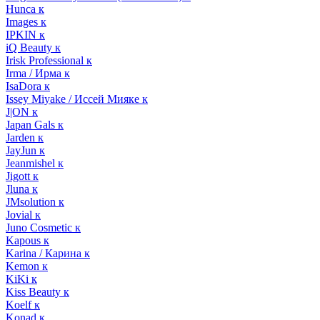
Hunca к
Images к
IPKIN к
iQ Beauty к
Irisk Professional к
Irma / Ирма к
IsaDora к
Issey Miyake / Иссей Мияке к
J|ON к
Japan Gals к
Jarden к
JayJun к
Jeanmishel к
Jigott к
Jluna к
JMsolution к
Jovial к
Juno Cosmetic к
Kapous к
Karina / Карина к
Kemon к
KiKi к
Kiss Beauty к
Koelf к
Konad к