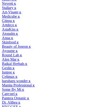
Neverti к
Stallary к
Art-Visage к
Medicube к
Giinsu к
Artdeco к
AsiaKiss к
Atopalm к
Anua к
Skinfood к
Beauty of Joseon к
Ayoume к
Round Lab к
Alen Mar к
Baikal Herbals к
Geslin к
Isntree к
Celimax к
haruharu wonder к
Manita Professional к
Some By Mi к
Care:nel к
Pantera Organic к
Dr. Althea к
HYGGEE к