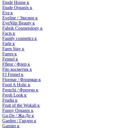
Etude House к
Etude Organix к
Eva к
Eveline / Эвелин к
EyeNlip Beauty к
Fabrik Cosmetology к
Facis к
Family cosmetics к
Farle к
Farm Stay к
Farres к
Fennel к
Ffleur / Флер к
Fito косметик к
FJ Fennel к
Flormar / Флормар к
Food A Holic к
Frenchi / Френчи к
Fresh Look к
Frudia к
Fruit of the Wokali к
Funny Organix к
Ga-De / Жа-Де к
Garden / Гарден к
Garnier к