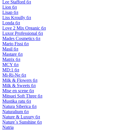
Lee Stafford бл
Lion бл
Lisap бл
Liss Kroully бл
Londa бл
Love 2 Mix Organic бл
Luxor Professional бл
Mades Cosmetics бл
Mario Fissi бл
Masil бл
Mastare бл
Matrix бл
MCY бл
MD:1 бл
Mi-Ri-Ne бл
Milk & Flowers бл
Milk & Sweets бл
Mise en scene бл
Mitsuei Soft Three бл
Mustika ratu бл
Natura Siberica бл
Naturalium бл
Nature & Luxury бл
Nature`s Sunshine бл
Natria