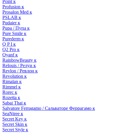
Point к
Profusion к
Prosalon Med к
PSLAB к
Pudaier к
Pupa / Пупа к
Pure Smile к
Purederm к
Q P I к
Q2 Pro к
Qyanf к
RainbowBeauty к
Relouis / Релуи к
Revlon / Ревлон к
Revolution к
Rimalan к
Rimmel к
Rorec к
Rozetta к
Sabai Thai к
Salvatore Ferragamo / Сальваторе Феррагамо к
SeaNtree к
Secret Key к
Secret Skin к
Secret Style к