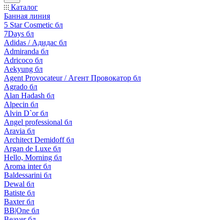
Каталог
Банная линия
5 Star Cosmetic бл
7Days бл
Adidas / Адидас бл
Admiranda бл
Adricoco бл
Aekyung бл
Agent Provocateur / Агент Провокатор бл
Agrado бл
Alan Hadash бл
Alpecin бл
Alvin D`or бл
Angel professional бл
Aravia бл
Architect Demidoff бл
Argan de Luxe бл
Hello, Morning бл
Aroma inter бл
Baldessarini бл
Dewal бл
Batiste бл
Baxter бл
BB|One бл
Beaver бл