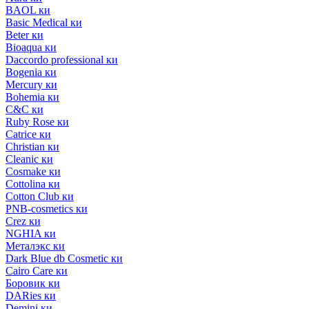
BAOL ки
Basic Medical ки
Beter ки
Bioaqua ки
Daccordo professional ки
Bogenia ки
Mercury ки
Bohemia ки
C&C ки
Ruby Rose ки
Catrice ки
Christian ки
Cleanic ки
Cosmake ки
Cottolina ки
Cotton Club ки
PNB-cosmetics ки
Crez ки
NGHIA ки
Металэкс ки
Dark Blue db Cosmetic ки
Cairo Care ки
Боровик ки
DARies ки
Demini ки