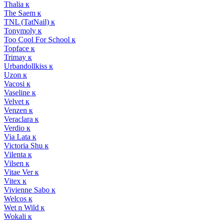
Thalia к
The Saem к
TNL (TatNail) к
Tonymoly к
Too Cool For School к
Topface к
Trimay к
Urbandollkiss к
Uzon к
Vacosi к
Vaseline к
Velvet к
Venzen к
Veraclara к
Verdio к
Via Lata к
Victoria Shu к
Vilenta к
Vilsen к
Vitae Ver к
Vitex к
Vivienne Sabo к
Welcos к
Wet n Wild к
Wokali к