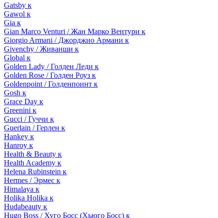
Gatsby к
Gawol к
Gia к
Gian Marco Venturi / Жан Марко Вентури к
Giorgio Armani / Джорджио Армани к
Givenchy / Живанши к
Global к
Golden Lady / Голден Леди к
Golden Rose / Голден Роуз к
Goldenpoint / Голденпоинт к
Gosh к
Grace Day к
Greenini к
Gucci / Гуччи к
Guerlain / Герлен к
Hankey к
Hanroy к
Health & Beauty к
Health Academy к
Helena Rubinstein к
Hermes / Эрмес к
Himalaya к
Holika Holika к
Hudabeauty к
Hugo Boss / Хуго Босс (Хьюго Босс) к