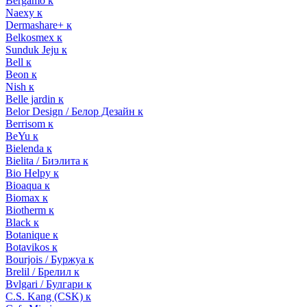
Bergamo к
Naexy к
Dermashare+ к
Belkosmex к
Sunduk Jeju к
Bell к
Beon к
Nish к
Belle jardin к
Belor Design / Белор Дезайн к
Berrisom к
BeYu к
Bielenda к
Bielita / Биэлита к
Bio Helpy к
Bioaqua к
Biomax к
Biotherm к
Black к
Botanique к
Botavikos к
Bourjois / Буржуа к
Brelil / Брелил к
Bvlgari / Булгари к
C.S. Kang (CSK) к