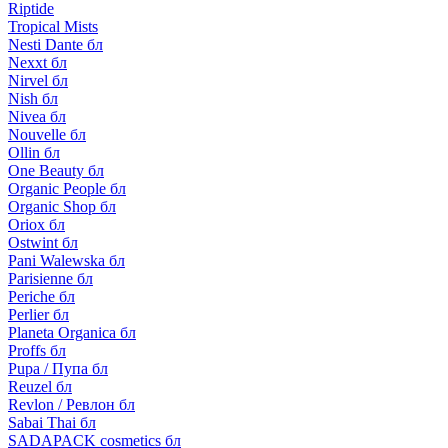
Riptide
Tropical Mists
Nesti Dante бл
Nexxt бл
Nirvel бл
Nish бл
Nivea бл
Nouvelle бл
Ollin бл
One Beauty бл
Organic People бл
Organic Shop бл
Oriox бл
Ostwint бл
Pani Walewska бл
Parisienne бл
Periche бл
Perlier бл
Planeta Organica бл
Proffs бл
Pupa / Пупа бл
Reuzel бл
Revlon / Ревлон бл
Sabai Thai бл
SADAPACK cosmetics бл