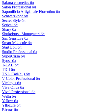
Sakura cosmetics бл
Salon Professional бл
Saponificio Artigianale Fiorentino бл
Schwarzkopf бл
Secret Style бл
Serical бл
Shary бл
Shukobutsu Monogatari бл
Sim Sensitive бл
Smart Molecule бл
Start Epil бл
Studio Professional бл
SuperСила бл
Syoss бл
T-LAB бл
TIGI бл
TNL (TatNail) бл
V-Color Professional бл
Vitality`s бл
Viva Oliva бл
Vival Professional бл
Wella бл
Yellow бл
Yllozure бл
Вiтэкс бл