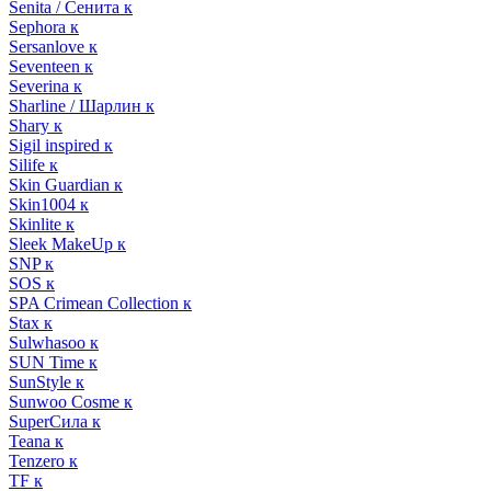
Senita / Сенита к
Sephora к
Sersanlove к
Seventeen к
Severina к
Sharline / Шарлин к
Shary к
Sigil inspired к
Silife к
Skin Guardian к
Skin1004 к
Skinlite к
Sleek MakeUp к
SNP к
SOS к
SPA Crimean Collection к
Stax к
Sulwhasoo к
SUN Time к
SunStyle к
Sunwoo Cosme к
SuperСила к
Teana к
Tenzero к
TF к