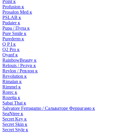
Point к
Profusion к
Prosalon Med к
PSLAB к
Pudaier к
Pupa / Пупа к
Pure Smile к
Purederm к
Q P I к
Q2 Pro к
Qyanf к
RainbowBeauty к
Relouis / Релуи к
Revlon / Ревлон к
Revolution к
Rimalan к
Rimmel к
Rorec к
Rozetta к
Sabai Thai к
Salvatore Ferragamo / Сальваторе Феррагамо к
SeaNtree к
Secret Key к
Secret Skin к
Secret Style к