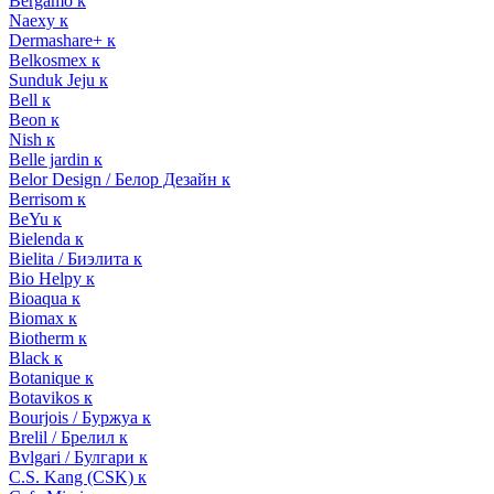
Bergamo к
Naexy к
Dermashare+ к
Belkosmex к
Sunduk Jeju к
Bell к
Beon к
Nish к
Belle jardin к
Belor Design / Белор Дезайн к
Berrisom к
BeYu к
Bielenda к
Bielita / Биэлита к
Bio Helpy к
Bioaqua к
Biomax к
Biotherm к
Black к
Botanique к
Botavikos к
Bourjois / Буржуа к
Brelil / Брелил к
Bvlgari / Булгари к
C.S. Kang (CSK) к