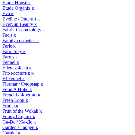
Etude House к
Etude Organix к
Eva к
Eveline / Эвелин к
EyeNlip Beauty к
Fabrik Cosmetology к
Facis к
Family cosmetics к
Farle к
Farm Stay к
Farres к
Fennel к
Ffleur / Флер к
Fito косметик к
FJ Fennel к
Flormar / Флормар к
Food A Holic к
Frenchi / Френчи к
Fresh Look к
Frudia к
Fruit of the Wokali к
Funny Organix к
Ga-De / Жа-Де к
Garden / Гарден к
Garnier к