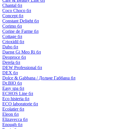
Care & Beauty Line бл
Chantal бл
Coco Choco бл
Concept бл
Constant Delight бл
Corimo бл
Corine de Farme бл
Cottage бл
Crioxidil бл
Dabo бл
Daeng Gi Meo Ri бл
Deoproce бл
Derela бл
DEW Professional бл
DEX бл
Dolce & Gabbana / Дольче Габбана бл
Dr.BIO бл
Easy spa бл
ECHOS Line бл
Eco histeria бл
ECO laboratorie бл
Ecolatier бл
Eleon бл
Elizavecca бл
Enough бл