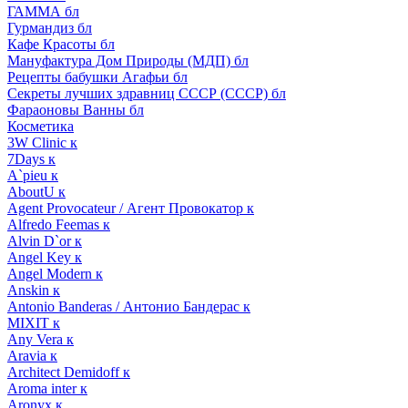
ГАММА бл
Гурмандиз бл
Кафе Красоты бл
Мануфактура Дом Природы (МДП) бл
Рецепты бабушки Агафьи бл
Секреты лучших здравниц СССР (СССР) бл
Фараоновы Ванны бл
Косметика
3W Clinic к
7Days к
A`pieu к
AboutU к
Agent Provocateur / Агент Провокатор к
Alfredo Feemas к
Alvin D`or к
Angel Key к
Angel Modern к
Anskin к
Antonio Banderas / Антонио Бандерас к
MIXIT к
Any Vera к
Aravia к
Architect Demidoff к
Aroma inter к
Aronyx к