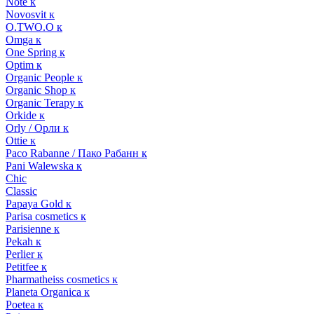
Note к
Novosvit к
O.TWO.O к
Omga к
One Spring к
Optim к
Organic People к
Organic Shop к
Organic Terapy к
Orkide к
Orly / Орли к
Ottie к
Paco Rabanne / Пако Рабанн к
Pani Walewska к
Chic
Classic
Papaya Gold к
Parisa cosmetics к
Parisienne к
Pekah к
Perlier к
Petitfee к
Pharmatheiss cosmetics к
Planeta Organica к
Poetea к