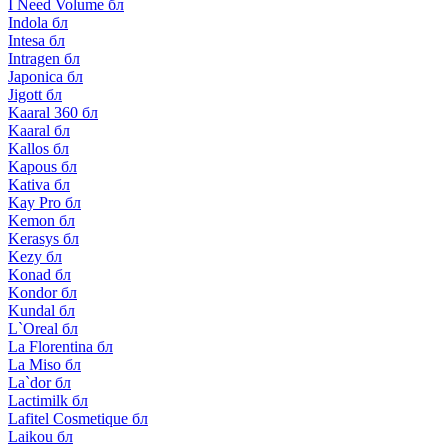
I Need Volume бл
Indola бл
Intesa бл
Intragen бл
Japonica бл
Jigott бл
Kaaral 360 бл
Kaaral бл
Kallos бл
Kapous бл
Kativa бл
Kay Pro бл
Kemon бл
Kerasys бл
Kezy бл
Konad бл
Kondor бл
Kundal бл
L`Oreal бл
La Florentina бл
La Miso бл
La`dor бл
Lactimilk бл
Lafitel Cosmetique бл
Laikou бл