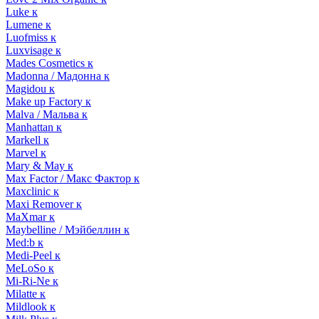
Luke к
Lumene к
Luofmiss к
Luxvisage к
Mades Cosmetics к
Madonna / Мадонна к
Magidou к
Make up Factory к
Malva / Мальва к
Manhattan к
Markell к
Marvel к
Mary & May к
Max Factor / Макс Фактор к
Maxclinic к
Maxi Remover к
MaXmar к
Maybelline / Мэйбеллин к
Med:b к
Medi-Peel к
MeLoSo к
Mi-Ri-Ne к
Milatte к
Mildlook к