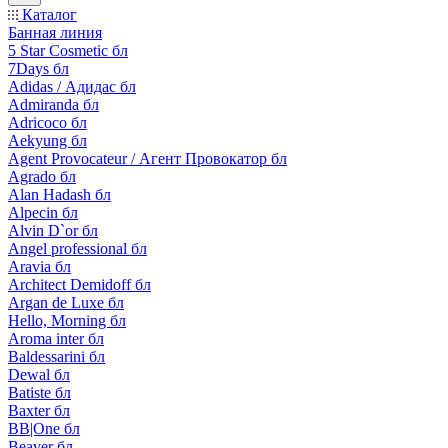
Каталог
Банная линия
5 Star Cosmetic бл
7Days бл
Adidas / Адидас бл
Admiranda бл
Adricoco бл
Aekyung бл
Agent Provocateur / Агент Провокатор бл
Agrado бл
Alan Hadash бл
Alpecin бл
Alvin D`or бл
Angel professional бл
Aravia бл
Architect Demidoff бл
Argan de Luxe бл
Hello, Morning бл
Aroma inter бл
Baldessarini бл
Dewal бл
Batiste бл
Baxter бл
BB|One бл
Beaver бл