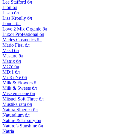
Lee Stafford бл
Lion бл
Lisap бл
Liss Kroully бл
Londa бл
Love 2 Mix Organic бл
Luxor Professional бл
Mades Cosmetics бл
Mario Fissi бл
Masil бл
Mastare бл
Matrix бл
MCY бл
MD:1 бл
Mi-Ri-Ne бл
Milk & Flowers бл
Milk & Sweets бл
Mise en scene бл
Mitsuei Soft Three бл
Mustika ratu бл
Natura Siberica бл
Naturalium бл
Nature & Luxury бл
Nature`s Sunshine бл
Natria