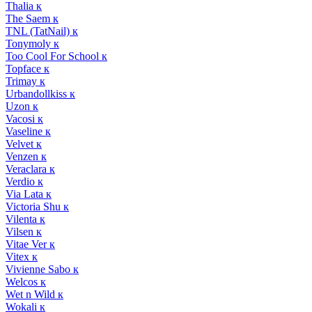
Thalia к
The Saem к
TNL (TatNail) к
Tonymoly к
Too Cool For School к
Topface к
Trimay к
Urbandollkiss к
Uzon к
Vacosi к
Vaseline к
Velvet к
Venzen к
Veraclara к
Verdio к
Via Lata к
Victoria Shu к
Vilenta к
Vilsen к
Vitae Ver к
Vitex к
Vivienne Sabo к
Welcos к
Wet n Wild к
Wokali к