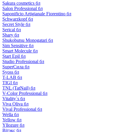
Sakura cosmetics бл
Salon Professional бл
Saponificio Artigianale Fiorentino бл
Schwarzkopf бл
Secret Style бл
Serical бл
Shary бл
Shukobutsu Monogatari бл
Sim Sensitive бл
Smart Molecule бл
Start Epil бл
Studio Professional бл
SuperСила бл
Syoss бл
T-LAB бл
TIGI бл
TNL (TatNail) бл
V-Color Professional бл
Vitality`s бл
Viva Oliva бл
Vival Professional бл
Wella бл
Yellow бл
Yllozure бл
Вiтэкс бл