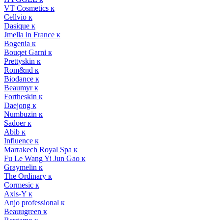
VT Cosmetics к
Cellvio к
Dasique к
Jmella in France к
Bogenia к
Bouqet Garni к
Prettyskin к
Rom&nd к
Biodance к
Beaumyr к
Fortheskin к
Daejong к
Numbuzin к
Sadoer к
Abib к
Influence к
Marrakech Royal Spa к
Fu Le Wang Yi Jun Gao к
Graymelin к
The Ordinary к
Cormesic к
Axis-Y к
Anjo professional к
Beauugreen к