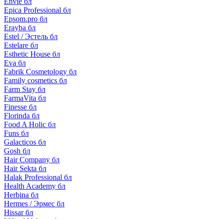
Envie бл
Epica Professional бл
Epsom.pro бл
Erayba бл
Estel / Эстель бл
Estelare бл
Esthetic House бл
Eva бл
Fabrik Cosmetology бл
Family cosmetics бл
Farm Stay бл
FarmaVita бл
Finesse бл
Florinda бл
Food A Holic бл
Funs бл
Galacticos бл
Gosh бл
Hair Company бл
Hair Sekta бл
Halak Professional бл
Health Academy бл
Herbina бл
Hermes / Эрмес бл
Hissar бл