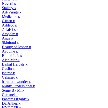
Neverti к
Stallary к
Art-Visage к
Medicube к
Giinsu к
Artdeco к
AsiaKiss к
Atopalm к
Anua к
Skinfood к
Beauty of Joseon к
Ayoume к
Round Lab к
Alen Mar к
Baikal Herbals к
Geslin к
Isntree к
Celimax к
haruharu wonder к
Manita Professional к
Some By Mi к
Care:nel к
Pantera Organic к
Dr. Althea к
HYGGEE к