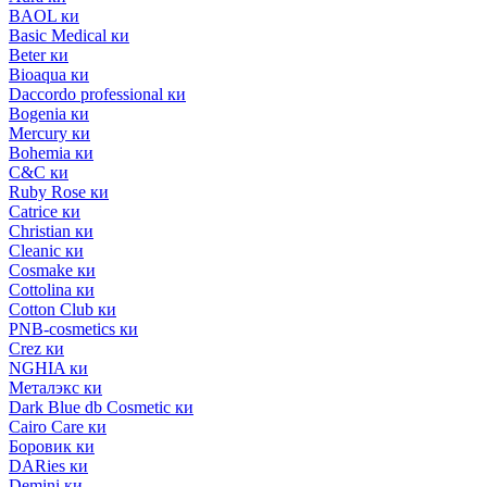
BAOL ки
Basic Medical ки
Beter ки
Bioaqua ки
Daccordo professional ки
Bogenia ки
Mercury ки
Bohemia ки
C&C ки
Ruby Rose ки
Catrice ки
Christian ки
Cleanic ки
Cosmake ки
Cottolina ки
Cotton Club ки
PNB-cosmetics ки
Crez ки
NGHIA ки
Металэкс ки
Dark Blue db Cosmetic ки
Cairo Care ки
Боровик ки
DARies ки
Demini ки