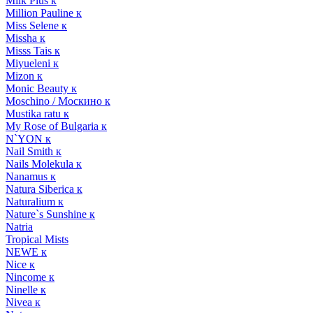
Milk Plus к
Million Pauline к
Miss Selene к
Missha к
Misss Tais к
Miyueleni к
Mizon к
Monic Beauty к
Moschino / Москино к
Mustika ratu к
My Rose of Bulgaria к
N`YON к
Nail Smith к
Nails Molekula к
Nanamus к
Natura Siberica к
Naturalium к
Nature`s Sunshine к
Natria
Tropical Mists
NEWE к
Nice к
Nincome к
Ninelle к
Nivea к