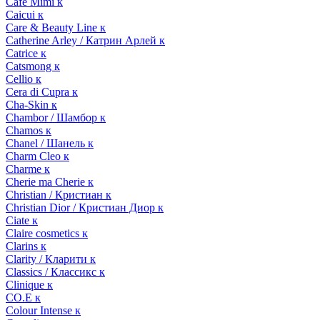
Cafe Mimi к
Caicui к
Care & Beauty Line к
Catherine Arley / Катрин Арлей к
Catrice к
Catsmong к
Cellio к
Cera di Cupra к
Cha-Skin к
Chambor / Шамбор к
Chamos к
Chanel / Шанель к
Charm Cleo к
Charme к
Cherie ma Cherie к
Christian / Кристиан к
Christian Dior / Кристиан Диор к
Ciate к
Claire cosmetics к
Clarins к
Clarity / Кларити к
Classics / Классикс к
Clinique к
CO.E к
Colour Intense к