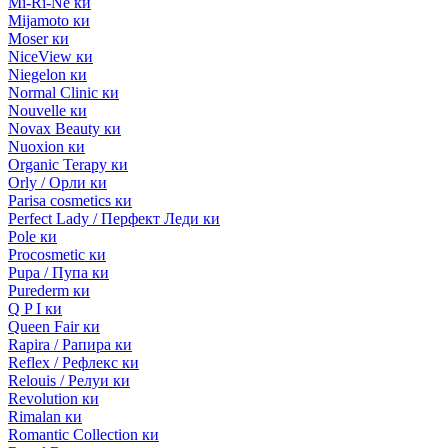
Mi-Ri-Ne ки
Mijamoto ки
Moser ки
NiceView ки
Niegelon ки
Normal Clinic ки
Nouvelle ки
Novax Beauty ки
Nuoxion ки
Organic Terapy ки
Orly / Орли ки
Parisa cosmetics ки
Perfect Lady / Перфект Леди ки
Pole ки
Procosmetic ки
Pupa / Пупа ки
Purederm ки
Q P I ки
Queen Fair ки
Rapira / Рапира ки
Reflex / Рефлекс ки
Relouis / Релуи ки
Revolution ки
Rimalan ки
Romantic Collection ки