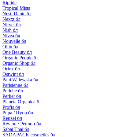
Riptide
Tropical Mists
Nesti Dante бл
Nexxt бл
Nirvel бл
Nish бл
Nivea бл
Nouvelle бл
Ollin бл
One Beauty бл
Organic People бл
Organic Shop бл
Oriox бл
Ostwint бл
Pani Walewska бл
Parisienne бл
Periche бл
Perlier бл
Planeta Organica бл
Proffs бл
Pupa / Пупа бл
Reuzel бл
Revlon / Ревлон бл
Sabai Thai бл
SADAPACK cosmetics бл