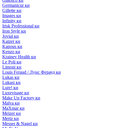
Galenco ки
Germanicur ки
Gillette ки
Images ки
Infinity ки
Irisk Professional ки
Iron Style ки
Jovial ки
Kaizer ки
Kapous ки
Kenzo ки
Krainev Health ки
Le Poli ки
Limoni ки
Louis Feraud / Луис Ферауд ки
Lukas ки
Lukasi ки
Lure! ки
Luxevisage ки
Make Up Factory ки
Malva ки
MaXmar ки
Meizer ки
Mertz ки
Messer & Nagel ки