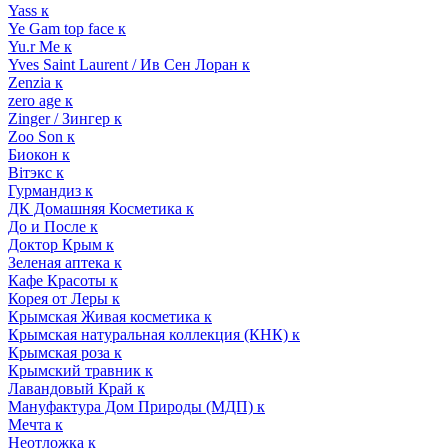
Yass к
Ye Gam top face к
Yu.r Me к
Yves Saint Laurent / Ив Сен Лоран к
Zenzia к
zero age к
Zinger / Зингер к
Zoo Son к
Биокон к
Вiтэкс к
Гурмандиз к
ДК Домашняя Косметика к
До и После к
Доктор Крым к
Зеленая аптека к
Кафе Красоты к
Корея от Леры к
Крымская Живая косметика к
Крымская натуральная коллекция (КНК) к
Крымская роза к
Крымский травник к
Лавандовый Край к
Мануфактура Дом Природы (МДП) к
Мечта к
Неотложка к