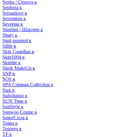
Senita / Сенита к
Sephora к
Sersanlove к
Seventeen к
Severina к
Sharline / Шарлин к
Shary к
Sigil inspired к
Silife к
Skin Guardian к
Skin1004 к
Skinlite к
Sleek MakeUp к
SNP к
SOS к
SPA Crimean Collection к
Stax к
Sulwhasoo к
SUN Time к
SunStyle к
Sunwoo Cosme к
SuperСила к
Teana к
Tenzero к
TF к