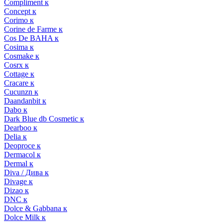
Compliment к
Concept к
Corimo к
Corine de Farme к
Cos De BAHA к
Cosima к
Cosmake к
Cosrx к
Cottage к
Cracare к
Cucunzn к
Daandanbit к
Dabo к
Dark Blue db Cosmetic к
Dearboo к
Delia к
Deoproce к
Dermacol к
Dermal к
Diva / Дива к
Divage к
Dizao к
DNC к
Dolce & Gabbana к
Dolce Milk к