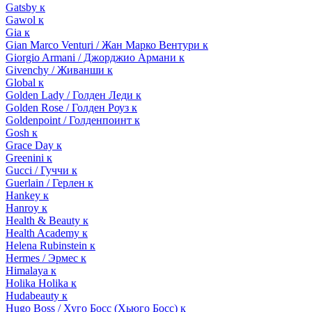
Gatsby к
Gawol к
Gia к
Gian Marco Venturi / Жан Марко Вентури к
Giorgio Armani / Джорджио Армани к
Givenchy / Живанши к
Global к
Golden Lady / Голден Леди к
Golden Rose / Голден Роуз к
Goldenpoint / Голденпоинт к
Gosh к
Grace Day к
Greenini к
Gucci / Гуччи к
Guerlain / Герлен к
Hankey к
Hanroy к
Health & Beauty к
Health Academy к
Helena Rubinstein к
Hermes / Эрмес к
Himalaya к
Holika Holika к
Hudabeauty к
Hugo Boss / Хуго Босс (Хьюго Босс) к