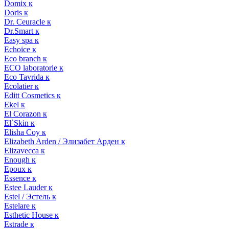
Domix к
Doris к
Dr. Ceuracle к
Dr.Smart к
Easy spa к
Echoice к
Eco branch к
ECO laboratorie к
Eco Tavrida к
Ecolatier к
Editt Cosmetics к
Ekel к
El Corazon к
El`Skin к
Elisha Coy к
Elizabeth Arden / Элизабет Арден к
Elizavecca к
Enough к
Epoux к
Essence к
Estee Lauder к
Estel / Эстель к
Estelare к
Esthetic House к
Estrade к