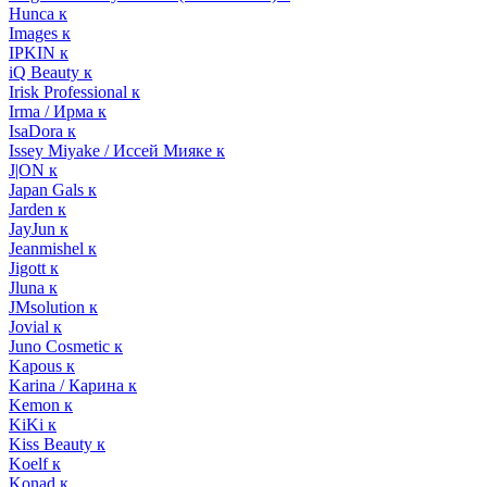
Hunca к
Images к
IPKIN к
iQ Beauty к
Irisk Professional к
Irma / Ирма к
IsaDora к
Issey Miyake / Иссей Мияке к
J|ON к
Japan Gals к
Jarden к
JayJun к
Jeanmishel к
Jigott к
Jluna к
JMsolution к
Jovial к
Juno Cosmetic к
Kapous к
Karina / Карина к
Kemon к
KiKi к
Kiss Beauty к
Koelf к
Konad к