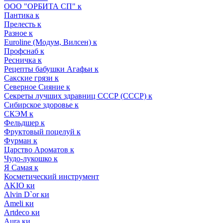
ООО "ОРБИТА СП" к
Пантика к
Прелесть к
Разное к
Euroline (Модум, Вилсен) к
Профснаб к
Ресничка к
Рецепты бабушки Агафьи к
Сакские грязи к
Северное Сияние к
Секреты лучших здравниц СССР (СССР) к
Сибирское здоровье к
СКЭМ к
Фельдшер к
Фруктовый поцелуй к
Фурман к
Царство Ароматов к
Чудо-лукошко к
Я Самая к
Косметический инструмент
AKIO ки
Alvin D`or ки
Ameli ки
Artdeco ки
Aura ки