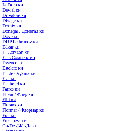
IsaDora ки
Dewal ки
Di Valore ки
Divage ки
Domix ки
Donegal / Донегал ки
Dove ки
DUP Pelhrimov ки
Edgar ки
El Corazon ки
Ellis Cosmetic ки
Essence ки
Estelare ки
Etude Organix ки
Eva ки
Evabond ки
Farres ки
Ffleur / Флер ки
Flirt ки
Florans ки
Flormar / Флормар ки
Foli ки
Freshness ки
Ga-De / Жа-Де ки