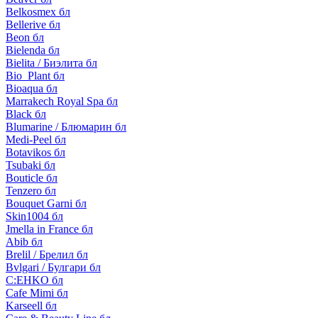
Belkosmex бл
Bellerive бл
Beon бл
Bielenda бл
Bielita / Биэлита бл
Bio_Plant бл
Bioaqua бл
Marrakech Royal Spa бл
Black бл
Blumarine / Блюмарин бл
Medi-Peel бл
Botavikos бл
Tsubaki бл
Bouticle бл
Tenzero бл
Bouquet Garni бл
Skin1004 бл
Jmella in France бл
Abib бл
Brelil / Брелил бл
Bvlgari / Булгари бл
C:EHKO бл
Cafe Mimi бл
Karseell бл