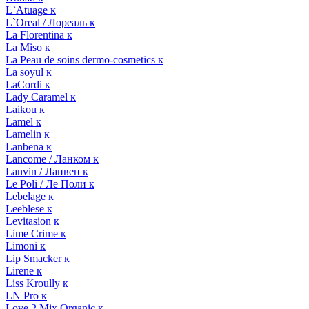
L`Atuage к
L`Oreal / Лореаль к
La Florentina к
La Miso к
La Peau de soins dermo-cosmetics к
La soyul к
LaCordi к
Lady Caramel к
Laikou к
Lamel к
Lamelin к
Lanbena к
Lancome / Ланком к
Lanvin / Ланвен к
Le Poli / Ле Поли к
Lebelage к
Leeblese к
Levitasion к
Lime Crime к
Limoni к
Lip Smacker к
Lirene к
Liss Kroully к
LN Pro к
Love 2 Mix Organic к