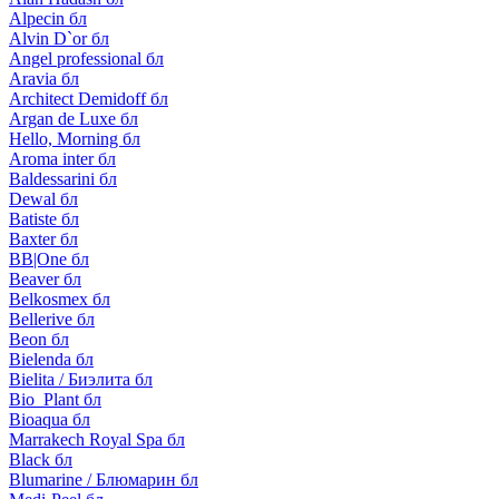
Alpecin бл
Alvin D`or бл
Angel professional бл
Aravia бл
Architect Demidoff бл
Argan de Luxe бл
Hello, Morning бл
Aroma inter бл
Baldessarini бл
Dewal бл
Batiste бл
Baxter бл
BB|One бл
Beaver бл
Belkosmex бл
Bellerive бл
Beon бл
Bielenda бл
Bielita / Биэлита бл
Bio_Plant бл
Bioaqua бл
Marrakech Royal Spa бл
Black бл
Blumarine / Блюмарин бл