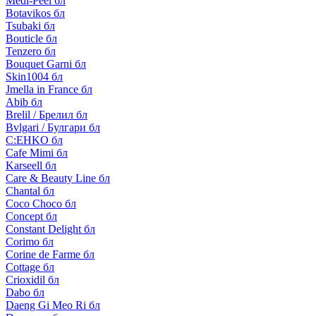
Medi-Peel бл
Botavikos бл
Tsubaki бл
Bouticle бл
Tenzero бл
Bouquet Garni бл
Skin1004 бл
Jmella in France бл
Abib бл
Brelil / Брелил бл
Bvlgari / Булгари бл
C:EHKO бл
Cafe Mimi бл
Karseell бл
Care & Beauty Line бл
Chantal бл
Coco Choco бл
Concept бл
Constant Delight бл
Corimo бл
Corine de Farme бл
Cottage бл
Crioxidil бл
Dabo бл
Daeng Gi Meo Ri бл