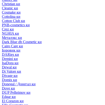
Christian ки
Cleanic ки
Cosmake ки
Cottolina ки
Cotton Club ки
PNB-cosmetics ки
Crez ки
NGHIA ки
Металэкс ки
Dark Blue db Cosmetic ки
Cairo Care ки
Боровик ки
DARies ки
Demini ки
IsaDora ки
Dewal ки
Di Valore ки
Divage ки
Domix ки
Donegal / Донегал ки
Dove ки
DUP Pelhrimov ки
Edgar ки
El Corazon ки