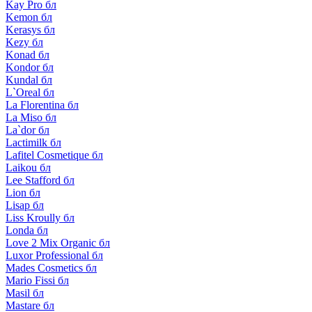
Kay Pro бл
Kemon бл
Kerasys бл
Kezy бл
Konad бл
Kondor бл
Kundal бл
L`Oreal бл
La Florentina бл
La Miso бл
La`dor бл
Lactimilk бл
Lafitel Cosmetique бл
Laikou бл
Lee Stafford бл
Lion бл
Lisap бл
Liss Kroully бл
Londa бл
Love 2 Mix Organic бл
Luxor Professional бл
Mades Cosmetics бл
Mario Fissi бл
Masil бл
Mastare бл