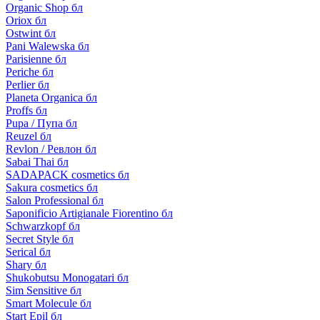
Organic Shop бл
Oriox бл
Ostwint бл
Pani Walewska бл
Parisienne бл
Periche бл
Perlier бл
Planeta Organica бл
Proffs бл
Pupa / Пупа бл
Reuzel бл
Revlon / Ревлон бл
Sabai Thai бл
SADAPACK cosmetics бл
Sakura cosmetics бл
Salon Professional бл
Saponificio Artigianale Fiorentino бл
Schwarzkopf бл
Secret Style бл
Serical бл
Shary бл
Shukobutsu Monogatari бл
Sim Sensitive бл
Smart Molecule бл
Start Epil бл