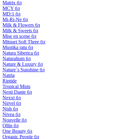
Matrix бл
MCY бл
MD:1 бл
Mi-Ri-Ne бл
Milk & Flowers бл
Milk & Sweets бл
Mise en scene бл
Mitsuei Soft Three бл
Mustika ratu бл
Natura Siberica бл
Naturalium бл
Nature & Luxury бл
Nature`s Sunshine бл
Natria
Riptide
Tropical Mists
Nesti Dante бл
Nexxt бл
Nirvel бл
Nish бл
Nivea бл
Nouvelle бл
Ollin бл
One Beauty бл
Organic People бл