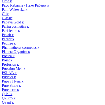
Ottie к
Paco Rabanne / Пако Рабанн к
Pani Walewska к
Chic
Classic
Papaya Gold к
Parisa cosmetics к
Parisienne к
Pekah к
Perlier к
Petitfee к
Pharmatheiss cosmetics к
Planeta Organica к
Poetea к
Point к
Profusion к
Prosalon Med к
PSLAB к
Pudaier к
Pupa / Пупа к
Pure Smile к
Purederm к
Q P I к
Q2 Pro к
Qyanf к