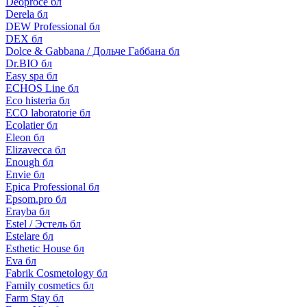
Deoproce бл
Derela бл
DEW Professional бл
DEX бл
Dolce & Gabbana / Дольче Габбана бл
Dr.BIO бл
Easy spa бл
ECHOS Line бл
Eco histeria бл
ECO laboratorie бл
Ecolatier бл
Eleon бл
Elizavecca бл
Enough бл
Envie бл
Epica Professional бл
Epsom.pro бл
Erayba бл
Estel / Эстель бл
Estelare бл
Esthetic House бл
Eva бл
Fabrik Cosmetology бл
Family cosmetics бл
Farm Stay бл