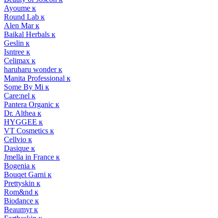
Ayoume к
Round Lab к
Alen Mar к
Baikal Herbals к
Geslin к
Isntree к
Celimax к
haruharu wonder к
Manita Professional к
Some By Mi к
Care:nel к
Pantera Organic к
Dr. Althea к
HYGGEE к
VT Cosmetics к
Cellvio к
Dasique к
Jmella in France к
Bogenia к
Bouqet Garni к
Prettyskin к
Rom&nd к
Biodance к
Beaumyr к