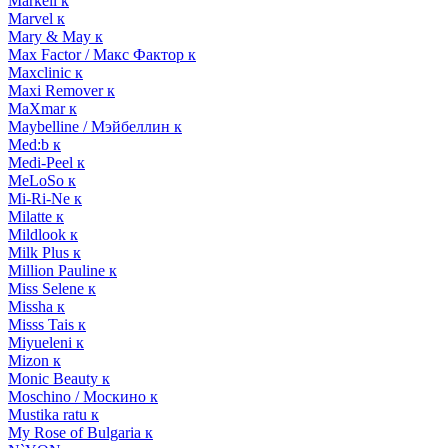
Markell к
Marvel к
Mary & May к
Max Factor / Макс Фактор к
Maxclinic к
Maxi Remover к
MaXmar к
Maybelline / Мэйбеллин к
Med:b к
Medi-Peel к
MeLoSo к
Mi-Ri-Ne к
Milatte к
Mildlook к
Milk Plus к
Million Pauline к
Miss Selene к
Missha к
Misss Tais к
Miyueleni к
Mizon к
Monic Beauty к
Moschino / Москино к
Mustika ratu к
My Rose of Bulgaria к