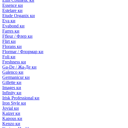
Ellis Cosmetic ки
Essence ки
Estelare ки
Etude Organix ки
Eva ки
Evabond ки
Farres ки
Ffleur / Флер ки
Flirt ки
Florans ки
Flormar / Флормар ки
Foli ки
Freshness ки
Ga-De / Жа-Де ки
Galenco ки
Germanicur ки
Gillette ки
Images ки
Infinity ки
Irisk Professional ки
Iron Style ки
Jovial ки
Kaizer ки
Kapous ки
Kenzo ки