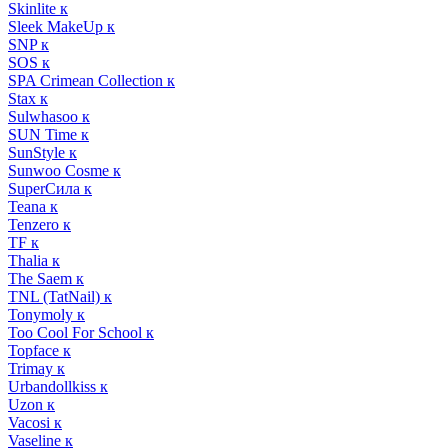
Skinlite к
Sleek MakeUp к
SNP к
SOS к
SPA Crimean Collection к
Stax к
Sulwhasoo к
SUN Time к
SunStyle к
Sunwoo Cosme к
SuperСила к
Teana к
Tenzero к
TF к
Thalia к
The Saem к
TNL (TatNail) к
Tonymoly к
Too Cool For School к
Topface к
Trimay к
Urbandollkiss к
Uzon к
Vacosi к
Vaseline к