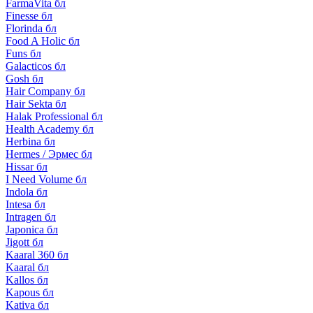
FarmaVita бл
Finesse бл
Florinda бл
Food A Holic бл
Funs бл
Galacticos бл
Gosh бл
Hair Company бл
Hair Sekta бл
Halak Professional бл
Health Academy бл
Herbina бл
Hermes / Эрмес бл
Hissar бл
I Need Volume бл
Indola бл
Intesa бл
Intragen бл
Japonica бл
Jigott бл
Kaaral 360 бл
Kaaral бл
Kallos бл
Kapous бл
Kativa бл