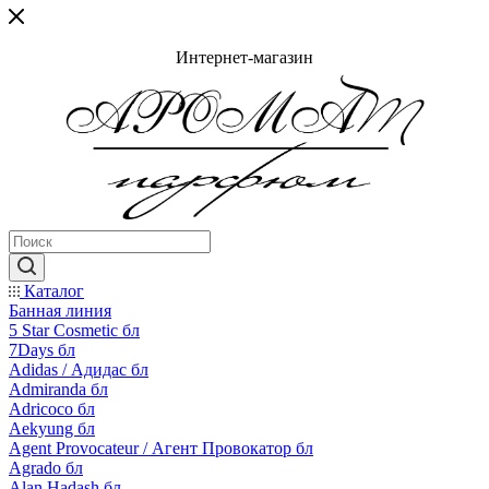
Интернет-магазин
Каталог
Банная линия
5 Star Cosmetic бл
7Days бл
Adidas / Адидас бл
Admiranda бл
Adricoco бл
Aekyung бл
Agent Provocateur / Агент Провокатор бл
Agrado бл
Alan Hadash бл