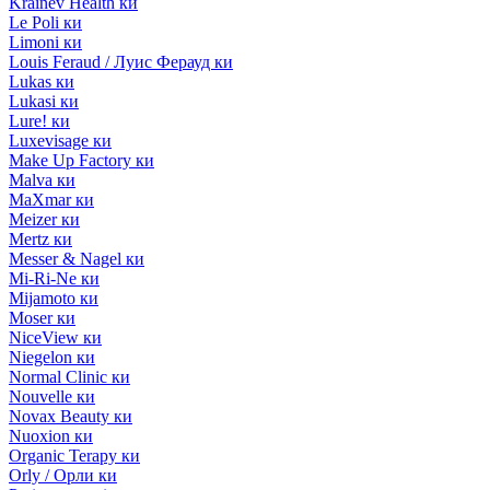
Krainev Health ки
Le Poli ки
Limoni ки
Louis Feraud / Луис Ферауд ки
Lukas ки
Lukasi ки
Lure! ки
Luxevisage ки
Make Up Factory ки
Malva ки
MaXmar ки
Meizer ки
Mertz ки
Messer & Nagel ки
Mi-Ri-Ne ки
Mijamoto ки
Moser ки
NiceView ки
Niegelon ки
Normal Clinic ки
Nouvelle ки
Novax Beauty ки
Nuoxion ки
Organic Terapy ки
Orly / Орли ки