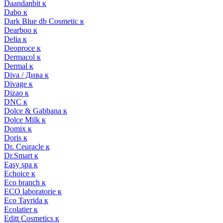
Daandanbit к
Dabo к
Dark Blue db Cosmetic к
Dearboo к
Delia к
Deoproce к
Dermacol к
Dermal к
Diva / Дива к
Divage к
Dizao к
DNC к
Dolce & Gabbana к
Dolce Milk к
Domix к
Doris к
Dr. Ceuracle к
Dr.Smart к
Easy spa к
Echoice к
Eco branch к
ECO laboratorie к
Eco Tavrida к
Ecolatier к
Editt Cosmetics к