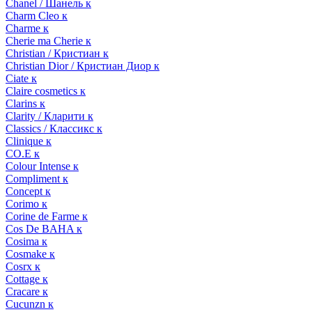
Chanel / Шанель к
Charm Cleo к
Charme к
Cherie ma Cherie к
Christian / Кристиан к
Christian Dior / Кристиан Диор к
Ciate к
Claire cosmetics к
Clarins к
Clarity / Кларити к
Classics / Классикс к
Clinique к
CO.E к
Colour Intense к
Compliment к
Concept к
Corimo к
Corine de Farme к
Cos De BAHA к
Cosima к
Cosmake к
Cosrx к
Cottage к
Cracare к
Cucunzn к