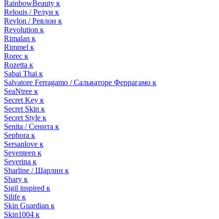
RainbowBeauty к
Relouis / Релуи к
Revlon / Ревлон к
Revolution к
Rimalan к
Rimmel к
Rorec к
Rozetta к
Sabai Thai к
Salvatore Ferragamo / Сальваторе Феррагамо к
SeaNtree к
Secret Key к
Secret Skin к
Secret Style к
Senita / Сенита к
Sephora к
Sersanlove к
Seventeen к
Severina к
Sharline / Шарлин к
Shary к
Sigil inspired к
Silife к
Skin Guardian к
Skin1004 к