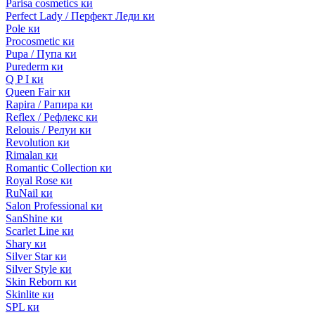
Parisa cosmetics ки
Perfect Lady / Перфект Леди ки
Pole ки
Procosmetic ки
Pupa / Пупа ки
Purederm ки
Q P I ки
Queen Fair ки
Rapira / Рапира ки
Reflex / Рефлекс ки
Relouis / Релуи ки
Revolution ки
Rimalan ки
Romantic Collection ки
Royal Rose ки
RuNail ки
Salon Professional ки
SanShine ки
Scarlet Line ки
Shary ки
Silver Star ки
Silver Style ки
Skin Reborn ки
Skinlite ки
SPL ки