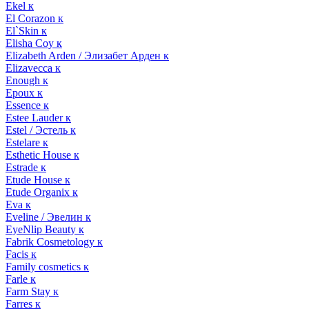
Ekel к
El Corazon к
El`Skin к
Elisha Coy к
Elizabeth Arden / Элизабет Арден к
Elizavecca к
Enough к
Epoux к
Essence к
Estee Lauder к
Estel / Эстель к
Estelare к
Esthetic House к
Estrade к
Etude House к
Etude Organix к
Eva к
Eveline / Эвелин к
EyeNlip Beauty к
Fabrik Cosmetology к
Facis к
Family cosmetics к
Farle к
Farm Stay к
Farres к