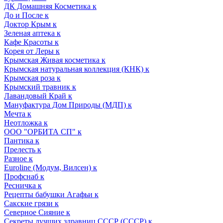
ДК Домашняя Косметика к
До и После к
Доктор Крым к
Зеленая аптека к
Кафе Красоты к
Корея от Леры к
Крымская Живая косметика к
Крымская натуральная коллекция (КНК) к
Крымская роза к
Крымский травник к
Лавандовый Край к
Мануфактура Дом Природы (МДП) к
Мечта к
Неотложка к
ООО "ОРБИТА СП" к
Пантика к
Прелесть к
Разное к
Euroline (Модум, Вилсен) к
Профснаб к
Ресничка к
Рецепты бабушки Агафьи к
Сакские грязи к
Северное Сияние к
Секреты лучших здравниц СССР (СССР) к