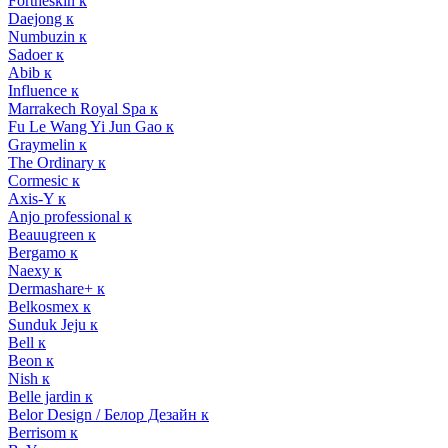
Fortheskin к
Daejong к
Numbuzin к
Sadoer к
Abib к
Influence к
Marrakech Royal Spa к
Fu Le Wang Yi Jun Gao к
Graymelin к
The Ordinary к
Cormesic к
Axis-Y к
Anjo professional к
Beauugreen к
Bergamo к
Naexy к
Dermashare+ к
Belkosmex к
Sunduk Jeju к
Bell к
Beon к
Nish к
Belle jardin к
Belor Design / Белор Дезайн к
Berrisom к