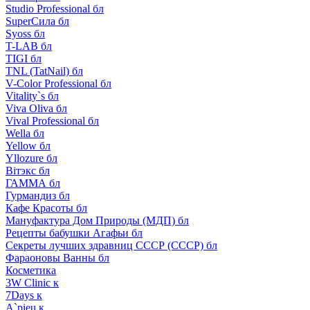
Studio Professional бл
SuperСила бл
Syoss бл
T-LAB бл
TIGI бл
TNL (TatNail) бл
V-Color Professional бл
Vitality`s бл
Viva Oliva бл
Vival Professional бл
Wella бл
Yellow бл
Yllozure бл
Вiтэкс бл
ГАММА бл
Гурмандиз бл
Кафе Красоты бл
Мануфактура Дом Природы (МДП) бл
Рецепты бабушки Агафьи бл
Секреты лучших здравниц СССР (СССР) бл
Фараоновы Ванны бл
Косметика
3W Clinic к
7Days к
A`pieu к