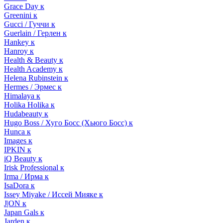
Grace Day к
Greenini к
Gucci / Гуччи к
Guerlain / Герлен к
Hankey к
Hanroy к
Health & Beauty к
Health Academy к
Helena Rubinstein к
Hermes / Эрмес к
Himalaya к
Holika Holika к
Hudabeauty к
Hugo Boss / Хуго Босс (Хьюго Босс) к
Hunca к
Images к
IPKIN к
iQ Beauty к
Irisk Professional к
Irma / Ирма к
IsaDora к
Issey Miyake / Иссей Мияке к
J|ON к
Japan Gals к
Jarden к