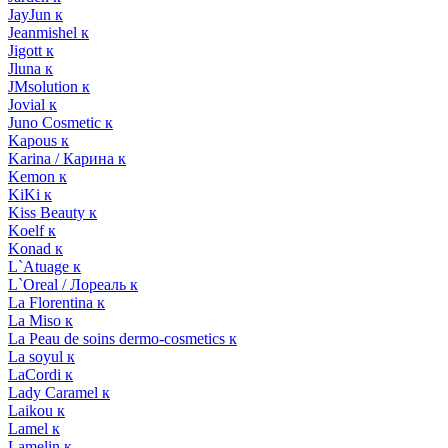
JayJun к
Jeanmishel к
Jigott к
Jluna к
JMsolution к
Jovial к
Juno Cosmetic к
Kapous к
Karina / Карина к
Kemon к
KiKi к
Kiss Beauty к
Koelf к
Konad к
L`Atuage к
L`Oreal / Лореаль к
La Florentina к
La Miso к
La Peau de soins dermo-cosmetics к
La soyul к
LaCordi к
Lady Caramel к
Laikou к
Lamel к
Lamelin к