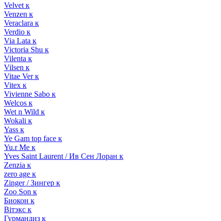
Velvet к
Venzen к
Veraclara к
Verdio к
Via Lata к
Victoria Shu к
Vilenta к
Vilsen к
Vitae Ver к
Vitex к
Vivienne Sabo к
Welcos к
Wet n Wild к
Wokali к
Yass к
Ye Gam top face к
Yu.r Me к
Yves Saint Laurent / Ив Сен Лоран к
Zenzia к
zero age к
Zinger / Зингер к
Zoo Son к
Биокон к
Вiтэкс к
Гурмандиз к