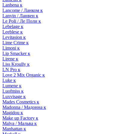
Lanbena к
Lancome / Ланком к
Lanvin / Ланвен к
Le Poli / Ле Поли к
Lebelage к
Leeblese к
Levitasion к
Lime Crime к
Limoni к
Lip Smacker к
Lirene к
Liss Kroully к
LN Pro к
Love 2 Mix Organic к
Luke к
Lumene к
Luofmiss к
Luxvisage к
Mades Cosmetics к
Madonna / Мадонна к
Magidou к
Make up Factory к
Malva / Мальва к
Manhattan к