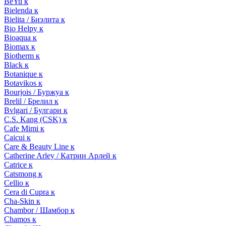
BeYu к
Bielenda к
Bielita / Биэлита к
Bio Helpy к
Bioaqua к
Biomax к
Biotherm к
Black к
Botanique к
Botavikos к
Bourjois / Буржуа к
Brelil / Брелил к
Bvlgari / Булгари к
C.S. Kang (CSK) к
Cafe Mimi к
Caicui к
Care & Beauty Line к
Catherine Arley / Катрин Арлей к
Catrice к
Catsmong к
Cellio к
Cera di Cupra к
Cha-Skin к
Chambor / Шамбор к
Chamos к