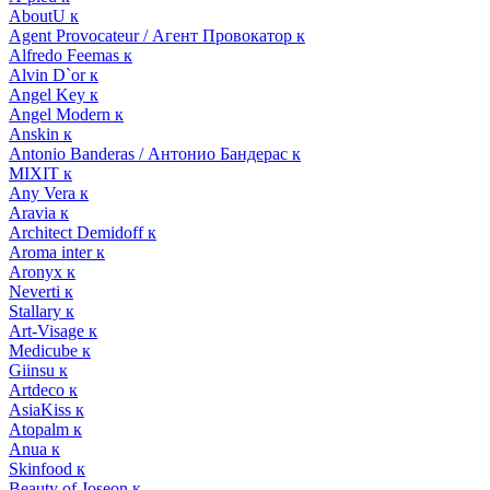
AboutU к
Agent Provocateur / Агент Провокатор к
Alfredo Feemas к
Alvin D`or к
Angel Key к
Angel Modern к
Anskin к
Antonio Banderas / Антонио Бандерас к
MIXIT к
Any Vera к
Aravia к
Architect Demidoff к
Aroma inter к
Aronyx к
Neverti к
Stallary к
Art-Visage к
Medicube к
Giinsu к
Artdeco к
AsiaKiss к
Atopalm к
Anua к
Skinfood к
Beauty of Joseon к