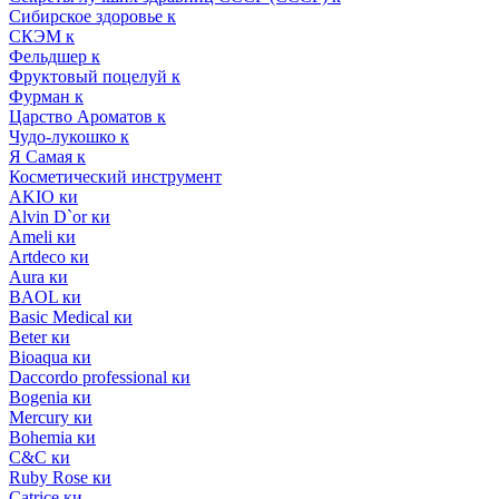
Сибирское здоровье к
СКЭМ к
Фельдшер к
Фруктовый поцелуй к
Фурман к
Царство Ароматов к
Чудо-лукошко к
Я Самая к
Косметический инструмент
AKIO ки
Alvin D`or ки
Ameli ки
Artdeco ки
Aura ки
BAOL ки
Basic Medical ки
Beter ки
Bioaqua ки
Daccordo professional ки
Bogenia ки
Mercury ки
Bohemia ки
C&C ки
Ruby Rose ки
Catrice ки