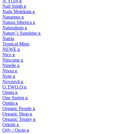
N`YON к
Nail Smith к
Nails Molekula к
Nanamus к
Natura Siberica к
Naturalium к
Nature`s Sunshine к
Natria
Tropical Mists
NEWE к
Nice к
Nincome к
Ninelle к
Nivea к
Note к
Novosvit к
O.TWO.O к
Omga к
One Spring к
Optim к
Organic People к
Organic Shop к
Organic Terapy к
Orkide к
Orly / Орли к