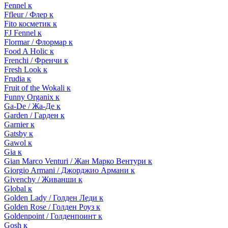
Fennel к
Ffleur / Флер к
Fito косметик к
FJ Fennel к
Flormar / Флормар к
Food A Holic к
Frenchi / Френчи к
Fresh Look к
Frudia к
Fruit of the Wokali к
Funny Organix к
Ga-De / Жа-Де к
Garden / Гарден к
Garnier к
Gatsby к
Gawol к
Gia к
Gian Marco Venturi / Жан Марко Вентури к
Giorgio Armani / Джорджио Армани к
Givenchy / Живанши к
Global к
Golden Lady / Голден Леди к
Golden Rose / Голден Роуз к
Goldenpoint / Голденпоинт к
Gosh к