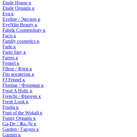
Etude House к
Etude Organix к
Eva к
Eveline / Эвелин к
EyeNlip Beauty к
Fabrik Cosmetology к
Facis к
Family cosmetics к
Farle к
Farm Stay к
Farres к
Fennel к
Ffleur / Флер к
Fito косметик к
FJ Fennel к
Flormar / Флормар к
Food A Holic к
Frenchi / Френчи к
Fresh Look к
Frudia к
Fruit of the Wokali к
Funny Organix к
Ga-De / Жа-Де к
Garden / Гарден к
Garnier к