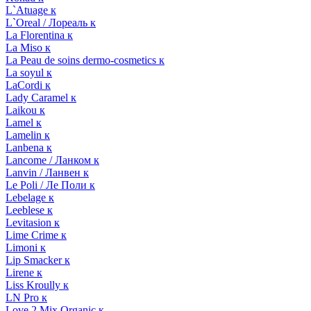
L`Atuage к
L`Oreal / Лореаль к
La Florentina к
La Miso к
La Peau de soins dermo-cosmetics к
La soyul к
LaCordi к
Lady Caramel к
Laikou к
Lamel к
Lamelin к
Lanbena к
Lancome / Ланком к
Lanvin / Ланвен к
Le Poli / Ле Поли к
Lebelage к
Leeblese к
Levitasion к
Lime Crime к
Limoni к
Lip Smacker к
Lirene к
Liss Kroully к
LN Pro к
Love 2 Mix Organic к