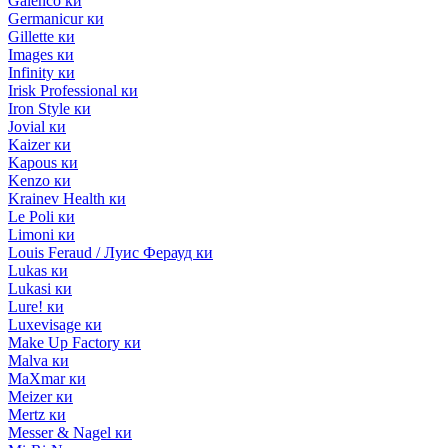
Galenco ки
Germanicur ки
Gillette ки
Images ки
Infinity ки
Irisk Professional ки
Iron Style ки
Jovial ки
Kaizer ки
Kapous ки
Kenzo ки
Krainev Health ки
Le Poli ки
Limoni ки
Louis Feraud / Луис Ферауд ки
Lukas ки
Lukasi ки
Lure! ки
Luxevisage ки
Make Up Factory ки
Malva ки
MaXmar ки
Meizer ки
Mertz ки
Messer & Nagel ки