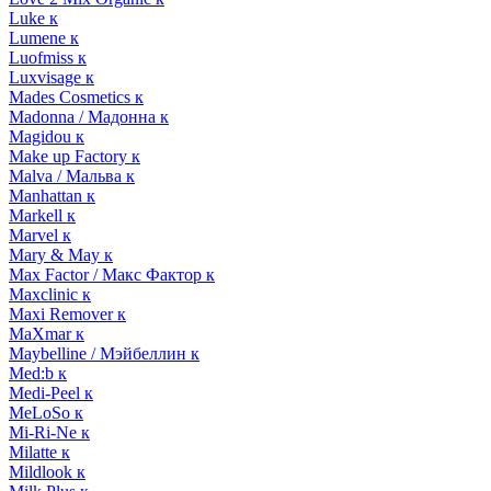
Luke к
Lumene к
Luofmiss к
Luxvisage к
Mades Cosmetics к
Madonna / Мадонна к
Magidou к
Make up Factory к
Malva / Мальва к
Manhattan к
Markell к
Marvel к
Mary & May к
Max Factor / Макс Фактор к
Maxclinic к
Maxi Remover к
MaXmar к
Maybelline / Мэйбеллин к
Med:b к
Medi-Peel к
MeLoSo к
Mi-Ri-Ne к
Milatte к
Mildlook к