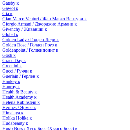
Gatsby к
Gawol к
Gia к
Gian Marco Venturi / Жан Марко Вентури к
Giorgio Armani / Джорджио Армани к
Givenchy / Живанши к
Global к
Golden Lady / Голден Леди к
Golden Rose / Голден Роуз к
Goldenpoint / Голденпоинт к
Gosh к
Grace Day к
Greenini к
Gucci / Гуччи к
Guerlain / Герлен к
Hankey к
Hanroy к
Health & Beauty к
Health Academy к
Helena Rubinstein к
Hermes / Эрмес к
Himalaya к
Holika Holika к
Hudabeauty к
Hugo Boss / Хуго Босс (Хьюго Босс) к