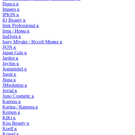
Hunca к
Images к
IPKIN к
iQ Beauty к
Irisk Professional к
Irma / Ирма к
IsaDora к
Issey Miyake / Иссей Мияке к
J|ON к
Japan Gals к
Jarden к
JayJun к
Jeanmishel к
Jigott к
Jluna к
JMsolution к
Jovial к
Juno Cosmetic к
Kapous к
Karina / Карина к
Kemon к
KiKi к
Kiss Beauty к
Koelf к
Konad к