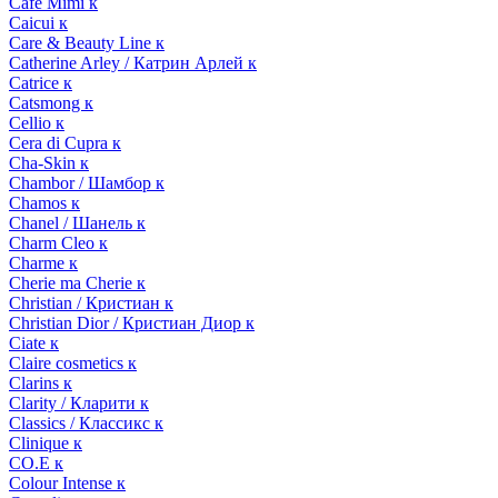
Cafe Mimi к
Caicui к
Care & Beauty Line к
Catherine Arley / Катрин Арлей к
Catrice к
Catsmong к
Cellio к
Cera di Cupra к
Cha-Skin к
Chambor / Шамбор к
Chamos к
Chanel / Шанель к
Charm Cleo к
Charme к
Cherie ma Cherie к
Christian / Кристиан к
Christian Dior / Кристиан Диор к
Ciate к
Claire cosmetics к
Clarins к
Clarity / Кларити к
Classics / Классикс к
Clinique к
CO.E к
Colour Intense к