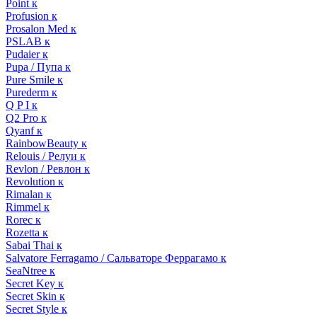
Point к
Profusion к
Prosalon Med к
PSLAB к
Pudaier к
Pupa / Пупа к
Pure Smile к
Purederm к
Q P I к
Q2 Pro к
Qyanf к
RainbowBeauty к
Relouis / Релуи к
Revlon / Ревлон к
Revolution к
Rimalan к
Rimmel к
Rorec к
Rozetta к
Sabai Thai к
Salvatore Ferragamo / Сальваторе Феррагамо к
SeaNtree к
Secret Key к
Secret Skin к
Secret Style к