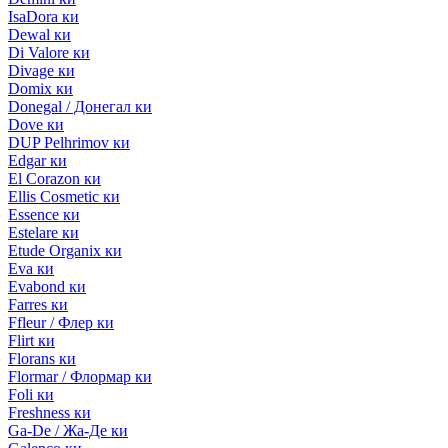
IsaDora ки
Dewal ки
Di Valore ки
Divage ки
Domix ки
Donegal / Донегал ки
Dove ки
DUP Pelhrimov ки
Edgar ки
El Corazon ки
Ellis Cosmetic ки
Essence ки
Estelare ки
Etude Organix ки
Eva ки
Evabond ки
Farres ки
Ffleur / Флер ки
Flirt ки
Florans ки
Flormar / Флормар ки
Foli ки
Freshness ки
Ga-De / Жа-Де ки