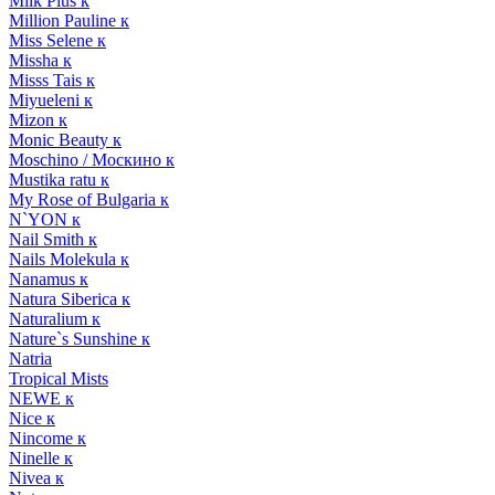
Milk Plus к
Million Pauline к
Miss Selene к
Missha к
Misss Tais к
Miyueleni к
Mizon к
Monic Beauty к
Moschino / Москино к
Mustika ratu к
My Rose of Bulgaria к
N`YON к
Nail Smith к
Nails Molekula к
Nanamus к
Natura Siberica к
Naturalium к
Nature`s Sunshine к
Natria
Tropical Mists
NEWE к
Nice к
Nincome к
Ninelle к
Nivea к