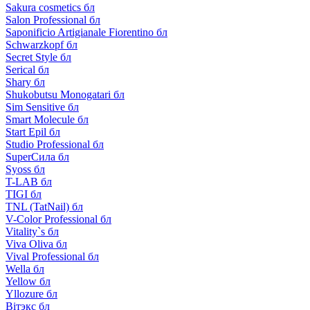
Sakura cosmetics бл
Salon Professional бл
Saponificio Artigianale Fiorentino бл
Schwarzkopf бл
Secret Style бл
Serical бл
Shary бл
Shukobutsu Monogatari бл
Sim Sensitive бл
Smart Molecule бл
Start Epil бл
Studio Professional бл
SuperСила бл
Syoss бл
T-LAB бл
TIGI бл
TNL (TatNail) бл
V-Color Professional бл
Vitality`s бл
Viva Oliva бл
Vival Professional бл
Wella бл
Yellow бл
Yllozure бл
Вiтэкс бл