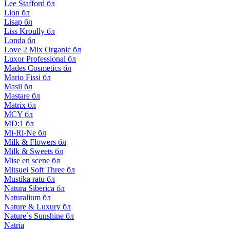
Lee Stafford бл
Lion бл
Lisap бл
Liss Kroully бл
Londa бл
Love 2 Mix Organic бл
Luxor Professional бл
Mades Cosmetics бл
Mario Fissi бл
Masil бл
Mastare бл
Matrix бл
MCY бл
MD:1 бл
Mi-Ri-Ne бл
Milk & Flowers бл
Milk & Sweets бл
Mise en scene бл
Mitsuei Soft Three бл
Mustika ratu бл
Natura Siberica бл
Naturalium бл
Nature & Luxury бл
Nature`s Sunshine бл
Natria