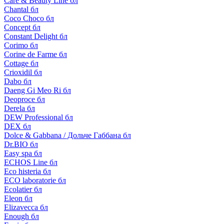
Care & Beauty Line бл
Chantal бл
Coco Choco бл
Concept бл
Constant Delight бл
Corimo бл
Corine de Farme бл
Cottage бл
Crioxidil бл
Dabo бл
Daeng Gi Meo Ri бл
Deoproce бл
Derela бл
DEW Professional бл
DEX бл
Dolce & Gabbana / Дольче Габбана бл
Dr.BIO бл
Easy spa бл
ECHOS Line бл
Eco histeria бл
ECO laboratorie бл
Ecolatier бл
Eleon бл
Elizavecca бл
Enough бл