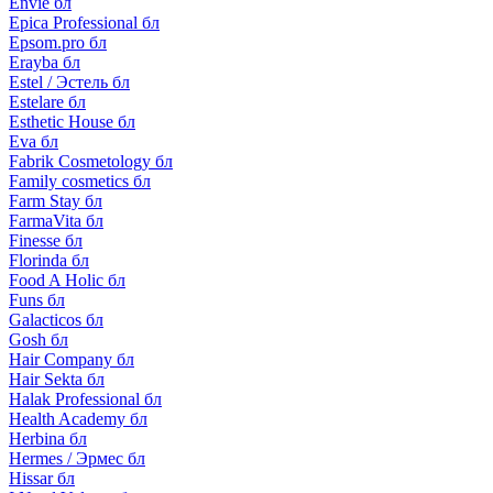
Envie бл
Epica Professional бл
Epsom.pro бл
Erayba бл
Estel / Эстель бл
Estelare бл
Esthetic House бл
Eva бл
Fabrik Cosmetology бл
Family cosmetics бл
Farm Stay бл
FarmaVita бл
Finesse бл
Florinda бл
Food A Holic бл
Funs бл
Galacticos бл
Gosh бл
Hair Company бл
Hair Sekta бл
Halak Professional бл
Health Academy бл
Herbina бл
Hermes / Эрмес бл
Hissar бл