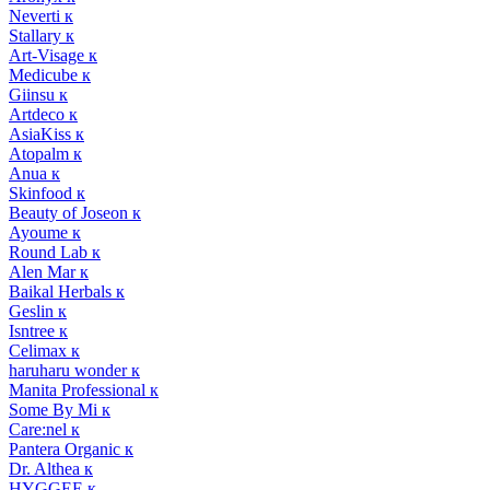
Neverti к
Stallary к
Art-Visage к
Medicube к
Giinsu к
Artdeco к
AsiaKiss к
Atopalm к
Anua к
Skinfood к
Beauty of Joseon к
Ayoume к
Round Lab к
Alen Mar к
Baikal Herbals к
Geslin к
Isntree к
Celimax к
haruharu wonder к
Manita Professional к
Some By Mi к
Care:nel к
Pantera Organic к
Dr. Althea к
HYGGEE к