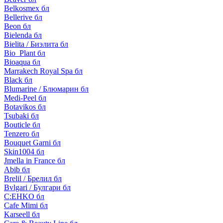
Belkosmex бл
Bellerive бл
Beon бл
Bielenda бл
Bielita / Биэлита бл
Bio_Plant бл
Bioaqua бл
Marrakech Royal Spa бл
Black бл
Blumarine / Блюмарин бл
Medi-Peel бл
Botavikos бл
Tsubaki бл
Bouticle бл
Tenzero бл
Bouquet Garni бл
Skin1004 бл
Jmella in France бл
Abib бл
Brelil / Брелил бл
Bvlgari / Булгари бл
C:EHKO бл
Cafe Mimi бл
Karseell бл