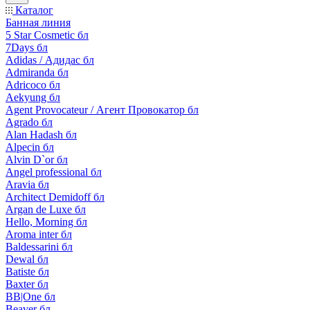
Каталог
Банная линия
5 Star Cosmetic бл
7Days бл
Adidas / Адидас бл
Admiranda бл
Adricoco бл
Aekyung бл
Agent Provocateur / Агент Провокатор бл
Agrado бл
Alan Hadash бл
Alpecin бл
Alvin D`or бл
Angel professional бл
Aravia бл
Architect Demidoff бл
Argan de Luxe бл
Hello, Morning бл
Aroma inter бл
Baldessarini бл
Dewal бл
Batiste бл
Baxter бл
BB|One бл
Beaver бл