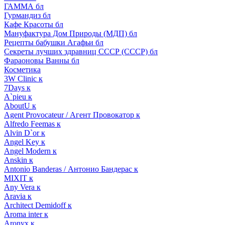
ГАММА бл
Гурмандиз бл
Кафе Красоты бл
Мануфактура Дом Природы (МДП) бл
Рецепты бабушки Агафьи бл
Секреты лучших здравниц СССР (СССР) бл
Фараоновы Ванны бл
Косметика
3W Clinic к
7Days к
A`pieu к
AboutU к
Agent Provocateur / Агент Провокатор к
Alfredo Feemas к
Alvin D`or к
Angel Key к
Angel Modern к
Anskin к
Antonio Banderas / Антонио Бандерас к
MIXIT к
Any Vera к
Aravia к
Architect Demidoff к
Aroma inter к
Aronyx к