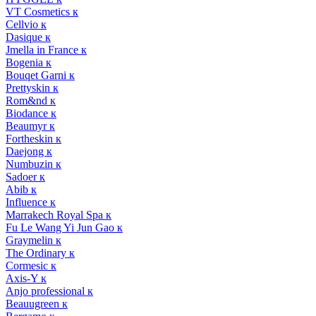
VT Cosmetics к
Cellvio к
Dasique к
Jmella in France к
Bogenia к
Bouqet Garni к
Prettyskin к
Rom&nd к
Biodance к
Beaumyr к
Fortheskin к
Daejong к
Numbuzin к
Sadoer к
Abib к
Influence к
Marrakech Royal Spa к
Fu Le Wang Yi Jun Gao к
Graymelin к
The Ordinary к
Cormesic к
Axis-Y к
Anjo professional к
Beauugreen к