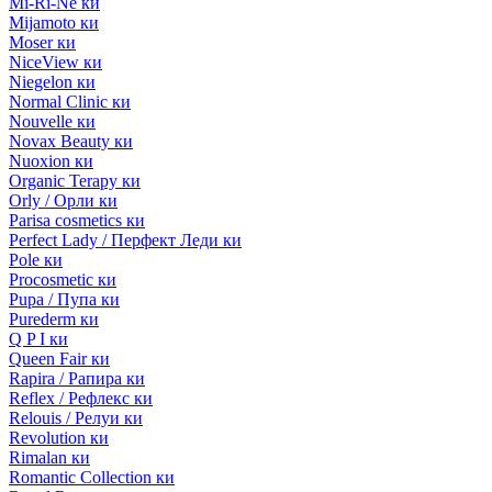
Mi-Ri-Ne ки
Mijamoto ки
Moser ки
NiceView ки
Niegelon ки
Normal Clinic ки
Nouvelle ки
Novax Beauty ки
Nuoxion ки
Organic Terapy ки
Orly / Орли ки
Parisa cosmetics ки
Perfect Lady / Перфект Леди ки
Pole ки
Procosmetic ки
Pupa / Пупа ки
Purederm ки
Q P I ки
Queen Fair ки
Rapira / Рапира ки
Reflex / Рефлекс ки
Relouis / Релуи ки
Revolution ки
Rimalan ки
Romantic Collection ки