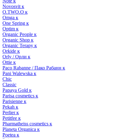
Note к
Novosvit к
O.TWO.O к
Omga к
One Spring к
Optim к
Organic People к
Organic Shop к
Organic Terapy к
Orkide к
Orly / Орли к
Ottie к
Paco Rabanne / Пако Рабанн к
Pani Walewska к
Chic
Classic
Papaya Gold к
Parisa cosmetics к
Parisienne к
Pekah к
Perlier к
Petitfee к
Pharmatheiss cosmetics к
Planeta Organica к
Poetea к