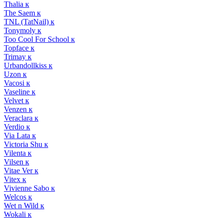
Thalia к
The Saem к
TNL (TatNail) к
Tonymoly к
Too Cool For School к
Topface к
Trimay к
Urbandollkiss к
Uzon к
Vacosi к
Vaseline к
Velvet к
Venzen к
Veraclara к
Verdio к
Via Lata к
Victoria Shu к
Vilenta к
Vilsen к
Vitae Ver к
Vitex к
Vivienne Sabo к
Welcos к
Wet n Wild к
Wokali к