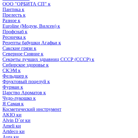
ООО "ОРБИТА СП" к
Пантика к
Прелесть к
Разное к
Euroline (Модум, Вилсен) к
Профснаб к
Ресничка к
Рецепты бабушки Агафьи к
Сакские грязи к
Северное Сияние к
Секреты лучших здравниц СССР (СССР) к
Сибирское здоровье к
СКЭМ к
Фельдшер к
Фруктовый поцелуй к
Фурман к
Царство Ароматов к
Чудо-лукошко к
Я Самая к
Косметический инструмент
AKIO ки
Alvin D`or ки
Ameli ки
Artdeco ки
Aura ки