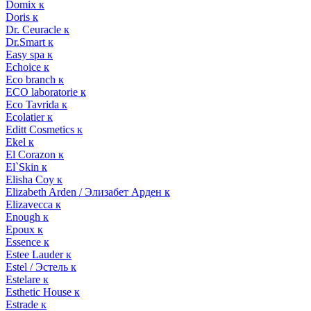
Domix к
Doris к
Dr. Ceuracle к
Dr.Smart к
Easy spa к
Echoice к
Eco branch к
ECO laboratorie к
Eco Tavrida к
Ecolatier к
Editt Cosmetics к
Ekel к
El Corazon к
El`Skin к
Elisha Coy к
Elizabeth Arden / Элизабет Арден к
Elizavecca к
Enough к
Epoux к
Essence к
Estee Lauder к
Estel / Эстель к
Estelare к
Esthetic House к
Estrade к