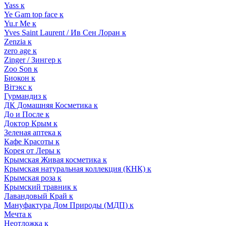
Yass к
Ye Gam top face к
Yu.r Me к
Yves Saint Laurent / Ив Сен Лоран к
Zenzia к
zero age к
Zinger / Зингер к
Zoo Son к
Биокон к
Вiтэкс к
Гурмандиз к
ДК Домашняя Косметика к
До и После к
Доктор Крым к
Зеленая аптека к
Кафе Красоты к
Корея от Леры к
Крымская Живая косметика к
Крымская натуральная коллекция (КНК) к
Крымская роза к
Крымский травник к
Лавандовый Край к
Мануфактура Дом Природы (МДП) к
Мечта к
Неотложка к