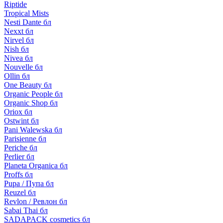
Riptide
Tropical Mists
Nesti Dante бл
Nexxt бл
Nirvel бл
Nish бл
Nivea бл
Nouvelle бл
Ollin бл
One Beauty бл
Organic People бл
Organic Shop бл
Oriox бл
Ostwint бл
Pani Walewska бл
Parisienne бл
Periche бл
Perlier бл
Planeta Organica бл
Proffs бл
Pupa / Пупа бл
Reuzel бл
Revlon / Ревлон бл
Sabai Thai бл
SADAPACK cosmetics бл