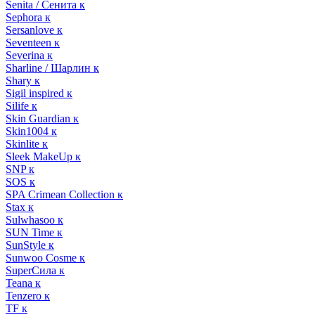
Senita / Сенита к
Sephora к
Sersanlove к
Seventeen к
Severina к
Sharline / Шарлин к
Shary к
Sigil inspired к
Silife к
Skin Guardian к
Skin1004 к
Skinlite к
Sleek MakeUp к
SNP к
SOS к
SPA Crimean Collection к
Stax к
Sulwhasoo к
SUN Time к
SunStyle к
Sunwoo Cosme к
SuperСила к
Teana к
Tenzero к
TF к