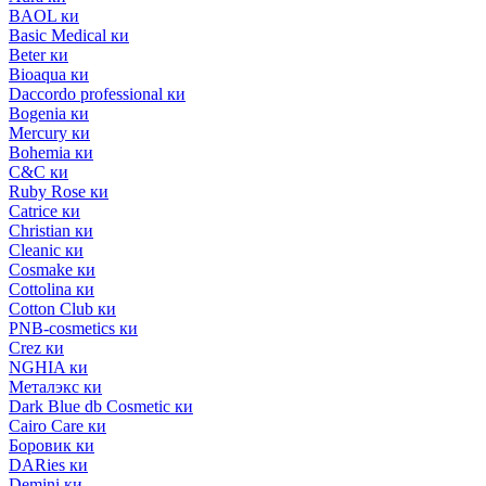
BAOL ки
Basic Medical ки
Beter ки
Bioaqua ки
Daccordo professional ки
Bogenia ки
Mercury ки
Bohemia ки
C&C ки
Ruby Rose ки
Catrice ки
Christian ки
Cleanic ки
Cosmake ки
Cottolina ки
Cotton Club ки
PNB-cosmetics ки
Crez ки
NGHIA ки
Металэкс ки
Dark Blue db Cosmetic ки
Cairo Care ки
Боровик ки
DARies ки
Demini ки