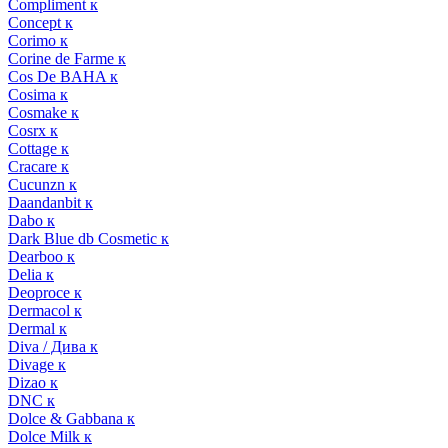
Compliment к
Concept к
Corimo к
Corine de Farme к
Cos De BAHA к
Cosima к
Cosmake к
Cosrx к
Cottage к
Cracare к
Cucunzn к
Daandanbit к
Dabo к
Dark Blue db Cosmetic к
Dearboo к
Delia к
Deoproce к
Dermacol к
Dermal к
Diva / Дива к
Divage к
Dizao к
DNC к
Dolce & Gabbana к
Dolce Milk к