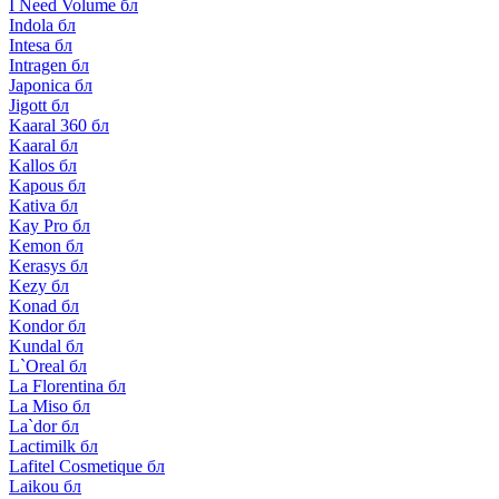
I Need Volume бл
Indola бл
Intesa бл
Intragen бл
Japonica бл
Jigott бл
Kaaral 360 бл
Kaaral бл
Kallos бл
Kapous бл
Kativa бл
Kay Pro бл
Kemon бл
Kerasys бл
Kezy бл
Konad бл
Kondor бл
Kundal бл
L`Oreal бл
La Florentina бл
La Miso бл
La`dor бл
Lactimilk бл
Lafitel Cosmetique бл
Laikou бл