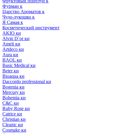
Фруктовый поцелуй к
Фурман к
Царство Ароматов к
Чудо-лукошко к
Я Самая к
Косметический инструмент
AKIO ки
Alvin D`or ки
Ameli ки
Artdeco ки
Aura ки
BAOL ки
Basic Medical ки
Beter ки
Bioaqua ки
Daccordo professional ки
Bogenia ки
Mercury ки
Bohemia ки
C&C ки
Ruby Rose ки
Catrice ки
Christian ки
Cleanic ки
Cosmake ки