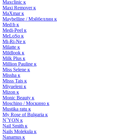
Maxclinic к
Maxi Remover к
MaXmar к
Maybelline / Мэйбеллин к
Med:b к
Medi-Peel к
MeLoSo к
Mi-Ri-Ne к
Milatte к
Mildlook к
Milk Plus к
Million Pauline к
Miss Selene к
Missha к
Misss Tais к
Miyueleni к
Mizon к
Monic Beauty к
Moschino / Москино к
Mustika ratu к
My Rose of Bulgaria к
N`YON к
Nail Smith к
Nails Molekula к
Nanamus к