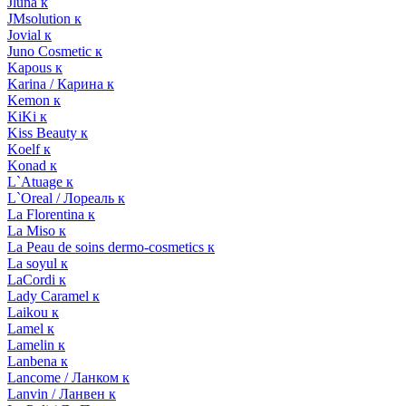
Jluna к
JMsolution к
Jovial к
Juno Cosmetic к
Kapous к
Karina / Карина к
Kemon к
KiKi к
Kiss Beauty к
Koelf к
Konad к
L`Atuage к
L`Oreal / Лореаль к
La Florentina к
La Miso к
La Peau de soins dermo-cosmetics к
La soyul к
LaCordi к
Lady Caramel к
Laikou к
Lamel к
Lamelin к
Lanbena к
Lancome / Ланком к
Lanvin / Ланвен к