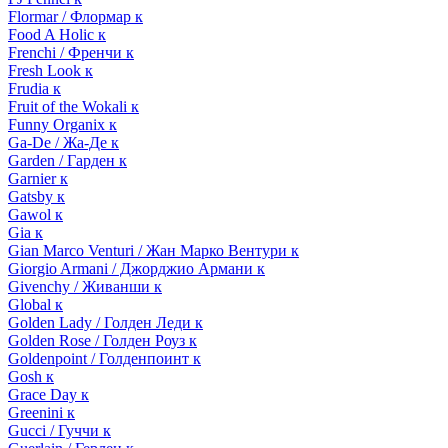
Flormar / Флормар к
Food A Holic к
Frenchi / Френчи к
Fresh Look к
Frudia к
Fruit of the Wokali к
Funny Organix к
Ga-De / Жа-Де к
Garden / Гарден к
Garnier к
Gatsby к
Gawol к
Gia к
Gian Marco Venturi / Жан Марко Вентури к
Giorgio Armani / Джорджио Армани к
Givenchy / Живанши к
Global к
Golden Lady / Голден Леди к
Golden Rose / Голден Роуз к
Goldenpoint / Голденпоинт к
Gosh к
Grace Day к
Greenini к
Gucci / Гуччи к