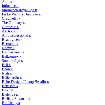
Abib к
Influence к
Marrakech Royal Spa к
Fu Le Wang Yi Jun Gao к
Graymelin к
The Ordinary к
Cormesic к
Axis-Y к
Anjo professional к
Beauugreen к
Bergamo к
Naexy к
Dermashare+ к
Belkosmex к
Sunduk Jeju к
Bell к
Beon к
Nish к
Belle jardin к
Belor Design / Белор Дезайн к
Berrisom к
BeYu к
Bielenda к
Bielita / Биэлита к
Bio Helpy к