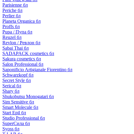
Parisienne бл
Periche бл
Perlier бл
Planeta Organica бл
Proffs бл
Pupa / Пупа бл
Reuzel бл
Revlon / Ревлон бл
Sabai Thai бл
SADAPACK cosmetics бл
Sakura cosmetics бл
Salon Professional бл
Saponificio Artigianale Fiorentino бл
Schwarzkopf бл
Secret Style бл
Serical бл
Shary бл
Shukobutsu Monogatari бл
Sim Sensitive бл
Smart Molecule бл
Start Epil бл
Studio Professional бл
SuperСила бл
Syoss бл