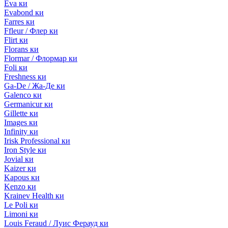
Eva ки
Evabond ки
Farres ки
Ffleur / Флер ки
Flirt ки
Florans ки
Flormar / Флормар ки
Foli ки
Freshness ки
Ga-De / Жа-Де ки
Galenco ки
Germanicur ки
Gillette ки
Images ки
Infinity ки
Irisk Professional ки
Iron Style ки
Jovial ки
Kaizer ки
Kapous ки
Kenzo ки
Krainev Health ки
Le Poli ки
Limoni ки
Louis Feraud / Луис Ферауд ки