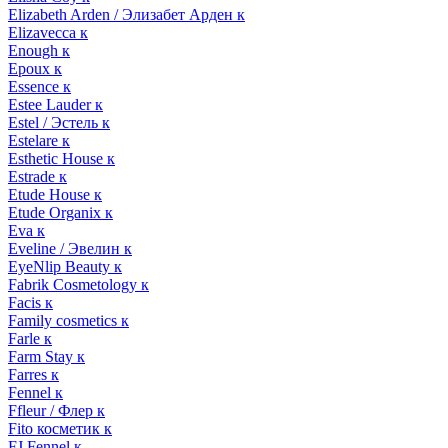
Elizabeth Arden / Элизабет Арден к
Elizavecca к
Enough к
Epoux к
Essence к
Estee Lauder к
Estel / Эстель к
Estelare к
Esthetic House к
Estrade к
Etude House к
Etude Organix к
Eva к
Eveline / Эвелин к
EyeNlip Beauty к
Fabrik Cosmetology к
Facis к
Family cosmetics к
Farle к
Farm Stay к
Farres к
Fennel к
Ffleur / Флер к
Fito косметик к
FJ Fennel к