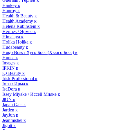
Guerlain / Герлен к
Hankey к
Hanroy к
Health & Beauty к
Health Academy к
Helena Rubinstein к
Hermes / Эрмес к
Himalaya к
Holika Holika к
Hudabeauty к
Hugo Boss / Хуго Босс (Хьюго Босс) к
Hunca к
Images к
IPKIN к
iQ Beauty к
Irisk Professional к
Irma / Ирма к
IsaDora к
Issey Miyake / Иссей Мияке к
J|ON к
Japan Gals к
Jarden к
JayJun к
Jeanmishel к
Jigott к