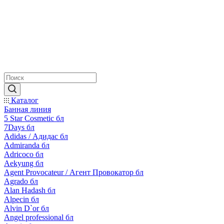
Каталог
Банная линия
5 Star Cosmetic бл
7Days бл
Adidas / Адидас бл
Admiranda бл
Adricoco бл
Aekyung бл
Agent Provocateur / Агент Провокатор бл
Agrado бл
Alan Hadash бл
Alpecin бл
Alvin D`or бл
Angel professional бл