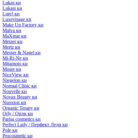
Lukas ки
Lukasi ки
Lure! ки
Luxevisage ки
Make Up Factory ки
Malva ки
MaXmar ки
Meizer ки
Mertz ки
Messer & Nagel ки
Mi-Ri-Ne ки
Mijamoto ки
Moser ки
NiceView ки
Niegelon ки
Normal Clinic ки
Nouvelle ки
Novax Beauty ки
Nuoxion ки
Organic Terapy ки
Orly / Орли ки
Parisa cosmetics ки
Perfect Lady / Перфект Леди ки
Pole ки
Procosmetic ки