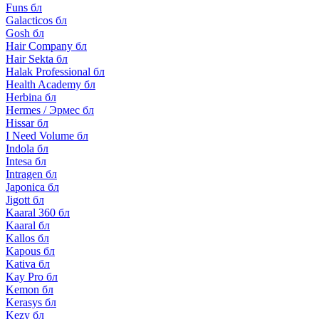
Funs бл
Galacticos бл
Gosh бл
Hair Company бл
Hair Sekta бл
Halak Professional бл
Health Academy бл
Herbina бл
Hermes / Эрмес бл
Hissar бл
I Need Volume бл
Indola бл
Intesa бл
Intragen бл
Japonica бл
Jigott бл
Kaaral 360 бл
Kaaral бл
Kallos бл
Kapous бл
Kativa бл
Kay Pro бл
Kemon бл
Kerasys бл
Kezy бл