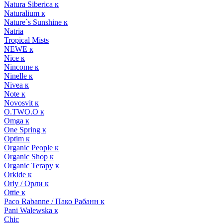
Natura Siberica к
Naturalium к
Nature`s Sunshine к
Natria
Tropical Mists
NEWE к
Nice к
Nincome к
Ninelle к
Nivea к
Note к
Novosvit к
O.TWO.O к
Omga к
One Spring к
Optim к
Organic People к
Organic Shop к
Organic Terapy к
Orkide к
Orly / Орли к
Ottie к
Paco Rabanne / Пако Рабанн к
Pani Walewska к
Chic