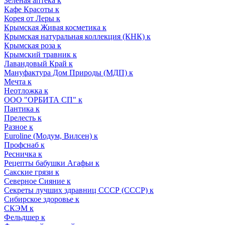
Зеленая аптека к
Кафе Красоты к
Корея от Леры к
Крымская Живая косметика к
Крымская натуральная коллекция (КНК) к
Крымская роза к
Крымский травник к
Лавандовый Край к
Мануфактура Дом Природы (МДП) к
Мечта к
Неотложка к
ООО "ОРБИТА СП" к
Пантика к
Прелесть к
Разное к
Euroline (Модум, Вилсен) к
Профснаб к
Ресничка к
Рецепты бабушки Агафьи к
Сакские грязи к
Северное Сияние к
Секреты лучших здравниц СССР (СССР) к
Сибирское здоровье к
СКЭМ к
Фельдшер к