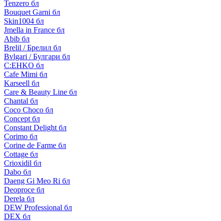
Tenzero бл
Bouquet Garni бл
Skin1004 бл
Jmella in France бл
Abib бл
Brelil / Брелил бл
Bvlgari / Булгари бл
C:EHKO бл
Cafe Mimi бл
Karseell бл
Care & Beauty Line бл
Chantal бл
Coco Choco бл
Concept бл
Constant Delight бл
Corimo бл
Corine de Farme бл
Cottage бл
Crioxidil бл
Dabo бл
Daeng Gi Meo Ri бл
Deoproce бл
Derela бл
DEW Professional бл
DEX бл