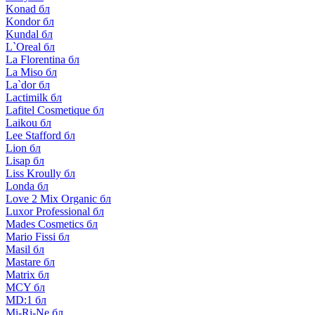
Konad бл
Kondor бл
Kundal бл
L`Oreal бл
La Florentina бл
La Miso бл
La`dor бл
Lactimilk бл
Lafitel Cosmetique бл
Laikou бл
Lee Stafford бл
Lion бл
Lisap бл
Liss Kroully бл
Londa бл
Love 2 Mix Organic бл
Luxor Professional бл
Mades Cosmetics бл
Mario Fissi бл
Masil бл
Mastare бл
Matrix бл
MCY бл
MD:1 бл
Mi-Ri-Ne бл