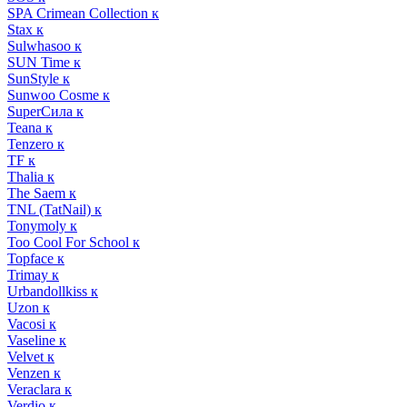
SPA Crimean Collection к
Stax к
Sulwhasoo к
SUN Time к
SunStyle к
Sunwoo Cosme к
SuperСила к
Teana к
Tenzero к
TF к
Thalia к
The Saem к
TNL (TatNail) к
Tonymoly к
Too Cool For School к
Topface к
Trimay к
Urbandollkiss к
Uzon к
Vacosi к
Vaseline к
Velvet к
Venzen к
Veraclara к
Verdio к