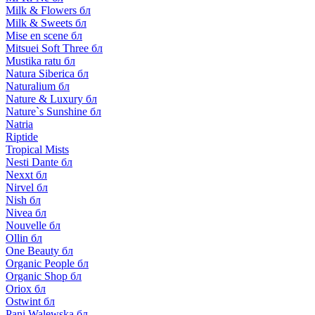
Milk & Flowers бл
Milk & Sweets бл
Mise en scene бл
Mitsuei Soft Three бл
Mustika ratu бл
Natura Siberica бл
Naturalium бл
Nature & Luxury бл
Nature`s Sunshine бл
Natria
Riptide
Tropical Mists
Nesti Dante бл
Nexxt бл
Nirvel бл
Nish бл
Nivea бл
Nouvelle бл
Ollin бл
One Beauty бл
Organic People бл
Organic Shop бл
Oriox бл
Ostwint бл
Pani Walewska бл