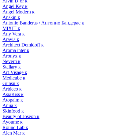
Alvin D`or к
Angel Key к
Angel Modern к
Anskin к
Antonio Banderas / Антонио Бандерас к
MIXIT к
Any Vera к
Aravia к
Architect Demidoff к
Aroma inter к
Aronyx к
Neverti к
Stallary к
Art-Visage к
Medicube к
Giinsu к
Artdeco к
AsiaKiss к
Atopalm к
Anua к
Skinfood к
Beauty of Joseon к
Ayoume к
Round Lab к
Alen Mar к