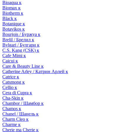
Bioaqua к
Biomax к
Biotherm к
Black к
Botanique к
Botavikos к
Bourjois / Буржуа к
Brelil / Брелил к
Bvlgari / Булгари к
C.S. Kang (CSK) к
Cafe Mimi к
Caicui к
Care & Beauty Line к
Catherine Arley / Катрин Арлей к
Catrice к
Catsmong к
Cellio к
Cera di Cupra к
Cha-Skin к
Chambor / Шамбор к
Chamos к
Chanel / Шанель к
Charm Cleo к
Charme к
Cherie ma Cherie к