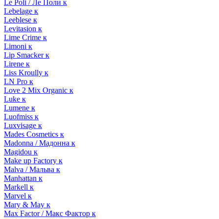
Le Poli / Ле Поли к
Lebelage к
Leeblese к
Levitasion к
Lime Crime к
Limoni к
Lip Smacker к
Lirene к
Liss Kroully к
LN Pro к
Love 2 Mix Organic к
Luke к
Lumene к
Luofmiss к
Luxvisage к
Mades Cosmetics к
Madonna / Мадонна к
Magidou к
Make up Factory к
Malva / Мальва к
Manhattan к
Markell к
Marvel к
Mary & May к
Max Factor / Макс Фактор к