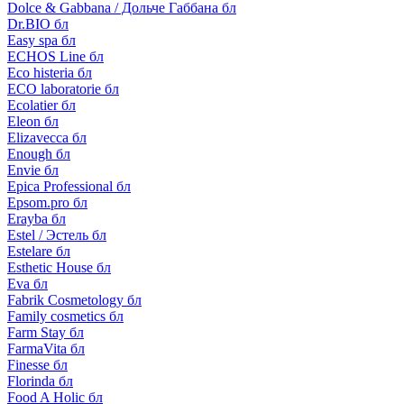
Dolce & Gabbana / Дольче Габбана бл
Dr.BIO бл
Easy spa бл
ECHOS Line бл
Eco histeria бл
ECO laboratorie бл
Ecolatier бл
Eleon бл
Elizavecca бл
Enough бл
Envie бл
Epica Professional бл
Epsom.pro бл
Erayba бл
Estel / Эстель бл
Estelare бл
Esthetic House бл
Eva бл
Fabrik Cosmetology бл
Family cosmetics бл
Farm Stay бл
FarmaVita бл
Finesse бл
Florinda бл
Food A Holic бл