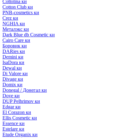
Cottolina ки
Cotton Club ки
PNB-cosmetics ки
Crez ки
NGHIA ки
Металэкс ки
Dark Blue db Cosmetic ки
Cairo Care ки
Боровик ки
DARies ки
Demini ки
IsaDora ки
Dewal ки
Di Valore ки
Divage ки
Domix ки
Donegal / Донегал ки
Dove ки
DUP Pelhrimov ки
Edgar ки
El Corazon ки
Ellis Cosmetic ки
Essence ки
Estelare ки
Etude Organix ки