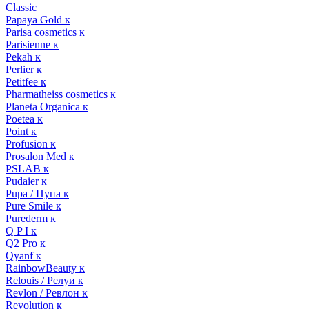
Classic
Papaya Gold к
Parisa cosmetics к
Parisienne к
Pekah к
Perlier к
Petitfee к
Pharmatheiss cosmetics к
Planeta Organica к
Poetea к
Point к
Profusion к
Prosalon Med к
PSLAB к
Pudaier к
Pupa / Пупа к
Pure Smile к
Purederm к
Q P I к
Q2 Pro к
Qyanf к
RainbowBeauty к
Relouis / Релуи к
Revlon / Ревлон к
Revolution к