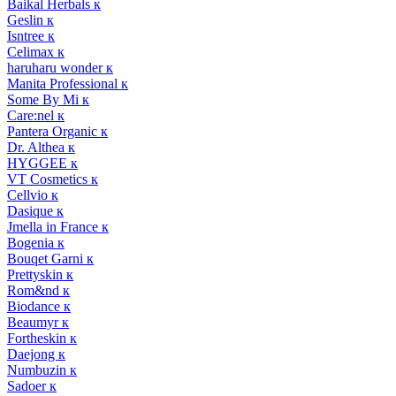
Baikal Herbals к
Geslin к
Isntree к
Celimax к
haruharu wonder к
Manita Professional к
Some By Mi к
Care:nel к
Pantera Organic к
Dr. Althea к
HYGGEE к
VT Cosmetics к
Cellvio к
Dasique к
Jmella in France к
Bogenia к
Bouqet Garni к
Prettyskin к
Rom&nd к
Biodance к
Beaumyr к
Fortheskin к
Daejong к
Numbuzin к
Sadoer к