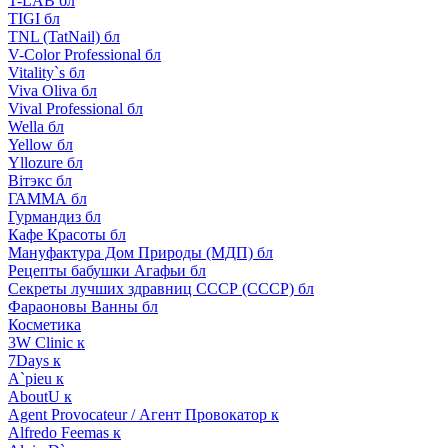
T-LAB бл
TIGI бл
TNL (TatNail) бл
V-Color Professional бл
Vitality`s бл
Viva Oliva бл
Vival Professional бл
Wella бл
Yellow бл
Yllozure бл
Вiтэкс бл
ГАММА бл
Гурмандиз бл
Кафе Красоты бл
Мануфактура Дом Природы (МДП) бл
Рецепты бабушки Агафьи бл
Секреты лучших здравниц СССР (СССР) бл
Фараоновы Ванны бл
Косметика
3W Clinic к
7Days к
A`pieu к
AboutU к
Agent Provocateur / Агент Провокатор к
Alfredo Feemas к