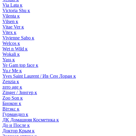
Via Lata к
Victoria Shu к
Vilenta к
Vilsen к
Vitae Ver к
Vitex к
Vivienne Sabo к
Welcos к
Wet n Wild к
Wokali к
Yass к
Ye Gam top face к
Yu.r Me к
Yves Saint Laurent / Ив Сен Лоран к
Zenzia к
zero age к
Zinger / Зингер к
Zoo Son к
Биокон к
Вiтэкс к
Гурмандиз к
ДК Домашняя Косметика к
До и После к
Доктор Крым к