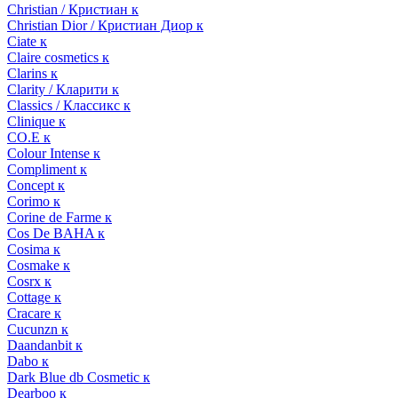
Christian / Кристиан к
Christian Dior / Кристиан Диор к
Ciate к
Claire cosmetics к
Clarins к
Clarity / Кларити к
Classics / Классикс к
Clinique к
CO.E к
Colour Intense к
Compliment к
Concept к
Corimo к
Corine de Farme к
Cos De BAHA к
Cosima к
Cosmake к
Cosrx к
Cottage к
Cracare к
Cucunzn к
Daandanbit к
Dabo к
Dark Blue db Cosmetic к
Dearboo к