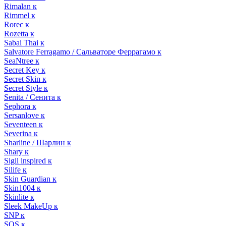
Rimalan к
Rimmel к
Rorec к
Rozetta к
Sabai Thai к
Salvatore Ferragamo / Сальваторе Феррагамо к
SeaNtree к
Secret Key к
Secret Skin к
Secret Style к
Senita / Сенита к
Sephora к
Sersanlove к
Seventeen к
Severina к
Sharline / Шарлин к
Shary к
Sigil inspired к
Silife к
Skin Guardian к
Skin1004 к
Skinlite к
Sleek MakeUp к
SNP к
SOS к