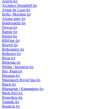
Aravia бл
Architect Demidoff бл
Argan de Luxe бл
Hello, Morning бл
Aroma inter бл
Baldessarini бл
Dewal бл
Batiste бл
Baxter бл
BB|One бл
Beaver бл
Belkosmex бл
Bellerive бл
Beon бл
Bielenda бл
Bielita / Биэлита бл
Bio_Plant бл
Bioaqua бл
Marrakech Royal Spa бл
Black бл
Blumarine / Блюмарин бл
Medi-Peel бл
Botavikos бл
Tsubaki бл
Bouticle бл