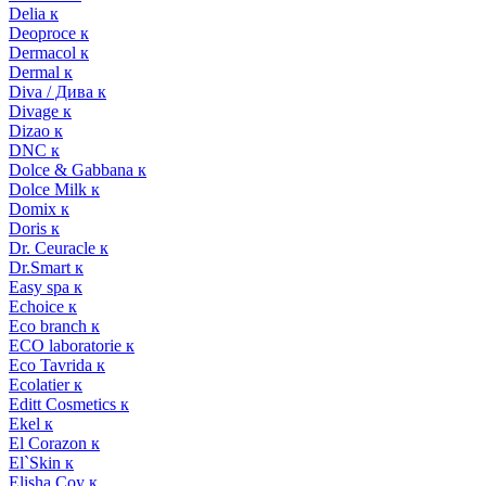
Delia к
Deoproce к
Dermacol к
Dermal к
Diva / Дива к
Divage к
Dizao к
DNC к
Dolce & Gabbana к
Dolce Milk к
Domix к
Doris к
Dr. Ceuracle к
Dr.Smart к
Easy spa к
Echoice к
Eco branch к
ECO laboratorie к
Eco Tavrida к
Ecolatier к
Editt Cosmetics к
Ekel к
El Corazon к
El`Skin к
Elisha Coy к