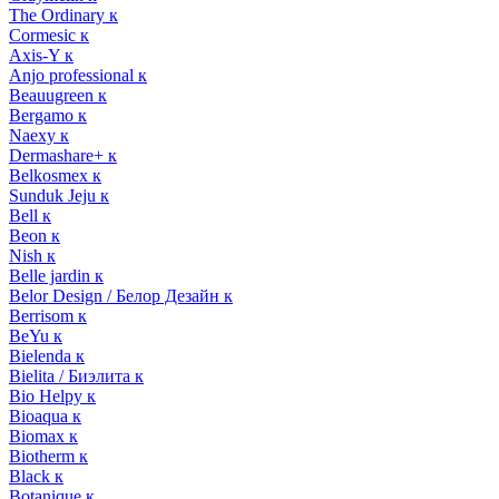
The Ordinary к
Cormesic к
Axis-Y к
Anjo professional к
Beauugreen к
Bergamo к
Naexy к
Dermashare+ к
Belkosmex к
Sunduk Jeju к
Bell к
Beon к
Nish к
Belle jardin к
Belor Design / Белор Дезайн к
Berrisom к
BeYu к
Bielenda к
Bielita / Биэлита к
Bio Helpy к
Bioaqua к
Biomax к
Biotherm к
Black к
Botanique к