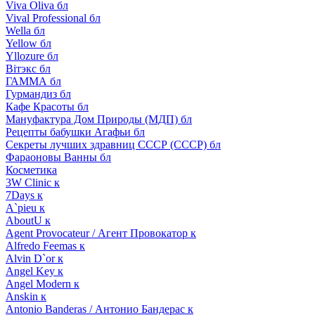
Viva Oliva бл
Vival Professional бл
Wella бл
Yellow бл
Yllozure бл
Вiтэкс бл
ГАММА бл
Гурмандиз бл
Кафе Красоты бл
Мануфактура Дом Природы (МДП) бл
Рецепты бабушки Агафьи бл
Секреты лучших здравниц СССР (СССР) бл
Фараоновы Ванны бл
Косметика
3W Clinic к
7Days к
A`pieu к
AboutU к
Agent Provocateur / Агент Провокатор к
Alfredo Feemas к
Alvin D`or к
Angel Key к
Angel Modern к
Anskin к
Antonio Banderas / Антонио Бандерас к