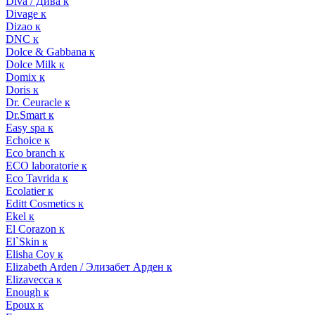
Diva / Дива к
Divage к
Dizao к
DNC к
Dolce & Gabbana к
Dolce Milk к
Domix к
Doris к
Dr. Ceuracle к
Dr.Smart к
Easy spa к
Echoice к
Eco branch к
ECO laboratorie к
Eco Tavrida к
Ecolatier к
Editt Cosmetics к
Ekel к
El Corazon к
El`Skin к
Elisha Coy к
Elizabeth Arden / Элизабет Арден к
Elizavecca к
Enough к
Epoux к