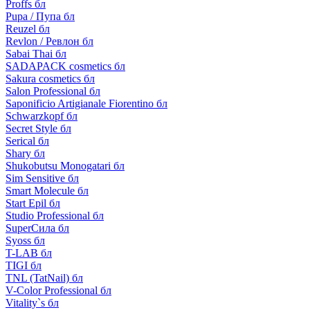
Proffs бл
Pupa / Пупа бл
Reuzel бл
Revlon / Ревлон бл
Sabai Thai бл
SADAPACK cosmetics бл
Sakura cosmetics бл
Salon Professional бл
Saponificio Artigianale Fiorentino бл
Schwarzkopf бл
Secret Style бл
Serical бл
Shary бл
Shukobutsu Monogatari бл
Sim Sensitive бл
Smart Molecule бл
Start Epil бл
Studio Professional бл
SuperСила бл
Syoss бл
T-LAB бл
TIGI бл
TNL (TatNail) бл
V-Color Professional бл
Vitality`s бл