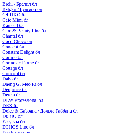
Brelil / Брелил бл
Bvlgari / Булгари бл
C:EHKO бл
Cafe Mimi бл
Karseell бл
Care & Beauty Line бл
Chantal бл
Coco Choco бл
Concept бл
Constant Delight бл
Corimo бл
Corine de Farme бл
Cottage бл
Crioxidil бл
Dabo бл
Daeng Gi Meo Ri бл
Deoproce бл
Derela бл
DEW Professional бл
DEX бл
Dolce & Gabbana / Дольче Габбана бл
Dr.BIO бл
Easy spa бл
ECHOS Line бл
Eco histeria бл