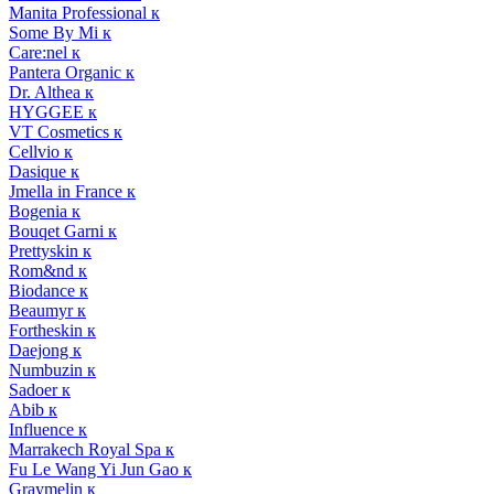
Manita Professional к
Some By Mi к
Care:nel к
Pantera Organic к
Dr. Althea к
HYGGEE к
VT Cosmetics к
Cellvio к
Dasique к
Jmella in France к
Bogenia к
Bouqet Garni к
Prettyskin к
Rom&nd к
Biodance к
Beaumyr к
Fortheskin к
Daejong к
Numbuzin к
Sadoer к
Abib к
Influence к
Marrakech Royal Spa к
Fu Le Wang Yi Jun Gao к
Graymelin к