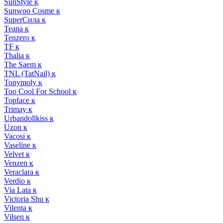
SunStyle к
Sunwoo Cosme к
SuperСила к
Teana к
Tenzero к
TF к
Thalia к
The Saem к
TNL (TatNail) к
Tonymoly к
Too Cool For School к
Topface к
Trimay к
Urbandollkiss к
Uzon к
Vacosi к
Vaseline к
Velvet к
Venzen к
Veraclara к
Verdio к
Via Lata к
Victoria Shu к
Vilenta к
Vilsen к