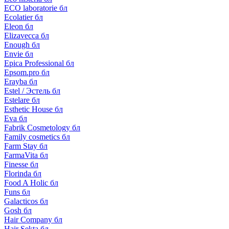
ECO laboratorie бл
Ecolatier бл
Eleon бл
Elizavecca бл
Enough бл
Envie бл
Epica Professional бл
Epsom.pro бл
Erayba бл
Estel / Эстель бл
Estelare бл
Esthetic House бл
Eva бл
Fabrik Cosmetology бл
Family cosmetics бл
Farm Stay бл
FarmaVita бл
Finesse бл
Florinda бл
Food A Holic бл
Funs бл
Galacticos бл
Gosh бл
Hair Company бл
Hair Sekta бл