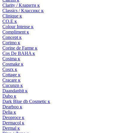
Clarity / Кларити к
Classics / Классикс к
Clinique к
CO.E к
Colour Intense к
Compliment к
Concept к
Corimo к
Corine de Farme к
Cos De BAHA к
Cosima к
Cosmake к
Cosrx к
Cottage к
Cracare к
Cucunzn к
Daandanbit к
Dabo к
Dark Blue db Cosmetic к
Dearboo к
Delia к
Deoproce к
Dermacol к
Dermal к