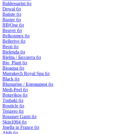
Baldessarini бл
Dewal бл
Batiste бл
Baxter бл
BB|One бл
Beaver бл
Belkosmex бл
Bellerive бл
Beon бл
Bielenda бл
Bielita / Биэлита бл
Bio_Plant бл
Bioaqua бл
Marrakech Royal Spa бл
Black бл
Blumarine / Блюмарин бл
Medi-Peel бл
Botavikos бл
Tsubaki бл
Bouticle бл
Tenzero бл
Bouquet Garni бл
Skin1004 бл
Jmella in France бл
Abib бл