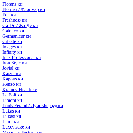
Florans ки
Flormar / Флормар ки
Foli ки
Freshness ки
Ga-De / Жа-Де ки
Galenco ки
Germanicur ки
Gillette ки
Images ки
Infinity ки
Irisk Professional ки
Iron Style ки
Jovial ки
Kaizer ки
Kapous ки
Kenzo ки
Krainev Health ки
Le Poli ки
Limoni ки
Louis Feraud / Луис Ферауд ки
Lukas ки
Lukasi ки
Lure! ки
Luxevisage ки
Make Up Factory ки