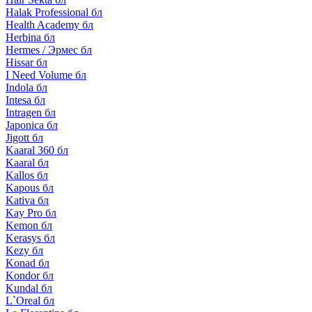
Halak Professional бл
Health Academy бл
Herbina бл
Hermes / Эрмес бл
Hissar бл
I Need Volume бл
Indola бл
Intesa бл
Intragen бл
Japonica бл
Jigott бл
Kaaral 360 бл
Kaaral бл
Kallos бл
Kapous бл
Kativa бл
Kay Pro бл
Kemon бл
Kerasys бл
Kezy бл
Konad бл
Kondor бл
Kundal бл
L`Oreal бл