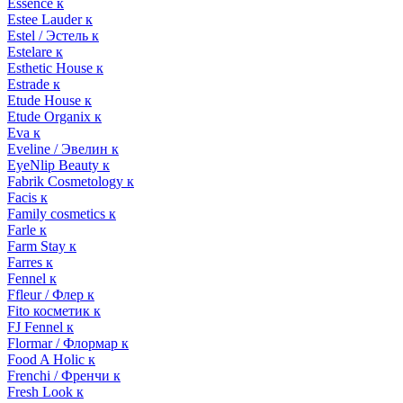
Essence к
Estee Lauder к
Estel / Эстель к
Estelare к
Esthetic House к
Estrade к
Etude House к
Etude Organix к
Eva к
Eveline / Эвелин к
EyeNlip Beauty к
Fabrik Cosmetology к
Facis к
Family cosmetics к
Farle к
Farm Stay к
Farres к
Fennel к
Ffleur / Флер к
Fito косметик к
FJ Fennel к
Flormar / Флормар к
Food A Holic к
Frenchi / Френчи к
Fresh Look к