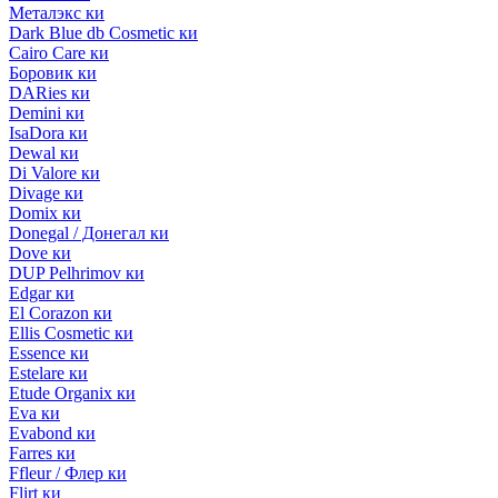
Металэкс ки
Dark Blue db Cosmetic ки
Cairo Care ки
Боровик ки
DARies ки
Demini ки
IsaDora ки
Dewal ки
Di Valore ки
Divage ки
Domix ки
Donegal / Донегал ки
Dove ки
DUP Pelhrimov ки
Edgar ки
El Corazon ки
Ellis Cosmetic ки
Essence ки
Estelare ки
Etude Organix ки
Eva ки
Evabond ки
Farres ки
Ffleur / Флер ки
Flirt ки