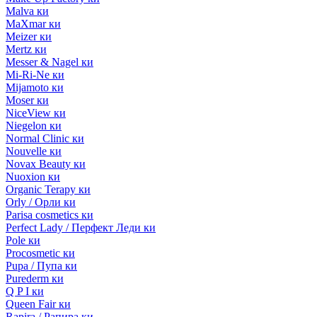
Malva ки
MaXmar ки
Meizer ки
Mertz ки
Messer & Nagel ки
Mi-Ri-Ne ки
Mijamoto ки
Moser ки
NiceView ки
Niegelon ки
Normal Clinic ки
Nouvelle ки
Novax Beauty ки
Nuoxion ки
Organic Terapy ки
Orly / Орли ки
Parisa cosmetics ки
Perfect Lady / Перфект Леди ки
Pole ки
Procosmetic ки
Pupa / Пупа ки
Purederm ки
Q P I ки
Queen Fair ки
Rapira / Рапира ки