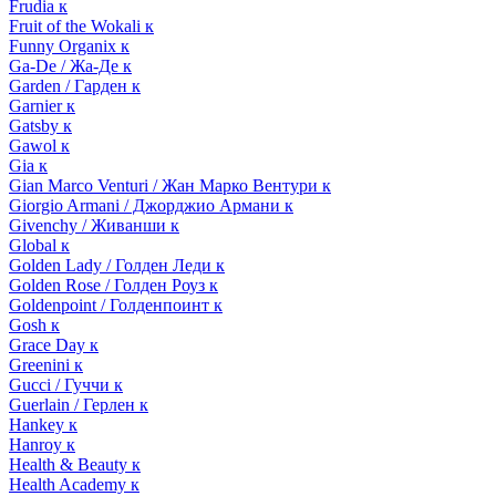
Frudia к
Fruit of the Wokali к
Funny Organix к
Ga-De / Жа-Де к
Garden / Гарден к
Garnier к
Gatsby к
Gawol к
Gia к
Gian Marco Venturi / Жан Марко Вентури к
Giorgio Armani / Джорджио Армани к
Givenchy / Живанши к
Global к
Golden Lady / Голден Леди к
Golden Rose / Голден Роуз к
Goldenpoint / Голденпоинт к
Gosh к
Grace Day к
Greenini к
Gucci / Гуччи к
Guerlain / Герлен к
Hankey к
Hanroy к
Health & Beauty к
Health Academy к