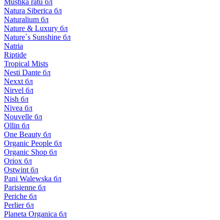
Mustika ratu бл
Natura Siberica бл
Naturalium бл
Nature & Luxury бл
Nature`s Sunshine бл
Natria
Riptide
Tropical Mists
Nesti Dante бл
Nexxt бл
Nirvel бл
Nish бл
Nivea бл
Nouvelle бл
Ollin бл
One Beauty бл
Organic People бл
Organic Shop бл
Oriox бл
Ostwint бл
Pani Walewska бл
Parisienne бл
Periche бл
Perlier бл
Planeta Organica бл