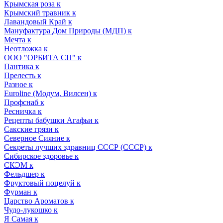
Крымская роза к
Крымский травник к
Лавандовый Край к
Мануфактура Дом Природы (МДП) к
Мечта к
Неотложка к
ООО "ОРБИТА СП" к
Пантика к
Прелесть к
Разное к
Euroline (Модум, Вилсен) к
Профснаб к
Ресничка к
Рецепты бабушки Агафьи к
Сакские грязи к
Северное Сияние к
Секреты лучших здравниц СССР (СССР) к
Сибирское здоровье к
СКЭМ к
Фельдшер к
Фруктовый поцелуй к
Фурман к
Царство Ароматов к
Чудо-лукошко к
Я Самая к