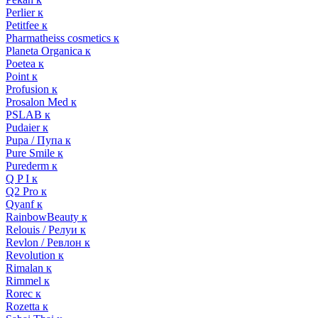
Perlier к
Petitfee к
Pharmatheiss cosmetics к
Planeta Organica к
Poetea к
Point к
Profusion к
Prosalon Med к
PSLAB к
Pudaier к
Pupa / Пупа к
Pure Smile к
Purederm к
Q P I к
Q2 Pro к
Qyanf к
RainbowBeauty к
Relouis / Релуи к
Revlon / Ревлон к
Revolution к
Rimalan к
Rimmel к
Rorec к
Rozetta к