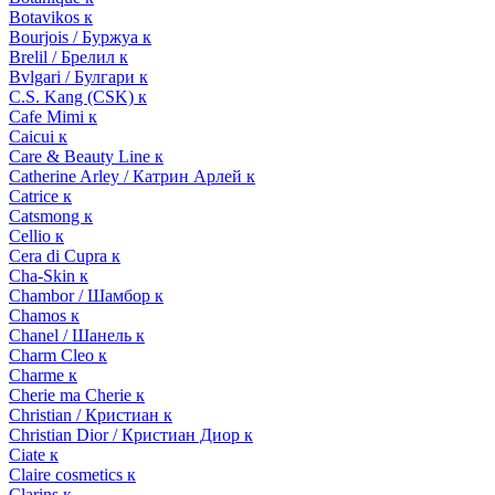
Botavikos к
Bourjois / Буржуа к
Brelil / Брелил к
Bvlgari / Булгари к
C.S. Kang (CSK) к
Cafe Mimi к
Caicui к
Care & Beauty Line к
Catherine Arley / Катрин Арлей к
Catrice к
Catsmong к
Cellio к
Cera di Cupra к
Cha-Skin к
Chambor / Шамбор к
Chamos к
Chanel / Шанель к
Charm Cleo к
Charme к
Cherie ma Cherie к
Christian / Кристиан к
Christian Dior / Кристиан Диор к
Ciate к
Claire cosmetics к
Clarins к