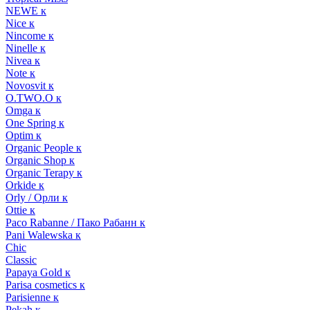
NEWE к
Nice к
Nincome к
Ninelle к
Nivea к
Note к
Novosvit к
O.TWO.O к
Omga к
One Spring к
Optim к
Organic People к
Organic Shop к
Organic Terapy к
Orkide к
Orly / Орли к
Ottie к
Paco Rabanne / Пако Рабанн к
Pani Walewska к
Chic
Classic
Papaya Gold к
Parisa cosmetics к
Parisienne к
Pekah к