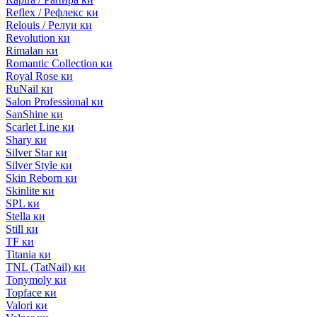
Reflex / Рефлекс ки
Relouis / Релуи ки
Revolution ки
Rimalan ки
Romantic Collection ки
Royal Rose ки
RuNail ки
Salon Professional ки
SanShine ки
Scarlet Line ки
Shary ки
Silver Star ки
Silver Style ки
Skin Reborn ки
Skinlite ки
SPL ки
Stella ки
Still ки
TF ки
Titania ки
TNL (TatNail) ки
Tonymoly ки
Topface ки
Valori ки