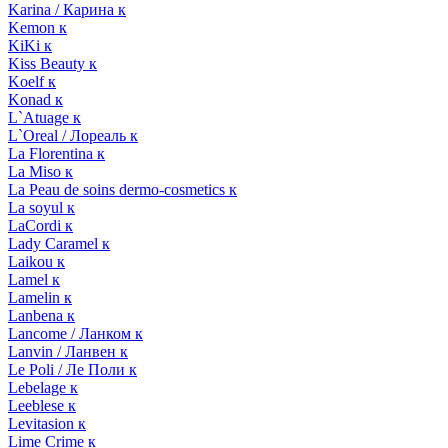
Karina / Карина к
Kemon к
KiKi к
Kiss Beauty к
Koelf к
Konad к
L`Atuage к
L`Oreal / Лореаль к
La Florentina к
La Miso к
La Peau de soins dermo-cosmetics к
La soyul к
LaCordi к
Lady Caramel к
Laikou к
Lamel к
Lamelin к
Lanbena к
Lancome / Ланком к
Lanvin / Ланвен к
Le Poli / Ле Поли к
Lebelage к
Leeblese к
Levitasion к
Lime Crime к