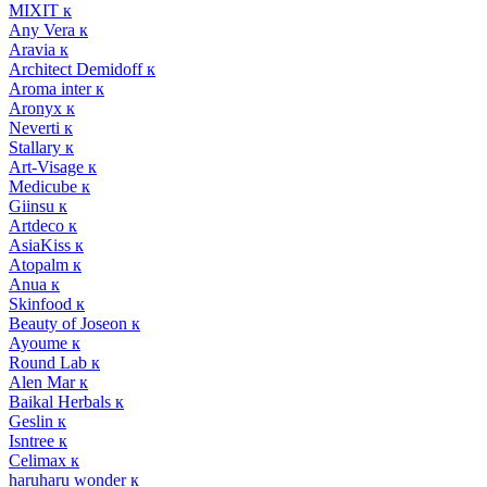
MIXIT к
Any Vera к
Aravia к
Architect Demidoff к
Aroma inter к
Aronyx к
Neverti к
Stallary к
Art-Visage к
Medicube к
Giinsu к
Artdeco к
AsiaKiss к
Atopalm к
Anua к
Skinfood к
Beauty of Joseon к
Ayoume к
Round Lab к
Alen Mar к
Baikal Herbals к
Geslin к
Isntree к
Celimax к
haruharu wonder к