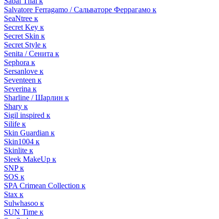
Sabai Thai к
Salvatore Ferragamo / Сальваторе Феррагамо к
SeaNtree к
Secret Key к
Secret Skin к
Secret Style к
Senita / Сенита к
Sephora к
Sersanlove к
Seventeen к
Severina к
Sharline / Шарлин к
Shary к
Sigil inspired к
Silife к
Skin Guardian к
Skin1004 к
Skinlite к
Sleek MakeUp к
SNP к
SOS к
SPA Crimean Collection к
Stax к
Sulwhasoo к
SUN Time к