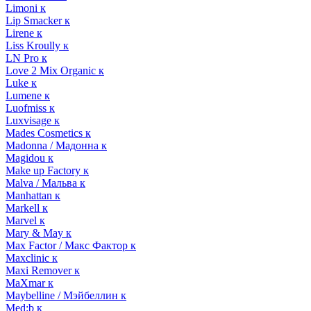
Limoni к
Lip Smacker к
Lirene к
Liss Kroully к
LN Pro к
Love 2 Mix Organic к
Luke к
Lumene к
Luofmiss к
Luxvisage к
Mades Cosmetics к
Madonna / Мадонна к
Magidou к
Make up Factory к
Malva / Мальва к
Manhattan к
Markell к
Marvel к
Mary & May к
Max Factor / Макс Фактор к
Maxclinic к
Maxi Remover к
MaXmar к
Maybelline / Мэйбеллин к
Med:b к