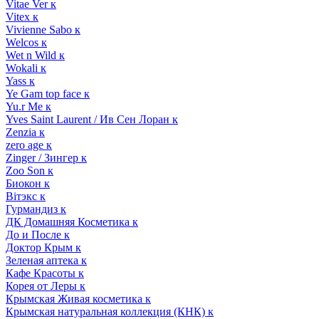
Vitae Ver к
Vitex к
Vivienne Sabo к
Welcos к
Wet n Wild к
Wokali к
Yass к
Ye Gam top face к
Yu.r Me к
Yves Saint Laurent / Ив Сен Лоран к
Zenzia к
zero age к
Zinger / Зингер к
Zoo Son к
Биокон к
Вiтэкс к
Гурмандиз к
ДК Домашняя Косметика к
До и После к
Доктор Крым к
Зеленая аптека к
Кафе Красоты к
Корея от Леры к
Крымская Живая косметика к
Крымская натуральная коллекция (КНК) к