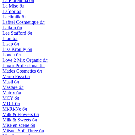
La Florentina бл
La Miso бл
La`dor бл
Lactimilk бл
Lafitel Cosmetique бл
Laikou бл
Lee Stafford бл
Lion бл
Lisap бл
Liss Kroully бл
Londa бл
Love 2 Mix Organic бл
Luxor Professional бл
Mades Cosmetics бл
Mario Fissi бл
Masil бл
Mastare бл
Matrix бл
MCY бл
MD:1 бл
Mi-Ri-Ne бл
Milk & Flowers бл
Milk & Sweets бл
Mise en scene бл
Mitsuei Soft Three бл