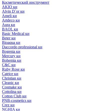
Косметический инструмент
AKIO ки
Alvin D`or ки
Ameli ки
Artdeco ки
Aura ки
BAOL ки
Basic Medical ки
Beter ки
Bioaqua ки
Daccordo professional ки
Bogenia ки
Mercury ки
Bohemia ки
C&C ки
Ruby Rose ки
Catrice ки
Christian ки
Cleanic ки
Cosmake ки
Cottolina ки
Cotton Club ки
PNB-cosmetics ки
Crez ки
NGHIA ки