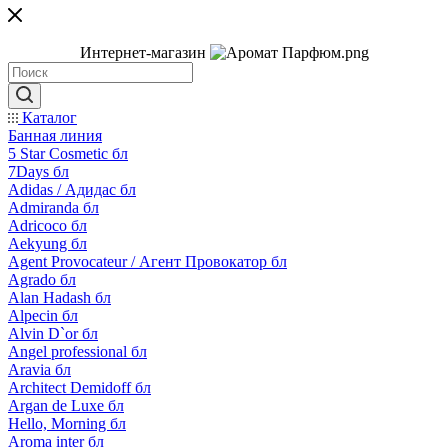
Интернет-магазин
Каталог
Банная линия
5 Star Cosmetic бл
7Days бл
Adidas / Адидас бл
Admiranda бл
Adricoco бл
Aekyung бл
Agent Provocateur / Агент Провокатор бл
Agrado бл
Alan Hadash бл
Alpecin бл
Alvin D`or бл
Angel professional бл
Aravia бл
Architect Demidoff бл
Argan de Luxe бл
Hello, Morning бл
Aroma inter бл