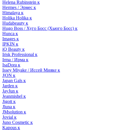
Helena Rubinstein к
Hermes / Эрмес к
Himalaya к
Holika Holika к
Hudabeauty к
Hugo Boss / Хуго Босс (Хьюго Босс) к
Hunca к
Images к
IPKIN к
iQ Beauty к
Irisk Professional к
Irma / Ирма к
IsaDora к
Issey Miyake / Иссей Мияке к
J|ON к
Japan Gals к
Jarden к
JayJun к
Jeanmishel к
Jigott к
Jluna к
JMsolution к
Jovial к
Juno Cosmetic к
Kapous к