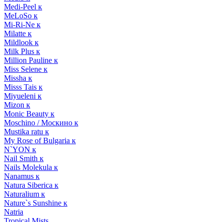
Medi-Peel к
MeLoSo к
Mi-Ri-Ne к
Milatte к
Mildlook к
Milk Plus к
Million Pauline к
Miss Selene к
Missha к
Misss Tais к
Miyueleni к
Mizon к
Monic Beauty к
Moschino / Москино к
Mustika ratu к
My Rose of Bulgaria к
N`YON к
Nail Smith к
Nails Molekula к
Nanamus к
Natura Siberica к
Naturalium к
Nature`s Sunshine к
Natria
Tropical Mists