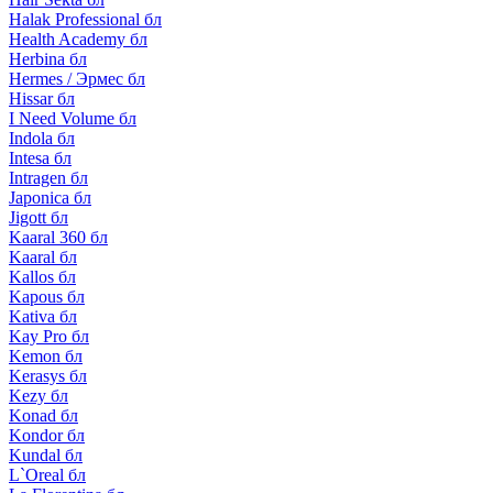
Halak Professional бл
Health Academy бл
Herbina бл
Hermes / Эрмес бл
Hissar бл
I Need Volume бл
Indola бл
Intesa бл
Intragen бл
Japonica бл
Jigott бл
Kaaral 360 бл
Kaaral бл
Kallos бл
Kapous бл
Kativa бл
Kay Pro бл
Kemon бл
Kerasys бл
Kezy бл
Konad бл
Kondor бл
Kundal бл
L`Oreal бл