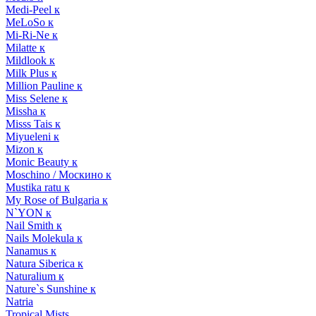
Medi-Peel к
MeLoSo к
Mi-Ri-Ne к
Milatte к
Mildlook к
Milk Plus к
Million Pauline к
Miss Selene к
Missha к
Misss Tais к
Miyueleni к
Mizon к
Monic Beauty к
Moschino / Москино к
Mustika ratu к
My Rose of Bulgaria к
N`YON к
Nail Smith к
Nails Molekula к
Nanamus к
Natura Siberica к
Naturalium к
Nature`s Sunshine к
Natria
Tropical Mists