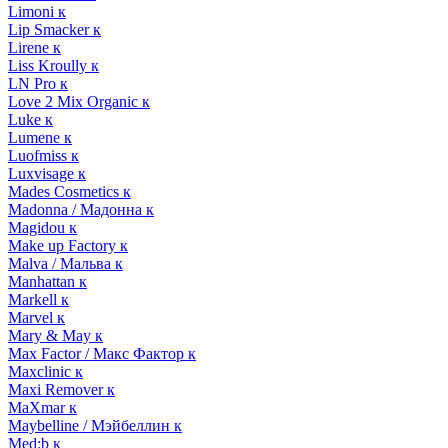
Limoni к
Lip Smacker к
Lirene к
Liss Kroully к
LN Pro к
Love 2 Mix Organic к
Luke к
Lumene к
Luofmiss к
Luxvisage к
Mades Cosmetics к
Madonna / Мадонна к
Magidou к
Make up Factory к
Malva / Мальва к
Manhattan к
Markell к
Marvel к
Mary & May к
Max Factor / Макс Фактор к
Maxclinic к
Maxi Remover к
MaXmar к
Maybelline / Мэйбеллин к
Med:b к