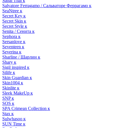
Sabai Thai к
Salvatore Ferragamo / Сальваторе Феррагамо к
SeaNtree к
Secret Key к
Secret Skin к
Secret Style к
Senita / Сенита к
Sephora к
Sersanlove к
Seventeen к
Severina к
Sharline / Шарлин к
Shary к
Sigil inspired к
Silife к
Skin Guardian к
Skin1004 к
Skinlite к
Sleek MakeUp к
SNP к
SOS к
SPA Crimean Collection к
Stax к
Sulwhasoo к
SUN Time к