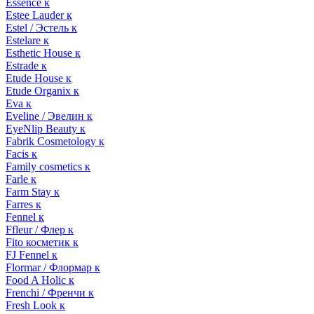
Essence к
Estee Lauder к
Estel / Эстель к
Estelare к
Esthetic House к
Estrade к
Etude House к
Etude Organix к
Eva к
Eveline / Эвелин к
EyeNlip Beauty к
Fabrik Cosmetology к
Facis к
Family cosmetics к
Farle к
Farm Stay к
Farres к
Fennel к
Ffleur / Флер к
Fito косметик к
FJ Fennel к
Flormar / Флормар к
Food A Holic к
Frenchi / Френчи к
Fresh Look к