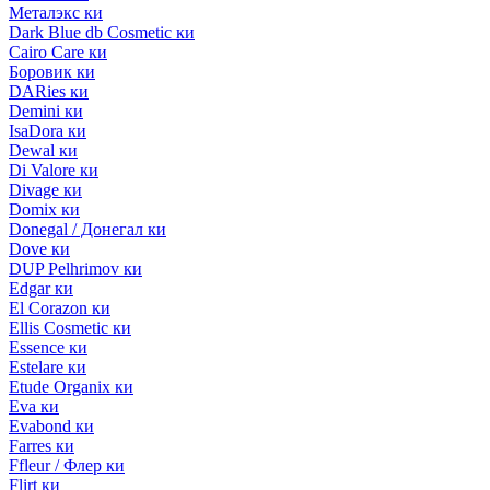
Металэкс ки
Dark Blue db Cosmetic ки
Cairo Care ки
Боровик ки
DARies ки
Demini ки
IsaDora ки
Dewal ки
Di Valore ки
Divage ки
Domix ки
Donegal / Донегал ки
Dove ки
DUP Pelhrimov ки
Edgar ки
El Corazon ки
Ellis Cosmetic ки
Essence ки
Estelare ки
Etude Organix ки
Eva ки
Evabond ки
Farres ки
Ffleur / Флер ки
Flirt ки