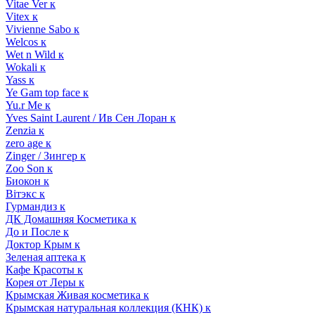
Vitae Ver к
Vitex к
Vivienne Sabo к
Welcos к
Wet n Wild к
Wokali к
Yass к
Ye Gam top face к
Yu.r Me к
Yves Saint Laurent / Ив Сен Лоран к
Zenzia к
zero age к
Zinger / Зингер к
Zoo Son к
Биокон к
Вiтэкс к
Гурмандиз к
ДК Домашняя Косметика к
До и После к
Доктор Крым к
Зеленая аптека к
Кафе Красоты к
Корея от Леры к
Крымская Живая косметика к
Крымская натуральная коллекция (КНК) к