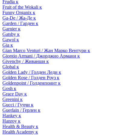
Frudia к
Fruit of the Wokali к
Funny Organix к
Ga-De / Жа-Де к
Garden / Гарден к
Garnier к
Gatsby к
Gawol к
Gia к
Gian Marco Venturi / Жан Марко Вентури к
Giorgio Armani / Джорджио Армани к
Givenchy / Живанши к
Global к
Golden Lady / Голден Леди к
Golden Rose / Голден Роуз к
Goldenpoint / Голденпоинт к
Gosh к
Grace Day к
Greenini к
Gucci / Гуччи к
Guerlain / Герлен к
Hankey к
Hanroy к
Health & Beauty к
Health Academy к