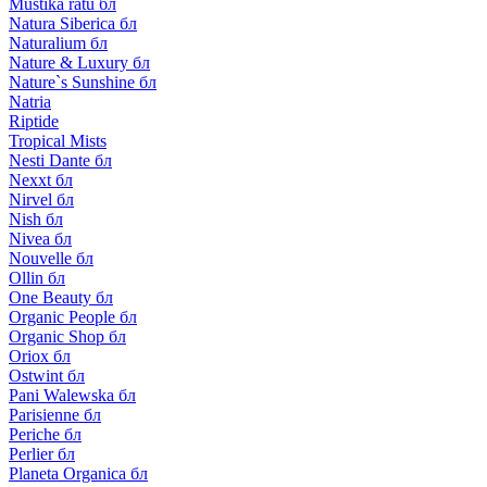
Mustika ratu бл
Natura Siberica бл
Naturalium бл
Nature & Luxury бл
Nature`s Sunshine бл
Natria
Riptide
Tropical Mists
Nesti Dante бл
Nexxt бл
Nirvel бл
Nish бл
Nivea бл
Nouvelle бл
Ollin бл
One Beauty бл
Organic People бл
Organic Shop бл
Oriox бл
Ostwint бл
Pani Walewska бл
Parisienne бл
Periche бл
Perlier бл
Planeta Organica бл