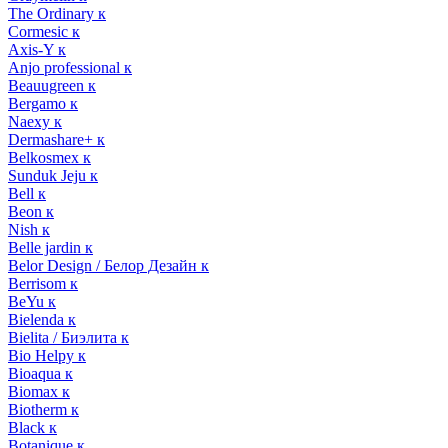
The Ordinary к
Cormesic к
Axis-Y к
Anjo professional к
Beauugreen к
Bergamo к
Naexy к
Dermashare+ к
Belkosmex к
Sunduk Jeju к
Bell к
Beon к
Nish к
Belle jardin к
Belor Design / Белор Дезайн к
Berrisom к
BeYu к
Bielenda к
Bielita / Биэлита к
Bio Helpy к
Bioaqua к
Biomax к
Biotherm к
Black к
Botanique к