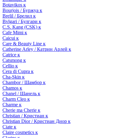
Botavikos к
Bourjois / Буржуа к
Brelil / Брелил к
Bvlgari / Булгари к
C.S. Kang (CSK) к
Cafe Mimi к
Caicui к
Care & Beauty Line к
Catherine Arley / Катрин Арлей к
Catrice к
Catsmong к
Cellio к
Cera di Cupra к
Cha-Skin к
Chambor / Шамбор к
Chamos к
Chanel / Шанель к
Charm Cleo к
Charme к
Cherie ma Cherie к
Christian / Кристиан к
Christian Dior / Кристиан Диор к
Ciate к
Claire cosmetics к
Clarins к