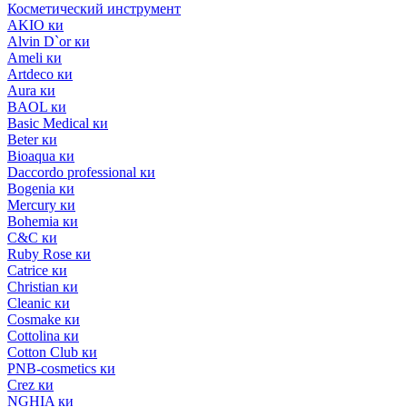
Косметический инструмент
AKIO ки
Alvin D`or ки
Ameli ки
Artdeco ки
Aura ки
BAOL ки
Basic Medical ки
Beter ки
Bioaqua ки
Daccordo professional ки
Bogenia ки
Mercury ки
Bohemia ки
C&C ки
Ruby Rose ки
Catrice ки
Christian ки
Cleanic ки
Cosmake ки
Cottolina ки
Cotton Club ки
PNB-cosmetics ки
Crez ки
NGHIA ки