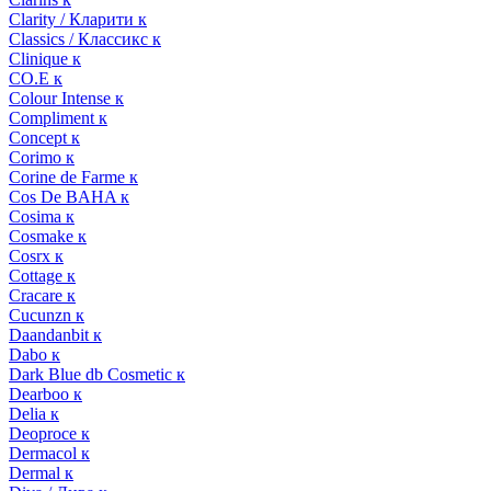
Clarity / Кларити к
Classics / Классикс к
Clinique к
CO.E к
Colour Intense к
Compliment к
Concept к
Corimo к
Corine de Farme к
Cos De BAHA к
Cosima к
Cosmake к
Cosrx к
Cottage к
Cracare к
Cucunzn к
Daandanbit к
Dabo к
Dark Blue db Cosmetic к
Dearboo к
Delia к
Deoproce к
Dermacol к
Dermal к