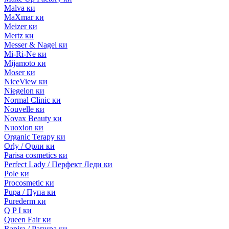
Malva ки
MaXmar ки
Meizer ки
Mertz ки
Messer & Nagel ки
Mi-Ri-Ne ки
Mijamoto ки
Moser ки
NiceView ки
Niegelon ки
Normal Clinic ки
Nouvelle ки
Novax Beauty ки
Nuoxion ки
Organic Terapy ки
Orly / Орли ки
Parisa cosmetics ки
Perfect Lady / Перфект Леди ки
Pole ки
Procosmetic ки
Pupa / Пупа ки
Purederm ки
Q P I ки
Queen Fair ки
Rapira / Рапира ки