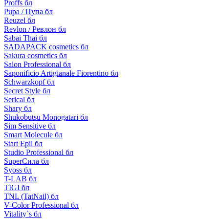
Proffs бл
Pupa / Пупа бл
Reuzel бл
Revlon / Ревлон бл
Sabai Thai бл
SADAPACK cosmetics бл
Sakura cosmetics бл
Salon Professional бл
Saponificio Artigianale Fiorentino бл
Schwarzkopf бл
Secret Style бл
Serical бл
Shary бл
Shukobutsu Monogatari бл
Sim Sensitive бл
Smart Molecule бл
Start Epil бл
Studio Professional бл
SuperСила бл
Syoss бл
T-LAB бл
TIGI бл
TNL (TatNail) бл
V-Color Professional бл
Vitality`s бл