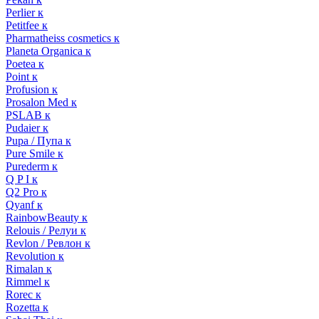
Perlier к
Petitfee к
Pharmatheiss cosmetics к
Planeta Organica к
Poetea к
Point к
Profusion к
Prosalon Med к
PSLAB к
Pudaier к
Pupa / Пупа к
Pure Smile к
Purederm к
Q P I к
Q2 Pro к
Qyanf к
RainbowBeauty к
Relouis / Релуи к
Revlon / Ревлон к
Revolution к
Rimalan к
Rimmel к
Rorec к
Rozetta к