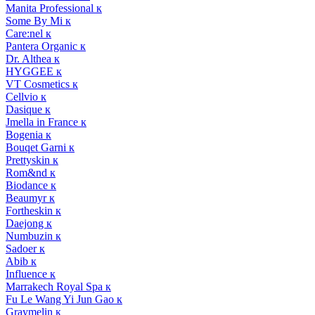
Manita Professional к
Some By Mi к
Care:nel к
Pantera Organic к
Dr. Althea к
HYGGEE к
VT Cosmetics к
Cellvio к
Dasique к
Jmella in France к
Bogenia к
Bouqet Garni к
Prettyskin к
Rom&nd к
Biodance к
Beaumyr к
Fortheskin к
Daejong к
Numbuzin к
Sadoer к
Abib к
Influence к
Marrakech Royal Spa к
Fu Le Wang Yi Jun Gao к
Graymelin к