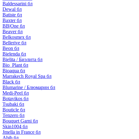
Baldessarini бл
Dewal бл
Batiste бл
Baxter бл
BB|One бл
Beaver бл
Belkosmex бл
Bellerive бл
Beon бл
Bielenda бл
Bielita / Биэлита бл
Bio_Plant бл
Bioaqua бл
Marrakech Royal Spa бл
Black бл
Blumarine / Блюмарин бл
Medi-Peel бл
Botavikos бл
Tsubaki бл
Bouticle бл
Tenzero бл
Bouquet Garni бл
Skin1004 бл
Jmella in France бл
Abib бл