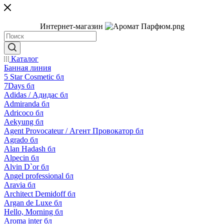
Интернет-магазин
Каталог
Банная линия
5 Star Cosmetic бл
7Days бл
Adidas / Адидас бл
Admiranda бл
Adricoco бл
Aekyung бл
Agent Provocateur / Агент Провокатор бл
Agrado бл
Alan Hadash бл
Alpecin бл
Alvin D`or бл
Angel professional бл
Aravia бл
Architect Demidoff бл
Argan de Luxe бл
Hello, Morning бл
Aroma inter бл