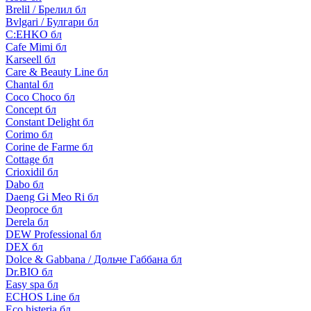
Brelil / Брелил бл
Bvlgari / Булгари бл
C:EHKO бл
Cafe Mimi бл
Karseell бл
Care & Beauty Line бл
Chantal бл
Coco Choco бл
Concept бл
Constant Delight бл
Corimo бл
Corine de Farme бл
Cottage бл
Crioxidil бл
Dabo бл
Daeng Gi Meo Ri бл
Deoproce бл
Derela бл
DEW Professional бл
DEX бл
Dolce & Gabbana / Дольче Габбана бл
Dr.BIO бл
Easy spa бл
ECHOS Line бл
Eco histeria бл