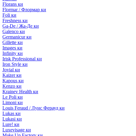
Florans ки
Flormar / Флормар ки
Foli ки
Freshness ки
Ga-De / Жа-Де ки
Galenco ки
Germanicur ки
Gillette ки
Images ки
Infinity ки
Irisk Professional ки
Iron Style ки
Jovial ки
Kaizer ки
Kapous ки
Kenzo ки
Krainev Health ки
Le Poli ки
Limoni ки
Louis Feraud / Луис Ферауд ки
Lukas ки
Lukasi ки
Lure! ки
Luxevisage ки
Make Up Factory ки