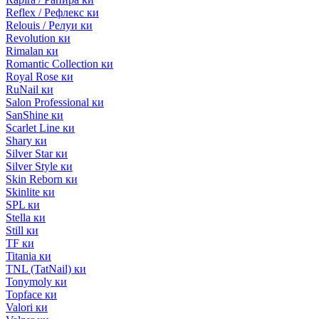
Reflex / Рефлекс ки
Relouis / Релуи ки
Revolution ки
Rimalan ки
Romantic Collection ки
Royal Rose ки
RuNail ки
Salon Professional ки
SanShine ки
Scarlet Line ки
Shary ки
Silver Star ки
Silver Style ки
Skin Reborn ки
Skinlite ки
SPL ки
Stella ки
Still ки
TF ки
Titania ки
TNL (TatNail) ки
Tonymoly ки
Topface ки
Valori ки