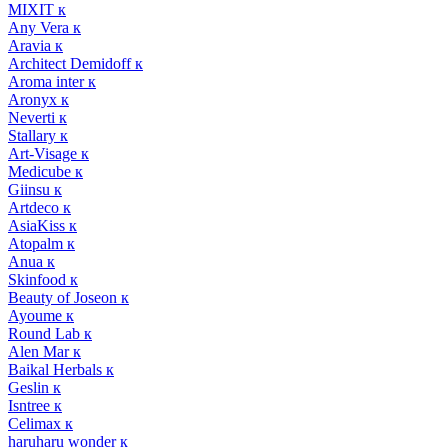
MIXIT к
Any Vera к
Aravia к
Architect Demidoff к
Aroma inter к
Aronyx к
Neverti к
Stallary к
Art-Visage к
Medicube к
Giinsu к
Artdeco к
AsiaKiss к
Atopalm к
Anua к
Skinfood к
Beauty of Joseon к
Ayoume к
Round Lab к
Alen Mar к
Baikal Herbals к
Geslin к
Isntree к
Celimax к
haruharu wonder к