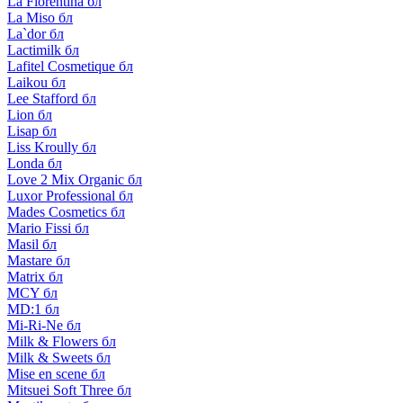
La Florentina бл
La Miso бл
La`dor бл
Lactimilk бл
Lafitel Cosmetique бл
Laikou бл
Lee Stafford бл
Lion бл
Lisap бл
Liss Kroully бл
Londa бл
Love 2 Mix Organic бл
Luxor Professional бл
Mades Cosmetics бл
Mario Fissi бл
Masil бл
Mastare бл
Matrix бл
MCY бл
MD:1 бл
Mi-Ri-Ne бл
Milk & Flowers бл
Milk & Sweets бл
Mise en scene бл
Mitsuei Soft Three бл