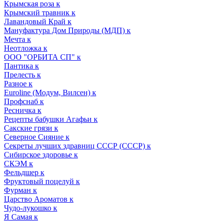
Крымская роза к
Крымский травник к
Лавандовый Край к
Мануфактура Дом Природы (МДП) к
Мечта к
Неотложка к
ООО "ОРБИТА СП" к
Пантика к
Прелесть к
Разное к
Euroline (Модум, Вилсен) к
Профснаб к
Ресничка к
Рецепты бабушки Агафьи к
Сакские грязи к
Северное Сияние к
Секреты лучших здравниц СССР (СССР) к
Сибирское здоровье к
СКЭМ к
Фельдшер к
Фруктовый поцелуй к
Фурман к
Царство Ароматов к
Чудо-лукошко к
Я Самая к