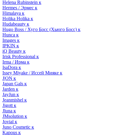
Helena Rubinstein к
Hermes / Эрмес к
Himalaya к
Holika Holika к
Hudabeauty к
Hugo Boss / Хуго Босс (Хьюго Босс) к
Hunca к
Images к
IPKIN к
iQ Beauty к
Irisk Professional к
Irma / Ирма к
IsaDora к
Issey Miyake / Иссей Мияке к
J|ON к
Japan Gals к
Jarden к
JayJun к
Jeanmishel к
Jigott к
Jluna к
JMsolution к
Jovial к
Juno Cosmetic к
Kapous к