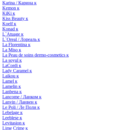
Karina / Карина к
Kemon к
KiKi к
Kiss Beauty к
Koelf к
Konad к
L`Atuage к
L`Oreal / Лореаль к
La Florentina к
La Miso к
La Peau de soins dermo-cosmetics к
La soyul к
LaCordi к
Lady Caramel к
Laikou к
Lamel к
Lamelin к
Lanbena к
Lancome / Ланком к
Lanvin / Ланвен к
Le Poli / Ле Поли к
Lebelage к
Leeblese к
Levitasion к
Lime Crime к