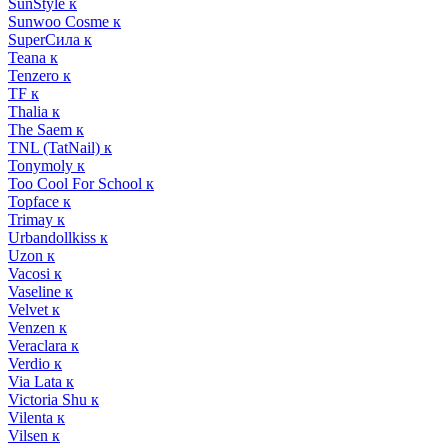
SunStyle к
Sunwoo Cosme к
SuperСила к
Teana к
Tenzero к
TF к
Thalia к
The Saem к
TNL (TatNail) к
Tonymoly к
Too Cool For School к
Topface к
Trimay к
Urbandollkiss к
Uzon к
Vacosi к
Vaseline к
Velvet к
Venzen к
Veraclara к
Verdio к
Via Lata к
Victoria Shu к
Vilenta к
Vilsen к