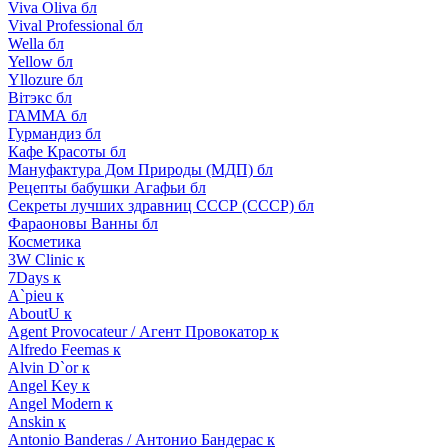
Viva Oliva бл
Vival Professional бл
Wella бл
Yellow бл
Yllozure бл
Вiтэкс бл
ГАММА бл
Гурмандиз бл
Кафе Красоты бл
Мануфактура Дом Природы (МДП) бл
Рецепты бабушки Агафьи бл
Секреты лучших здравниц СССР (СССР) бл
Фараоновы Ванны бл
Косметика
3W Clinic к
7Days к
A`pieu к
AboutU к
Agent Provocateur / Агент Провокатор к
Alfredo Feemas к
Alvin D`or к
Angel Key к
Angel Modern к
Anskin к
Antonio Banderas / Антонио Бандерас к