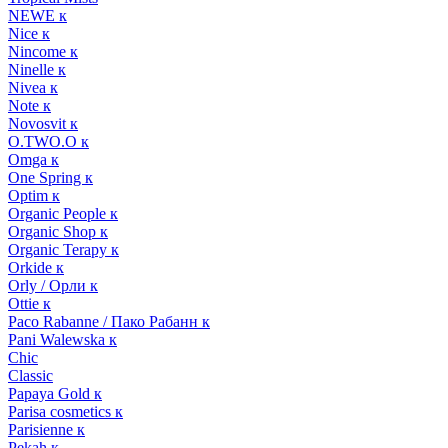
NEWE к
Nice к
Nincome к
Ninelle к
Nivea к
Note к
Novosvit к
O.TWO.O к
Omga к
One Spring к
Optim к
Organic People к
Organic Shop к
Organic Terapy к
Orkide к
Orly / Орли к
Ottie к
Paco Rabanne / Пако Рабанн к
Pani Walewska к
Chic
Classic
Papaya Gold к
Parisa cosmetics к
Parisienne к
Pekah к