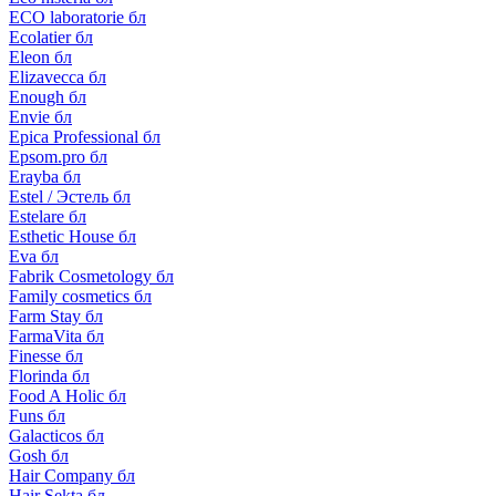
ECO laboratorie бл
Ecolatier бл
Eleon бл
Elizavecca бл
Enough бл
Envie бл
Epica Professional бл
Epsom.pro бл
Erayba бл
Estel / Эстель бл
Estelare бл
Esthetic House бл
Eva бл
Fabrik Cosmetology бл
Family cosmetics бл
Farm Stay бл
FarmaVita бл
Finesse бл
Florinda бл
Food A Holic бл
Funs бл
Galacticos бл
Gosh бл
Hair Company бл
Hair Sekta бл