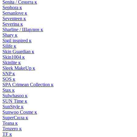
Senita / Сенита к
Sephora к
Sersanlove к
Seventeen к
Severina к
Sharline / Шарлин к
Shary к
Sigil inspired к
Silife к
Skin Guardian к
Skin1004 к
Skinlite к
Sleek MakeUp к
SNP к
SOS к
SPA Crimean Collection к
Stax к
Sulwhasoo к
SUN Time к
SunStyle к
Sunwoo Cosme к
SuperСила к
Teana к
Tenzero к
TF к