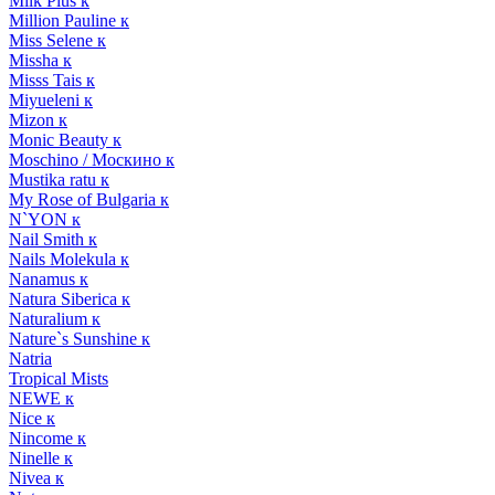
Milk Plus к
Million Pauline к
Miss Selene к
Missha к
Misss Tais к
Miyueleni к
Mizon к
Monic Beauty к
Moschino / Москино к
Mustika ratu к
My Rose of Bulgaria к
N`YON к
Nail Smith к
Nails Molekula к
Nanamus к
Natura Siberica к
Naturalium к
Nature`s Sunshine к
Natria
Tropical Mists
NEWE к
Nice к
Nincome к
Ninelle к
Nivea к