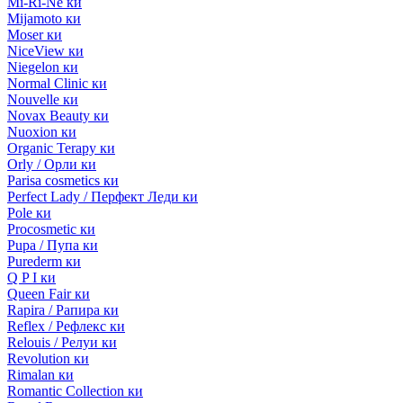
Mi-Ri-Ne ки
Mijamoto ки
Moser ки
NiceView ки
Niegelon ки
Normal Clinic ки
Nouvelle ки
Novax Beauty ки
Nuoxion ки
Organic Terapy ки
Orly / Орли ки
Parisa cosmetics ки
Perfect Lady / Перфект Леди ки
Pole ки
Procosmetic ки
Pupa / Пупа ки
Purederm ки
Q P I ки
Queen Fair ки
Rapira / Рапира ки
Reflex / Рефлекс ки
Relouis / Релуи ки
Revolution ки
Rimalan ки
Romantic Collection ки