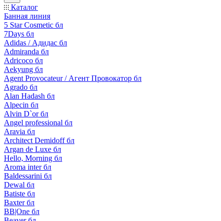
Каталог
Банная линия
5 Star Cosmetic бл
7Days бл
Adidas / Адидас бл
Admiranda бл
Adricoco бл
Aekyung бл
Agent Provocateur / Агент Провокатор бл
Agrado бл
Alan Hadash бл
Alpecin бл
Alvin D`or бл
Angel professional бл
Aravia бл
Architect Demidoff бл
Argan de Luxe бл
Hello, Morning бл
Aroma inter бл
Baldessarini бл
Dewal бл
Batiste бл
Baxter бл
BB|One бл
Beaver бл