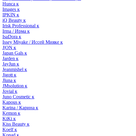
Hunca к
Images к
IPKIN к
iQ Beauty к
Irisk Professional к
Irma / Ирма к
IsaDora к
Issey Miyake / Иссей Мияке к
J|ON к
Japan Gals к
Jarden к
JayJun к
Jeanmishel к
Jigott к
Jluna к
JMsolution к
Jovial к
Juno Cosmetic к
Kapous к
Karina / Карина к
Kemon к
KiKi к
Kiss Beauty к
Koelf к
Konad к