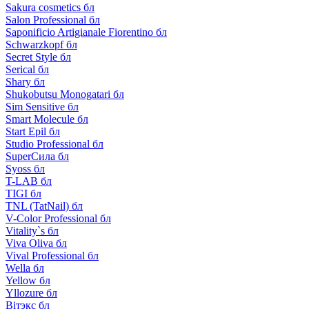
Sakura cosmetics бл
Salon Professional бл
Saponificio Artigianale Fiorentino бл
Schwarzkopf бл
Secret Style бл
Serical бл
Shary бл
Shukobutsu Monogatari бл
Sim Sensitive бл
Smart Molecule бл
Start Epil бл
Studio Professional бл
SuperСила бл
Syoss бл
T-LAB бл
TIGI бл
TNL (TatNail) бл
V-Color Professional бл
Vitality`s бл
Viva Oliva бл
Vival Professional бл
Wella бл
Yellow бл
Yllozure бл
Вiтэкс бл