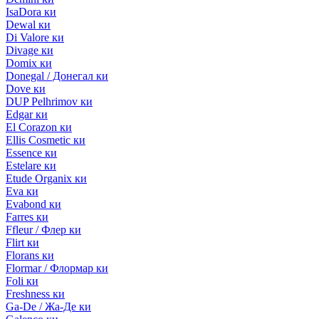
IsaDora ки
Dewal ки
Di Valore ки
Divage ки
Domix ки
Donegal / Донегал ки
Dove ки
DUP Pelhrimov ки
Edgar ки
El Corazon ки
Ellis Cosmetic ки
Essence ки
Estelare ки
Etude Organix ки
Eva ки
Evabond ки
Farres ки
Ffleur / Флер ки
Flirt ки
Florans ки
Flormar / Флормар ки
Foli ки
Freshness ки
Ga-De / Жа-Де ки