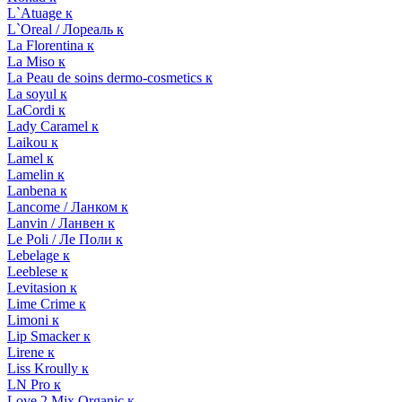
L`Atuage к
L`Oreal / Лореаль к
La Florentina к
La Miso к
La Peau de soins dermo-cosmetics к
La soyul к
LaCordi к
Lady Caramel к
Laikou к
Lamel к
Lamelin к
Lanbena к
Lancome / Ланком к
Lanvin / Ланвен к
Le Poli / Ле Поли к
Lebelage к
Leeblese к
Levitasion к
Lime Crime к
Limoni к
Lip Smacker к
Lirene к
Liss Kroully к
LN Pro к
Love 2 Mix Organic к