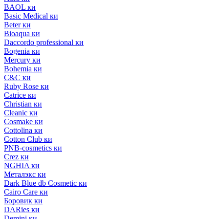
BAOL ки
Basic Medical ки
Beter ки
Bioaqua ки
Daccordo professional ки
Bogenia ки
Mercury ки
Bohemia ки
C&C ки
Ruby Rose ки
Catrice ки
Christian ки
Cleanic ки
Cosmake ки
Cottolina ки
Cotton Club ки
PNB-cosmetics ки
Crez ки
NGHIA ки
Металэкс ки
Dark Blue db Cosmetic ки
Cairo Care ки
Боровик ки
DARies ки
Demini ки