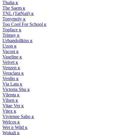
Thalia к
The Saem к
TNL (TatNail) к
Tonymoly к
Too Cool For School к
Topface к
Trimay к
Urbandollkiss к
Uzon к
Vacosi к
Vaseline к
Velvet к
Venzen к
Veraclara к
Verdio к
Via Lata к
Victoria Shu к
Vilenta к
Vilsen к
Vitae Ver к
Vitex к
Vivienne Sabo к
Welcos к
Wet n Wild к
Wokali к