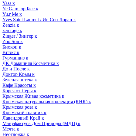
Yass к
Ye Gam top face к
Yu.r Me к
Yves Saint Laurent / Ив Сен Лоран к
Zenzia к
zero age к
Zinger / Зингер к
Zoo Son к
Биокон к
Вiтэкс к
Гурмандиз к
ДК Домашняя Косметика к
До и После к
Доктор Крым к
Зеленая аптека к
Кафе Красоты к
Корея от Леры к
Крымская Живая косметика к
Крымская натуральная коллекция (КНК) к
Крымская роза к
Крымский травник к
Лавандовый Край к
Мануфактура Дом Природы (МДП) к
Мечта к
Неотложка к