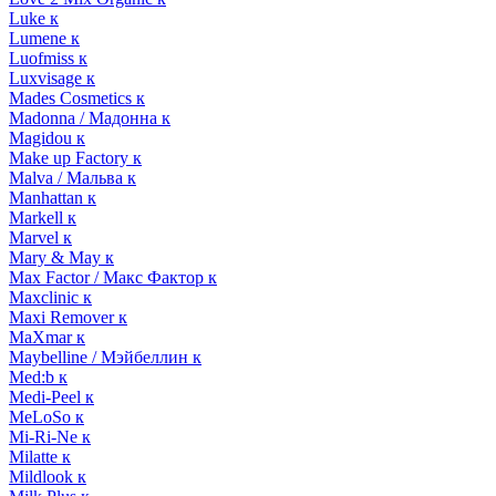
Luke к
Lumene к
Luofmiss к
Luxvisage к
Mades Cosmetics к
Madonna / Мадонна к
Magidou к
Make up Factory к
Malva / Мальва к
Manhattan к
Markell к
Marvel к
Mary & May к
Max Factor / Макс Фактор к
Maxclinic к
Maxi Remover к
MaXmar к
Maybelline / Мэйбеллин к
Med:b к
Medi-Peel к
MeLoSo к
Mi-Ri-Ne к
Milatte к
Mildlook к