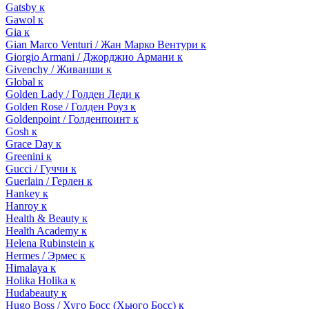
Gatsby к
Gawol к
Gia к
Gian Marco Venturi / Жан Марко Вентури к
Giorgio Armani / Джорджио Армани к
Givenchy / Живанши к
Global к
Golden Lady / Голден Леди к
Golden Rose / Голден Роуз к
Goldenpoint / Голденпоинт к
Gosh к
Grace Day к
Greenini к
Gucci / Гуччи к
Guerlain / Герлен к
Hankey к
Hanroy к
Health & Beauty к
Health Academy к
Helena Rubinstein к
Hermes / Эрмес к
Himalaya к
Holika Holika к
Hudabeauty к
Hugo Boss / Хуго Босс (Хьюго Босс) к