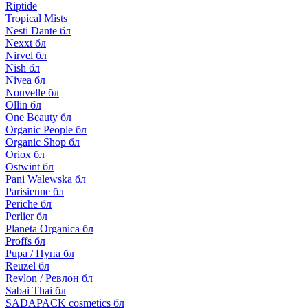
Riptide
Tropical Mists
Nesti Dante бл
Nexxt бл
Nirvel бл
Nish бл
Nivea бл
Nouvelle бл
Ollin бл
One Beauty бл
Organic People бл
Organic Shop бл
Oriox бл
Ostwint бл
Pani Walewska бл
Parisienne бл
Periche бл
Perlier бл
Planeta Organica бл
Proffs бл
Pupa / Пупа бл
Reuzel бл
Revlon / Ревлон бл
Sabai Thai бл
SADAPACK cosmetics бл