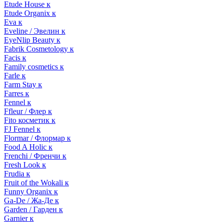
Etude House к
Etude Organix к
Eva к
Eveline / Эвелин к
EyeNlip Beauty к
Fabrik Cosmetology к
Facis к
Family cosmetics к
Farle к
Farm Stay к
Farres к
Fennel к
Ffleur / Флер к
Fito косметик к
FJ Fennel к
Flormar / Флормар к
Food A Holic к
Frenchi / Френчи к
Fresh Look к
Frudia к
Fruit of the Wokali к
Funny Organix к
Ga-De / Жа-Де к
Garden / Гарден к
Garnier к