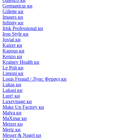
Galenco ки
Germanicur ки
Gillette ки
Images ки
Infinity ки
Irisk Professional ки
Iron Style ки
Jovial ки
Kaizer ки
Kapous ки
Kenzo ки
Krainev Health ки
Le Poli ки
Limoni ки
Louis Feraud / Луис Ферауд ки
Lukas ки
Lukasi ки
Lure! ки
Luxevisage ки
Make Up Factory ки
Malva ки
MaXmar ки
Meizer ки
Mertz ки
Messer & Nagel ки