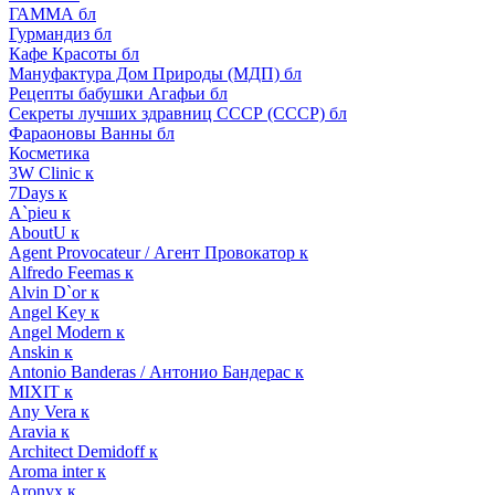
ГАММА бл
Гурмандиз бл
Кафе Красоты бл
Мануфактура Дом Природы (МДП) бл
Рецепты бабушки Агафьи бл
Секреты лучших здравниц СССР (СССР) бл
Фараоновы Ванны бл
Косметика
3W Clinic к
7Days к
A`pieu к
AboutU к
Agent Provocateur / Агент Провокатор к
Alfredo Feemas к
Alvin D`or к
Angel Key к
Angel Modern к
Anskin к
Antonio Banderas / Антонио Бандерас к
MIXIT к
Any Vera к
Aravia к
Architect Demidoff к
Aroma inter к
Aronyx к