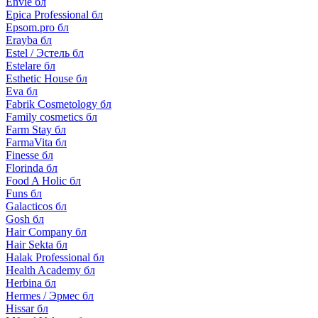
Envie бл
Epica Professional бл
Epsom.pro бл
Erayba бл
Estel / Эстель бл
Estelare бл
Esthetic House бл
Eva бл
Fabrik Cosmetology бл
Family cosmetics бл
Farm Stay бл
FarmaVita бл
Finesse бл
Florinda бл
Food A Holic бл
Funs бл
Galacticos бл
Gosh бл
Hair Company бл
Hair Sekta бл
Halak Professional бл
Health Academy бл
Herbina бл
Hermes / Эрмес бл
Hissar бл