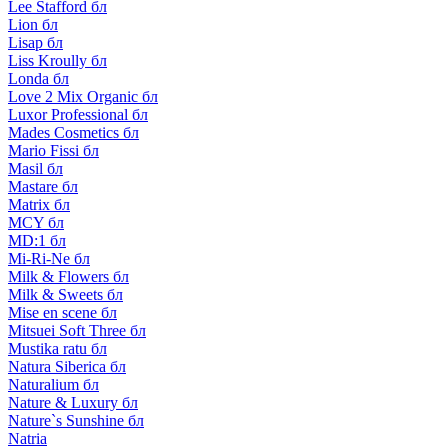
Lee Stafford бл
Lion бл
Lisap бл
Liss Kroully бл
Londa бл
Love 2 Mix Organic бл
Luxor Professional бл
Mades Cosmetics бл
Mario Fissi бл
Masil бл
Mastare бл
Matrix бл
MCY бл
MD:1 бл
Mi-Ri-Ne бл
Milk & Flowers бл
Milk & Sweets бл
Mise en scene бл
Mitsuei Soft Three бл
Mustika ratu бл
Natura Siberica бл
Naturalium бл
Nature & Luxury бл
Nature`s Sunshine бл
Natria