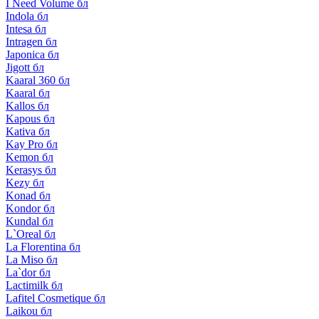
I Need Volume бл
Indola бл
Intesa бл
Intragen бл
Japonica бл
Jigott бл
Kaaral 360 бл
Kaaral бл
Kallos бл
Kapous бл
Kativa бл
Kay Pro бл
Kemon бл
Kerasys бл
Kezy бл
Konad бл
Kondor бл
Kundal бл
L`Oreal бл
La Florentina бл
La Miso бл
La`dor бл
Lactimilk бл
Lafitel Cosmetique бл
Laikou бл