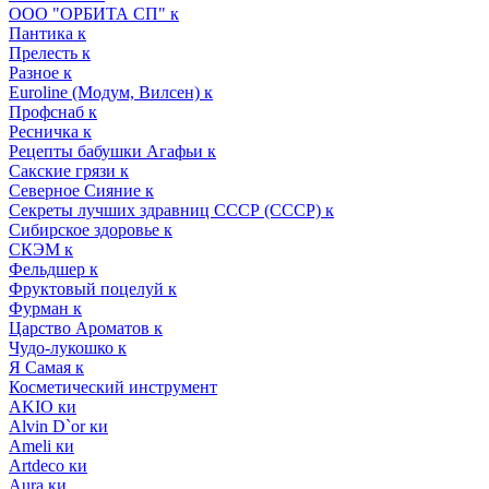
ООО "ОРБИТА СП" к
Пантика к
Прелесть к
Разное к
Euroline (Модум, Вилсен) к
Профснаб к
Ресничка к
Рецепты бабушки Агафьи к
Сакские грязи к
Северное Сияние к
Секреты лучших здравниц СССР (СССР) к
Сибирское здоровье к
СКЭМ к
Фельдшер к
Фруктовый поцелуй к
Фурман к
Царство Ароматов к
Чудо-лукошко к
Я Самая к
Косметический инструмент
AKIO ки
Alvin D`or ки
Ameli ки
Artdeco ки
Aura ки