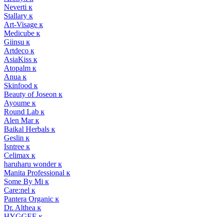
Neverti к
Stallary к
Art-Visage к
Medicube к
Giinsu к
Artdeco к
AsiaKiss к
Atopalm к
Anua к
Skinfood к
Beauty of Joseon к
Ayoume к
Round Lab к
Alen Mar к
Baikal Herbals к
Geslin к
Isntree к
Celimax к
haruharu wonder к
Manita Professional к
Some By Mi к
Care:nel к
Pantera Organic к
Dr. Althea к
HYGGEE к