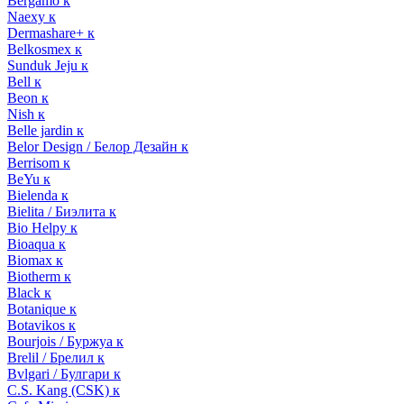
Bergamo к
Naexy к
Dermashare+ к
Belkosmex к
Sunduk Jeju к
Bell к
Beon к
Nish к
Belle jardin к
Belor Design / Белор Дезайн к
Berrisom к
BeYu к
Bielenda к
Bielita / Биэлита к
Bio Helpy к
Bioaqua к
Biomax к
Biotherm к
Black к
Botanique к
Botavikos к
Bourjois / Буржуа к
Brelil / Брелил к
Bvlgari / Булгари к
C.S. Kang (CSK) к