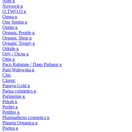
Note к
Novosvit к
O.TWO.O к
Omga к
One Spring к
Optim к
Organic People к
Organic Shop к
Organic Terapy к
Orkide к
Orly / Орли к
Ottie к
Paco Rabanne / Пако Рабанн к
Pani Walewska к
Chic
Classic
Papaya Gold к
Parisa cosmetics к
Parisienne к
Pekah к
Perlier к
Petitfee к
Pharmatheiss cosmetics к
Planeta Organica к
Poetea к