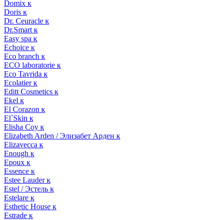
Domix к
Doris к
Dr. Ceuracle к
Dr.Smart к
Easy spa к
Echoice к
Eco branch к
ECO laboratorie к
Eco Tavrida к
Ecolatier к
Editt Cosmetics к
Ekel к
El Corazon к
El`Skin к
Elisha Coy к
Elizabeth Arden / Элизабет Арден к
Elizavecca к
Enough к
Epoux к
Essence к
Estee Lauder к
Estel / Эстель к
Estelare к
Esthetic House к
Estrade к