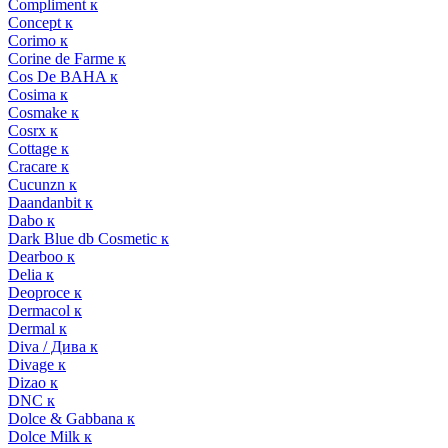
Compliment к
Concept к
Corimo к
Corine de Farme к
Cos De BAHA к
Cosima к
Cosmake к
Cosrx к
Cottage к
Cracare к
Cucunzn к
Daandanbit к
Dabo к
Dark Blue db Cosmetic к
Dearboo к
Delia к
Deoproce к
Dermacol к
Dermal к
Diva / Дива к
Divage к
Dizao к
DNC к
Dolce & Gabbana к
Dolce Milk к