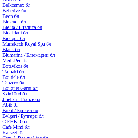
Belkosmex бл
Bellerive бл
Beon бл
Bielenda бл
Bielita / Биэлита бл
Bio_Plant бл
Bioaqua бл
Marrakech Royal Spa бл
Black бл
Blumarine / Блюмарин бл
Medi-Peel бл
Botavikos бл
Tsubaki бл
Bouticle бл
Tenzero бл
Bouquet Garni бл
Skin1004 бл
Jmella in France бл
Abib бл
Brelil / Брелил бл
Bvlgari / Булгари бл
C:EHKO бл
Cafe Mimi бл
Karseell бл