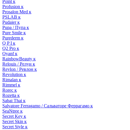
Point к
Profusion к
Prosalon Med к
PSLAB к
Pudaier к
Pupa / Пупа к
Pure Smile к
Purederm к
Q P I к
Q2 Pro к
Qyanf к
RainbowBeauty к
Relouis / Релуи к
Revlon / Ревлон к
Revolution к
Rimalan к
Rimmel к
Rorec к
Rozetta к
Sabai Thai к
Salvatore Ferragamo / Сальваторе Феррагамо к
SeaNtree к
Secret Key к
Secret Skin к
Secret Style к