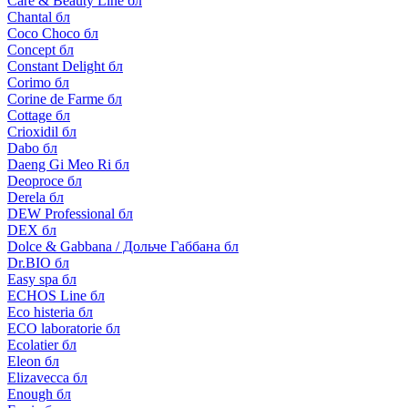
Care & Beauty Line бл
Chantal бл
Coco Choco бл
Concept бл
Constant Delight бл
Corimo бл
Corine de Farme бл
Cottage бл
Crioxidil бл
Dabo бл
Daeng Gi Meo Ri бл
Deoproce бл
Derela бл
DEW Professional бл
DEX бл
Dolce & Gabbana / Дольче Габбана бл
Dr.BIO бл
Easy spa бл
ECHOS Line бл
Eco histeria бл
ECO laboratorie бл
Ecolatier бл
Eleon бл
Elizavecca бл
Enough бл