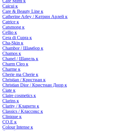
Cafe Mimi к
Caicui к
Care & Beauty Line к
Catherine Arley / Катрин Арлей к
Catrice к
Catsmong к
Cellio к
Cera di Cupra к
Cha-Skin к
Chambor / Шамбор к
Chamos к
Chanel / Шанель к
Charm Cleo к
Charme к
Cherie ma Cherie к
Christian / Кристиан к
Christian Dior / Кристиан Диор к
Ciate к
Claire cosmetics к
Clarins к
Clarity / Кларити к
Classics / Классикс к
Clinique к
CO.E к
Colour Intense к