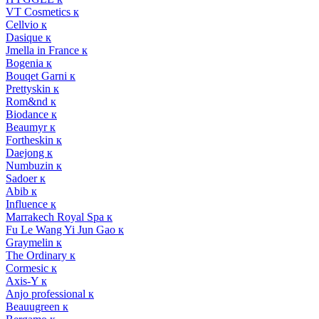
VT Cosmetics к
Cellvio к
Dasique к
Jmella in France к
Bogenia к
Bouqet Garni к
Prettyskin к
Rom&nd к
Biodance к
Beaumyr к
Fortheskin к
Daejong к
Numbuzin к
Sadoer к
Abib к
Influence к
Marrakech Royal Spa к
Fu Le Wang Yi Jun Gao к
Graymelin к
The Ordinary к
Cormesic к
Axis-Y к
Anjo professional к
Beauugreen к