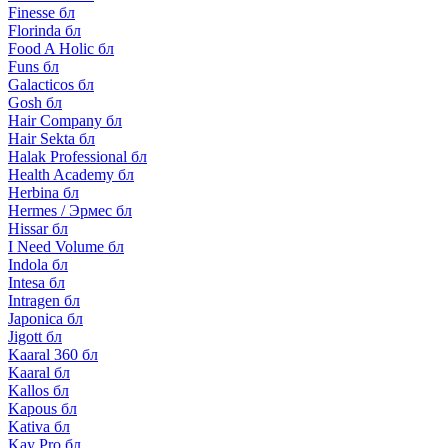
Finesse бл
Florinda бл
Food A Holic бл
Funs бл
Galacticos бл
Gosh бл
Hair Company бл
Hair Sekta бл
Halak Professional бл
Health Academy бл
Herbina бл
Hermes / Эрмес бл
Hissar бл
I Need Volume бл
Indola бл
Intesa бл
Intragen бл
Japonica бл
Jigott бл
Kaaral 360 бл
Kaaral бл
Kallos бл
Kapous бл
Kativa бл
Kay Pro бл