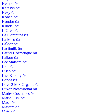
Kemon бл
Kerasys бл
Kezy бл
Konad бл
Kondor бл
Kundal бл
L`Oreal бл
La Florentina бл
La Miso бл
La`dor бл
Lactimilk бл
Lafitel Cosmetique бл
Laikou бл
Lee Stafford бл
Lion бл
Lisap бл
Liss Kroully бл
Londa бл
Love 2 Mix Organic бл
Luxor Professional бл
Mades Cosmetics бл
Mario Fissi бл
Masil бл
Mastare бл
Matrix бл