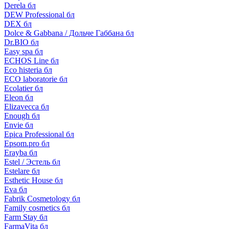
Derela бл
DEW Professional бл
DEX бл
Dolce & Gabbana / Дольче Габбана бл
Dr.BIO бл
Easy spa бл
ECHOS Line бл
Eco histeria бл
ECO laboratorie бл
Ecolatier бл
Eleon бл
Elizavecca бл
Enough бл
Envie бл
Epica Professional бл
Epsom.pro бл
Erayba бл
Estel / Эстель бл
Estelare бл
Esthetic House бл
Eva бл
Fabrik Cosmetology бл
Family cosmetics бл
Farm Stay бл
FarmaVita бл