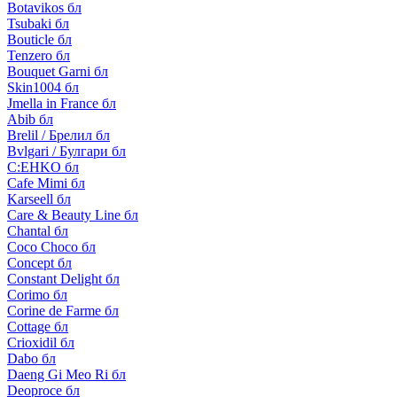
Botavikos бл
Tsubaki бл
Bouticle бл
Tenzero бл
Bouquet Garni бл
Skin1004 бл
Jmella in France бл
Abib бл
Brelil / Брелил бл
Bvlgari / Булгари бл
C:EHKO бл
Cafe Mimi бл
Karseell бл
Care & Beauty Line бл
Chantal бл
Coco Choco бл
Concept бл
Constant Delight бл
Corimo бл
Corine de Farme бл
Cottage бл
Crioxidil бл
Dabo бл
Daeng Gi Meo Ri бл
Deoproce бл