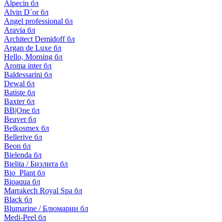
Alpecin бл
Alvin D`or бл
Angel professional бл
Aravia бл
Architect Demidoff бл
Argan de Luxe бл
Hello, Morning бл
Aroma inter бл
Baldessarini бл
Dewal бл
Batiste бл
Baxter бл
BB|One бл
Beaver бл
Belkosmex бл
Bellerive бл
Beon бл
Bielenda бл
Bielita / Биэлита бл
Bio_Plant бл
Bioaqua бл
Marrakech Royal Spa бл
Black бл
Blumarine / Блюмарин бл
Medi-Peel бл